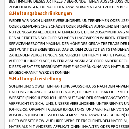
BESTIMMUNG DIESES ARTIKELS 7 BEGRÜNDET EINEN AUSSCHLUSS 
ZUSICHERUNGEN, DIE NACH DEN ANWENDBAREN GESETZLICHEN BE
8.Haftungsbeschränkungen
WEDER WIR NOCH UNSERE VERBUNDENEN UNTERNEHMEN ODER LIZEN
ODER EXEMPLARISCHE SCHÄDEN ODER SCHÄDEN AUFGRUND ENTGANG
NUTZUNGSAUSFALL ODER DATENVERLUST, DIE IM ZUSAMMENHANG MI
DES AUFTRETENS SOLCHER SCHÄDEN HINGEWIESEN WURDEN. FERN
SERVICEANGEBOTEN MAXIMAL DER HÖHE DES GESAMTBETRAGS DER 
ZEITPUNKT DES EREIGNISSES, DAS ZU DEM ZULETZT ENTSTANDENE
ZAHLENDEN VERGÜTUNGEN. SIE VERZICHTEN HIERMIT AUF ETWAIGE 
AUF ERFÜLLUNGSKLAGE, UNTERLASSUNGSKLAGE ODER ANDERE RECHT
DIESES ABSATZES BEGRÜNDET EINE EINSCHRÄNKUNG VON HAFTUNG
EINGESCHRÄNKT WERDEN KÖNNEN.
9.Haftungsfreistellung
SOFERN UND SOWEIT EIN HAFTUNGSAUSSCHLUSS NACH DEN ANWENDB
HAFTUNG FÜR ANGELEGENHEITEN AUS, DIE UNMITTELBAR ODER MITT
WEBSITE (EINSCHLIESSLICH IHRER NUTZUNG DER SERVICEANGEBOTE)
VERPFLICHTEN SICH, UNS, UNSERE VERBUNDENEN UNTERNEHMEN UN
(OFFICERS), ORGANMITGLIEDER (DIRECTORS) UND VERTRETER VON 
AUSLAGEN (EINSCHLIESSLICH ANGEMESSENER ANWALTSGEBÜHREN) FR
IHRER WEBSITE BZW. AUF IHRER WEBSITE ERSCHEINENDEM MATERIAL
MATERIALS MIT ANDEREN APPLIKATIONEN, INHALTEN ODER PROZESSE