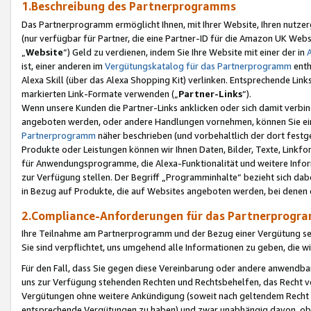
1.Beschreibung des Partnerprogramms
Das Partnerprogramm ermöglicht Ihnen, mit Ihrer Website, Ihren nutzer
(nur verfügbar für Partner, die eine Partner-ID für die Amazon UK We
„
Website
“) Geld zu verdienen, indem Sie Ihre Website mit einer der in
ist, einer anderen im
Vergütungskatalog für das Partnerprogramm
enth
Alexa Skill (über das Alexa Shopping Kit) verlinken. Entsprechende Lin
markierten Link-Formate verwenden („
Partner-Links
“).
Wenn unsere Kunden die Partner-Links anklicken oder sich damit verbi
angeboten werden, oder andere Handlungen vornehmen, können Sie eine
Partnerprogramm
näher beschrieben (und vorbehaltlich der dort festg
Produkte oder Leistungen können wir Ihnen Daten, Bilder, Texte, Linkfo
für Anwendungsprogramme, die Alexa-Funktionalität und weitere Inf
zur Verfügung stellen. Der Begriff „Programminhalte“ bezieht sich dabe
in Bezug auf Produkte, die auf Websites angeboten werden, bei denen 
2.Compliance-Anforderungen für das Partnerprog
Ihre Teilnahme am Partnerprogramm und der Bezug einer Vergütung setz
Sie sind verpflichtet, uns umgehend alle Informationen zu geben, die w
Für den Fall, dass Sie gegen diese Vereinbarung oder andere anwendba
uns zur Verfügung stehenden Rechten und Rechtsbehelfen, das Recht vo
Vergütungen ohne weitere Ankündigung (soweit nach geltendem Recht z
entsprechende Vergütungen zu haben) und zwar unabhängig davon, ob 