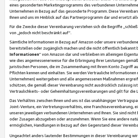
eines gesonderten Marketingprogramms des verbundenen Unternehmens
Unternehmen in Bezug auf das gesonderte Programm. Diese Vereinbarung
Ihnen und uns im Hinblick auf das Partnerprogramm dar und ersetzt al
Für die Zwecke dieser Vereinbarung verstehen sich die Begriffe „schließ
von „jedoch nicht beschränkt auf“.
Sämtliche Informationen in Bezug auf Amazon oder unsere verbunde
bereitstellen oder zugänglich machen und die nicht öffentlich bekannt bz
Informationen
“ von Amazon dar und verbleiben im alleinigen Eigent
wie dies angemessenerweise für die Erbringung Ihrer Leistungen gemäß d
juristischen Personen, die im Zusammenhang mit Ihrem Konto Zugriff au
Pflichten kennen und einhalten. Sie werden Vertrauliche Informationen 
Unternehmen) weitergeben und alle angemessenen Maßnahmen ergreifen
schützen, die gemäß dieser Vereinbarung nicht ausdrücklich zulässig is
Vertraulichkeits- oder Geheimhaltungsvereinbarungen und gilt für die
Das Verhältnis zwischen Ihnen und uns ist das unabhängiger Vertragspa
Joint-Venture, ein Vertretungsverhältnis, eine Franchisevereinbarung, 
unseren jeweiligen verbundenen Unternehmen und Ihnen. Sie sind ni
oder Zusagen abzugeben oder anzunehmen. Wenn Sie eine andere natürli
ermöglichen, Handlungen in Bezug auf den Gegenstand dieser Vereinbar
Ungeachtet anders lautender Bestimmungen in dieser Vereinbarung wird