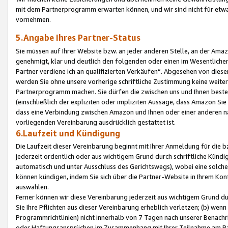
mit dem Partnerprogramm erwarten können, und wir sind nicht für etwa
vornehmen.
5.Angabe Ihres Partner-Status
Sie müssen auf Ihrer Website bzw. an jeder anderen Stelle, an der Am
genehmigt, klar und deutlich den folgenden oder einen im Wesentlichen
Partner verdiene ich an qualifizierten Verkäufen“. Abgesehen von die
werden Sie ohne unsere vorherige schriftliche Zustimmung keine weite
Partnerprogramm machen. Sie dürfen die zwischen uns und Ihnen best
(einschließlich der expliziten oder impliziten Aussage, dass Amazon Si
dass eine Verbindung zwischen Amazon und Ihnen oder einer anderen natü
vorliegenden Vereinbarung ausdrücklich gestattet ist.
6.Laufzeit und Kündigung
Die Laufzeit dieser Vereinbarung beginnt mit Ihrer Anmeldung für die 
jederzeit ordentlich oder aus wichtigem Grund durch schriftliche Kündi
automatisch und unter Ausschluss des Gerichtswegs), wobei eine solch
können kündigen, indem Sie sich über die Partner-Website in Ihrem Ko
auswählen.
Ferner können wir diese Vereinbarung jederzeit aus wichtigem Grund dur
Sie Ihre Pflichten aus dieser Vereinbarung erheblich verletzen; (b) wen
Programmrichtlinien) nicht innerhalb von 7 Tagen nach unserer Benachr
oder Haftungsansprüchen im Zusammenhang mit Ihrer Teilnahme am Pa