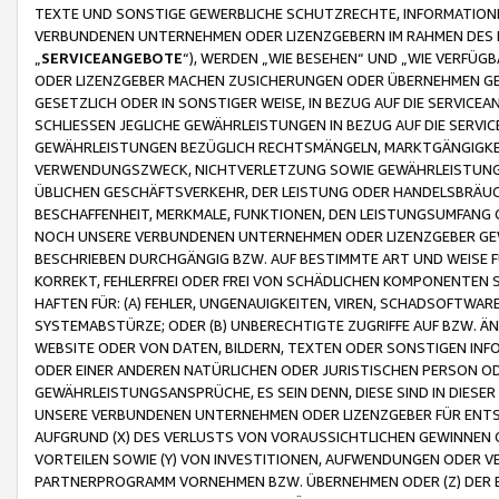
TEXTE UND SONSTIGE GEWERBLICHE SCHUTZRECHTE, INFORMATIONE
VERBUNDENEN UNTERNEHMEN ODER LIZENZGEBERN IM RAHMEN DES
„
SERVICEANGEBOTE
“), WERDEN „WIE BESEHEN“ UND „WIE VERFÜ
ODER LIZENZGEBER MACHEN ZUSICHERUNGEN ODER ÜBERNEHMEN GEW
GESETZLICH ODER IN SONSTIGER WEISE, IN BEZUG AUF DIE SERVI
SCHLIESSEN JEGLICHE GEWÄHRLEISTUNGEN IN BEZUG AUF DIE SERVI
GEWÄHRLEISTUNGEN BEZÜGLICH RECHTSMÄNGELN, MARKTGÄNGIGKEIT
VERWENDUNGSZWECK, NICHTVERLETZUNG SOWIE GEWÄHRLEISTUNGEN 
ÜBLICHEN GESCHÄFTSVERKEHR, DER LEISTUNG ODER HANDELSBRÄUCH
BESCHAFFENHEIT, MERKMALE, FUNKTIONEN, DEN LEISTUNGSUMFANG 
NOCH UNSERE VERBUNDENEN UNTERNEHMEN ODER LIZENZGEBER GEWÄ
BESCHRIEBEN DURCHGÄNGIG BZW. AUF BESTIMMTE ART UND WEISE
KORREKT, FEHLERFREI ODER FREI VON SCHÄDLICHEN KOMPONENTEN
HAFTEN FÜR: (A) FEHLER, UNGENAUIGKEITEN, VIREN, SCHADSOFTW
SYSTEMABSTÜRZE; ODER (B) UNBERECHTIGTE ZUGRIFFE AUF BZW. 
WEBSITE ODER VON DATEN, BILDERN, TEXTEN ODER SONSTIGEN INF
ODER EINER ANDEREN NATÜRLICHEN ODER JURISTISCHEN PERSON OD
GEWÄHRLEISTUNGSANSPRÜCHE, ES SEIN DENN, DIESE SIND IN DIES
UNSERE VERBUNDENEN UNTERNEHMEN ODER LIZENZGEBER FÜR EN
AUFGRUND (X) DES VERLUSTS VON VORAUSSICHTLICHEN GEWINNEN
VORTEILEN SOWIE (Y) VON INVESTITIONEN, AUFWENDUNGEN ODER VE
PARTNERPROGRAMM VORNEHMEN BZW. ÜBERNEHMEN ODER (Z) DER 