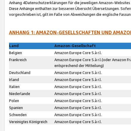
Anhang 4Datenschutzerklärungen für die jeweiligen Amazon-Websites
Diese Anhänge enthalten zur besseren Übersicht Übersetzungen. Sofe
vorgeschrieben ist, gilt im Falle von Abweichungen die englische Fass
ANHANG 1: AMAZON-GESELLSCHAFTEN UND AMAZO
Land
Amazon-Gesellschaft
Belgien
Amazon Europe Core S.à r.l.
Frankreich
Amazon Europe Core S.à r.l.(oder Amazon Fr
entsprechend der Mitteilung)
Deutschland
Amazon Europe Core S.à r.l.
Irland
Amazon Europe Core S.à r.l.
Italien
Amazon Europe Core S.à r.l.
Niederlande
Amazon Europe Core S.à r.l.
Polen
Amazon Europe Core S.à r.l.
Spanien
Amazon Europe Core S.à r.l.
Schweden
Amazon Europe Core S.à r.l.
Vereinigtes Königreich
Amazon Europe Core S.à r.l.