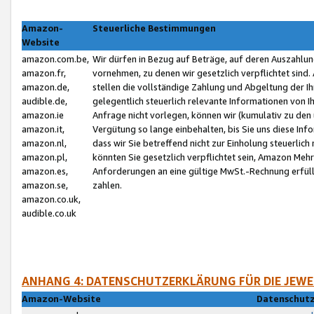
Amazon-
Steuerliche Bestimmungen
Website
amazon.com.be,
Wir dürfen in Bezug auf Beträge, auf deren Auszahlun
amazon.fr,
vornehmen, zu denen wir gesetzlich verpflichtet sind
amazon.de,
stellen die vollständige Zahlung und Abgeltung der 
audible.de,
gelegentlich steuerlich relevante Informationen von I
amazon.ie
Anfrage nicht vorlegen, können wir (kumulativ zu de
amazon.it,
Vergütung so lange einbehalten, bis Sie uns diese Inf
amazon.nl,
dass wir Sie betreffend nicht zur Einholung steuerlich 
amazon.pl,
könnten Sie gesetzlich verpflichtet sein, Amazon Meh
amazon.es,
Anforderungen an eine gültige MwSt.-Rechnung erfüllt
amazon.se,
zahlen.
amazon.co.uk,
audible.co.uk
ANHANG 4: DATENSCHUTZERKLÄRUNG FÜR DIE JEWE
Amazon-Website
Datenschutz