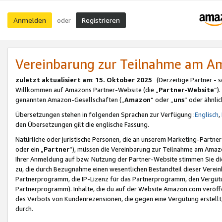
Anmelden
Registrieren
oder
Vereinbarung zur Teilnahme am 
zuletzt aktualisiert am
:
15. Oktober 2025
(Derzeitige Partner - 
Willkommen auf Amazons Partner-Website (die „
Partner-Website
“)
genannten Amazon-Gesellschaften („
Amazon
“ oder „
uns
“ oder ähnli
Übersetzungen stehen in folgenden Sprachen zur Verfügung :
Englisch
,
den Übersetzungen gilt die englische Fassung.
Natürliche oder juristische Personen, die an unserem Marketing-Partn
oder ein „
Partner
“), müssen die Vereinbarung zur Teilnahme am Ama
Ihrer Anmeldung auf bzw. Nutzung der Partner-Website stimmen Sie die
zu, die durch Bezugnahme einen wesentlichen Bestandteil dieser Verei
Partnerprogramm, die IP-Lizenz für das Partnerprogramm, den Vergütu
Partnerprogramm). Inhalte, die du auf der Website Amazon.com veröffe
des Verbots von Kundenrezensionen, die gegen eine Vergütung erstellt, 
durch.