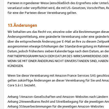
Parteien in irgendeiner Weise (einschließlich des Ergreifens oder Unt
veranlasst oder verpflichtet wird, die mit US-Gesetzen, Vorschriften,
für eine der Parteien dieser Vereinbarung gelten.
13.Änderungen
Wir behalten uns das Recht vor, einzelne oder alle Bestimmungen diese
Änderungsmitteilung, eine geänderte Vereinbarung oder eine geänderte 
über die entsprechende Änderung per E-Mail an Ihre zu diesem Zeitpun
ausgenommen etwaige Erhöhungen der Standardvergütung im Rahmen
Datum, jedoch frühestens sieben Kalendertage nach dem Datum, an de
PARTNERPROGRAMM NACH DEM DATUM DES WIRKSAMWERDENS DER Ä
WENN SIE MIT EINER ÄNDERUNG NICHT EINVERSTANDEN SIND, HABEN S
KÜNDIGEN.
Wenn Sie diese Vereinbarung mit Amazon France Services SAS geschlo
gelten zukünftige Änderungen an dieser Vereinbarung für Sie und Ama
Core S.à r.l. bezieht.
Anhang 1Amazon-Gesellschaften und Amazon-Websites nach Ländern
Anhang 2Anwendbares Recht und Streitbeilegung für die jeweiligen 
Anhang 3Steuerbestimmungen für die jeweiligen Amazon-Websites