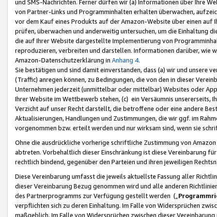
und SMS-Nachrichten. Ferner dürfen wir (a) Informationen über Ihre We
von Partner-Links und Programminhalten erhalten überwachen, aufzei
vor dem Kauf eines Produkts auf der Amazon-Website über einen auf Ih
prüfen, überwachen und anderweitig untersuchen, um die Einhaltung dies
die auf Ihrer Website dargestellte Implementierung von Programminhalt
reproduzieren, verbreiten und darstellen. Informationen darüber, wie w
Amazon-Datenschutzerklärung in
Anhang 4
.
Sie bestätigen und sind damit einverstanden, dass (a) wir und unsere 
(Traffic) anregen können, zu Bedingungen, die von den in dieser Vere
Unternehmen jederzeit (unmittelbar oder mittelbar) Websites oder Appl
Ihrer Website im Wettbewerb stehen, (c) ein Versäumnis unsererseits, I
Verzicht auf unser Recht darstellt, die betroffene oder eine andere B
Aktualisierungen, Handlungen und Zustimmungen, die wir ggf. im Rahme
vorgenommen bzw. erteilt werden und nur wirksam sind, wenn sie schri
Ohne die ausdrückliche vorherige schriftliche Zustimmung von Amazon
abtreten. Vorbehaltlich dieser Einschränkung ist diese Vereinbarung f
rechtlich bindend, gegenüber den Parteien und ihren jeweiligen Rech
Diese Vereinbarung umfasst die jeweils aktuellste Fassung aller Richtli
dieser Vereinbarung Bezug genommen wird und alle anderen Richtlinie
des Partnerprogramms zur Verfügung gestellt werden („
Programmric
verpflichten sich zu deren Einhaltung. Im Falle von Widersprüchen zwi
maßgeblich. Im Falle von Widersprüchen zwischen dieser Vereinbarun