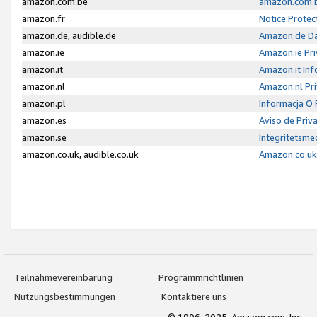
amazon.com.be
amazon.com.b
amazon.fr
Notice:Protec
amazon.de, audible.de
Amazon.de Da
amazon.ie
Amazon.ie Pri
amazon.it
Amazon.it Inf
amazon.nl
Amazon.nl Pri
amazon.pl
Informacja O
amazon.es
Aviso de Priv
amazon.se
Integritetsm
amazon.co.uk, audible.co.uk
Amazon.co.uk 
Teilnahmevereinbarung
Programmrichtlinien
Nutzungsbestimmungen
Kontaktiere uns