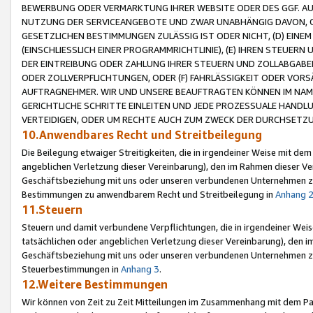
BEWERBUNG ODER VERMARKTUNG IHRER WEBSITE ODER DES GGF. AUF 
NUTZUNG DER SERVICEANGEBOTE UND ZWAR UNABHÄNGIG DAVON, O
GESETZLICHEN BESTIMMUNGEN ZULÄSSIG IST ODER NICHT, (D) EINE
(EINSCHLIESSLICH EINER PROGRAMMRICHTLINIE), (E) IHREN STEUER
DER EINTREIBUNG ODER ZAHLUNG IHRER STEUERN UND ZOLLABGAB
ODER ZOLLVERPFLICHTUNGEN, ODER (F) FAHRLÄSSIGKEIT ODER VORS
AUFTRAGNEHMER. WIR UND UNSERE BEAUFTRAGTEN KÖNNEN IM NAME
GERICHTLICHE SCHRITTE EINLEITEN UND JEDE PROZESSUALE HAND
VERTEIDIGEN, ODER UM RECHTE AUCH ZUM ZWECK DER DURCHSETZU
10.Anwendbares Recht und Streitbeilegung
Die Beilegung etwaiger Streitigkeiten, die in irgendeiner Weise mit de
angeblichen Verletzung dieser Vereinbarung), den im Rahmen dieser Ve
Geschäftsbeziehung mit uns oder unseren verbundenen Unternehmen zu
Bestimmungen zu anwendbarem Recht und Streitbeilegung in
Anhang 
11.Steuern
Steuern und damit verbundene Verpflichtungen, die in irgendeiner Wei
tatsächlichen oder angeblichen Verletzung dieser Vereinbarung), den 
Geschäftsbeziehung mit uns oder unseren verbundenen Unternehmen z
Steuerbestimmungen in
Anhang 3
.
12.Weitere Bestimmungen
Wir können von Zeit zu Zeit Mitteilungen im Zusammenhang mit dem Par