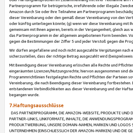
Partnerprogramm für betrügerische, irreführende oder illegale Zwecke
Amazon durch Sie oder Ihre Teilnahme am Partnerprogramm beschädig
dieser Vereinbarung oder den gemäß dieser Vereinbarung von den Vertr
oder künftig unterliegen könnte; (g) wenn wir diese Vereinbarung mit I
gemeinsam mit Ihnen agieren, bereits in der Vergangenheit, gleich aus
das Partnerprogramm in der allgemein angebotenen Form beenden. Vors
gegen die Bestimmungen der Ziffer 5 und jeder Verstoß gegen die Prog
Wir dürfen angefallene und noch nicht ausgezahlte Vergütungen nach 
sicherzustellen, dass der richtige Betrag ausgezahlt wird (beispielsw
Mit Beendigung dieser Vereinbarung erlöschen alle Rechte und Pflichte
eingeräumten Lizenzen/Nutzungsrechte; hiervon ausgenommen sind die in 
Programmrichtlinien festgelegten Rechte und Pflichten der Parteien sow
Vereinbarung, die nach Beendigung dieser Vereinbarung fortbestehen. D
entstandenen Verbindlichkeiten aus dieser Vereinbarung und der Haft
begangen wurde.
7.Haftungsausschlüsse
DAS PARTNERPROGRAMM, DIE AMAZON-WEBSITE, PRODUKTE UND DI
PARTNER-LINKS, LINKFORMATE, INHALTE, DIE ANWENDUNGSPROGR
PRODUKTWERBUNG, UNSERE DOMAIN-NAMEN, MARKEN UND LOGOS S
UNTERNEHMEN (EINSCHLIESSLICH DER AMAZON-MARKEN) UND DIE GE