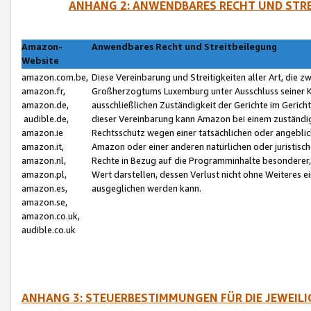
ANHANG 2: ANWENDBARES RECHT UND STRE
Amazon-
Anwendbares Recht und Streitbeilegung
Website
amazon.com.be,
Diese Vereinbarung und Streitigkeiten aller Art, die 
amazon.fr,
Großherzogtums Luxemburg unter Ausschluss seiner Kol
amazon.de,
ausschließlichen Zuständigkeit der Gerichte im Geri
audible.de,
dieser Vereinbarung kann Amazon bei einem zuständig
amazon.ie
Rechtsschutz wegen einer tatsächlichen oder angebli
amazon.it,
Amazon oder einer anderen natürlichen oder juristisc
amazon.nl,
Rechte in Bezug auf die Programminhalte besonderer,
amazon.pl,
Wert darstellen, dessen Verlust nicht ohne Weiteres e
amazon.es,
ausgeglichen werden kann.
amazon.se,
amazon.co.uk,
audible.co.uk
ANHANG 3: STEUERBESTIMMUNGEN FÜR DIE JEWEIL