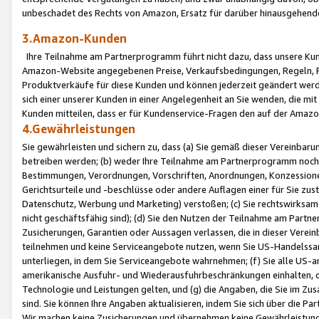
unbeschadet des Rechts von Amazon, Ersatz für darüber hinausgehen
3.Amazon-Kunden
Ihre Teilnahme am Partnerprogramm führt nicht dazu, dass unsere Kun
Amazon-Website angegebenen Preise, Verkaufsbedingungen, Regeln, Ri
Produktverkäufe für diese Kunden und können jederzeit geändert werde
sich einer unserer Kunden in einer Angelegenheit an Sie wenden, die 
Kunden mitteilen, dass er für Kundenservice-Fragen den auf der Ama
4.Gewährleistungen
Sie gewährleisten und sichern zu, dass (a) Sie gemäß dieser Vereinba
betreiben werden; (b) weder Ihre Teilnahme am Partnerprogramm noch d
Bestimmungen, Verordnungen, Vorschriften, Anordnungen, Konzessionen,
Gerichtsurteile und -beschlüsse oder andere Auflagen einer für Sie zu
Datenschutz, Werbung und Marketing) verstoßen; (c) Sie rechtswirksam 
nicht geschäftsfähig sind); (d) Sie den Nutzen der Teilnahme am Partne
Zusicherungen, Garantien oder Aussagen verlassen, die in dieser Verein
teilnehmen und keine Serviceangebote nutzen, wenn Sie US-Handelssa
unterliegen, in dem Sie Serviceangebote wahrnehmen; (f) Sie alle US
amerikanische Ausfuhr- und Wiederausfuhrbeschränkungen einhalten, 
Technologie und Leistungen gelten, und (g) die Angaben, die Sie im 
sind. Sie können Ihre Angaben aktualisieren, indem Sie sich über die 
Wir machen keine Zusicherungen und übernehmen keine Gewährleistun