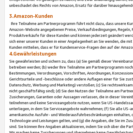
unbeschadet des Rechts von Amazon, Ersatz für darüber hinausgehen
3.Amazon-Kunden
Ihre Teilnahme am Partnerprogramm führt nicht dazu, dass unsere Kun
Amazon-Website angegebenen Preise, Verkaufsbedingungen, Regeln, Ri
Produktverkäufe für diese Kunden und können jederzeit geändert werde
sich einer unserer Kunden in einer Angelegenheit an Sie wenden, die 
Kunden mitteilen, dass er für Kundenservice-Fragen den auf der Ama
4.Gewährleistungen
Sie gewährleisten und sichern zu, dass (a) Sie gemäß dieser Vereinba
betreiben werden; (b) weder Ihre Teilnahme am Partnerprogramm noch d
Bestimmungen, Verordnungen, Vorschriften, Anordnungen, Konzessionen,
Gerichtsurteile und -beschlüsse oder andere Auflagen einer für Sie zu
Datenschutz, Werbung und Marketing) verstoßen; (c) Sie rechtswirksam 
nicht geschäftsfähig sind); (d) Sie den Nutzen der Teilnahme am Partne
Zusicherungen, Garantien oder Aussagen verlassen, die in dieser Verein
teilnehmen und keine Serviceangebote nutzen, wenn Sie US-Handelssa
unterliegen, in dem Sie Serviceangebote wahrnehmen; (f) Sie alle US
amerikanische Ausfuhr- und Wiederausfuhrbeschränkungen einhalten, 
Technologie und Leistungen gelten, und (g) die Angaben, die Sie im 
sind. Sie können Ihre Angaben aktualisieren, indem Sie sich über die 
Wir machen keine Zusicherungen und übernehmen keine Gewährleistun