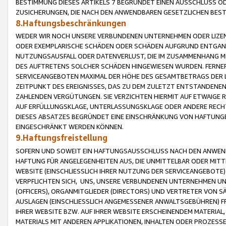
BESTIMMUNG DIESES ARTIKELS 7 BEGRÜNDET EINEN AUSSCHLUSS 
ZUSICHERUNGEN, DIE NACH DEN ANWENDBAREN GESETZLICHEN BE
8.Haftungsbeschränkungen
WEDER WIR NOCH UNSERE VERBUNDENEN UNTERNEHMEN ODER LIZEN
ODER EXEMPLARISCHE SCHÄDEN ODER SCHÄDEN AUFGRUND ENTGANG
NUTZUNGSAUSFALL ODER DATENVERLUST, DIE IM ZUSAMMENHANG MI
DES AUFTRETENS SOLCHER SCHÄDEN HINGEWIESEN WURDEN. FERN
SERVICEANGEBOTEN MAXIMAL DER HÖHE DES GESAMTBETRAGS DER 
ZEITPUNKT DES EREIGNISSES, DAS ZU DEM ZULETZT ENTSTANDENE
ZAHLENDEN VERGÜTUNGEN. SIE VERZICHTEN HIERMIT AUF ETWAIGE 
AUF ERFÜLLUNGSKLAGE, UNTERLASSUNGSKLAGE ODER ANDERE RECHT
DIESES ABSATZES BEGRÜNDET EINE EINSCHRÄNKUNG VON HAFTUNG
EINGESCHRÄNKT WERDEN KÖNNEN.
9.Haftungsfreistellung
SOFERN UND SOWEIT EIN HAFTUNGSAUSSCHLUSS NACH DEN ANWENDB
HAFTUNG FÜR ANGELEGENHEITEN AUS, DIE UNMITTELBAR ODER MITT
WEBSITE (EINSCHLIESSLICH IHRER NUTZUNG DER SERVICEANGEBOTE)
VERPFLICHTEN SICH, UNS, UNSERE VERBUNDENEN UNTERNEHMEN UN
(OFFICERS), ORGANMITGLIEDER (DIRECTORS) UND VERTRETER VON 
AUSLAGEN (EINSCHLIESSLICH ANGEMESSENER ANWALTSGEBÜHREN) FR
IHRER WEBSITE BZW. AUF IHRER WEBSITE ERSCHEINENDEM MATERIAL
MATERIALS MIT ANDEREN APPLIKATIONEN, INHALTEN ODER PROZESSE