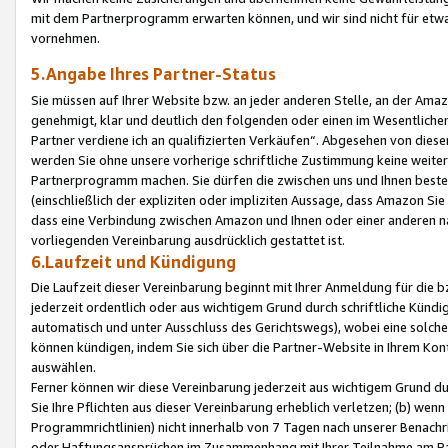
mit dem Partnerprogramm erwarten können, und wir sind nicht für etwa
vornehmen.
5.Angabe Ihres Partner-Status
Sie müssen auf Ihrer Website bzw. an jeder anderen Stelle, an der Am
genehmigt, klar und deutlich den folgenden oder einen im Wesentlichen
Partner verdiene ich an qualifizierten Verkäufen“. Abgesehen von die
werden Sie ohne unsere vorherige schriftliche Zustimmung keine weite
Partnerprogramm machen. Sie dürfen die zwischen uns und Ihnen best
(einschließlich der expliziten oder impliziten Aussage, dass Amazon Si
dass eine Verbindung zwischen Amazon und Ihnen oder einer anderen natü
vorliegenden Vereinbarung ausdrücklich gestattet ist.
6.Laufzeit und Kündigung
Die Laufzeit dieser Vereinbarung beginnt mit Ihrer Anmeldung für die 
jederzeit ordentlich oder aus wichtigem Grund durch schriftliche Kündi
automatisch und unter Ausschluss des Gerichtswegs), wobei eine solch
können kündigen, indem Sie sich über die Partner-Website in Ihrem Ko
auswählen.
Ferner können wir diese Vereinbarung jederzeit aus wichtigem Grund dur
Sie Ihre Pflichten aus dieser Vereinbarung erheblich verletzen; (b) wen
Programmrichtlinien) nicht innerhalb von 7 Tagen nach unserer Benachr
oder Haftungsansprüchen im Zusammenhang mit Ihrer Teilnahme am Pa