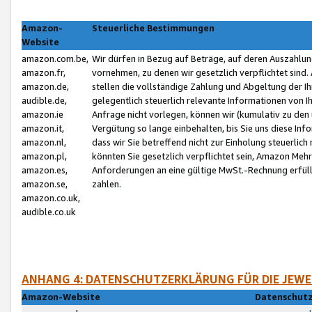
Amazon-
Steuerliche Bestimmungen
Website
amazon.com.be,
Wir dürfen in Bezug auf Beträge, auf deren Auszahlun
amazon.fr,
vornehmen, zu denen wir gesetzlich verpflichtet sind
amazon.de,
stellen die vollständige Zahlung und Abgeltung der 
audible.de,
gelegentlich steuerlich relevante Informationen von I
amazon.ie
Anfrage nicht vorlegen, können wir (kumulativ zu de
amazon.it,
Vergütung so lange einbehalten, bis Sie uns diese Inf
amazon.nl,
dass wir Sie betreffend nicht zur Einholung steuerlich 
amazon.pl,
könnten Sie gesetzlich verpflichtet sein, Amazon Meh
amazon.es,
Anforderungen an eine gültige MwSt.-Rechnung erfüllt
amazon.se,
zahlen.
amazon.co.uk,
audible.co.uk
ANHANG 4: DATENSCHUTZERKLÄRUNG FÜR DIE JEWE
Amazon-Website
Datenschutz