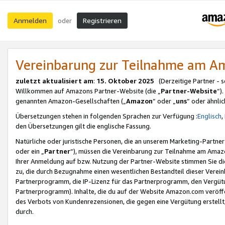
Anmelden
Registrieren
oder
Vereinbarung zur Teilnahme am 
zuletzt aktualisiert am
:
15. Oktober 2025
(Derzeitige Partner - 
Willkommen auf Amazons Partner-Website (die „
Partner-Website
“)
genannten Amazon-Gesellschaften („
Amazon
“ oder „
uns
“ oder ähnli
Übersetzungen stehen in folgenden Sprachen zur Verfügung :
Englisch
,
den Übersetzungen gilt die englische Fassung.
Natürliche oder juristische Personen, die an unserem Marketing-Partn
oder ein „
Partner
“), müssen die Vereinbarung zur Teilnahme am Ama
Ihrer Anmeldung auf bzw. Nutzung der Partner-Website stimmen Sie die
zu, die durch Bezugnahme einen wesentlichen Bestandteil dieser Verei
Partnerprogramm, die IP-Lizenz für das Partnerprogramm, den Vergütu
Partnerprogramm). Inhalte, die du auf der Website Amazon.com veröffe
des Verbots von Kundenrezensionen, die gegen eine Vergütung erstellt, 
durch.