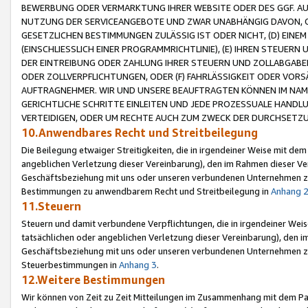
BEWERBUNG ODER VERMARKTUNG IHRER WEBSITE ODER DES GGF. AUF 
NUTZUNG DER SERVICEANGEBOTE UND ZWAR UNABHÄNGIG DAVON, O
GESETZLICHEN BESTIMMUNGEN ZULÄSSIG IST ODER NICHT, (D) EINE
(EINSCHLIESSLICH EINER PROGRAMMRICHTLINIE), (E) IHREN STEUER
DER EINTREIBUNG ODER ZAHLUNG IHRER STEUERN UND ZOLLABGAB
ODER ZOLLVERPFLICHTUNGEN, ODER (F) FAHRLÄSSIGKEIT ODER VORS
AUFTRAGNEHMER. WIR UND UNSERE BEAUFTRAGTEN KÖNNEN IM NAME
GERICHTLICHE SCHRITTE EINLEITEN UND JEDE PROZESSUALE HAND
VERTEIDIGEN, ODER UM RECHTE AUCH ZUM ZWECK DER DURCHSETZU
10.Anwendbares Recht und Streitbeilegung
Die Beilegung etwaiger Streitigkeiten, die in irgendeiner Weise mit de
angeblichen Verletzung dieser Vereinbarung), den im Rahmen dieser Ve
Geschäftsbeziehung mit uns oder unseren verbundenen Unternehmen zu
Bestimmungen zu anwendbarem Recht und Streitbeilegung in
Anhang 
11.Steuern
Steuern und damit verbundene Verpflichtungen, die in irgendeiner Wei
tatsächlichen oder angeblichen Verletzung dieser Vereinbarung), den 
Geschäftsbeziehung mit uns oder unseren verbundenen Unternehmen z
Steuerbestimmungen in
Anhang 3
.
12.Weitere Bestimmungen
Wir können von Zeit zu Zeit Mitteilungen im Zusammenhang mit dem Par