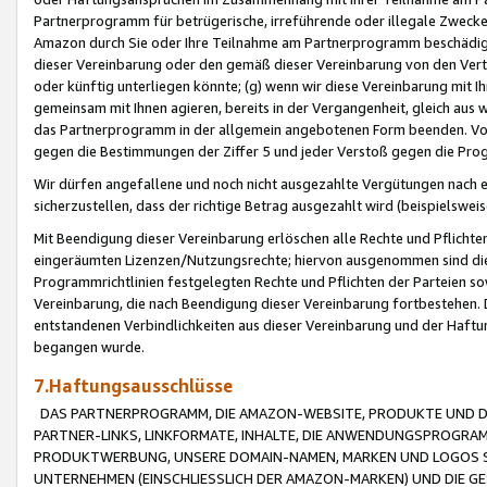
Partnerprogramm für betrügerische, irreführende oder illegale Zwecke
Amazon durch Sie oder Ihre Teilnahme am Partnerprogramm beschädig
dieser Vereinbarung oder den gemäß dieser Vereinbarung von den Vertr
oder künftig unterliegen könnte; (g) wenn wir diese Vereinbarung mit I
gemeinsam mit Ihnen agieren, bereits in der Vergangenheit, gleich aus
das Partnerprogramm in der allgemein angebotenen Form beenden. Vors
gegen die Bestimmungen der Ziffer 5 und jeder Verstoß gegen die Prog
Wir dürfen angefallene und noch nicht ausgezahlte Vergütungen nach 
sicherzustellen, dass der richtige Betrag ausgezahlt wird (beispielsw
Mit Beendigung dieser Vereinbarung erlöschen alle Rechte und Pflichte
eingeräumten Lizenzen/Nutzungsrechte; hiervon ausgenommen sind die in 
Programmrichtlinien festgelegten Rechte und Pflichten der Parteien sow
Vereinbarung, die nach Beendigung dieser Vereinbarung fortbestehen. D
entstandenen Verbindlichkeiten aus dieser Vereinbarung und der Haft
begangen wurde.
7.Haftungsausschlüsse
DAS PARTNERPROGRAMM, DIE AMAZON-WEBSITE, PRODUKTE UND DI
PARTNER-LINKS, LINKFORMATE, INHALTE, DIE ANWENDUNGSPROGR
PRODUKTWERBUNG, UNSERE DOMAIN-NAMEN, MARKEN UND LOGOS S
UNTERNEHMEN (EINSCHLIESSLICH DER AMAZON-MARKEN) UND DIE GE