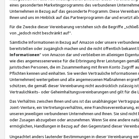
eines gesonderten Marketingprogramms des verbundenen Unternehmens
Unternehmen in Bezug auf das gesonderte Programm. Diese Vereinbarung
Ihnen und uns im Hinblick auf das Partnerprogramm dar und ersetzt al
Für die Zwecke dieser Vereinbarung verstehen sich die Begriffe „schließ
von „jedoch nicht beschränkt auf“.
Sämtliche Informationen in Bezug auf Amazon oder unsere verbunde
bereitstellen oder zugänglich machen und die nicht öffentlich bekannt bz
Informationen
“ von Amazon dar und verbleiben im alleinigen Eigent
wie dies angemessenerweise für die Erbringung Ihrer Leistungen gemäß d
juristischen Personen, die im Zusammenhang mit Ihrem Konto Zugriff au
Pflichten kennen und einhalten. Sie werden Vertrauliche Informationen 
Unternehmen) weitergeben und alle angemessenen Maßnahmen ergreifen
schützen, die gemäß dieser Vereinbarung nicht ausdrücklich zulässig is
Vertraulichkeits- oder Geheimhaltungsvereinbarungen und gilt für die
Das Verhältnis zwischen Ihnen und uns ist das unabhängiger Vertragspa
Joint-Venture, ein Vertretungsverhältnis, eine Franchisevereinbarung, 
unseren jeweiligen verbundenen Unternehmen und Ihnen. Sie sind ni
oder Zusagen abzugeben oder anzunehmen. Wenn Sie eine andere natürli
ermöglichen, Handlungen in Bezug auf den Gegenstand dieser Vereinbar
Ungeachtet anders lautender Bestimmungen in dieser Vereinbarung wird