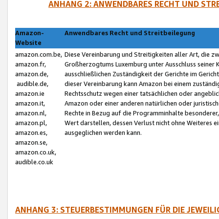
ANHANG 2: ANWENDBARES RECHT UND STRE
Amazon-
Anwendbares Recht und Streitbeilegung
Website
amazon.com.be,
Diese Vereinbarung und Streitigkeiten aller Art, die 
amazon.fr,
Großherzogtums Luxemburg unter Ausschluss seiner Kol
amazon.de,
ausschließlichen Zuständigkeit der Gerichte im Geri
audible.de,
dieser Vereinbarung kann Amazon bei einem zuständig
amazon.ie
Rechtsschutz wegen einer tatsächlichen oder angebli
amazon.it,
Amazon oder einer anderen natürlichen oder juristisc
amazon.nl,
Rechte in Bezug auf die Programminhalte besonderer,
amazon.pl,
Wert darstellen, dessen Verlust nicht ohne Weiteres e
amazon.es,
ausgeglichen werden kann.
amazon.se,
amazon.co.uk,
audible.co.uk
ANHANG 3: STEUERBESTIMMUNGEN FÜR DIE JEWEIL