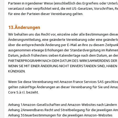
Parteien in irgendeiner Weise (einschließlich des Ergreifens oder Unt
veranlasst oder verpflichtet wird, die mit US-Gesetzen, Vorschriften,
für eine der Parteien dieser Vereinbarung gelten.
13.Änderungen
Wir behalten uns das Recht vor, einzelne oder alle Bestimmungen diese
Änderungsmitteilung, eine geänderte Vereinbarung oder eine geänderte 
über die entsprechende Änderung per E-Mail an Ihre zu diesem Zeitpun
ausgenommen etwaige Erhöhungen der Standardvergütung im Rahmen
Datum, jedoch frühestens sieben Kalendertage nach dem Datum, an de
PARTNERPROGRAMM NACH DEM DATUM DES WIRKSAMWERDENS DER Ä
WENN SIE MIT EINER ÄNDERUNG NICHT EINVERSTANDEN SIND, HABEN S
KÜNDIGEN.
Wenn Sie diese Vereinbarung mit Amazon France Services SAS geschlo
gelten zukünftige Änderungen an dieser Vereinbarung für Sie und Ama
Core S.à r.l. bezieht.
Anhang 1Amazon-Gesellschaften und Amazon-Websites nach Ländern
Anhang 2Anwendbares Recht und Streitbeilegung für die jeweiligen 
Anhang 3Steuerbestimmungen für die jeweiligen Amazon-Websites