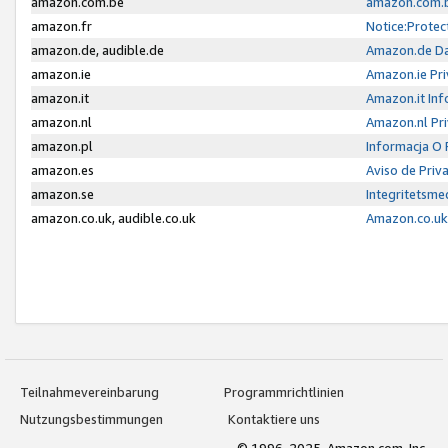
amazon.com.be
amazon.com.b
amazon.fr
Notice:Protec
amazon.de, audible.de
Amazon.de Da
amazon.ie
Amazon.ie Pri
amazon.it
Amazon.it Inf
amazon.nl
Amazon.nl Pri
amazon.pl
Informacja O
amazon.es
Aviso de Priv
amazon.se
Integritetsm
amazon.co.uk, audible.co.uk
Amazon.co.uk 
Teilnahmevereinbarung
Programmrichtlinien
Nutzungsbestimmungen
Kontaktiere uns