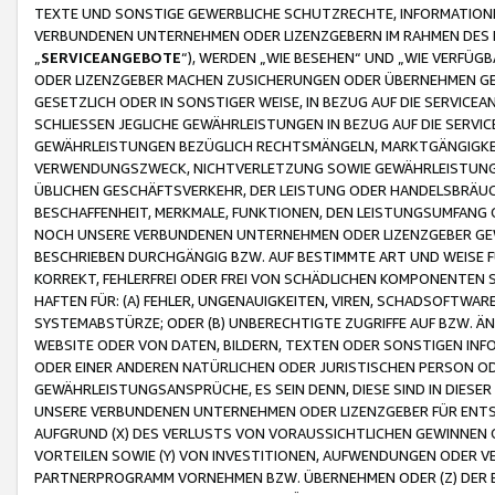
TEXTE UND SONSTIGE GEWERBLICHE SCHUTZRECHTE, INFORMATIONE
VERBUNDENEN UNTERNEHMEN ODER LIZENZGEBERN IM RAHMEN DES
„
SERVICEANGEBOTE
“), WERDEN „WIE BESEHEN“ UND „WIE VERFÜ
ODER LIZENZGEBER MACHEN ZUSICHERUNGEN ODER ÜBERNEHMEN GEW
GESETZLICH ODER IN SONSTIGER WEISE, IN BEZUG AUF DIE SERVI
SCHLIESSEN JEGLICHE GEWÄHRLEISTUNGEN IN BEZUG AUF DIE SERVI
GEWÄHRLEISTUNGEN BEZÜGLICH RECHTSMÄNGELN, MARKTGÄNGIGKEIT
VERWENDUNGSZWECK, NICHTVERLETZUNG SOWIE GEWÄHRLEISTUNGEN 
ÜBLICHEN GESCHÄFTSVERKEHR, DER LEISTUNG ODER HANDELSBRÄUCH
BESCHAFFENHEIT, MERKMALE, FUNKTIONEN, DEN LEISTUNGSUMFANG 
NOCH UNSERE VERBUNDENEN UNTERNEHMEN ODER LIZENZGEBER GEWÄ
BESCHRIEBEN DURCHGÄNGIG BZW. AUF BESTIMMTE ART UND WEISE
KORREKT, FEHLERFREI ODER FREI VON SCHÄDLICHEN KOMPONENTEN
HAFTEN FÜR: (A) FEHLER, UNGENAUIGKEITEN, VIREN, SCHADSOFTW
SYSTEMABSTÜRZE; ODER (B) UNBERECHTIGTE ZUGRIFFE AUF BZW. 
WEBSITE ODER VON DATEN, BILDERN, TEXTEN ODER SONSTIGEN INF
ODER EINER ANDEREN NATÜRLICHEN ODER JURISTISCHEN PERSON OD
GEWÄHRLEISTUNGSANSPRÜCHE, ES SEIN DENN, DIESE SIND IN DIES
UNSERE VERBUNDENEN UNTERNEHMEN ODER LIZENZGEBER FÜR EN
AUFGRUND (X) DES VERLUSTS VON VORAUSSICHTLICHEN GEWINNEN
VORTEILEN SOWIE (Y) VON INVESTITIONEN, AUFWENDUNGEN ODER VE
PARTNERPROGRAMM VORNEHMEN BZW. ÜBERNEHMEN ODER (Z) DER 