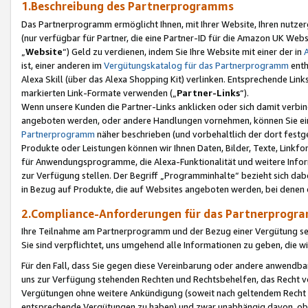
1.Beschreibung des Partnerprogramms
Das Partnerprogramm ermöglicht Ihnen, mit Ihrer Website, Ihren nutzer
(nur verfügbar für Partner, die eine Partner-ID für die Amazon UK We
„
Website
“) Geld zu verdienen, indem Sie Ihre Website mit einer der in
ist, einer anderen im
Vergütungskatalog für das Partnerprogramm
enth
Alexa Skill (über das Alexa Shopping Kit) verlinken. Entsprechende Lin
markierten Link-Formate verwenden („
Partner-Links
“).
Wenn unsere Kunden die Partner-Links anklicken oder sich damit verbi
angeboten werden, oder andere Handlungen vornehmen, können Sie eine
Partnerprogramm
näher beschrieben (und vorbehaltlich der dort festg
Produkte oder Leistungen können wir Ihnen Daten, Bilder, Texte, Linkfo
für Anwendungsprogramme, die Alexa-Funktionalität und weitere Inf
zur Verfügung stellen. Der Begriff „Programminhalte“ bezieht sich dabe
in Bezug auf Produkte, die auf Websites angeboten werden, bei denen 
2.Compliance-Anforderungen für das Partnerprog
Ihre Teilnahme am Partnerprogramm und der Bezug einer Vergütung setz
Sie sind verpflichtet, uns umgehend alle Informationen zu geben, die w
Für den Fall, dass Sie gegen diese Vereinbarung oder andere anwendba
uns zur Verfügung stehenden Rechten und Rechtsbehelfen, das Recht vo
Vergütungen ohne weitere Ankündigung (soweit nach geltendem Recht z
entsprechende Vergütungen zu haben) und zwar unabhängig davon, ob 