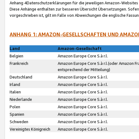
Anhang 4Datenschutzerklärungen für die jeweiligen Amazon-Websites
Diese Anhänge enthalten zur besseren Übersicht Übersetzungen. Sofe
vorgeschrieben ist, gilt im Falle von Abweichungen die englische Fass
ANHANG 1: AMAZON-GESELLSCHAFTEN UND AMAZO
Land
Amazon-Gesellschaft
Belgien
Amazon Europe Core S.à r.l.
Frankreich
Amazon Europe Core S.à r.l.(oder Amazon Fr
entsprechend der Mitteilung)
Deutschland
Amazon Europe Core S.à r.l.
Irland
Amazon Europe Core S.à r.l.
Italien
Amazon Europe Core S.à r.l.
Niederlande
Amazon Europe Core S.à r.l.
Polen
Amazon Europe Core S.à r.l.
Spanien
Amazon Europe Core S.à r.l.
Schweden
Amazon Europe Core S.à r.l.
Vereinigtes Königreich
Amazon Europe Core S.à r.l.