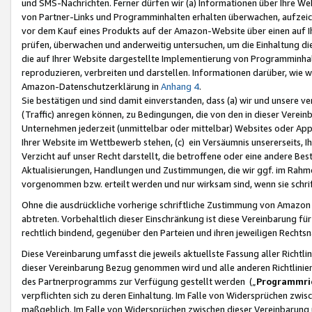
und SMS-Nachrichten. Ferner dürfen wir (a) Informationen über Ihre We
von Partner-Links und Programminhalten erhalten überwachen, aufzei
vor dem Kauf eines Produkts auf der Amazon-Website über einen auf Ih
prüfen, überwachen und anderweitig untersuchen, um die Einhaltung dies
die auf Ihrer Website dargestellte Implementierung von Programminhalt
reproduzieren, verbreiten und darstellen. Informationen darüber, wie w
Amazon-Datenschutzerklärung in
Anhang 4
.
Sie bestätigen und sind damit einverstanden, dass (a) wir und unsere 
(Traffic) anregen können, zu Bedingungen, die von den in dieser Vere
Unternehmen jederzeit (unmittelbar oder mittelbar) Websites oder Appl
Ihrer Website im Wettbewerb stehen, (c) ein Versäumnis unsererseits, I
Verzicht auf unser Recht darstellt, die betroffene oder eine andere B
Aktualisierungen, Handlungen und Zustimmungen, die wir ggf. im Rahme
vorgenommen bzw. erteilt werden und nur wirksam sind, wenn sie schri
Ohne die ausdrückliche vorherige schriftliche Zustimmung von Amazon
abtreten. Vorbehaltlich dieser Einschränkung ist diese Vereinbarung f
rechtlich bindend, gegenüber den Parteien und ihren jeweiligen Rech
Diese Vereinbarung umfasst die jeweils aktuellste Fassung aller Richtli
dieser Vereinbarung Bezug genommen wird und alle anderen Richtlinie
des Partnerprogramms zur Verfügung gestellt werden („
Programmric
verpflichten sich zu deren Einhaltung. Im Falle von Widersprüchen zwi
maßgeblich. Im Falle von Widersprüchen zwischen dieser Vereinbarun