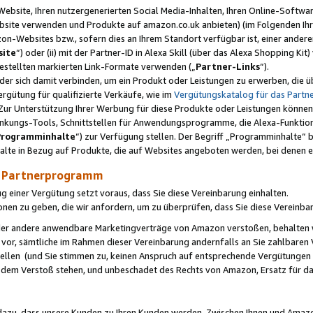
ebsite, Ihren nutzergenerierten Social Media-Inhalten, Ihren Online-Softwar
ebsite verwenden und Produkte auf amazon.co.uk anbieten) (im Folgenden Ihr
-Websites bzw., sofern dies an Ihrem Standort verfügbar ist, einer ander
ite
“) oder (ii) mit der Partner-ID in Alexa Skill (über das Alexa Shopping Ki
estellten markierten Link-Formate verwenden („
Partner-Links
“).
oder sich damit verbinden, um ein Produkt oder Leistungen zu erwerben, di
gütung für qualifizierte Verkäufe, wie im
Vergütungskatalog für das Part
Zur Unterstützung Ihrer Werbung für diese Produkte oder Leistungen können w
linkungs-Tools, Schnittstellen für Anwendungsprogramme, die Alexa-Funktion
Programminhalte
“) zur Verfügung stellen. Der Begriff „Programminhalte“ be
halte in Bezug auf Produkte, die auf Websites angeboten werden, bei denen 
as Partnerprogramm
einer Vergütung setzt voraus, dass Sie diese Vereinbarung einhalten.
ionen zu geben, die wir anfordern, um zu überprüfen, dass Sie diese Vereinba
oder andere anwendbare Marketingverträge von Amazon verstoßen, behalten w
 vor, sämtliche im Rahmen dieser Vereinbarung andernfalls an Sie zahlbare
tellen (und Sie stimmen zu, keinen Anspruch auf entsprechende Vergütungen
 dem Verstoß stehen, und unbeschadet des Rechts von Amazon, Ersatz für 
azu, dass unsere Kunden zu Ihren Kunden werden. Zwischen Ihnen und Amaz