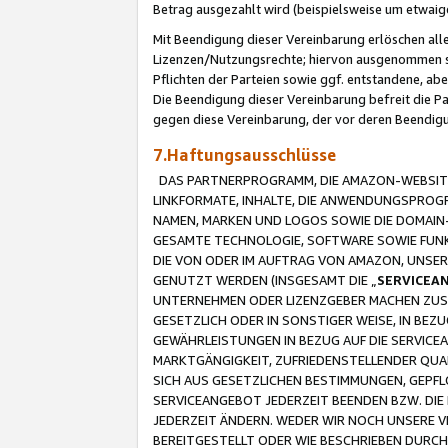
Betrag ausgezahlt wird (beispielsweise um etwai
Mit Beendigung dieser Vereinbarung erlöschen alle
Lizenzen/Nutzungsrechte; hiervon ausgenommen sind
Pflichten der Parteien sowie ggf. entstandene, ab
Die Beendigung dieser Vereinbarung befreit die P
gegen diese Vereinbarung, der vor deren Beendi
7.Haftungsausschlüsse
DAS PARTNERPROGRAMM, DIE AMAZON-WEBSITE,
LINKFORMATE, INHALTE, DIE ANWENDUNGSPRO
NAMEN, MARKEN UND LOGOS SOWIE DIE DOMAIN
GESAMTE TECHNOLOGIE, SOFTWARE SOWIE FUNKT
DIE VON ODER IM AUFTRAG VON AMAZON, UNS
GENUTZT WERDEN (INSGESAMT DIE „
SERVICEA
UNTERNEHMEN ODER LIZENZGEBER MACHEN ZUSI
GESETZLICH ODER IN SONSTIGER WEISE, IN BE
GEWÄHRLEISTUNGEN IN BEZUG AUF DIE SERVICE
MARKTGÄNGIGKEIT, ZUFRIEDENSTELLENDER QUA
SICH AUS GESETZLICHEN BESTIMMUNGEN, GEPFL
SERVICEANGEBOT JEDERZEIT BEENDEN BZW. DIE
JEDERZEIT ÄNDERN. WEDER WIR NOCH UNSERE 
BEREITGESTELLT ODER WIE BESCHRIEBEN DURC