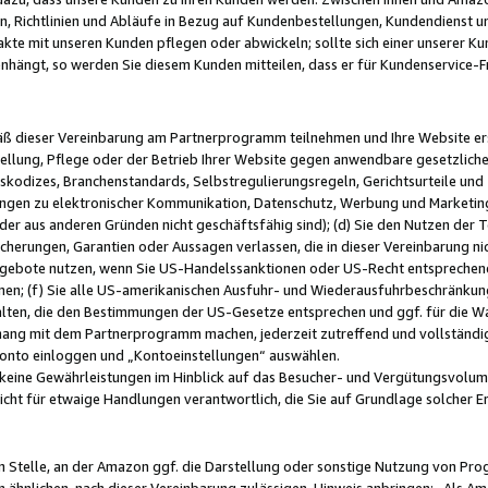
, Richtlinien und Abläufe in Bezug auf Kundenbestellungen, Kundendienst 
kte mit unseren Kunden pflegen oder abwickeln; sollte sich einer unserer Ku
nhängt, so werden Sie diesem Kunden mitteilen, dass er für Kundenservic
emäß dieser Vereinbarung am Partnerprogramm teilnehmen und Ihre Website er
ellung, Pflege oder der Betrieb Ihrer Website gegen anwendbare gesetzlich
skodizes, Branchenstandards, Selbstregulierungsregeln, Gerichtsurteile und 
ngen zu elektronischer Kommunikation, Datenschutz, Werbung und Marketing)
 oder aus anderen Gründen nicht geschäftsfähig sind); (d) Sie den Nutzen de
cherungen, Garantien oder Aussagen verlassen, die in dieser Vereinbarung nich
gebote nutzen, wenn Sie US-Handelssanktionen oder US-Recht entsprechen
men; (f) Sie alle US-amerikanischen Ausfuhr- und Wiederausfuhrbeschränkun
ten, die den Bestimmungen der US-Gesetze entsprechen und ggf. für die Wa
hang mit dem Partnerprogramm machen, jederzeit zutreffend und vollständig 
 Konto einloggen und „Kontoeinstellungen“ auswählen.
keine Gewährleistungen im Hinblick auf das Besucher- und Vergütungsvolu
icht für etwaige Handlungen verantwortlich, die Sie auf Grundlage solcher
en Stelle, an der Amazon ggf. die Darstellung oder sonstige Nutzung von Pr
 ähnlichen, nach dieser Vereinbarung zulässigen, Hinweis anbringen: „Als Ama