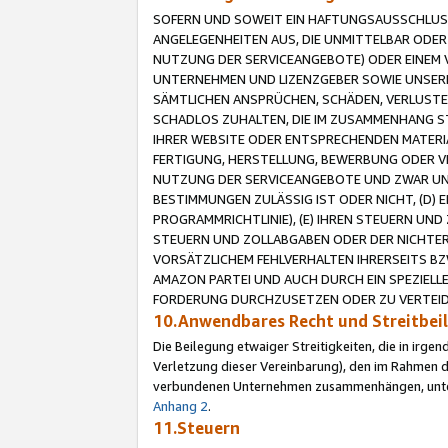
SOFERN UND SOWEIT EIN HAFTUNGSAUSSCHLUSS
ANGELEGENHEITEN AUS, DIE UNMITTELBAR ODER 
NUTZUNG DER SERVICEANGEBOTE) ODER EINEM V
UNTERNEHMEN UND LIZENZGEBER SOWIE UNSERE 
SÄMTLICHEN ANSPRÜCHEN, SCHÄDEN, VERLUSTE
SCHADLOS ZUHALTEN, DIE IM ZUSAMMENHANG STE
IHRER WEBSITE ODER ENTSPRECHENDEN MATERIA
FERTIGUNG, HERSTELLUNG, BEWERBUNG ODER VE
NUTZUNG DER SERVICEANGEBOTE UND ZWAR UN
BESTIMMUNGEN ZULÄSSIG IST ODER NICHT, (D) 
PROGRAMMRICHTLINIE), (E) IHREN STEUERN UN
STEUERN UND ZOLLABGABEN ODER DER NICHTER
VORSÄTZLICHEM FEHLVERHALTEN IHRERSEITS BZ
AMAZON PARTEI UND AUCH DURCH EIN SPEZIELL
FORDERUNG DURCHZUSETZEN ODER ZU VERTEIDI
10.Anwendbares Recht und Streitbe
Die Beilegung etwaiger Streitigkeiten, die in irg
Verletzung dieser Vereinbarung), den im Rahmen d
verbundenen Unternehmen zusammenhängen, unterl
Anhang 2
.
11.Steuern