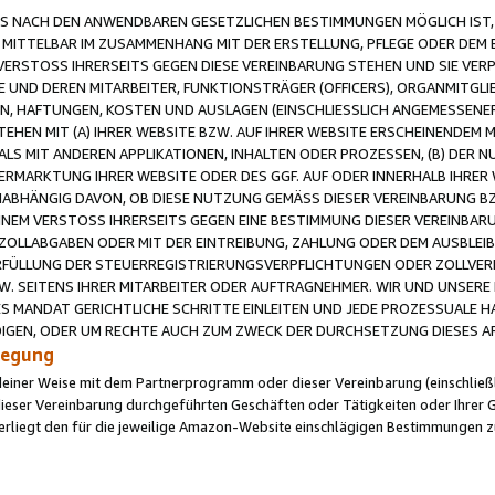
 NACH DEN ANWENDBAREN GESETZLICHEN BESTIMMUNGEN MÖGLICH IST, S
MITTELBAR IM ZUSAMMENHANG MIT DER ERSTELLUNG, PFLEGE ODER DEM BE
ERSTOSS IHRERSEITS GEGEN DIESE VEREINBARUNG STEHEN UND SIE VERP
UND DEREN MITARBEITER, FUNKTIONSTRÄGER (OFFICERS), ORGANMITGLI
N, HAFTUNGEN, KOSTEN UND AUSLAGEN (EINSCHLIESSLICH ANGEMESSENE
HEN MIT (A) IHRER WEBSITE BZW. AUF IHRER WEBSITE ERSCHEINENDEM M
LS MIT ANDEREN APPLIKATIONEN, INHALTEN ODER PROZESSEN, (B) DER 
RMARKTUNG IHRER WEBSITE ODER DES GGF. AUF ODER INNERHALB IHRER W
ABHÄNGIG DAVON, OB DIESE NUTZUNG GEMÄSS DIESER VEREINBARUNG B
EINEM VERSTOSS IHRERSEITS GEGEN EINE BESTIMMUNG DIESER VEREINBARU
D ZOLLABGABEN ODER MIT DER EINTREIBUNG, ZAHLUNG ODER DEM AUSBLEI
FÜLLUNG DER STEUERREGISTRIERUNGSVERPFLICHTUNGEN ODER ZOLLVERPF
W. SEITENS IHRER MITARBEITER ODER AUFTRAGNEHMER. WIR UND UNSERE
ES MANDAT GERICHTLICHE SCHRITTE EINLEITEN UND JEDE PROZESSUALE 
GEN, ODER UM RECHTE AUCH ZUM ZWECK DER DURCHSETZUNG DIESES AR
ilegung
endeiner Weise mit dem Partnerprogramm oder dieser Vereinbarung (einschließl
ieser Vereinbarung durchgeführten Geschäften oder Tätigkeiten oder Ihrer 
iegt den für die jeweilige Amazon-Website einschlägigen Bestimmungen z