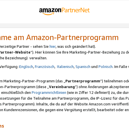
nahme am Amazon-Partnerprogramm
rzeitige Partner - sehen Sie
hier
, was sich geändert hat).
Partner-Website
“). Hier können Sie Ihre Marketing-Partner-Beziehung zu d
iche Bezeichnung) verwalten.
Verfügung :
Englisch
,
Französisch
,
Italienisch
,
Spanisch
und
Polnisch
. Im Fall
erem Marketing-Partner-Programm (das „
Partnerprogramm
“) teilnehmen od
on-Partnerprogramm (diese „
Vereinbarung
“) ohne Änderungen akzeptieren
 einschließlich den
Programmrichtlinien
(wie in Ziffer 12 definiert) zu, die 
raussetzungen für die Teilnahme am Partnerprogramm, die IP-Lizenz für das
s Partnerprogramm). Inhalte, die du auf der Website Amazon.com veröffentl
n Kundenrezensionen, die gegen eine Vergütung erstellt, bearbeitet oder ent
mms