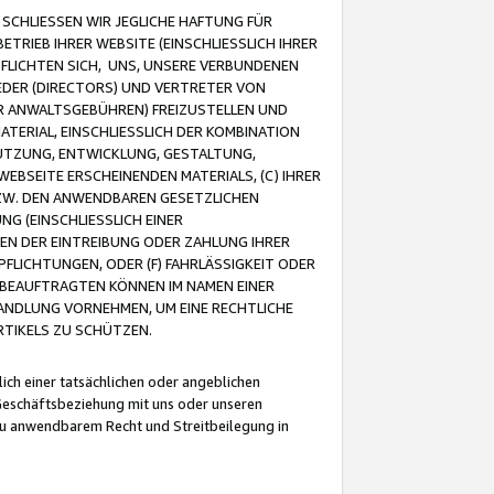
CHLIESSEN WIR JEGLICHE HAFTUNG FÜR
TRIEB IHRER WEBSITE (EINSCHLIESSLICH IHRER
FLICHTEN SICH, UNS, UNSERE VERBUNDENEN
EDER (DIRECTORS) UND VERTRETER VON
R ANWALTSGEBÜHREN) FREIZUSTELLEN UND
ATERIAL, EINSCHLIESSLICH DER KOMBINATION
NUTZUNG, ENTWICKLUNG, GESTALTUNG,
EBSEITE ERSCHEINENDEN MATERIALS, (C) IHRER
ZW. DEN ANWENDBAREN GESETZLICHEN
NG (EINSCHLIESSLICH EINER
BEN DER EINTREIBUNG ODER ZAHLUNG IHRER
LICHTUNGEN, ODER (F) FAHRLÄSSIGKEIT ODER
 BEAUFTRAGTEN KÖNNEN IM NAMEN EINER
HANDLUNG VORNEHMEN, UM EINE RECHTLICHE
TIKELS ZU SCHÜTZEN.
ich einer tatsächlichen oder angeblichen
Geschäftsbeziehung mit uns oder unseren
u anwendbarem Recht und Streitbeilegung in