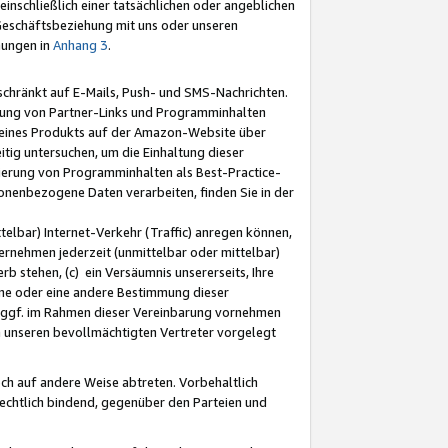
nschließlich einer tatsächlichen oder angeblichen
Geschäftsbeziehung mit uns oder unseren
mungen in
Anhang 3
.
schränkt auf E-Mails, Push- und SMS-Nachrichten.
ellung von Partner-Links und Programminhalten
 eines Produkts auf der Amazon-Website über
tig untersuchen, um die Einhaltung dieser
ntierung von Programminhalten als Best-Practice-
sonenbezogene Daten verarbeiten, finden Sie in der
telbar) Internet-Verkehr (Traffic) anregen können,
rnehmen jederzeit (unmittelbar oder mittelbar)
b stehen, (c) ein Versäumnis unsererseits, Ihre
fene oder eine andere Bestimmung dieser
r ggf. im Rahmen dieser Vereinbarung vornehmen
ch unseren bevollmächtigten Vertreter vorgelegt
ch auf andere Weise abtreten. Vorbehaltlich
rechtlich bindend, gegenüber den Parteien und