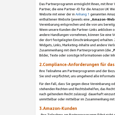
Das Partnerprogramm ermöglicht Ihnen, mit Ihrer W
Partner, die eine Partner-ID für die Amazon UK W
Website mit einer der in
Anhang 1
genannten Amazon
enthaltenen Website (jeweils eine „
Amazon-Webs
Vereinbarung entsprechen und die von uns bereitg
Wenn unsere Kunden die Partner-Links anklicken 
andere Handlungen vornehmen, können Sie eine Ver
der dort festgelegten Einschränkungen) erhalten. 
Widgets, Links, Marketing-Inhalte und andere Ver
Zusammenhang mit dem Partnerprogramm (die „
Bilder, Texte oder sonstige Informationen oder In
2.Compliance-Anforderungen für d
Ihre Teilnahme am Partnerprogramm und der Bezug 
Sie sind verpflichtet, uns umgehend alle Informat
Für den Fall, dass Sie gegen diese Vereinbarung 
stehenden Rechten und Rechtsbehelfen, das Recht
nach geltendem Recht zulässig) dauerhaft einzus
unmittelbar oder mittelbar im Zusammenhang mit
3.Amazon-Kunden
Ihre Teilnahme am Partnerprogramm führt nicht d