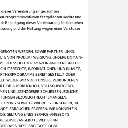
it dieser Vereinbarung eingeräumten
 den Programmrichtlinien festgelegten Rechte und
 nach Beendigung dieser Vereinbarung fortbestehen.
einbarung und der Haftung wegen eines Verstoßes
GEBOTEN WERDEN, SOWIE PARTNER-LINKS,
ALTE VON PRODUKTWERBUNG, UNSERE DOMAIN-
SCHLIESSLICH DER AMAZON-MARKEN) UND DIE
SCHUTZRECHTE, INFORMATIONEN UND INHALTE,
PARTNERPROGRAMMS BEREITGESTELLT ODER
ELLT. WEDER WIR NOCH UNSERE VERBUNDENEN
T, OB AUSDRÜCKLICH, STILLSCHWEIGEND,
MEN UND LIZENZGEBER SCHLIESSEN JEGLICHE
ISTUNGEN BEZÜGLICH RECHTSMÄNGELN,
LETZUNG SOWIE GEWÄHRLEISTUNGEN EIN, DIE
ANDELSBRÄUCHEN ERGEBEN. WIR KÖNNEN EIN
 DIE GELTUNG EINES SERVICE-ANGEBOTS
IE SERVICEANGEBOTE WEITERHIN
ODER DASS DIESE ANGEBOTE OHNE