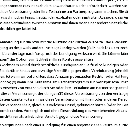
usgenommen dies ist nach dem anwendbaren Recht erforderlich, werden Sie 
f diese Vereinbarung oder Ihre Teilnahme am Partnerprogramm machen. Sie d
usschmücken (einschließlich der expliziten oder impliziten Aussage, dass A
 eine Verbindung zwischen Amazon und Ihnen oder einer anderen natürlichen 
rücklich gestattet ist.
r Anmeldung für die bzw. mit der Nutzung der Partner-Website. Diese Vereinb
gung an die jeweils andere Partei gekündigt werden (falls nach lokalem Rech
n Kalendertage nach Ausspruch der Kündigung wirksam wird. Sie können kündi
ngen“ die Option zum Schließen Ihres Kontos auswählen.
 wichtigem Grund durch schriftliche Kündigung an Sie fristlos kündigen oder I
 Sie darüber hinaus anderweitige Verstöße gegen diese Vereinbarung (einschli
ben; (c) wenn wir befürchten, dass Amazon potenziellen Rechts- oder Haftu
nnte; (d) wenn Ihre Teilnahme am Partnerprogramm für betrügerische, irref
das Ansehen von Amazon durch Sie oder Ihre Teilnahme am Partnerprogramm b
ieser Vereinbarung oder den gemäß dieser Vereinbarung von den Vertragspa
liegen könnte; (g) wenn wir diese Vereinbarung mit Ihnen oder anderen Perso
 der Vergangenheit, gleich aus welchem Grund, gekündigt hatten (oder Ihr Ko
rm beenden. Vorsorglich und ohne Einschränkung des vorstehenden Absatzes
richtlinien als erheblicher Verstoß gegen diese Vereinbarung.
e Vergütungen nach einer Kündigung für einen angemessenen Zeitraum zurückb