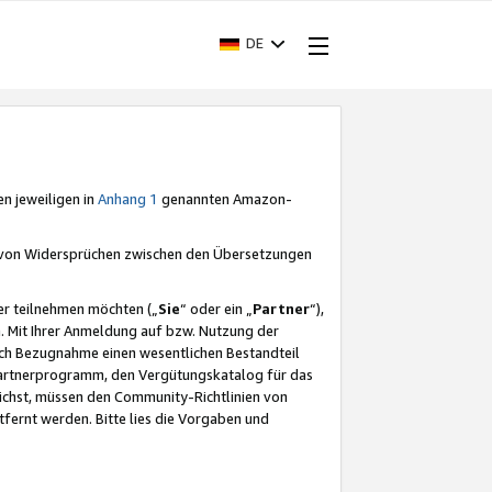
DE
en jeweiligen in
Anhang 1
genannten Amazon-
e von Widersprüchen zwischen den Übersetzungen
er teilnehmen möchten („
Sie
“ oder ein „
Partner
“),
. Mit Ihrer Anmeldung auf bzw. Nutzung der
durch Bezugnahme einen wesentlichen Bestandteil
 Partnerprogramm, den Vergütungskatalog für das
ichst, müssen den Community-Richtlinien von
fernt werden. Bitte lies die Vorgaben und