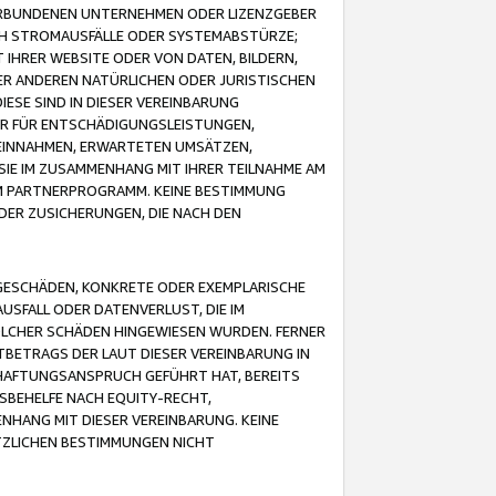
VERBUNDENEN UNTERNEHMEN ODER LIZENZGEBER
ICH STROMAUSFÄLLE ODER SYSTEMABSTÜRZE;
IHRER WEBSITE ODER VON DATEN, BILDERN,
ER ANDEREN NATÜRLICHEN ODER JURISTISCHEN
ESE SIND IN DIESER VEREINBARUNG
R FÜR ENTSCHÄDIGUNGSLEISTUNGEN,
EINNAHMEN, ERWARTETEN UMSÄTZEN,
SIE IM ZUSAMMENHANG MIT IHRER TEILNAHME AM
M PARTNERPROGRAMM. KEINE BESTIMMUNG
DER ZUSICHERUNGEN, DIE NACH DEN
GESCHÄDEN, KONKRETE ODER EXEMPLARISCHE
SFALL ODER DATENVERLUST, DIE IM
OLCHER SCHÄDEN HINGEWIESEN WURDEN. FERNER
BETRAGS DER LAUT DIESER VEREINBARUNG IN
HAFTUNGSANSPRUCH GEFÜHRT HAT, BEREITS
SBEHELFE NACH EQUITY-RECHT,
NHANG MIT DIESER VEREINBARUNG. KEINE
TZLICHEN BESTIMMUNGEN NICHT