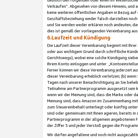
Verkäufen“. Abgesehen von diesem Hinweis, und a
keine weiteren öffentlichen Angaben in Bezug au
Geschäftsbeziehung weder falsch darstellen noch a
und Sie werden weder erklären noch andeuten, dass
dies ist gemäß der vorliegenden Vereinbarung ausd
6.Laufzeit und Kündigung
Die Laufzeit dieser Vereinbarung beginnt mit Ihre
oder aus wichtigem Grund durch schriftliche Kündi
Gerichtswegs), wobei eine solche Kündigung siebe
Ihrem Konto einloggen und unter „Kontoeinstellu
Ferner können wir diese Vereinbarung jederzeit aus
dieser Vereinbarung erheblich verletzen; (b) wenn
Tagen nach unserer Benachrichtigung an Sie behe
Teilnahme am Partnerprogramm ausgesetzt sein kö
wenn wir der Meinung sind, dass die Marke oder 
Meinung sind, dass Amazon im Zusammenhang mit d
zum Steuereinbehalt unterliegt oder künftig unter
sind oder gemeinsam mit Ihnen agieren, bereits in
Partnerprogramm in der allgemein angebotenen Fo
der Ziffer 5 und jeder Verstoß gegen die Programm
Wir dürfen angefallene und noch nicht ausgezahlt