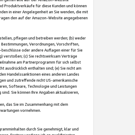
und Produktverkäufe für diese Kunden und können
nden in einer Angelegenheit an Sie wenden, die mit
e-Fragen den auf der Amazon-Website angegebenen
stellen, pflegen und betreiben werden; (b) weder
e Bestimmungen, Verordnungen, Vorschriften,
-beschlüsse oder andere Auflagen einer für Sie
 verstoßen; (c) Sie rechtswirksam Verträge
r Teilnahme am Partnerprogramm für sich selbst
t ausdrücklich enthalten sind; (e) Sie nicht am
den Handelssanktionen eines anderen Landes
gen und zutreffende nicht US-amerikanische
ren, Software, Technologie und Leistungen
sind. Sie können Ihre Angaben aktualisieren,
men, das Sie im Zusammenhang mit dem
 Erwartungen vornehmen.
ogramminhalten durch Sie genehmigt, klar und
zon-Partner verdiene ich an qualifizierten