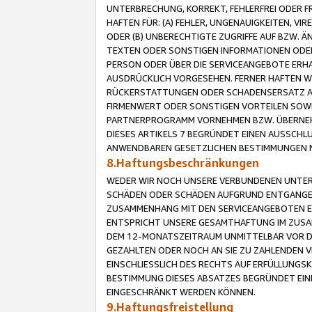
UNTERBRECHUNG, KORREKT, FEHLERFREI ODER 
HAFTEN FÜR: (A) FEHLER, UNGENAUIGKEITEN, 
ODER (B) UNBERECHTIGTE ZUGRIFFE AUF BZW. 
TEXTEN ODER SONSTIGEN INFORMATIONEN ODER 
PERSON ODER ÜBER DIE SERVICEANGEBOTE ERHA
AUSDRÜCKLICH VORGESEHEN. FERNER HAFTEN 
RÜCKERSTATTUNGEN ODER SCHADENSERSATZ AU
FIRMENWERT ODER SONSTIGEN VORTEILEN SOWIE
PARTNERPROGRAMM VORNEHMEN BZW. ÜBERNEHM
DIESES ARTIKELS 7 BEGRÜNDET EINEN AUSSCH
ANWENDBAREN GESETZLICHEN BESTIMMUNGEN 
8.Haftungsbeschränkungen
WEDER WIR NOCH UNSERE VERBUNDENEN UNTERN
SCHÄDEN ODER SCHÄDEN AUFGRUND ENTGANGENE
ZUSAMMENHANG MIT DEN SERVICEANGEBOTEN EN
ENTSPRICHT UNSERE GESAMTHAFTUNG IM ZUSAM
DEM 12-MONATSZEITRAUM UNMITTELBAR VOR DE
GEZAHLTEN ODER NOCH AN SIE ZU ZAHLENDEN V
EINSCHLIESSLICH DES RECHTS AUF ERFÜLLUNGS
BESTIMMUNG DIESES ABSATZES BEGRÜNDET EI
EINGESCHRÄNKT WERDEN KÖNNEN.
9.Haftungsfreistellung