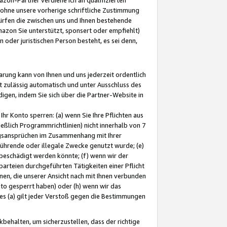
ohne unsere vorherige schriftliche Zustimmung
ürfen die zwischen uns und Ihnen bestehende
mazon Sie unterstützt, sponsert oder empfiehlt)
oder juristischen Person besteht, es sei denn,
arung kann von Ihnen und uns jederzeit ordentlich
t zulässig automatisch und unter Ausschluss des
gen, indem Sie sich über die Partner-Website in
hr Konto sperren: (a) wenn Sie Ihre Pflichten aus
eßlich Programmrichtlinien) nicht innerhalb von 7
ngsansprüchen im Zusammenhang mit Ihrer
ührende oder illegale Zwecke genutzt wurde; (e)
eschädigt werden könnte; (f) wenn wir der
rteien durchgeführten Tätigkeiten einer Pflicht
nen, die unserer Ansicht nach mit Ihnen verbunden
nto gesperrt haben) oder (h) wenn wir das
 (a) gilt jeder Verstoß gegen die Bestimmungen
ehalten, um sicherzustellen, dass der richtige