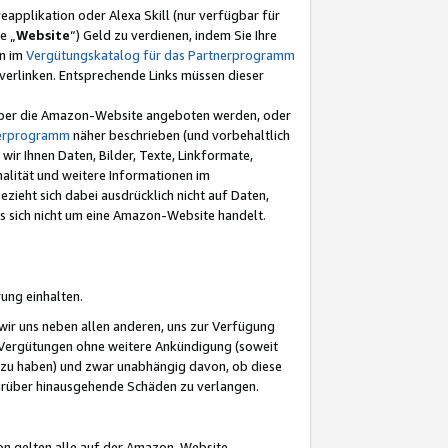
eapplikation oder Alexa Skill (nur verfügbar für
e „
Website
“) Geld zu verdienen, indem Sie Ihre
en im
Vergütungskatalog für das Partnerprogramm
t) verlinken. Entsprechende Links müssen dieser
e über die Amazon-Website angeboten werden, oder
nerprogramm
näher beschrieben (und vorbehaltlich
ir Ihnen Daten, Bilder, Texte, Linkformate,
alität und weitere Informationen im
zieht sich dabei ausdrücklich nicht auf Daten,
es sich nicht um eine Amazon-Website handelt.
rung einhalten.
ir uns neben allen anderen, uns zur Verfügung
n Vergütungen ohne weitere Ankündigung (soweit
 zu haben) und zwar unabhängig davon, ob diese
darüber hinausgehende Schäden zu verlangen.
on gelten alle auf der Amazon-Website