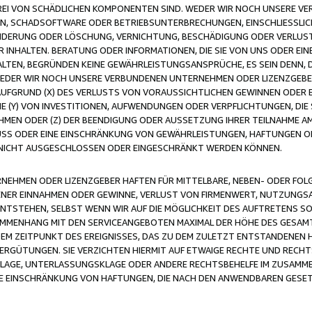
FREI VON SCHÄDLICHEN KOMPONENTEN SIND. WEDER WIR NOCH UNSERE 
VIREN, SCHADSOFTWARE ODER BETRIEBSUNTERBRECHUNGEN, EINSCHLIESSL
ÄNDERUNG ODER LÖSCHUNG, VERNICHTUNG, BESCHÄDIGUNG ODER VERLUST 
INHALTEN. BERATUNG ODER INFORMATIONEN, DIE SIE VON UNS ODER EIN
LTEN, BEGRÜNDEN KEINE GEWÄHRLEISTUNGSANSPRÜCHE, ES SEIN DENN, DI
WEDER WIR NOCH UNSERE VERBUNDENEN UNTERNEHMEN ODER LIZENZGEBE
FGRUND (X) DES VERLUSTS VON VORAUSSICHTLICHEN GEWINNEN ODER 
 (Y) VON INVESTITIONEN, AUFWENDUNGEN ODER VERPFLICHTUNGEN, DIE 
EN ODER (Z) DER BEENDIGUNG ODER AUSSETZUNG IHRER TEILNAHME A
LUSS ODER EINE EINSCHRÄNKUNG VON GEWÄHRLEISTUNGEN, HAFTUNGEN O
NICHT AUSGESCHLOSSEN ODER EINGESCHRÄNKT WERDEN KÖNNEN.
EHMEN ODER LIZENZGEBER HAFTEN FÜR MITTELBARE, NEBEN- ODER FOL
R EINNAHMEN ODER GEWINNE, VERLUST VON FIRMENWERT, NUTZUNGSAU
TSTEHEN, SELBST WENN WIR AUF DIE MÖGLICHKEIT DES AUFTRETENS S
MENHANG MIT DEN SERVICEANGEBOTEN MAXIMAL DER HÖHE DES GESAMT
M ZEITPUNKT DES EREIGNISSES, DAS ZU DEM ZULETZT ENTSTANDENEN 
ERGÜTUNGEN. SIE VERZICHTEN HIERMIT AUF ETWAIGE RECHTE UND RECHT
KLAGE, UNTERLASSUNGSKLAGE ODER ANDERE RECHTSBEHELFE IM ZUSAMME
NE EINSCHRÄNKUNG VON HAFTUNGEN, DIE NACH DEN ANWENDBAREN GESE