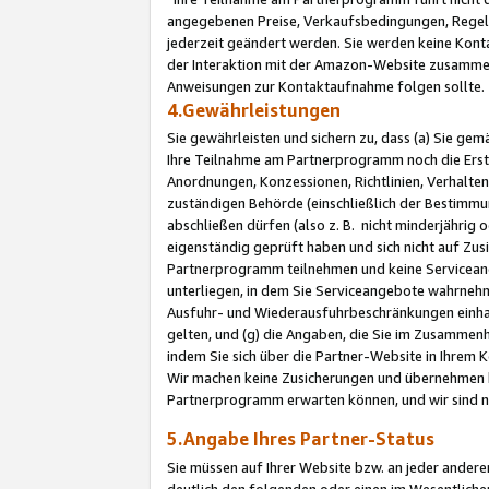
angegebenen Preise, Verkaufsbedingungen, Regeln
jederzeit geändert werden. Sie werden keine Konta
der Interaktion mit der Amazon-Website zusamme
Anweisungen zur Kontaktaufnahme folgen sollte.
4.Gewährleistungen
Sie gewährleisten und sichern zu, dass (a) Sie g
Ihre Teilnahme am Partnerprogramm noch die Erst
Anordnungen, Konzessionen, Richtlinien, Verhalten
zuständigen Behörde (einschließlich der Bestimmu
abschließen dürfen (also z. B. nicht minderjährig
eigenständig geprüft haben und sich nicht auf Zusi
Partnerprogramm teilnehmen und keine Servicean
unterliegen, in dem Sie Serviceangebote wahrneh
Ausfuhr- und Wiederausfuhrbeschränkungen einhal
gelten, und (g) die Angaben, die Sie im Zusammen
indem Sie sich über die Partner-Website in Ihrem
Wir machen keine Zusicherungen und übernehmen 
Partnerprogramm erwarten können, und wir sind n
5.Angabe Ihres Partner-Status
Sie müssen auf Ihrer Website bzw. an jeder ander
deutlich den folgenden oder einen im Wesentlichen