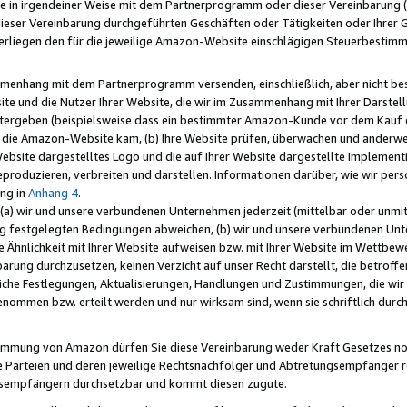
e in irgendeiner Weise mit dem Partnerprogramm oder dieser Vereinbarung (ei
ieser Vereinbarung durchgeführten Geschäften oder Tätigkeiten oder Ihrer 
liegen den für die jeweilige Amazon-Website einschlägigen Steuerbestim
mmenhang mit dem Partnerprogramm versenden, einschließlich, aber nicht be
site und die Nutzer Ihrer Website, die wir im Zusammenhang mit Ihrer Darst
itergeben (beispielsweise dass ein bestimmter Amazon-Kunde vor dem Kauf
uf die Amazon-Website kam, (b) Ihre Website prüfen, überwachen und anderwei
r Website dargestelltes Logo und die auf Ihrer Website dargestellte Impleme
reproduzieren, verbreiten und darstellen. Informationen darüber, wie wir per
ng in
Anhang 4
.
 (a) wir und unsere verbundenen Unternehmen jederzeit (mittelbar oder unmit
ng festgelegten Bedingungen abweichen, (b) wir und unsere verbundenen Unte
 Ähnlichkeit mit Ihrer Website aufweisen bzw. mit Ihrer Website im Wettbewer
barung durchzusetzen, keinen Verzicht auf unser Recht darstellt, die betrof
liche Festlegungen, Aktualisierungen, Handlungen und Zustimmungen, die wi
enommen bzw. erteilt werden und nur wirksam sind, wenn sie schriftlich dur
stimmung von Amazon dürfen Sie diese Vereinbarung weder Kraft Gesetzes no
die Parteien und deren jeweilige Rechtsnachfolger und Abtretungsempfänger 
ngsempfängern durchsetzbar und kommt diesen zugute.