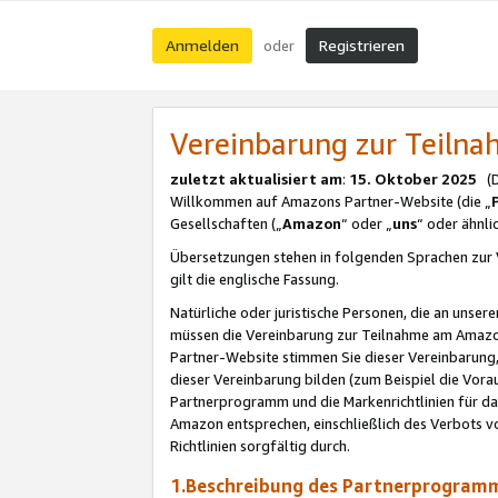
Anmelden
Registrieren
oder
Vereinbarung zur Teil
zuletzt aktualisiert am
:
15. Oktober 2025
(De
Willkommen auf Amazons Partner-Website (die „
Gesellschaften („
Amazon
“ oder „
uns
“ oder ähnl
Übersetzungen stehen in folgenden Sprachen zur 
gilt die englische Fassung.
Natürliche oder juristische Personen, die an uns
müssen die Vereinbarung zur Teilnahme am Amaz
Partner-Website stimmen Sie dieser Vereinbarung,
dieser Vereinbarung bilden (zum Beispiel die Vo
Partnerprogramm und die Markenrichtlinien für da
Amazon entsprechen, einschließlich des Verbots vo
Richtlinien sorgfältig durch.
1.Beschreibung des Partnerprogra