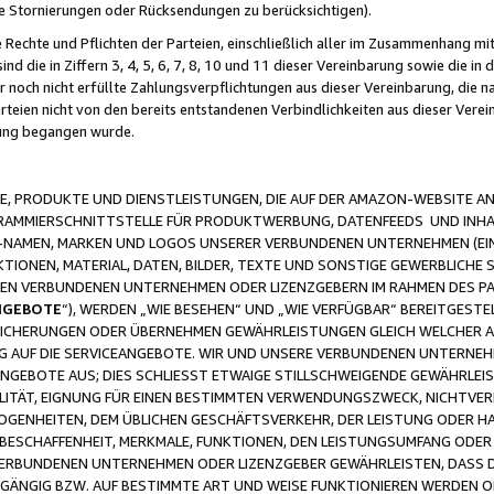
ge Stornierungen oder Rücksendungen zu berücksichtigen).
 Rechte und Pflichten der Parteien, einschließlich aller im Zusammenhang m
 die in Ziffern 3, 4, 5, 6, 7, 8, 10 und 11 dieser Vereinbarung sowie die in
er noch nicht erfüllte Zahlungsverpflichtungen aus dieser Vereinbarung, die
arteien nicht von den bereits entstandenen Verbindlichkeiten aus dieser Ver
gung begangen wurde.
 PRODUKTE UND DIENSTLEISTUNGEN, DIE AUF DER AMAZON-WEBSITE AN
GRAMMIERSCHNITTSTELLE FÜR PRODUKTWERBUNG, DATENFEEDS UND INH
-NAMEN, MARKEN UND LOGOS UNSERER VERBUNDENEN UNTERNEHMEN (EIN
IONEN, MATERIAL, DATEN, BILDER, TEXTE UND SONSTIGE GEWERBLICHE 
EREN VERBUNDENEN UNTERNEHMEN ODER LIZENZGEBERN IM RAHMEN DES 
NGEBOTE
“), WERDEN „WIE BESEHEN“ UND „WIE VERFÜGBAR“ BEREITGEST
CHERUNGEN ODER ÜBERNEHMEN GEWÄHRLEISTUNGEN GLEICH WELCHER AR
ZUG AUF DIE SERVICEANGEBOTE. WIR UND UNSERE VERBUNDENEN UNTERNEH
ANGEBOTE AUS; DIES SCHLIESST ETWAIGE STILLSCHWEIGENDE GEWÄHRLE
LITÄT, EIGNUNG FÜR EINEN BESTIMMTEN VERWENDUNGSZWECK, NICHTVER
OGENHEITEN, DEM ÜBLICHEN GESCHÄFTSVERKEHR, DER LEISTUNG ODER H
 BESCHAFFENHEIT, MERKMALE, FUNKTIONEN, DEN LEISTUNGSUMFANG ODER
VERBUNDENEN UNTERNEHMEN ODER LIZENZGEBER GEWÄHRLEISTEN, DASS D
HGÄNGIG BZW. AUF BESTIMMTE ART UND WEISE FUNKTIONIEREN WERDEN 