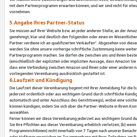
mit dem Partnerprogramm erwarten können, und wir sind nicht für etwa
vornehmen.
5.Angabe Ihres Partner-Status
Sie müssen auf Ihrer Website bzw. an jeder anderen Stelle, an der Am
genehmigt, klar und deutlich den folgenden oder einen im Wesentlichen
Partner verdiene ich an qualifizierten Verkäufen“. Abgesehen von die
werden Sie ohne unsere vorherige schriftliche Zustimmung keine weite
Partnerprogramm machen. Sie dürfen die zwischen uns und Ihnen best
(einschließlich der expliziten oder impliziten Aussage, dass Amazon Si
dass eine Verbindung zwischen Amazon und Ihnen oder einer anderen natü
vorliegenden Vereinbarung ausdrücklich gestattet ist.
6.Laufzeit und Kündigung
Die Laufzeit dieser Vereinbarung beginnt mit Ihrer Anmeldung für die 
jederzeit ordentlich oder aus wichtigem Grund durch schriftliche Kündi
automatisch und unter Ausschluss des Gerichtswegs), wobei eine solch
können kündigen, indem Sie sich über die Partner-Website in Ihrem Ko
auswählen.
Ferner können wir diese Vereinbarung jederzeit aus wichtigem Grund dur
Sie Ihre Pflichten aus dieser Vereinbarung erheblich verletzen; (b) wen
Programmrichtlinien) nicht innerhalb von 7 Tagen nach unserer Benachr
oder Haftungsansprüchen im Zusammenhang mit Ihrer Teilnahme am Pa