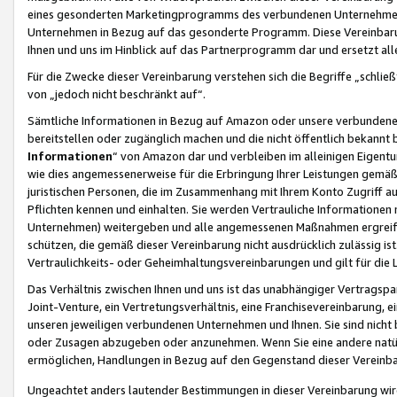
eines gesonderten Marketingprogramms des verbundenen Unternehmens
Unternehmen in Bezug auf das gesonderte Programm. Diese Vereinbarung
Ihnen und uns im Hinblick auf das Partnerprogramm dar und ersetzt al
Für die Zwecke dieser Vereinbarung verstehen sich die Begriffe „schließ
von „jedoch nicht beschränkt auf“.
Sämtliche Informationen in Bezug auf Amazon oder unsere verbunde
bereitstellen oder zugänglich machen und die nicht öffentlich bekannt bz
Informationen
“ von Amazon dar und verbleiben im alleinigen Eigent
wie dies angemessenerweise für die Erbringung Ihrer Leistungen gemäß d
juristischen Personen, die im Zusammenhang mit Ihrem Konto Zugriff au
Pflichten kennen und einhalten. Sie werden Vertrauliche Informationen 
Unternehmen) weitergeben und alle angemessenen Maßnahmen ergreifen
schützen, die gemäß dieser Vereinbarung nicht ausdrücklich zulässig is
Vertraulichkeits- oder Geheimhaltungsvereinbarungen und gilt für die
Das Verhältnis zwischen Ihnen und uns ist das unabhängiger Vertragspa
Joint-Venture, ein Vertretungsverhältnis, eine Franchisevereinbarung, 
unseren jeweiligen verbundenen Unternehmen und Ihnen. Sie sind ni
oder Zusagen abzugeben oder anzunehmen. Wenn Sie eine andere natürli
ermöglichen, Handlungen in Bezug auf den Gegenstand dieser Vereinbar
Ungeachtet anders lautender Bestimmungen in dieser Vereinbarung wird