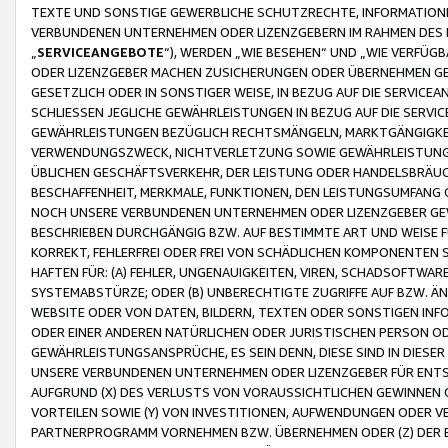
TEXTE UND SONSTIGE GEWERBLICHE SCHUTZRECHTE, INFORMATIONE
VERBUNDENEN UNTERNEHMEN ODER LIZENZGEBERN IM RAHMEN DES
„
SERVICEANGEBOTE
“), WERDEN „WIE BESEHEN“ UND „WIE VERFÜ
ODER LIZENZGEBER MACHEN ZUSICHERUNGEN ODER ÜBERNEHMEN GEW
GESETZLICH ODER IN SONSTIGER WEISE, IN BEZUG AUF DIE SERVI
SCHLIESSEN JEGLICHE GEWÄHRLEISTUNGEN IN BEZUG AUF DIE SERVI
GEWÄHRLEISTUNGEN BEZÜGLICH RECHTSMÄNGELN, MARKTGÄNGIGKEIT
VERWENDUNGSZWECK, NICHTVERLETZUNG SOWIE GEWÄHRLEISTUNGEN 
ÜBLICHEN GESCHÄFTSVERKEHR, DER LEISTUNG ODER HANDELSBRÄUCH
BESCHAFFENHEIT, MERKMALE, FUNKTIONEN, DEN LEISTUNGSUMFANG 
NOCH UNSERE VERBUNDENEN UNTERNEHMEN ODER LIZENZGEBER GEWÄ
BESCHRIEBEN DURCHGÄNGIG BZW. AUF BESTIMMTE ART UND WEISE
KORREKT, FEHLERFREI ODER FREI VON SCHÄDLICHEN KOMPONENTEN
HAFTEN FÜR: (A) FEHLER, UNGENAUIGKEITEN, VIREN, SCHADSOFTW
SYSTEMABSTÜRZE; ODER (B) UNBERECHTIGTE ZUGRIFFE AUF BZW. 
WEBSITE ODER VON DATEN, BILDERN, TEXTEN ODER SONSTIGEN INF
ODER EINER ANDEREN NATÜRLICHEN ODER JURISTISCHEN PERSON OD
GEWÄHRLEISTUNGSANSPRÜCHE, ES SEIN DENN, DIESE SIND IN DIES
UNSERE VERBUNDENEN UNTERNEHMEN ODER LIZENZGEBER FÜR EN
AUFGRUND (X) DES VERLUSTS VON VORAUSSICHTLICHEN GEWINNEN
VORTEILEN SOWIE (Y) VON INVESTITIONEN, AUFWENDUNGEN ODER VE
PARTNERPROGRAMM VORNEHMEN BZW. ÜBERNEHMEN ODER (Z) DER 