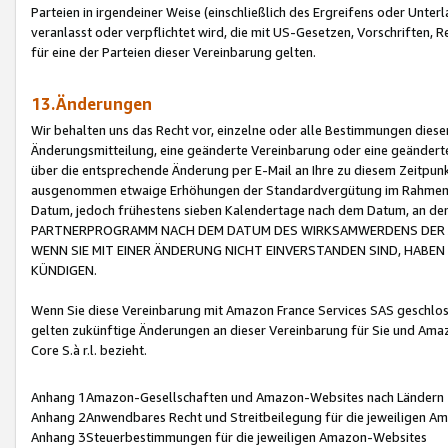
Parteien in irgendeiner Weise (einschließlich des Ergreifens oder Unt
veranlasst oder verpflichtet wird, die mit US-Gesetzen, Vorschriften,
für eine der Parteien dieser Vereinbarung gelten.
13.Änderungen
Wir behalten uns das Recht vor, einzelne oder alle Bestimmungen diese
Änderungsmitteilung, eine geänderte Vereinbarung oder eine geänderte 
über die entsprechende Änderung per E-Mail an Ihre zu diesem Zeitpun
ausgenommen etwaige Erhöhungen der Standardvergütung im Rahmen
Datum, jedoch frühestens sieben Kalendertage nach dem Datum, an de
PARTNERPROGRAMM NACH DEM DATUM DES WIRKSAMWERDENS DER Ä
WENN SIE MIT EINER ÄNDERUNG NICHT EINVERSTANDEN SIND, HABEN S
KÜNDIGEN.
Wenn Sie diese Vereinbarung mit Amazon France Services SAS geschlo
gelten zukünftige Änderungen an dieser Vereinbarung für Sie und Ama
Core S.à r.l. bezieht.
Anhang 1Amazon-Gesellschaften und Amazon-Websites nach Ländern
Anhang 2Anwendbares Recht und Streitbeilegung für die jeweiligen 
Anhang 3Steuerbestimmungen für die jeweiligen Amazon-Websites