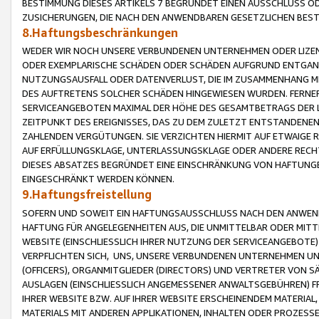
BESTIMMUNG DIESES ARTIKELS 7 BEGRÜNDET EINEN AUSSCHLUSS 
ZUSICHERUNGEN, DIE NACH DEN ANWENDBAREN GESETZLICHEN BE
8.Haftungsbeschränkungen
WEDER WIR NOCH UNSERE VERBUNDENEN UNTERNEHMEN ODER LIZEN
ODER EXEMPLARISCHE SCHÄDEN ODER SCHÄDEN AUFGRUND ENTGANG
NUTZUNGSAUSFALL ODER DATENVERLUST, DIE IM ZUSAMMENHANG MI
DES AUFTRETENS SOLCHER SCHÄDEN HINGEWIESEN WURDEN. FERN
SERVICEANGEBOTEN MAXIMAL DER HÖHE DES GESAMTBETRAGS DER 
ZEITPUNKT DES EREIGNISSES, DAS ZU DEM ZULETZT ENTSTANDENE
ZAHLENDEN VERGÜTUNGEN. SIE VERZICHTEN HIERMIT AUF ETWAIGE 
AUF ERFÜLLUNGSKLAGE, UNTERLASSUNGSKLAGE ODER ANDERE RECHT
DIESES ABSATZES BEGRÜNDET EINE EINSCHRÄNKUNG VON HAFTUNG
EINGESCHRÄNKT WERDEN KÖNNEN.
9.Haftungsfreistellung
SOFERN UND SOWEIT EIN HAFTUNGSAUSSCHLUSS NACH DEN ANWENDB
HAFTUNG FÜR ANGELEGENHEITEN AUS, DIE UNMITTELBAR ODER MITT
WEBSITE (EINSCHLIESSLICH IHRER NUTZUNG DER SERVICEANGEBOTE)
VERPFLICHTEN SICH, UNS, UNSERE VERBUNDENEN UNTERNEHMEN UN
(OFFICERS), ORGANMITGLIEDER (DIRECTORS) UND VERTRETER VON 
AUSLAGEN (EINSCHLIESSLICH ANGEMESSENER ANWALTSGEBÜHREN) FR
IHRER WEBSITE BZW. AUF IHRER WEBSITE ERSCHEINENDEM MATERIAL
MATERIALS MIT ANDEREN APPLIKATIONEN, INHALTEN ODER PROZESSE