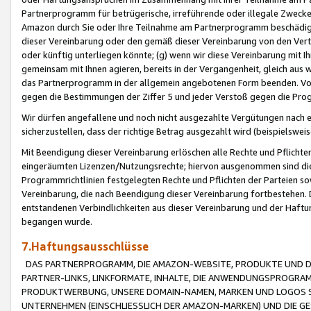
Partnerprogramm für betrügerische, irreführende oder illegale Zwecke
Amazon durch Sie oder Ihre Teilnahme am Partnerprogramm beschädig
dieser Vereinbarung oder den gemäß dieser Vereinbarung von den Vertr
oder künftig unterliegen könnte; (g) wenn wir diese Vereinbarung mit I
gemeinsam mit Ihnen agieren, bereits in der Vergangenheit, gleich aus
das Partnerprogramm in der allgemein angebotenen Form beenden. Vors
gegen die Bestimmungen der Ziffer 5 und jeder Verstoß gegen die Prog
Wir dürfen angefallene und noch nicht ausgezahlte Vergütungen nach 
sicherzustellen, dass der richtige Betrag ausgezahlt wird (beispielsw
Mit Beendigung dieser Vereinbarung erlöschen alle Rechte und Pflichte
eingeräumten Lizenzen/Nutzungsrechte; hiervon ausgenommen sind die in 
Programmrichtlinien festgelegten Rechte und Pflichten der Parteien sow
Vereinbarung, die nach Beendigung dieser Vereinbarung fortbestehen. D
entstandenen Verbindlichkeiten aus dieser Vereinbarung und der Haft
begangen wurde.
7.Haftungsausschlüsse
DAS PARTNERPROGRAMM, DIE AMAZON-WEBSITE, PRODUKTE UND DI
PARTNER-LINKS, LINKFORMATE, INHALTE, DIE ANWENDUNGSPROGR
PRODUKTWERBUNG, UNSERE DOMAIN-NAMEN, MARKEN UND LOGOS S
UNTERNEHMEN (EINSCHLIESSLICH DER AMAZON-MARKEN) UND DIE GE