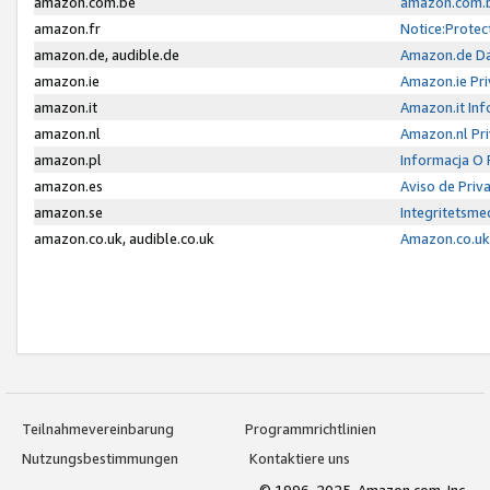
amazon.com.be
amazon.com.b
amazon.fr
Notice:Protec
amazon.de, audible.de
Amazon.de Da
amazon.ie
Amazon.ie Pri
amazon.it
Amazon.it Inf
amazon.nl
Amazon.nl Pri
amazon.pl
Informacja O
amazon.es
Aviso de Priv
amazon.se
Integritetsm
amazon.co.uk, audible.co.uk
Amazon.co.uk 
Teilnahmevereinbarung
Programmrichtlinien
Nutzungsbestimmungen
Kontaktiere uns