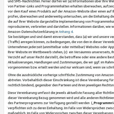
und SMS-Nachrichten. Ferner dürfen wir (a) Informationen über Ihre We
von Partner-Links und Programminhalten erhalten überwachen, aufzei
vor dem Kauf eines Produkts auf der Amazon-Website über einen auf Ih
prüfen, überwachen und anderweitig untersuchen, um die Einhaltung dies
die auf Ihrer Website dargestellte Implementierung von Programminhalt
reproduzieren, verbreiten und darstellen. Informationen darüber, wie w
Amazon-Datenschutzerklärung in
Anhang 4
.
Sie bestätigen und sind damit einverstanden, dass (a) wir und unsere 
(Traffic) anregen können, zu Bedingungen, die von den in dieser Vere
Unternehmen jederzeit (unmittelbar oder mittelbar) Websites oder Appl
Ihrer Website im Wettbewerb stehen, (c) ein Versäumnis unsererseits, I
Verzicht auf unser Recht darstellt, die betroffene oder eine andere B
Aktualisierungen, Handlungen und Zustimmungen, die wir ggf. im Rahme
vorgenommen bzw. erteilt werden und nur wirksam sind, wenn sie schri
Ohne die ausdrückliche vorherige schriftliche Zustimmung von Amazon
abtreten. Vorbehaltlich dieser Einschränkung ist diese Vereinbarung f
rechtlich bindend, gegenüber den Parteien und ihren jeweiligen Rech
Diese Vereinbarung umfasst die jeweils aktuellste Fassung aller Richtli
dieser Vereinbarung Bezug genommen wird und alle anderen Richtlinie
des Partnerprogramms zur Verfügung gestellt werden („
Programmric
verpflichten sich zu deren Einhaltung. Im Falle von Widersprüchen zwi
maßgeblich. Im Falle von Widersprüchen zwischen dieser Vereinbarun