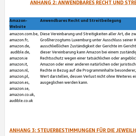
ANHANG 2: ANWENDBARES RECHT UND STRE
Amazon-
Anwendbares Recht und Streitbeilegung
Website
amazon.com.be,
Diese Vereinbarung und Streitigkeiten aller Art, die 
amazon.fr,
Großherzogtums Luxemburg unter Ausschluss seiner Kol
amazon.de,
ausschließlichen Zuständigkeit der Gerichte im Geri
audible.de,
dieser Vereinbarung kann Amazon bei einem zuständig
amazon.ie
Rechtsschutz wegen einer tatsächlichen oder angebli
amazon.it,
Amazon oder einer anderen natürlichen oder juristisc
amazon.nl,
Rechte in Bezug auf die Programminhalte besonderer,
amazon.pl,
Wert darstellen, dessen Verlust nicht ohne Weiteres e
amazon.es,
ausgeglichen werden kann.
amazon.se,
amazon.co.uk,
audible.co.uk
ANHANG 3: STEUERBESTIMMUNGEN FÜR DIE JEWEIL