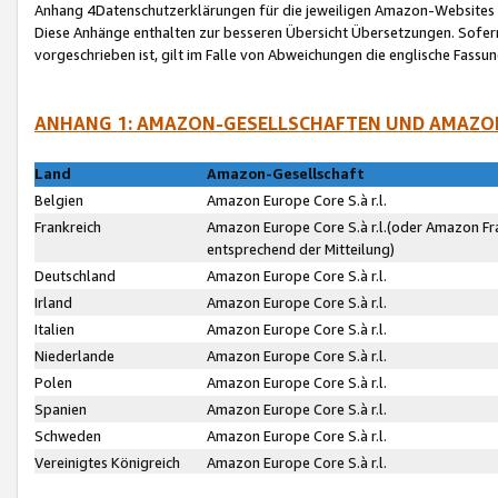
Anhang 4Datenschutzerklärungen für die jeweiligen Amazon-Websites
Diese Anhänge enthalten zur besseren Übersicht Übersetzungen. Sofe
vorgeschrieben ist, gilt im Falle von Abweichungen die englische Fass
ANHANG 1: AMAZON-GESELLSCHAFTEN UND AMAZO
Land
Amazon-Gesellschaft
Belgien
Amazon Europe Core S.à r.l.
Frankreich
Amazon Europe Core S.à r.l.(oder Amazon Fr
entsprechend der Mitteilung)
Deutschland
Amazon Europe Core S.à r.l.
Irland
Amazon Europe Core S.à r.l.
Italien
Amazon Europe Core S.à r.l.
Niederlande
Amazon Europe Core S.à r.l.
Polen
Amazon Europe Core S.à r.l.
Spanien
Amazon Europe Core S.à r.l.
Schweden
Amazon Europe Core S.à r.l.
Vereinigtes Königreich
Amazon Europe Core S.à r.l.