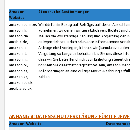
Amazon-
Steuerliche Bestimmungen
Website
amazon.com.be,
Wir dürfen in Bezug auf Beträge, auf deren Auszahlun
amazon.fr,
vornehmen, zu denen wir gesetzlich verpflichtet sind
amazon.de,
stellen die vollständige Zahlung und Abgeltung der 
audible.de,
gelegentlich steuerlich relevante Informationen von I
amazon.ie
Anfrage nicht vorlegen, können wir (kumulativ zu de
amazon.it,
Vergütung so lange einbehalten, bis Sie uns diese Inf
amazon.nl,
dass wir Sie betreffend nicht zur Einholung steuerlich 
amazon.pl,
könnten Sie gesetzlich verpflichtet sein, Amazon Meh
amazon.es,
Anforderungen an eine gültige MwSt.-Rechnung erfüllt
amazon.se,
zahlen.
amazon.co.uk,
audible.co.uk
ANHANG 4: DATENSCHUTZERKLÄRUNG FÜR DIE JEWE
Amazon-Website
Datenschutz