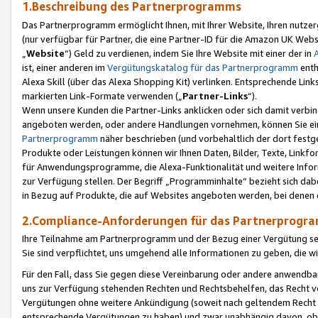
1.Beschreibung des Partnerprogramms
Das Partnerprogramm ermöglicht Ihnen, mit Ihrer Website, Ihren nutzer
(nur verfügbar für Partner, die eine Partner-ID für die Amazon UK We
„
Website
“) Geld zu verdienen, indem Sie Ihre Website mit einer der in
ist, einer anderen im
Vergütungskatalog für das Partnerprogramm
enth
Alexa Skill (über das Alexa Shopping Kit) verlinken. Entsprechende Lin
markierten Link-Formate verwenden („
Partner-Links
“).
Wenn unsere Kunden die Partner-Links anklicken oder sich damit verbi
angeboten werden, oder andere Handlungen vornehmen, können Sie eine
Partnerprogramm
näher beschrieben (und vorbehaltlich der dort festg
Produkte oder Leistungen können wir Ihnen Daten, Bilder, Texte, Linkfo
für Anwendungsprogramme, die Alexa-Funktionalität und weitere Inf
zur Verfügung stellen. Der Begriff „Programminhalte“ bezieht sich dabe
in Bezug auf Produkte, die auf Websites angeboten werden, bei denen 
2.Compliance-Anforderungen für das Partnerprog
Ihre Teilnahme am Partnerprogramm und der Bezug einer Vergütung setz
Sie sind verpflichtet, uns umgehend alle Informationen zu geben, die w
Für den Fall, dass Sie gegen diese Vereinbarung oder andere anwendba
uns zur Verfügung stehenden Rechten und Rechtsbehelfen, das Recht vo
Vergütungen ohne weitere Ankündigung (soweit nach geltendem Recht z
entsprechende Vergütungen zu haben) und zwar unabhängig davon, ob 