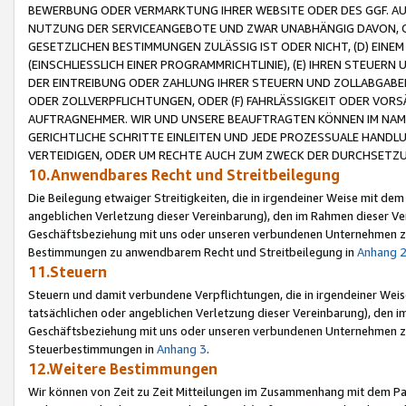
BEWERBUNG ODER VERMARKTUNG IHRER WEBSITE ODER DES GGF. AUF 
NUTZUNG DER SERVICEANGEBOTE UND ZWAR UNABHÄNGIG DAVON, O
GESETZLICHEN BESTIMMUNGEN ZULÄSSIG IST ODER NICHT, (D) EINE
(EINSCHLIESSLICH EINER PROGRAMMRICHTLINIE), (E) IHREN STEUER
DER EINTREIBUNG ODER ZAHLUNG IHRER STEUERN UND ZOLLABGAB
ODER ZOLLVERPFLICHTUNGEN, ODER (F) FAHRLÄSSIGKEIT ODER VORS
AUFTRAGNEHMER. WIR UND UNSERE BEAUFTRAGTEN KÖNNEN IM NAME
GERICHTLICHE SCHRITTE EINLEITEN UND JEDE PROZESSUALE HAND
VERTEIDIGEN, ODER UM RECHTE AUCH ZUM ZWECK DER DURCHSETZU
10.Anwendbares Recht und Streitbeilegung
Die Beilegung etwaiger Streitigkeiten, die in irgendeiner Weise mit de
angeblichen Verletzung dieser Vereinbarung), den im Rahmen dieser Ve
Geschäftsbeziehung mit uns oder unseren verbundenen Unternehmen zu
Bestimmungen zu anwendbarem Recht und Streitbeilegung in
Anhang 
11.Steuern
Steuern und damit verbundene Verpflichtungen, die in irgendeiner Wei
tatsächlichen oder angeblichen Verletzung dieser Vereinbarung), den 
Geschäftsbeziehung mit uns oder unseren verbundenen Unternehmen z
Steuerbestimmungen in
Anhang 3
.
12.Weitere Bestimmungen
Wir können von Zeit zu Zeit Mitteilungen im Zusammenhang mit dem Par