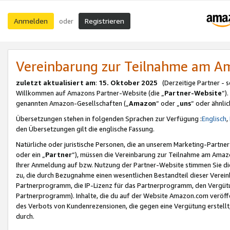
Anmelden
Registrieren
oder
Vereinbarung zur Teilnahme am 
zuletzt aktualisiert am
:
15. Oktober 2025
(Derzeitige Partner - 
Willkommen auf Amazons Partner-Website (die „
Partner-Website
“)
genannten Amazon-Gesellschaften („
Amazon
“ oder „
uns
“ oder ähnli
Übersetzungen stehen in folgenden Sprachen zur Verfügung :
Englisch
,
den Übersetzungen gilt die englische Fassung.
Natürliche oder juristische Personen, die an unserem Marketing-Partn
oder ein „
Partner
“), müssen die Vereinbarung zur Teilnahme am Ama
Ihrer Anmeldung auf bzw. Nutzung der Partner-Website stimmen Sie die
zu, die durch Bezugnahme einen wesentlichen Bestandteil dieser Verei
Partnerprogramm, die IP-Lizenz für das Partnerprogramm, den Vergütu
Partnerprogramm). Inhalte, die du auf der Website Amazon.com veröffe
des Verbots von Kundenrezensionen, die gegen eine Vergütung erstellt, 
durch.