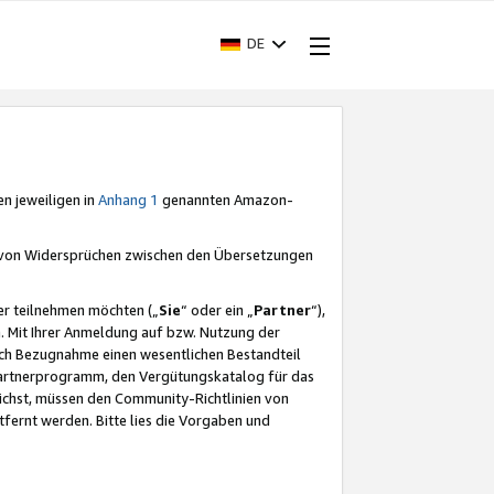
DE
en jeweiligen in
Anhang 1
genannten Amazon-
e von Widersprüchen zwischen den Übersetzungen
er teilnehmen möchten („
Sie
“ oder ein „
Partner
“),
. Mit Ihrer Anmeldung auf bzw. Nutzung der
durch Bezugnahme einen wesentlichen Bestandteil
 Partnerprogramm, den Vergütungskatalog für das
ichst, müssen den Community-Richtlinien von
fernt werden. Bitte lies die Vorgaben und