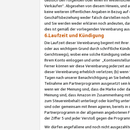
Verkäufen“. Abgesehen von diesem Hinweis, und a
keine weiteren öffentlichen Angaben in Bezug au
Geschäftsbeziehung weder falsch darstellen noch a
und Sie werden weder erklären noch andeuten, dass
dies ist gemäß der vorliegenden Vereinbarung ausd
6.Laufzeit und Kündigung
Die Laufzeit dieser Vereinbarung beginnt mit Ihre
oder aus wichtigem Grund durch schriftliche Kündi
Gerichtswegs), wobei eine solche Kündigung siebe
Ihrem Konto einloggen und unter „Kontoeinstellu
Ferner können wir diese Vereinbarung jederzeit aus
dieser Vereinbarung erheblich verletzen; (b) wenn
Tagen nach unserer Benachrichtigung an Sie behe
Teilnahme am Partnerprogramm ausgesetzt sein kö
wenn wir der Meinung sind, dass die Marke oder 
Meinung sind, dass Amazon im Zusammenhang mit d
zum Steuereinbehalt unterliegt oder künftig unter
sind oder gemeinsam mit Ihnen agieren, bereits in
Partnerprogramm in der allgemein angebotenen Fo
der Ziffer 5 und jeder Verstoß gegen die Programm
Wir dürfen angefallene und noch nicht ausgezahlt