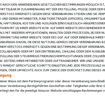
 NACH DEN ANWENDBAREN GESETZLICHEN BESTIMMUNGEN MÖGLICH IST, S
MITTELBAR IM ZUSAMMENHANG MIT DER ERSTELLUNG, PFLEGE ODER DEM BE
ERSTOSS IHRERSEITS GEGEN DIESE VEREINBARUNG STEHEN UND SIE VERP
UND DEREN MITARBEITER, FUNKTIONSTRÄGER (OFFICERS), ORGANMITGLI
N, HAFTUNGEN, KOSTEN UND AUSLAGEN (EINSCHLIESSLICH ANGEMESSENE
HEN MIT (A) IHRER WEBSITE BZW. AUF IHRER WEBSITE ERSCHEINENDEM M
LS MIT ANDEREN APPLIKATIONEN, INHALTEN ODER PROZESSEN, (B) DER 
RMARKTUNG IHRER WEBSITE ODER DES GGF. AUF ODER INNERHALB IHRER W
ABHÄNGIG DAVON, OB DIESE NUTZUNG GEMÄSS DIESER VEREINBARUNG B
EINEM VERSTOSS IHRERSEITS GEGEN EINE BESTIMMUNG DIESER VEREINBARU
D ZOLLABGABEN ODER MIT DER EINTREIBUNG, ZAHLUNG ODER DEM AUSBLEI
FÜLLUNG DER STEUERREGISTRIERUNGSVERPFLICHTUNGEN ODER ZOLLVERPF
W. SEITENS IHRER MITARBEITER ODER AUFTRAGNEHMER. WIR UND UNSERE
ES MANDAT GERICHTLICHE SCHRITTE EINLEITEN UND JEDE PROZESSUALE 
GEN, ODER UM RECHTE AUCH ZUM ZWECK DER DURCHSETZUNG DIESES AR
ilegung
endeiner Weise mit dem Partnerprogramm oder dieser Vereinbarung (einschließl
ieser Vereinbarung durchgeführten Geschäften oder Tätigkeiten oder Ihrer 
iegt den für die jeweilige Amazon-Website einschlägigen Bestimmungen z