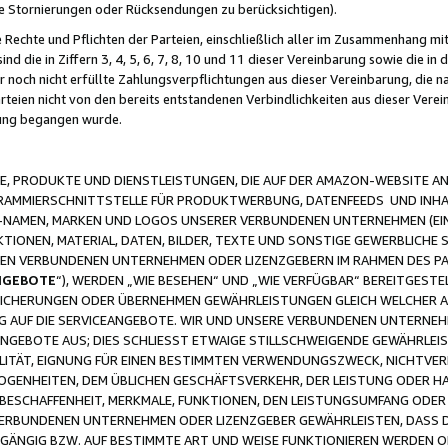
ge Stornierungen oder Rücksendungen zu berücksichtigen).
 Rechte und Pflichten der Parteien, einschließlich aller im Zusammenhang m
 die in Ziffern 3, 4, 5, 6, 7, 8, 10 und 11 dieser Vereinbarung sowie die in
er noch nicht erfüllte Zahlungsverpflichtungen aus dieser Vereinbarung, die
arteien nicht von den bereits entstandenen Verbindlichkeiten aus dieser Ver
gung begangen wurde.
 PRODUKTE UND DIENSTLEISTUNGEN, DIE AUF DER AMAZON-WEBSITE AN
GRAMMIERSCHNITTSTELLE FÜR PRODUKTWERBUNG, DATENFEEDS UND INH
-NAMEN, MARKEN UND LOGOS UNSERER VERBUNDENEN UNTERNEHMEN (EIN
IONEN, MATERIAL, DATEN, BILDER, TEXTE UND SONSTIGE GEWERBLICHE 
EREN VERBUNDENEN UNTERNEHMEN ODER LIZENZGEBERN IM RAHMEN DES 
NGEBOTE
“), WERDEN „WIE BESEHEN“ UND „WIE VERFÜGBAR“ BEREITGEST
CHERUNGEN ODER ÜBERNEHMEN GEWÄHRLEISTUNGEN GLEICH WELCHER AR
ZUG AUF DIE SERVICEANGEBOTE. WIR UND UNSERE VERBUNDENEN UNTERNEH
ANGEBOTE AUS; DIES SCHLIESST ETWAIGE STILLSCHWEIGENDE GEWÄHRLE
LITÄT, EIGNUNG FÜR EINEN BESTIMMTEN VERWENDUNGSZWECK, NICHTVER
OGENHEITEN, DEM ÜBLICHEN GESCHÄFTSVERKEHR, DER LEISTUNG ODER H
 BESCHAFFENHEIT, MERKMALE, FUNKTIONEN, DEN LEISTUNGSUMFANG ODER
VERBUNDENEN UNTERNEHMEN ODER LIZENZGEBER GEWÄHRLEISTEN, DASS D
HGÄNGIG BZW. AUF BESTIMMTE ART UND WEISE FUNKTIONIEREN WERDEN 