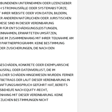
VERBUNDENEN UNTERNEHMEN ODER LIZENZGEBER
ICH STROMAUSFÄLLE ODER SYSTEMABSTÜRZE;
IHRER WEBSITE ODER VON DATEN, BILDERN,
ER ANDEREN NATÜRLICHEN ODER JURISTISCHEN
ESE SIND IN DIESER VEREINBARUNG
R FÜR ENTSCHÄDIGUNGSLEISTUNGEN,
EINNAHMEN, ERWARTETEN UMSÄTZEN,
SIE IM ZUSAMMENHANG MIT IHRER TEILNAHME AM
M PARTNERPROGRAMM. KEINE BESTIMMUNG
DER ZUSICHERUNGEN, DIE NACH DEN
GESCHÄDEN, KONKRETE ODER EXEMPLARISCHE
SFALL ODER DATENVERLUST, DIE IM
OLCHER SCHÄDEN HINGEWIESEN WURDEN. FERNER
BETRAGS DER LAUT DIESER VEREINBARUNG IN
HAFTUNGSANSPRUCH GEFÜHRT HAT, BEREITS
SBEHELFE NACH EQUITY-RECHT,
NHANG MIT DIESER VEREINBARUNG. KEINE
TZLICHEN BESTIMMUNGEN NICHT