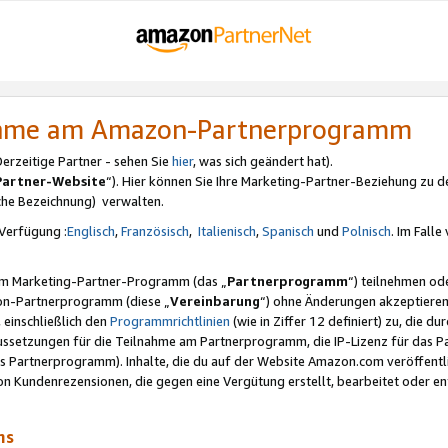
nahme am Amazon-Partnerprogramm
rzeitige Partner - sehen Sie
hier
, was sich geändert hat).
Partner-Website
“). Hier können Sie Ihre Marketing-Partner-Beziehung zu d
iche Bezeichnung) verwalten.
Verfügung :
Englisch
,
Französisch
,
Italienisch
,
Spanisch
und
Polnisch
. Im Fall
erem Marketing-Partner-Programm (das „
Partnerprogramm
“) teilnehmen od
on-Partnerprogramm (diese „
Vereinbarung
“) ohne Änderungen akzeptieren
 einschließlich den
Programmrichtlinien
(wie in Ziffer 12 definiert) zu, die 
raussetzungen für die Teilnahme am Partnerprogramm, die IP-Lizenz für das
s Partnerprogramm). Inhalte, die du auf der Website Amazon.com veröffentl
n Kundenrezensionen, die gegen eine Vergütung erstellt, bearbeitet oder ent
mms