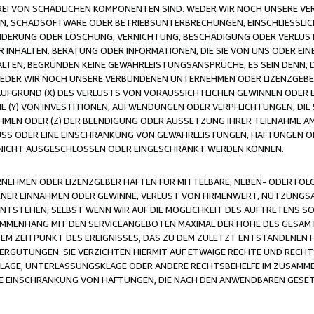
FREI VON SCHÄDLICHEN KOMPONENTEN SIND. WEDER WIR NOCH UNSERE 
VIREN, SCHADSOFTWARE ODER BETRIEBSUNTERBRECHUNGEN, EINSCHLIESSL
ÄNDERUNG ODER LÖSCHUNG, VERNICHTUNG, BESCHÄDIGUNG ODER VERLUST 
INHALTEN. BERATUNG ODER INFORMATIONEN, DIE SIE VON UNS ODER EIN
LTEN, BEGRÜNDEN KEINE GEWÄHRLEISTUNGSANSPRÜCHE, ES SEIN DENN, DI
WEDER WIR NOCH UNSERE VERBUNDENEN UNTERNEHMEN ODER LIZENZGEBE
FGRUND (X) DES VERLUSTS VON VORAUSSICHTLICHEN GEWINNEN ODER 
 (Y) VON INVESTITIONEN, AUFWENDUNGEN ODER VERPFLICHTUNGEN, DIE 
EN ODER (Z) DER BEENDIGUNG ODER AUSSETZUNG IHRER TEILNAHME A
LUSS ODER EINE EINSCHRÄNKUNG VON GEWÄHRLEISTUNGEN, HAFTUNGEN O
NICHT AUSGESCHLOSSEN ODER EINGESCHRÄNKT WERDEN KÖNNEN.
EHMEN ODER LIZENZGEBER HAFTEN FÜR MITTELBARE, NEBEN- ODER FOL
R EINNAHMEN ODER GEWINNE, VERLUST VON FIRMENWERT, NUTZUNGSAU
TSTEHEN, SELBST WENN WIR AUF DIE MÖGLICHKEIT DES AUFTRETENS S
MENHANG MIT DEN SERVICEANGEBOTEN MAXIMAL DER HÖHE DES GESAMT
M ZEITPUNKT DES EREIGNISSES, DAS ZU DEM ZULETZT ENTSTANDENEN 
ERGÜTUNGEN. SIE VERZICHTEN HIERMIT AUF ETWAIGE RECHTE UND RECHT
KLAGE, UNTERLASSUNGSKLAGE ODER ANDERE RECHTSBEHELFE IM ZUSAMME
NE EINSCHRÄNKUNG VON HAFTUNGEN, DIE NACH DEN ANWENDBAREN GESE