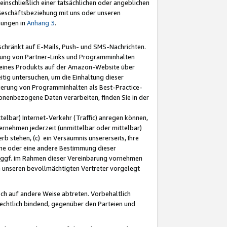
nschließlich einer tatsächlichen oder angeblichen
Geschäftsbeziehung mit uns oder unseren
mungen in
Anhang 3
.
schränkt auf E-Mails, Push- und SMS-Nachrichten.
ellung von Partner-Links und Programminhalten
 eines Produkts auf der Amazon-Website über
tig untersuchen, um die Einhaltung dieser
ntierung von Programminhalten als Best-Practice-
sonenbezogene Daten verarbeiten, finden Sie in der
telbar) Internet-Verkehr (Traffic) anregen können,
rnehmen jederzeit (unmittelbar oder mittelbar)
b stehen, (c) ein Versäumnis unsererseits, Ihre
fene oder eine andere Bestimmung dieser
r ggf. im Rahmen dieser Vereinbarung vornehmen
ch unseren bevollmächtigten Vertreter vorgelegt
ch auf andere Weise abtreten. Vorbehaltlich
rechtlich bindend, gegenüber den Parteien und