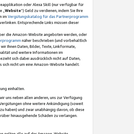
eapplikation oder Alexa Skill (nur verfügbar für
e „
Website
“) Geld zu verdienen, indem Sie Ihre
en im
Vergütungskatalog für das Partnerprogramm
t) verlinken. Entsprechende Links müssen dieser
e über die Amazon-Website angeboten werden, oder
nerprogramm
näher beschrieben (und vorbehaltlich
ir Ihnen Daten, Bilder, Texte, Linkformate,
alität und weitere Informationen im
zieht sich dabei ausdrücklich nicht auf Daten,
es sich nicht um eine Amazon-Website handelt.
rung einhalten.
ir uns neben allen anderen, uns zur Verfügung
n Vergütungen ohne weitere Ankündigung (soweit
 zu haben) und zwar unabhängig davon, ob diese
darüber hinausgehende Schäden zu verlangen.
on gelten alle auf der Amazon-Website