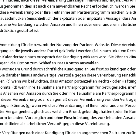
usgenommen dies ist nach dem anwendbaren Recht erforderlich, werden Sie 
f diese Vereinbarung oder Ihre Teilnahme am Partnerprogramm machen. Sie d
usschmücken (einschließlich der expliziten oder impliziten Aussage, dass A
 eine Verbindung zwischen Amazon und Ihnen oder einer anderen natürlichen 
rücklich gestattet ist.
r Anmeldung für die bzw. mit der Nutzung der Partner-Website. Diese Vereinb
gung an die jeweils andere Partei gekündigt werden (falls nach lokalem Rech
n Kalendertage nach Ausspruch der Kündigung wirksam wird. Sie können kündi
ngen“ die Option zum Schließen Ihres Kontos auswählen.
 wichtigem Grund durch schriftliche Kündigung an Sie fristlos kündigen oder I
 Sie darüber hinaus anderweitige Verstöße gegen diese Vereinbarung (einschli
ben; (c) wenn wir befürchten, dass Amazon potenziellen Rechts- oder Haftu
nnte; (d) wenn Ihre Teilnahme am Partnerprogramm für betrügerische, irref
das Ansehen von Amazon durch Sie oder Ihre Teilnahme am Partnerprogramm b
ieser Vereinbarung oder den gemäß dieser Vereinbarung von den Vertragspa
liegen könnte; (g) wenn wir diese Vereinbarung mit Ihnen oder anderen Perso
 der Vergangenheit, gleich aus welchem Grund, gekündigt hatten (oder Ihr Ko
rm beenden. Vorsorglich und ohne Einschränkung des vorstehenden Absatzes
richtlinien als erheblicher Verstoß gegen diese Vereinbarung.
e Vergütungen nach einer Kündigung für einen angemessenen Zeitraum zurückb