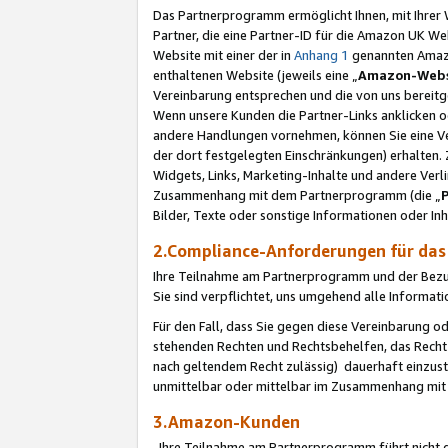
Das Partnerprogramm ermöglicht Ihnen, mit Ihrer W
Partner, die eine Partner-ID für die Amazon UK W
Website mit einer der in
Anhang 1
genannten Amazon
enthaltenen Website (jeweils eine „
Amazon-Webs
Vereinbarung entsprechen und die von uns bereitg
Wenn unsere Kunden die Partner-Links anklicken 
andere Handlungen vornehmen, können Sie eine Ver
der dort festgelegten Einschränkungen) erhalten. 
Widgets, Links, Marketing-Inhalte und andere Ver
Zusammenhang mit dem Partnerprogramm (die „
Bilder, Texte oder sonstige Informationen oder In
2.Compliance-Anforderungen für d
Ihre Teilnahme am Partnerprogramm und der Bezug 
Sie sind verpflichtet, uns umgehend alle Informat
Für den Fall, dass Sie gegen diese Vereinbarung 
stehenden Rechten und Rechtsbehelfen, das Recht
nach geltendem Recht zulässig) dauerhaft einzus
unmittelbar oder mittelbar im Zusammenhang mit
3.Amazon-Kunden
Ihre Teilnahme am Partnerprogramm führt nicht d