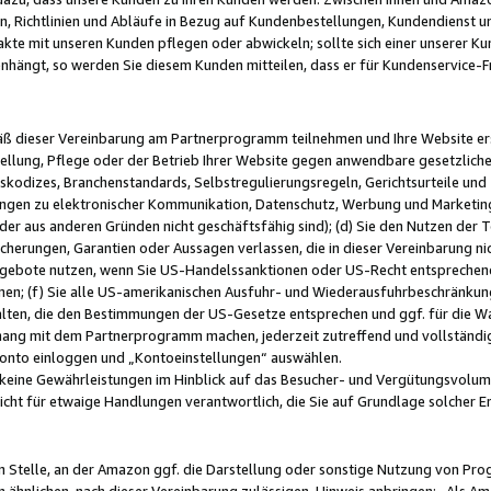
, Richtlinien und Abläufe in Bezug auf Kundenbestellungen, Kundendienst 
kte mit unseren Kunden pflegen oder abwickeln; sollte sich einer unserer Ku
nhängt, so werden Sie diesem Kunden mitteilen, dass er für Kundenservic
emäß dieser Vereinbarung am Partnerprogramm teilnehmen und Ihre Website er
ellung, Pflege oder der Betrieb Ihrer Website gegen anwendbare gesetzlich
skodizes, Branchenstandards, Selbstregulierungsregeln, Gerichtsurteile und 
ngen zu elektronischer Kommunikation, Datenschutz, Werbung und Marketing)
 oder aus anderen Gründen nicht geschäftsfähig sind); (d) Sie den Nutzen de
cherungen, Garantien oder Aussagen verlassen, die in dieser Vereinbarung nich
gebote nutzen, wenn Sie US-Handelssanktionen oder US-Recht entsprechen
men; (f) Sie alle US-amerikanischen Ausfuhr- und Wiederausfuhrbeschränkun
ten, die den Bestimmungen der US-Gesetze entsprechen und ggf. für die Wa
hang mit dem Partnerprogramm machen, jederzeit zutreffend und vollständig 
 Konto einloggen und „Kontoeinstellungen“ auswählen.
keine Gewährleistungen im Hinblick auf das Besucher- und Vergütungsvolu
icht für etwaige Handlungen verantwortlich, die Sie auf Grundlage solcher
en Stelle, an der Amazon ggf. die Darstellung oder sonstige Nutzung von Pr
 ähnlichen, nach dieser Vereinbarung zulässigen, Hinweis anbringen: „Als Ama