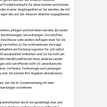
und Produktverkäufe für diese Kunden und können
nden in einer Angelegenheit an Sie wenden, die mit
e-Fragen den auf der Amazon-Website angegebenen
stellen, pflegen und betreiben werden; (b) weder
e Bestimmungen, Verordnungen, Vorschriften,
-beschlüsse oder andere Auflagen einer für Sie
 verstoßen; (c) Sie rechtswirksam Verträge
r Teilnahme am Partnerprogramm für sich selbst
t ausdrücklich enthalten sind; (e) Sie nicht am
den Handelssanktionen eines anderen Landes
gen und zutreffende nicht US-amerikanische
ren, Software, Technologie und Leistungen
sind. Sie können Ihre Angaben aktualisieren,
men, das Sie im Zusammenhang mit dem
 Erwartungen vornehmen.
ogramminhalten durch Sie genehmigt, klar und
zon-Partner verdiene ich an qualifizierten