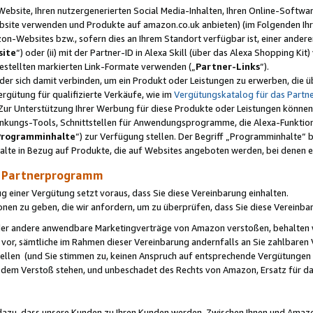
ebsite, Ihren nutzergenerierten Social Media-Inhalten, Ihren Online-Softwar
ebsite verwenden und Produkte auf amazon.co.uk anbieten) (im Folgenden Ihr
-Websites bzw., sofern dies an Ihrem Standort verfügbar ist, einer ander
ite
“) oder (ii) mit der Partner-ID in Alexa Skill (über das Alexa Shopping Ki
estellten markierten Link-Formate verwenden („
Partner-Links
“).
oder sich damit verbinden, um ein Produkt oder Leistungen zu erwerben, di
gütung für qualifizierte Verkäufe, wie im
Vergütungskatalog für das Part
Zur Unterstützung Ihrer Werbung für diese Produkte oder Leistungen können w
linkungs-Tools, Schnittstellen für Anwendungsprogramme, die Alexa-Funktion
Programminhalte
“) zur Verfügung stellen. Der Begriff „Programminhalte“ be
halte in Bezug auf Produkte, die auf Websites angeboten werden, bei denen 
as Partnerprogramm
einer Vergütung setzt voraus, dass Sie diese Vereinbarung einhalten.
ionen zu geben, die wir anfordern, um zu überprüfen, dass Sie diese Vereinba
oder andere anwendbare Marketingverträge von Amazon verstoßen, behalten w
 vor, sämtliche im Rahmen dieser Vereinbarung andernfalls an Sie zahlbare
tellen (und Sie stimmen zu, keinen Anspruch auf entsprechende Vergütungen
 dem Verstoß stehen, und unbeschadet des Rechts von Amazon, Ersatz für 
azu, dass unsere Kunden zu Ihren Kunden werden. Zwischen Ihnen und Amaz