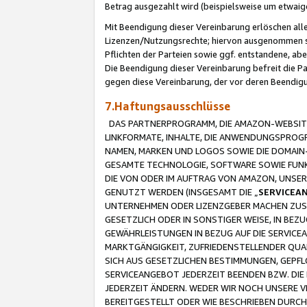
Betrag ausgezahlt wird (beispielsweise um etwai
Mit Beendigung dieser Vereinbarung erlöschen alle
Lizenzen/Nutzungsrechte; hiervon ausgenommen sind
Pflichten der Parteien sowie ggf. entstandene, ab
Die Beendigung dieser Vereinbarung befreit die P
gegen diese Vereinbarung, der vor deren Beendi
7.Haftungsausschlüsse
DAS PARTNERPROGRAMM, DIE AMAZON-WEBSITE,
LINKFORMATE, INHALTE, DIE ANWENDUNGSPRO
NAMEN, MARKEN UND LOGOS SOWIE DIE DOMAIN
GESAMTE TECHNOLOGIE, SOFTWARE SOWIE FUNKT
DIE VON ODER IM AUFTRAG VON AMAZON, UNS
GENUTZT WERDEN (INSGESAMT DIE „
SERVICEA
UNTERNEHMEN ODER LIZENZGEBER MACHEN ZUSI
GESETZLICH ODER IN SONSTIGER WEISE, IN BE
GEWÄHRLEISTUNGEN IN BEZUG AUF DIE SERVICE
MARKTGÄNGIGKEIT, ZUFRIEDENSTELLENDER QUA
SICH AUS GESETZLICHEN BESTIMMUNGEN, GEPFL
SERVICEANGEBOT JEDERZEIT BEENDEN BZW. DIE
JEDERZEIT ÄNDERN. WEDER WIR NOCH UNSERE 
BEREITGESTELLT ODER WIE BESCHRIEBEN DURC