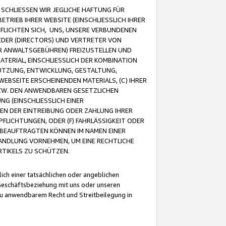
CHLIESSEN WIR JEGLICHE HAFTUNG FÜR
TRIEB IHRER WEBSITE (EINSCHLIESSLICH IHRER
FLICHTEN SICH, UNS, UNSERE VERBUNDENEN
EDER (DIRECTORS) UND VERTRETER VON
R ANWALTSGEBÜHREN) FREIZUSTELLEN UND
ATERIAL, EINSCHLIESSLICH DER KOMBINATION
NUTZUNG, ENTWICKLUNG, GESTALTUNG,
EBSEITE ERSCHEINENDEN MATERIALS, (C) IHRER
ZW. DEN ANWENDBAREN GESETZLICHEN
NG (EINSCHLIESSLICH EINER
BEN DER EINTREIBUNG ODER ZAHLUNG IHRER
LICHTUNGEN, ODER (F) FAHRLÄSSIGKEIT ODER
 BEAUFTRAGTEN KÖNNEN IM NAMEN EINER
HANDLUNG VORNEHMEN, UM EINE RECHTLICHE
TIKELS ZU SCHÜTZEN.
ich einer tatsächlichen oder angeblichen
Geschäftsbeziehung mit uns oder unseren
u anwendbarem Recht und Streitbeilegung in