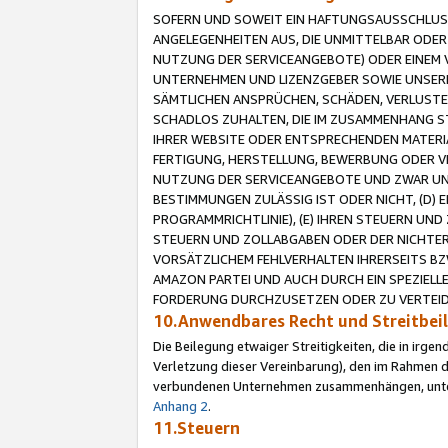
SOFERN UND SOWEIT EIN HAFTUNGSAUSSCHLUSS
ANGELEGENHEITEN AUS, DIE UNMITTELBAR ODER 
NUTZUNG DER SERVICEANGEBOTE) ODER EINEM V
UNTERNEHMEN UND LIZENZGEBER SOWIE UNSERE 
SÄMTLICHEN ANSPRÜCHEN, SCHÄDEN, VERLUSTE
SCHADLOS ZUHALTEN, DIE IM ZUSAMMENHANG STE
IHRER WEBSITE ODER ENTSPRECHENDEN MATERIA
FERTIGUNG, HERSTELLUNG, BEWERBUNG ODER VE
NUTZUNG DER SERVICEANGEBOTE UND ZWAR UN
BESTIMMUNGEN ZULÄSSIG IST ODER NICHT, (D) 
PROGRAMMRICHTLINIE), (E) IHREN STEUERN UN
STEUERN UND ZOLLABGABEN ODER DER NICHTER
VORSÄTZLICHEM FEHLVERHALTEN IHRERSEITS BZ
AMAZON PARTEI UND AUCH DURCH EIN SPEZIELL
FORDERUNG DURCHZUSETZEN ODER ZU VERTEIDI
10.Anwendbares Recht und Streitbe
Die Beilegung etwaiger Streitigkeiten, die in irg
Verletzung dieser Vereinbarung), den im Rahmen d
verbundenen Unternehmen zusammenhängen, unterl
Anhang 2
.
11.Steuern