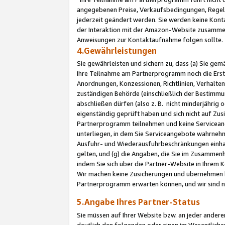
angegebenen Preise, Verkaufsbedingungen, Regeln
jederzeit geändert werden. Sie werden keine Konta
der Interaktion mit der Amazon-Website zusamme
Anweisungen zur Kontaktaufnahme folgen sollte.
4.Gewährleistungen
Sie gewährleisten und sichern zu, dass (a) Sie g
Ihre Teilnahme am Partnerprogramm noch die Erst
Anordnungen, Konzessionen, Richtlinien, Verhalten
zuständigen Behörde (einschließlich der Bestimmu
abschließen dürfen (also z. B. nicht minderjährig
eigenständig geprüft haben und sich nicht auf Zusi
Partnerprogramm teilnehmen und keine Servicean
unterliegen, in dem Sie Serviceangebote wahrneh
Ausfuhr- und Wiederausfuhrbeschränkungen einhal
gelten, und (g) die Angaben, die Sie im Zusammen
indem Sie sich über die Partner-Website in Ihrem
Wir machen keine Zusicherungen und übernehmen 
Partnerprogramm erwarten können, und wir sind n
5.Angabe Ihres Partner-Status
Sie müssen auf Ihrer Website bzw. an jeder ander
deutlich den folgenden oder einen im Wesentlichen