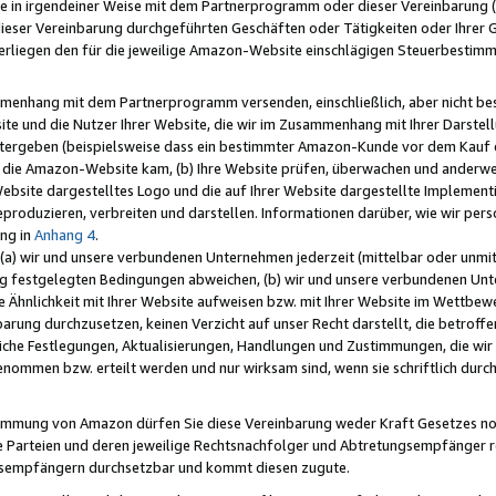
e in irgendeiner Weise mit dem Partnerprogramm oder dieser Vereinbarung (ei
ieser Vereinbarung durchgeführten Geschäften oder Tätigkeiten oder Ihrer 
liegen den für die jeweilige Amazon-Website einschlägigen Steuerbestim
mmenhang mit dem Partnerprogramm versenden, einschließlich, aber nicht be
site und die Nutzer Ihrer Website, die wir im Zusammenhang mit Ihrer Darst
itergeben (beispielsweise dass ein bestimmter Amazon-Kunde vor dem Kauf
uf die Amazon-Website kam, (b) Ihre Website prüfen, überwachen und anderwei
r Website dargestelltes Logo und die auf Ihrer Website dargestellte Impleme
reproduzieren, verbreiten und darstellen. Informationen darüber, wie wir per
ng in
Anhang 4
.
 (a) wir und unsere verbundenen Unternehmen jederzeit (mittelbar oder unmit
ng festgelegten Bedingungen abweichen, (b) wir und unsere verbundenen Unte
 Ähnlichkeit mit Ihrer Website aufweisen bzw. mit Ihrer Website im Wettbewer
barung durchzusetzen, keinen Verzicht auf unser Recht darstellt, die betrof
liche Festlegungen, Aktualisierungen, Handlungen und Zustimmungen, die wi
enommen bzw. erteilt werden und nur wirksam sind, wenn sie schriftlich dur
stimmung von Amazon dürfen Sie diese Vereinbarung weder Kraft Gesetzes no
die Parteien und deren jeweilige Rechtsnachfolger und Abtretungsempfänger 
ngsempfängern durchsetzbar und kommt diesen zugute.