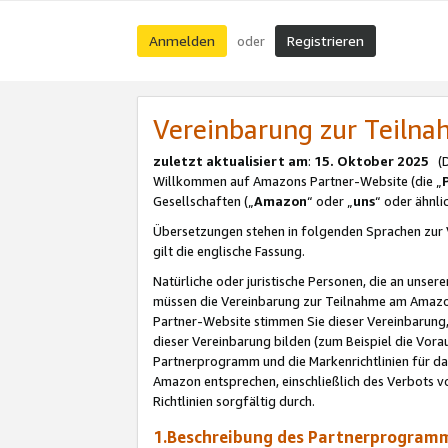
Anmelden
Registrieren
oder
Vereinbarung zur Teil
zuletzt aktualisiert am
:
15. Oktober 2025
(De
Willkommen auf Amazons Partner-Website (die „
Gesellschaften („
Amazon
“ oder „
uns
“ oder ähnl
Übersetzungen stehen in folgenden Sprachen zur 
gilt die englische Fassung.
Natürliche oder juristische Personen, die an uns
müssen die Vereinbarung zur Teilnahme am Amaz
Partner-Website stimmen Sie dieser Vereinbarung,
dieser Vereinbarung bilden (zum Beispiel die Vo
Partnerprogramm und die Markenrichtlinien für da
Amazon entsprechen, einschließlich des Verbots vo
Richtlinien sorgfältig durch.
1.Beschreibung des Partnerprogra