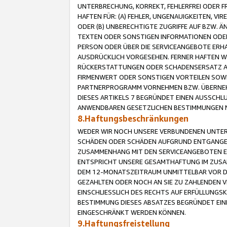
UNTERBRECHUNG, KORREKT, FEHLERFREI ODER 
HAFTEN FÜR: (A) FEHLER, UNGENAUIGKEITEN, 
ODER (B) UNBERECHTIGTE ZUGRIFFE AUF BZW. 
TEXTEN ODER SONSTIGEN INFORMATIONEN ODER 
PERSON ODER ÜBER DIE SERVICEANGEBOTE ERHA
AUSDRÜCKLICH VORGESEHEN. FERNER HAFTEN 
RÜCKERSTATTUNGEN ODER SCHADENSERSATZ AU
FIRMENWERT ODER SONSTIGEN VORTEILEN SOWIE
PARTNERPROGRAMM VORNEHMEN BZW. ÜBERNEHM
DIESES ARTIKELS 7 BEGRÜNDET EINEN AUSSCH
ANWENDBAREN GESETZLICHEN BESTIMMUNGEN 
8.Haftungsbeschränkungen
WEDER WIR NOCH UNSERE VERBUNDENEN UNTERN
SCHÄDEN ODER SCHÄDEN AUFGRUND ENTGANGENE
ZUSAMMENHANG MIT DEN SERVICEANGEBOTEN EN
ENTSPRICHT UNSERE GESAMTHAFTUNG IM ZUSAM
DEM 12-MONATSZEITRAUM UNMITTELBAR VOR DE
GEZAHLTEN ODER NOCH AN SIE ZU ZAHLENDEN V
EINSCHLIESSLICH DES RECHTS AUF ERFÜLLUNGS
BESTIMMUNG DIESES ABSATZES BEGRÜNDET EI
EINGESCHRÄNKT WERDEN KÖNNEN.
9.Haftungsfreistellung