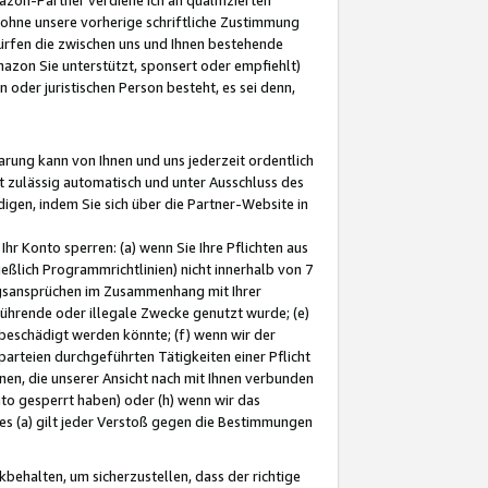
ohne unsere vorherige schriftliche Zustimmung
ürfen die zwischen uns und Ihnen bestehende
mazon Sie unterstützt, sponsert oder empfiehlt)
oder juristischen Person besteht, es sei denn,
arung kann von Ihnen und uns jederzeit ordentlich
t zulässig automatisch und unter Ausschluss des
gen, indem Sie sich über die Partner-Website in
hr Konto sperren: (a) wenn Sie Ihre Pflichten aus
eßlich Programmrichtlinien) nicht innerhalb von 7
ngsansprüchen im Zusammenhang mit Ihrer
ührende oder illegale Zwecke genutzt wurde; (e)
eschädigt werden könnte; (f) wenn wir der
rteien durchgeführten Tätigkeiten einer Pflicht
nen, die unserer Ansicht nach mit Ihnen verbunden
nto gesperrt haben) oder (h) wenn wir das
 (a) gilt jeder Verstoß gegen die Bestimmungen
ehalten, um sicherzustellen, dass der richtige