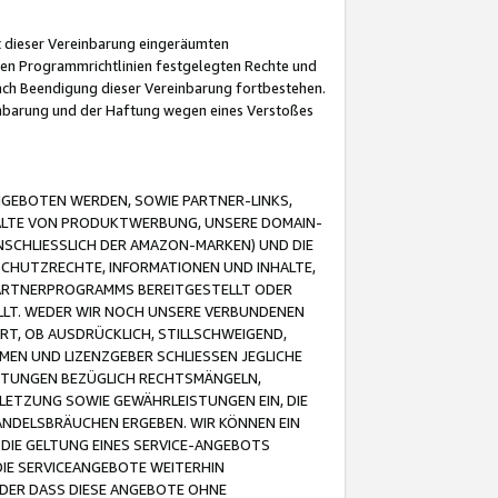
it dieser Vereinbarung eingeräumten
 den Programmrichtlinien festgelegten Rechte und
 nach Beendigung dieser Vereinbarung fortbestehen.
einbarung und der Haftung wegen eines Verstoßes
GEBOTEN WERDEN, SOWIE PARTNER-LINKS,
ALTE VON PRODUKTWERBUNG, UNSERE DOMAIN-
SCHLIESSLICH DER AMAZON-MARKEN) UND DIE
SCHUTZRECHTE, INFORMATIONEN UND INHALTE,
PARTNERPROGRAMMS BEREITGESTELLT ODER
ELLT. WEDER WIR NOCH UNSERE VERBUNDENEN
T, OB AUSDRÜCKLICH, STILLSCHWEIGEND,
MEN UND LIZENZGEBER SCHLIESSEN JEGLICHE
ISTUNGEN BEZÜGLICH RECHTSMÄNGELN,
LETZUNG SOWIE GEWÄHRLEISTUNGEN EIN, DIE
ANDELSBRÄUCHEN ERGEBEN. WIR KÖNNEN EIN
 DIE GELTUNG EINES SERVICE-ANGEBOTS
IE SERVICEANGEBOTE WEITERHIN
ODER DASS DIESE ANGEBOTE OHNE