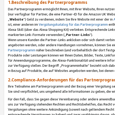
1.Beschreibung des Partnerprogramms
Das Partnerprogramm ermöglicht Ihnen, mit Ihrer Website, Ihren nutzer
(nur verfügbar für Partner, die eine Partner-ID für die Amazon UK We
„
Website
“) Geld zu verdienen, indem Sie Ihre Website mit einer der in
ist, einer anderen im
Vergütungskatalog für das Partnerprogramm
enth
Alexa Skill (über das Alexa Shopping Kit) verlinken. Entsprechende Lin
markierten Link-Formate verwenden („
Partner-Links
“).
Wenn unsere Kunden die Partner-Links anklicken oder sich damit verbi
angeboten werden, oder andere Handlungen vornehmen, können Sie eine
Partnerprogramm
näher beschrieben (und vorbehaltlich der dort festg
Produkte oder Leistungen können wir Ihnen Daten, Bilder, Texte, Linkfo
für Anwendungsprogramme, die Alexa-Funktionalität und weitere Inf
zur Verfügung stellen. Der Begriff „Programminhalte“ bezieht sich dabe
in Bezug auf Produkte, die auf Websites angeboten werden, bei denen 
2.Compliance-Anforderungen für das Partnerprog
Ihre Teilnahme am Partnerprogramm und der Bezug einer Vergütung setz
Sie sind verpflichtet, uns umgehend alle Informationen zu geben, die w
Für den Fall, dass Sie gegen diese Vereinbarung oder andere anwendba
uns zur Verfügung stehenden Rechten und Rechtsbehelfen, das Recht vo
Vergütungen ohne weitere Ankündigung (soweit nach geltendem Recht z
entsprechende Vergütungen zu haben) und zwar unabhängig davon, ob 