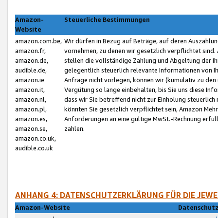
Amazon-
Steuerliche Bestimmungen
Website
amazon.com.be,
Wir dürfen in Bezug auf Beträge, auf deren Auszahlun
amazon.fr,
vornehmen, zu denen wir gesetzlich verpflichtet sind
amazon.de,
stellen die vollständige Zahlung und Abgeltung der 
audible.de,
gelegentlich steuerlich relevante Informationen von I
amazon.ie
Anfrage nicht vorlegen, können wir (kumulativ zu de
amazon.it,
Vergütung so lange einbehalten, bis Sie uns diese Inf
amazon.nl,
dass wir Sie betreffend nicht zur Einholung steuerlich 
amazon.pl,
könnten Sie gesetzlich verpflichtet sein, Amazon Meh
amazon.es,
Anforderungen an eine gültige MwSt.-Rechnung erfüllt
amazon.se,
zahlen.
amazon.co.uk,
audible.co.uk
ANHANG 4: DATENSCHUTZERKLÄRUNG FÜR DIE JEWE
Amazon-Website
Datenschutz