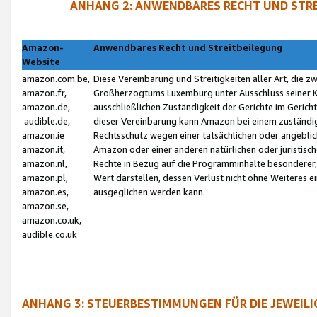
ANHANG 2: ANWENDBARES RECHT UND STRE
Amazon-
Anwendbares Recht und Streitbeilegung
Website
amazon.com.be,
Diese Vereinbarung und Streitigkeiten aller Art, die 
amazon.fr,
Großherzogtums Luxemburg unter Ausschluss seiner Kol
amazon.de,
ausschließlichen Zuständigkeit der Gerichte im Geri
audible.de,
dieser Vereinbarung kann Amazon bei einem zuständig
amazon.ie
Rechtsschutz wegen einer tatsächlichen oder angebli
amazon.it,
Amazon oder einer anderen natürlichen oder juristisc
amazon.nl,
Rechte in Bezug auf die Programminhalte besonderer,
amazon.pl,
Wert darstellen, dessen Verlust nicht ohne Weiteres e
amazon.es,
ausgeglichen werden kann.
amazon.se,
amazon.co.uk,
audible.co.uk
ANHANG 3: STEUERBESTIMMUNGEN FÜR DIE JEWEIL