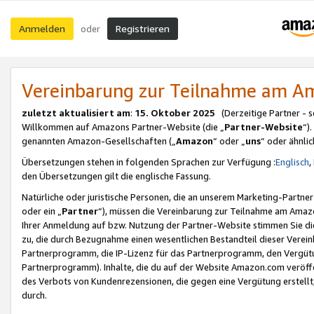
Anmelden
Registrieren
oder
Vereinbarung zur Teilnahme am 
zuletzt aktualisiert am
:
15. Oktober 2025
(Derzeitige Partner - 
Willkommen auf Amazons Partner-Website (die „
Partner-Website
“)
genannten Amazon-Gesellschaften („
Amazon
“ oder „
uns
“ oder ähnli
Übersetzungen stehen in folgenden Sprachen zur Verfügung :
Englisch
,
den Übersetzungen gilt die englische Fassung.
Natürliche oder juristische Personen, die an unserem Marketing-Partn
oder ein „
Partner
“), müssen die Vereinbarung zur Teilnahme am Ama
Ihrer Anmeldung auf bzw. Nutzung der Partner-Website stimmen Sie die
zu, die durch Bezugnahme einen wesentlichen Bestandteil dieser Verei
Partnerprogramm, die IP-Lizenz für das Partnerprogramm, den Vergütu
Partnerprogramm). Inhalte, die du auf der Website Amazon.com veröffe
des Verbots von Kundenrezensionen, die gegen eine Vergütung erstellt, 
durch.