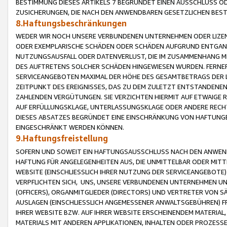
BESTIMMUNG DIESES ARTIKELS 7 BEGRÜNDET EINEN AUSSCHLUSS 
ZUSICHERUNGEN, DIE NACH DEN ANWENDBAREN GESETZLICHEN BE
8.Haftungsbeschränkungen
WEDER WIR NOCH UNSERE VERBUNDENEN UNTERNEHMEN ODER LIZEN
ODER EXEMPLARISCHE SCHÄDEN ODER SCHÄDEN AUFGRUND ENTGANG
NUTZUNGSAUSFALL ODER DATENVERLUST, DIE IM ZUSAMMENHANG MI
DES AUFTRETENS SOLCHER SCHÄDEN HINGEWIESEN WURDEN. FERN
SERVICEANGEBOTEN MAXIMAL DER HÖHE DES GESAMTBETRAGS DER 
ZEITPUNKT DES EREIGNISSES, DAS ZU DEM ZULETZT ENTSTANDENE
ZAHLENDEN VERGÜTUNGEN. SIE VERZICHTEN HIERMIT AUF ETWAIGE 
AUF ERFÜLLUNGSKLAGE, UNTERLASSUNGSKLAGE ODER ANDERE RECHT
DIESES ABSATZES BEGRÜNDET EINE EINSCHRÄNKUNG VON HAFTUNG
EINGESCHRÄNKT WERDEN KÖNNEN.
9.Haftungsfreistellung
SOFERN UND SOWEIT EIN HAFTUNGSAUSSCHLUSS NACH DEN ANWENDB
HAFTUNG FÜR ANGELEGENHEITEN AUS, DIE UNMITTELBAR ODER MITT
WEBSITE (EINSCHLIESSLICH IHRER NUTZUNG DER SERVICEANGEBOTE)
VERPFLICHTEN SICH, UNS, UNSERE VERBUNDENEN UNTERNEHMEN UN
(OFFICERS), ORGANMITGLIEDER (DIRECTORS) UND VERTRETER VON 
AUSLAGEN (EINSCHLIESSLICH ANGEMESSENER ANWALTSGEBÜHREN) FR
IHRER WEBSITE BZW. AUF IHRER WEBSITE ERSCHEINENDEM MATERIAL
MATERIALS MIT ANDEREN APPLIKATIONEN, INHALTEN ODER PROZESSE