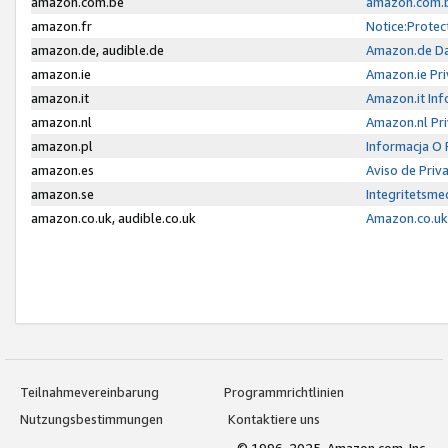
amazon.com.be
amazon.com.b
amazon.fr
Notice:Protec
amazon.de, audible.de
Amazon.de Da
amazon.ie
Amazon.ie Pri
amazon.it
Amazon.it Inf
amazon.nl
Amazon.nl Pri
amazon.pl
Informacja O
amazon.es
Aviso de Priv
amazon.se
Integritetsm
amazon.co.uk, audible.co.uk
Amazon.co.uk 
Teilnahmevereinbarung
Programmrichtlinien
Nutzungsbestimmungen
Kontaktiere uns