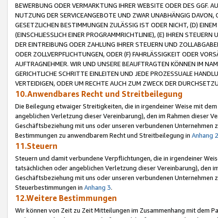
BEWERBUNG ODER VERMARKTUNG IHRER WEBSITE ODER DES GGF. AUF 
NUTZUNG DER SERVICEANGEBOTE UND ZWAR UNABHÄNGIG DAVON, O
GESETZLICHEN BESTIMMUNGEN ZULÄSSIG IST ODER NICHT, (D) EINE
(EINSCHLIESSLICH EINER PROGRAMMRICHTLINIE), (E) IHREN STEUER
DER EINTREIBUNG ODER ZAHLUNG IHRER STEUERN UND ZOLLABGAB
ODER ZOLLVERPFLICHTUNGEN, ODER (F) FAHRLÄSSIGKEIT ODER VORS
AUFTRAGNEHMER. WIR UND UNSERE BEAUFTRAGTEN KÖNNEN IM NAME
GERICHTLICHE SCHRITTE EINLEITEN UND JEDE PROZESSUALE HAND
VERTEIDIGEN, ODER UM RECHTE AUCH ZUM ZWECK DER DURCHSETZU
10.Anwendbares Recht und Streitbeilegung
Die Beilegung etwaiger Streitigkeiten, die in irgendeiner Weise mit de
angeblichen Verletzung dieser Vereinbarung), den im Rahmen dieser Ve
Geschäftsbeziehung mit uns oder unseren verbundenen Unternehmen zu
Bestimmungen zu anwendbarem Recht und Streitbeilegung in
Anhang 
11.Steuern
Steuern und damit verbundene Verpflichtungen, die in irgendeiner Wei
tatsächlichen oder angeblichen Verletzung dieser Vereinbarung), den 
Geschäftsbeziehung mit uns oder unseren verbundenen Unternehmen z
Steuerbestimmungen in
Anhang 3
.
12.Weitere Bestimmungen
Wir können von Zeit zu Zeit Mitteilungen im Zusammenhang mit dem Par