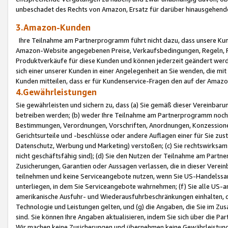
unbeschadet des Rechts von Amazon, Ersatz für darüber hinausgehen
3.Amazon-Kunden
Ihre Teilnahme am Partnerprogramm führt nicht dazu, dass unsere Kun
Amazon-Website angegebenen Preise, Verkaufsbedingungen, Regeln, Ri
Produktverkäufe für diese Kunden und können jederzeit geändert werde
sich einer unserer Kunden in einer Angelegenheit an Sie wenden, die 
Kunden mitteilen, dass er für Kundenservice-Fragen den auf der Ama
4.Gewährleistungen
Sie gewährleisten und sichern zu, dass (a) Sie gemäß dieser Vereinba
betreiben werden; (b) weder Ihre Teilnahme am Partnerprogramm noch d
Bestimmungen, Verordnungen, Vorschriften, Anordnungen, Konzessionen,
Gerichtsurteile und -beschlüsse oder andere Auflagen einer für Sie zu
Datenschutz, Werbung und Marketing) verstoßen; (c) Sie rechtswirksam 
nicht geschäftsfähig sind); (d) Sie den Nutzen der Teilnahme am Partne
Zusicherungen, Garantien oder Aussagen verlassen, die in dieser Verein
teilnehmen und keine Serviceangebote nutzen, wenn Sie US-Handelssa
unterliegen, in dem Sie Serviceangebote wahrnehmen; (f) Sie alle US
amerikanische Ausfuhr- und Wiederausfuhrbeschränkungen einhalten, 
Technologie und Leistungen gelten, und (g) die Angaben, die Sie im 
sind. Sie können Ihre Angaben aktualisieren, indem Sie sich über die 
Wir machen keine Zusicherungen und übernehmen keine Gewährleistun