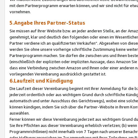
mit dem Partnerprogramm erwarten können, und wir sind nicht für etwa
vornehmen.
5.Angabe Ihres Partner-Status
Sie müssen auf Ihrer Website bzw. an jeder anderen Stelle, an der Am
genehmigt, klar und deutlich den folgenden oder einen im Wesentlichen
Partner verdiene ich an qualifizierten Verkäufen“. Abgesehen von die
werden Sie ohne unsere vorherige schriftliche Zustimmung keine weite
Partnerprogramm machen. Sie dürfen die zwischen uns und Ihnen best
(einschließlich der expliziten oder impliziten Aussage, dass Amazon Si
dass eine Verbindung zwischen Amazon und Ihnen oder einer anderen natü
vorliegenden Vereinbarung ausdrücklich gestattet ist.
6.Laufzeit und Kündigung
Die Laufzeit dieser Vereinbarung beginnt mit Ihrer Anmeldung für die 
jederzeit ordentlich oder aus wichtigem Grund durch schriftliche Kündi
automatisch und unter Ausschluss des Gerichtswegs), wobei eine solch
können kündigen, indem Sie sich über die Partner-Website in Ihrem Ko
auswählen.
Ferner können wir diese Vereinbarung jederzeit aus wichtigem Grund dur
Sie Ihre Pflichten aus dieser Vereinbarung erheblich verletzen; (b) wen
Programmrichtlinien) nicht innerhalb von 7 Tagen nach unserer Benachr
oder Haftungsansprüchen im Zusammenhang mit Ihrer Teilnahme am Pa