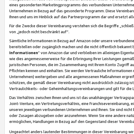
eines gesonderten Marketingprogramms des verbundenen Unternehmens
Unternehmen in Bezug auf das gesonderte Programm. Diese Vereinbarung
Ihnen und uns im Hinblick auf das Partnerprogramm dar und ersetzt al
Für die Zwecke dieser Vereinbarung verstehen sich die Begriffe „schließ
von „jedoch nicht beschränkt auf“.
Sämtliche Informationen in Bezug auf Amazon oder unsere verbunde
bereitstellen oder zugänglich machen und die nicht öffentlich bekannt bz
Informationen
“ von Amazon dar und verbleiben im alleinigen Eigent
wie dies angemessenerweise für die Erbringung Ihrer Leistungen gemäß d
juristischen Personen, die im Zusammenhang mit Ihrem Konto Zugriff au
Pflichten kennen und einhalten. Sie werden Vertrauliche Informationen 
Unternehmen) weitergeben und alle angemessenen Maßnahmen ergreifen
schützen, die gemäß dieser Vereinbarung nicht ausdrücklich zulässig is
Vertraulichkeits- oder Geheimhaltungsvereinbarungen und gilt für die
Das Verhältnis zwischen Ihnen und uns ist das unabhängiger Vertragspa
Joint-Venture, ein Vertretungsverhältnis, eine Franchisevereinbarung, 
unseren jeweiligen verbundenen Unternehmen und Ihnen. Sie sind ni
oder Zusagen abzugeben oder anzunehmen. Wenn Sie eine andere natürli
ermöglichen, Handlungen in Bezug auf den Gegenstand dieser Vereinbar
Ungeachtet anders lautender Bestimmungen in dieser Vereinbarung wird