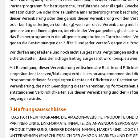
Partnerprogramm für betrügerische, irreführende oder illegale Zwecke
Amazon durch Sie oder Ihre Teilnahme am Partnerprogramm beschädig
dieser Vereinbarung oder den gemäß dieser Vereinbarung von den Vertr
oder künftig unterliegen könnte; (g) wenn wir diese Vereinbarung mit I
gemeinsam mit Ihnen agieren, bereits in der Vergangenheit, gleich aus
das Partnerprogramm in der allgemein angebotenen Form beenden. Vors
gegen die Bestimmungen der Ziffer 5 und jeder Verstoß gegen die Prog
Wir dürfen angefallene und noch nicht ausgezahlte Vergütungen nach 
sicherzustellen, dass der richtige Betrag ausgezahlt wird (beispielsw
Mit Beendigung dieser Vereinbarung erlöschen alle Rechte und Pflichte
eingeräumten Lizenzen/Nutzungsrechte; hiervon ausgenommen sind die in 
Programmrichtlinien festgelegten Rechte und Pflichten der Parteien sow
Vereinbarung, die nach Beendigung dieser Vereinbarung fortbestehen. D
entstandenen Verbindlichkeiten aus dieser Vereinbarung und der Haft
begangen wurde.
7.Haftungsausschlüsse
DAS PARTNERPROGRAMM, DIE AMAZON-WEBSITE, PRODUKTE UND DI
PARTNER-LINKS, LINKFORMATE, INHALTE, DIE ANWENDUNGSPROGR
PRODUKTWERBUNG, UNSERE DOMAIN-NAMEN, MARKEN UND LOGOS S
UNTERNEHMEN (EINSCHLIESSLICH DER AMAZON-MARKEN) UND DIE GE