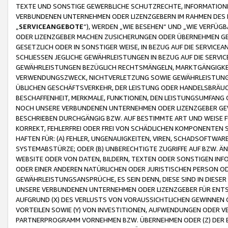
TEXTE UND SONSTIGE GEWERBLICHE SCHUTZRECHTE, INFORMATIONE
VERBUNDENEN UNTERNEHMEN ODER LIZENZGEBERN IM RAHMEN DES
„
SERVICEANGEBOTE
“), WERDEN „WIE BESEHEN“ UND „WIE VERFÜ
ODER LIZENZGEBER MACHEN ZUSICHERUNGEN ODER ÜBERNEHMEN GEW
GESETZLICH ODER IN SONSTIGER WEISE, IN BEZUG AUF DIE SERVI
SCHLIESSEN JEGLICHE GEWÄHRLEISTUNGEN IN BEZUG AUF DIE SERVI
GEWÄHRLEISTUNGEN BEZÜGLICH RECHTSMÄNGELN, MARKTGÄNGIGKEIT
VERWENDUNGSZWECK, NICHTVERLETZUNG SOWIE GEWÄHRLEISTUNGEN 
ÜBLICHEN GESCHÄFTSVERKEHR, DER LEISTUNG ODER HANDELSBRÄUCH
BESCHAFFENHEIT, MERKMALE, FUNKTIONEN, DEN LEISTUNGSUMFANG 
NOCH UNSERE VERBUNDENEN UNTERNEHMEN ODER LIZENZGEBER GEWÄ
BESCHRIEBEN DURCHGÄNGIG BZW. AUF BESTIMMTE ART UND WEISE
KORREKT, FEHLERFREI ODER FREI VON SCHÄDLICHEN KOMPONENTEN
HAFTEN FÜR: (A) FEHLER, UNGENAUIGKEITEN, VIREN, SCHADSOFTW
SYSTEMABSTÜRZE; ODER (B) UNBERECHTIGTE ZUGRIFFE AUF BZW. 
WEBSITE ODER VON DATEN, BILDERN, TEXTEN ODER SONSTIGEN INF
ODER EINER ANDEREN NATÜRLICHEN ODER JURISTISCHEN PERSON OD
GEWÄHRLEISTUNGSANSPRÜCHE, ES SEIN DENN, DIESE SIND IN DIES
UNSERE VERBUNDENEN UNTERNEHMEN ODER LIZENZGEBER FÜR EN
AUFGRUND (X) DES VERLUSTS VON VORAUSSICHTLICHEN GEWINNEN
VORTEILEN SOWIE (Y) VON INVESTITIONEN, AUFWENDUNGEN ODER VE
PARTNERPROGRAMM VORNEHMEN BZW. ÜBERNEHMEN ODER (Z) DER 