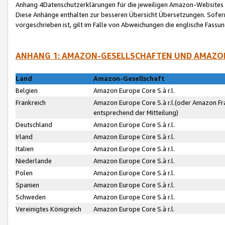
Anhang 4Datenschutzerklärungen für die jeweiligen Amazon-Websites
Diese Anhänge enthalten zur besseren Übersicht Übersetzungen. Sofe
vorgeschrieben ist, gilt im Falle von Abweichungen die englische Fass
ANHANG 1: AMAZON-GESELLSCHAFTEN UND AMAZO
Land
Amazon-Gesellschaft
Belgien
Amazon Europe Core S.à r.l.
Frankreich
Amazon Europe Core S.à r.l.(oder Amazon Fr
entsprechend der Mitteilung)
Deutschland
Amazon Europe Core S.à r.l.
Irland
Amazon Europe Core S.à r.l.
Italien
Amazon Europe Core S.à r.l.
Niederlande
Amazon Europe Core S.à r.l.
Polen
Amazon Europe Core S.à r.l.
Spanien
Amazon Europe Core S.à r.l.
Schweden
Amazon Europe Core S.à r.l.
Vereinigtes Königreich
Amazon Europe Core S.à r.l.