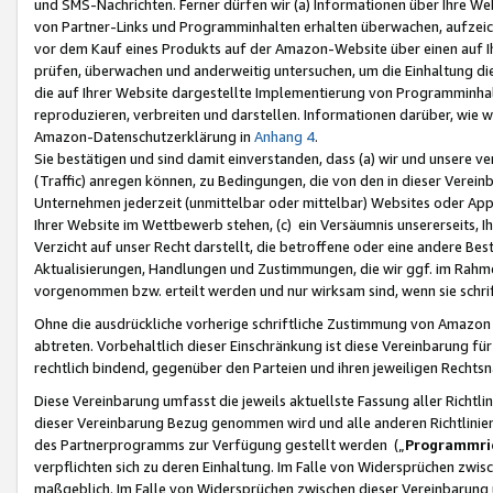
und SMS-Nachrichten. Ferner dürfen wir (a) Informationen über Ihre We
von Partner-Links und Programminhalten erhalten überwachen, aufzei
vor dem Kauf eines Produkts auf der Amazon-Website über einen auf Ih
prüfen, überwachen und anderweitig untersuchen, um die Einhaltung dies
die auf Ihrer Website dargestellte Implementierung von Programminhalt
reproduzieren, verbreiten und darstellen. Informationen darüber, wie w
Amazon-Datenschutzerklärung in
Anhang 4
.
Sie bestätigen und sind damit einverstanden, dass (a) wir und unsere 
(Traffic) anregen können, zu Bedingungen, die von den in dieser Vere
Unternehmen jederzeit (unmittelbar oder mittelbar) Websites oder Appl
Ihrer Website im Wettbewerb stehen, (c) ein Versäumnis unsererseits, I
Verzicht auf unser Recht darstellt, die betroffene oder eine andere B
Aktualisierungen, Handlungen und Zustimmungen, die wir ggf. im Rahme
vorgenommen bzw. erteilt werden und nur wirksam sind, wenn sie schri
Ohne die ausdrückliche vorherige schriftliche Zustimmung von Amazon
abtreten. Vorbehaltlich dieser Einschränkung ist diese Vereinbarung f
rechtlich bindend, gegenüber den Parteien und ihren jeweiligen Rech
Diese Vereinbarung umfasst die jeweils aktuellste Fassung aller Richtli
dieser Vereinbarung Bezug genommen wird und alle anderen Richtlinie
des Partnerprogramms zur Verfügung gestellt werden („
Programmric
verpflichten sich zu deren Einhaltung. Im Falle von Widersprüchen zwi
maßgeblich. Im Falle von Widersprüchen zwischen dieser Vereinbarun