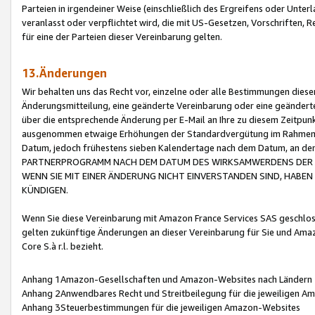
Parteien in irgendeiner Weise (einschließlich des Ergreifens oder Unt
veranlasst oder verpflichtet wird, die mit US-Gesetzen, Vorschriften,
für eine der Parteien dieser Vereinbarung gelten.
13.Änderungen
Wir behalten uns das Recht vor, einzelne oder alle Bestimmungen diese
Änderungsmitteilung, eine geänderte Vereinbarung oder eine geänderte 
über die entsprechende Änderung per E-Mail an Ihre zu diesem Zeitpun
ausgenommen etwaige Erhöhungen der Standardvergütung im Rahmen
Datum, jedoch frühestens sieben Kalendertage nach dem Datum, an de
PARTNERPROGRAMM NACH DEM DATUM DES WIRKSAMWERDENS DER Ä
WENN SIE MIT EINER ÄNDERUNG NICHT EINVERSTANDEN SIND, HABEN S
KÜNDIGEN.
Wenn Sie diese Vereinbarung mit Amazon France Services SAS geschlo
gelten zukünftige Änderungen an dieser Vereinbarung für Sie und Ama
Core S.à r.l. bezieht.
Anhang 1Amazon-Gesellschaften und Amazon-Websites nach Ländern
Anhang 2Anwendbares Recht und Streitbeilegung für die jeweiligen 
Anhang 3Steuerbestimmungen für die jeweiligen Amazon-Websites