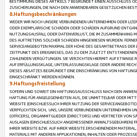
BESTIMMUNG DIESES ARTIKELS 7 BEGRÜNDET EINEN AUSSCHLUSS 
ZUSICHERUNGEN, DIE NACH DEN ANWENDBAREN GESETZLICHEN BE
8.Haftungsbeschränkungen
WEDER WIR NOCH UNSERE VERBUNDENEN UNTERNEHMEN ODER LIZEN
ODER EXEMPLARISCHE SCHÄDEN ODER SCHÄDEN AUFGRUND ENTGANG
NUTZUNGSAUSFALL ODER DATENVERLUST, DIE IM ZUSAMMENHANG MI
DES AUFTRETENS SOLCHER SCHÄDEN HINGEWIESEN WURDEN. FERN
SERVICEANGEBOTEN MAXIMAL DER HÖHE DES GESAMTBETRAGS DER 
ZEITPUNKT DES EREIGNISSES, DAS ZU DEM ZULETZT ENTSTANDENE
ZAHLENDEN VERGÜTUNGEN. SIE VERZICHTEN HIERMIT AUF ETWAIGE 
AUF ERFÜLLUNGSKLAGE, UNTERLASSUNGSKLAGE ODER ANDERE RECHT
DIESES ABSATZES BEGRÜNDET EINE EINSCHRÄNKUNG VON HAFTUNG
EINGESCHRÄNKT WERDEN KÖNNEN.
9.Haftungsfreistellung
SOFERN UND SOWEIT EIN HAFTUNGSAUSSCHLUSS NACH DEN ANWENDB
HAFTUNG FÜR ANGELEGENHEITEN AUS, DIE UNMITTELBAR ODER MITT
WEBSITE (EINSCHLIESSLICH IHRER NUTZUNG DER SERVICEANGEBOTE)
VERPFLICHTEN SICH, UNS, UNSERE VERBUNDENEN UNTERNEHMEN UN
(OFFICERS), ORGANMITGLIEDER (DIRECTORS) UND VERTRETER VON 
AUSLAGEN (EINSCHLIESSLICH ANGEMESSENER ANWALTSGEBÜHREN) FR
IHRER WEBSITE BZW. AUF IHRER WEBSITE ERSCHEINENDEM MATERIAL
MATERIALS MIT ANDEREN APPLIKATIONEN, INHALTEN ODER PROZESSE