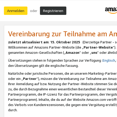
Anmelden
Registrieren
oder
Vereinbarung zur Teilnahme am 
zuletzt aktualisiert am
:
15. Oktober 2025
(Derzeitige Partner - 
Willkommen auf Amazons Partner-Website (die „
Partner-Website
“)
genannten Amazon-Gesellschaften („
Amazon
“ oder „
uns
“ oder ähnli
Übersetzungen stehen in folgenden Sprachen zur Verfügung :
Englisch
,
den Übersetzungen gilt die englische Fassung.
Natürliche oder juristische Personen, die an unserem Marketing-Partn
oder ein „
Partner
“), müssen die Vereinbarung zur Teilnahme am Ama
Ihrer Anmeldung auf bzw. Nutzung der Partner-Website stimmen Sie die
zu, die durch Bezugnahme einen wesentlichen Bestandteil dieser Verei
Partnerprogramm, die IP-Lizenz für das Partnerprogramm, den Vergütu
Partnerprogramm). Inhalte, die du auf der Website Amazon.com veröffe
des Verbots von Kundenrezensionen, die gegen eine Vergütung erstellt, 
durch.