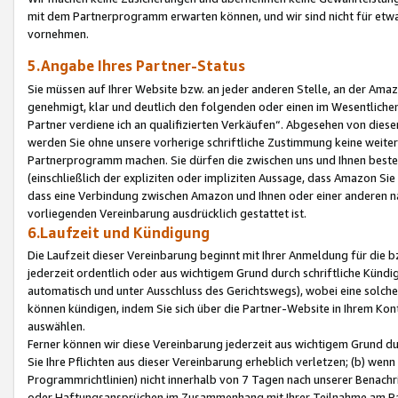
mit dem Partnerprogramm erwarten können, und wir sind nicht für etwa
vornehmen.
5.Angabe Ihres Partner-Status
Sie müssen auf Ihrer Website bzw. an jeder anderen Stelle, an der Am
genehmigt, klar und deutlich den folgenden oder einen im Wesentlichen
Partner verdiene ich an qualifizierten Verkäufen“. Abgesehen von die
werden Sie ohne unsere vorherige schriftliche Zustimmung keine weite
Partnerprogramm machen. Sie dürfen die zwischen uns und Ihnen best
(einschließlich der expliziten oder impliziten Aussage, dass Amazon Si
dass eine Verbindung zwischen Amazon und Ihnen oder einer anderen natü
vorliegenden Vereinbarung ausdrücklich gestattet ist.
6.Laufzeit und Kündigung
Die Laufzeit dieser Vereinbarung beginnt mit Ihrer Anmeldung für die 
jederzeit ordentlich oder aus wichtigem Grund durch schriftliche Kündi
automatisch und unter Ausschluss des Gerichtswegs), wobei eine solch
können kündigen, indem Sie sich über die Partner-Website in Ihrem Ko
auswählen.
Ferner können wir diese Vereinbarung jederzeit aus wichtigem Grund dur
Sie Ihre Pflichten aus dieser Vereinbarung erheblich verletzen; (b) wen
Programmrichtlinien) nicht innerhalb von 7 Tagen nach unserer Benachr
oder Haftungsansprüchen im Zusammenhang mit Ihrer Teilnahme am Pa