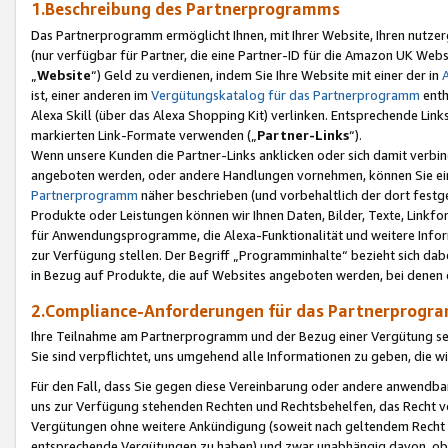
1.Beschreibung des Partnerprogramms
Das Partnerprogramm ermöglicht Ihnen, mit Ihrer Website, Ihren nutzer
(nur verfügbar für Partner, die eine Partner-ID für die Amazon UK We
„
Website
“) Geld zu verdienen, indem Sie Ihre Website mit einer der in
ist, einer anderen im
Vergütungskatalog für das Partnerprogramm
enth
Alexa Skill (über das Alexa Shopping Kit) verlinken. Entsprechende Lin
markierten Link-Formate verwenden („
Partner-Links
“).
Wenn unsere Kunden die Partner-Links anklicken oder sich damit verbi
angeboten werden, oder andere Handlungen vornehmen, können Sie eine
Partnerprogramm
näher beschrieben (und vorbehaltlich der dort festg
Produkte oder Leistungen können wir Ihnen Daten, Bilder, Texte, Linkfo
für Anwendungsprogramme, die Alexa-Funktionalität und weitere Inf
zur Verfügung stellen. Der Begriff „Programminhalte“ bezieht sich dabe
in Bezug auf Produkte, die auf Websites angeboten werden, bei denen 
2.Compliance-Anforderungen für das Partnerprog
Ihre Teilnahme am Partnerprogramm und der Bezug einer Vergütung setz
Sie sind verpflichtet, uns umgehend alle Informationen zu geben, die w
Für den Fall, dass Sie gegen diese Vereinbarung oder andere anwendba
uns zur Verfügung stehenden Rechten und Rechtsbehelfen, das Recht vo
Vergütungen ohne weitere Ankündigung (soweit nach geltendem Recht z
entsprechende Vergütungen zu haben) und zwar unabhängig davon, ob 