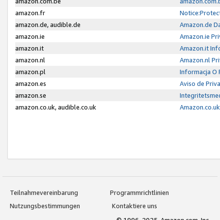
amazon.com.be
amazon.com.b
amazon.fr
Notice:Protec
amazon.de, audible.de
Amazon.de Da
amazon.ie
Amazon.ie Pri
amazon.it
Amazon.it Inf
amazon.nl
Amazon.nl Pri
amazon.pl
Informacja O
amazon.es
Aviso de Priv
amazon.se
Integritetsm
amazon.co.uk, audible.co.uk
Amazon.co.uk 
Teilnahmevereinbarung
Programmrichtlinien
Nutzungsbestimmungen
Kontaktiere uns