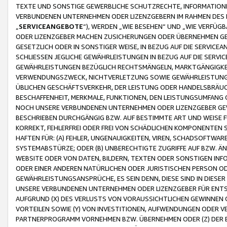
TEXTE UND SONSTIGE GEWERBLICHE SCHUTZRECHTE, INFORMATIONE
VERBUNDENEN UNTERNEHMEN ODER LIZENZGEBERN IM RAHMEN DES
„
SERVICEANGEBOTE
“), WERDEN „WIE BESEHEN“ UND „WIE VERFÜ
ODER LIZENZGEBER MACHEN ZUSICHERUNGEN ODER ÜBERNEHMEN GEW
GESETZLICH ODER IN SONSTIGER WEISE, IN BEZUG AUF DIE SERVI
SCHLIESSEN JEGLICHE GEWÄHRLEISTUNGEN IN BEZUG AUF DIE SERVI
GEWÄHRLEISTUNGEN BEZÜGLICH RECHTSMÄNGELN, MARKTGÄNGIGKEIT
VERWENDUNGSZWECK, NICHTVERLETZUNG SOWIE GEWÄHRLEISTUNGEN 
ÜBLICHEN GESCHÄFTSVERKEHR, DER LEISTUNG ODER HANDELSBRÄUCH
BESCHAFFENHEIT, MERKMALE, FUNKTIONEN, DEN LEISTUNGSUMFANG 
NOCH UNSERE VERBUNDENEN UNTERNEHMEN ODER LIZENZGEBER GEWÄ
BESCHRIEBEN DURCHGÄNGIG BZW. AUF BESTIMMTE ART UND WEISE
KORREKT, FEHLERFREI ODER FREI VON SCHÄDLICHEN KOMPONENTEN
HAFTEN FÜR: (A) FEHLER, UNGENAUIGKEITEN, VIREN, SCHADSOFTW
SYSTEMABSTÜRZE; ODER (B) UNBERECHTIGTE ZUGRIFFE AUF BZW. 
WEBSITE ODER VON DATEN, BILDERN, TEXTEN ODER SONSTIGEN INF
ODER EINER ANDEREN NATÜRLICHEN ODER JURISTISCHEN PERSON OD
GEWÄHRLEISTUNGSANSPRÜCHE, ES SEIN DENN, DIESE SIND IN DIES
UNSERE VERBUNDENEN UNTERNEHMEN ODER LIZENZGEBER FÜR EN
AUFGRUND (X) DES VERLUSTS VON VORAUSSICHTLICHEN GEWINNEN
VORTEILEN SOWIE (Y) VON INVESTITIONEN, AUFWENDUNGEN ODER VE
PARTNERPROGRAMM VORNEHMEN BZW. ÜBERNEHMEN ODER (Z) DER 