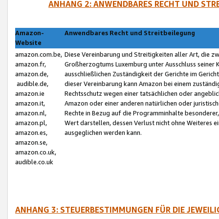
ANHANG 2: ANWENDBARES RECHT UND STRE
Amazon-
Anwendbares Recht und Streitbeilegung
Website
amazon.com.be,
Diese Vereinbarung und Streitigkeiten aller Art, die 
amazon.fr,
Großherzogtums Luxemburg unter Ausschluss seiner Kol
amazon.de,
ausschließlichen Zuständigkeit der Gerichte im Geri
audible.de,
dieser Vereinbarung kann Amazon bei einem zuständig
amazon.ie
Rechtsschutz wegen einer tatsächlichen oder angebli
amazon.it,
Amazon oder einer anderen natürlichen oder juristisc
amazon.nl,
Rechte in Bezug auf die Programminhalte besonderer,
amazon.pl,
Wert darstellen, dessen Verlust nicht ohne Weiteres e
amazon.es,
ausgeglichen werden kann.
amazon.se,
amazon.co.uk,
audible.co.uk
ANHANG 3: STEUERBESTIMMUNGEN FÜR DIE JEWEIL