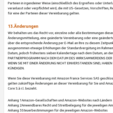
Parteien in irgendeiner Weise (einschließlich des Ergreifens oder Unt
veranlasst oder verpflichtet wird, die mit US-Gesetzen, Vorschriften,
für eine der Parteien dieser Vereinbarung gelten.
13.Änderungen
Wir behalten uns das Recht vor, einzelne oder alle Bestimmungen diese
Änderungsmitteilung, eine geänderte Vereinbarung oder eine geänderte 
über die entsprechende Änderung per E-Mail an Ihre zu diesem Zeitpun
ausgenommen etwaige Erhöhungen der Standardvergütung im Rahmen
Datum, jedoch frühestens sieben Kalendertage nach dem Datum, an de
PARTNERPROGRAMM NACH DEM DATUM DES WIRKSAMWERDENS DER Ä
WENN SIE MIT EINER ÄNDERUNG NICHT EINVERSTANDEN SIND, HABEN S
KÜNDIGEN.
Wenn Sie diese Vereinbarung mit Amazon France Services SAS geschlo
gelten zukünftige Änderungen an dieser Vereinbarung für Sie und Ama
Core S.à r.l. bezieht.
Anhang 1Amazon-Gesellschaften und Amazon-Websites nach Ländern
Anhang 2Anwendbares Recht und Streitbeilegung für die jeweiligen 
Anhang 3Steuerbestimmungen für die jeweiligen Amazon-Websites