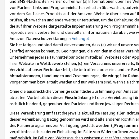
und SMS-Nachrichten. Ferner dürfen wir (a) Informationen über Ihre We
von Partner-Links und Programminhalten erhalten überwachen, aufzei
vor dem Kauf eines Produkts auf der Amazon-Website über einen auf Ih
prüfen, überwachen und anderweitig untersuchen, um die Einhaltung dies
die auf Ihrer Website dargestellte Implementierung von Programminhalt
reproduzieren, verbreiten und darstellen. Informationen darüber, wie w
Amazon-Datenschutzerklärung in
Anhang 4
.
Sie bestätigen und sind damit einverstanden, dass (a) wir und unsere 
(Traffic) anregen können, zu Bedingungen, die von den in dieser Vere
Unternehmen jederzeit (unmittelbar oder mittelbar) Websites oder Appl
Ihrer Website im Wettbewerb stehen, (c) ein Versäumnis unsererseits, I
Verzicht auf unser Recht darstellt, die betroffene oder eine andere B
Aktualisierungen, Handlungen und Zustimmungen, die wir ggf. im Rahme
vorgenommen bzw. erteilt werden und nur wirksam sind, wenn sie schri
Ohne die ausdrückliche vorherige schriftliche Zustimmung von Amazon
abtreten. Vorbehaltlich dieser Einschränkung ist diese Vereinbarung f
rechtlich bindend, gegenüber den Parteien und ihren jeweiligen Rech
Diese Vereinbarung umfasst die jeweils aktuellste Fassung aller Richtli
dieser Vereinbarung Bezug genommen wird und alle anderen Richtlinie
des Partnerprogramms zur Verfügung gestellt werden („
Programmric
verpflichten sich zu deren Einhaltung. Im Falle von Widersprüchen zwi
maßgeblich. Im Falle von Widersprüchen zwischen dieser Vereinbarun