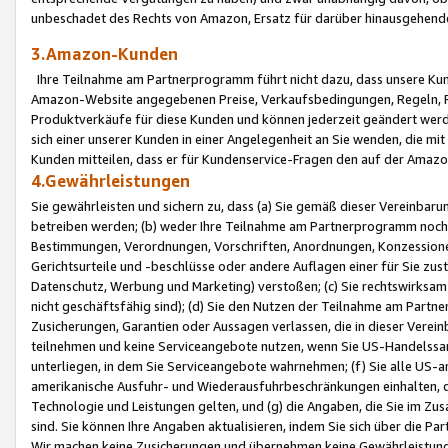
unbeschadet des Rechts von Amazon, Ersatz für darüber hinausgehen
3.Amazon-Kunden
Ihre Teilnahme am Partnerprogramm führt nicht dazu, dass unsere Kun
Amazon-Website angegebenen Preise, Verkaufsbedingungen, Regeln, Ri
Produktverkäufe für diese Kunden und können jederzeit geändert werde
sich einer unserer Kunden in einer Angelegenheit an Sie wenden, die 
Kunden mitteilen, dass er für Kundenservice-Fragen den auf der Ama
4.Gewährleistungen
Sie gewährleisten und sichern zu, dass (a) Sie gemäß dieser Vereinba
betreiben werden; (b) weder Ihre Teilnahme am Partnerprogramm noch d
Bestimmungen, Verordnungen, Vorschriften, Anordnungen, Konzessionen,
Gerichtsurteile und -beschlüsse oder andere Auflagen einer für Sie zu
Datenschutz, Werbung und Marketing) verstoßen; (c) Sie rechtswirksam 
nicht geschäftsfähig sind); (d) Sie den Nutzen der Teilnahme am Partne
Zusicherungen, Garantien oder Aussagen verlassen, die in dieser Verein
teilnehmen und keine Serviceangebote nutzen, wenn Sie US-Handelssa
unterliegen, in dem Sie Serviceangebote wahrnehmen; (f) Sie alle US
amerikanische Ausfuhr- und Wiederausfuhrbeschränkungen einhalten, 
Technologie und Leistungen gelten, und (g) die Angaben, die Sie im 
sind. Sie können Ihre Angaben aktualisieren, indem Sie sich über die 
Wir machen keine Zusicherungen und übernehmen keine Gewährleistun