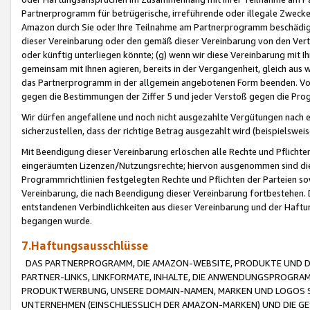
Partnerprogramm für betrügerische, irreführende oder illegale Zwecke
Amazon durch Sie oder Ihre Teilnahme am Partnerprogramm beschädig
dieser Vereinbarung oder den gemäß dieser Vereinbarung von den Vertr
oder künftig unterliegen könnte; (g) wenn wir diese Vereinbarung mit I
gemeinsam mit Ihnen agieren, bereits in der Vergangenheit, gleich aus
das Partnerprogramm in der allgemein angebotenen Form beenden. Vors
gegen die Bestimmungen der Ziffer 5 und jeder Verstoß gegen die Prog
Wir dürfen angefallene und noch nicht ausgezahlte Vergütungen nach 
sicherzustellen, dass der richtige Betrag ausgezahlt wird (beispielsw
Mit Beendigung dieser Vereinbarung erlöschen alle Rechte und Pflichte
eingeräumten Lizenzen/Nutzungsrechte; hiervon ausgenommen sind die in 
Programmrichtlinien festgelegten Rechte und Pflichten der Parteien sow
Vereinbarung, die nach Beendigung dieser Vereinbarung fortbestehen. D
entstandenen Verbindlichkeiten aus dieser Vereinbarung und der Haft
begangen wurde.
7.Haftungsausschlüsse
DAS PARTNERPROGRAMM, DIE AMAZON-WEBSITE, PRODUKTE UND DI
PARTNER-LINKS, LINKFORMATE, INHALTE, DIE ANWENDUNGSPROGR
PRODUKTWERBUNG, UNSERE DOMAIN-NAMEN, MARKEN UND LOGOS S
UNTERNEHMEN (EINSCHLIESSLICH DER AMAZON-MARKEN) UND DIE GE