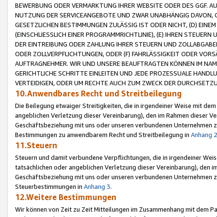
BEWERBUNG ODER VERMARKTUNG IHRER WEBSITE ODER DES GGF. AUF 
NUTZUNG DER SERVICEANGEBOTE UND ZWAR UNABHÄNGIG DAVON, O
GESETZLICHEN BESTIMMUNGEN ZULÄSSIG IST ODER NICHT, (D) EINE
(EINSCHLIESSLICH EINER PROGRAMMRICHTLINIE), (E) IHREN STEUER
DER EINTREIBUNG ODER ZAHLUNG IHRER STEUERN UND ZOLLABGAB
ODER ZOLLVERPFLICHTUNGEN, ODER (F) FAHRLÄSSIGKEIT ODER VORS
AUFTRAGNEHMER. WIR UND UNSERE BEAUFTRAGTEN KÖNNEN IM NAME
GERICHTLICHE SCHRITTE EINLEITEN UND JEDE PROZESSUALE HAND
VERTEIDIGEN, ODER UM RECHTE AUCH ZUM ZWECK DER DURCHSETZU
10.Anwendbares Recht und Streitbeilegung
Die Beilegung etwaiger Streitigkeiten, die in irgendeiner Weise mit de
angeblichen Verletzung dieser Vereinbarung), den im Rahmen dieser Ve
Geschäftsbeziehung mit uns oder unseren verbundenen Unternehmen zu
Bestimmungen zu anwendbarem Recht und Streitbeilegung in
Anhang 
11.Steuern
Steuern und damit verbundene Verpflichtungen, die in irgendeiner Wei
tatsächlichen oder angeblichen Verletzung dieser Vereinbarung), den 
Geschäftsbeziehung mit uns oder unseren verbundenen Unternehmen z
Steuerbestimmungen in
Anhang 3
.
12.Weitere Bestimmungen
Wir können von Zeit zu Zeit Mitteilungen im Zusammenhang mit dem Par