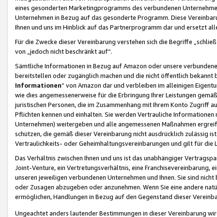
eines gesonderten Marketingprogramms des verbundenen Unternehmens
Unternehmen in Bezug auf das gesonderte Programm. Diese Vereinbarung
Ihnen und uns im Hinblick auf das Partnerprogramm dar und ersetzt al
Für die Zwecke dieser Vereinbarung verstehen sich die Begriffe „schließ
von „jedoch nicht beschränkt auf“.
Sämtliche Informationen in Bezug auf Amazon oder unsere verbunde
bereitstellen oder zugänglich machen und die nicht öffentlich bekannt bz
Informationen
“ von Amazon dar und verbleiben im alleinigen Eigent
wie dies angemessenerweise für die Erbringung Ihrer Leistungen gemäß d
juristischen Personen, die im Zusammenhang mit Ihrem Konto Zugriff au
Pflichten kennen und einhalten. Sie werden Vertrauliche Informationen 
Unternehmen) weitergeben und alle angemessenen Maßnahmen ergreifen
schützen, die gemäß dieser Vereinbarung nicht ausdrücklich zulässig is
Vertraulichkeits- oder Geheimhaltungsvereinbarungen und gilt für die
Das Verhältnis zwischen Ihnen und uns ist das unabhängiger Vertragspa
Joint-Venture, ein Vertretungsverhältnis, eine Franchisevereinbarung, 
unseren jeweiligen verbundenen Unternehmen und Ihnen. Sie sind ni
oder Zusagen abzugeben oder anzunehmen. Wenn Sie eine andere natürli
ermöglichen, Handlungen in Bezug auf den Gegenstand dieser Vereinbar
Ungeachtet anders lautender Bestimmungen in dieser Vereinbarung wird