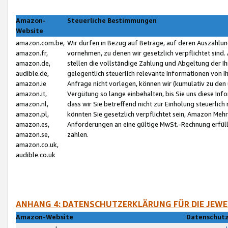
Amazon-
Steuerliche Bestimmungen
Website
amazon.com.be,
Wir dürfen in Bezug auf Beträge, auf deren Auszahlun
amazon.fr,
vornehmen, zu denen wir gesetzlich verpflichtet sind
amazon.de,
stellen die vollständige Zahlung und Abgeltung der 
audible.de,
gelegentlich steuerlich relevante Informationen von I
amazon.ie
Anfrage nicht vorlegen, können wir (kumulativ zu de
amazon.it,
Vergütung so lange einbehalten, bis Sie uns diese Inf
amazon.nl,
dass wir Sie betreffend nicht zur Einholung steuerlich 
amazon.pl,
könnten Sie gesetzlich verpflichtet sein, Amazon Meh
amazon.es,
Anforderungen an eine gültige MwSt.-Rechnung erfüllt
amazon.se,
zahlen.
amazon.co.uk,
audible.co.uk
ANHANG 4: DATENSCHUTZERKLÄRUNG FÜR DIE JEWE
Amazon-Website
Datenschutz