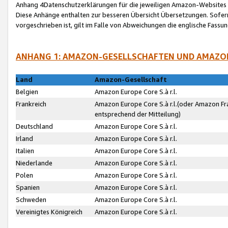
Anhang 4Datenschutzerklärungen für die jeweiligen Amazon-Websites
Diese Anhänge enthalten zur besseren Übersicht Übersetzungen. Sofe
vorgeschrieben ist, gilt im Falle von Abweichungen die englische Fass
ANHANG 1: AMAZON-GESELLSCHAFTEN UND AMAZO
Land
Amazon-Gesellschaft
Belgien
Amazon Europe Core S.à r.l.
Frankreich
Amazon Europe Core S.à r.l.(oder Amazon Fr
entsprechend der Mitteilung)
Deutschland
Amazon Europe Core S.à r.l.
Irland
Amazon Europe Core S.à r.l.
Italien
Amazon Europe Core S.à r.l.
Niederlande
Amazon Europe Core S.à r.l.
Polen
Amazon Europe Core S.à r.l.
Spanien
Amazon Europe Core S.à r.l.
Schweden
Amazon Europe Core S.à r.l.
Vereinigtes Königreich
Amazon Europe Core S.à r.l.