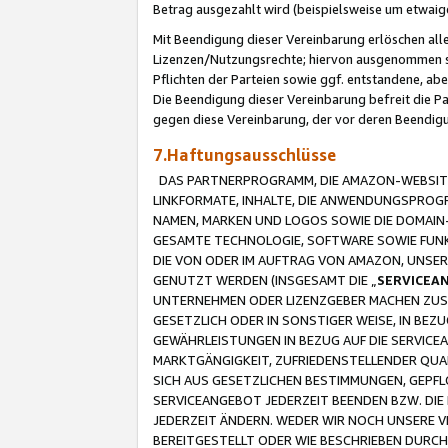
Betrag ausgezahlt wird (beispielsweise um etwai
Mit Beendigung dieser Vereinbarung erlöschen alle
Lizenzen/Nutzungsrechte; hiervon ausgenommen sind
Pflichten der Parteien sowie ggf. entstandene, ab
Die Beendigung dieser Vereinbarung befreit die P
gegen diese Vereinbarung, der vor deren Beendi
7.Haftungsausschlüsse
DAS PARTNERPROGRAMM, DIE AMAZON-WEBSITE,
LINKFORMATE, INHALTE, DIE ANWENDUNGSPRO
NAMEN, MARKEN UND LOGOS SOWIE DIE DOMAIN
GESAMTE TECHNOLOGIE, SOFTWARE SOWIE FUNKT
DIE VON ODER IM AUFTRAG VON AMAZON, UNS
GENUTZT WERDEN (INSGESAMT DIE „
SERVICEA
UNTERNEHMEN ODER LIZENZGEBER MACHEN ZUSI
GESETZLICH ODER IN SONSTIGER WEISE, IN BE
GEWÄHRLEISTUNGEN IN BEZUG AUF DIE SERVICE
MARKTGÄNGIGKEIT, ZUFRIEDENSTELLENDER QUA
SICH AUS GESETZLICHEN BESTIMMUNGEN, GEPFL
SERVICEANGEBOT JEDERZEIT BEENDEN BZW. DIE
JEDERZEIT ÄNDERN. WEDER WIR NOCH UNSERE 
BEREITGESTELLT ODER WIE BESCHRIEBEN DURC