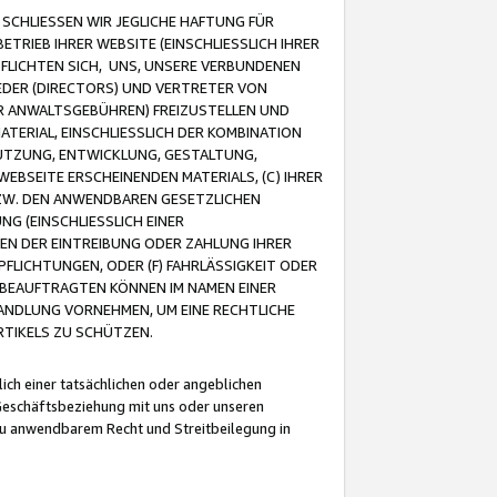
CHLIESSEN WIR JEGLICHE HAFTUNG FÜR
TRIEB IHRER WEBSITE (EINSCHLIESSLICH IHRER
FLICHTEN SICH, UNS, UNSERE VERBUNDENEN
EDER (DIRECTORS) UND VERTRETER VON
R ANWALTSGEBÜHREN) FREIZUSTELLEN UND
ATERIAL, EINSCHLIESSLICH DER KOMBINATION
NUTZUNG, ENTWICKLUNG, GESTALTUNG,
EBSEITE ERSCHEINENDEN MATERIALS, (C) IHRER
ZW. DEN ANWENDBAREN GESETZLICHEN
NG (EINSCHLIESSLICH EINER
BEN DER EINTREIBUNG ODER ZAHLUNG IHRER
LICHTUNGEN, ODER (F) FAHRLÄSSIGKEIT ODER
 BEAUFTRAGTEN KÖNNEN IM NAMEN EINER
HANDLUNG VORNEHMEN, UM EINE RECHTLICHE
TIKELS ZU SCHÜTZEN.
ich einer tatsächlichen oder angeblichen
Geschäftsbeziehung mit uns oder unseren
u anwendbarem Recht und Streitbeilegung in