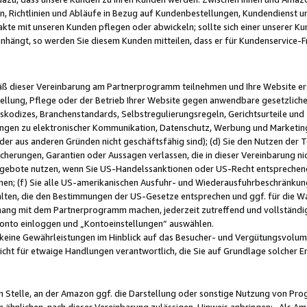
, Richtlinien und Abläufe in Bezug auf Kundenbestellungen, Kundendienst 
kte mit unseren Kunden pflegen oder abwickeln; sollte sich einer unserer Ku
nhängt, so werden Sie diesem Kunden mitteilen, dass er für Kundenservic
emäß dieser Vereinbarung am Partnerprogramm teilnehmen und Ihre Website er
ellung, Pflege oder der Betrieb Ihrer Website gegen anwendbare gesetzlich
skodizes, Branchenstandards, Selbstregulierungsregeln, Gerichtsurteile und 
ngen zu elektronischer Kommunikation, Datenschutz, Werbung und Marketing)
 oder aus anderen Gründen nicht geschäftsfähig sind); (d) Sie den Nutzen de
cherungen, Garantien oder Aussagen verlassen, die in dieser Vereinbarung nich
gebote nutzen, wenn Sie US-Handelssanktionen oder US-Recht entsprechen
men; (f) Sie alle US-amerikanischen Ausfuhr- und Wiederausfuhrbeschränkun
ten, die den Bestimmungen der US-Gesetze entsprechen und ggf. für die Wa
hang mit dem Partnerprogramm machen, jederzeit zutreffend und vollständig 
 Konto einloggen und „Kontoeinstellungen“ auswählen.
keine Gewährleistungen im Hinblick auf das Besucher- und Vergütungsvolu
icht für etwaige Handlungen verantwortlich, die Sie auf Grundlage solcher
en Stelle, an der Amazon ggf. die Darstellung oder sonstige Nutzung von Pr
 ähnlichen, nach dieser Vereinbarung zulässigen, Hinweis anbringen: „Als Ama