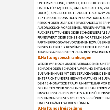
UNTERBRECHUNG, KORREKT, FEHLERFREI ODER 
HAFTEN FÜR: (A) FEHLER, UNGENAUIGKEITEN, 
ODER (B) UNBERECHTIGTE ZUGRIFFE AUF BZW. 
TEXTEN ODER SONSTIGEN INFORMATIONEN ODER 
PERSON ODER ÜBER DIE SERVICEANGEBOTE ERHA
AUSDRÜCKLICH VORGESEHEN. FERNER HAFTEN 
RÜCKERSTATTUNGEN ODER SCHADENSERSATZ AU
FIRMENWERT ODER SONSTIGEN VORTEILEN SOWIE
PARTNERPROGRAMM VORNEHMEN BZW. ÜBERNEHM
DIESES ARTIKELS 7 BEGRÜNDET EINEN AUSSCH
ANWENDBAREN GESETZLICHEN BESTIMMUNGEN 
8.Haftungsbeschränkungen
WEDER WIR NOCH UNSERE VERBUNDENEN UNTERN
SCHÄDEN ODER SCHÄDEN AUFGRUND ENTGANGENE
ZUSAMMENHANG MIT DEN SERVICEANGEBOTEN EN
ENTSPRICHT UNSERE GESAMTHAFTUNG IM ZUSAM
DEM 12-MONATSZEITRAUM UNMITTELBAR VOR DE
GEZAHLTEN ODER NOCH AN SIE ZU ZAHLENDEN V
EINSCHLIESSLICH DES RECHTS AUF ERFÜLLUNGS
BESTIMMUNG DIESES ABSATZES BEGRÜNDET EI
EINGESCHRÄNKT WERDEN KÖNNEN.
9.Haftungsfreistellung