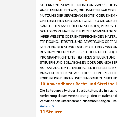
SOFERN UND SOWEIT EIN HAFTUNGSAUSSCHLUSS
ANGELEGENHEITEN AUS, DIE UNMITTELBAR ODER 
NUTZUNG DER SERVICEANGEBOTE) ODER EINEM V
UNTERNEHMEN UND LIZENZGEBER SOWIE UNSERE 
SÄMTLICHEN ANSPRÜCHEN, SCHÄDEN, VERLUSTE
SCHADLOS ZUHALTEN, DIE IM ZUSAMMENHANG STE
IHRER WEBSITE ODER ENTSPRECHENDEN MATERIA
FERTIGUNG, HERSTELLUNG, BEWERBUNG ODER VE
NUTZUNG DER SERVICEANGEBOTE UND ZWAR UN
BESTIMMUNGEN ZULÄSSIG IST ODER NICHT, (D) 
PROGRAMMRICHTLINIE), (E) IHREN STEUERN UN
STEUERN UND ZOLLABGABEN ODER DER NICHTER
VORSÄTZLICHEM FEHLVERHALTEN IHRERSEITS BZ
AMAZON PARTEI UND AUCH DURCH EIN SPEZIELL
FORDERUNG DURCHZUSETZEN ODER ZU VERTEIDI
10.Anwendbares Recht und Streitbe
Die Beilegung etwaiger Streitigkeiten, die in irg
Verletzung dieser Vereinbarung), den im Rahmen d
verbundenen Unternehmen zusammenhängen, unterl
Anhang 2
.
11.Steuern