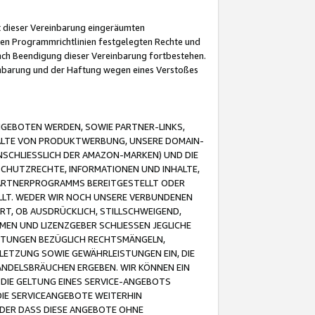
it dieser Vereinbarung eingeräumten
 den Programmrichtlinien festgelegten Rechte und
 nach Beendigung dieser Vereinbarung fortbestehen.
einbarung und der Haftung wegen eines Verstoßes
GEBOTEN WERDEN, SOWIE PARTNER-LINKS,
ALTE VON PRODUKTWERBUNG, UNSERE DOMAIN-
SCHLIESSLICH DER AMAZON-MARKEN) UND DIE
SCHUTZRECHTE, INFORMATIONEN UND INHALTE,
PARTNERPROGRAMMS BEREITGESTELLT ODER
ELLT. WEDER WIR NOCH UNSERE VERBUNDENEN
T, OB AUSDRÜCKLICH, STILLSCHWEIGEND,
MEN UND LIZENZGEBER SCHLIESSEN JEGLICHE
ISTUNGEN BEZÜGLICH RECHTSMÄNGELN,
LETZUNG SOWIE GEWÄHRLEISTUNGEN EIN, DIE
ANDELSBRÄUCHEN ERGEBEN. WIR KÖNNEN EIN
 DIE GELTUNG EINES SERVICE-ANGEBOTS
IE SERVICEANGEBOTE WEITERHIN
ODER DASS DIESE ANGEBOTE OHNE