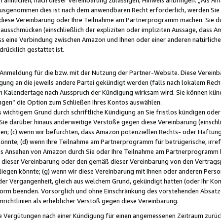
usgenommen dies ist nach dem anwendbaren Recht erforderlich, werden Sie 
f diese Vereinbarung oder Ihre Teilnahme am Partnerprogramm machen. Sie d
usschmücken (einschließlich der expliziten oder impliziten Aussage, dass A
 eine Verbindung zwischen Amazon und Ihnen oder einer anderen natürlichen 
rücklich gestattet ist.
r Anmeldung für die bzw. mit der Nutzung der Partner-Website. Diese Vereinb
gung an die jeweils andere Partei gekündigt werden (falls nach lokalem Rech
n Kalendertage nach Ausspruch der Kündigung wirksam wird. Sie können kündi
ngen“ die Option zum Schließen Ihres Kontos auswählen.
 wichtigem Grund durch schriftliche Kündigung an Sie fristlos kündigen oder I
 Sie darüber hinaus anderweitige Verstöße gegen diese Vereinbarung (einschli
ben; (c) wenn wir befürchten, dass Amazon potenziellen Rechts- oder Haftu
nnte; (d) wenn Ihre Teilnahme am Partnerprogramm für betrügerische, irref
das Ansehen von Amazon durch Sie oder Ihre Teilnahme am Partnerprogramm b
ieser Vereinbarung oder den gemäß dieser Vereinbarung von den Vertragspa
liegen könnte; (g) wenn wir diese Vereinbarung mit Ihnen oder anderen Perso
 der Vergangenheit, gleich aus welchem Grund, gekündigt hatten (oder Ihr Ko
rm beenden. Vorsorglich und ohne Einschränkung des vorstehenden Absatzes
richtlinien als erheblicher Verstoß gegen diese Vereinbarung.
e Vergütungen nach einer Kündigung für einen angemessenen Zeitraum zurückb