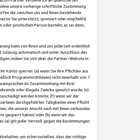
ohne unsere vorherige schriftliche Zustimmung
ürfen die zwischen uns und Ihnen bestehende
mazon Sie unterstützt, sponsert oder empfiehlt)
oder juristischen Person besteht, es sei denn,
arung kann von Ihnen und uns jederzeit ordentlich
t zulässig automatisch und unter Ausschluss des
gen, indem Sie sich über die Partner-Website in
hr Konto sperren: (a) wenn Sie Ihre Pflichten aus
eßlich Programmrichtlinien) nicht innerhalb von 7
ngsansprüchen im Zusammenhang mit Ihrer
ührende oder illegale Zwecke genutzt wurde; (e)
eschädigt werden könnte; (f) wenn wir der
rteien durchgeführten Tätigkeiten einer Pflicht
nen, die unserer Ansicht nach mit Ihnen verbunden
nto gesperrt haben) oder (h) wenn wir das
 (a) gilt jeder Verstoß gegen die Bestimmungen
ehalten, um sicherzustellen, dass der richtige