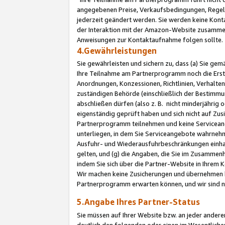
angegebenen Preise, Verkaufsbedingungen, Regeln
jederzeit geändert werden. Sie werden keine Konta
der Interaktion mit der Amazon-Website zusamme
Anweisungen zur Kontaktaufnahme folgen sollte.
4.Gewährleistungen
Sie gewährleisten und sichern zu, dass (a) Sie g
Ihre Teilnahme am Partnerprogramm noch die Erst
Anordnungen, Konzessionen, Richtlinien, Verhalten
zuständigen Behörde (einschließlich der Bestimmu
abschließen dürfen (also z. B. nicht minderjährig
eigenständig geprüft haben und sich nicht auf Zusi
Partnerprogramm teilnehmen und keine Servicean
unterliegen, in dem Sie Serviceangebote wahrneh
Ausfuhr- und Wiederausfuhrbeschränkungen einhal
gelten, und (g) die Angaben, die Sie im Zusammen
indem Sie sich über die Partner-Website in Ihrem
Wir machen keine Zusicherungen und übernehmen 
Partnerprogramm erwarten können, und wir sind n
5.Angabe Ihres Partner-Status
Sie müssen auf Ihrer Website bzw. an jeder ander
deutlich den folgenden oder einen im Wesentlichen