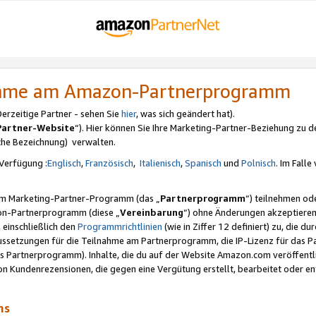
nahme am Amazon-Partnerprogramm
rzeitige Partner - sehen Sie
hier
, was sich geändert hat).
Partner-Website
“). Hier können Sie Ihre Marketing-Partner-Beziehung zu d
iche Bezeichnung) verwalten.
Verfügung :
Englisch
,
Französisch
,
Italienisch
,
Spanisch
und
Polnisch
. Im Fall
erem Marketing-Partner-Programm (das „
Partnerprogramm
“) teilnehmen od
on-Partnerprogramm (diese „
Vereinbarung
“) ohne Änderungen akzeptieren
 einschließlich den
Programmrichtlinien
(wie in Ziffer 12 definiert) zu, die 
raussetzungen für die Teilnahme am Partnerprogramm, die IP-Lizenz für das
s Partnerprogramm). Inhalte, die du auf der Website Amazon.com veröffentl
n Kundenrezensionen, die gegen eine Vergütung erstellt, bearbeitet oder ent
mms