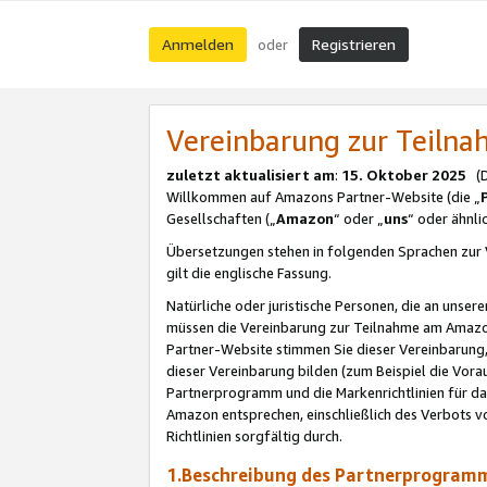
Anmelden
Registrieren
oder
Vereinbarung zur Teil
zuletzt aktualisiert am
:
15. Oktober 2025
(De
Willkommen auf Amazons Partner-Website (die „
Gesellschaften („
Amazon
“ oder „
uns
“ oder ähnl
Übersetzungen stehen in folgenden Sprachen zur 
gilt die englische Fassung.
Natürliche oder juristische Personen, die an uns
müssen die Vereinbarung zur Teilnahme am Amaz
Partner-Website stimmen Sie dieser Vereinbarung,
dieser Vereinbarung bilden (zum Beispiel die Vo
Partnerprogramm und die Markenrichtlinien für da
Amazon entsprechen, einschließlich des Verbots vo
Richtlinien sorgfältig durch.
1.Beschreibung des Partnerprogra