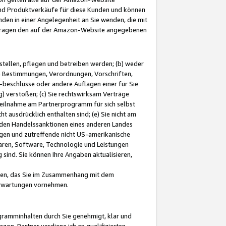
und Produktverkäufe für diese Kunden und können
nden in einer Angelegenheit an Sie wenden, die mit
e-Fragen den auf der Amazon-Website angegebenen
stellen, pflegen und betreiben werden; (b) weder
e Bestimmungen, Verordnungen, Vorschriften,
-beschlüsse oder andere Auflagen einer für Sie
 verstoßen; (c) Sie rechtswirksam Verträge
r Teilnahme am Partnerprogramm für sich selbst
t ausdrücklich enthalten sind; (e) Sie nicht am
den Handelssanktionen eines anderen Landes
gen und zutreffende nicht US-amerikanische
ren, Software, Technologie und Leistungen
sind. Sie können Ihre Angaben aktualisieren,
men, das Sie im Zusammenhang mit dem
 Erwartungen vornehmen.
ogramminhalten durch Sie genehmigt, klar und
zon-Partner verdiene ich an qualifizierten