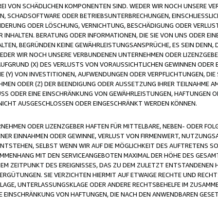
FREI VON SCHÄDLICHEN KOMPONENTEN SIND. WEDER WIR NOCH UNSERE 
VIREN, SCHADSOFTWARE ODER BETRIEBSUNTERBRECHUNGEN, EINSCHLIESSL
ÄNDERUNG ODER LÖSCHUNG, VERNICHTUNG, BESCHÄDIGUNG ODER VERLUST 
INHALTEN. BERATUNG ODER INFORMATIONEN, DIE SIE VON UNS ODER EIN
LTEN, BEGRÜNDEN KEINE GEWÄHRLEISTUNGSANSPRÜCHE, ES SEIN DENN, DI
WEDER WIR NOCH UNSERE VERBUNDENEN UNTERNEHMEN ODER LIZENZGEBE
FGRUND (X) DES VERLUSTS VON VORAUSSICHTLICHEN GEWINNEN ODER 
 (Y) VON INVESTITIONEN, AUFWENDUNGEN ODER VERPFLICHTUNGEN, DIE 
EN ODER (Z) DER BEENDIGUNG ODER AUSSETZUNG IHRER TEILNAHME A
LUSS ODER EINE EINSCHRÄNKUNG VON GEWÄHRLEISTUNGEN, HAFTUNGEN O
NICHT AUSGESCHLOSSEN ODER EINGESCHRÄNKT WERDEN KÖNNEN.
EHMEN ODER LIZENZGEBER HAFTEN FÜR MITTELBARE, NEBEN- ODER FOL
R EINNAHMEN ODER GEWINNE, VERLUST VON FIRMENWERT, NUTZUNGSAU
TSTEHEN, SELBST WENN WIR AUF DIE MÖGLICHKEIT DES AUFTRETENS S
MENHANG MIT DEN SERVICEANGEBOTEN MAXIMAL DER HÖHE DES GESAMT
M ZEITPUNKT DES EREIGNISSES, DAS ZU DEM ZULETZT ENTSTANDENEN 
ERGÜTUNGEN. SIE VERZICHTEN HIERMIT AUF ETWAIGE RECHTE UND RECHT
KLAGE, UNTERLASSUNGSKLAGE ODER ANDERE RECHTSBEHELFE IM ZUSAMME
NE EINSCHRÄNKUNG VON HAFTUNGEN, DIE NACH DEN ANWENDBAREN GESE