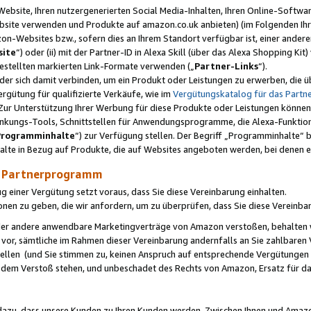
ebsite, Ihren nutzergenerierten Social Media-Inhalten, Ihren Online-Softwar
ebsite verwenden und Produkte auf amazon.co.uk anbieten) (im Folgenden Ihr
-Websites bzw., sofern dies an Ihrem Standort verfügbar ist, einer ander
ite
“) oder (ii) mit der Partner-ID in Alexa Skill (über das Alexa Shopping Ki
estellten markierten Link-Formate verwenden („
Partner-Links
“).
oder sich damit verbinden, um ein Produkt oder Leistungen zu erwerben, di
gütung für qualifizierte Verkäufe, wie im
Vergütungskatalog für das Part
Zur Unterstützung Ihrer Werbung für diese Produkte oder Leistungen können w
linkungs-Tools, Schnittstellen für Anwendungsprogramme, die Alexa-Funktion
Programminhalte
“) zur Verfügung stellen. Der Begriff „Programminhalte“ be
halte in Bezug auf Produkte, die auf Websites angeboten werden, bei denen 
as Partnerprogramm
einer Vergütung setzt voraus, dass Sie diese Vereinbarung einhalten.
ionen zu geben, die wir anfordern, um zu überprüfen, dass Sie diese Vereinba
oder andere anwendbare Marketingverträge von Amazon verstoßen, behalten w
 vor, sämtliche im Rahmen dieser Vereinbarung andernfalls an Sie zahlbare
tellen (und Sie stimmen zu, keinen Anspruch auf entsprechende Vergütungen
 dem Verstoß stehen, und unbeschadet des Rechts von Amazon, Ersatz für 
azu, dass unsere Kunden zu Ihren Kunden werden. Zwischen Ihnen und Amaz