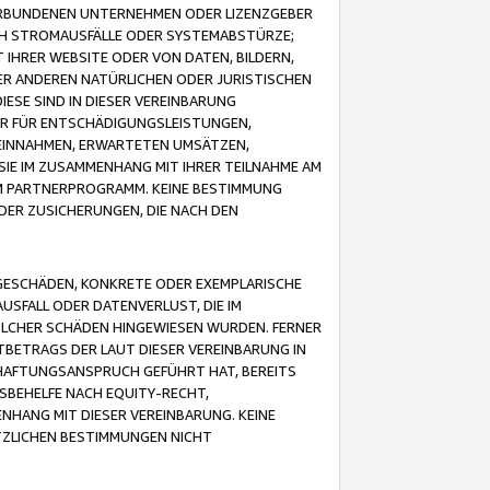
VERBUNDENEN UNTERNEHMEN ODER LIZENZGEBER
ICH STROMAUSFÄLLE ODER SYSTEMABSTÜRZE;
IHRER WEBSITE ODER VON DATEN, BILDERN,
ER ANDEREN NATÜRLICHEN ODER JURISTISCHEN
ESE SIND IN DIESER VEREINBARUNG
R FÜR ENTSCHÄDIGUNGSLEISTUNGEN,
EINNAHMEN, ERWARTETEN UMSÄTZEN,
SIE IM ZUSAMMENHANG MIT IHRER TEILNAHME AM
M PARTNERPROGRAMM. KEINE BESTIMMUNG
DER ZUSICHERUNGEN, DIE NACH DEN
GESCHÄDEN, KONKRETE ODER EXEMPLARISCHE
SFALL ODER DATENVERLUST, DIE IM
OLCHER SCHÄDEN HINGEWIESEN WURDEN. FERNER
BETRAGS DER LAUT DIESER VEREINBARUNG IN
HAFTUNGSANSPRUCH GEFÜHRT HAT, BEREITS
SBEHELFE NACH EQUITY-RECHT,
NHANG MIT DIESER VEREINBARUNG. KEINE
TZLICHEN BESTIMMUNGEN NICHT