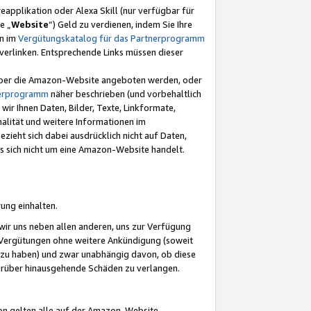
eapplikation oder Alexa Skill (nur verfügbar für
e „
Website
“) Geld zu verdienen, indem Sie Ihre
en im
Vergütungskatalog für das Partnerprogramm
t) verlinken. Entsprechende Links müssen dieser
e über die Amazon-Website angeboten werden, oder
nerprogramm
näher beschrieben (und vorbehaltlich
ir Ihnen Daten, Bilder, Texte, Linkformate,
alität und weitere Informationen im
zieht sich dabei ausdrücklich nicht auf Daten,
es sich nicht um eine Amazon-Website handelt.
rung einhalten.
ir uns neben allen anderen, uns zur Verfügung
n Vergütungen ohne weitere Ankündigung (soweit
 zu haben) und zwar unabhängig davon, ob diese
darüber hinausgehende Schäden zu verlangen.
on gelten alle auf der Amazon-Website