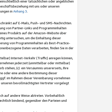
nschließlich einer tatsächlichen oder angeblichen
Geschäftsbeziehung mit uns oder unseren
mungen in
Anhang 3
.
schränkt auf E-Mails, Push- und SMS-Nachrichten.
ellung von Partner-Links und Programminhalten
 eines Produkts auf der Amazon-Website über
tig untersuchen, um die Einhaltung dieser
ntierung von Programminhalten als Best-Practice-
sonenbezogene Daten verarbeiten, finden Sie in der
telbar) Internet-Verkehr (Traffic) anregen können,
rnehmen jederzeit (unmittelbar oder mittelbar)
b stehen, (c) ein Versäumnis unsererseits, Ihre
fene oder eine andere Bestimmung dieser
r ggf. im Rahmen dieser Vereinbarung vornehmen
ch unseren bevollmächtigten Vertreter vorgelegt
ch auf andere Weise abtreten. Vorbehaltlich
rechtlich bindend, gegenüber den Parteien und