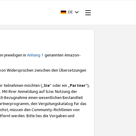
DE
en jeweiligen in
Anhang 1
genannten Amazon-
e von Widersprüchen zwischen den Übersetzungen
er teilnehmen möchten („
Sie
“ oder ein „
Partner
“),
. Mit Ihrer Anmeldung auf bzw. Nutzung der
durch Bezugnahme einen wesentlichen Bestandteil
 Partnerprogramm, den Vergütungskatalog für das
ichst, müssen den Community-Richtlinien von
fernt werden. Bitte lies die Vorgaben und