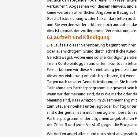
Verkäufen“. Abgesehen von diesem Hinweis, und a
keine weiteren öffentlichen Angaben in Bezug au
Geschäftsbeziehung weder falsch darstellen noch a
und Sie werden weder erklären noch andeuten, dass
dies ist gemäß der vorliegenden Vereinbarung ausd
6.Laufzeit und Kündigung
Die Laufzeit dieser Vereinbarung beginnt mit Ihre
oder aus wichtigem Grund durch schriftliche Kündi
Gerichtswegs), wobei eine solche Kündigung siebe
Ihrem Konto einloggen und unter „Kontoeinstellu
Ferner können wir diese Vereinbarung jederzeit aus
dieser Vereinbarung erheblich verletzen; (b) wenn
Tagen nach unserer Benachrichtigung an Sie behe
Teilnahme am Partnerprogramm ausgesetzt sein kö
wenn wir der Meinung sind, dass die Marke oder 
Meinung sind, dass Amazon im Zusammenhang mit d
zum Steuereinbehalt unterliegt oder künftig unter
sind oder gemeinsam mit Ihnen agieren, bereits in
Partnerprogramm in der allgemein angebotenen Fo
der Ziffer 5 und jeder Verstoß gegen die Programm
Wir dürfen angefallene und noch nicht ausgezahlt