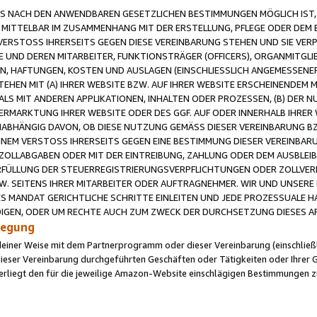
 NACH DEN ANWENDBAREN GESETZLICHEN BESTIMMUNGEN MÖGLICH IST, S
MITTELBAR IM ZUSAMMENHANG MIT DER ERSTELLUNG, PFLEGE ODER DEM BE
ERSTOSS IHRERSEITS GEGEN DIESE VEREINBARUNG STEHEN UND SIE VERP
UND DEREN MITARBEITER, FUNKTIONSTRÄGER (OFFICERS), ORGANMITGLI
N, HAFTUNGEN, KOSTEN UND AUSLAGEN (EINSCHLIESSLICH ANGEMESSENE
HEN MIT (A) IHRER WEBSITE BZW. AUF IHRER WEBSITE ERSCHEINENDEM M
LS MIT ANDEREN APPLIKATIONEN, INHALTEN ODER PROZESSEN, (B) DER 
RMARKTUNG IHRER WEBSITE ODER DES GGF. AUF ODER INNERHALB IHRER W
ABHÄNGIG DAVON, OB DIESE NUTZUNG GEMÄSS DIESER VEREINBARUNG B
EINEM VERSTOSS IHRERSEITS GEGEN EINE BESTIMMUNG DIESER VEREINBARU
D ZOLLABGABEN ODER MIT DER EINTREIBUNG, ZAHLUNG ODER DEM AUSBLEI
FÜLLUNG DER STEUERREGISTRIERUNGSVERPFLICHTUNGEN ODER ZOLLVERPF
W. SEITENS IHRER MITARBEITER ODER AUFTRAGNEHMER. WIR UND UNSERE
ES MANDAT GERICHTLICHE SCHRITTE EINLEITEN UND JEDE PROZESSUALE 
GEN, ODER UM RECHTE AUCH ZUM ZWECK DER DURCHSETZUNG DIESES AR
ilegung
endeiner Weise mit dem Partnerprogramm oder dieser Vereinbarung (einschließl
ieser Vereinbarung durchgeführten Geschäften oder Tätigkeiten oder Ihrer 
iegt den für die jeweilige Amazon-Website einschlägigen Bestimmungen z