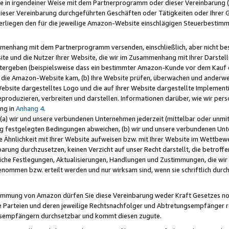
e in irgendeiner Weise mit dem Partnerprogramm oder dieser Vereinbarung (ei
ieser Vereinbarung durchgeführten Geschäften oder Tätigkeiten oder Ihrer 
liegen den für die jeweilige Amazon-Website einschlägigen Steuerbestim
mmenhang mit dem Partnerprogramm versenden, einschließlich, aber nicht be
site und die Nutzer Ihrer Website, die wir im Zusammenhang mit Ihrer Darst
itergeben (beispielsweise dass ein bestimmter Amazon-Kunde vor dem Kauf
uf die Amazon-Website kam, (b) Ihre Website prüfen, überwachen und anderwei
r Website dargestelltes Logo und die auf Ihrer Website dargestellte Impleme
reproduzieren, verbreiten und darstellen. Informationen darüber, wie wir per
ng in
Anhang 4
.
 (a) wir und unsere verbundenen Unternehmen jederzeit (mittelbar oder unmit
ng festgelegten Bedingungen abweichen, (b) wir und unsere verbundenen Unte
 Ähnlichkeit mit Ihrer Website aufweisen bzw. mit Ihrer Website im Wettbewer
barung durchzusetzen, keinen Verzicht auf unser Recht darstellt, die betrof
liche Festlegungen, Aktualisierungen, Handlungen und Zustimmungen, die wi
enommen bzw. erteilt werden und nur wirksam sind, wenn sie schriftlich dur
stimmung von Amazon dürfen Sie diese Vereinbarung weder Kraft Gesetzes no
die Parteien und deren jeweilige Rechtsnachfolger und Abtretungsempfänger 
ngsempfängern durchsetzbar und kommt diesen zugute.