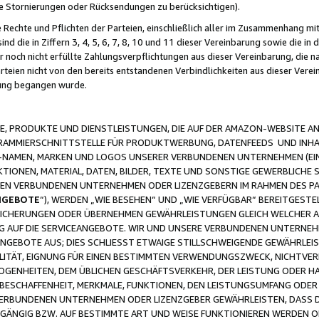
ge Stornierungen oder Rücksendungen zu berücksichtigen).
 Rechte und Pflichten der Parteien, einschließlich aller im Zusammenhang m
 die in Ziffern 3, 4, 5, 6, 7, 8, 10 und 11 dieser Vereinbarung sowie die in
er noch nicht erfüllte Zahlungsverpflichtungen aus dieser Vereinbarung, die
arteien nicht von den bereits entstandenen Verbindlichkeiten aus dieser Ver
gung begangen wurde.
 PRODUKTE UND DIENSTLEISTUNGEN, DIE AUF DER AMAZON-WEBSITE AN
GRAMMIERSCHNITTSTELLE FÜR PRODUKTWERBUNG, DATENFEEDS UND INH
-NAMEN, MARKEN UND LOGOS UNSERER VERBUNDENEN UNTERNEHMEN (EIN
IONEN, MATERIAL, DATEN, BILDER, TEXTE UND SONSTIGE GEWERBLICHE 
EREN VERBUNDENEN UNTERNEHMEN ODER LIZENZGEBERN IM RAHMEN DES 
NGEBOTE
“), WERDEN „WIE BESEHEN“ UND „WIE VERFÜGBAR“ BEREITGEST
CHERUNGEN ODER ÜBERNEHMEN GEWÄHRLEISTUNGEN GLEICH WELCHER AR
ZUG AUF DIE SERVICEANGEBOTE. WIR UND UNSERE VERBUNDENEN UNTERNEH
ANGEBOTE AUS; DIES SCHLIESST ETWAIGE STILLSCHWEIGENDE GEWÄHRLE
LITÄT, EIGNUNG FÜR EINEN BESTIMMTEN VERWENDUNGSZWECK, NICHTVER
OGENHEITEN, DEM ÜBLICHEN GESCHÄFTSVERKEHR, DER LEISTUNG ODER H
 BESCHAFFENHEIT, MERKMALE, FUNKTIONEN, DEN LEISTUNGSUMFANG ODER
VERBUNDENEN UNTERNEHMEN ODER LIZENZGEBER GEWÄHRLEISTEN, DASS D
HGÄNGIG BZW. AUF BESTIMMTE ART UND WEISE FUNKTIONIEREN WERDEN 