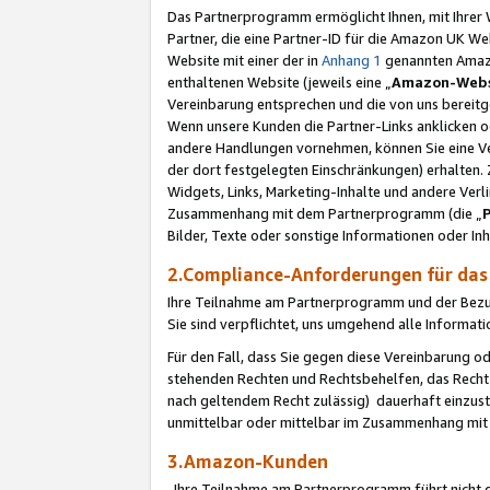
Das Partnerprogramm ermöglicht Ihnen, mit Ihrer W
Partner, die eine Partner-ID für die Amazon UK W
Website mit einer der in
Anhang 1
genannten Amazon
enthaltenen Website (jeweils eine „
Amazon-Webs
Vereinbarung entsprechen und die von uns bereitg
Wenn unsere Kunden die Partner-Links anklicken 
andere Handlungen vornehmen, können Sie eine Ver
der dort festgelegten Einschränkungen) erhalten. 
Widgets, Links, Marketing-Inhalte und andere Ver
Zusammenhang mit dem Partnerprogramm (die „
Bilder, Texte oder sonstige Informationen oder In
2.Compliance-Anforderungen für d
Ihre Teilnahme am Partnerprogramm und der Bezug 
Sie sind verpflichtet, uns umgehend alle Informat
Für den Fall, dass Sie gegen diese Vereinbarung 
stehenden Rechten und Rechtsbehelfen, das Recht
nach geltendem Recht zulässig) dauerhaft einzus
unmittelbar oder mittelbar im Zusammenhang mit
3.Amazon-Kunden
Ihre Teilnahme am Partnerprogramm führt nicht d