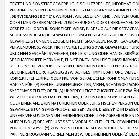
TEXTE UND SONSTIGE GEWERBLICHE SCHUTZRECHTE, INFORMATIONE
VERBUNDENEN UNTERNEHMEN ODER LIZENZGEBERN IM RAHMEN DES
„
SERVICEANGEBOTE
“), WERDEN „WIE BESEHEN“ UND „WIE VERFÜ
ODER LIZENZGEBER MACHEN ZUSICHERUNGEN ODER ÜBERNEHMEN GEW
GESETZLICH ODER IN SONSTIGER WEISE, IN BEZUG AUF DIE SERVI
SCHLIESSEN JEGLICHE GEWÄHRLEISTUNGEN IN BEZUG AUF DIE SERVI
GEWÄHRLEISTUNGEN BEZÜGLICH RECHTSMÄNGELN, MARKTGÄNGIGKEIT
VERWENDUNGSZWECK, NICHTVERLETZUNG SOWIE GEWÄHRLEISTUNGEN 
ÜBLICHEN GESCHÄFTSVERKEHR, DER LEISTUNG ODER HANDELSBRÄUCH
BESCHAFFENHEIT, MERKMALE, FUNKTIONEN, DEN LEISTUNGSUMFANG 
NOCH UNSERE VERBUNDENEN UNTERNEHMEN ODER LIZENZGEBER GEWÄ
BESCHRIEBEN DURCHGÄNGIG BZW. AUF BESTIMMTE ART UND WEISE
KORREKT, FEHLERFREI ODER FREI VON SCHÄDLICHEN KOMPONENTEN
HAFTEN FÜR: (A) FEHLER, UNGENAUIGKEITEN, VIREN, SCHADSOFTW
SYSTEMABSTÜRZE; ODER (B) UNBERECHTIGTE ZUGRIFFE AUF BZW. 
WEBSITE ODER VON DATEN, BILDERN, TEXTEN ODER SONSTIGEN INF
ODER EINER ANDEREN NATÜRLICHEN ODER JURISTISCHEN PERSON OD
GEWÄHRLEISTUNGSANSPRÜCHE, ES SEIN DENN, DIESE SIND IN DIES
UNSERE VERBUNDENEN UNTERNEHMEN ODER LIZENZGEBER FÜR EN
AUFGRUND (X) DES VERLUSTS VON VORAUSSICHTLICHEN GEWINNEN
VORTEILEN SOWIE (Y) VON INVESTITIONEN, AUFWENDUNGEN ODER VE
PARTNERPROGRAMM VORNEHMEN BZW. ÜBERNEHMEN ODER (Z) DER 