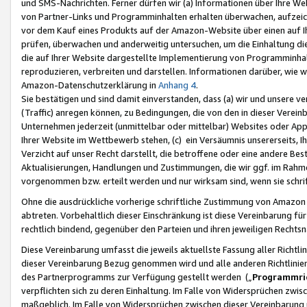
und SMS-Nachrichten. Ferner dürfen wir (a) Informationen über Ihre We
von Partner-Links und Programminhalten erhalten überwachen, aufzei
vor dem Kauf eines Produkts auf der Amazon-Website über einen auf Ih
prüfen, überwachen und anderweitig untersuchen, um die Einhaltung dies
die auf Ihrer Website dargestellte Implementierung von Programminhalt
reproduzieren, verbreiten und darstellen. Informationen darüber, wie w
Amazon-Datenschutzerklärung in
Anhang 4
.
Sie bestätigen und sind damit einverstanden, dass (a) wir und unsere 
(Traffic) anregen können, zu Bedingungen, die von den in dieser Vere
Unternehmen jederzeit (unmittelbar oder mittelbar) Websites oder Appl
Ihrer Website im Wettbewerb stehen, (c) ein Versäumnis unsererseits, I
Verzicht auf unser Recht darstellt, die betroffene oder eine andere B
Aktualisierungen, Handlungen und Zustimmungen, die wir ggf. im Rahme
vorgenommen bzw. erteilt werden und nur wirksam sind, wenn sie schri
Ohne die ausdrückliche vorherige schriftliche Zustimmung von Amazon
abtreten. Vorbehaltlich dieser Einschränkung ist diese Vereinbarung f
rechtlich bindend, gegenüber den Parteien und ihren jeweiligen Rech
Diese Vereinbarung umfasst die jeweils aktuellste Fassung aller Richtli
dieser Vereinbarung Bezug genommen wird und alle anderen Richtlinie
des Partnerprogramms zur Verfügung gestellt werden („
Programmric
verpflichten sich zu deren Einhaltung. Im Falle von Widersprüchen zwi
maßgeblich. Im Falle von Widersprüchen zwischen dieser Vereinbarun