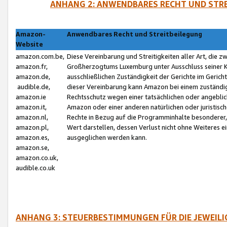
ANHANG 2: ANWENDBARES RECHT UND STRE
Amazon-
Anwendbares Recht und Streitbeilegung
Website
amazon.com.be,
Diese Vereinbarung und Streitigkeiten aller Art, die 
amazon.fr,
Großherzogtums Luxemburg unter Ausschluss seiner Kol
amazon.de,
ausschließlichen Zuständigkeit der Gerichte im Geri
audible.de,
dieser Vereinbarung kann Amazon bei einem zuständig
amazon.ie
Rechtsschutz wegen einer tatsächlichen oder angebli
amazon.it,
Amazon oder einer anderen natürlichen oder juristisc
amazon.nl,
Rechte in Bezug auf die Programminhalte besonderer,
amazon.pl,
Wert darstellen, dessen Verlust nicht ohne Weiteres e
amazon.es,
ausgeglichen werden kann.
amazon.se,
amazon.co.uk,
audible.co.uk
ANHANG 3: STEUERBESTIMMUNGEN FÜR DIE JEWEIL