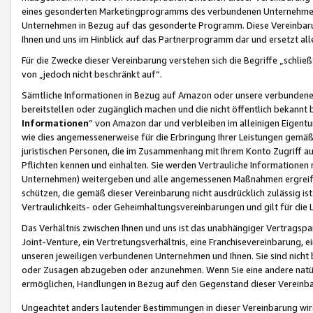
eines gesonderten Marketingprogramms des verbundenen Unternehmens
Unternehmen in Bezug auf das gesonderte Programm. Diese Vereinbarung
Ihnen und uns im Hinblick auf das Partnerprogramm dar und ersetzt al
Für die Zwecke dieser Vereinbarung verstehen sich die Begriffe „schließ
von „jedoch nicht beschränkt auf“.
Sämtliche Informationen in Bezug auf Amazon oder unsere verbunde
bereitstellen oder zugänglich machen und die nicht öffentlich bekannt bz
Informationen
“ von Amazon dar und verbleiben im alleinigen Eigent
wie dies angemessenerweise für die Erbringung Ihrer Leistungen gemäß d
juristischen Personen, die im Zusammenhang mit Ihrem Konto Zugriff au
Pflichten kennen und einhalten. Sie werden Vertrauliche Informationen 
Unternehmen) weitergeben und alle angemessenen Maßnahmen ergreifen
schützen, die gemäß dieser Vereinbarung nicht ausdrücklich zulässig is
Vertraulichkeits- oder Geheimhaltungsvereinbarungen und gilt für die
Das Verhältnis zwischen Ihnen und uns ist das unabhängiger Vertragspa
Joint-Venture, ein Vertretungsverhältnis, eine Franchisevereinbarung, 
unseren jeweiligen verbundenen Unternehmen und Ihnen. Sie sind ni
oder Zusagen abzugeben oder anzunehmen. Wenn Sie eine andere natürli
ermöglichen, Handlungen in Bezug auf den Gegenstand dieser Vereinbar
Ungeachtet anders lautender Bestimmungen in dieser Vereinbarung wird