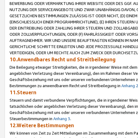
BEWERBUNG ODER VERMARKTUNG IHRER WEBSITE ODER DES GGF. AUF 
NUTZUNG DER SERVICEANGEBOTE UND ZWAR UNABHÄNGIG DAVON, O
GESETZLICHEN BESTIMMUNGEN ZULÄSSIG IST ODER NICHT, (D) EINE
(EINSCHLIESSLICH EINER PROGRAMMRICHTLINIE), (E) IHREN STEUER
DER EINTREIBUNG ODER ZAHLUNG IHRER STEUERN UND ZOLLABGAB
ODER ZOLLVERPFLICHTUNGEN, ODER (F) FAHRLÄSSIGKEIT ODER VORS
AUFTRAGNEHMER. WIR UND UNSERE BEAUFTRAGTEN KÖNNEN IM NAME
GERICHTLICHE SCHRITTE EINLEITEN UND JEDE PROZESSUALE HAND
VERTEIDIGEN, ODER UM RECHTE AUCH ZUM ZWECK DER DURCHSETZU
10.Anwendbares Recht und Streitbeilegung
Die Beilegung etwaiger Streitigkeiten, die in irgendeiner Weise mit de
angeblichen Verletzung dieser Vereinbarung), den im Rahmen dieser Ve
Geschäftsbeziehung mit uns oder unseren verbundenen Unternehmen zu
Bestimmungen zu anwendbarem Recht und Streitbeilegung in
Anhang 
11.Steuern
Steuern und damit verbundene Verpflichtungen, die in irgendeiner Wei
tatsächlichen oder angeblichen Verletzung dieser Vereinbarung), den 
Geschäftsbeziehung mit uns oder unseren verbundenen Unternehmen z
Steuerbestimmungen in
Anhang 3
.
12.Weitere Bestimmungen
Wir können von Zeit zu Zeit Mitteilungen im Zusammenhang mit dem Par