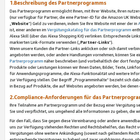
1.Beschreibung des Partnerprogramms
Das Partnerprogramm ermöglicht Ihnen, mit Ihrer Website, Ihren nutzer
(nur verfügbar für Partner, die eine Partner-ID für die Amazon UK We
„
Website
“) Geld zu verdienen, indem Sie Ihre Website mit einer der in
ist, einer anderen im
Vergütungskatalog für das Partnerprogramm
enth
Alexa Skill (über das Alexa Shopping Kit) verlinken. Entsprechende Lin
markierten Link-Formate verwenden („
Partner-Links
“).
Wenn unsere Kunden die Partner-Links anklicken oder sich damit verbi
angeboten werden, oder andere Handlungen vornehmen, können Sie eine
Partnerprogramm
näher beschrieben (und vorbehaltlich der dort festg
Produkte oder Leistungen können wir Ihnen Daten, Bilder, Texte, Linkfo
für Anwendungsprogramme, die Alexa-Funktionalität und weitere Inf
zur Verfügung stellen. Der Begriff „Programminhalte“ bezieht sich dabe
in Bezug auf Produkte, die auf Websites angeboten werden, bei denen 
2.Compliance-Anforderungen für das Partnerprog
Ihre Teilnahme am Partnerprogramm und der Bezug einer Vergütung setz
Sie sind verpflichtet, uns umgehend alle Informationen zu geben, die w
Für den Fall, dass Sie gegen diese Vereinbarung oder andere anwendba
uns zur Verfügung stehenden Rechten und Rechtsbehelfen, das Recht vo
Vergütungen ohne weitere Ankündigung (soweit nach geltendem Recht z
entsprechende Vergütungen zu haben) und zwar unabhängig davon, ob 