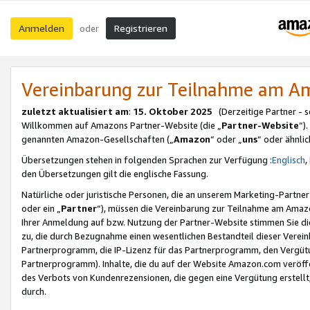
Anmelden
Registrieren
oder
Vereinbarung zur Teilnahme am 
zuletzt aktualisiert am
:
15. Oktober 2025
(Derzeitige Partner - 
Willkommen auf Amazons Partner-Website (die „
Partner-Website
“)
genannten Amazon-Gesellschaften („
Amazon
“ oder „
uns
“ oder ähnli
Übersetzungen stehen in folgenden Sprachen zur Verfügung :
Englisch
,
den Übersetzungen gilt die englische Fassung.
Natürliche oder juristische Personen, die an unserem Marketing-Partn
oder ein „
Partner
“), müssen die Vereinbarung zur Teilnahme am Ama
Ihrer Anmeldung auf bzw. Nutzung der Partner-Website stimmen Sie die
zu, die durch Bezugnahme einen wesentlichen Bestandteil dieser Verei
Partnerprogramm, die IP-Lizenz für das Partnerprogramm, den Vergütu
Partnerprogramm). Inhalte, die du auf der Website Amazon.com veröffe
des Verbots von Kundenrezensionen, die gegen eine Vergütung erstellt, 
durch.