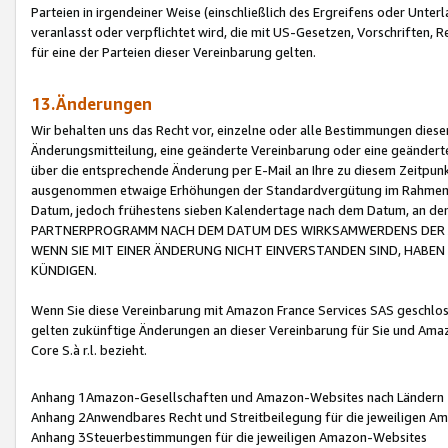
Parteien in irgendeiner Weise (einschließlich des Ergreifens oder Unt
veranlasst oder verpflichtet wird, die mit US-Gesetzen, Vorschriften,
für eine der Parteien dieser Vereinbarung gelten.
13.Änderungen
Wir behalten uns das Recht vor, einzelne oder alle Bestimmungen diese
Änderungsmitteilung, eine geänderte Vereinbarung oder eine geänderte 
über die entsprechende Änderung per E-Mail an Ihre zu diesem Zeitpun
ausgenommen etwaige Erhöhungen der Standardvergütung im Rahmen
Datum, jedoch frühestens sieben Kalendertage nach dem Datum, an de
PARTNERPROGRAMM NACH DEM DATUM DES WIRKSAMWERDENS DER Ä
WENN SIE MIT EINER ÄNDERUNG NICHT EINVERSTANDEN SIND, HABEN S
KÜNDIGEN.
Wenn Sie diese Vereinbarung mit Amazon France Services SAS geschlo
gelten zukünftige Änderungen an dieser Vereinbarung für Sie und Ama
Core S.à r.l. bezieht.
Anhang 1Amazon-Gesellschaften und Amazon-Websites nach Ländern
Anhang 2Anwendbares Recht und Streitbeilegung für die jeweiligen 
Anhang 3Steuerbestimmungen für die jeweiligen Amazon-Websites