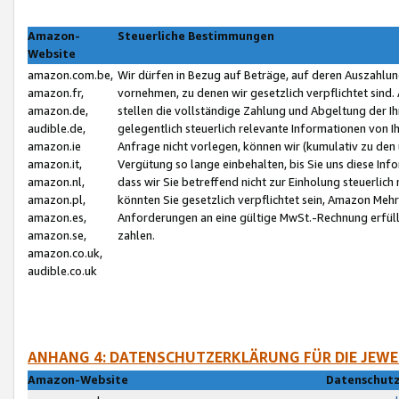
Amazon-
Steuerliche Bestimmungen
Website
amazon.com.be,
Wir dürfen in Bezug auf Beträge, auf deren Auszahlun
amazon.fr,
vornehmen, zu denen wir gesetzlich verpflichtet sind
amazon.de,
stellen die vollständige Zahlung und Abgeltung der 
audible.de,
gelegentlich steuerlich relevante Informationen von I
amazon.ie
Anfrage nicht vorlegen, können wir (kumulativ zu de
amazon.it,
Vergütung so lange einbehalten, bis Sie uns diese Inf
amazon.nl,
dass wir Sie betreffend nicht zur Einholung steuerlich 
amazon.pl,
könnten Sie gesetzlich verpflichtet sein, Amazon Meh
amazon.es,
Anforderungen an eine gültige MwSt.-Rechnung erfüllt
amazon.se,
zahlen.
amazon.co.uk,
audible.co.uk
ANHANG 4: DATENSCHUTZERKLÄRUNG FÜR DIE JEWE
Amazon-Website
Datenschutz