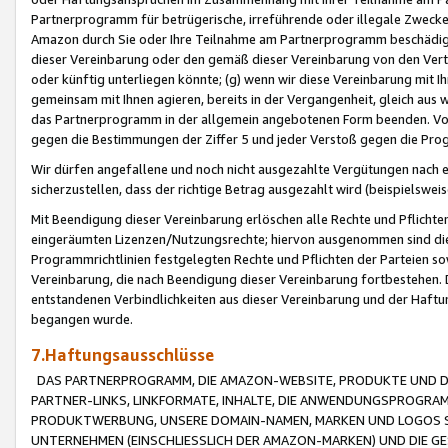
Partnerprogramm für betrügerische, irreführende oder illegale Zwecke
Amazon durch Sie oder Ihre Teilnahme am Partnerprogramm beschädig
dieser Vereinbarung oder den gemäß dieser Vereinbarung von den Vertr
oder künftig unterliegen könnte; (g) wenn wir diese Vereinbarung mit I
gemeinsam mit Ihnen agieren, bereits in der Vergangenheit, gleich aus
das Partnerprogramm in der allgemein angebotenen Form beenden. Vors
gegen die Bestimmungen der Ziffer 5 und jeder Verstoß gegen die Prog
Wir dürfen angefallene und noch nicht ausgezahlte Vergütungen nach 
sicherzustellen, dass der richtige Betrag ausgezahlt wird (beispielsw
Mit Beendigung dieser Vereinbarung erlöschen alle Rechte und Pflichte
eingeräumten Lizenzen/Nutzungsrechte; hiervon ausgenommen sind die in 
Programmrichtlinien festgelegten Rechte und Pflichten der Parteien sow
Vereinbarung, die nach Beendigung dieser Vereinbarung fortbestehen. D
entstandenen Verbindlichkeiten aus dieser Vereinbarung und der Haft
begangen wurde.
7.Haftungsausschlüsse
DAS PARTNERPROGRAMM, DIE AMAZON-WEBSITE, PRODUKTE UND DI
PARTNER-LINKS, LINKFORMATE, INHALTE, DIE ANWENDUNGSPROGR
PRODUKTWERBUNG, UNSERE DOMAIN-NAMEN, MARKEN UND LOGOS S
UNTERNEHMEN (EINSCHLIESSLICH DER AMAZON-MARKEN) UND DIE GE