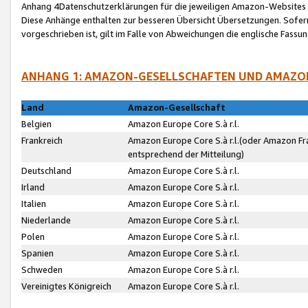
Anhang 4Datenschutzerklärungen für die jeweiligen Amazon-Websites
Diese Anhänge enthalten zur besseren Übersicht Übersetzungen. Sofe
vorgeschrieben ist, gilt im Falle von Abweichungen die englische Fass
ANHANG 1: AMAZON-GESELLSCHAFTEN UND AMAZO
Land
Amazon-Gesellschaft
Belgien
Amazon Europe Core S.à r.l.
Frankreich
Amazon Europe Core S.à r.l.(oder Amazon Fr
entsprechend der Mitteilung)
Deutschland
Amazon Europe Core S.à r.l.
Irland
Amazon Europe Core S.à r.l.
Italien
Amazon Europe Core S.à r.l.
Niederlande
Amazon Europe Core S.à r.l.
Polen
Amazon Europe Core S.à r.l.
Spanien
Amazon Europe Core S.à r.l.
Schweden
Amazon Europe Core S.à r.l.
Vereinigtes Königreich
Amazon Europe Core S.à r.l.