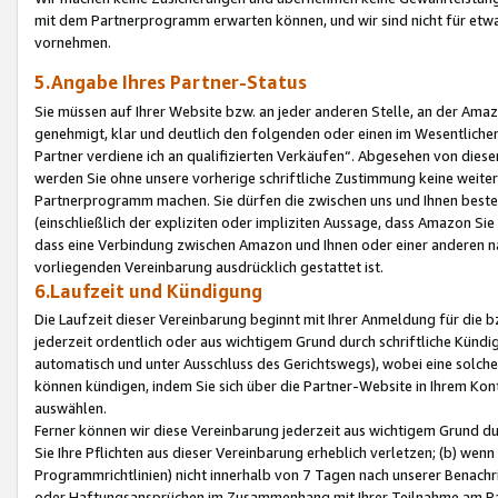
mit dem Partnerprogramm erwarten können, und wir sind nicht für etwa
vornehmen.
5.Angabe Ihres Partner-Status
Sie müssen auf Ihrer Website bzw. an jeder anderen Stelle, an der Am
genehmigt, klar und deutlich den folgenden oder einen im Wesentlichen
Partner verdiene ich an qualifizierten Verkäufen“. Abgesehen von die
werden Sie ohne unsere vorherige schriftliche Zustimmung keine weite
Partnerprogramm machen. Sie dürfen die zwischen uns und Ihnen best
(einschließlich der expliziten oder impliziten Aussage, dass Amazon Si
dass eine Verbindung zwischen Amazon und Ihnen oder einer anderen natü
vorliegenden Vereinbarung ausdrücklich gestattet ist.
6.Laufzeit und Kündigung
Die Laufzeit dieser Vereinbarung beginnt mit Ihrer Anmeldung für die 
jederzeit ordentlich oder aus wichtigem Grund durch schriftliche Kündi
automatisch und unter Ausschluss des Gerichtswegs), wobei eine solch
können kündigen, indem Sie sich über die Partner-Website in Ihrem Ko
auswählen.
Ferner können wir diese Vereinbarung jederzeit aus wichtigem Grund dur
Sie Ihre Pflichten aus dieser Vereinbarung erheblich verletzen; (b) wen
Programmrichtlinien) nicht innerhalb von 7 Tagen nach unserer Benachr
oder Haftungsansprüchen im Zusammenhang mit Ihrer Teilnahme am Pa