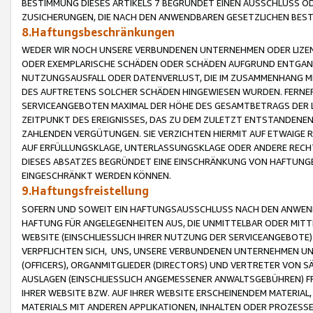
BESTIMMUNG DIESES ARTIKELS 7 BEGRÜNDET EINEN AUSSCHLUSS 
ZUSICHERUNGEN, DIE NACH DEN ANWENDBAREN GESETZLICHEN BE
8.Haftungsbeschränkungen
WEDER WIR NOCH UNSERE VERBUNDENEN UNTERNEHMEN ODER LIZEN
ODER EXEMPLARISCHE SCHÄDEN ODER SCHÄDEN AUFGRUND ENTGANG
NUTZUNGSAUSFALL ODER DATENVERLUST, DIE IM ZUSAMMENHANG MI
DES AUFTRETENS SOLCHER SCHÄDEN HINGEWIESEN WURDEN. FERN
SERVICEANGEBOTEN MAXIMAL DER HÖHE DES GESAMTBETRAGS DER 
ZEITPUNKT DES EREIGNISSES, DAS ZU DEM ZULETZT ENTSTANDENE
ZAHLENDEN VERGÜTUNGEN. SIE VERZICHTEN HIERMIT AUF ETWAIGE 
AUF ERFÜLLUNGSKLAGE, UNTERLASSUNGSKLAGE ODER ANDERE RECHT
DIESES ABSATZES BEGRÜNDET EINE EINSCHRÄNKUNG VON HAFTUNG
EINGESCHRÄNKT WERDEN KÖNNEN.
9.Haftungsfreistellung
SOFERN UND SOWEIT EIN HAFTUNGSAUSSCHLUSS NACH DEN ANWENDB
HAFTUNG FÜR ANGELEGENHEITEN AUS, DIE UNMITTELBAR ODER MITT
WEBSITE (EINSCHLIESSLICH IHRER NUTZUNG DER SERVICEANGEBOTE)
VERPFLICHTEN SICH, UNS, UNSERE VERBUNDENEN UNTERNEHMEN UN
(OFFICERS), ORGANMITGLIEDER (DIRECTORS) UND VERTRETER VON 
AUSLAGEN (EINSCHLIESSLICH ANGEMESSENER ANWALTSGEBÜHREN) FR
IHRER WEBSITE BZW. AUF IHRER WEBSITE ERSCHEINENDEM MATERIAL
MATERIALS MIT ANDEREN APPLIKATIONEN, INHALTEN ODER PROZESSE