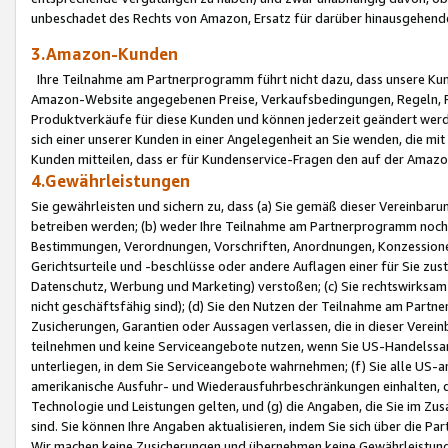
unbeschadet des Rechts von Amazon, Ersatz für darüber hinausgehen
3.Amazon-Kunden
Ihre Teilnahme am Partnerprogramm führt nicht dazu, dass unsere Kun
Amazon-Website angegebenen Preise, Verkaufsbedingungen, Regeln, Ri
Produktverkäufe für diese Kunden und können jederzeit geändert werde
sich einer unserer Kunden in einer Angelegenheit an Sie wenden, die 
Kunden mitteilen, dass er für Kundenservice-Fragen den auf der Ama
4.Gewährleistungen
Sie gewährleisten und sichern zu, dass (a) Sie gemäß dieser Vereinba
betreiben werden; (b) weder Ihre Teilnahme am Partnerprogramm noch d
Bestimmungen, Verordnungen, Vorschriften, Anordnungen, Konzessionen,
Gerichtsurteile und -beschlüsse oder andere Auflagen einer für Sie zu
Datenschutz, Werbung und Marketing) verstoßen; (c) Sie rechtswirksam 
nicht geschäftsfähig sind); (d) Sie den Nutzen der Teilnahme am Partne
Zusicherungen, Garantien oder Aussagen verlassen, die in dieser Verein
teilnehmen und keine Serviceangebote nutzen, wenn Sie US-Handelssa
unterliegen, in dem Sie Serviceangebote wahrnehmen; (f) Sie alle US
amerikanische Ausfuhr- und Wiederausfuhrbeschränkungen einhalten, 
Technologie und Leistungen gelten, und (g) die Angaben, die Sie im 
sind. Sie können Ihre Angaben aktualisieren, indem Sie sich über die 
Wir machen keine Zusicherungen und übernehmen keine Gewährleistun