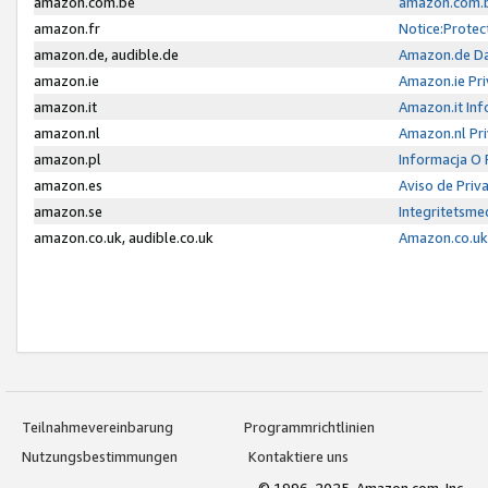
amazon.com.be
amazon.com.b
amazon.fr
Notice:Protec
amazon.de, audible.de
Amazon.de Da
amazon.ie
Amazon.ie Pri
amazon.it
Amazon.it Inf
amazon.nl
Amazon.nl Pri
amazon.pl
Informacja O
amazon.es
Aviso de Priv
amazon.se
Integritetsm
amazon.co.uk, audible.co.uk
Amazon.co.uk 
Teilnahmevereinbarung
Programmrichtlinien
Nutzungsbestimmungen
Kontaktiere uns