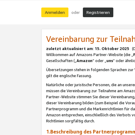
Anmelden
Registrieren
oder
Vereinbarung zur Teil
zuletzt aktualisiert am
:
15. Oktober 2025
(De
Willkommen auf Amazons Partner-Website (die „
Gesellschaften („
Amazon
“ oder „
uns
“ oder ähnl
Übersetzungen stehen in folgenden Sprachen zur 
gilt die englische Fassung.
Natürliche oder juristische Personen, die an uns
müssen die Vereinbarung zur Teilnahme am Amaz
Partner-Website stimmen Sie dieser Vereinbarung,
dieser Vereinbarung bilden (zum Beispiel die Vo
Partnerprogramm und die Markenrichtlinien für da
Amazon entsprechen, einschließlich des Verbots vo
Richtlinien sorgfältig durch.
1.Beschreibung des Partnerprogra