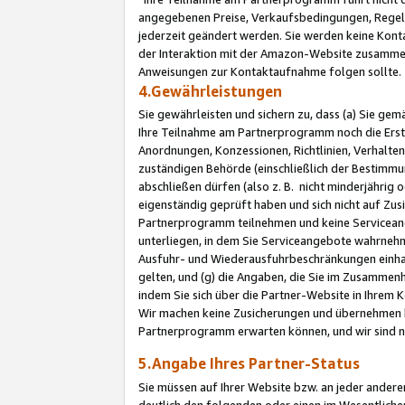
angegebenen Preise, Verkaufsbedingungen, Regeln
jederzeit geändert werden. Sie werden keine Konta
der Interaktion mit der Amazon-Website zusamme
Anweisungen zur Kontaktaufnahme folgen sollte.
4.Gewährleistungen
Sie gewährleisten und sichern zu, dass (a) Sie g
Ihre Teilnahme am Partnerprogramm noch die Erst
Anordnungen, Konzessionen, Richtlinien, Verhalten
zuständigen Behörde (einschließlich der Bestimmu
abschließen dürfen (also z. B. nicht minderjährig
eigenständig geprüft haben und sich nicht auf Zusi
Partnerprogramm teilnehmen und keine Servicean
unterliegen, in dem Sie Serviceangebote wahrneh
Ausfuhr- und Wiederausfuhrbeschränkungen einhal
gelten, und (g) die Angaben, die Sie im Zusammen
indem Sie sich über die Partner-Website in Ihrem
Wir machen keine Zusicherungen und übernehmen 
Partnerprogramm erwarten können, und wir sind n
5.Angabe Ihres Partner-Status
Sie müssen auf Ihrer Website bzw. an jeder ander
deutlich den folgenden oder einen im Wesentlichen