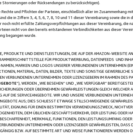
ge Stornierungen oder Rücksendungen zu berücksichtigen).
 Rechte und Pflichten der Parteien, einschließlich aller im Zusammenhang m
 die in Ziffern 3, 4, 5, 6, 7, 8, 10 und 11 dieser Vereinbarung sowie die in
er noch nicht erfüllte Zahlungsverpflichtungen aus dieser Vereinbarung, die
arteien nicht von den bereits entstandenen Verbindlichkeiten aus dieser Ver
gung begangen wurde.
 PRODUKTE UND DIENSTLEISTUNGEN, DIE AUF DER AMAZON-WEBSITE AN
GRAMMIERSCHNITTSTELLE FÜR PRODUKTWERBUNG, DATENFEEDS UND INH
-NAMEN, MARKEN UND LOGOS UNSERER VERBUNDENEN UNTERNEHMEN (EIN
IONEN, MATERIAL, DATEN, BILDER, TEXTE UND SONSTIGE GEWERBLICHE 
EREN VERBUNDENEN UNTERNEHMEN ODER LIZENZGEBERN IM RAHMEN DES 
NGEBOTE
“), WERDEN „WIE BESEHEN“ UND „WIE VERFÜGBAR“ BEREITGEST
CHERUNGEN ODER ÜBERNEHMEN GEWÄHRLEISTUNGEN GLEICH WELCHER AR
ZUG AUF DIE SERVICEANGEBOTE. WIR UND UNSERE VERBUNDENEN UNTERNEH
ANGEBOTE AUS; DIES SCHLIESST ETWAIGE STILLSCHWEIGENDE GEWÄHRLE
LITÄT, EIGNUNG FÜR EINEN BESTIMMTEN VERWENDUNGSZWECK, NICHTVER
OGENHEITEN, DEM ÜBLICHEN GESCHÄFTSVERKEHR, DER LEISTUNG ODER H
 BESCHAFFENHEIT, MERKMALE, FUNKTIONEN, DEN LEISTUNGSUMFANG ODER
VERBUNDENEN UNTERNEHMEN ODER LIZENZGEBER GEWÄHRLEISTEN, DASS D
HGÄNGIG BZW. AUF BESTIMMTE ART UND WEISE FUNKTIONIEREN WERDEN 