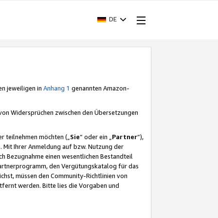
DE
en jeweiligen in
Anhang 1
genannten Amazon-
e von Widersprüchen zwischen den Übersetzungen
er teilnehmen möchten („
Sie
“ oder ein „
Partner
“),
. Mit Ihrer Anmeldung auf bzw. Nutzung der
durch Bezugnahme einen wesentlichen Bestandteil
 Partnerprogramm, den Vergütungskatalog für das
ichst, müssen den Community-Richtlinien von
fernt werden. Bitte lies die Vorgaben und