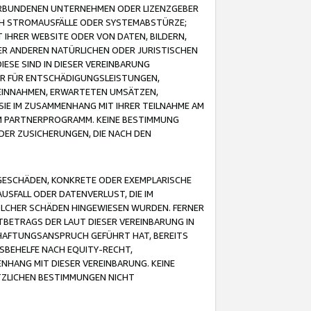
VERBUNDENEN UNTERNEHMEN ODER LIZENZGEBER
ICH STROMAUSFÄLLE ODER SYSTEMABSTÜRZE;
IHRER WEBSITE ODER VON DATEN, BILDERN,
ER ANDEREN NATÜRLICHEN ODER JURISTISCHEN
ESE SIND IN DIESER VEREINBARUNG
R FÜR ENTSCHÄDIGUNGSLEISTUNGEN,
EINNAHMEN, ERWARTETEN UMSÄTZEN,
SIE IM ZUSAMMENHANG MIT IHRER TEILNAHME AM
M PARTNERPROGRAMM. KEINE BESTIMMUNG
DER ZUSICHERUNGEN, DIE NACH DEN
GESCHÄDEN, KONKRETE ODER EXEMPLARISCHE
SFALL ODER DATENVERLUST, DIE IM
OLCHER SCHÄDEN HINGEWIESEN WURDEN. FERNER
BETRAGS DER LAUT DIESER VEREINBARUNG IN
HAFTUNGSANSPRUCH GEFÜHRT HAT, BEREITS
SBEHELFE NACH EQUITY-RECHT,
NHANG MIT DIESER VEREINBARUNG. KEINE
TZLICHEN BESTIMMUNGEN NICHT