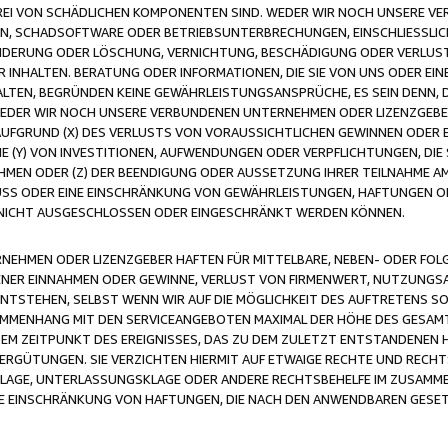
FREI VON SCHÄDLICHEN KOMPONENTEN SIND. WEDER WIR NOCH UNSERE 
VIREN, SCHADSOFTWARE ODER BETRIEBSUNTERBRECHUNGEN, EINSCHLIESSL
ÄNDERUNG ODER LÖSCHUNG, VERNICHTUNG, BESCHÄDIGUNG ODER VERLUST 
INHALTEN. BERATUNG ODER INFORMATIONEN, DIE SIE VON UNS ODER EIN
LTEN, BEGRÜNDEN KEINE GEWÄHRLEISTUNGSANSPRÜCHE, ES SEIN DENN, DI
WEDER WIR NOCH UNSERE VERBUNDENEN UNTERNEHMEN ODER LIZENZGEBE
FGRUND (X) DES VERLUSTS VON VORAUSSICHTLICHEN GEWINNEN ODER 
 (Y) VON INVESTITIONEN, AUFWENDUNGEN ODER VERPFLICHTUNGEN, DIE 
EN ODER (Z) DER BEENDIGUNG ODER AUSSETZUNG IHRER TEILNAHME A
LUSS ODER EINE EINSCHRÄNKUNG VON GEWÄHRLEISTUNGEN, HAFTUNGEN O
NICHT AUSGESCHLOSSEN ODER EINGESCHRÄNKT WERDEN KÖNNEN.
EHMEN ODER LIZENZGEBER HAFTEN FÜR MITTELBARE, NEBEN- ODER FOL
R EINNAHMEN ODER GEWINNE, VERLUST VON FIRMENWERT, NUTZUNGSAU
TSTEHEN, SELBST WENN WIR AUF DIE MÖGLICHKEIT DES AUFTRETENS S
MENHANG MIT DEN SERVICEANGEBOTEN MAXIMAL DER HÖHE DES GESAMT
M ZEITPUNKT DES EREIGNISSES, DAS ZU DEM ZULETZT ENTSTANDENEN 
ERGÜTUNGEN. SIE VERZICHTEN HIERMIT AUF ETWAIGE RECHTE UND RECHT
KLAGE, UNTERLASSUNGSKLAGE ODER ANDERE RECHTSBEHELFE IM ZUSAMME
NE EINSCHRÄNKUNG VON HAFTUNGEN, DIE NACH DEN ANWENDBAREN GESE