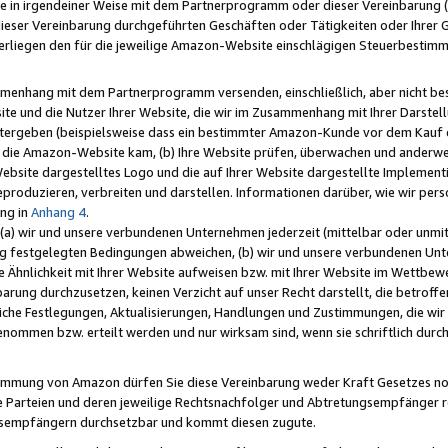
e in irgendeiner Weise mit dem Partnerprogramm oder dieser Vereinbarung (ei
ieser Vereinbarung durchgeführten Geschäften oder Tätigkeiten oder Ihrer 
liegen den für die jeweilige Amazon-Website einschlägigen Steuerbestim
mmenhang mit dem Partnerprogramm versenden, einschließlich, aber nicht be
site und die Nutzer Ihrer Website, die wir im Zusammenhang mit Ihrer Darst
itergeben (beispielsweise dass ein bestimmter Amazon-Kunde vor dem Kauf
uf die Amazon-Website kam, (b) Ihre Website prüfen, überwachen und anderwei
r Website dargestelltes Logo und die auf Ihrer Website dargestellte Impleme
reproduzieren, verbreiten und darstellen. Informationen darüber, wie wir per
ng in
Anhang 4
.
 (a) wir und unsere verbundenen Unternehmen jederzeit (mittelbar oder unmit
ng festgelegten Bedingungen abweichen, (b) wir und unsere verbundenen Unte
 Ähnlichkeit mit Ihrer Website aufweisen bzw. mit Ihrer Website im Wettbewer
barung durchzusetzen, keinen Verzicht auf unser Recht darstellt, die betrof
liche Festlegungen, Aktualisierungen, Handlungen und Zustimmungen, die wi
enommen bzw. erteilt werden und nur wirksam sind, wenn sie schriftlich dur
stimmung von Amazon dürfen Sie diese Vereinbarung weder Kraft Gesetzes no
die Parteien und deren jeweilige Rechtsnachfolger und Abtretungsempfänger 
ngsempfängern durchsetzbar und kommt diesen zugute.