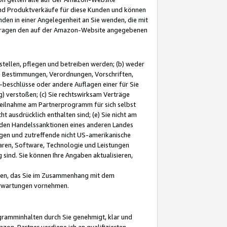
und Produktverkäufe für diese Kunden und können
nden in einer Angelegenheit an Sie wenden, die mit
e-Fragen den auf der Amazon-Website angegebenen
stellen, pflegen und betreiben werden; (b) weder
e Bestimmungen, Verordnungen, Vorschriften,
-beschlüsse oder andere Auflagen einer für Sie
 verstoßen; (c) Sie rechtswirksam Verträge
r Teilnahme am Partnerprogramm für sich selbst
t ausdrücklich enthalten sind; (e) Sie nicht am
den Handelssanktionen eines anderen Landes
gen und zutreffende nicht US-amerikanische
ren, Software, Technologie und Leistungen
sind. Sie können Ihre Angaben aktualisieren,
men, das Sie im Zusammenhang mit dem
 Erwartungen vornehmen.
ogramminhalten durch Sie genehmigt, klar und
zon-Partner verdiene ich an qualifizierten