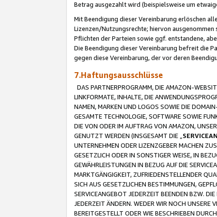
Betrag ausgezahlt wird (beispielsweise um etwai
Mit Beendigung dieser Vereinbarung erlöschen alle
Lizenzen/Nutzungsrechte; hiervon ausgenommen sind
Pflichten der Parteien sowie ggf. entstandene, ab
Die Beendigung dieser Vereinbarung befreit die P
gegen diese Vereinbarung, der vor deren Beendi
7.Haftungsausschlüsse
DAS PARTNERPROGRAMM, DIE AMAZON-WEBSITE,
LINKFORMATE, INHALTE, DIE ANWENDUNGSPRO
NAMEN, MARKEN UND LOGOS SOWIE DIE DOMAIN
GESAMTE TECHNOLOGIE, SOFTWARE SOWIE FUNKT
DIE VON ODER IM AUFTRAG VON AMAZON, UNS
GENUTZT WERDEN (INSGESAMT DIE „
SERVICEA
UNTERNEHMEN ODER LIZENZGEBER MACHEN ZUSI
GESETZLICH ODER IN SONSTIGER WEISE, IN BE
GEWÄHRLEISTUNGEN IN BEZUG AUF DIE SERVICE
MARKTGÄNGIGKEIT, ZUFRIEDENSTELLENDER QUA
SICH AUS GESETZLICHEN BESTIMMUNGEN, GEPFL
SERVICEANGEBOT JEDERZEIT BEENDEN BZW. DIE
JEDERZEIT ÄNDERN. WEDER WIR NOCH UNSERE 
BEREITGESTELLT ODER WIE BESCHRIEBEN DURC