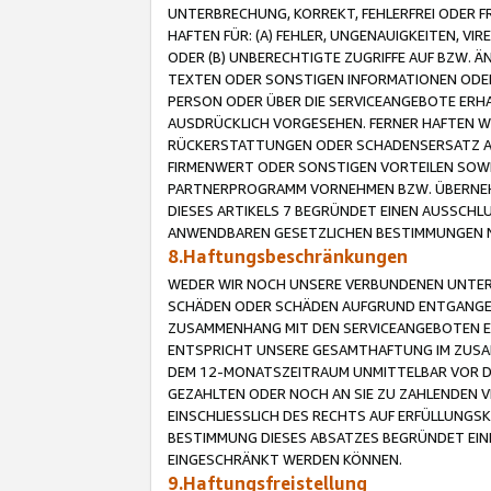
UNTERBRECHUNG, KORREKT, FEHLERFREI ODER 
HAFTEN FÜR: (A) FEHLER, UNGENAUIGKEITEN, 
ODER (B) UNBERECHTIGTE ZUGRIFFE AUF BZW. 
TEXTEN ODER SONSTIGEN INFORMATIONEN ODER 
PERSON ODER ÜBER DIE SERVICEANGEBOTE ERHA
AUSDRÜCKLICH VORGESEHEN. FERNER HAFTEN 
RÜCKERSTATTUNGEN ODER SCHADENSERSATZ AU
FIRMENWERT ODER SONSTIGEN VORTEILEN SOWIE
PARTNERPROGRAMM VORNEHMEN BZW. ÜBERNEHM
DIESES ARTIKELS 7 BEGRÜNDET EINEN AUSSCH
ANWENDBAREN GESETZLICHEN BESTIMMUNGEN 
8.Haftungsbeschränkungen
WEDER WIR NOCH UNSERE VERBUNDENEN UNTERN
SCHÄDEN ODER SCHÄDEN AUFGRUND ENTGANGENE
ZUSAMMENHANG MIT DEN SERVICEANGEBOTEN EN
ENTSPRICHT UNSERE GESAMTHAFTUNG IM ZUSAM
DEM 12-MONATSZEITRAUM UNMITTELBAR VOR DE
GEZAHLTEN ODER NOCH AN SIE ZU ZAHLENDEN V
EINSCHLIESSLICH DES RECHTS AUF ERFÜLLUNGS
BESTIMMUNG DIESES ABSATZES BEGRÜNDET EI
EINGESCHRÄNKT WERDEN KÖNNEN.
9.Haftungsfreistellung