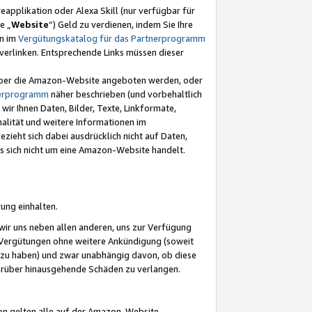
eapplikation oder Alexa Skill (nur verfügbar für
e „
Website
“) Geld zu verdienen, indem Sie Ihre
en im
Vergütungskatalog für das Partnerprogramm
t) verlinken. Entsprechende Links müssen dieser
e über die Amazon-Website angeboten werden, oder
nerprogramm
näher beschrieben (und vorbehaltlich
ir Ihnen Daten, Bilder, Texte, Linkformate,
alität und weitere Informationen im
zieht sich dabei ausdrücklich nicht auf Daten,
es sich nicht um eine Amazon-Website handelt.
rung einhalten.
ir uns neben allen anderen, uns zur Verfügung
n Vergütungen ohne weitere Ankündigung (soweit
 zu haben) und zwar unabhängig davon, ob diese
darüber hinausgehende Schäden zu verlangen.
on gelten alle auf der Amazon-Website