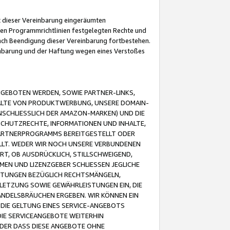
it dieser Vereinbarung eingeräumten
 den Programmrichtlinien festgelegten Rechte und
 nach Beendigung dieser Vereinbarung fortbestehen.
einbarung und der Haftung wegen eines Verstoßes
GEBOTEN WERDEN, SOWIE PARTNER-LINKS,
ALTE VON PRODUKTWERBUNG, UNSERE DOMAIN-
SCHLIESSLICH DER AMAZON-MARKEN) UND DIE
SCHUTZRECHTE, INFORMATIONEN UND INHALTE,
PARTNERPROGRAMMS BEREITGESTELLT ODER
ELLT. WEDER WIR NOCH UNSERE VERBUNDENEN
T, OB AUSDRÜCKLICH, STILLSCHWEIGEND,
MEN UND LIZENZGEBER SCHLIESSEN JEGLICHE
ISTUNGEN BEZÜGLICH RECHTSMÄNGELN,
LETZUNG SOWIE GEWÄHRLEISTUNGEN EIN, DIE
ANDELSBRÄUCHEN ERGEBEN. WIR KÖNNEN EIN
 DIE GELTUNG EINES SERVICE-ANGEBOTS
IE SERVICEANGEBOTE WEITERHIN
ODER DASS DIESE ANGEBOTE OHNE