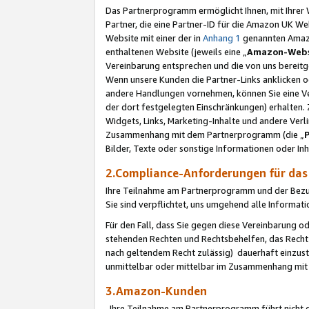
Das Partnerprogramm ermöglicht Ihnen, mit Ihrer W
Partner, die eine Partner-ID für die Amazon UK W
Website mit einer der in
Anhang 1
genannten Amazon
enthaltenen Website (jeweils eine „
Amazon-Webs
Vereinbarung entsprechen und die von uns bereitg
Wenn unsere Kunden die Partner-Links anklicken 
andere Handlungen vornehmen, können Sie eine Ver
der dort festgelegten Einschränkungen) erhalten. 
Widgets, Links, Marketing-Inhalte und andere Ver
Zusammenhang mit dem Partnerprogramm (die „
Bilder, Texte oder sonstige Informationen oder In
2.Compliance-Anforderungen für d
Ihre Teilnahme am Partnerprogramm und der Bezug 
Sie sind verpflichtet, uns umgehend alle Informat
Für den Fall, dass Sie gegen diese Vereinbarung 
stehenden Rechten und Rechtsbehelfen, das Recht
nach geltendem Recht zulässig) dauerhaft einzus
unmittelbar oder mittelbar im Zusammenhang mit
3.Amazon-Kunden
Ihre Teilnahme am Partnerprogramm führt nicht d