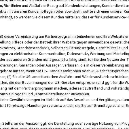
, Richtlinien und Abläufe in Bezug auf Kundenbestellungen, Kundendienst 
kte mit unseren Kunden pflegen oder abwickeln; sollte sich einer unserer Ku
nhängt, so werden Sie diesem Kunden mitteilen, dass er für Kundenservic
emäß dieser Vereinbarung am Partnerprogramm teilnehmen und Ihre Website er
ellung, Pflege oder der Betrieb Ihrer Website gegen anwendbare gesetzlich
skodizes, Branchenstandards, Selbstregulierungsregeln, Gerichtsurteile und 
ngen zu elektronischer Kommunikation, Datenschutz, Werbung und Marketing)
 oder aus anderen Gründen nicht geschäftsfähig sind); (d) Sie den Nutzen de
cherungen, Garantien oder Aussagen verlassen, die in dieser Vereinbarung nich
gebote nutzen, wenn Sie US-Handelssanktionen oder US-Recht entsprechen
men; (f) Sie alle US-amerikanischen Ausfuhr- und Wiederausfuhrbeschränkun
ten, die den Bestimmungen der US-Gesetze entsprechen und ggf. für die Wa
hang mit dem Partnerprogramm machen, jederzeit zutreffend und vollständig 
 Konto einloggen und „Kontoeinstellungen“ auswählen.
keine Gewährleistungen im Hinblick auf das Besucher- und Vergütungsvolu
icht für etwaige Handlungen verantwortlich, die Sie auf Grundlage solcher
en Stelle, an der Amazon ggf. die Darstellung oder sonstige Nutzung von Pr
 ähnlichen, nach dieser Vereinbarung zulässigen, Hinweis anbringen: „Als Ama