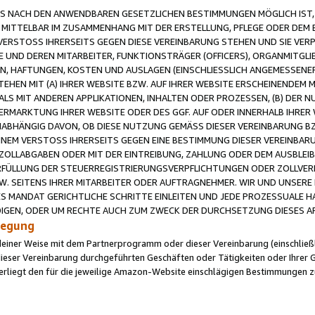
 NACH DEN ANWENDBAREN GESETZLICHEN BESTIMMUNGEN MÖGLICH IST, S
MITTELBAR IM ZUSAMMENHANG MIT DER ERSTELLUNG, PFLEGE ODER DEM BE
ERSTOSS IHRERSEITS GEGEN DIESE VEREINBARUNG STEHEN UND SIE VERP
UND DEREN MITARBEITER, FUNKTIONSTRÄGER (OFFICERS), ORGANMITGLI
N, HAFTUNGEN, KOSTEN UND AUSLAGEN (EINSCHLIESSLICH ANGEMESSENE
HEN MIT (A) IHRER WEBSITE BZW. AUF IHRER WEBSITE ERSCHEINENDEM M
LS MIT ANDEREN APPLIKATIONEN, INHALTEN ODER PROZESSEN, (B) DER 
RMARKTUNG IHRER WEBSITE ODER DES GGF. AUF ODER INNERHALB IHRER W
ABHÄNGIG DAVON, OB DIESE NUTZUNG GEMÄSS DIESER VEREINBARUNG B
EINEM VERSTOSS IHRERSEITS GEGEN EINE BESTIMMUNG DIESER VEREINBARU
D ZOLLABGABEN ODER MIT DER EINTREIBUNG, ZAHLUNG ODER DEM AUSBLEI
FÜLLUNG DER STEUERREGISTRIERUNGSVERPFLICHTUNGEN ODER ZOLLVERPF
W. SEITENS IHRER MITARBEITER ODER AUFTRAGNEHMER. WIR UND UNSERE
ES MANDAT GERICHTLICHE SCHRITTE EINLEITEN UND JEDE PROZESSUALE 
GEN, ODER UM RECHTE AUCH ZUM ZWECK DER DURCHSETZUNG DIESES AR
ilegung
endeiner Weise mit dem Partnerprogramm oder dieser Vereinbarung (einschließl
ieser Vereinbarung durchgeführten Geschäften oder Tätigkeiten oder Ihrer 
iegt den für die jeweilige Amazon-Website einschlägigen Bestimmungen z