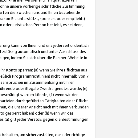
ohne unsere vorherige schriftliche Zustimmung
ürfen die zwischen uns und Ihnen bestehende
mazon Sie unterstützt, sponsert oder empfiehlt)
oder juristischen Person besteht, es sei denn,
arung kann von Ihnen und uns jederzeit ordentlich
t zulässig automatisch und unter Ausschluss des
gen, indem Sie sich über die Partner-Website in
hr Konto sperren: (a) wenn Sie Ihre Pflichten aus
eßlich Programmrichtlinien) nicht innerhalb von 7
ngsansprüchen im Zusammenhang mit Ihrer
ührende oder illegale Zwecke genutzt wurde; (e)
eschädigt werden könnte; (f) wenn wir der
rteien durchgeführten Tätigkeiten einer Pflicht
nen, die unserer Ansicht nach mit Ihnen verbunden
nto gesperrt haben) oder (h) wenn wir das
 (a) gilt jeder Verstoß gegen die Bestimmungen
ehalten, um sicherzustellen, dass der richtige