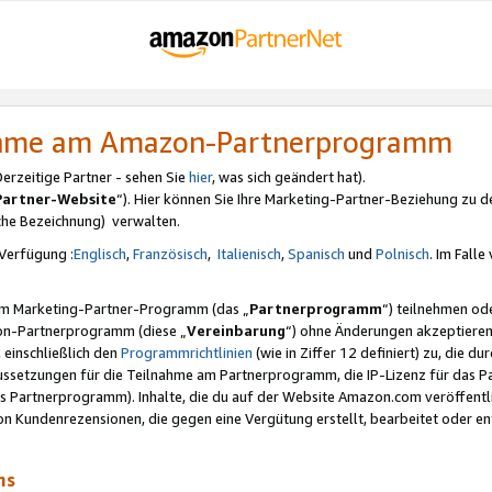
nahme am Amazon-Partnerprogramm
rzeitige Partner - sehen Sie
hier
, was sich geändert hat).
Partner-Website
“). Hier können Sie Ihre Marketing-Partner-Beziehung zu d
iche Bezeichnung) verwalten.
Verfügung :
Englisch
,
Französisch
,
Italienisch
,
Spanisch
und
Polnisch
. Im Fall
erem Marketing-Partner-Programm (das „
Partnerprogramm
“) teilnehmen od
on-Partnerprogramm (diese „
Vereinbarung
“) ohne Änderungen akzeptieren
 einschließlich den
Programmrichtlinien
(wie in Ziffer 12 definiert) zu, die 
raussetzungen für die Teilnahme am Partnerprogramm, die IP-Lizenz für das
s Partnerprogramm). Inhalte, die du auf der Website Amazon.com veröffentl
n Kundenrezensionen, die gegen eine Vergütung erstellt, bearbeitet oder ent
mms