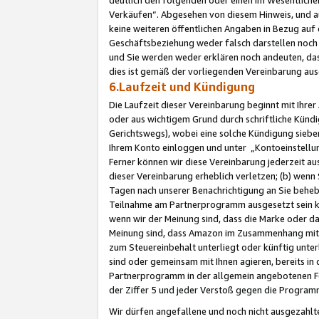
Verkäufen“. Abgesehen von diesem Hinweis, und a
keine weiteren öffentlichen Angaben in Bezug au
Geschäftsbeziehung weder falsch darstellen noch a
und Sie werden weder erklären noch andeuten, dass
dies ist gemäß der vorliegenden Vereinbarung ausd
6.Laufzeit und Kündigung
Die Laufzeit dieser Vereinbarung beginnt mit Ihre
oder aus wichtigem Grund durch schriftliche Kündi
Gerichtswegs), wobei eine solche Kündigung siebe
Ihrem Konto einloggen und unter „Kontoeinstellu
Ferner können wir diese Vereinbarung jederzeit aus
dieser Vereinbarung erheblich verletzen; (b) wenn
Tagen nach unserer Benachrichtigung an Sie behe
Teilnahme am Partnerprogramm ausgesetzt sein kö
wenn wir der Meinung sind, dass die Marke oder 
Meinung sind, dass Amazon im Zusammenhang mit d
zum Steuereinbehalt unterliegt oder künftig unter
sind oder gemeinsam mit Ihnen agieren, bereits in
Partnerprogramm in der allgemein angebotenen Fo
der Ziffer 5 und jeder Verstoß gegen die Programm
Wir dürfen angefallene und noch nicht ausgezahlt