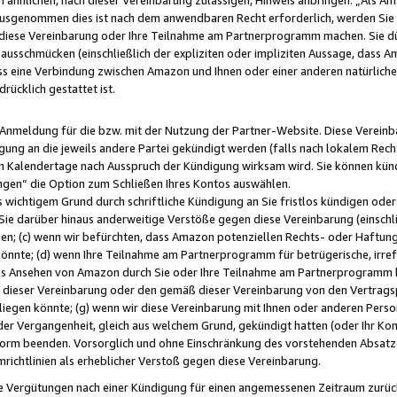
usgenommen dies ist nach dem anwendbaren Recht erforderlich, werden Sie 
f diese Vereinbarung oder Ihre Teilnahme am Partnerprogramm machen. Sie d
usschmücken (einschließlich der expliziten oder impliziten Aussage, dass A
 eine Verbindung zwischen Amazon und Ihnen oder einer anderen natürlichen 
rücklich gestattet ist.
r Anmeldung für die bzw. mit der Nutzung der Partner-Website. Diese Vereinb
gung an die jeweils andere Partei gekündigt werden (falls nach lokalem Rech
n Kalendertage nach Ausspruch der Kündigung wirksam wird. Sie können kündi
ngen“ die Option zum Schließen Ihres Kontos auswählen.
 wichtigem Grund durch schriftliche Kündigung an Sie fristlos kündigen oder I
 Sie darüber hinaus anderweitige Verstöße gegen diese Vereinbarung (einschli
ben; (c) wenn wir befürchten, dass Amazon potenziellen Rechts- oder Haftu
nnte; (d) wenn Ihre Teilnahme am Partnerprogramm für betrügerische, irref
das Ansehen von Amazon durch Sie oder Ihre Teilnahme am Partnerprogramm b
ieser Vereinbarung oder den gemäß dieser Vereinbarung von den Vertragspa
liegen könnte; (g) wenn wir diese Vereinbarung mit Ihnen oder anderen Perso
 der Vergangenheit, gleich aus welchem Grund, gekündigt hatten (oder Ihr Ko
rm beenden. Vorsorglich und ohne Einschränkung des vorstehenden Absatzes
richtlinien als erheblicher Verstoß gegen diese Vereinbarung.
e Vergütungen nach einer Kündigung für einen angemessenen Zeitraum zurückb