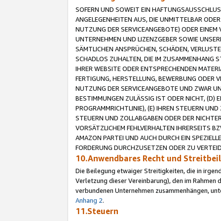
SOFERN UND SOWEIT EIN HAFTUNGSAUSSCHLUSS
ANGELEGENHEITEN AUS, DIE UNMITTELBAR ODER 
NUTZUNG DER SERVICEANGEBOTE) ODER EINEM V
UNTERNEHMEN UND LIZENZGEBER SOWIE UNSERE 
SÄMTLICHEN ANSPRÜCHEN, SCHÄDEN, VERLUSTE
SCHADLOS ZUHALTEN, DIE IM ZUSAMMENHANG STE
IHRER WEBSITE ODER ENTSPRECHENDEN MATERIA
FERTIGUNG, HERSTELLUNG, BEWERBUNG ODER VE
NUTZUNG DER SERVICEANGEBOTE UND ZWAR UN
BESTIMMUNGEN ZULÄSSIG IST ODER NICHT, (D) 
PROGRAMMRICHTLINIE), (E) IHREN STEUERN UN
STEUERN UND ZOLLABGABEN ODER DER NICHTER
VORSÄTZLICHEM FEHLVERHALTEN IHRERSEITS BZ
AMAZON PARTEI UND AUCH DURCH EIN SPEZIELL
FORDERUNG DURCHZUSETZEN ODER ZU VERTEIDI
10.Anwendbares Recht und Streitbe
Die Beilegung etwaiger Streitigkeiten, die in irg
Verletzung dieser Vereinbarung), den im Rahmen d
verbundenen Unternehmen zusammenhängen, unterl
Anhang 2
.
11.Steuern