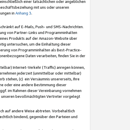
nschließlich einer tatsächlichen oder angeblichen
Geschäftsbeziehung mit uns oder unseren
mungen in
Anhang 3
.
schränkt auf E-Mails, Push- und SMS-Nachrichten.
ellung von Partner-Links und Programminhalten
 eines Produkts auf der Amazon-Website über
tig untersuchen, um die Einhaltung dieser
ntierung von Programminhalten als Best-Practice-
sonenbezogene Daten verarbeiten, finden Sie in der
telbar) Internet-Verkehr (Traffic) anregen können,
rnehmen jederzeit (unmittelbar oder mittelbar)
b stehen, (c) ein Versäumnis unsererseits, Ihre
fene oder eine andere Bestimmung dieser
r ggf. im Rahmen dieser Vereinbarung vornehmen
ch unseren bevollmächtigten Vertreter vorgelegt
ch auf andere Weise abtreten. Vorbehaltlich
rechtlich bindend, gegenüber den Parteien und