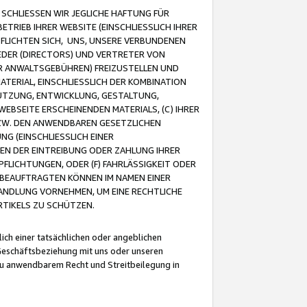
CHLIESSEN WIR JEGLICHE HAFTUNG FÜR
TRIEB IHRER WEBSITE (EINSCHLIESSLICH IHRER
FLICHTEN SICH, UNS, UNSERE VERBUNDENEN
EDER (DIRECTORS) UND VERTRETER VON
R ANWALTSGEBÜHREN) FREIZUSTELLEN UND
ATERIAL, EINSCHLIESSLICH DER KOMBINATION
NUTZUNG, ENTWICKLUNG, GESTALTUNG,
EBSEITE ERSCHEINENDEN MATERIALS, (C) IHRER
ZW. DEN ANWENDBAREN GESETZLICHEN
NG (EINSCHLIESSLICH EINER
BEN DER EINTREIBUNG ODER ZAHLUNG IHRER
LICHTUNGEN, ODER (F) FAHRLÄSSIGKEIT ODER
 BEAUFTRAGTEN KÖNNEN IM NAMEN EINER
HANDLUNG VORNEHMEN, UM EINE RECHTLICHE
TIKELS ZU SCHÜTZEN.
ich einer tatsächlichen oder angeblichen
Geschäftsbeziehung mit uns oder unseren
u anwendbarem Recht und Streitbeilegung in