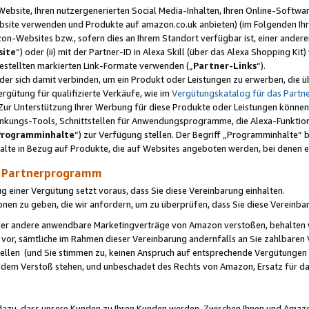
ebsite, Ihren nutzergenerierten Social Media-Inhalten, Ihren Online-Softwar
ebsite verwenden und Produkte auf amazon.co.uk anbieten) (im Folgenden Ihr
-Websites bzw., sofern dies an Ihrem Standort verfügbar ist, einer ander
ite
“) oder (ii) mit der Partner-ID in Alexa Skill (über das Alexa Shopping Ki
estellten markierten Link-Formate verwenden („
Partner-Links
“).
oder sich damit verbinden, um ein Produkt oder Leistungen zu erwerben, di
gütung für qualifizierte Verkäufe, wie im
Vergütungskatalog für das Part
Zur Unterstützung Ihrer Werbung für diese Produkte oder Leistungen können w
linkungs-Tools, Schnittstellen für Anwendungsprogramme, die Alexa-Funktion
Programminhalte
“) zur Verfügung stellen. Der Begriff „Programminhalte“ be
halte in Bezug auf Produkte, die auf Websites angeboten werden, bei denen 
as Partnerprogramm
einer Vergütung setzt voraus, dass Sie diese Vereinbarung einhalten.
ionen zu geben, die wir anfordern, um zu überprüfen, dass Sie diese Vereinba
oder andere anwendbare Marketingverträge von Amazon verstoßen, behalten w
 vor, sämtliche im Rahmen dieser Vereinbarung andernfalls an Sie zahlbare
tellen (und Sie stimmen zu, keinen Anspruch auf entsprechende Vergütungen
 dem Verstoß stehen, und unbeschadet des Rechts von Amazon, Ersatz für 
azu, dass unsere Kunden zu Ihren Kunden werden. Zwischen Ihnen und Amaz