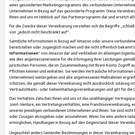
eines gesonderten Marketingprogramms des verbundenen Unternehmens
Unternehmen in Bezug auf das gesonderte Programm. Diese Vereinbarung
Ihnen und uns im Hinblick auf das Partnerprogramm dar und ersetzt al
Für die Zwecke dieser Vereinbarung verstehen sich die Begriffe „schließ
von „jedoch nicht beschränkt auf“.
Sämtliche Informationen in Bezug auf Amazon oder unsere verbunde
bereitstellen oder zugänglich machen und die nicht öffentlich bekannt bz
Informationen
“ von Amazon dar und verbleiben im alleinigen Eigent
wie dies angemessenerweise für die Erbringung Ihrer Leistungen gemäß d
juristischen Personen, die im Zusammenhang mit Ihrem Konto Zugriff au
Pflichten kennen und einhalten. Sie werden Vertrauliche Informationen 
Unternehmen) weitergeben und alle angemessenen Maßnahmen ergreifen
schützen, die gemäß dieser Vereinbarung nicht ausdrücklich zulässig is
Vertraulichkeits- oder Geheimhaltungsvereinbarungen und gilt für die
Das Verhältnis zwischen Ihnen und uns ist das unabhängiger Vertragspa
Joint-Venture, ein Vertretungsverhältnis, eine Franchisevereinbarung, 
unseren jeweiligen verbundenen Unternehmen und Ihnen. Sie sind ni
oder Zusagen abzugeben oder anzunehmen. Wenn Sie eine andere natürli
ermöglichen, Handlungen in Bezug auf den Gegenstand dieser Vereinbar
Ungeachtet anders lautender Bestimmungen in dieser Vereinbarung wird