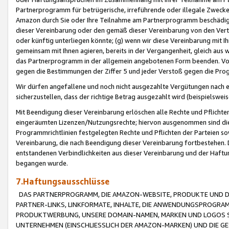
Partnerprogramm für betrügerische, irreführende oder illegale Zwecke
Amazon durch Sie oder Ihre Teilnahme am Partnerprogramm beschädig
dieser Vereinbarung oder den gemäß dieser Vereinbarung von den Vertr
oder künftig unterliegen könnte; (g) wenn wir diese Vereinbarung mit I
gemeinsam mit Ihnen agieren, bereits in der Vergangenheit, gleich aus
das Partnerprogramm in der allgemein angebotenen Form beenden. Vors
gegen die Bestimmungen der Ziffer 5 und jeder Verstoß gegen die Prog
Wir dürfen angefallene und noch nicht ausgezahlte Vergütungen nach 
sicherzustellen, dass der richtige Betrag ausgezahlt wird (beispielsw
Mit Beendigung dieser Vereinbarung erlöschen alle Rechte und Pflichte
eingeräumten Lizenzen/Nutzungsrechte; hiervon ausgenommen sind die in 
Programmrichtlinien festgelegten Rechte und Pflichten der Parteien sow
Vereinbarung, die nach Beendigung dieser Vereinbarung fortbestehen. D
entstandenen Verbindlichkeiten aus dieser Vereinbarung und der Haft
begangen wurde.
7.Haftungsausschlüsse
DAS PARTNERPROGRAMM, DIE AMAZON-WEBSITE, PRODUKTE UND DI
PARTNER-LINKS, LINKFORMATE, INHALTE, DIE ANWENDUNGSPROGR
PRODUKTWERBUNG, UNSERE DOMAIN-NAMEN, MARKEN UND LOGOS S
UNTERNEHMEN (EINSCHLIESSLICH DER AMAZON-MARKEN) UND DIE GE