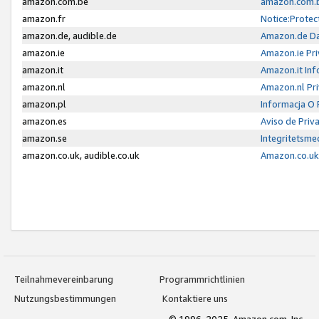
amazon.com.be
amazon.com.b
amazon.fr
Notice:Protec
amazon.de, audible.de
Amazon.de Da
amazon.ie
Amazon.ie Pri
amazon.it
Amazon.it Inf
amazon.nl
Amazon.nl Pri
amazon.pl
Informacja O
amazon.es
Aviso de Priv
amazon.se
Integritetsm
amazon.co.uk, audible.co.uk
Amazon.co.uk 
Teilnahmevereinbarung
Programmrichtlinien
Nutzungsbestimmungen
Kontaktiere uns