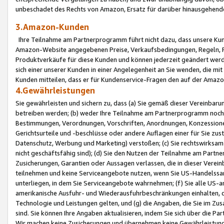
unbeschadet des Rechts von Amazon, Ersatz für darüber hinausgehen
3.Amazon-Kunden
Ihre Teilnahme am Partnerprogramm führt nicht dazu, dass unsere Kun
Amazon-Website angegebenen Preise, Verkaufsbedingungen, Regeln, Ri
Produktverkäufe für diese Kunden und können jederzeit geändert werde
sich einer unserer Kunden in einer Angelegenheit an Sie wenden, die 
Kunden mitteilen, dass er für Kundenservice-Fragen den auf der Ama
4.Gewährleistungen
Sie gewährleisten und sichern zu, dass (a) Sie gemäß dieser Vereinba
betreiben werden; (b) weder Ihre Teilnahme am Partnerprogramm noch d
Bestimmungen, Verordnungen, Vorschriften, Anordnungen, Konzessionen,
Gerichtsurteile und -beschlüsse oder andere Auflagen einer für Sie zu
Datenschutz, Werbung und Marketing) verstoßen; (c) Sie rechtswirksam 
nicht geschäftsfähig sind); (d) Sie den Nutzen der Teilnahme am Partne
Zusicherungen, Garantien oder Aussagen verlassen, die in dieser Verein
teilnehmen und keine Serviceangebote nutzen, wenn Sie US-Handelssa
unterliegen, in dem Sie Serviceangebote wahrnehmen; (f) Sie alle US
amerikanische Ausfuhr- und Wiederausfuhrbeschränkungen einhalten, 
Technologie und Leistungen gelten, und (g) die Angaben, die Sie im 
sind. Sie können Ihre Angaben aktualisieren, indem Sie sich über die 
Wir machen keine Zusicherungen und übernehmen keine Gewährleistun