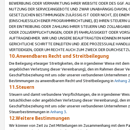
BEWERBUNG ODER VERMARKTUNG IHRER WEBSITE ODER DES GGF. AUF 
NUTZUNG DER SERVICEANGEBOTE UND ZWAR UNABHÄNGIG DAVON, O
GESETZLICHEN BESTIMMUNGEN ZULÄSSIG IST ODER NICHT, (D) EINE
(EINSCHLIESSLICH EINER PROGRAMMRICHTLINIE), (E) IHREN STEUER
DER EINTREIBUNG ODER ZAHLUNG IHRER STEUERN UND ZOLLABGAB
ODER ZOLLVERPFLICHTUNGEN, ODER (F) FAHRLÄSSIGKEIT ODER VORS
AUFTRAGNEHMER. WIR UND UNSERE BEAUFTRAGTEN KÖNNEN IM NAME
GERICHTLICHE SCHRITTE EINLEITEN UND JEDE PROZESSUALE HAND
VERTEIDIGEN, ODER UM RECHTE AUCH ZUM ZWECK DER DURCHSETZU
10.Anwendbares Recht und Streitbeilegung
Die Beilegung etwaiger Streitigkeiten, die in irgendeiner Weise mit de
angeblichen Verletzung dieser Vereinbarung), den im Rahmen dieser Ve
Geschäftsbeziehung mit uns oder unseren verbundenen Unternehmen zu
Bestimmungen zu anwendbarem Recht und Streitbeilegung in
Anhang 
11.Steuern
Steuern und damit verbundene Verpflichtungen, die in irgendeiner Wei
tatsächlichen oder angeblichen Verletzung dieser Vereinbarung), den 
Geschäftsbeziehung mit uns oder unseren verbundenen Unternehmen z
Steuerbestimmungen in
Anhang 3
.
12.Weitere Bestimmungen
Wir können von Zeit zu Zeit Mitteilungen im Zusammenhang mit dem Par