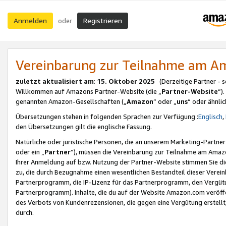
Anmelden
Registrieren
oder
Vereinbarung zur Teilnahme am 
zuletzt aktualisiert am
:
15. Oktober 2025
(Derzeitige Partner - 
Willkommen auf Amazons Partner-Website (die „
Partner-Website
“)
genannten Amazon-Gesellschaften („
Amazon
“ oder „
uns
“ oder ähnli
Übersetzungen stehen in folgenden Sprachen zur Verfügung :
Englisch
,
den Übersetzungen gilt die englische Fassung.
Natürliche oder juristische Personen, die an unserem Marketing-Partn
oder ein „
Partner
“), müssen die Vereinbarung zur Teilnahme am Ama
Ihrer Anmeldung auf bzw. Nutzung der Partner-Website stimmen Sie die
zu, die durch Bezugnahme einen wesentlichen Bestandteil dieser Verei
Partnerprogramm, die IP-Lizenz für das Partnerprogramm, den Vergütu
Partnerprogramm). Inhalte, die du auf der Website Amazon.com veröffe
des Verbots von Kundenrezensionen, die gegen eine Vergütung erstellt, 
durch.