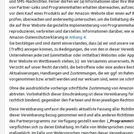
und SMS-Nachrichten. Ferner dürfen wir (a) Informationen über Ihre We
von Partner-Links und Programminhalten erhalten überwachen, aufzei
vor dem Kauf eines Produkts auf der Amazon-Website über einen auf Ih
prüfen, überwachen und anderweitig untersuchen, um die Einhaltung dies
die auf Ihrer Website dargestellte Implementierung von Programminhalt
reproduzieren, verbreiten und darstellen. Informationen darüber, wie w
Amazon-Datenschutzerklärung in
Anhang 4
.
Sie bestätigen und sind damit einverstanden, dass (a) wir und unsere 
(Traffic) anregen können, zu Bedingungen, die von den in dieser Vere
Unternehmen jederzeit (unmittelbar oder mittelbar) Websites oder Appl
Ihrer Website im Wettbewerb stehen, (c) ein Versäumnis unsererseits, I
Verzicht auf unser Recht darstellt, die betroffene oder eine andere B
Aktualisierungen, Handlungen und Zustimmungen, die wir ggf. im Rahme
vorgenommen bzw. erteilt werden und nur wirksam sind, wenn sie schri
Ohne die ausdrückliche vorherige schriftliche Zustimmung von Amazon
abtreten. Vorbehaltlich dieser Einschränkung ist diese Vereinbarung f
rechtlich bindend, gegenüber den Parteien und ihren jeweiligen Rech
Diese Vereinbarung umfasst die jeweils aktuellste Fassung aller Richtli
dieser Vereinbarung Bezug genommen wird und alle anderen Richtlinie
des Partnerprogramms zur Verfügung gestellt werden („
Programmric
verpflichten sich zu deren Einhaltung. Im Falle von Widersprüchen zwi
maßgeblich. Im Falle von Widersprüchen zwischen dieser Vereinbarun