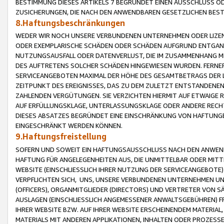
BESTIMMUNG DIESES ARTIKELS 7 BEGRÜNDET EINEN AUSSCHLUSS 
ZUSICHERUNGEN, DIE NACH DEN ANWENDBAREN GESETZLICHEN BE
8.Haftungsbeschränkungen
WEDER WIR NOCH UNSERE VERBUNDENEN UNTERNEHMEN ODER LIZEN
ODER EXEMPLARISCHE SCHÄDEN ODER SCHÄDEN AUFGRUND ENTGANG
NUTZUNGSAUSFALL ODER DATENVERLUST, DIE IM ZUSAMMENHANG MI
DES AUFTRETENS SOLCHER SCHÄDEN HINGEWIESEN WURDEN. FERN
SERVICEANGEBOTEN MAXIMAL DER HÖHE DES GESAMTBETRAGS DER 
ZEITPUNKT DES EREIGNISSES, DAS ZU DEM ZULETZT ENTSTANDENE
ZAHLENDEN VERGÜTUNGEN. SIE VERZICHTEN HIERMIT AUF ETWAIGE 
AUF ERFÜLLUNGSKLAGE, UNTERLASSUNGSKLAGE ODER ANDERE RECHT
DIESES ABSATZES BEGRÜNDET EINE EINSCHRÄNKUNG VON HAFTUNG
EINGESCHRÄNKT WERDEN KÖNNEN.
9.Haftungsfreistellung
SOFERN UND SOWEIT EIN HAFTUNGSAUSSCHLUSS NACH DEN ANWENDB
HAFTUNG FÜR ANGELEGENHEITEN AUS, DIE UNMITTELBAR ODER MITT
WEBSITE (EINSCHLIESSLICH IHRER NUTZUNG DER SERVICEANGEBOTE)
VERPFLICHTEN SICH, UNS, UNSERE VERBUNDENEN UNTERNEHMEN UN
(OFFICERS), ORGANMITGLIEDER (DIRECTORS) UND VERTRETER VON 
AUSLAGEN (EINSCHLIESSLICH ANGEMESSENER ANWALTSGEBÜHREN) FR
IHRER WEBSITE BZW. AUF IHRER WEBSITE ERSCHEINENDEM MATERIAL
MATERIALS MIT ANDEREN APPLIKATIONEN, INHALTEN ODER PROZESSE