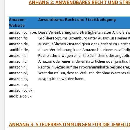
ANHANG 2: ANWENDBARES RECHT UND STRE
Amazon-
Anwendbares Recht und Streitbeilegung
Website
amazon.com.be,
Diese Vereinbarung und Streitigkeiten aller Art, die 
amazon.fr,
Großherzogtums Luxemburg unter Ausschluss seiner Kol
amazon.de,
ausschließlichen Zuständigkeit der Gerichte im Geri
audible.de,
dieser Vereinbarung kann Amazon bei einem zuständig
amazon.ie
Rechtsschutz wegen einer tatsächlichen oder angebli
amazon.it,
Amazon oder einer anderen natürlichen oder juristisc
amazon.nl,
Rechte in Bezug auf die Programminhalte besonderer,
amazon.pl,
Wert darstellen, dessen Verlust nicht ohne Weiteres e
amazon.es,
ausgeglichen werden kann.
amazon.se,
amazon.co.uk,
audible.co.uk
ANHANG 3: STEUERBESTIMMUNGEN FÜR DIE JEWEIL