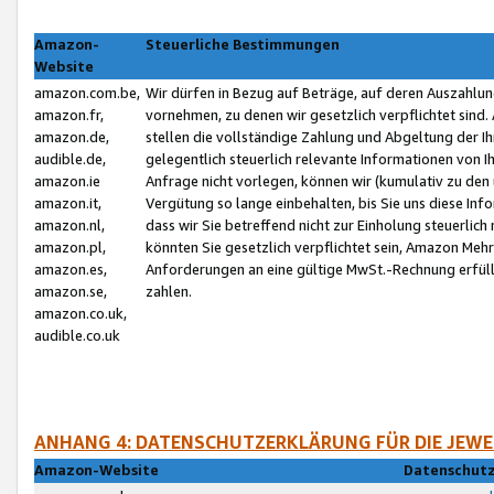
Amazon-
Steuerliche Bestimmungen
Website
amazon.com.be,
Wir dürfen in Bezug auf Beträge, auf deren Auszahlun
amazon.fr,
vornehmen, zu denen wir gesetzlich verpflichtet sind
amazon.de,
stellen die vollständige Zahlung und Abgeltung der 
audible.de,
gelegentlich steuerlich relevante Informationen von I
amazon.ie
Anfrage nicht vorlegen, können wir (kumulativ zu de
amazon.it,
Vergütung so lange einbehalten, bis Sie uns diese Inf
amazon.nl,
dass wir Sie betreffend nicht zur Einholung steuerlich 
amazon.pl,
könnten Sie gesetzlich verpflichtet sein, Amazon Meh
amazon.es,
Anforderungen an eine gültige MwSt.-Rechnung erfüllt
amazon.se,
zahlen.
amazon.co.uk,
audible.co.uk
ANHANG 4: DATENSCHUTZERKLÄRUNG FÜR DIE JEWE
Amazon-Website
Datenschutz