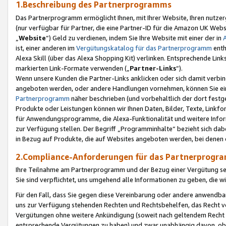
1.Beschreibung des Partnerprogramms
Das Partnerprogramm ermöglicht Ihnen, mit Ihrer Website, Ihren nutzer
(nur verfügbar für Partner, die eine Partner-ID für die Amazon UK We
„
Website
“) Geld zu verdienen, indem Sie Ihre Website mit einer der in
ist, einer anderen im
Vergütungskatalog für das Partnerprogramm
enth
Alexa Skill (über das Alexa Shopping Kit) verlinken. Entsprechende Lin
markierten Link-Formate verwenden („
Partner-Links
“).
Wenn unsere Kunden die Partner-Links anklicken oder sich damit verbi
angeboten werden, oder andere Handlungen vornehmen, können Sie eine
Partnerprogramm
näher beschrieben (und vorbehaltlich der dort festg
Produkte oder Leistungen können wir Ihnen Daten, Bilder, Texte, Linkfo
für Anwendungsprogramme, die Alexa-Funktionalität und weitere Inf
zur Verfügung stellen. Der Begriff „Programminhalte“ bezieht sich dabe
in Bezug auf Produkte, die auf Websites angeboten werden, bei denen 
2.Compliance-Anforderungen für das Partnerprog
Ihre Teilnahme am Partnerprogramm und der Bezug einer Vergütung setz
Sie sind verpflichtet, uns umgehend alle Informationen zu geben, die w
Für den Fall, dass Sie gegen diese Vereinbarung oder andere anwendba
uns zur Verfügung stehenden Rechten und Rechtsbehelfen, das Recht vo
Vergütungen ohne weitere Ankündigung (soweit nach geltendem Recht z
entsprechende Vergütungen zu haben) und zwar unabhängig davon, ob 