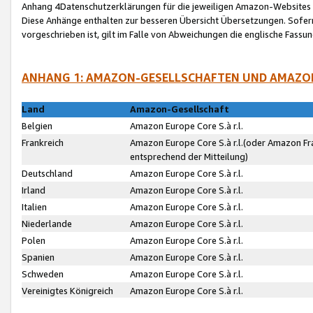
Anhang 4Datenschutzerklärungen für die jeweiligen Amazon-Websites
Diese Anhänge enthalten zur besseren Übersicht Übersetzungen. Sofe
vorgeschrieben ist, gilt im Falle von Abweichungen die englische Fass
ANHANG 1: AMAZON-GESELLSCHAFTEN UND AMAZO
Land
Amazon-Gesellschaft
Belgien
Amazon Europe Core S.à r.l.
Frankreich
Amazon Europe Core S.à r.l.(oder Amazon Fr
entsprechend der Mitteilung)
Deutschland
Amazon Europe Core S.à r.l.
Irland
Amazon Europe Core S.à r.l.
Italien
Amazon Europe Core S.à r.l.
Niederlande
Amazon Europe Core S.à r.l.
Polen
Amazon Europe Core S.à r.l.
Spanien
Amazon Europe Core S.à r.l.
Schweden
Amazon Europe Core S.à r.l.
Vereinigtes Königreich
Amazon Europe Core S.à r.l.