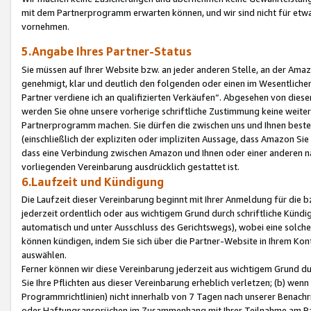
mit dem Partnerprogramm erwarten können, und wir sind nicht für etwa
vornehmen.
5.Angabe Ihres Partner-Status
Sie müssen auf Ihrer Website bzw. an jeder anderen Stelle, an der Am
genehmigt, klar und deutlich den folgenden oder einen im Wesentlichen
Partner verdiene ich an qualifizierten Verkäufen“. Abgesehen von die
werden Sie ohne unsere vorherige schriftliche Zustimmung keine weite
Partnerprogramm machen. Sie dürfen die zwischen uns und Ihnen best
(einschließlich der expliziten oder impliziten Aussage, dass Amazon Si
dass eine Verbindung zwischen Amazon und Ihnen oder einer anderen natü
vorliegenden Vereinbarung ausdrücklich gestattet ist.
6.Laufzeit und Kündigung
Die Laufzeit dieser Vereinbarung beginnt mit Ihrer Anmeldung für die 
jederzeit ordentlich oder aus wichtigem Grund durch schriftliche Kündi
automatisch und unter Ausschluss des Gerichtswegs), wobei eine solch
können kündigen, indem Sie sich über die Partner-Website in Ihrem Ko
auswählen.
Ferner können wir diese Vereinbarung jederzeit aus wichtigem Grund dur
Sie Ihre Pflichten aus dieser Vereinbarung erheblich verletzen; (b) wen
Programmrichtlinien) nicht innerhalb von 7 Tagen nach unserer Benachr
oder Haftungsansprüchen im Zusammenhang mit Ihrer Teilnahme am Pa