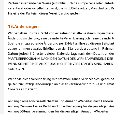
Parteien in irgendeiner Weise (einschließlich des Ergreifens oder Unt
veranlasst oder verpflichtet wird, die mit US-Gesetzen, Vorschriften,
für eine der Parteien dieser Vereinbarung gelten.
13.Änderungen
Wir behalten uns das Recht vor, einzelne oder alle Bestimmungen diese
Änderungsmitteilung, eine geänderte Vereinbarung oder eine geänderte 
über die entsprechende Änderung per E-Mail an Ihre zu diesem Zeitpun
ausgenommen etwaige Erhöhungen der Standardvergütung im Rahmen
Datum, jedoch frühestens sieben Kalendertage nach dem Datum, an de
PARTNERPROGRAMM NACH DEM DATUM DES WIRKSAMWERDENS DER Ä
WENN SIE MIT EINER ÄNDERUNG NICHT EINVERSTANDEN SIND, HABEN S
KÜNDIGEN.
Wenn Sie diese Vereinbarung mit Amazon France Services SAS geschlo
gelten zukünftige Änderungen an dieser Vereinbarung für Sie und Ama
Core S.à r.l. bezieht.
Anhang 1Amazon-Gesellschaften und Amazon-Websites nach Ländern
Anhang 2Anwendbares Recht und Streitbeilegung für die jeweiligen 
Anhang 3Steuerbestimmungen für die jeweiligen Amazon-Websites