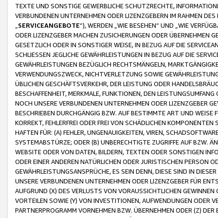
TEXTE UND SONSTIGE GEWERBLICHE SCHUTZRECHTE, INFORMATIONE
VERBUNDENEN UNTERNEHMEN ODER LIZENZGEBERN IM RAHMEN DES
„
SERVICEANGEBOTE
“), WERDEN „WIE BESEHEN“ UND „WIE VERFÜ
ODER LIZENZGEBER MACHEN ZUSICHERUNGEN ODER ÜBERNEHMEN GEW
GESETZLICH ODER IN SONSTIGER WEISE, IN BEZUG AUF DIE SERVI
SCHLIESSEN JEGLICHE GEWÄHRLEISTUNGEN IN BEZUG AUF DIE SERVI
GEWÄHRLEISTUNGEN BEZÜGLICH RECHTSMÄNGELN, MARKTGÄNGIGKEIT
VERWENDUNGSZWECK, NICHTVERLETZUNG SOWIE GEWÄHRLEISTUNGEN 
ÜBLICHEN GESCHÄFTSVERKEHR, DER LEISTUNG ODER HANDELSBRÄUCH
BESCHAFFENHEIT, MERKMALE, FUNKTIONEN, DEN LEISTUNGSUMFANG 
NOCH UNSERE VERBUNDENEN UNTERNEHMEN ODER LIZENZGEBER GEWÄ
BESCHRIEBEN DURCHGÄNGIG BZW. AUF BESTIMMTE ART UND WEISE
KORREKT, FEHLERFREI ODER FREI VON SCHÄDLICHEN KOMPONENTEN
HAFTEN FÜR: (A) FEHLER, UNGENAUIGKEITEN, VIREN, SCHADSOFTW
SYSTEMABSTÜRZE; ODER (B) UNBERECHTIGTE ZUGRIFFE AUF BZW. 
WEBSITE ODER VON DATEN, BILDERN, TEXTEN ODER SONSTIGEN INF
ODER EINER ANDEREN NATÜRLICHEN ODER JURISTISCHEN PERSON OD
GEWÄHRLEISTUNGSANSPRÜCHE, ES SEIN DENN, DIESE SIND IN DIES
UNSERE VERBUNDENEN UNTERNEHMEN ODER LIZENZGEBER FÜR EN
AUFGRUND (X) DES VERLUSTS VON VORAUSSICHTLICHEN GEWINNEN
VORTEILEN SOWIE (Y) VON INVESTITIONEN, AUFWENDUNGEN ODER VE
PARTNERPROGRAMM VORNEHMEN BZW. ÜBERNEHMEN ODER (Z) DER 