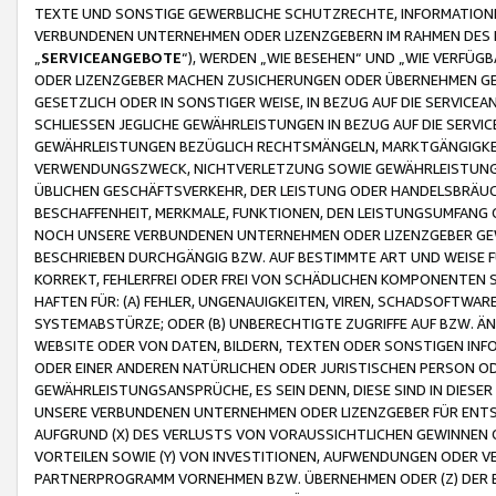
TEXTE UND SONSTIGE GEWERBLICHE SCHUTZRECHTE, INFORMATIONE
VERBUNDENEN UNTERNEHMEN ODER LIZENZGEBERN IM RAHMEN DES
„
SERVICEANGEBOTE
“), WERDEN „WIE BESEHEN“ UND „WIE VERFÜ
ODER LIZENZGEBER MACHEN ZUSICHERUNGEN ODER ÜBERNEHMEN GEW
GESETZLICH ODER IN SONSTIGER WEISE, IN BEZUG AUF DIE SERVI
SCHLIESSEN JEGLICHE GEWÄHRLEISTUNGEN IN BEZUG AUF DIE SERVI
GEWÄHRLEISTUNGEN BEZÜGLICH RECHTSMÄNGELN, MARKTGÄNGIGKEIT
VERWENDUNGSZWECK, NICHTVERLETZUNG SOWIE GEWÄHRLEISTUNGEN 
ÜBLICHEN GESCHÄFTSVERKEHR, DER LEISTUNG ODER HANDELSBRÄUCH
BESCHAFFENHEIT, MERKMALE, FUNKTIONEN, DEN LEISTUNGSUMFANG 
NOCH UNSERE VERBUNDENEN UNTERNEHMEN ODER LIZENZGEBER GEWÄ
BESCHRIEBEN DURCHGÄNGIG BZW. AUF BESTIMMTE ART UND WEISE
KORREKT, FEHLERFREI ODER FREI VON SCHÄDLICHEN KOMPONENTEN
HAFTEN FÜR: (A) FEHLER, UNGENAUIGKEITEN, VIREN, SCHADSOFTW
SYSTEMABSTÜRZE; ODER (B) UNBERECHTIGTE ZUGRIFFE AUF BZW. 
WEBSITE ODER VON DATEN, BILDERN, TEXTEN ODER SONSTIGEN INF
ODER EINER ANDEREN NATÜRLICHEN ODER JURISTISCHEN PERSON OD
GEWÄHRLEISTUNGSANSPRÜCHE, ES SEIN DENN, DIESE SIND IN DIES
UNSERE VERBUNDENEN UNTERNEHMEN ODER LIZENZGEBER FÜR EN
AUFGRUND (X) DES VERLUSTS VON VORAUSSICHTLICHEN GEWINNEN
VORTEILEN SOWIE (Y) VON INVESTITIONEN, AUFWENDUNGEN ODER VE
PARTNERPROGRAMM VORNEHMEN BZW. ÜBERNEHMEN ODER (Z) DER 