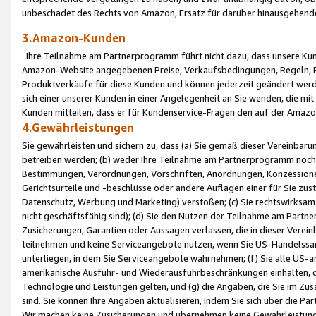
unbeschadet des Rechts von Amazon, Ersatz für darüber hinausgehen
3.Amazon-Kunden
Ihre Teilnahme am Partnerprogramm führt nicht dazu, dass unsere Kun
Amazon-Website angegebenen Preise, Verkaufsbedingungen, Regeln, Ri
Produktverkäufe für diese Kunden und können jederzeit geändert werde
sich einer unserer Kunden in einer Angelegenheit an Sie wenden, die 
Kunden mitteilen, dass er für Kundenservice-Fragen den auf der Ama
4.Gewährleistungen
Sie gewährleisten und sichern zu, dass (a) Sie gemäß dieser Vereinba
betreiben werden; (b) weder Ihre Teilnahme am Partnerprogramm noch d
Bestimmungen, Verordnungen, Vorschriften, Anordnungen, Konzessionen,
Gerichtsurteile und -beschlüsse oder andere Auflagen einer für Sie zu
Datenschutz, Werbung und Marketing) verstoßen; (c) Sie rechtswirksam 
nicht geschäftsfähig sind); (d) Sie den Nutzen der Teilnahme am Partne
Zusicherungen, Garantien oder Aussagen verlassen, die in dieser Verein
teilnehmen und keine Serviceangebote nutzen, wenn Sie US-Handelssa
unterliegen, in dem Sie Serviceangebote wahrnehmen; (f) Sie alle US
amerikanische Ausfuhr- und Wiederausfuhrbeschränkungen einhalten, 
Technologie und Leistungen gelten, und (g) die Angaben, die Sie im 
sind. Sie können Ihre Angaben aktualisieren, indem Sie sich über die 
Wir machen keine Zusicherungen und übernehmen keine Gewährleistun