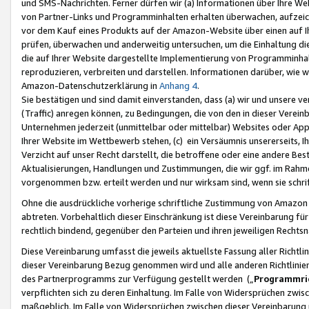
und SMS-Nachrichten. Ferner dürfen wir (a) Informationen über Ihre We
von Partner-Links und Programminhalten erhalten überwachen, aufzei
vor dem Kauf eines Produkts auf der Amazon-Website über einen auf Ih
prüfen, überwachen und anderweitig untersuchen, um die Einhaltung dies
die auf Ihrer Website dargestellte Implementierung von Programminhalt
reproduzieren, verbreiten und darstellen. Informationen darüber, wie w
Amazon-Datenschutzerklärung in
Anhang 4
.
Sie bestätigen und sind damit einverstanden, dass (a) wir und unsere 
(Traffic) anregen können, zu Bedingungen, die von den in dieser Vere
Unternehmen jederzeit (unmittelbar oder mittelbar) Websites oder Appl
Ihrer Website im Wettbewerb stehen, (c) ein Versäumnis unsererseits, I
Verzicht auf unser Recht darstellt, die betroffene oder eine andere B
Aktualisierungen, Handlungen und Zustimmungen, die wir ggf. im Rahme
vorgenommen bzw. erteilt werden und nur wirksam sind, wenn sie schri
Ohne die ausdrückliche vorherige schriftliche Zustimmung von Amazon
abtreten. Vorbehaltlich dieser Einschränkung ist diese Vereinbarung f
rechtlich bindend, gegenüber den Parteien und ihren jeweiligen Rech
Diese Vereinbarung umfasst die jeweils aktuellste Fassung aller Richtli
dieser Vereinbarung Bezug genommen wird und alle anderen Richtlinie
des Partnerprogramms zur Verfügung gestellt werden („
Programmric
verpflichten sich zu deren Einhaltung. Im Falle von Widersprüchen zwi
maßgeblich. Im Falle von Widersprüchen zwischen dieser Vereinbarun