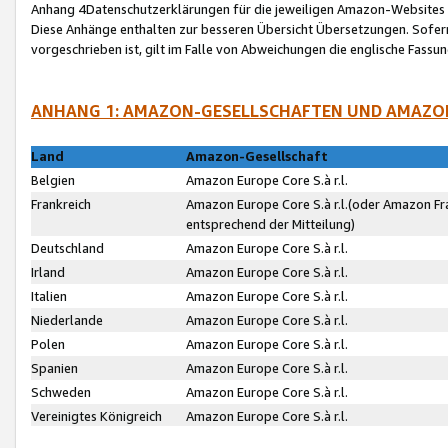
Anhang 4Datenschutzerklärungen für die jeweiligen Amazon-Websites
Diese Anhänge enthalten zur besseren Übersicht Übersetzungen. Sofe
vorgeschrieben ist, gilt im Falle von Abweichungen die englische Fass
ANHANG 1: AMAZON-GESELLSCHAFTEN UND AMAZO
Land
Amazon-Gesellschaft
Belgien
Amazon Europe Core S.à r.l.
Frankreich
Amazon Europe Core S.à r.l.(oder Amazon Fr
entsprechend der Mitteilung)
Deutschland
Amazon Europe Core S.à r.l.
Irland
Amazon Europe Core S.à r.l.
Italien
Amazon Europe Core S.à r.l.
Niederlande
Amazon Europe Core S.à r.l.
Polen
Amazon Europe Core S.à r.l.
Spanien
Amazon Europe Core S.à r.l.
Schweden
Amazon Europe Core S.à r.l.
Vereinigtes Königreich
Amazon Europe Core S.à r.l.