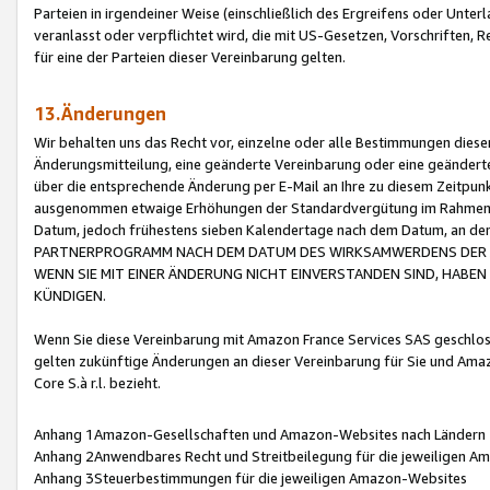
Parteien in irgendeiner Weise (einschließlich des Ergreifens oder Unt
veranlasst oder verpflichtet wird, die mit US-Gesetzen, Vorschriften,
für eine der Parteien dieser Vereinbarung gelten.
13.Änderungen
Wir behalten uns das Recht vor, einzelne oder alle Bestimmungen diese
Änderungsmitteilung, eine geänderte Vereinbarung oder eine geänderte 
über die entsprechende Änderung per E-Mail an Ihre zu diesem Zeitpun
ausgenommen etwaige Erhöhungen der Standardvergütung im Rahmen
Datum, jedoch frühestens sieben Kalendertage nach dem Datum, an de
PARTNERPROGRAMM NACH DEM DATUM DES WIRKSAMWERDENS DER Ä
WENN SIE MIT EINER ÄNDERUNG NICHT EINVERSTANDEN SIND, HABEN S
KÜNDIGEN.
Wenn Sie diese Vereinbarung mit Amazon France Services SAS geschlo
gelten zukünftige Änderungen an dieser Vereinbarung für Sie und Ama
Core S.à r.l. bezieht.
Anhang 1Amazon-Gesellschaften und Amazon-Websites nach Ländern
Anhang 2Anwendbares Recht und Streitbeilegung für die jeweiligen 
Anhang 3Steuerbestimmungen für die jeweiligen Amazon-Websites