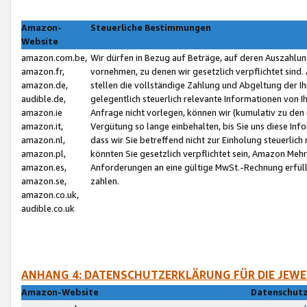
Amazon-
Steuerliche Bestimmungen
Website
amazon.com.be,
Wir dürfen in Bezug auf Beträge, auf deren Auszahlun
amazon.fr,
vornehmen, zu denen wir gesetzlich verpflichtet sind
amazon.de,
stellen die vollständige Zahlung und Abgeltung der 
audible.de,
gelegentlich steuerlich relevante Informationen von I
amazon.ie
Anfrage nicht vorlegen, können wir (kumulativ zu de
amazon.it,
Vergütung so lange einbehalten, bis Sie uns diese Inf
amazon.nl,
dass wir Sie betreffend nicht zur Einholung steuerlich 
amazon.pl,
könnten Sie gesetzlich verpflichtet sein, Amazon Meh
amazon.es,
Anforderungen an eine gültige MwSt.-Rechnung erfüllt
amazon.se,
zahlen.
amazon.co.uk,
audible.co.uk
ANHANG 4: DATENSCHUTZERKLÄRUNG FÜR DIE JEWE
Amazon-Website
Datenschutz