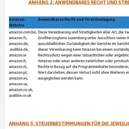
ANHANG 2: ANWENDBARES RECHT UND STRE
Amazon-
Anwendbares Recht und Streitbeilegung
Website
amazon.com.be,
Diese Vereinbarung und Streitigkeiten aller Art, die 
amazon.fr,
Großherzogtums Luxemburg unter Ausschluss seiner Kol
amazon.de,
ausschließlichen Zuständigkeit der Gerichte im Geri
audible.de,
dieser Vereinbarung kann Amazon bei einem zuständig
amazon.ie
Rechtsschutz wegen einer tatsächlichen oder angebli
amazon.it,
Amazon oder einer anderen natürlichen oder juristisc
amazon.nl,
Rechte in Bezug auf die Programminhalte besonderer,
amazon.pl,
Wert darstellen, dessen Verlust nicht ohne Weiteres e
amazon.es,
ausgeglichen werden kann.
amazon.se,
amazon.co.uk,
audible.co.uk
ANHANG 3: STEUERBESTIMMUNGEN FÜR DIE JEWEIL