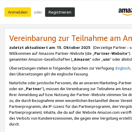
Anmelden
Registrieren
oder
Vereinbarung zur Teilnahme am 
zuletzt aktualisiert am
:
15. Oktober 2025
(Derzeitige Partner - 
Willkommen auf Amazons Partner-Website (die „
Partner-Website
“)
genannten Amazon-Gesellschaften („
Amazon
“ oder „
uns
“ oder ähnli
Übersetzungen stehen in folgenden Sprachen zur Verfügung :
Englisch
,
den Übersetzungen gilt die englische Fassung.
Natürliche oder juristische Personen, die an unserem Marketing-Partn
oder ein „
Partner
“), müssen die Vereinbarung zur Teilnahme am Ama
Ihrer Anmeldung auf bzw. Nutzung der Partner-Website stimmen Sie die
zu, die durch Bezugnahme einen wesentlichen Bestandteil dieser Verei
Partnerprogramm, die IP-Lizenz für das Partnerprogramm, den Vergütu
Partnerprogramm). Inhalte, die du auf der Website Amazon.com veröffe
des Verbots von Kundenrezensionen, die gegen eine Vergütung erstellt, 
durch.