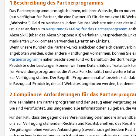
1.Beschreibung des Partnerprogramms
Das Partnerprogramm ermöglicht Ihnen, mit Ihrer Website, Ihren nutzer
(nur verfügbar für Partner, die eine Partner-ID für die Amazon UK We
„
Website
“) Geld zu verdienen, indem Sie Ihre Website mit einer der in
ist, einer anderen im
Vergütungskatalog für das Partnerprogramm
enth
Alexa Skill (über das Alexa Shopping Kit) verlinken. Entsprechende Lin
markierten Link-Formate verwenden („
Partner-Links
“).
Wenn unsere Kunden die Partner-Links anklicken oder sich damit verbi
angeboten werden, oder andere Handlungen vornehmen, können Sie eine
Partnerprogramm
näher beschrieben (und vorbehaltlich der dort festg
Produkte oder Leistungen können wir Ihnen Daten, Bilder, Texte, Linkfo
für Anwendungsprogramme, die Alexa-Funktionalität und weitere Inf
zur Verfügung stellen. Der Begriff „Programminhalte“ bezieht sich dabe
in Bezug auf Produkte, die auf Websites angeboten werden, bei denen 
2.Compliance-Anforderungen für das Partnerprog
Ihre Teilnahme am Partnerprogramm und der Bezug einer Vergütung setz
Sie sind verpflichtet, uns umgehend alle Informationen zu geben, die w
Für den Fall, dass Sie gegen diese Vereinbarung oder andere anwendba
uns zur Verfügung stehenden Rechten und Rechtsbehelfen, das Recht vo
Vergütungen ohne weitere Ankündigung (soweit nach geltendem Recht z
entsprechende Vergütungen zu haben) und zwar unabhängig davon, ob 