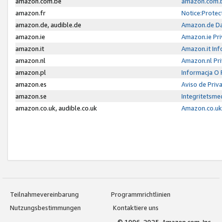
amazon.com.be
amazon.com.b
amazon.fr
Notice:Protec
amazon.de, audible.de
Amazon.de Da
amazon.ie
Amazon.ie Pri
amazon.it
Amazon.it Inf
amazon.nl
Amazon.nl Pri
amazon.pl
Informacja O
amazon.es
Aviso de Priv
amazon.se
Integritetsm
amazon.co.uk, audible.co.uk
Amazon.co.uk 
Teilnahmevereinbarung
Programmrichtlinien
Nutzungsbestimmungen
Kontaktiere uns