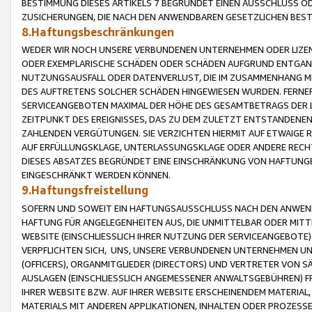
BESTIMMUNG DIESES ARTIKELS 7 BEGRÜNDET EINEN AUSSCHLUSS 
ZUSICHERUNGEN, DIE NACH DEN ANWENDBAREN GESETZLICHEN BE
8.Haftungsbeschränkungen
WEDER WIR NOCH UNSERE VERBUNDENEN UNTERNEHMEN ODER LIZEN
ODER EXEMPLARISCHE SCHÄDEN ODER SCHÄDEN AUFGRUND ENTGANG
NUTZUNGSAUSFALL ODER DATENVERLUST, DIE IM ZUSAMMENHANG MI
DES AUFTRETENS SOLCHER SCHÄDEN HINGEWIESEN WURDEN. FERN
SERVICEANGEBOTEN MAXIMAL DER HÖHE DES GESAMTBETRAGS DER 
ZEITPUNKT DES EREIGNISSES, DAS ZU DEM ZULETZT ENTSTANDENE
ZAHLENDEN VERGÜTUNGEN. SIE VERZICHTEN HIERMIT AUF ETWAIGE 
AUF ERFÜLLUNGSKLAGE, UNTERLASSUNGSKLAGE ODER ANDERE RECHT
DIESES ABSATZES BEGRÜNDET EINE EINSCHRÄNKUNG VON HAFTUNG
EINGESCHRÄNKT WERDEN KÖNNEN.
9.Haftungsfreistellung
SOFERN UND SOWEIT EIN HAFTUNGSAUSSCHLUSS NACH DEN ANWENDB
HAFTUNG FÜR ANGELEGENHEITEN AUS, DIE UNMITTELBAR ODER MITT
WEBSITE (EINSCHLIESSLICH IHRER NUTZUNG DER SERVICEANGEBOTE)
VERPFLICHTEN SICH, UNS, UNSERE VERBUNDENEN UNTERNEHMEN UN
(OFFICERS), ORGANMITGLIEDER (DIRECTORS) UND VERTRETER VON 
AUSLAGEN (EINSCHLIESSLICH ANGEMESSENER ANWALTSGEBÜHREN) FR
IHRER WEBSITE BZW. AUF IHRER WEBSITE ERSCHEINENDEM MATERIAL
MATERIALS MIT ANDEREN APPLIKATIONEN, INHALTEN ODER PROZESSE