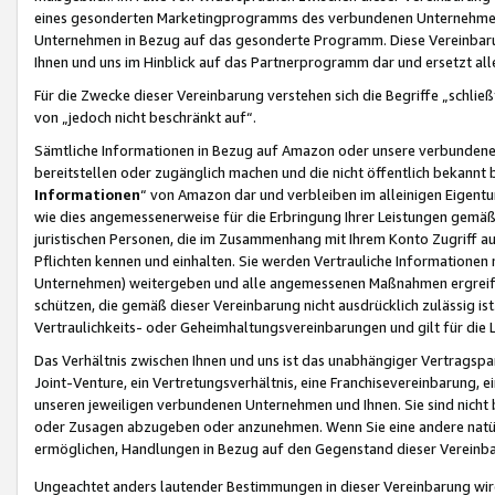
eines gesonderten Marketingprogramms des verbundenen Unternehmens
Unternehmen in Bezug auf das gesonderte Programm. Diese Vereinbarung
Ihnen und uns im Hinblick auf das Partnerprogramm dar und ersetzt al
Für die Zwecke dieser Vereinbarung verstehen sich die Begriffe „schließ
von „jedoch nicht beschränkt auf“.
Sämtliche Informationen in Bezug auf Amazon oder unsere verbunde
bereitstellen oder zugänglich machen und die nicht öffentlich bekannt bz
Informationen
“ von Amazon dar und verbleiben im alleinigen Eigent
wie dies angemessenerweise für die Erbringung Ihrer Leistungen gemäß d
juristischen Personen, die im Zusammenhang mit Ihrem Konto Zugriff au
Pflichten kennen und einhalten. Sie werden Vertrauliche Informationen 
Unternehmen) weitergeben und alle angemessenen Maßnahmen ergreifen
schützen, die gemäß dieser Vereinbarung nicht ausdrücklich zulässig is
Vertraulichkeits- oder Geheimhaltungsvereinbarungen und gilt für die
Das Verhältnis zwischen Ihnen und uns ist das unabhängiger Vertragspa
Joint-Venture, ein Vertretungsverhältnis, eine Franchisevereinbarung, 
unseren jeweiligen verbundenen Unternehmen und Ihnen. Sie sind ni
oder Zusagen abzugeben oder anzunehmen. Wenn Sie eine andere natürli
ermöglichen, Handlungen in Bezug auf den Gegenstand dieser Vereinbar
Ungeachtet anders lautender Bestimmungen in dieser Vereinbarung wird