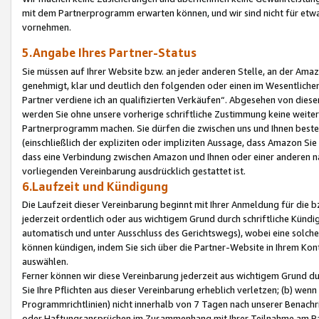
mit dem Partnerprogramm erwarten können, und wir sind nicht für etwa
vornehmen.
5.Angabe Ihres Partner-Status
Sie müssen auf Ihrer Website bzw. an jeder anderen Stelle, an der Am
genehmigt, klar und deutlich den folgenden oder einen im Wesentlichen
Partner verdiene ich an qualifizierten Verkäufen“. Abgesehen von die
werden Sie ohne unsere vorherige schriftliche Zustimmung keine weite
Partnerprogramm machen. Sie dürfen die zwischen uns und Ihnen best
(einschließlich der expliziten oder impliziten Aussage, dass Amazon Si
dass eine Verbindung zwischen Amazon und Ihnen oder einer anderen natü
vorliegenden Vereinbarung ausdrücklich gestattet ist.
6.Laufzeit und Kündigung
Die Laufzeit dieser Vereinbarung beginnt mit Ihrer Anmeldung für die 
jederzeit ordentlich oder aus wichtigem Grund durch schriftliche Kündi
automatisch und unter Ausschluss des Gerichtswegs), wobei eine solch
können kündigen, indem Sie sich über die Partner-Website in Ihrem Ko
auswählen.
Ferner können wir diese Vereinbarung jederzeit aus wichtigem Grund dur
Sie Ihre Pflichten aus dieser Vereinbarung erheblich verletzen; (b) wen
Programmrichtlinien) nicht innerhalb von 7 Tagen nach unserer Benachr
oder Haftungsansprüchen im Zusammenhang mit Ihrer Teilnahme am Pa