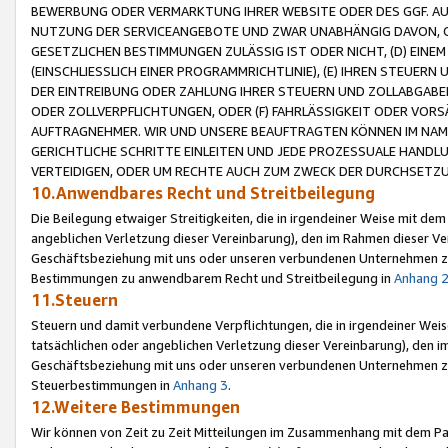
BEWERBUNG ODER VERMARKTUNG IHRER WEBSITE ODER DES GGF. AUF 
NUTZUNG DER SERVICEANGEBOTE UND ZWAR UNABHÄNGIG DAVON, O
GESETZLICHEN BESTIMMUNGEN ZULÄSSIG IST ODER NICHT, (D) EINE
(EINSCHLIESSLICH EINER PROGRAMMRICHTLINIE), (E) IHREN STEUER
DER EINTREIBUNG ODER ZAHLUNG IHRER STEUERN UND ZOLLABGAB
ODER ZOLLVERPFLICHTUNGEN, ODER (F) FAHRLÄSSIGKEIT ODER VORS
AUFTRAGNEHMER. WIR UND UNSERE BEAUFTRAGTEN KÖNNEN IM NAME
GERICHTLICHE SCHRITTE EINLEITEN UND JEDE PROZESSUALE HAND
VERTEIDIGEN, ODER UM RECHTE AUCH ZUM ZWECK DER DURCHSETZU
10.Anwendbares Recht und Streitbeilegung
Die Beilegung etwaiger Streitigkeiten, die in irgendeiner Weise mit de
angeblichen Verletzung dieser Vereinbarung), den im Rahmen dieser Ve
Geschäftsbeziehung mit uns oder unseren verbundenen Unternehmen zu
Bestimmungen zu anwendbarem Recht und Streitbeilegung in
Anhang 
11.Steuern
Steuern und damit verbundene Verpflichtungen, die in irgendeiner Wei
tatsächlichen oder angeblichen Verletzung dieser Vereinbarung), den 
Geschäftsbeziehung mit uns oder unseren verbundenen Unternehmen z
Steuerbestimmungen in
Anhang 3
.
12.Weitere Bestimmungen
Wir können von Zeit zu Zeit Mitteilungen im Zusammenhang mit dem Par