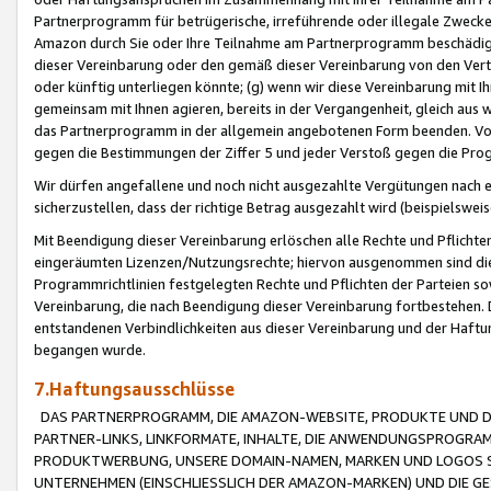
Partnerprogramm für betrügerische, irreführende oder illegale Zwecke
Amazon durch Sie oder Ihre Teilnahme am Partnerprogramm beschädig
dieser Vereinbarung oder den gemäß dieser Vereinbarung von den Vertr
oder künftig unterliegen könnte; (g) wenn wir diese Vereinbarung mit I
gemeinsam mit Ihnen agieren, bereits in der Vergangenheit, gleich aus
das Partnerprogramm in der allgemein angebotenen Form beenden. Vors
gegen die Bestimmungen der Ziffer 5 und jeder Verstoß gegen die Prog
Wir dürfen angefallene und noch nicht ausgezahlte Vergütungen nach 
sicherzustellen, dass der richtige Betrag ausgezahlt wird (beispielsw
Mit Beendigung dieser Vereinbarung erlöschen alle Rechte und Pflichte
eingeräumten Lizenzen/Nutzungsrechte; hiervon ausgenommen sind die in 
Programmrichtlinien festgelegten Rechte und Pflichten der Parteien sow
Vereinbarung, die nach Beendigung dieser Vereinbarung fortbestehen. D
entstandenen Verbindlichkeiten aus dieser Vereinbarung und der Haft
begangen wurde.
7.Haftungsausschlüsse
DAS PARTNERPROGRAMM, DIE AMAZON-WEBSITE, PRODUKTE UND DI
PARTNER-LINKS, LINKFORMATE, INHALTE, DIE ANWENDUNGSPROGR
PRODUKTWERBUNG, UNSERE DOMAIN-NAMEN, MARKEN UND LOGOS S
UNTERNEHMEN (EINSCHLIESSLICH DER AMAZON-MARKEN) UND DIE GE