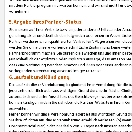
mit dem Partnerprogramm erwarten können, und wir sind nicht für etwa
vornehmen.
5.Angabe Ihres Partner-Status
Sie müssen auf Ihrer Website bzw. an jeder anderen Stelle, an der Am
genehmigt, klar und deutlich den folgenden oder einen im Wesentlichen
Partner verdiene ich an qualifizierten Verkäufen“. Abgesehen von die
werden Sie ohne unsere vorherige schriftliche Zustimmung keine weite
Partnerprogramm machen. Sie dürfen die zwischen uns und Ihnen best
(einschließlich der expliziten oder impliziten Aussage, dass Amazon Si
dass eine Verbindung zwischen Amazon und Ihnen oder einer anderen natü
vorliegenden Vereinbarung ausdrücklich gestattet ist.
6.Laufzeit und Kündigung
Die Laufzeit dieser Vereinbarung beginnt mit Ihrer Anmeldung für die 
jederzeit ordentlich oder aus wichtigem Grund durch schriftliche Kündi
automatisch und unter Ausschluss des Gerichtswegs), wobei eine solch
können kündigen, indem Sie sich über die Partner-Website in Ihrem Ko
auswählen.
Ferner können wir diese Vereinbarung jederzeit aus wichtigem Grund dur
Sie Ihre Pflichten aus dieser Vereinbarung erheblich verletzen; (b) wen
Programmrichtlinien) nicht innerhalb von 7 Tagen nach unserer Benachr
oder Haftungsansprüchen im Zusammenhang mit Ihrer Teilnahme am Pa