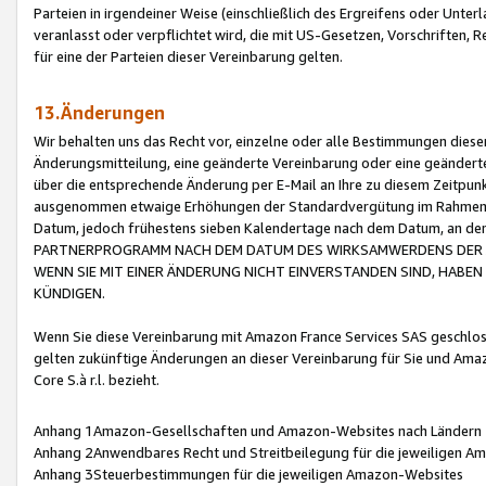
Parteien in irgendeiner Weise (einschließlich des Ergreifens oder Unt
veranlasst oder verpflichtet wird, die mit US-Gesetzen, Vorschriften,
für eine der Parteien dieser Vereinbarung gelten.
13.Änderungen
Wir behalten uns das Recht vor, einzelne oder alle Bestimmungen diese
Änderungsmitteilung, eine geänderte Vereinbarung oder eine geänderte 
über die entsprechende Änderung per E-Mail an Ihre zu diesem Zeitpun
ausgenommen etwaige Erhöhungen der Standardvergütung im Rahmen
Datum, jedoch frühestens sieben Kalendertage nach dem Datum, an de
PARTNERPROGRAMM NACH DEM DATUM DES WIRKSAMWERDENS DER Ä
WENN SIE MIT EINER ÄNDERUNG NICHT EINVERSTANDEN SIND, HABEN S
KÜNDIGEN.
Wenn Sie diese Vereinbarung mit Amazon France Services SAS geschlo
gelten zukünftige Änderungen an dieser Vereinbarung für Sie und Ama
Core S.à r.l. bezieht.
Anhang 1Amazon-Gesellschaften und Amazon-Websites nach Ländern
Anhang 2Anwendbares Recht und Streitbeilegung für die jeweiligen 
Anhang 3Steuerbestimmungen für die jeweiligen Amazon-Websites