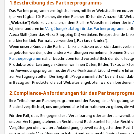
1.Beschreibung des Partnerprogramms
Das Partnerprogramm ermöglicht Ihnen, mit Ihrer Website, Ihren nutzer
(nur verfügbar für Partner, die eine Partner-ID für die Amazon UK We
„
Website
“) Geld zu verdienen, indem Sie Ihre Website mit einer der in
ist, einer anderen im
Vergütungskatalog für das Partnerprogramm
enth
Alexa Skill (über das Alexa Shopping Kit) verlinken. Entsprechende Lin
markierten Link-Formate verwenden („
Partner-Links
“).
Wenn unsere Kunden die Partner-Links anklicken oder sich damit verbi
angeboten werden, oder andere Handlungen vornehmen, können Sie eine
Partnerprogramm
näher beschrieben (und vorbehaltlich der dort festg
Produkte oder Leistungen können wir Ihnen Daten, Bilder, Texte, Linkfo
für Anwendungsprogramme, die Alexa-Funktionalität und weitere Inf
zur Verfügung stellen. Der Begriff „Programminhalte“ bezieht sich dabe
in Bezug auf Produkte, die auf Websites angeboten werden, bei denen 
2.Compliance-Anforderungen für das Partnerprog
Ihre Teilnahme am Partnerprogramm und der Bezug einer Vergütung setz
Sie sind verpflichtet, uns umgehend alle Informationen zu geben, die w
Für den Fall, dass Sie gegen diese Vereinbarung oder andere anwendba
uns zur Verfügung stehenden Rechten und Rechtsbehelfen, das Recht vo
Vergütungen ohne weitere Ankündigung (soweit nach geltendem Recht z
entsprechende Vergütungen zu haben) und zwar unabhängig davon, ob 