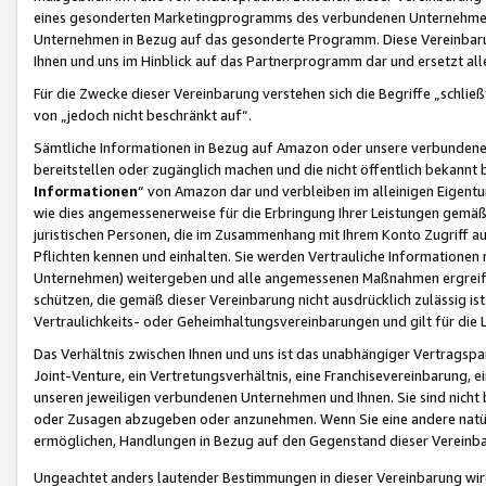
eines gesonderten Marketingprogramms des verbundenen Unternehmens
Unternehmen in Bezug auf das gesonderte Programm. Diese Vereinbarung
Ihnen und uns im Hinblick auf das Partnerprogramm dar und ersetzt al
Für die Zwecke dieser Vereinbarung verstehen sich die Begriffe „schließ
von „jedoch nicht beschränkt auf“.
Sämtliche Informationen in Bezug auf Amazon oder unsere verbunde
bereitstellen oder zugänglich machen und die nicht öffentlich bekannt bz
Informationen
“ von Amazon dar und verbleiben im alleinigen Eigent
wie dies angemessenerweise für die Erbringung Ihrer Leistungen gemäß d
juristischen Personen, die im Zusammenhang mit Ihrem Konto Zugriff au
Pflichten kennen und einhalten. Sie werden Vertrauliche Informationen 
Unternehmen) weitergeben und alle angemessenen Maßnahmen ergreifen
schützen, die gemäß dieser Vereinbarung nicht ausdrücklich zulässig is
Vertraulichkeits- oder Geheimhaltungsvereinbarungen und gilt für die
Das Verhältnis zwischen Ihnen und uns ist das unabhängiger Vertragspa
Joint-Venture, ein Vertretungsverhältnis, eine Franchisevereinbarung, 
unseren jeweiligen verbundenen Unternehmen und Ihnen. Sie sind ni
oder Zusagen abzugeben oder anzunehmen. Wenn Sie eine andere natürli
ermöglichen, Handlungen in Bezug auf den Gegenstand dieser Vereinbar
Ungeachtet anders lautender Bestimmungen in dieser Vereinbarung wird