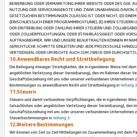
BEWERBUNG ODER VERMARKTUNG IHRER WEBSITE ODER DES GGF. AUF 
NUTZUNG DER SERVICEANGEBOTE UND ZWAR UNABHÄNGIG DAVON, O
GESETZLICHEN BESTIMMUNGEN ZULÄSSIG IST ODER NICHT, (D) EINE
(EINSCHLIESSLICH EINER PROGRAMMRICHTLINIE), (E) IHREN STEUER
DER EINTREIBUNG ODER ZAHLUNG IHRER STEUERN UND ZOLLABGAB
ODER ZOLLVERPFLICHTUNGEN, ODER (F) FAHRLÄSSIGKEIT ODER VORS
AUFTRAGNEHMER. WIR UND UNSERE BEAUFTRAGTEN KÖNNEN IM NAME
GERICHTLICHE SCHRITTE EINLEITEN UND JEDE PROZESSUALE HAND
VERTEIDIGEN, ODER UM RECHTE AUCH ZUM ZWECK DER DURCHSETZU
10.Anwendbares Recht und Streitbeilegung
Die Beilegung etwaiger Streitigkeiten, die in irgendeiner Weise mit de
angeblichen Verletzung dieser Vereinbarung), den im Rahmen dieser Ve
Geschäftsbeziehung mit uns oder unseren verbundenen Unternehmen zu
Bestimmungen zu anwendbarem Recht und Streitbeilegung in
Anhang 
11.Steuern
Steuern und damit verbundene Verpflichtungen, die in irgendeiner Wei
tatsächlichen oder angeblichen Verletzung dieser Vereinbarung), den 
Geschäftsbeziehung mit uns oder unseren verbundenen Unternehmen z
Steuerbestimmungen in
Anhang 3
.
12.Weitere Bestimmungen
Wir können von Zeit zu Zeit Mitteilungen im Zusammenhang mit dem Par