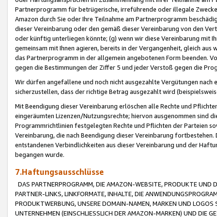
Partnerprogramm für betrügerische, irreführende oder illegale Zwecke
Amazon durch Sie oder Ihre Teilnahme am Partnerprogramm beschädig
dieser Vereinbarung oder den gemäß dieser Vereinbarung von den Vertr
oder künftig unterliegen könnte; (g) wenn wir diese Vereinbarung mit I
gemeinsam mit Ihnen agieren, bereits in der Vergangenheit, gleich aus
das Partnerprogramm in der allgemein angebotenen Form beenden. Vors
gegen die Bestimmungen der Ziffer 5 und jeder Verstoß gegen die Prog
Wir dürfen angefallene und noch nicht ausgezahlte Vergütungen nach 
sicherzustellen, dass der richtige Betrag ausgezahlt wird (beispielsw
Mit Beendigung dieser Vereinbarung erlöschen alle Rechte und Pflichte
eingeräumten Lizenzen/Nutzungsrechte; hiervon ausgenommen sind die in 
Programmrichtlinien festgelegten Rechte und Pflichten der Parteien sow
Vereinbarung, die nach Beendigung dieser Vereinbarung fortbestehen. D
entstandenen Verbindlichkeiten aus dieser Vereinbarung und der Haft
begangen wurde.
7.Haftungsausschlüsse
DAS PARTNERPROGRAMM, DIE AMAZON-WEBSITE, PRODUKTE UND DI
PARTNER-LINKS, LINKFORMATE, INHALTE, DIE ANWENDUNGSPROGR
PRODUKTWERBUNG, UNSERE DOMAIN-NAMEN, MARKEN UND LOGOS S
UNTERNEHMEN (EINSCHLIESSLICH DER AMAZON-MARKEN) UND DIE GE