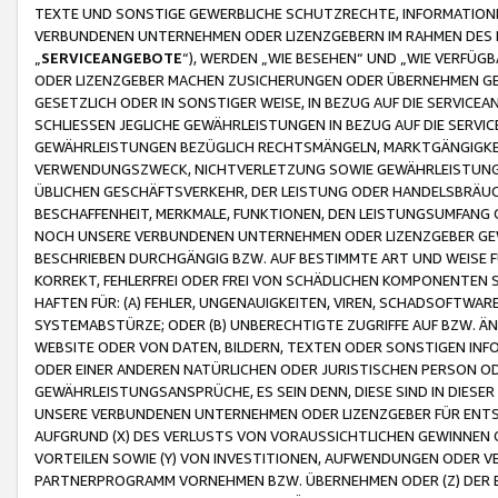
TEXTE UND SONSTIGE GEWERBLICHE SCHUTZRECHTE, INFORMATIONE
VERBUNDENEN UNTERNEHMEN ODER LIZENZGEBERN IM RAHMEN DES
„
SERVICEANGEBOTE
“), WERDEN „WIE BESEHEN“ UND „WIE VERFÜ
ODER LIZENZGEBER MACHEN ZUSICHERUNGEN ODER ÜBERNEHMEN GEW
GESETZLICH ODER IN SONSTIGER WEISE, IN BEZUG AUF DIE SERVI
SCHLIESSEN JEGLICHE GEWÄHRLEISTUNGEN IN BEZUG AUF DIE SERVI
GEWÄHRLEISTUNGEN BEZÜGLICH RECHTSMÄNGELN, MARKTGÄNGIGKEIT
VERWENDUNGSZWECK, NICHTVERLETZUNG SOWIE GEWÄHRLEISTUNGEN 
ÜBLICHEN GESCHÄFTSVERKEHR, DER LEISTUNG ODER HANDELSBRÄUCH
BESCHAFFENHEIT, MERKMALE, FUNKTIONEN, DEN LEISTUNGSUMFANG 
NOCH UNSERE VERBUNDENEN UNTERNEHMEN ODER LIZENZGEBER GEWÄ
BESCHRIEBEN DURCHGÄNGIG BZW. AUF BESTIMMTE ART UND WEISE
KORREKT, FEHLERFREI ODER FREI VON SCHÄDLICHEN KOMPONENTEN
HAFTEN FÜR: (A) FEHLER, UNGENAUIGKEITEN, VIREN, SCHADSOFTW
SYSTEMABSTÜRZE; ODER (B) UNBERECHTIGTE ZUGRIFFE AUF BZW. 
WEBSITE ODER VON DATEN, BILDERN, TEXTEN ODER SONSTIGEN INF
ODER EINER ANDEREN NATÜRLICHEN ODER JURISTISCHEN PERSON OD
GEWÄHRLEISTUNGSANSPRÜCHE, ES SEIN DENN, DIESE SIND IN DIES
UNSERE VERBUNDENEN UNTERNEHMEN ODER LIZENZGEBER FÜR EN
AUFGRUND (X) DES VERLUSTS VON VORAUSSICHTLICHEN GEWINNEN
VORTEILEN SOWIE (Y) VON INVESTITIONEN, AUFWENDUNGEN ODER VE
PARTNERPROGRAMM VORNEHMEN BZW. ÜBERNEHMEN ODER (Z) DER 