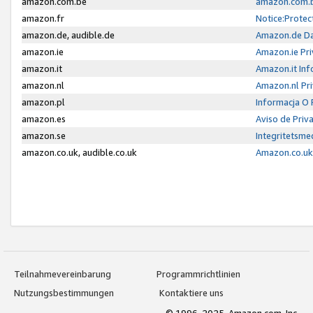
amazon.com.be
amazon.com.b
amazon.fr
Notice:Protec
amazon.de, audible.de
Amazon.de Da
amazon.ie
Amazon.ie Pri
amazon.it
Amazon.it Inf
amazon.nl
Amazon.nl Pri
amazon.pl
Informacja O
amazon.es
Aviso de Priv
amazon.se
Integritetsm
amazon.co.uk, audible.co.uk
Amazon.co.uk 
Teilnahmevereinbarung
Programmrichtlinien
Nutzungsbestimmungen
Kontaktiere uns