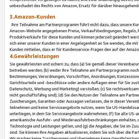
unbeschadet des Rechts von Amazon, Ersatz für darüber hinausgehen
3.Amazon-Kunden
Ihre Teilnahme am Partnerprogramm führt nicht dazu, dass unsere Kun
Amazon-Website angegebenen Preise, Verkaufsbedingungen, Regeln, Ri
Produktverkäufe für diese Kunden und können jederzeit geändert werde
sich einer unserer Kunden in einer Angelegenheit an Sie wenden, die 
Kunden mitteilen, dass er für Kundenservice-Fragen den auf der Ama
4.Gewährleistungen
Sie gewährleisten und sichern zu, dass (a) Sie gemäß dieser Vereinba
betreiben werden; (b) weder Ihre Teilnahme am Partnerprogramm noch d
Bestimmungen, Verordnungen, Vorschriften, Anordnungen, Konzessionen,
Gerichtsurteile und -beschlüsse oder andere Auflagen einer für Sie zu
Datenschutz, Werbung und Marketing) verstoßen; (c) Sie rechtswirksam 
nicht geschäftsfähig sind); (d) Sie den Nutzen der Teilnahme am Partne
Zusicherungen, Garantien oder Aussagen verlassen, die in dieser Verein
teilnehmen und keine Serviceangebote nutzen, wenn Sie US-Handelssa
unterliegen, in dem Sie Serviceangebote wahrnehmen; (f) Sie alle US
amerikanische Ausfuhr- und Wiederausfuhrbeschränkungen einhalten, 
Technologie und Leistungen gelten, und (g) die Angaben, die Sie im 
sind. Sie können Ihre Angaben aktualisieren, indem Sie sich über die 
Wir machen keine Zusicherungen und übernehmen keine Gewährleistun