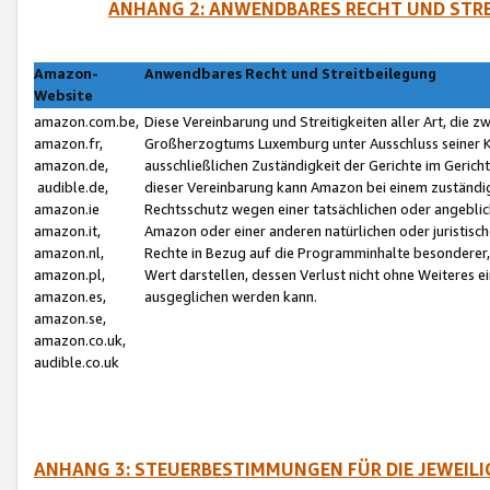
ANHANG 2: ANWENDBARES RECHT UND STRE
Amazon-
Anwendbares Recht und Streitbeilegung
Website
amazon.com.be,
Diese Vereinbarung und Streitigkeiten aller Art, die 
amazon.fr,
Großherzogtums Luxemburg unter Ausschluss seiner Kol
amazon.de,
ausschließlichen Zuständigkeit der Gerichte im Geri
audible.de,
dieser Vereinbarung kann Amazon bei einem zuständig
amazon.ie
Rechtsschutz wegen einer tatsächlichen oder angebli
amazon.it,
Amazon oder einer anderen natürlichen oder juristisc
amazon.nl,
Rechte in Bezug auf die Programminhalte besonderer,
amazon.pl,
Wert darstellen, dessen Verlust nicht ohne Weiteres e
amazon.es,
ausgeglichen werden kann.
amazon.se,
amazon.co.uk,
audible.co.uk
ANHANG 3: STEUERBESTIMMUNGEN FÜR DIE JEWEIL