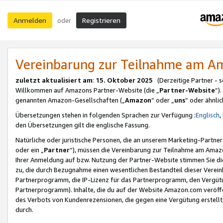
Anmelden
Registrieren
oder
Vereinbarung zur Teilnahme am 
zuletzt aktualisiert am
:
15. Oktober 2025
(Derzeitige Partner - 
Willkommen auf Amazons Partner-Website (die „
Partner-Website
“)
genannten Amazon-Gesellschaften („
Amazon
“ oder „
uns
“ oder ähnli
Übersetzungen stehen in folgenden Sprachen zur Verfügung :
Englisch
,
den Übersetzungen gilt die englische Fassung.
Natürliche oder juristische Personen, die an unserem Marketing-Partn
oder ein „
Partner
“), müssen die Vereinbarung zur Teilnahme am Ama
Ihrer Anmeldung auf bzw. Nutzung der Partner-Website stimmen Sie die
zu, die durch Bezugnahme einen wesentlichen Bestandteil dieser Verei
Partnerprogramm, die IP-Lizenz für das Partnerprogramm, den Vergütu
Partnerprogramm). Inhalte, die du auf der Website Amazon.com veröffe
des Verbots von Kundenrezensionen, die gegen eine Vergütung erstellt, 
durch.