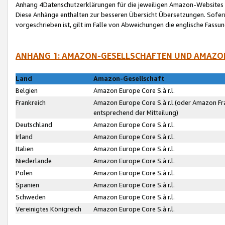
Anhang 4Datenschutzerklärungen für die jeweiligen Amazon-Websites
Diese Anhänge enthalten zur besseren Übersicht Übersetzungen. Sofe
vorgeschrieben ist, gilt im Falle von Abweichungen die englische Fass
ANHANG 1: AMAZON-GESELLSCHAFTEN UND AMAZO
Land
Amazon-Gesellschaft
Belgien
Amazon Europe Core S.à r.l.
Frankreich
Amazon Europe Core S.à r.l.(oder Amazon Fr
entsprechend der Mitteilung)
Deutschland
Amazon Europe Core S.à r.l.
Irland
Amazon Europe Core S.à r.l.
Italien
Amazon Europe Core S.à r.l.
Niederlande
Amazon Europe Core S.à r.l.
Polen
Amazon Europe Core S.à r.l.
Spanien
Amazon Europe Core S.à r.l.
Schweden
Amazon Europe Core S.à r.l.
Vereinigtes Königreich
Amazon Europe Core S.à r.l.