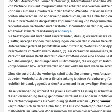
und SMS-Nachrichten. Ferner dürfen wir (a) Informationen über Ihre We
von Partner-Links und Programminhalten erhalten überwachen, aufzei
vor dem Kauf eines Produkts auf der Amazon-Website über einen auf Ih
prüfen, überwachen und anderweitig untersuchen, um die Einhaltung dies
die auf Ihrer Website dargestellte Implementierung von Programminhalt
reproduzieren, verbreiten und darstellen. Informationen darüber, wie w
Amazon-Datenschutzerklärung in
Anhang 4
.
Sie bestätigen und sind damit einverstanden, dass (a) wir und unsere 
(Traffic) anregen können, zu Bedingungen, die von den in dieser Vere
Unternehmen jederzeit (unmittelbar oder mittelbar) Websites oder Appl
Ihrer Website im Wettbewerb stehen, (c) ein Versäumnis unsererseits, I
Verzicht auf unser Recht darstellt, die betroffene oder eine andere B
Aktualisierungen, Handlungen und Zustimmungen, die wir ggf. im Rahme
vorgenommen bzw. erteilt werden und nur wirksam sind, wenn sie schri
Ohne die ausdrückliche vorherige schriftliche Zustimmung von Amazon
abtreten. Vorbehaltlich dieser Einschränkung ist diese Vereinbarung f
rechtlich bindend, gegenüber den Parteien und ihren jeweiligen Rech
Diese Vereinbarung umfasst die jeweils aktuellste Fassung aller Richtli
dieser Vereinbarung Bezug genommen wird und alle anderen Richtlinie
des Partnerprogramms zur Verfügung gestellt werden („
Programmric
verpflichten sich zu deren Einhaltung. Im Falle von Widersprüchen zwi
maßgeblich. Im Falle von Widersprüchen zwischen dieser Vereinbarun