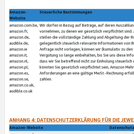
Amazon-
Steuerliche Bestimmungen
Website
amazon.com.be,
Wir dürfen in Bezug auf Beträge, auf deren Auszahlun
amazon.fr,
vornehmen, zu denen wir gesetzlich verpflichtet sind
amazon.de,
stellen die vollständige Zahlung und Abgeltung der 
audible.de,
gelegentlich steuerlich relevante Informationen von I
amazon.ie
Anfrage nicht vorlegen, können wir (kumulativ zu de
amazon.it,
Vergütung so lange einbehalten, bis Sie uns diese Inf
amazon.nl,
dass wir Sie betreffend nicht zur Einholung steuerlich 
amazon.pl,
könnten Sie gesetzlich verpflichtet sein, Amazon Meh
amazon.es,
Anforderungen an eine gültige MwSt.-Rechnung erfüllt
amazon.se,
zahlen.
amazon.co.uk,
audible.co.uk
ANHANG 4: DATENSCHUTZERKLÄRUNG FÜR DIE JEWE
Amazon-Website
Datenschutz