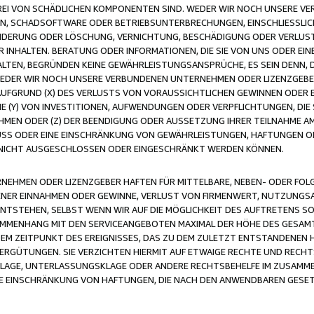
FREI VON SCHÄDLICHEN KOMPONENTEN SIND. WEDER WIR NOCH UNSERE 
VIREN, SCHADSOFTWARE ODER BETRIEBSUNTERBRECHUNGEN, EINSCHLIESSL
ÄNDERUNG ODER LÖSCHUNG, VERNICHTUNG, BESCHÄDIGUNG ODER VERLUST 
INHALTEN. BERATUNG ODER INFORMATIONEN, DIE SIE VON UNS ODER EIN
LTEN, BEGRÜNDEN KEINE GEWÄHRLEISTUNGSANSPRÜCHE, ES SEIN DENN, DI
WEDER WIR NOCH UNSERE VERBUNDENEN UNTERNEHMEN ODER LIZENZGEBE
FGRUND (X) DES VERLUSTS VON VORAUSSICHTLICHEN GEWINNEN ODER 
 (Y) VON INVESTITIONEN, AUFWENDUNGEN ODER VERPFLICHTUNGEN, DIE 
EN ODER (Z) DER BEENDIGUNG ODER AUSSETZUNG IHRER TEILNAHME A
LUSS ODER EINE EINSCHRÄNKUNG VON GEWÄHRLEISTUNGEN, HAFTUNGEN O
NICHT AUSGESCHLOSSEN ODER EINGESCHRÄNKT WERDEN KÖNNEN.
EHMEN ODER LIZENZGEBER HAFTEN FÜR MITTELBARE, NEBEN- ODER FOL
R EINNAHMEN ODER GEWINNE, VERLUST VON FIRMENWERT, NUTZUNGSAU
TSTEHEN, SELBST WENN WIR AUF DIE MÖGLICHKEIT DES AUFTRETENS S
MENHANG MIT DEN SERVICEANGEBOTEN MAXIMAL DER HÖHE DES GESAMT
M ZEITPUNKT DES EREIGNISSES, DAS ZU DEM ZULETZT ENTSTANDENEN 
ERGÜTUNGEN. SIE VERZICHTEN HIERMIT AUF ETWAIGE RECHTE UND RECHT
KLAGE, UNTERLASSUNGSKLAGE ODER ANDERE RECHTSBEHELFE IM ZUSAMME
NE EINSCHRÄNKUNG VON HAFTUNGEN, DIE NACH DEN ANWENDBAREN GESE