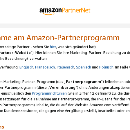
nahme am Amazon-Partnerprogramm
rzeitige Partner - sehen Sie
hier
, was sich geändert hat).
Partner-Website
“). Hier können Sie Ihre Marketing-Partner-Beziehung zu d
iche Bezeichnung) verwalten.
Verfügung :
Englisch
,
Französisch
,
Italienisch
,
Spanisch
und
Polnisch
. Im Fall
erem Marketing-Partner-Programm (das „
Partnerprogramm
“) teilnehmen od
on-Partnerprogramm (diese „
Vereinbarung
“) ohne Änderungen akzeptieren
 einschließlich den
Programmrichtlinien
(wie in Ziffer 12 definiert) zu, die 
raussetzungen für die Teilnahme am Partnerprogramm, die IP-Lizenz für das
s Partnerprogramm). Inhalte, die du auf der Website Amazon.com veröffentl
n Kundenrezensionen, die gegen eine Vergütung erstellt, bearbeitet oder ent
mms