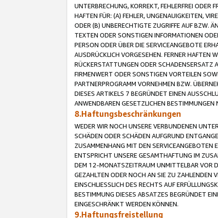
UNTERBRECHUNG, KORREKT, FEHLERFREI ODER 
HAFTEN FÜR: (A) FEHLER, UNGENAUIGKEITEN, 
ODER (B) UNBERECHTIGTE ZUGRIFFE AUF BZW. 
TEXTEN ODER SONSTIGEN INFORMATIONEN ODER 
PERSON ODER ÜBER DIE SERVICEANGEBOTE ERHA
AUSDRÜCKLICH VORGESEHEN. FERNER HAFTEN 
RÜCKERSTATTUNGEN ODER SCHADENSERSATZ AU
FIRMENWERT ODER SONSTIGEN VORTEILEN SOWIE
PARTNERPROGRAMM VORNEHMEN BZW. ÜBERNEHM
DIESES ARTIKELS 7 BEGRÜNDET EINEN AUSSCH
ANWENDBAREN GESETZLICHEN BESTIMMUNGEN 
8.Haftungsbeschränkungen
WEDER WIR NOCH UNSERE VERBUNDENEN UNTERN
SCHÄDEN ODER SCHÄDEN AUFGRUND ENTGANGENE
ZUSAMMENHANG MIT DEN SERVICEANGEBOTEN EN
ENTSPRICHT UNSERE GESAMTHAFTUNG IM ZUSAM
DEM 12-MONATSZEITRAUM UNMITTELBAR VOR DE
GEZAHLTEN ODER NOCH AN SIE ZU ZAHLENDEN V
EINSCHLIESSLICH DES RECHTS AUF ERFÜLLUNGS
BESTIMMUNG DIESES ABSATZES BEGRÜNDET EI
EINGESCHRÄNKT WERDEN KÖNNEN.
9.Haftungsfreistellung