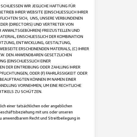
CHLIESSEN WIR JEGLICHE HAFTUNG FÜR
TRIEB IHRER WEBSITE (EINSCHLIESSLICH IHRER
FLICHTEN SICH, UNS, UNSERE VERBUNDENEN
EDER (DIRECTORS) UND VERTRETER VON
R ANWALTSGEBÜHREN) FREIZUSTELLEN UND
ATERIAL, EINSCHLIESSLICH DER KOMBINATION
NUTZUNG, ENTWICKLUNG, GESTALTUNG,
EBSEITE ERSCHEINENDEN MATERIALS, (C) IHRER
ZW. DEN ANWENDBAREN GESETZLICHEN
NG (EINSCHLIESSLICH EINER
BEN DER EINTREIBUNG ODER ZAHLUNG IHRER
LICHTUNGEN, ODER (F) FAHRLÄSSIGKEIT ODER
 BEAUFTRAGTEN KÖNNEN IM NAMEN EINER
HANDLUNG VORNEHMEN, UM EINE RECHTLICHE
TIKELS ZU SCHÜTZEN.
ich einer tatsächlichen oder angeblichen
Geschäftsbeziehung mit uns oder unseren
u anwendbarem Recht und Streitbeilegung in