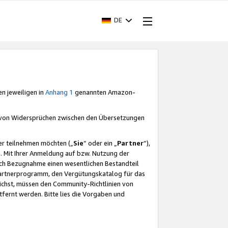
DE
en jeweiligen in
Anhang 1
genannten Amazon-
e von Widersprüchen zwischen den Übersetzungen
er teilnehmen möchten („
Sie
“ oder ein „
Partner
“),
. Mit Ihrer Anmeldung auf bzw. Nutzung der
durch Bezugnahme einen wesentlichen Bestandteil
 Partnerprogramm, den Vergütungskatalog für das
ichst, müssen den Community-Richtlinien von
fernt werden. Bitte lies die Vorgaben und