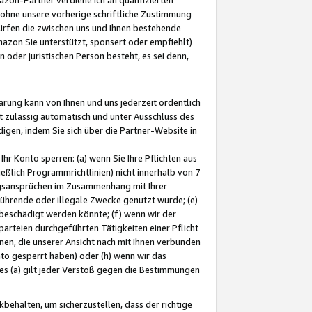
ohne unsere vorherige schriftliche Zustimmung
ürfen die zwischen uns und Ihnen bestehende
mazon Sie unterstützt, sponsert oder empfiehlt)
oder juristischen Person besteht, es sei denn,
arung kann von Ihnen und uns jederzeit ordentlich
t zulässig automatisch und unter Ausschluss des
gen, indem Sie sich über die Partner-Website in
hr Konto sperren: (a) wenn Sie Ihre Pflichten aus
eßlich Programmrichtlinien) nicht innerhalb von 7
ngsansprüchen im Zusammenhang mit Ihrer
ührende oder illegale Zwecke genutzt wurde; (e)
eschädigt werden könnte; (f) wenn wir der
rteien durchgeführten Tätigkeiten einer Pflicht
nen, die unserer Ansicht nach mit Ihnen verbunden
nto gesperrt haben) oder (h) wenn wir das
 (a) gilt jeder Verstoß gegen die Bestimmungen
ehalten, um sicherzustellen, dass der richtige