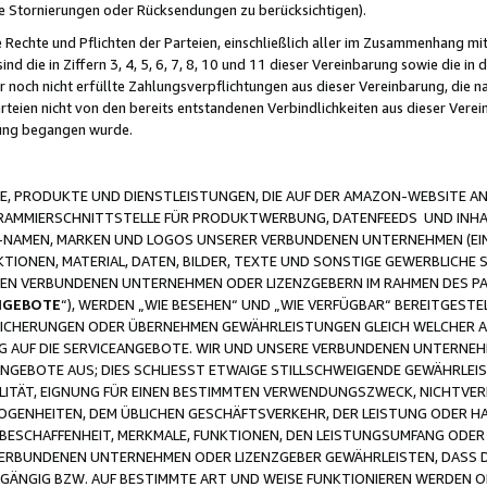
ge Stornierungen oder Rücksendungen zu berücksichtigen).
 Rechte und Pflichten der Parteien, einschließlich aller im Zusammenhang m
 die in Ziffern 3, 4, 5, 6, 7, 8, 10 und 11 dieser Vereinbarung sowie die in
er noch nicht erfüllte Zahlungsverpflichtungen aus dieser Vereinbarung, die
arteien nicht von den bereits entstandenen Verbindlichkeiten aus dieser Ver
gung begangen wurde.
 PRODUKTE UND DIENSTLEISTUNGEN, DIE AUF DER AMAZON-WEBSITE AN
GRAMMIERSCHNITTSTELLE FÜR PRODUKTWERBUNG, DATENFEEDS UND INH
-NAMEN, MARKEN UND LOGOS UNSERER VERBUNDENEN UNTERNEHMEN (EIN
IONEN, MATERIAL, DATEN, BILDER, TEXTE UND SONSTIGE GEWERBLICHE 
EREN VERBUNDENEN UNTERNEHMEN ODER LIZENZGEBERN IM RAHMEN DES 
NGEBOTE
“), WERDEN „WIE BESEHEN“ UND „WIE VERFÜGBAR“ BEREITGEST
CHERUNGEN ODER ÜBERNEHMEN GEWÄHRLEISTUNGEN GLEICH WELCHER AR
ZUG AUF DIE SERVICEANGEBOTE. WIR UND UNSERE VERBUNDENEN UNTERNEH
ANGEBOTE AUS; DIES SCHLIESST ETWAIGE STILLSCHWEIGENDE GEWÄHRLE
LITÄT, EIGNUNG FÜR EINEN BESTIMMTEN VERWENDUNGSZWECK, NICHTVER
OGENHEITEN, DEM ÜBLICHEN GESCHÄFTSVERKEHR, DER LEISTUNG ODER H
 BESCHAFFENHEIT, MERKMALE, FUNKTIONEN, DEN LEISTUNGSUMFANG ODER
VERBUNDENEN UNTERNEHMEN ODER LIZENZGEBER GEWÄHRLEISTEN, DASS D
HGÄNGIG BZW. AUF BESTIMMTE ART UND WEISE FUNKTIONIEREN WERDEN 