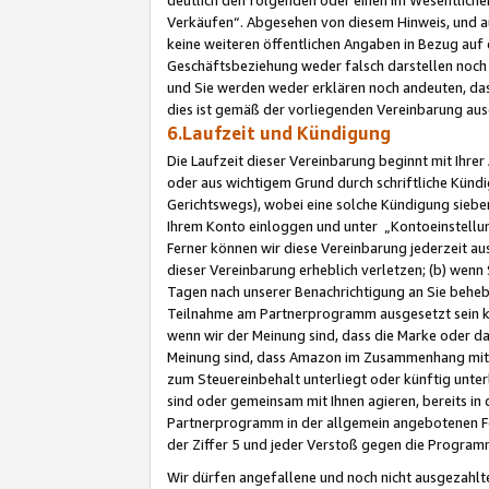
Verkäufen“. Abgesehen von diesem Hinweis, und a
keine weiteren öffentlichen Angaben in Bezug au
Geschäftsbeziehung weder falsch darstellen noch a
und Sie werden weder erklären noch andeuten, dass
dies ist gemäß der vorliegenden Vereinbarung ausd
6.Laufzeit und Kündigung
Die Laufzeit dieser Vereinbarung beginnt mit Ihre
oder aus wichtigem Grund durch schriftliche Kündi
Gerichtswegs), wobei eine solche Kündigung siebe
Ihrem Konto einloggen und unter „Kontoeinstellu
Ferner können wir diese Vereinbarung jederzeit aus
dieser Vereinbarung erheblich verletzen; (b) wenn
Tagen nach unserer Benachrichtigung an Sie behe
Teilnahme am Partnerprogramm ausgesetzt sein kö
wenn wir der Meinung sind, dass die Marke oder 
Meinung sind, dass Amazon im Zusammenhang mit d
zum Steuereinbehalt unterliegt oder künftig unter
sind oder gemeinsam mit Ihnen agieren, bereits in
Partnerprogramm in der allgemein angebotenen Fo
der Ziffer 5 und jeder Verstoß gegen die Programm
Wir dürfen angefallene und noch nicht ausgezahlt