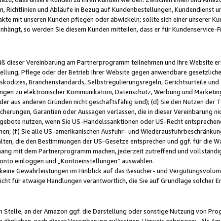
, Richtlinien und Abläufe in Bezug auf Kundenbestellungen, Kundendienst 
kte mit unseren Kunden pflegen oder abwickeln; sollte sich einer unserer Ku
nhängt, so werden Sie diesem Kunden mitteilen, dass er für Kundenservic
emäß dieser Vereinbarung am Partnerprogramm teilnehmen und Ihre Website er
ellung, Pflege oder der Betrieb Ihrer Website gegen anwendbare gesetzlich
skodizes, Branchenstandards, Selbstregulierungsregeln, Gerichtsurteile und 
ngen zu elektronischer Kommunikation, Datenschutz, Werbung und Marketing)
 oder aus anderen Gründen nicht geschäftsfähig sind); (d) Sie den Nutzen de
cherungen, Garantien oder Aussagen verlassen, die in dieser Vereinbarung nich
gebote nutzen, wenn Sie US-Handelssanktionen oder US-Recht entsprechen
men; (f) Sie alle US-amerikanischen Ausfuhr- und Wiederausfuhrbeschränkun
ten, die den Bestimmungen der US-Gesetze entsprechen und ggf. für die Wa
hang mit dem Partnerprogramm machen, jederzeit zutreffend und vollständig 
 Konto einloggen und „Kontoeinstellungen“ auswählen.
keine Gewährleistungen im Hinblick auf das Besucher- und Vergütungsvolu
icht für etwaige Handlungen verantwortlich, die Sie auf Grundlage solcher
en Stelle, an der Amazon ggf. die Darstellung oder sonstige Nutzung von Pr
 ähnlichen, nach dieser Vereinbarung zulässigen, Hinweis anbringen: „Als Ama