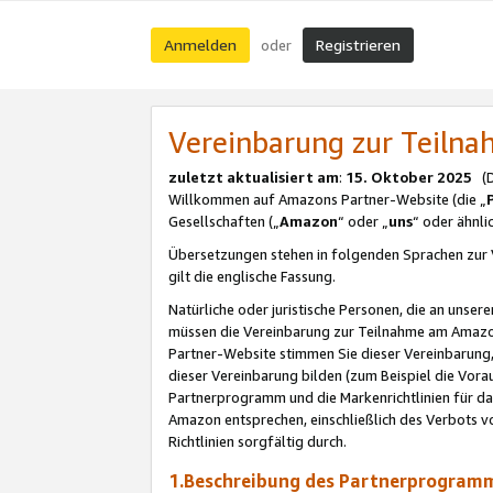
Anmelden
Registrieren
oder
Vereinbarung zur Teil
zuletzt aktualisiert am
:
15. Oktober 2025
(De
Willkommen auf Amazons Partner-Website (die „
Gesellschaften („
Amazon
“ oder „
uns
“ oder ähnl
Übersetzungen stehen in folgenden Sprachen zur 
gilt die englische Fassung.
Natürliche oder juristische Personen, die an uns
müssen die Vereinbarung zur Teilnahme am Amaz
Partner-Website stimmen Sie dieser Vereinbarung,
dieser Vereinbarung bilden (zum Beispiel die Vo
Partnerprogramm und die Markenrichtlinien für da
Amazon entsprechen, einschließlich des Verbots vo
Richtlinien sorgfältig durch.
1.Beschreibung des Partnerprogra