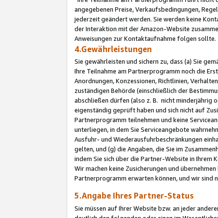
angegebenen Preise, Verkaufsbedingungen, Regeln
jederzeit geändert werden. Sie werden keine Konta
der Interaktion mit der Amazon-Website zusamme
Anweisungen zur Kontaktaufnahme folgen sollte.
4.Gewährleistungen
Sie gewährleisten und sichern zu, dass (a) Sie g
Ihre Teilnahme am Partnerprogramm noch die Erst
Anordnungen, Konzessionen, Richtlinien, Verhalten
zuständigen Behörde (einschließlich der Bestimmu
abschließen dürfen (also z. B. nicht minderjährig
eigenständig geprüft haben und sich nicht auf Zusi
Partnerprogramm teilnehmen und keine Servicean
unterliegen, in dem Sie Serviceangebote wahrneh
Ausfuhr- und Wiederausfuhrbeschränkungen einhal
gelten, und (g) die Angaben, die Sie im Zusammen
indem Sie sich über die Partner-Website in Ihrem
Wir machen keine Zusicherungen und übernehmen 
Partnerprogramm erwarten können, und wir sind n
5.Angabe Ihres Partner-Status
Sie müssen auf Ihrer Website bzw. an jeder ander
deutlich den folgenden oder einen im Wesentlichen