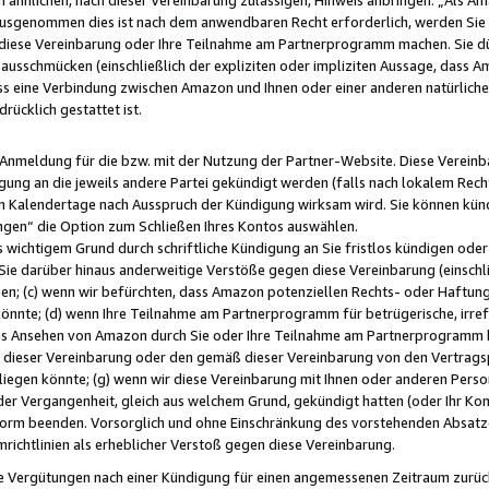
usgenommen dies ist nach dem anwendbaren Recht erforderlich, werden Sie 
f diese Vereinbarung oder Ihre Teilnahme am Partnerprogramm machen. Sie d
usschmücken (einschließlich der expliziten oder impliziten Aussage, dass A
 eine Verbindung zwischen Amazon und Ihnen oder einer anderen natürlichen 
rücklich gestattet ist.
r Anmeldung für die bzw. mit der Nutzung der Partner-Website. Diese Vereinb
gung an die jeweils andere Partei gekündigt werden (falls nach lokalem Rech
n Kalendertage nach Ausspruch der Kündigung wirksam wird. Sie können kündi
ngen“ die Option zum Schließen Ihres Kontos auswählen.
 wichtigem Grund durch schriftliche Kündigung an Sie fristlos kündigen oder I
 Sie darüber hinaus anderweitige Verstöße gegen diese Vereinbarung (einschli
ben; (c) wenn wir befürchten, dass Amazon potenziellen Rechts- oder Haftu
nnte; (d) wenn Ihre Teilnahme am Partnerprogramm für betrügerische, irref
das Ansehen von Amazon durch Sie oder Ihre Teilnahme am Partnerprogramm b
ieser Vereinbarung oder den gemäß dieser Vereinbarung von den Vertragspa
liegen könnte; (g) wenn wir diese Vereinbarung mit Ihnen oder anderen Perso
 der Vergangenheit, gleich aus welchem Grund, gekündigt hatten (oder Ihr Ko
rm beenden. Vorsorglich und ohne Einschränkung des vorstehenden Absatzes
richtlinien als erheblicher Verstoß gegen diese Vereinbarung.
e Vergütungen nach einer Kündigung für einen angemessenen Zeitraum zurückb