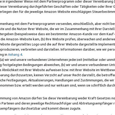
e in irgendeiner Weise mit dem Partnerprogramm oder dieser Vereinbarung (ei
ieser Vereinbarung durchgeführten Geschäften oder Tätigkeiten oder Ihrer 
liegen den für die jeweilige Amazon-Website einschlägigen Steuerbestim
mmenhang mit dem Partnerprogramm versenden, einschließlich, aber nicht be
site und die Nutzer Ihrer Website, die wir im Zusammenhang mit Ihrer Darst
itergeben (beispielsweise dass ein bestimmter Amazon-Kunde vor dem Kauf
uf die Amazon-Website kam, (b) Ihre Website prüfen, überwachen und anderwei
r Website dargestelltes Logo und die auf Ihrer Website dargestellte Impleme
reproduzieren, verbreiten und darstellen. Informationen darüber, wie wir per
ng in
Anhang 4
.
 (a) wir und unsere verbundenen Unternehmen jederzeit (mittelbar oder unmit
ng festgelegten Bedingungen abweichen, (b) wir und unsere verbundenen Unte
 Ähnlichkeit mit Ihrer Website aufweisen bzw. mit Ihrer Website im Wettbewer
barung durchzusetzen, keinen Verzicht auf unser Recht darstellt, die betrof
liche Festlegungen, Aktualisierungen, Handlungen und Zustimmungen, die wi
enommen bzw. erteilt werden und nur wirksam sind, wenn sie schriftlich dur
stimmung von Amazon dürfen Sie diese Vereinbarung weder Kraft Gesetzes no
die Parteien und deren jeweilige Rechtsnachfolger und Abtretungsempfänger 
ngsempfängern durchsetzbar und kommt diesen zugute.