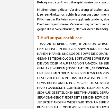
Betrag ausgezahlt wird (beispielsweise um etwai
Mit Beendigung dieser Vereinbarung erlöschen alle
Lizenzen/Nutzungsrechte; hiervon ausgenommen sind
Pflichten der Parteien sowie ggf. entstandene, ab
Die Beendigung dieser Vereinbarung befreit die P
gegen diese Vereinbarung, der vor deren Beendi
7.Haftungsausschlüsse
DAS PARTNERPROGRAMM, DIE AMAZON-WEBSITE,
LINKFORMATE, INHALTE, DIE ANWENDUNGSPRO
NAMEN, MARKEN UND LOGOS SOWIE DIE DOMAIN
GESAMTE TECHNOLOGIE, SOFTWARE SOWIE FUNKT
DIE VON ODER IM AUFTRAG VON AMAZON, UNS
GENUTZT WERDEN (INSGESAMT DIE „
SERVICEA
UNTERNEHMEN ODER LIZENZGEBER MACHEN ZUSI
GESETZLICH ODER IN SONSTIGER WEISE, IN BE
GEWÄHRLEISTUNGEN IN BEZUG AUF DIE SERVICE
MARKTGÄNGIGKEIT, ZUFRIEDENSTELLENDER QUA
SICH AUS GESETZLICHEN BESTIMMUNGEN, GEPFL
SERVICEANGEBOT JEDERZEIT BEENDEN BZW. DIE
JEDERZEIT ÄNDERN. WEDER WIR NOCH UNSERE 
BEREITGESTELLT ODER WIE BESCHRIEBEN DURC