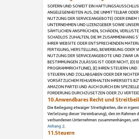
SOFERN UND SOWEIT EIN HAFTUNGSAUSSCHLUSS
ANGELEGENHEITEN AUS, DIE UNMITTELBAR ODER 
NUTZUNG DER SERVICEANGEBOTE) ODER EINEM V
UNTERNEHMEN UND LIZENZGEBER SOWIE UNSERE 
SÄMTLICHEN ANSPRÜCHEN, SCHÄDEN, VERLUSTE
SCHADLOS ZUHALTEN, DIE IM ZUSAMMENHANG STE
IHRER WEBSITE ODER ENTSPRECHENDEN MATERIA
FERTIGUNG, HERSTELLUNG, BEWERBUNG ODER VE
NUTZUNG DER SERVICEANGEBOTE UND ZWAR UN
BESTIMMUNGEN ZULÄSSIG IST ODER NICHT, (D) 
PROGRAMMRICHTLINIE), (E) IHREN STEUERN UN
STEUERN UND ZOLLABGABEN ODER DER NICHTER
VORSÄTZLICHEM FEHLVERHALTEN IHRERSEITS BZ
AMAZON PARTEI UND AUCH DURCH EIN SPEZIELL
FORDERUNG DURCHZUSETZEN ODER ZU VERTEIDI
10.Anwendbares Recht und Streitbe
Die Beilegung etwaiger Streitigkeiten, die in irg
Verletzung dieser Vereinbarung), den im Rahmen d
verbundenen Unternehmen zusammenhängen, unterl
Anhang 2
.
11.Steuern