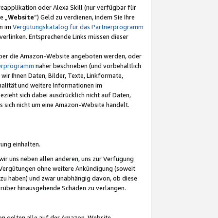
eapplikation oder Alexa Skill (nur verfügbar für
e „
Website
“) Geld zu verdienen, indem Sie Ihre
en im
Vergütungskatalog für das Partnerprogramm
t) verlinken. Entsprechende Links müssen dieser
e über die Amazon-Website angeboten werden, oder
nerprogramm
näher beschrieben (und vorbehaltlich
ir Ihnen Daten, Bilder, Texte, Linkformate,
alität und weitere Informationen im
zieht sich dabei ausdrücklich nicht auf Daten,
es sich nicht um eine Amazon-Website handelt.
rung einhalten.
ir uns neben allen anderen, uns zur Verfügung
n Vergütungen ohne weitere Ankündigung (soweit
 zu haben) und zwar unabhängig davon, ob diese
darüber hinausgehende Schäden zu verlangen.
on gelten alle auf der Amazon-Website