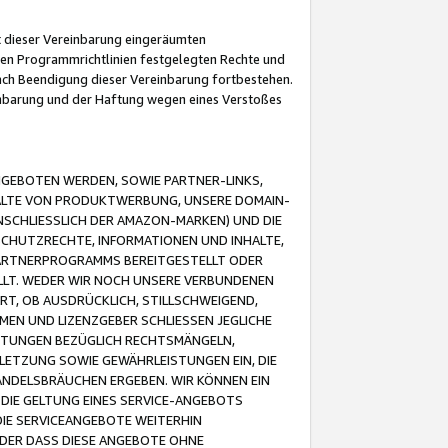
it dieser Vereinbarung eingeräumten
 den Programmrichtlinien festgelegten Rechte und
 nach Beendigung dieser Vereinbarung fortbestehen.
einbarung und der Haftung wegen eines Verstoßes
GEBOTEN WERDEN, SOWIE PARTNER-LINKS,
ALTE VON PRODUKTWERBUNG, UNSERE DOMAIN-
SCHLIESSLICH DER AMAZON-MARKEN) UND DIE
SCHUTZRECHTE, INFORMATIONEN UND INHALTE,
PARTNERPROGRAMMS BEREITGESTELLT ODER
ELLT. WEDER WIR NOCH UNSERE VERBUNDENEN
T, OB AUSDRÜCKLICH, STILLSCHWEIGEND,
MEN UND LIZENZGEBER SCHLIESSEN JEGLICHE
ISTUNGEN BEZÜGLICH RECHTSMÄNGELN,
LETZUNG SOWIE GEWÄHRLEISTUNGEN EIN, DIE
ANDELSBRÄUCHEN ERGEBEN. WIR KÖNNEN EIN
 DIE GELTUNG EINES SERVICE-ANGEBOTS
IE SERVICEANGEBOTE WEITERHIN
ODER DASS DIESE ANGEBOTE OHNE