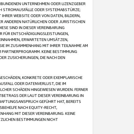
VERBUNDENEN UNTERNEHMEN ODER LIZENZGEBER
ICH STROMAUSFÄLLE ODER SYSTEMABSTÜRZE;
IHRER WEBSITE ODER VON DATEN, BILDERN,
ER ANDEREN NATÜRLICHEN ODER JURISTISCHEN
ESE SIND IN DIESER VEREINBARUNG
R FÜR ENTSCHÄDIGUNGSLEISTUNGEN,
EINNAHMEN, ERWARTETEN UMSÄTZEN,
SIE IM ZUSAMMENHANG MIT IHRER TEILNAHME AM
M PARTNERPROGRAMM. KEINE BESTIMMUNG
DER ZUSICHERUNGEN, DIE NACH DEN
GESCHÄDEN, KONKRETE ODER EXEMPLARISCHE
SFALL ODER DATENVERLUST, DIE IM
OLCHER SCHÄDEN HINGEWIESEN WURDEN. FERNER
BETRAGS DER LAUT DIESER VEREINBARUNG IN
HAFTUNGSANSPRUCH GEFÜHRT HAT, BEREITS
SBEHELFE NACH EQUITY-RECHT,
NHANG MIT DIESER VEREINBARUNG. KEINE
TZLICHEN BESTIMMUNGEN NICHT