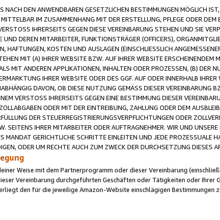
 NACH DEN ANWENDBAREN GESETZLICHEN BESTIMMUNGEN MÖGLICH IST, S
MITTELBAR IM ZUSAMMENHANG MIT DER ERSTELLUNG, PFLEGE ODER DEM BE
ERSTOSS IHRERSEITS GEGEN DIESE VEREINBARUNG STEHEN UND SIE VERP
UND DEREN MITARBEITER, FUNKTIONSTRÄGER (OFFICERS), ORGANMITGLI
N, HAFTUNGEN, KOSTEN UND AUSLAGEN (EINSCHLIESSLICH ANGEMESSENE
HEN MIT (A) IHRER WEBSITE BZW. AUF IHRER WEBSITE ERSCHEINENDEM M
LS MIT ANDEREN APPLIKATIONEN, INHALTEN ODER PROZESSEN, (B) DER 
RMARKTUNG IHRER WEBSITE ODER DES GGF. AUF ODER INNERHALB IHRER W
ABHÄNGIG DAVON, OB DIESE NUTZUNG GEMÄSS DIESER VEREINBARUNG B
EINEM VERSTOSS IHRERSEITS GEGEN EINE BESTIMMUNG DIESER VEREINBARU
D ZOLLABGABEN ODER MIT DER EINTREIBUNG, ZAHLUNG ODER DEM AUSBLEI
FÜLLUNG DER STEUERREGISTRIERUNGSVERPFLICHTUNGEN ODER ZOLLVERPF
W. SEITENS IHRER MITARBEITER ODER AUFTRAGNEHMER. WIR UND UNSERE
ES MANDAT GERICHTLICHE SCHRITTE EINLEITEN UND JEDE PROZESSUALE 
GEN, ODER UM RECHTE AUCH ZUM ZWECK DER DURCHSETZUNG DIESES AR
ilegung
endeiner Weise mit dem Partnerprogramm oder dieser Vereinbarung (einschließl
ieser Vereinbarung durchgeführten Geschäften oder Tätigkeiten oder Ihrer 
iegt den für die jeweilige Amazon-Website einschlägigen Bestimmungen z