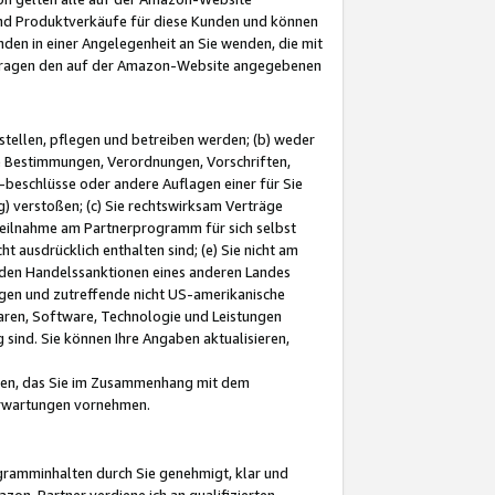
und Produktverkäufe für diese Kunden und können
nden in einer Angelegenheit an Sie wenden, die mit
e-Fragen den auf der Amazon-Website angegebenen
stellen, pflegen und betreiben werden; (b) weder
e Bestimmungen, Verordnungen, Vorschriften,
-beschlüsse oder andere Auflagen einer für Sie
 verstoßen; (c) Sie rechtswirksam Verträge
r Teilnahme am Partnerprogramm für sich selbst
t ausdrücklich enthalten sind; (e) Sie nicht am
den Handelssanktionen eines anderen Landes
gen und zutreffende nicht US-amerikanische
ren, Software, Technologie und Leistungen
sind. Sie können Ihre Angaben aktualisieren,
men, das Sie im Zusammenhang mit dem
 Erwartungen vornehmen.
ogramminhalten durch Sie genehmigt, klar und
zon-Partner verdiene ich an qualifizierten