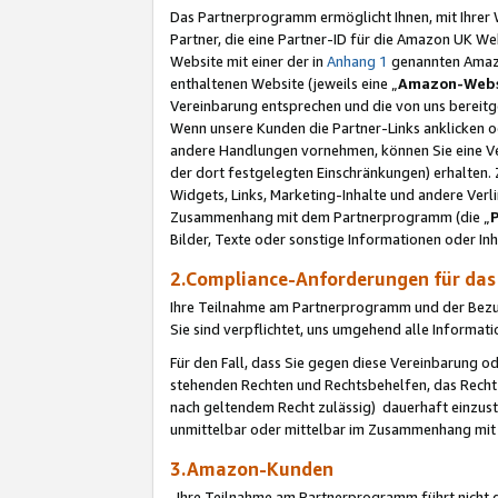
Das Partnerprogramm ermöglicht Ihnen, mit Ihrer W
Partner, die eine Partner-ID für die Amazon UK W
Website mit einer der in
Anhang 1
genannten Amazon
enthaltenen Website (jeweils eine „
Amazon-Webs
Vereinbarung entsprechen und die von uns bereitg
Wenn unsere Kunden die Partner-Links anklicken 
andere Handlungen vornehmen, können Sie eine Ver
der dort festgelegten Einschränkungen) erhalten. 
Widgets, Links, Marketing-Inhalte und andere Ver
Zusammenhang mit dem Partnerprogramm (die „
Bilder, Texte oder sonstige Informationen oder In
2.Compliance-Anforderungen für d
Ihre Teilnahme am Partnerprogramm und der Bezug 
Sie sind verpflichtet, uns umgehend alle Informat
Für den Fall, dass Sie gegen diese Vereinbarung 
stehenden Rechten und Rechtsbehelfen, das Recht
nach geltendem Recht zulässig) dauerhaft einzus
unmittelbar oder mittelbar im Zusammenhang mit
3.Amazon-Kunden
Ihre Teilnahme am Partnerprogramm führt nicht d