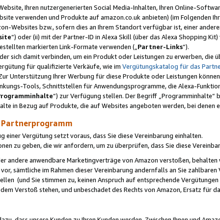
ebsite, Ihren nutzergenerierten Social Media-Inhalten, Ihren Online-Softwar
ebsite verwenden und Produkte auf amazon.co.uk anbieten) (im Folgenden Ihr
-Websites bzw., sofern dies an Ihrem Standort verfügbar ist, einer ander
ite
“) oder (ii) mit der Partner-ID in Alexa Skill (über das Alexa Shopping Ki
estellten markierten Link-Formate verwenden („
Partner-Links
“).
oder sich damit verbinden, um ein Produkt oder Leistungen zu erwerben, di
gütung für qualifizierte Verkäufe, wie im
Vergütungskatalog für das Part
Zur Unterstützung Ihrer Werbung für diese Produkte oder Leistungen können w
linkungs-Tools, Schnittstellen für Anwendungsprogramme, die Alexa-Funktion
Programminhalte
“) zur Verfügung stellen. Der Begriff „Programminhalte“ be
halte in Bezug auf Produkte, die auf Websites angeboten werden, bei denen 
as Partnerprogramm
einer Vergütung setzt voraus, dass Sie diese Vereinbarung einhalten.
ionen zu geben, die wir anfordern, um zu überprüfen, dass Sie diese Vereinba
oder andere anwendbare Marketingverträge von Amazon verstoßen, behalten w
 vor, sämtliche im Rahmen dieser Vereinbarung andernfalls an Sie zahlbare
tellen (und Sie stimmen zu, keinen Anspruch auf entsprechende Vergütungen
 dem Verstoß stehen, und unbeschadet des Rechts von Amazon, Ersatz für 
azu, dass unsere Kunden zu Ihren Kunden werden. Zwischen Ihnen und Amaz