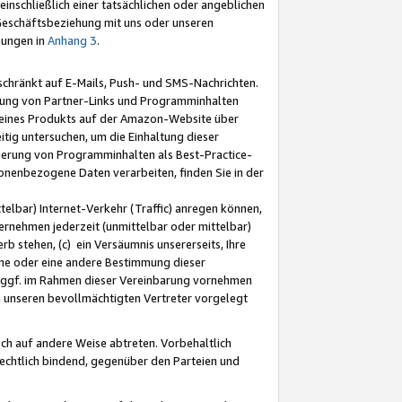
nschließlich einer tatsächlichen oder angeblichen
Geschäftsbeziehung mit uns oder unseren
mungen in
Anhang 3
.
schränkt auf E-Mails, Push- und SMS-Nachrichten.
ellung von Partner-Links und Programminhalten
 eines Produkts auf der Amazon-Website über
tig untersuchen, um die Einhaltung dieser
ntierung von Programminhalten als Best-Practice-
sonenbezogene Daten verarbeiten, finden Sie in der
telbar) Internet-Verkehr (Traffic) anregen können,
rnehmen jederzeit (unmittelbar oder mittelbar)
b stehen, (c) ein Versäumnis unsererseits, Ihre
fene oder eine andere Bestimmung dieser
r ggf. im Rahmen dieser Vereinbarung vornehmen
ch unseren bevollmächtigten Vertreter vorgelegt
ch auf andere Weise abtreten. Vorbehaltlich
rechtlich bindend, gegenüber den Parteien und