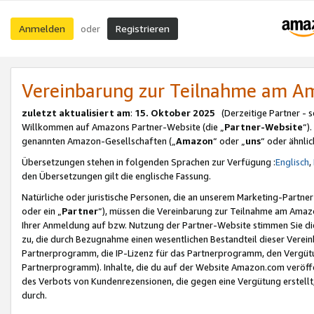
Anmelden
Registrieren
oder
Vereinbarung zur Teilnahme am 
zuletzt aktualisiert am
:
15. Oktober 2025
(Derzeitige Partner - 
Willkommen auf Amazons Partner-Website (die „
Partner-Website
“)
genannten Amazon-Gesellschaften („
Amazon
“ oder „
uns
“ oder ähnli
Übersetzungen stehen in folgenden Sprachen zur Verfügung :
Englisch
,
den Übersetzungen gilt die englische Fassung.
Natürliche oder juristische Personen, die an unserem Marketing-Partn
oder ein „
Partner
“), müssen die Vereinbarung zur Teilnahme am Ama
Ihrer Anmeldung auf bzw. Nutzung der Partner-Website stimmen Sie die
zu, die durch Bezugnahme einen wesentlichen Bestandteil dieser Verei
Partnerprogramm, die IP-Lizenz für das Partnerprogramm, den Vergütu
Partnerprogramm). Inhalte, die du auf der Website Amazon.com veröffe
des Verbots von Kundenrezensionen, die gegen eine Vergütung erstellt, 
durch.