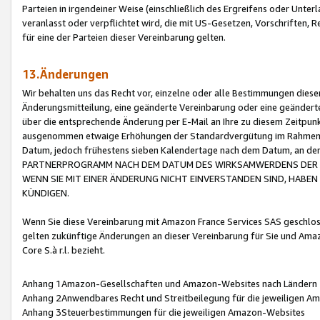
Parteien in irgendeiner Weise (einschließlich des Ergreifens oder Unt
veranlasst oder verpflichtet wird, die mit US-Gesetzen, Vorschriften,
für eine der Parteien dieser Vereinbarung gelten.
13.Änderungen
Wir behalten uns das Recht vor, einzelne oder alle Bestimmungen diese
Änderungsmitteilung, eine geänderte Vereinbarung oder eine geänderte 
über die entsprechende Änderung per E-Mail an Ihre zu diesem Zeitpun
ausgenommen etwaige Erhöhungen der Standardvergütung im Rahmen
Datum, jedoch frühestens sieben Kalendertage nach dem Datum, an de
PARTNERPROGRAMM NACH DEM DATUM DES WIRKSAMWERDENS DER Ä
WENN SIE MIT EINER ÄNDERUNG NICHT EINVERSTANDEN SIND, HABEN S
KÜNDIGEN.
Wenn Sie diese Vereinbarung mit Amazon France Services SAS geschlo
gelten zukünftige Änderungen an dieser Vereinbarung für Sie und Ama
Core S.à r.l. bezieht.
Anhang 1Amazon-Gesellschaften und Amazon-Websites nach Ländern
Anhang 2Anwendbares Recht und Streitbeilegung für die jeweiligen 
Anhang 3Steuerbestimmungen für die jeweiligen Amazon-Websites