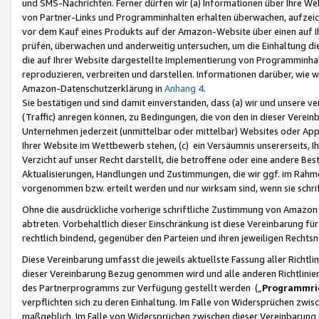
und SMS-Nachrichten. Ferner dürfen wir (a) Informationen über Ihre We
von Partner-Links und Programminhalten erhalten überwachen, aufzei
vor dem Kauf eines Produkts auf der Amazon-Website über einen auf Ih
prüfen, überwachen und anderweitig untersuchen, um die Einhaltung dies
die auf Ihrer Website dargestellte Implementierung von Programminhalt
reproduzieren, verbreiten und darstellen. Informationen darüber, wie w
Amazon-Datenschutzerklärung in
Anhang 4
.
Sie bestätigen und sind damit einverstanden, dass (a) wir und unsere 
(Traffic) anregen können, zu Bedingungen, die von den in dieser Vere
Unternehmen jederzeit (unmittelbar oder mittelbar) Websites oder Appl
Ihrer Website im Wettbewerb stehen, (c) ein Versäumnis unsererseits, I
Verzicht auf unser Recht darstellt, die betroffene oder eine andere B
Aktualisierungen, Handlungen und Zustimmungen, die wir ggf. im Rahme
vorgenommen bzw. erteilt werden und nur wirksam sind, wenn sie schri
Ohne die ausdrückliche vorherige schriftliche Zustimmung von Amazon
abtreten. Vorbehaltlich dieser Einschränkung ist diese Vereinbarung f
rechtlich bindend, gegenüber den Parteien und ihren jeweiligen Rech
Diese Vereinbarung umfasst die jeweils aktuellste Fassung aller Richtli
dieser Vereinbarung Bezug genommen wird und alle anderen Richtlinie
des Partnerprogramms zur Verfügung gestellt werden („
Programmric
verpflichten sich zu deren Einhaltung. Im Falle von Widersprüchen zwi
maßgeblich. Im Falle von Widersprüchen zwischen dieser Vereinbarun