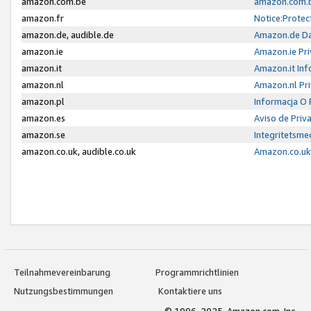
amazon.com.be
amazon.com.b
amazon.fr
Notice:Protec
amazon.de, audible.de
Amazon.de Da
amazon.ie
Amazon.ie Pri
amazon.it
Amazon.it Inf
amazon.nl
Amazon.nl Pri
amazon.pl
Informacja O
amazon.es
Aviso de Priv
amazon.se
Integritetsm
amazon.co.uk, audible.co.uk
Amazon.co.uk 
Teilnahmevereinbarung
Programmrichtlinien
Nutzungsbestimmungen
Kontaktiere uns