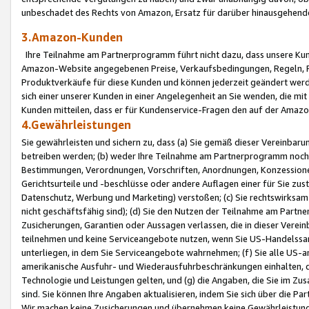
unbeschadet des Rechts von Amazon, Ersatz für darüber hinausgehen
3.Amazon-Kunden
Ihre Teilnahme am Partnerprogramm führt nicht dazu, dass unsere Kun
Amazon-Website angegebenen Preise, Verkaufsbedingungen, Regeln, Ri
Produktverkäufe für diese Kunden und können jederzeit geändert werde
sich einer unserer Kunden in einer Angelegenheit an Sie wenden, die 
Kunden mitteilen, dass er für Kundenservice-Fragen den auf der Ama
4.Gewährleistungen
Sie gewährleisten und sichern zu, dass (a) Sie gemäß dieser Vereinba
betreiben werden; (b) weder Ihre Teilnahme am Partnerprogramm noch d
Bestimmungen, Verordnungen, Vorschriften, Anordnungen, Konzessionen,
Gerichtsurteile und -beschlüsse oder andere Auflagen einer für Sie zu
Datenschutz, Werbung und Marketing) verstoßen; (c) Sie rechtswirksam 
nicht geschäftsfähig sind); (d) Sie den Nutzen der Teilnahme am Partne
Zusicherungen, Garantien oder Aussagen verlassen, die in dieser Verein
teilnehmen und keine Serviceangebote nutzen, wenn Sie US-Handelssa
unterliegen, in dem Sie Serviceangebote wahrnehmen; (f) Sie alle US
amerikanische Ausfuhr- und Wiederausfuhrbeschränkungen einhalten, 
Technologie und Leistungen gelten, und (g) die Angaben, die Sie im 
sind. Sie können Ihre Angaben aktualisieren, indem Sie sich über die 
Wir machen keine Zusicherungen und übernehmen keine Gewährleistun