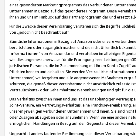
eines gesonderten Marketingprogramms des verbundenen Unternehmens
Unternehmen in Bezug auf das gesonderte Programm. Diese Vereinbarung
Ihnen und uns im Hinblick auf das Partnerprogramm dar und ersetzt al
Für die Zwecke dieser Vereinbarung verstehen sich die Begriffe „schließ
von „jedoch nicht beschränkt auf“.
Sämtliche Informationen in Bezug auf Amazon oder unsere verbunde
bereitstellen oder zugänglich machen und die nicht öffentlich bekannt bz
Informationen
“ von Amazon dar und verbleiben im alleinigen Eigent
wie dies angemessenerweise für die Erbringung Ihrer Leistungen gemäß d
juristischen Personen, die im Zusammenhang mit Ihrem Konto Zugriff au
Pflichten kennen und einhalten. Sie werden Vertrauliche Informationen 
Unternehmen) weitergeben und alle angemessenen Maßnahmen ergreifen
schützen, die gemäß dieser Vereinbarung nicht ausdrücklich zulässig is
Vertraulichkeits- oder Geheimhaltungsvereinbarungen und gilt für die
Das Verhältnis zwischen Ihnen und uns ist das unabhängiger Vertragspa
Joint-Venture, ein Vertretungsverhältnis, eine Franchisevereinbarung, 
unseren jeweiligen verbundenen Unternehmen und Ihnen. Sie sind ni
oder Zusagen abzugeben oder anzunehmen. Wenn Sie eine andere natürli
ermöglichen, Handlungen in Bezug auf den Gegenstand dieser Vereinbar
Ungeachtet anders lautender Bestimmungen in dieser Vereinbarung wird