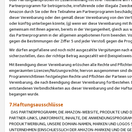
Partnerprogramm für betrügerische, irreführende oder illegale Zwecke
Amazon durch Sie oder Ihre Teilnahme am Partnerprogramm beschädig
dieser Vereinbarung oder den gemäß dieser Vereinbarung von den Vertr
oder künftig unterliegen könnte; (g) wenn wir diese Vereinbarung mit I
gemeinsam mit Ihnen agieren, bereits in der Vergangenheit, gleich aus
das Partnerprogramm in der allgemein angebotenen Form beenden. Vors
gegen die Bestimmungen der Ziffer 5 und jeder Verstoß gegen die Prog
Wir dürfen angefallene und noch nicht ausgezahlte Vergütungen nach 
sicherzustellen, dass der richtige Betrag ausgezahlt wird (beispielsw
Mit Beendigung dieser Vereinbarung erlöschen alle Rechte und Pflichte
eingeräumten Lizenzen/Nutzungsrechte; hiervon ausgenommen sind die in 
Programmrichtlinien festgelegten Rechte und Pflichten der Parteien sow
Vereinbarung, die nach Beendigung dieser Vereinbarung fortbestehen. D
entstandenen Verbindlichkeiten aus dieser Vereinbarung und der Haft
begangen wurde.
7.Haftungsausschlüsse
DAS PARTNERPROGRAMM, DIE AMAZON-WEBSITE, PRODUKTE UND DI
PARTNER-LINKS, LINKFORMATE, INHALTE, DIE ANWENDUNGSPROGR
PRODUKTWERBUNG, UNSERE DOMAIN-NAMEN, MARKEN UND LOGOS S
UNTERNEHMEN (EINSCHLIESSLICH DER AMAZON-MARKEN) UND DIE GE