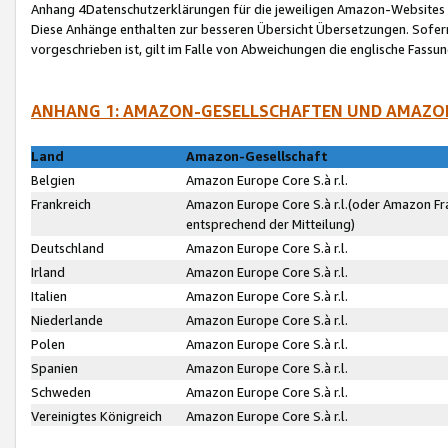
Anhang 4Datenschutzerklärungen für die jeweiligen Amazon-Websites
Diese Anhänge enthalten zur besseren Übersicht Übersetzungen. Sofe
vorgeschrieben ist, gilt im Falle von Abweichungen die englische Fass
ANHANG 1: AMAZON-GESELLSCHAFTEN UND AMAZO
Land
Amazon-Gesellschaft
Belgien
Amazon Europe Core S.à r.l.
Frankreich
Amazon Europe Core S.à r.l.(oder Amazon Fr
entsprechend der Mitteilung)
Deutschland
Amazon Europe Core S.à r.l.
Irland
Amazon Europe Core S.à r.l.
Italien
Amazon Europe Core S.à r.l.
Niederlande
Amazon Europe Core S.à r.l.
Polen
Amazon Europe Core S.à r.l.
Spanien
Amazon Europe Core S.à r.l.
Schweden
Amazon Europe Core S.à r.l.
Vereinigtes Königreich
Amazon Europe Core S.à r.l.