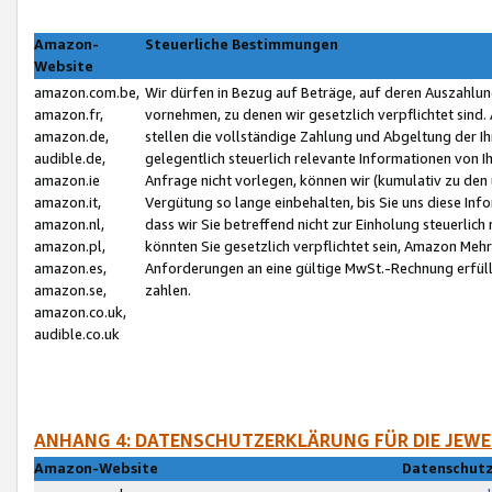
Amazon-
Steuerliche Bestimmungen
Website
amazon.com.be,
Wir dürfen in Bezug auf Beträge, auf deren Auszahlun
amazon.fr,
vornehmen, zu denen wir gesetzlich verpflichtet sind
amazon.de,
stellen die vollständige Zahlung und Abgeltung der 
audible.de,
gelegentlich steuerlich relevante Informationen von I
amazon.ie
Anfrage nicht vorlegen, können wir (kumulativ zu de
amazon.it,
Vergütung so lange einbehalten, bis Sie uns diese Inf
amazon.nl,
dass wir Sie betreffend nicht zur Einholung steuerlich 
amazon.pl,
könnten Sie gesetzlich verpflichtet sein, Amazon Meh
amazon.es,
Anforderungen an eine gültige MwSt.-Rechnung erfüllt
amazon.se,
zahlen.
amazon.co.uk,
audible.co.uk
ANHANG 4: DATENSCHUTZERKLÄRUNG FÜR DIE JEWE
Amazon-Website
Datenschutz