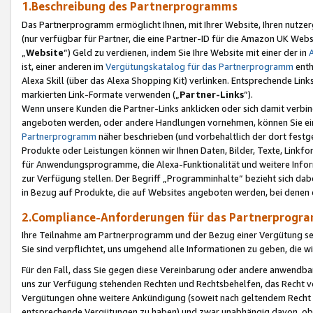
1.Beschreibung des Partnerprogramms
Das Partnerprogramm ermöglicht Ihnen, mit Ihrer Website, Ihren nutzer
(nur verfügbar für Partner, die eine Partner-ID für die Amazon UK We
„
Website
“) Geld zu verdienen, indem Sie Ihre Website mit einer der in
ist, einer anderen im
Vergütungskatalog für das Partnerprogramm
enth
Alexa Skill (über das Alexa Shopping Kit) verlinken. Entsprechende Lin
markierten Link-Formate verwenden („
Partner-Links
“).
Wenn unsere Kunden die Partner-Links anklicken oder sich damit verbi
angeboten werden, oder andere Handlungen vornehmen, können Sie eine
Partnerprogramm
näher beschrieben (und vorbehaltlich der dort festg
Produkte oder Leistungen können wir Ihnen Daten, Bilder, Texte, Linkfo
für Anwendungsprogramme, die Alexa-Funktionalität und weitere Inf
zur Verfügung stellen. Der Begriff „Programminhalte“ bezieht sich dabe
in Bezug auf Produkte, die auf Websites angeboten werden, bei denen 
2.Compliance-Anforderungen für das Partnerprog
Ihre Teilnahme am Partnerprogramm und der Bezug einer Vergütung setz
Sie sind verpflichtet, uns umgehend alle Informationen zu geben, die w
Für den Fall, dass Sie gegen diese Vereinbarung oder andere anwendba
uns zur Verfügung stehenden Rechten und Rechtsbehelfen, das Recht vo
Vergütungen ohne weitere Ankündigung (soweit nach geltendem Recht z
entsprechende Vergütungen zu haben) und zwar unabhängig davon, ob 