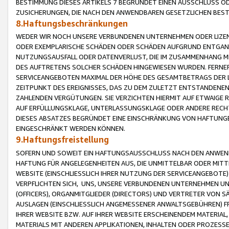
BESTIMMUNG DIESES ARTIKELS 7 BEGRÜNDET EINEN AUSSCHLUSS 
ZUSICHERUNGEN, DIE NACH DEN ANWENDBAREN GESETZLICHEN BE
8.Haftungsbeschränkungen
WEDER WIR NOCH UNSERE VERBUNDENEN UNTERNEHMEN ODER LIZEN
ODER EXEMPLARISCHE SCHÄDEN ODER SCHÄDEN AUFGRUND ENTGANG
NUTZUNGSAUSFALL ODER DATENVERLUST, DIE IM ZUSAMMENHANG MI
DES AUFTRETENS SOLCHER SCHÄDEN HINGEWIESEN WURDEN. FERN
SERVICEANGEBOTEN MAXIMAL DER HÖHE DES GESAMTBETRAGS DER 
ZEITPUNKT DES EREIGNISSES, DAS ZU DEM ZULETZT ENTSTANDENE
ZAHLENDEN VERGÜTUNGEN. SIE VERZICHTEN HIERMIT AUF ETWAIGE 
AUF ERFÜLLUNGSKLAGE, UNTERLASSUNGSKLAGE ODER ANDERE RECHT
DIESES ABSATZES BEGRÜNDET EINE EINSCHRÄNKUNG VON HAFTUNG
EINGESCHRÄNKT WERDEN KÖNNEN.
9.Haftungsfreistellung
SOFERN UND SOWEIT EIN HAFTUNGSAUSSCHLUSS NACH DEN ANWENDB
HAFTUNG FÜR ANGELEGENHEITEN AUS, DIE UNMITTELBAR ODER MITT
WEBSITE (EINSCHLIESSLICH IHRER NUTZUNG DER SERVICEANGEBOTE)
VERPFLICHTEN SICH, UNS, UNSERE VERBUNDENEN UNTERNEHMEN UN
(OFFICERS), ORGANMITGLIEDER (DIRECTORS) UND VERTRETER VON 
AUSLAGEN (EINSCHLIESSLICH ANGEMESSENER ANWALTSGEBÜHREN) FR
IHRER WEBSITE BZW. AUF IHRER WEBSITE ERSCHEINENDEM MATERIAL
MATERIALS MIT ANDEREN APPLIKATIONEN, INHALTEN ODER PROZESSE