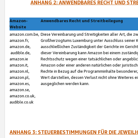
ANHANG 2: ANWENDBARES RECHT UND STRE
Amazon-
Anwendbares Recht und Streitbeilegung
Website
amazon.com.be,
Diese Vereinbarung und Streitigkeiten aller Art, die 
amazon.fr,
Großherzogtums Luxemburg unter Ausschluss seiner Kol
amazon.de,
ausschließlichen Zuständigkeit der Gerichte im Geri
audible.de,
dieser Vereinbarung kann Amazon bei einem zuständig
amazon.ie
Rechtsschutz wegen einer tatsächlichen oder angebli
amazon.it,
Amazon oder einer anderen natürlichen oder juristisc
amazon.nl,
Rechte in Bezug auf die Programminhalte besonderer,
amazon.pl,
Wert darstellen, dessen Verlust nicht ohne Weiteres e
amazon.es,
ausgeglichen werden kann.
amazon.se,
amazon.co.uk,
audible.co.uk
ANHANG 3: STEUERBESTIMMUNGEN FÜR DIE JEWEIL