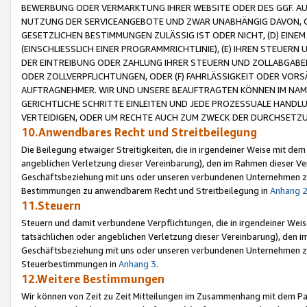
BEWERBUNG ODER VERMARKTUNG IHRER WEBSITE ODER DES GGF. AUF 
NUTZUNG DER SERVICEANGEBOTE UND ZWAR UNABHÄNGIG DAVON, O
GESETZLICHEN BESTIMMUNGEN ZULÄSSIG IST ODER NICHT, (D) EINE
(EINSCHLIESSLICH EINER PROGRAMMRICHTLINIE), (E) IHREN STEUER
DER EINTREIBUNG ODER ZAHLUNG IHRER STEUERN UND ZOLLABGAB
ODER ZOLLVERPFLICHTUNGEN, ODER (F) FAHRLÄSSIGKEIT ODER VORS
AUFTRAGNEHMER. WIR UND UNSERE BEAUFTRAGTEN KÖNNEN IM NAME
GERICHTLICHE SCHRITTE EINLEITEN UND JEDE PROZESSUALE HAND
VERTEIDIGEN, ODER UM RECHTE AUCH ZUM ZWECK DER DURCHSETZU
10.Anwendbares Recht und Streitbeilegung
Die Beilegung etwaiger Streitigkeiten, die in irgendeiner Weise mit de
angeblichen Verletzung dieser Vereinbarung), den im Rahmen dieser Ve
Geschäftsbeziehung mit uns oder unseren verbundenen Unternehmen zu
Bestimmungen zu anwendbarem Recht und Streitbeilegung in
Anhang 
11.Steuern
Steuern und damit verbundene Verpflichtungen, die in irgendeiner Wei
tatsächlichen oder angeblichen Verletzung dieser Vereinbarung), den 
Geschäftsbeziehung mit uns oder unseren verbundenen Unternehmen z
Steuerbestimmungen in
Anhang 3
.
12.Weitere Bestimmungen
Wir können von Zeit zu Zeit Mitteilungen im Zusammenhang mit dem Par