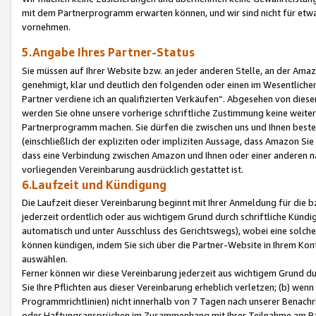
mit dem Partnerprogramm erwarten können, und wir sind nicht für etwa
vornehmen.
5.Angabe Ihres Partner-Status
Sie müssen auf Ihrer Website bzw. an jeder anderen Stelle, an der Am
genehmigt, klar und deutlich den folgenden oder einen im Wesentlichen
Partner verdiene ich an qualifizierten Verkäufen“. Abgesehen von die
werden Sie ohne unsere vorherige schriftliche Zustimmung keine weite
Partnerprogramm machen. Sie dürfen die zwischen uns und Ihnen best
(einschließlich der expliziten oder impliziten Aussage, dass Amazon Si
dass eine Verbindung zwischen Amazon und Ihnen oder einer anderen natü
vorliegenden Vereinbarung ausdrücklich gestattet ist.
6.Laufzeit und Kündigung
Die Laufzeit dieser Vereinbarung beginnt mit Ihrer Anmeldung für die 
jederzeit ordentlich oder aus wichtigem Grund durch schriftliche Kündi
automatisch und unter Ausschluss des Gerichtswegs), wobei eine solch
können kündigen, indem Sie sich über die Partner-Website in Ihrem Ko
auswählen.
Ferner können wir diese Vereinbarung jederzeit aus wichtigem Grund dur
Sie Ihre Pflichten aus dieser Vereinbarung erheblich verletzen; (b) wen
Programmrichtlinien) nicht innerhalb von 7 Tagen nach unserer Benachr
oder Haftungsansprüchen im Zusammenhang mit Ihrer Teilnahme am Pa