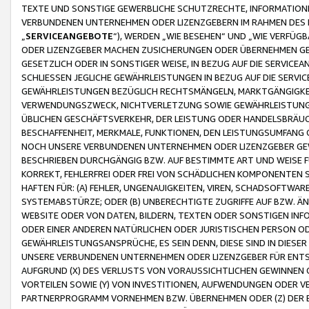
TEXTE UND SONSTIGE GEWERBLICHE SCHUTZRECHTE, INFORMATIONE
VERBUNDENEN UNTERNEHMEN ODER LIZENZGEBERN IM RAHMEN DES
„
SERVICEANGEBOTE
“), WERDEN „WIE BESEHEN“ UND „WIE VERFÜ
ODER LIZENZGEBER MACHEN ZUSICHERUNGEN ODER ÜBERNEHMEN GEW
GESETZLICH ODER IN SONSTIGER WEISE, IN BEZUG AUF DIE SERVI
SCHLIESSEN JEGLICHE GEWÄHRLEISTUNGEN IN BEZUG AUF DIE SERVI
GEWÄHRLEISTUNGEN BEZÜGLICH RECHTSMÄNGELN, MARKTGÄNGIGKEIT
VERWENDUNGSZWECK, NICHTVERLETZUNG SOWIE GEWÄHRLEISTUNGEN 
ÜBLICHEN GESCHÄFTSVERKEHR, DER LEISTUNG ODER HANDELSBRÄUCH
BESCHAFFENHEIT, MERKMALE, FUNKTIONEN, DEN LEISTUNGSUMFANG 
NOCH UNSERE VERBUNDENEN UNTERNEHMEN ODER LIZENZGEBER GEWÄ
BESCHRIEBEN DURCHGÄNGIG BZW. AUF BESTIMMTE ART UND WEISE
KORREKT, FEHLERFREI ODER FREI VON SCHÄDLICHEN KOMPONENTEN
HAFTEN FÜR: (A) FEHLER, UNGENAUIGKEITEN, VIREN, SCHADSOFTW
SYSTEMABSTÜRZE; ODER (B) UNBERECHTIGTE ZUGRIFFE AUF BZW. 
WEBSITE ODER VON DATEN, BILDERN, TEXTEN ODER SONSTIGEN INF
ODER EINER ANDEREN NATÜRLICHEN ODER JURISTISCHEN PERSON OD
GEWÄHRLEISTUNGSANSPRÜCHE, ES SEIN DENN, DIESE SIND IN DIES
UNSERE VERBUNDENEN UNTERNEHMEN ODER LIZENZGEBER FÜR EN
AUFGRUND (X) DES VERLUSTS VON VORAUSSICHTLICHEN GEWINNEN
VORTEILEN SOWIE (Y) VON INVESTITIONEN, AUFWENDUNGEN ODER VE
PARTNERPROGRAMM VORNEHMEN BZW. ÜBERNEHMEN ODER (Z) DER 