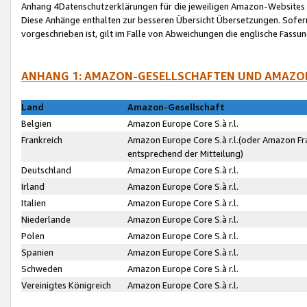
Anhang 4Datenschutzerklärungen für die jeweiligen Amazon-Websites
Diese Anhänge enthalten zur besseren Übersicht Übersetzungen. Sofe
vorgeschrieben ist, gilt im Falle von Abweichungen die englische Fass
ANHANG 1: AMAZON-GESELLSCHAFTEN UND AMAZO
Land
Amazon-Gesellschaft
Belgien
Amazon Europe Core S.à r.l.
Frankreich
Amazon Europe Core S.à r.l.(oder Amazon Fr
entsprechend der Mitteilung)
Deutschland
Amazon Europe Core S.à r.l.
Irland
Amazon Europe Core S.à r.l.
Italien
Amazon Europe Core S.à r.l.
Niederlande
Amazon Europe Core S.à r.l.
Polen
Amazon Europe Core S.à r.l.
Spanien
Amazon Europe Core S.à r.l.
Schweden
Amazon Europe Core S.à r.l.
Vereinigtes Königreich
Amazon Europe Core S.à r.l.