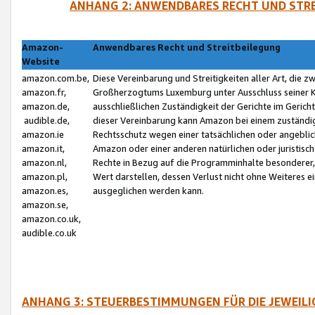
ANHANG 2: ANWENDBARES RECHT UND STRE
Amazon-
Anwendbares Recht und Streitbeilegung
Website
amazon.com.be,
Diese Vereinbarung und Streitigkeiten aller Art, die 
amazon.fr,
Großherzogtums Luxemburg unter Ausschluss seiner Kol
amazon.de,
ausschließlichen Zuständigkeit der Gerichte im Geri
audible.de,
dieser Vereinbarung kann Amazon bei einem zuständig
amazon.ie
Rechtsschutz wegen einer tatsächlichen oder angebli
amazon.it,
Amazon oder einer anderen natürlichen oder juristisc
amazon.nl,
Rechte in Bezug auf die Programminhalte besonderer,
amazon.pl,
Wert darstellen, dessen Verlust nicht ohne Weiteres e
amazon.es,
ausgeglichen werden kann.
amazon.se,
amazon.co.uk,
audible.co.uk
ANHANG 3: STEUERBESTIMMUNGEN FÜR DIE JEWEIL