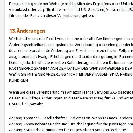
Parteien in irgendeiner Weise (einschließlich des Ergreifens oder Unt
veranlasst oder verpflichtet wird, die mit US-Gesetzen, Vorschriften,
für eine der Parteien dieser Vereinbarung gelten.
13.Änderungen
Wir behalten uns das Recht vor, einzelne oder alle Bestimmungen diese
Änderungsmitteilung, eine geänderte Vereinbarung oder eine geänderte 
über die entsprechende Änderung per E-Mail an Ihre zu diesem Zeitpun
ausgenommen etwaige Erhöhungen der Standardvergütung im Rahmen
Datum, jedoch frühestens sieben Kalendertage nach dem Datum, an de
PARTNERPROGRAMM NACH DEM DATUM DES WIRKSAMWERDENS DER Ä
WENN SIE MIT EINER ÄNDERUNG NICHT EINVERSTANDEN SIND, HABEN S
KÜNDIGEN.
Wenn Sie diese Vereinbarung mit Amazon France Services SAS geschlo
gelten zukünftige Änderungen an dieser Vereinbarung für Sie und Ama
Core S.à r.l. bezieht.
Anhang 1Amazon-Gesellschaften und Amazon-Websites nach Ländern
Anhang 2Anwendbares Recht und Streitbeilegung für die jeweiligen 
Anhang 3Steuerbestimmungen für die jeweiligen Amazon-Websites