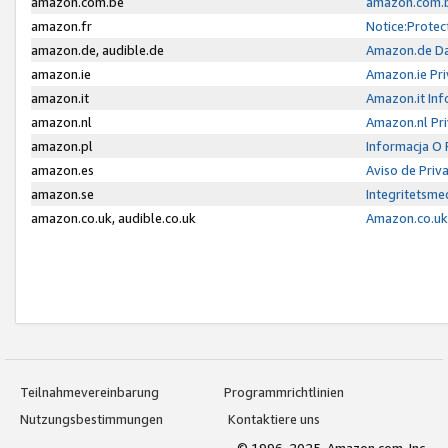
amazon.com.be
amazon.com.b
amazon.fr
Notice:Protec
amazon.de, audible.de
Amazon.de Da
amazon.ie
Amazon.ie Pri
amazon.it
Amazon.it Inf
amazon.nl
Amazon.nl Pri
amazon.pl
Informacja O
amazon.es
Aviso de Priv
amazon.se
Integritetsm
amazon.co.uk, audible.co.uk
Amazon.co.uk 
Teilnahmevereinbarung
Programmrichtlinien
Nutzungsbestimmungen
Kontaktiere uns