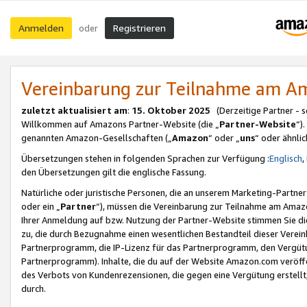
Anmelden
Registrieren
oder
Vereinbarung zur Teilnahme am 
zuletzt aktualisiert am
:
15. Oktober 2025
(Derzeitige Partner - 
Willkommen auf Amazons Partner-Website (die „
Partner-Website
“)
genannten Amazon-Gesellschaften („
Amazon
“ oder „
uns
“ oder ähnli
Übersetzungen stehen in folgenden Sprachen zur Verfügung :
Englisch
,
den Übersetzungen gilt die englische Fassung.
Natürliche oder juristische Personen, die an unserem Marketing-Partn
oder ein „
Partner
“), müssen die Vereinbarung zur Teilnahme am Ama
Ihrer Anmeldung auf bzw. Nutzung der Partner-Website stimmen Sie die
zu, die durch Bezugnahme einen wesentlichen Bestandteil dieser Verei
Partnerprogramm, die IP-Lizenz für das Partnerprogramm, den Vergütu
Partnerprogramm). Inhalte, die du auf der Website Amazon.com veröffe
des Verbots von Kundenrezensionen, die gegen eine Vergütung erstellt, 
durch.