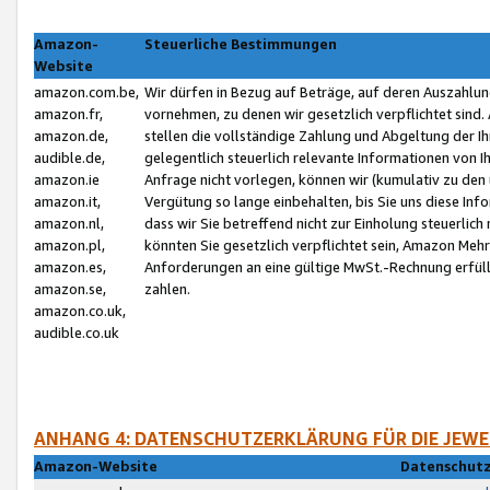
Amazon-
Steuerliche Bestimmungen
Website
amazon.com.be,
Wir dürfen in Bezug auf Beträge, auf deren Auszahlun
amazon.fr,
vornehmen, zu denen wir gesetzlich verpflichtet sind
amazon.de,
stellen die vollständige Zahlung und Abgeltung der 
audible.de,
gelegentlich steuerlich relevante Informationen von I
amazon.ie
Anfrage nicht vorlegen, können wir (kumulativ zu de
amazon.it,
Vergütung so lange einbehalten, bis Sie uns diese Inf
amazon.nl,
dass wir Sie betreffend nicht zur Einholung steuerlich 
amazon.pl,
könnten Sie gesetzlich verpflichtet sein, Amazon Meh
amazon.es,
Anforderungen an eine gültige MwSt.-Rechnung erfüllt
amazon.se,
zahlen.
amazon.co.uk,
audible.co.uk
ANHANG 4: DATENSCHUTZERKLÄRUNG FÜR DIE JEWE
Amazon-Website
Datenschutz