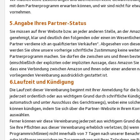
mit dem Partnerprogramm erwarten können, und wir sind nicht für etwa
vornehmen.
5.Angabe Ihres Partner-Status
Sie müssen auf Ihrer Website bzw. an jeder anderen Stelle, an der Am
genehmigt, klar und deutlich den folgenden oder einen im Wesentlichen
Partner verdiene ich an qualifizierten Verkäufen“. Abgesehen von die
werden Sie ohne unsere vorherige schriftliche Zustimmung keine weite
Partnerprogramm machen. Sie dürfen die zwischen uns und Ihnen best
(einschließlich der expliziten oder impliziten Aussage, dass Amazon Si
dass eine Verbindung zwischen Amazon und Ihnen oder einer anderen natü
vorliegenden Vereinbarung ausdrücklich gestattet ist.
6.Laufzeit und Kündigung
Die Laufzeit dieser Vereinbarung beginnt mit Ihrer Anmeldung für die 
jederzeit ordentlich oder aus wichtigem Grund durch schriftliche Kündi
automatisch und unter Ausschluss des Gerichtswegs), wobei eine solch
können kündigen, indem Sie sich über die Partner-Website in Ihrem Ko
auswählen.
Ferner können wir diese Vereinbarung jederzeit aus wichtigem Grund dur
Sie Ihre Pflichten aus dieser Vereinbarung erheblich verletzen; (b) wen
Programmrichtlinien) nicht innerhalb von 7 Tagen nach unserer Benachr
oder Haftungsansprüchen im Zusammenhang mit Ihrer Teilnahme am Pa