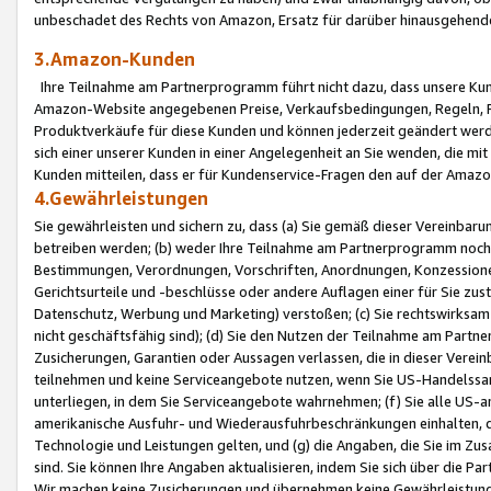
unbeschadet des Rechts von Amazon, Ersatz für darüber hinausgehen
3.Amazon-Kunden
Ihre Teilnahme am Partnerprogramm führt nicht dazu, dass unsere Kun
Amazon-Website angegebenen Preise, Verkaufsbedingungen, Regeln, Ri
Produktverkäufe für diese Kunden und können jederzeit geändert werde
sich einer unserer Kunden in einer Angelegenheit an Sie wenden, die 
Kunden mitteilen, dass er für Kundenservice-Fragen den auf der Ama
4.Gewährleistungen
Sie gewährleisten und sichern zu, dass (a) Sie gemäß dieser Vereinba
betreiben werden; (b) weder Ihre Teilnahme am Partnerprogramm noch d
Bestimmungen, Verordnungen, Vorschriften, Anordnungen, Konzessionen,
Gerichtsurteile und -beschlüsse oder andere Auflagen einer für Sie zu
Datenschutz, Werbung und Marketing) verstoßen; (c) Sie rechtswirksam 
nicht geschäftsfähig sind); (d) Sie den Nutzen der Teilnahme am Partne
Zusicherungen, Garantien oder Aussagen verlassen, die in dieser Verein
teilnehmen und keine Serviceangebote nutzen, wenn Sie US-Handelssa
unterliegen, in dem Sie Serviceangebote wahrnehmen; (f) Sie alle US
amerikanische Ausfuhr- und Wiederausfuhrbeschränkungen einhalten, 
Technologie und Leistungen gelten, und (g) die Angaben, die Sie im 
sind. Sie können Ihre Angaben aktualisieren, indem Sie sich über die 
Wir machen keine Zusicherungen und übernehmen keine Gewährleistun