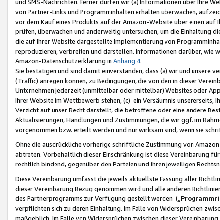
und SMS-Nachrichten. Ferner dürfen wir (a) Informationen über Ihre We
von Partner-Links und Programminhalten erhalten überwachen, aufzei
vor dem Kauf eines Produkts auf der Amazon-Website über einen auf Ih
prüfen, überwachen und anderweitig untersuchen, um die Einhaltung dies
die auf Ihrer Website dargestellte Implementierung von Programminhalt
reproduzieren, verbreiten und darstellen. Informationen darüber, wie w
Amazon-Datenschutzerklärung in
Anhang 4
.
Sie bestätigen und sind damit einverstanden, dass (a) wir und unsere 
(Traffic) anregen können, zu Bedingungen, die von den in dieser Vere
Unternehmen jederzeit (unmittelbar oder mittelbar) Websites oder Appl
Ihrer Website im Wettbewerb stehen, (c) ein Versäumnis unsererseits, I
Verzicht auf unser Recht darstellt, die betroffene oder eine andere B
Aktualisierungen, Handlungen und Zustimmungen, die wir ggf. im Rahme
vorgenommen bzw. erteilt werden und nur wirksam sind, wenn sie schri
Ohne die ausdrückliche vorherige schriftliche Zustimmung von Amazon
abtreten. Vorbehaltlich dieser Einschränkung ist diese Vereinbarung f
rechtlich bindend, gegenüber den Parteien und ihren jeweiligen Rech
Diese Vereinbarung umfasst die jeweils aktuellste Fassung aller Richtli
dieser Vereinbarung Bezug genommen wird und alle anderen Richtlinie
des Partnerprogramms zur Verfügung gestellt werden („
Programmric
verpflichten sich zu deren Einhaltung. Im Falle von Widersprüchen zwi
maßgeblich. Im Falle von Widersprüchen zwischen dieser Vereinbarun