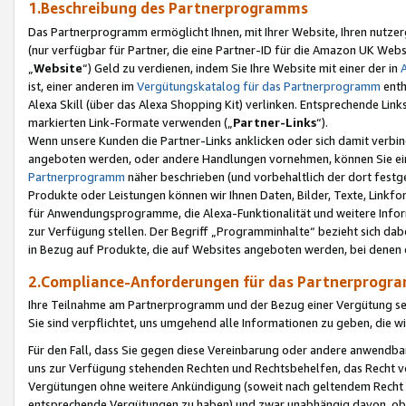
1.Beschreibung des Partnerprogramms
Das Partnerprogramm ermöglicht Ihnen, mit Ihrer Website, Ihren nutzer
(nur verfügbar für Partner, die eine Partner-ID für die Amazon UK We
„
Website
“) Geld zu verdienen, indem Sie Ihre Website mit einer der in
ist, einer anderen im
Vergütungskatalog für das Partnerprogramm
enth
Alexa Skill (über das Alexa Shopping Kit) verlinken. Entsprechende Lin
markierten Link-Formate verwenden („
Partner-Links
“).
Wenn unsere Kunden die Partner-Links anklicken oder sich damit verbi
angeboten werden, oder andere Handlungen vornehmen, können Sie eine
Partnerprogramm
näher beschrieben (und vorbehaltlich der dort festg
Produkte oder Leistungen können wir Ihnen Daten, Bilder, Texte, Linkfo
für Anwendungsprogramme, die Alexa-Funktionalität und weitere Inf
zur Verfügung stellen. Der Begriff „Programminhalte“ bezieht sich dabe
in Bezug auf Produkte, die auf Websites angeboten werden, bei denen 
2.Compliance-Anforderungen für das Partnerprog
Ihre Teilnahme am Partnerprogramm und der Bezug einer Vergütung setz
Sie sind verpflichtet, uns umgehend alle Informationen zu geben, die w
Für den Fall, dass Sie gegen diese Vereinbarung oder andere anwendba
uns zur Verfügung stehenden Rechten und Rechtsbehelfen, das Recht vo
Vergütungen ohne weitere Ankündigung (soweit nach geltendem Recht z
entsprechende Vergütungen zu haben) und zwar unabhängig davon, ob 