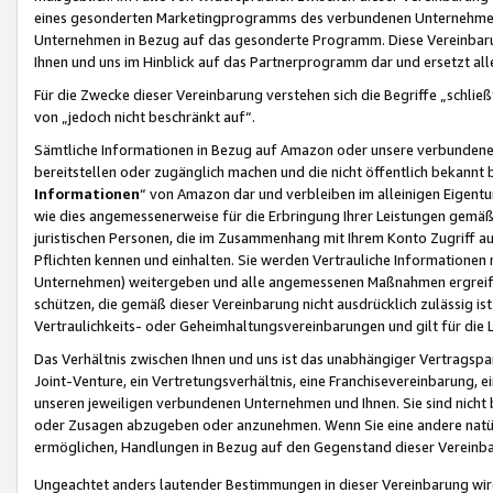
eines gesonderten Marketingprogramms des verbundenen Unternehmens
Unternehmen in Bezug auf das gesonderte Programm. Diese Vereinbarung
Ihnen und uns im Hinblick auf das Partnerprogramm dar und ersetzt al
Für die Zwecke dieser Vereinbarung verstehen sich die Begriffe „schließ
von „jedoch nicht beschränkt auf“.
Sämtliche Informationen in Bezug auf Amazon oder unsere verbunde
bereitstellen oder zugänglich machen und die nicht öffentlich bekannt bz
Informationen
“ von Amazon dar und verbleiben im alleinigen Eigent
wie dies angemessenerweise für die Erbringung Ihrer Leistungen gemäß d
juristischen Personen, die im Zusammenhang mit Ihrem Konto Zugriff au
Pflichten kennen und einhalten. Sie werden Vertrauliche Informationen 
Unternehmen) weitergeben und alle angemessenen Maßnahmen ergreifen
schützen, die gemäß dieser Vereinbarung nicht ausdrücklich zulässig is
Vertraulichkeits- oder Geheimhaltungsvereinbarungen und gilt für die
Das Verhältnis zwischen Ihnen und uns ist das unabhängiger Vertragspa
Joint-Venture, ein Vertretungsverhältnis, eine Franchisevereinbarung, 
unseren jeweiligen verbundenen Unternehmen und Ihnen. Sie sind ni
oder Zusagen abzugeben oder anzunehmen. Wenn Sie eine andere natürli
ermöglichen, Handlungen in Bezug auf den Gegenstand dieser Vereinbar
Ungeachtet anders lautender Bestimmungen in dieser Vereinbarung wird