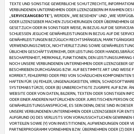
TEXTE UND SONSTIGE GEWERBLICHE SCHUTZRECHTE, INFORMATIONE
VERBUNDENEN UNTERNEHMEN ODER LIZENZGEBERN IM RAHMEN DES
„
SERVICEANGEBOTE
“), WERDEN „WIE BESEHEN“ UND „WIE VERFÜ
ODER LIZENZGEBER MACHEN ZUSICHERUNGEN ODER ÜBERNEHMEN GEW
GESETZLICH ODER IN SONSTIGER WEISE, IN BEZUG AUF DIE SERVI
SCHLIESSEN JEGLICHE GEWÄHRLEISTUNGEN IN BEZUG AUF DIE SERVI
GEWÄHRLEISTUNGEN BEZÜGLICH RECHTSMÄNGELN, MARKTGÄNGIGKEIT
VERWENDUNGSZWECK, NICHTVERLETZUNG SOWIE GEWÄHRLEISTUNGEN 
ÜBLICHEN GESCHÄFTSVERKEHR, DER LEISTUNG ODER HANDELSBRÄUCH
BESCHAFFENHEIT, MERKMALE, FUNKTIONEN, DEN LEISTUNGSUMFANG 
NOCH UNSERE VERBUNDENEN UNTERNEHMEN ODER LIZENZGEBER GEWÄ
BESCHRIEBEN DURCHGÄNGIG BZW. AUF BESTIMMTE ART UND WEISE
KORREKT, FEHLERFREI ODER FREI VON SCHÄDLICHEN KOMPONENTEN
HAFTEN FÜR: (A) FEHLER, UNGENAUIGKEITEN, VIREN, SCHADSOFTW
SYSTEMABSTÜRZE; ODER (B) UNBERECHTIGTE ZUGRIFFE AUF BZW. 
WEBSITE ODER VON DATEN, BILDERN, TEXTEN ODER SONSTIGEN INF
ODER EINER ANDEREN NATÜRLICHEN ODER JURISTISCHEN PERSON OD
GEWÄHRLEISTUNGSANSPRÜCHE, ES SEIN DENN, DIESE SIND IN DIES
UNSERE VERBUNDENEN UNTERNEHMEN ODER LIZENZGEBER FÜR EN
AUFGRUND (X) DES VERLUSTS VON VORAUSSICHTLICHEN GEWINNEN
VORTEILEN SOWIE (Y) VON INVESTITIONEN, AUFWENDUNGEN ODER VE
PARTNERPROGRAMM VORNEHMEN BZW. ÜBERNEHMEN ODER (Z) DER 