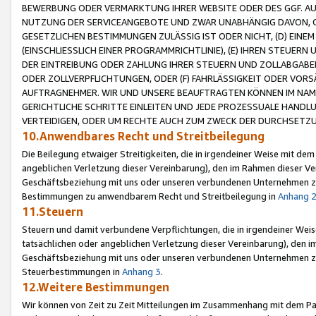
BEWERBUNG ODER VERMARKTUNG IHRER WEBSITE ODER DES GGF. AUF 
NUTZUNG DER SERVICEANGEBOTE UND ZWAR UNABHÄNGIG DAVON, O
GESETZLICHEN BESTIMMUNGEN ZULÄSSIG IST ODER NICHT, (D) EINE
(EINSCHLIESSLICH EINER PROGRAMMRICHTLINIE), (E) IHREN STEUER
DER EINTREIBUNG ODER ZAHLUNG IHRER STEUERN UND ZOLLABGAB
ODER ZOLLVERPFLICHTUNGEN, ODER (F) FAHRLÄSSIGKEIT ODER VORS
AUFTRAGNEHMER. WIR UND UNSERE BEAUFTRAGTEN KÖNNEN IM NAME
GERICHTLICHE SCHRITTE EINLEITEN UND JEDE PROZESSUALE HAND
VERTEIDIGEN, ODER UM RECHTE AUCH ZUM ZWECK DER DURCHSETZU
10.Anwendbares Recht und Streitbeilegung
Die Beilegung etwaiger Streitigkeiten, die in irgendeiner Weise mit de
angeblichen Verletzung dieser Vereinbarung), den im Rahmen dieser Ve
Geschäftsbeziehung mit uns oder unseren verbundenen Unternehmen zu
Bestimmungen zu anwendbarem Recht und Streitbeilegung in
Anhang 
11.Steuern
Steuern und damit verbundene Verpflichtungen, die in irgendeiner Wei
tatsächlichen oder angeblichen Verletzung dieser Vereinbarung), den 
Geschäftsbeziehung mit uns oder unseren verbundenen Unternehmen z
Steuerbestimmungen in
Anhang 3
.
12.Weitere Bestimmungen
Wir können von Zeit zu Zeit Mitteilungen im Zusammenhang mit dem Par