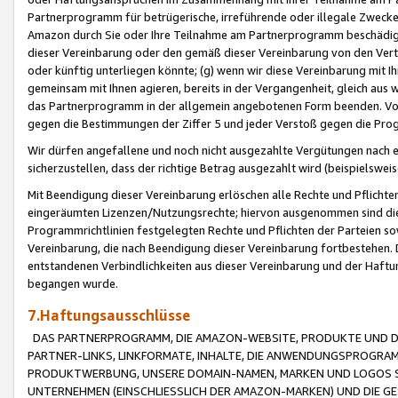
Partnerprogramm für betrügerische, irreführende oder illegale Zwecke
Amazon durch Sie oder Ihre Teilnahme am Partnerprogramm beschädig
dieser Vereinbarung oder den gemäß dieser Vereinbarung von den Vertr
oder künftig unterliegen könnte; (g) wenn wir diese Vereinbarung mit I
gemeinsam mit Ihnen agieren, bereits in der Vergangenheit, gleich aus
das Partnerprogramm in der allgemein angebotenen Form beenden. Vors
gegen die Bestimmungen der Ziffer 5 und jeder Verstoß gegen die Prog
Wir dürfen angefallene und noch nicht ausgezahlte Vergütungen nach 
sicherzustellen, dass der richtige Betrag ausgezahlt wird (beispielsw
Mit Beendigung dieser Vereinbarung erlöschen alle Rechte und Pflichte
eingeräumten Lizenzen/Nutzungsrechte; hiervon ausgenommen sind die in 
Programmrichtlinien festgelegten Rechte und Pflichten der Parteien sow
Vereinbarung, die nach Beendigung dieser Vereinbarung fortbestehen. D
entstandenen Verbindlichkeiten aus dieser Vereinbarung und der Haft
begangen wurde.
7.Haftungsausschlüsse
DAS PARTNERPROGRAMM, DIE AMAZON-WEBSITE, PRODUKTE UND DI
PARTNER-LINKS, LINKFORMATE, INHALTE, DIE ANWENDUNGSPROGR
PRODUKTWERBUNG, UNSERE DOMAIN-NAMEN, MARKEN UND LOGOS S
UNTERNEHMEN (EINSCHLIESSLICH DER AMAZON-MARKEN) UND DIE GE