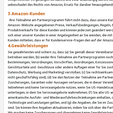
unbeschadet des Rechts von Amazon, Ersatz für darüber hinausgehen
3.Amazon-Kunden
Ihre Teilnahme am Partnerprogramm führt nicht dazu, dass unsere Kun
Amazon-Website angegebenen Preise, Verkaufsbedingungen, Regeln, Ri
Produktverkäufe für diese Kunden und können jederzeit geändert werde
sich einer unserer Kunden in einer Angelegenheit an Sie wenden, die 
Kunden mitteilen, dass er für Kundenservice-Fragen den auf der Ama
4.Gewährleistungen
Sie gewährleisten und sichern zu, dass (a) Sie gemäß dieser Vereinba
betreiben werden; (b) weder Ihre Teilnahme am Partnerprogramm noch d
Bestimmungen, Verordnungen, Vorschriften, Anordnungen, Konzessionen,
Gerichtsurteile und -beschlüsse oder andere Auflagen einer für Sie zu
Datenschutz, Werbung und Marketing) verstoßen; (c) Sie rechtswirksam 
nicht geschäftsfähig sind); (d) Sie den Nutzen der Teilnahme am Partne
Zusicherungen, Garantien oder Aussagen verlassen, die in dieser Verein
teilnehmen und keine Serviceangebote nutzen, wenn Sie US-Handelssa
unterliegen, in dem Sie Serviceangebote wahrnehmen; (f) Sie alle US
amerikanische Ausfuhr- und Wiederausfuhrbeschränkungen einhalten, 
Technologie und Leistungen gelten, und (g) die Angaben, die Sie im 
sind. Sie können Ihre Angaben aktualisieren, indem Sie sich über die 
Wir machen keine Zusicherungen und übernehmen keine Gewährleistun