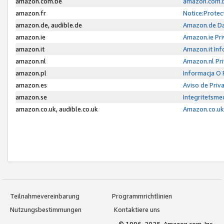
amazon.com.be
amazon.com.b
amazon.fr
Notice:Protec
amazon.de, audible.de
Amazon.de Da
amazon.ie
Amazon.ie Pri
amazon.it
Amazon.it Inf
amazon.nl
Amazon.nl Pri
amazon.pl
Informacja O
amazon.es
Aviso de Priv
amazon.se
Integritetsm
amazon.co.uk, audible.co.uk
Amazon.co.uk 
Teilnahmevereinbarung
Programmrichtlinien
Nutzungsbestimmungen
Kontaktiere uns