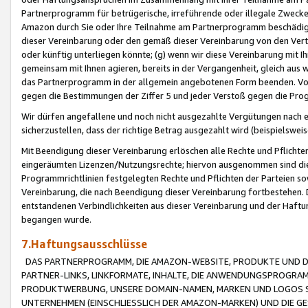
Partnerprogramm für betrügerische, irreführende oder illegale Zwecke
Amazon durch Sie oder Ihre Teilnahme am Partnerprogramm beschädig
dieser Vereinbarung oder den gemäß dieser Vereinbarung von den Vertr
oder künftig unterliegen könnte; (g) wenn wir diese Vereinbarung mit I
gemeinsam mit Ihnen agieren, bereits in der Vergangenheit, gleich aus
das Partnerprogramm in der allgemein angebotenen Form beenden. Vors
gegen die Bestimmungen der Ziffer 5 und jeder Verstoß gegen die Prog
Wir dürfen angefallene und noch nicht ausgezahlte Vergütungen nach 
sicherzustellen, dass der richtige Betrag ausgezahlt wird (beispielsw
Mit Beendigung dieser Vereinbarung erlöschen alle Rechte und Pflichte
eingeräumten Lizenzen/Nutzungsrechte; hiervon ausgenommen sind die in 
Programmrichtlinien festgelegten Rechte und Pflichten der Parteien sow
Vereinbarung, die nach Beendigung dieser Vereinbarung fortbestehen. D
entstandenen Verbindlichkeiten aus dieser Vereinbarung und der Haft
begangen wurde.
7.Haftungsausschlüsse
DAS PARTNERPROGRAMM, DIE AMAZON-WEBSITE, PRODUKTE UND DI
PARTNER-LINKS, LINKFORMATE, INHALTE, DIE ANWENDUNGSPROGR
PRODUKTWERBUNG, UNSERE DOMAIN-NAMEN, MARKEN UND LOGOS S
UNTERNEHMEN (EINSCHLIESSLICH DER AMAZON-MARKEN) UND DIE GE