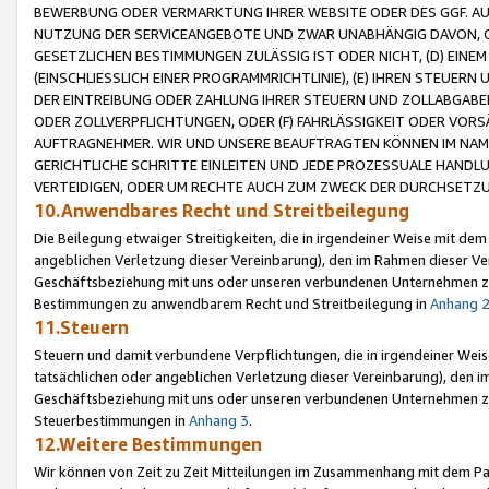
BEWERBUNG ODER VERMARKTUNG IHRER WEBSITE ODER DES GGF. AUF 
NUTZUNG DER SERVICEANGEBOTE UND ZWAR UNABHÄNGIG DAVON, O
GESETZLICHEN BESTIMMUNGEN ZULÄSSIG IST ODER NICHT, (D) EINE
(EINSCHLIESSLICH EINER PROGRAMMRICHTLINIE), (E) IHREN STEUER
DER EINTREIBUNG ODER ZAHLUNG IHRER STEUERN UND ZOLLABGAB
ODER ZOLLVERPFLICHTUNGEN, ODER (F) FAHRLÄSSIGKEIT ODER VORS
AUFTRAGNEHMER. WIR UND UNSERE BEAUFTRAGTEN KÖNNEN IM NAME
GERICHTLICHE SCHRITTE EINLEITEN UND JEDE PROZESSUALE HAND
VERTEIDIGEN, ODER UM RECHTE AUCH ZUM ZWECK DER DURCHSETZU
10.Anwendbares Recht und Streitbeilegung
Die Beilegung etwaiger Streitigkeiten, die in irgendeiner Weise mit de
angeblichen Verletzung dieser Vereinbarung), den im Rahmen dieser Ve
Geschäftsbeziehung mit uns oder unseren verbundenen Unternehmen zu
Bestimmungen zu anwendbarem Recht und Streitbeilegung in
Anhang 
11.Steuern
Steuern und damit verbundene Verpflichtungen, die in irgendeiner Wei
tatsächlichen oder angeblichen Verletzung dieser Vereinbarung), den 
Geschäftsbeziehung mit uns oder unseren verbundenen Unternehmen z
Steuerbestimmungen in
Anhang 3
.
12.Weitere Bestimmungen
Wir können von Zeit zu Zeit Mitteilungen im Zusammenhang mit dem Par