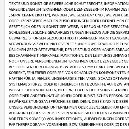
TEXTE UND SONSTIGE GEWERBLICHE SCHUTZRECHTE, INFORMATIONE
VERBUNDENEN UNTERNEHMEN ODER LIZENZGEBERN IM RAHMEN DES
„
SERVICEANGEBOTE
“), WERDEN „WIE BESEHEN“ UND „WIE VERFÜ
ODER LIZENZGEBER MACHEN ZUSICHERUNGEN ODER ÜBERNEHMEN GEW
GESETZLICH ODER IN SONSTIGER WEISE, IN BEZUG AUF DIE SERVI
SCHLIESSEN JEGLICHE GEWÄHRLEISTUNGEN IN BEZUG AUF DIE SERVI
GEWÄHRLEISTUNGEN BEZÜGLICH RECHTSMÄNGELN, MARKTGÄNGIGKEIT
VERWENDUNGSZWECK, NICHTVERLETZUNG SOWIE GEWÄHRLEISTUNGEN 
ÜBLICHEN GESCHÄFTSVERKEHR, DER LEISTUNG ODER HANDELSBRÄUCH
BESCHAFFENHEIT, MERKMALE, FUNKTIONEN, DEN LEISTUNGSUMFANG 
NOCH UNSERE VERBUNDENEN UNTERNEHMEN ODER LIZENZGEBER GEWÄ
BESCHRIEBEN DURCHGÄNGIG BZW. AUF BESTIMMTE ART UND WEISE
KORREKT, FEHLERFREI ODER FREI VON SCHÄDLICHEN KOMPONENTEN
HAFTEN FÜR: (A) FEHLER, UNGENAUIGKEITEN, VIREN, SCHADSOFTW
SYSTEMABSTÜRZE; ODER (B) UNBERECHTIGTE ZUGRIFFE AUF BZW. 
WEBSITE ODER VON DATEN, BILDERN, TEXTEN ODER SONSTIGEN INF
ODER EINER ANDEREN NATÜRLICHEN ODER JURISTISCHEN PERSON OD
GEWÄHRLEISTUNGSANSPRÜCHE, ES SEIN DENN, DIESE SIND IN DIES
UNSERE VERBUNDENEN UNTERNEHMEN ODER LIZENZGEBER FÜR EN
AUFGRUND (X) DES VERLUSTS VON VORAUSSICHTLICHEN GEWINNEN
VORTEILEN SOWIE (Y) VON INVESTITIONEN, AUFWENDUNGEN ODER VE
PARTNERPROGRAMM VORNEHMEN BZW. ÜBERNEHMEN ODER (Z) DER 