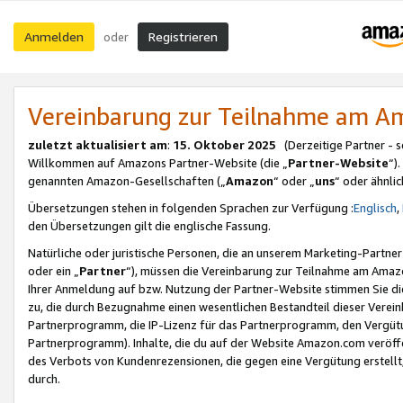
Anmelden
Registrieren
oder
Vereinbarung zur Teilnahme am 
zuletzt aktualisiert am
:
15. Oktober 2025
(Derzeitige Partner - 
Willkommen auf Amazons Partner-Website (die „
Partner-Website
“)
genannten Amazon-Gesellschaften („
Amazon
“ oder „
uns
“ oder ähnli
Übersetzungen stehen in folgenden Sprachen zur Verfügung :
Englisch
,
den Übersetzungen gilt die englische Fassung.
Natürliche oder juristische Personen, die an unserem Marketing-Partn
oder ein „
Partner
“), müssen die Vereinbarung zur Teilnahme am Ama
Ihrer Anmeldung auf bzw. Nutzung der Partner-Website stimmen Sie die
zu, die durch Bezugnahme einen wesentlichen Bestandteil dieser Verei
Partnerprogramm, die IP-Lizenz für das Partnerprogramm, den Vergütu
Partnerprogramm). Inhalte, die du auf der Website Amazon.com veröffe
des Verbots von Kundenrezensionen, die gegen eine Vergütung erstellt, 
durch.