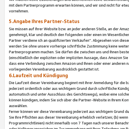
mit dem Partnerprogramm erwarten können, und wir sind nicht für etwa
vornehmen.
5.Angabe Ihres Partner-Status
Sie müssen auf Ihrer Website bzw. an jeder anderen Stelle, an der Am
genehmigt, klar und deutlich den folgenden oder einen im Wesentlichen
Partner verdiene ich an qualifizierten Verkäufen“. Abgesehen von die
werden Sie ohne unsere vorherige schriftliche Zustimmung keine weite
Partnerprogramm machen. Sie dürfen die zwischen uns und Ihnen best
(einschließlich der expliziten oder impliziten Aussage, dass Amazon Si
dass eine Verbindung zwischen Amazon und Ihnen oder einer anderen natü
vorliegenden Vereinbarung ausdrücklich gestattet ist.
6.Laufzeit und Kündigung
Die Laufzeit dieser Vereinbarung beginnt mit Ihrer Anmeldung für die 
jederzeit ordentlich oder aus wichtigem Grund durch schriftliche Kündi
automatisch und unter Ausschluss des Gerichtswegs), wobei eine solch
können kündigen, indem Sie sich über die Partner-Website in Ihrem Ko
auswählen.
Ferner können wir diese Vereinbarung jederzeit aus wichtigem Grund dur
Sie Ihre Pflichten aus dieser Vereinbarung erheblich verletzen; (b) wen
Programmrichtlinien) nicht innerhalb von 7 Tagen nach unserer Benachr
oder Haftungsansprüchen im Zusammenhang mit Ihrer Teilnahme am Pa