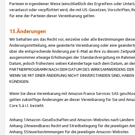
Parteien in irgendeiner Weise (einschließlich des Ergreifens oder Unt
veranlasst oder verpflichtet wird, die mit US-Gesetzen, Vorschriften,
für eine der Parteien dieser Vereinbarung gelten.
13.Änderungen
Wir behalten uns das Recht vor, einzelne oder alle Bestimmungen diese
Änderungsmitteilung, eine geänderte Vereinbarung oder eine geänderte 
über die entsprechende Änderung per E-Mail an Ihre zu diesem Zeitpun
ausgenommen etwaige Erhöhungen der Standardvergütung im Rahmen
Datum, jedoch frühestens sieben Kalendertage nach dem Datum, an de
PARTNERPROGRAMM NACH DEM DATUM DES WIRKSAMWERDENS DER Ä
WENN SIE MIT EINER ÄNDERUNG NICHT EINVERSTANDEN SIND, HABEN S
KÜNDIGEN.
Wenn Sie diese Vereinbarung mit Amazon France Services SAS geschlo
gelten zukünftige Änderungen an dieser Vereinbarung für Sie und Ama
Core S.à r.l. bezieht.
Anhang 1Amazon-Gesellschaften und Amazon-Websites nach Ländern
Anhang 2Anwendbares Recht und Streitbeilegung für die jeweiligen 
Anhang 3Steuerbestimmungen für die jeweiligen Amazon-Websites