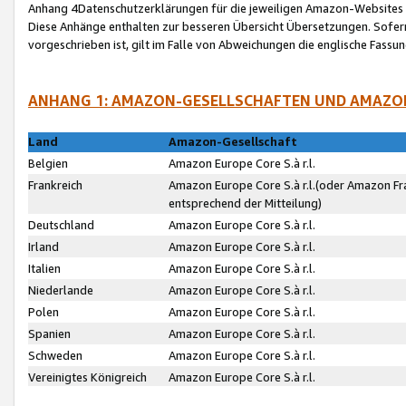
Anhang 4Datenschutzerklärungen für die jeweiligen Amazon-Websites
Diese Anhänge enthalten zur besseren Übersicht Übersetzungen. Sofe
vorgeschrieben ist, gilt im Falle von Abweichungen die englische Fass
ANHANG 1: AMAZON-GESELLSCHAFTEN UND AMAZO
Land
Amazon-Gesellschaft
Belgien
Amazon Europe Core S.à r.l.
Frankreich
Amazon Europe Core S.à r.l.(oder Amazon Fr
entsprechend der Mitteilung)
Deutschland
Amazon Europe Core S.à r.l.
Irland
Amazon Europe Core S.à r.l.
Italien
Amazon Europe Core S.à r.l.
Niederlande
Amazon Europe Core S.à r.l.
Polen
Amazon Europe Core S.à r.l.
Spanien
Amazon Europe Core S.à r.l.
Schweden
Amazon Europe Core S.à r.l.
Vereinigtes Königreich
Amazon Europe Core S.à r.l.