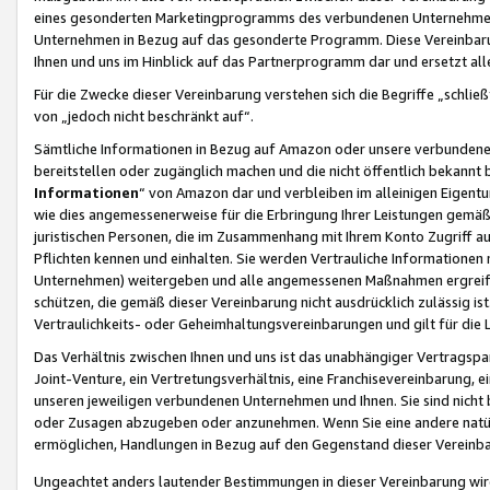
eines gesonderten Marketingprogramms des verbundenen Unternehmens
Unternehmen in Bezug auf das gesonderte Programm. Diese Vereinbarung
Ihnen und uns im Hinblick auf das Partnerprogramm dar und ersetzt al
Für die Zwecke dieser Vereinbarung verstehen sich die Begriffe „schließ
von „jedoch nicht beschränkt auf“.
Sämtliche Informationen in Bezug auf Amazon oder unsere verbunde
bereitstellen oder zugänglich machen und die nicht öffentlich bekannt bz
Informationen
“ von Amazon dar und verbleiben im alleinigen Eigent
wie dies angemessenerweise für die Erbringung Ihrer Leistungen gemäß d
juristischen Personen, die im Zusammenhang mit Ihrem Konto Zugriff au
Pflichten kennen und einhalten. Sie werden Vertrauliche Informationen 
Unternehmen) weitergeben und alle angemessenen Maßnahmen ergreifen
schützen, die gemäß dieser Vereinbarung nicht ausdrücklich zulässig is
Vertraulichkeits- oder Geheimhaltungsvereinbarungen und gilt für die
Das Verhältnis zwischen Ihnen und uns ist das unabhängiger Vertragspa
Joint-Venture, ein Vertretungsverhältnis, eine Franchisevereinbarung, 
unseren jeweiligen verbundenen Unternehmen und Ihnen. Sie sind ni
oder Zusagen abzugeben oder anzunehmen. Wenn Sie eine andere natürli
ermöglichen, Handlungen in Bezug auf den Gegenstand dieser Vereinbar
Ungeachtet anders lautender Bestimmungen in dieser Vereinbarung wird