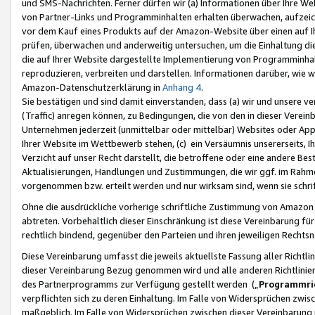
und SMS-Nachrichten. Ferner dürfen wir (a) Informationen über Ihre We
von Partner-Links und Programminhalten erhalten überwachen, aufzei
vor dem Kauf eines Produkts auf der Amazon-Website über einen auf Ih
prüfen, überwachen und anderweitig untersuchen, um die Einhaltung dies
die auf Ihrer Website dargestellte Implementierung von Programminhalt
reproduzieren, verbreiten und darstellen. Informationen darüber, wie w
Amazon-Datenschutzerklärung in
Anhang 4
.
Sie bestätigen und sind damit einverstanden, dass (a) wir und unsere 
(Traffic) anregen können, zu Bedingungen, die von den in dieser Vere
Unternehmen jederzeit (unmittelbar oder mittelbar) Websites oder Appl
Ihrer Website im Wettbewerb stehen, (c) ein Versäumnis unsererseits, I
Verzicht auf unser Recht darstellt, die betroffene oder eine andere B
Aktualisierungen, Handlungen und Zustimmungen, die wir ggf. im Rahme
vorgenommen bzw. erteilt werden und nur wirksam sind, wenn sie schri
Ohne die ausdrückliche vorherige schriftliche Zustimmung von Amazon
abtreten. Vorbehaltlich dieser Einschränkung ist diese Vereinbarung f
rechtlich bindend, gegenüber den Parteien und ihren jeweiligen Rech
Diese Vereinbarung umfasst die jeweils aktuellste Fassung aller Richtli
dieser Vereinbarung Bezug genommen wird und alle anderen Richtlinie
des Partnerprogramms zur Verfügung gestellt werden („
Programmric
verpflichten sich zu deren Einhaltung. Im Falle von Widersprüchen zwi
maßgeblich. Im Falle von Widersprüchen zwischen dieser Vereinbarun