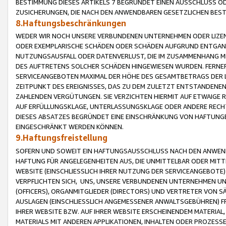
BESTIMMUNG DIESES ARTIKELS 7 BEGRÜNDET EINEN AUSSCHLUSS 
ZUSICHERUNGEN, DIE NACH DEN ANWENDBAREN GESETZLICHEN BE
8.Haftungsbeschränkungen
WEDER WIR NOCH UNSERE VERBUNDENEN UNTERNEHMEN ODER LIZEN
ODER EXEMPLARISCHE SCHÄDEN ODER SCHÄDEN AUFGRUND ENTGANG
NUTZUNGSAUSFALL ODER DATENVERLUST, DIE IM ZUSAMMENHANG MI
DES AUFTRETENS SOLCHER SCHÄDEN HINGEWIESEN WURDEN. FERN
SERVICEANGEBOTEN MAXIMAL DER HÖHE DES GESAMTBETRAGS DER 
ZEITPUNKT DES EREIGNISSES, DAS ZU DEM ZULETZT ENTSTANDENE
ZAHLENDEN VERGÜTUNGEN. SIE VERZICHTEN HIERMIT AUF ETWAIGE 
AUF ERFÜLLUNGSKLAGE, UNTERLASSUNGSKLAGE ODER ANDERE RECHT
DIESES ABSATZES BEGRÜNDET EINE EINSCHRÄNKUNG VON HAFTUNG
EINGESCHRÄNKT WERDEN KÖNNEN.
9.Haftungsfreistellung
SOFERN UND SOWEIT EIN HAFTUNGSAUSSCHLUSS NACH DEN ANWENDB
HAFTUNG FÜR ANGELEGENHEITEN AUS, DIE UNMITTELBAR ODER MITT
WEBSITE (EINSCHLIESSLICH IHRER NUTZUNG DER SERVICEANGEBOTE)
VERPFLICHTEN SICH, UNS, UNSERE VERBUNDENEN UNTERNEHMEN UN
(OFFICERS), ORGANMITGLIEDER (DIRECTORS) UND VERTRETER VON 
AUSLAGEN (EINSCHLIESSLICH ANGEMESSENER ANWALTSGEBÜHREN) FR
IHRER WEBSITE BZW. AUF IHRER WEBSITE ERSCHEINENDEM MATERIAL
MATERIALS MIT ANDEREN APPLIKATIONEN, INHALTEN ODER PROZESSE