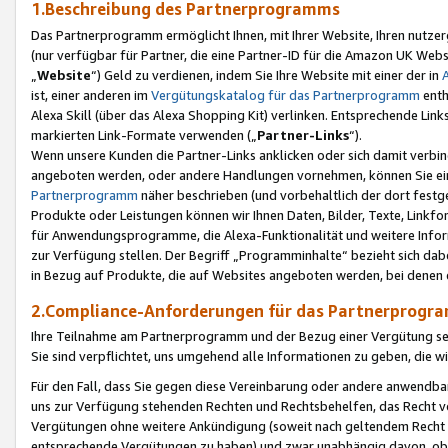
1.Beschreibung des Partnerprogramms
Das Partnerprogramm ermöglicht Ihnen, mit Ihrer Website, Ihren nutzer
(nur verfügbar für Partner, die eine Partner-ID für die Amazon UK We
„
Website
“) Geld zu verdienen, indem Sie Ihre Website mit einer der in
ist, einer anderen im
Vergütungskatalog für das Partnerprogramm
enth
Alexa Skill (über das Alexa Shopping Kit) verlinken. Entsprechende Lin
markierten Link-Formate verwenden („
Partner-Links
“).
Wenn unsere Kunden die Partner-Links anklicken oder sich damit verbi
angeboten werden, oder andere Handlungen vornehmen, können Sie eine
Partnerprogramm
näher beschrieben (und vorbehaltlich der dort festg
Produkte oder Leistungen können wir Ihnen Daten, Bilder, Texte, Linkfo
für Anwendungsprogramme, die Alexa-Funktionalität und weitere Inf
zur Verfügung stellen. Der Begriff „Programminhalte“ bezieht sich dabe
in Bezug auf Produkte, die auf Websites angeboten werden, bei denen 
2.Compliance-Anforderungen für das Partnerprog
Ihre Teilnahme am Partnerprogramm und der Bezug einer Vergütung setz
Sie sind verpflichtet, uns umgehend alle Informationen zu geben, die w
Für den Fall, dass Sie gegen diese Vereinbarung oder andere anwendba
uns zur Verfügung stehenden Rechten und Rechtsbehelfen, das Recht vo
Vergütungen ohne weitere Ankündigung (soweit nach geltendem Recht z
entsprechende Vergütungen zu haben) und zwar unabhängig davon, ob 