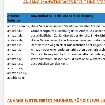
ANHANG 2: ANWENDBARES RECHT UND STRE
Amazon-
Anwendbares Recht und Streitbeilegung
Website
amazon.com.be,
Diese Vereinbarung und Streitigkeiten aller Art, die 
amazon.fr,
Großherzogtums Luxemburg unter Ausschluss seiner Kol
amazon.de,
ausschließlichen Zuständigkeit der Gerichte im Geri
audible.de,
dieser Vereinbarung kann Amazon bei einem zuständig
amazon.ie
Rechtsschutz wegen einer tatsächlichen oder angebli
amazon.it,
Amazon oder einer anderen natürlichen oder juristisc
amazon.nl,
Rechte in Bezug auf die Programminhalte besonderer,
amazon.pl,
Wert darstellen, dessen Verlust nicht ohne Weiteres e
amazon.es,
ausgeglichen werden kann.
amazon.se,
amazon.co.uk,
audible.co.uk
ANHANG 3: STEUERBESTIMMUNGEN FÜR DIE JEWEIL