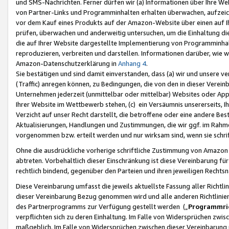
und SMS-Nachrichten. Ferner dürfen wir (a) Informationen über Ihre We
von Partner-Links und Programminhalten erhalten überwachen, aufzei
vor dem Kauf eines Produkts auf der Amazon-Website über einen auf Ih
prüfen, überwachen und anderweitig untersuchen, um die Einhaltung dies
die auf Ihrer Website dargestellte Implementierung von Programminhalt
reproduzieren, verbreiten und darstellen. Informationen darüber, wie w
Amazon-Datenschutzerklärung in
Anhang 4
.
Sie bestätigen und sind damit einverstanden, dass (a) wir und unsere 
(Traffic) anregen können, zu Bedingungen, die von den in dieser Vere
Unternehmen jederzeit (unmittelbar oder mittelbar) Websites oder Appl
Ihrer Website im Wettbewerb stehen, (c) ein Versäumnis unsererseits, I
Verzicht auf unser Recht darstellt, die betroffene oder eine andere B
Aktualisierungen, Handlungen und Zustimmungen, die wir ggf. im Rahme
vorgenommen bzw. erteilt werden und nur wirksam sind, wenn sie schri
Ohne die ausdrückliche vorherige schriftliche Zustimmung von Amazon
abtreten. Vorbehaltlich dieser Einschränkung ist diese Vereinbarung f
rechtlich bindend, gegenüber den Parteien und ihren jeweiligen Rech
Diese Vereinbarung umfasst die jeweils aktuellste Fassung aller Richtli
dieser Vereinbarung Bezug genommen wird und alle anderen Richtlinie
des Partnerprogramms zur Verfügung gestellt werden („
Programmric
verpflichten sich zu deren Einhaltung. Im Falle von Widersprüchen zwi
maßgeblich. Im Falle von Widersprüchen zwischen dieser Vereinbarun