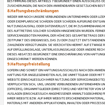
BESTIMMUNG DIESES ARTIKELS 7 BEGRÜNDET EINEN AUSSCHLUSS 
ZUSICHERUNGEN, DIE NACH DEN ANWENDBAREN GESETZLICHEN BE
8.Haftungsbeschränkungen
WEDER WIR NOCH UNSERE VERBUNDENEN UNTERNEHMEN ODER LIZEN
ODER EXEMPLARISCHE SCHÄDEN ODER SCHÄDEN AUFGRUND ENTGANG
NUTZUNGSAUSFALL ODER DATENVERLUST, DIE IM ZUSAMMENHANG MI
DES AUFTRETENS SOLCHER SCHÄDEN HINGEWIESEN WURDEN. FERN
SERVICEANGEBOTEN MAXIMAL DER HÖHE DES GESAMTBETRAGS DER 
ZEITPUNKT DES EREIGNISSES, DAS ZU DEM ZULETZT ENTSTANDENE
ZAHLENDEN VERGÜTUNGEN. SIE VERZICHTEN HIERMIT AUF ETWAIGE 
AUF ERFÜLLUNGSKLAGE, UNTERLASSUNGSKLAGE ODER ANDERE RECHT
DIESES ABSATZES BEGRÜNDET EINE EINSCHRÄNKUNG VON HAFTUNG
EINGESCHRÄNKT WERDEN KÖNNEN.
9.Haftungsfreistellung
SOFERN UND SOWEIT EIN HAFTUNGSAUSSCHLUSS NACH DEN ANWENDB
HAFTUNG FÜR ANGELEGENHEITEN AUS, DIE UNMITTELBAR ODER MITT
WEBSITE (EINSCHLIESSLICH IHRER NUTZUNG DER SERVICEANGEBOTE)
VERPFLICHTEN SICH, UNS, UNSERE VERBUNDENEN UNTERNEHMEN UN
(OFFICERS), ORGANMITGLIEDER (DIRECTORS) UND VERTRETER VON 
AUSLAGEN (EINSCHLIESSLICH ANGEMESSENER ANWALTSGEBÜHREN) FR
IHRER WEBSITE BZW. AUF IHRER WEBSITE ERSCHEINENDEM MATERIAL
MATERIALS MIT ANDEREN APPLIKATIONEN, INHALTEN ODER PROZESSE