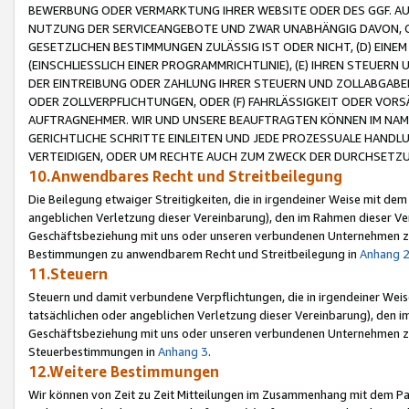
BEWERBUNG ODER VERMARKTUNG IHRER WEBSITE ODER DES GGF. AUF 
NUTZUNG DER SERVICEANGEBOTE UND ZWAR UNABHÄNGIG DAVON, O
GESETZLICHEN BESTIMMUNGEN ZULÄSSIG IST ODER NICHT, (D) EINE
(EINSCHLIESSLICH EINER PROGRAMMRICHTLINIE), (E) IHREN STEUER
DER EINTREIBUNG ODER ZAHLUNG IHRER STEUERN UND ZOLLABGAB
ODER ZOLLVERPFLICHTUNGEN, ODER (F) FAHRLÄSSIGKEIT ODER VORS
AUFTRAGNEHMER. WIR UND UNSERE BEAUFTRAGTEN KÖNNEN IM NAME
GERICHTLICHE SCHRITTE EINLEITEN UND JEDE PROZESSUALE HAND
VERTEIDIGEN, ODER UM RECHTE AUCH ZUM ZWECK DER DURCHSETZU
10.Anwendbares Recht und Streitbeilegung
Die Beilegung etwaiger Streitigkeiten, die in irgendeiner Weise mit de
angeblichen Verletzung dieser Vereinbarung), den im Rahmen dieser Ve
Geschäftsbeziehung mit uns oder unseren verbundenen Unternehmen zu
Bestimmungen zu anwendbarem Recht und Streitbeilegung in
Anhang 
11.Steuern
Steuern und damit verbundene Verpflichtungen, die in irgendeiner Wei
tatsächlichen oder angeblichen Verletzung dieser Vereinbarung), den 
Geschäftsbeziehung mit uns oder unseren verbundenen Unternehmen z
Steuerbestimmungen in
Anhang 3
.
12.Weitere Bestimmungen
Wir können von Zeit zu Zeit Mitteilungen im Zusammenhang mit dem Par