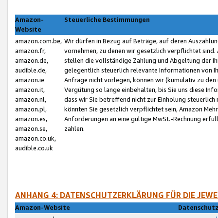
Amazon-
Steuerliche Bestimmungen
Website
amazon.com.be,
Wir dürfen in Bezug auf Beträge, auf deren Auszahlun
amazon.fr,
vornehmen, zu denen wir gesetzlich verpflichtet sind
amazon.de,
stellen die vollständige Zahlung und Abgeltung der 
audible.de,
gelegentlich steuerlich relevante Informationen von I
amazon.ie
Anfrage nicht vorlegen, können wir (kumulativ zu de
amazon.it,
Vergütung so lange einbehalten, bis Sie uns diese Inf
amazon.nl,
dass wir Sie betreffend nicht zur Einholung steuerlich 
amazon.pl,
könnten Sie gesetzlich verpflichtet sein, Amazon Meh
amazon.es,
Anforderungen an eine gültige MwSt.-Rechnung erfüllt
amazon.se,
zahlen.
amazon.co.uk,
audible.co.uk
ANHANG 4: DATENSCHUTZERKLÄRUNG FÜR DIE JEWE
Amazon-Website
Datenschutz