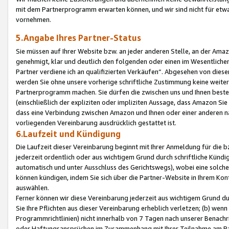
mit dem Partnerprogramm erwarten können, und wir sind nicht für etwa
vornehmen.
5.Angabe Ihres Partner-Status
Sie müssen auf Ihrer Website bzw. an jeder anderen Stelle, an der Am
genehmigt, klar und deutlich den folgenden oder einen im Wesentlichen
Partner verdiene ich an qualifizierten Verkäufen“. Abgesehen von die
werden Sie ohne unsere vorherige schriftliche Zustimmung keine weite
Partnerprogramm machen. Sie dürfen die zwischen uns und Ihnen best
(einschließlich der expliziten oder impliziten Aussage, dass Amazon Si
dass eine Verbindung zwischen Amazon und Ihnen oder einer anderen natü
vorliegenden Vereinbarung ausdrücklich gestattet ist.
6.Laufzeit und Kündigung
Die Laufzeit dieser Vereinbarung beginnt mit Ihrer Anmeldung für die 
jederzeit ordentlich oder aus wichtigem Grund durch schriftliche Kündi
automatisch und unter Ausschluss des Gerichtswegs), wobei eine solch
können kündigen, indem Sie sich über die Partner-Website in Ihrem Ko
auswählen.
Ferner können wir diese Vereinbarung jederzeit aus wichtigem Grund dur
Sie Ihre Pflichten aus dieser Vereinbarung erheblich verletzen; (b) wen
Programmrichtlinien) nicht innerhalb von 7 Tagen nach unserer Benachr
oder Haftungsansprüchen im Zusammenhang mit Ihrer Teilnahme am Pa