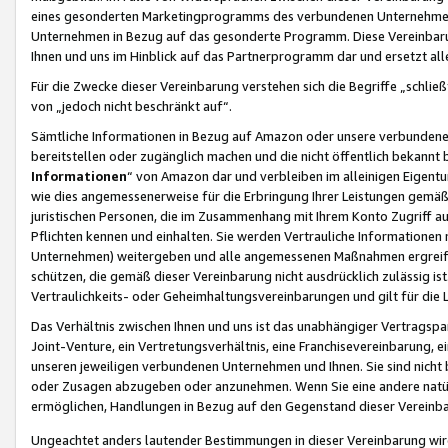
eines gesonderten Marketingprogramms des verbundenen Unternehmens
Unternehmen in Bezug auf das gesonderte Programm. Diese Vereinbarung
Ihnen und uns im Hinblick auf das Partnerprogramm dar und ersetzt al
Für die Zwecke dieser Vereinbarung verstehen sich die Begriffe „schließ
von „jedoch nicht beschränkt auf“.
Sämtliche Informationen in Bezug auf Amazon oder unsere verbunde
bereitstellen oder zugänglich machen und die nicht öffentlich bekannt bz
Informationen
“ von Amazon dar und verbleiben im alleinigen Eigent
wie dies angemessenerweise für die Erbringung Ihrer Leistungen gemäß d
juristischen Personen, die im Zusammenhang mit Ihrem Konto Zugriff au
Pflichten kennen und einhalten. Sie werden Vertrauliche Informationen 
Unternehmen) weitergeben und alle angemessenen Maßnahmen ergreifen
schützen, die gemäß dieser Vereinbarung nicht ausdrücklich zulässig is
Vertraulichkeits- oder Geheimhaltungsvereinbarungen und gilt für die
Das Verhältnis zwischen Ihnen und uns ist das unabhängiger Vertragspa
Joint-Venture, ein Vertretungsverhältnis, eine Franchisevereinbarung, 
unseren jeweiligen verbundenen Unternehmen und Ihnen. Sie sind ni
oder Zusagen abzugeben oder anzunehmen. Wenn Sie eine andere natürli
ermöglichen, Handlungen in Bezug auf den Gegenstand dieser Vereinbar
Ungeachtet anders lautender Bestimmungen in dieser Vereinbarung wird