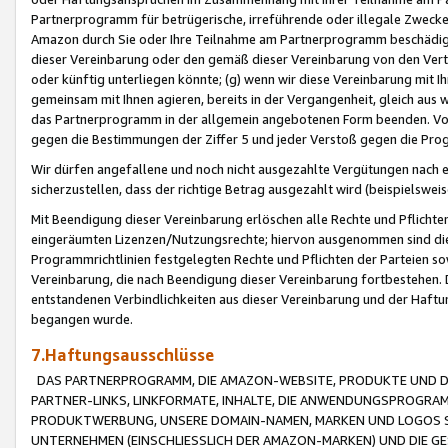
Partnerprogramm für betrügerische, irreführende oder illegale Zwecke
Amazon durch Sie oder Ihre Teilnahme am Partnerprogramm beschädig
dieser Vereinbarung oder den gemäß dieser Vereinbarung von den Vertr
oder künftig unterliegen könnte; (g) wenn wir diese Vereinbarung mit I
gemeinsam mit Ihnen agieren, bereits in der Vergangenheit, gleich aus
das Partnerprogramm in der allgemein angebotenen Form beenden. Vors
gegen die Bestimmungen der Ziffer 5 und jeder Verstoß gegen die Prog
Wir dürfen angefallene und noch nicht ausgezahlte Vergütungen nach 
sicherzustellen, dass der richtige Betrag ausgezahlt wird (beispielsw
Mit Beendigung dieser Vereinbarung erlöschen alle Rechte und Pflichte
eingeräumten Lizenzen/Nutzungsrechte; hiervon ausgenommen sind die in 
Programmrichtlinien festgelegten Rechte und Pflichten der Parteien sow
Vereinbarung, die nach Beendigung dieser Vereinbarung fortbestehen. D
entstandenen Verbindlichkeiten aus dieser Vereinbarung und der Haft
begangen wurde.
7.Haftungsausschlüsse
DAS PARTNERPROGRAMM, DIE AMAZON-WEBSITE, PRODUKTE UND DI
PARTNER-LINKS, LINKFORMATE, INHALTE, DIE ANWENDUNGSPROGR
PRODUKTWERBUNG, UNSERE DOMAIN-NAMEN, MARKEN UND LOGOS S
UNTERNEHMEN (EINSCHLIESSLICH DER AMAZON-MARKEN) UND DIE GE