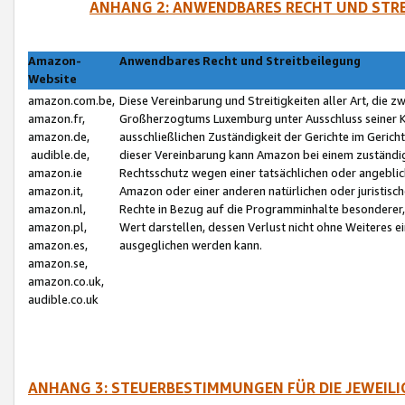
ANHANG 2: ANWENDBARES RECHT UND STRE
Amazon-
Anwendbares Recht und Streitbeilegung
Website
amazon.com.be,
Diese Vereinbarung und Streitigkeiten aller Art, die 
amazon.fr,
Großherzogtums Luxemburg unter Ausschluss seiner Kol
amazon.de,
ausschließlichen Zuständigkeit der Gerichte im Geri
audible.de,
dieser Vereinbarung kann Amazon bei einem zuständig
amazon.ie
Rechtsschutz wegen einer tatsächlichen oder angebli
amazon.it,
Amazon oder einer anderen natürlichen oder juristisc
amazon.nl,
Rechte in Bezug auf die Programminhalte besonderer,
amazon.pl,
Wert darstellen, dessen Verlust nicht ohne Weiteres e
amazon.es,
ausgeglichen werden kann.
amazon.se,
amazon.co.uk,
audible.co.uk
ANHANG 3: STEUERBESTIMMUNGEN FÜR DIE JEWEIL