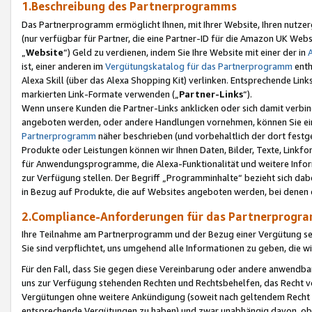
1.Beschreibung des Partnerprogramms
Das Partnerprogramm ermöglicht Ihnen, mit Ihrer Website, Ihren nutzer
(nur verfügbar für Partner, die eine Partner-ID für die Amazon UK We
„
Website
“) Geld zu verdienen, indem Sie Ihre Website mit einer der in
ist, einer anderen im
Vergütungskatalog für das Partnerprogramm
enth
Alexa Skill (über das Alexa Shopping Kit) verlinken. Entsprechende Lin
markierten Link-Formate verwenden („
Partner-Links
“).
Wenn unsere Kunden die Partner-Links anklicken oder sich damit verbi
angeboten werden, oder andere Handlungen vornehmen, können Sie eine
Partnerprogramm
näher beschrieben (und vorbehaltlich der dort festg
Produkte oder Leistungen können wir Ihnen Daten, Bilder, Texte, Linkfo
für Anwendungsprogramme, die Alexa-Funktionalität und weitere Inf
zur Verfügung stellen. Der Begriff „Programminhalte“ bezieht sich dabe
in Bezug auf Produkte, die auf Websites angeboten werden, bei denen 
2.Compliance-Anforderungen für das Partnerprog
Ihre Teilnahme am Partnerprogramm und der Bezug einer Vergütung setz
Sie sind verpflichtet, uns umgehend alle Informationen zu geben, die w
Für den Fall, dass Sie gegen diese Vereinbarung oder andere anwendba
uns zur Verfügung stehenden Rechten und Rechtsbehelfen, das Recht vo
Vergütungen ohne weitere Ankündigung (soweit nach geltendem Recht z
entsprechende Vergütungen zu haben) und zwar unabhängig davon, ob 