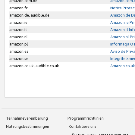
amazon.com.be
amazon.com.b
amazon.fr
Notice:Protec
amazon.de, audible.de
Amazon.de Da
amazon.ie
Amazon.ie Pri
amazon.it
Amazon.it Inf
amazon.nl
Amazon.nl Pri
amazon.pl
Informacja O
amazon.es
Aviso de Priv
amazon.se
Integritetsm
amazon.co.uk, audible.co.uk
Amazon.co.uk 
Teilnahmevereinbarung
Programmrichtlinien
Nutzungsbestimmungen
Kontaktiere uns