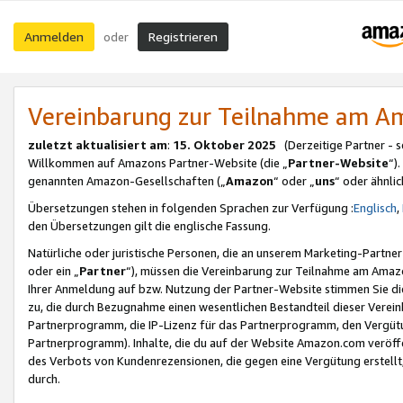
Anmelden
Registrieren
oder
Vereinbarung zur Teilnahme am 
zuletzt aktualisiert am
:
15. Oktober 2025
(Derzeitige Partner - 
Willkommen auf Amazons Partner-Website (die „
Partner-Website
“)
genannten Amazon-Gesellschaften („
Amazon
“ oder „
uns
“ oder ähnli
Übersetzungen stehen in folgenden Sprachen zur Verfügung :
Englisch
,
den Übersetzungen gilt die englische Fassung.
Natürliche oder juristische Personen, die an unserem Marketing-Partn
oder ein „
Partner
“), müssen die Vereinbarung zur Teilnahme am Ama
Ihrer Anmeldung auf bzw. Nutzung der Partner-Website stimmen Sie die
zu, die durch Bezugnahme einen wesentlichen Bestandteil dieser Verei
Partnerprogramm, die IP-Lizenz für das Partnerprogramm, den Vergütu
Partnerprogramm). Inhalte, die du auf der Website Amazon.com veröffe
des Verbots von Kundenrezensionen, die gegen eine Vergütung erstellt, 
durch.