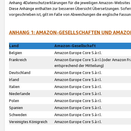
Anhang 4Datenschutzerklärungen für die jeweiligen Amazon-Websites
Diese Anhänge enthalten zur besseren Übersicht Übersetzungen. Sofe
vorgeschrieben ist, gilt im Falle von Abweichungen die englische Fass
ANHANG 1: AMAZON-GESELLSCHAFTEN UND AMAZO
Land
Amazon-Gesellschaft
Belgien
Amazon Europe Core S.à r.l.
Frankreich
Amazon Europe Core S.à r.l.(oder Amazon Fr
entsprechend der Mitteilung)
Deutschland
Amazon Europe Core S.à r.l.
Irland
Amazon Europe Core S.à r.l.
Italien
Amazon Europe Core S.à r.l.
Niederlande
Amazon Europe Core S.à r.l.
Polen
Amazon Europe Core S.à r.l.
Spanien
Amazon Europe Core S.à r.l.
Schweden
Amazon Europe Core S.à r.l.
Vereinigtes Königreich
Amazon Europe Core S.à r.l.