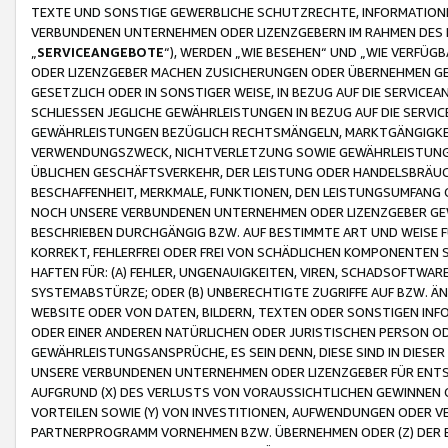
TEXTE UND SONSTIGE GEWERBLICHE SCHUTZRECHTE, INFORMATIONE
VERBUNDENEN UNTERNEHMEN ODER LIZENZGEBERN IM RAHMEN DES
„
SERVICEANGEBOTE
“), WERDEN „WIE BESEHEN“ UND „WIE VERFÜ
ODER LIZENZGEBER MACHEN ZUSICHERUNGEN ODER ÜBERNEHMEN GEW
GESETZLICH ODER IN SONSTIGER WEISE, IN BEZUG AUF DIE SERVI
SCHLIESSEN JEGLICHE GEWÄHRLEISTUNGEN IN BEZUG AUF DIE SERVI
GEWÄHRLEISTUNGEN BEZÜGLICH RECHTSMÄNGELN, MARKTGÄNGIGKEIT
VERWENDUNGSZWECK, NICHTVERLETZUNG SOWIE GEWÄHRLEISTUNGEN 
ÜBLICHEN GESCHÄFTSVERKEHR, DER LEISTUNG ODER HANDELSBRÄUCH
BESCHAFFENHEIT, MERKMALE, FUNKTIONEN, DEN LEISTUNGSUMFANG 
NOCH UNSERE VERBUNDENEN UNTERNEHMEN ODER LIZENZGEBER GEWÄ
BESCHRIEBEN DURCHGÄNGIG BZW. AUF BESTIMMTE ART UND WEISE
KORREKT, FEHLERFREI ODER FREI VON SCHÄDLICHEN KOMPONENTEN
HAFTEN FÜR: (A) FEHLER, UNGENAUIGKEITEN, VIREN, SCHADSOFTW
SYSTEMABSTÜRZE; ODER (B) UNBERECHTIGTE ZUGRIFFE AUF BZW. 
WEBSITE ODER VON DATEN, BILDERN, TEXTEN ODER SONSTIGEN INF
ODER EINER ANDEREN NATÜRLICHEN ODER JURISTISCHEN PERSON OD
GEWÄHRLEISTUNGSANSPRÜCHE, ES SEIN DENN, DIESE SIND IN DIES
UNSERE VERBUNDENEN UNTERNEHMEN ODER LIZENZGEBER FÜR EN
AUFGRUND (X) DES VERLUSTS VON VORAUSSICHTLICHEN GEWINNEN
VORTEILEN SOWIE (Y) VON INVESTITIONEN, AUFWENDUNGEN ODER VE
PARTNERPROGRAMM VORNEHMEN BZW. ÜBERNEHMEN ODER (Z) DER 