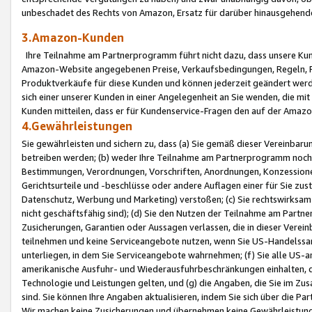
unbeschadet des Rechts von Amazon, Ersatz für darüber hinausgehen
3.Amazon-Kunden
Ihre Teilnahme am Partnerprogramm führt nicht dazu, dass unsere Kun
Amazon-Website angegebenen Preise, Verkaufsbedingungen, Regeln, Ri
Produktverkäufe für diese Kunden und können jederzeit geändert werde
sich einer unserer Kunden in einer Angelegenheit an Sie wenden, die 
Kunden mitteilen, dass er für Kundenservice-Fragen den auf der Ama
4.Gewährleistungen
Sie gewährleisten und sichern zu, dass (a) Sie gemäß dieser Vereinba
betreiben werden; (b) weder Ihre Teilnahme am Partnerprogramm noch d
Bestimmungen, Verordnungen, Vorschriften, Anordnungen, Konzessionen,
Gerichtsurteile und -beschlüsse oder andere Auflagen einer für Sie zu
Datenschutz, Werbung und Marketing) verstoßen; (c) Sie rechtswirksam 
nicht geschäftsfähig sind); (d) Sie den Nutzen der Teilnahme am Partne
Zusicherungen, Garantien oder Aussagen verlassen, die in dieser Verein
teilnehmen und keine Serviceangebote nutzen, wenn Sie US-Handelssa
unterliegen, in dem Sie Serviceangebote wahrnehmen; (f) Sie alle US
amerikanische Ausfuhr- und Wiederausfuhrbeschränkungen einhalten, 
Technologie und Leistungen gelten, und (g) die Angaben, die Sie im 
sind. Sie können Ihre Angaben aktualisieren, indem Sie sich über die 
Wir machen keine Zusicherungen und übernehmen keine Gewährleistun