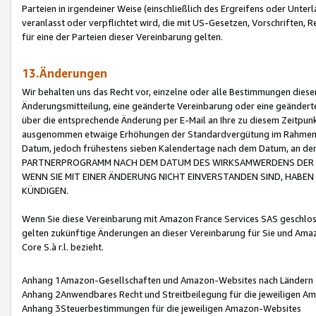
Parteien in irgendeiner Weise (einschließlich des Ergreifens oder Unt
veranlasst oder verpflichtet wird, die mit US-Gesetzen, Vorschriften,
für eine der Parteien dieser Vereinbarung gelten.
13.Änderungen
Wir behalten uns das Recht vor, einzelne oder alle Bestimmungen diese
Änderungsmitteilung, eine geänderte Vereinbarung oder eine geänderte 
über die entsprechende Änderung per E-Mail an Ihre zu diesem Zeitpun
ausgenommen etwaige Erhöhungen der Standardvergütung im Rahmen
Datum, jedoch frühestens sieben Kalendertage nach dem Datum, an de
PARTNERPROGRAMM NACH DEM DATUM DES WIRKSAMWERDENS DER Ä
WENN SIE MIT EINER ÄNDERUNG NICHT EINVERSTANDEN SIND, HABEN S
KÜNDIGEN.
Wenn Sie diese Vereinbarung mit Amazon France Services SAS geschlo
gelten zukünftige Änderungen an dieser Vereinbarung für Sie und Ama
Core S.à r.l. bezieht.
Anhang 1Amazon-Gesellschaften und Amazon-Websites nach Ländern
Anhang 2Anwendbares Recht und Streitbeilegung für die jeweiligen 
Anhang 3Steuerbestimmungen für die jeweiligen Amazon-Websites