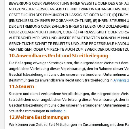
BEWERBUNG ODER VERMARKTUNG IHRER WEBSITE ODER DES GGF. AUF 
NUTZUNG DER SERVICEANGEBOTE UND ZWAR UNABHÄNGIG DAVON, O
GESETZLICHEN BESTIMMUNGEN ZULÄSSIG IST ODER NICHT, (D) EINE
(EINSCHLIESSLICH EINER PROGRAMMRICHTLINIE), (E) IHREN STEUER
DER EINTREIBUNG ODER ZAHLUNG IHRER STEUERN UND ZOLLABGAB
ODER ZOLLVERPFLICHTUNGEN, ODER (F) FAHRLÄSSIGKEIT ODER VORS
AUFTRAGNEHMER. WIR UND UNSERE BEAUFTRAGTEN KÖNNEN IM NAME
GERICHTLICHE SCHRITTE EINLEITEN UND JEDE PROZESSUALE HAND
VERTEIDIGEN, ODER UM RECHTE AUCH ZUM ZWECK DER DURCHSETZU
10.Anwendbares Recht und Streitbeilegung
Die Beilegung etwaiger Streitigkeiten, die in irgendeiner Weise mit de
angeblichen Verletzung dieser Vereinbarung), den im Rahmen dieser Ve
Geschäftsbeziehung mit uns oder unseren verbundenen Unternehmen zu
Bestimmungen zu anwendbarem Recht und Streitbeilegung in
Anhang 
11.Steuern
Steuern und damit verbundene Verpflichtungen, die in irgendeiner Wei
tatsächlichen oder angeblichen Verletzung dieser Vereinbarung), den 
Geschäftsbeziehung mit uns oder unseren verbundenen Unternehmen z
Steuerbestimmungen in
Anhang 3
.
12.Weitere Bestimmungen
Wir können von Zeit zu Zeit Mitteilungen im Zusammenhang mit dem Par