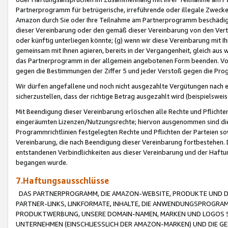
Partnerprogramm für betrügerische, irreführende oder illegale Zwecke
Amazon durch Sie oder Ihre Teilnahme am Partnerprogramm beschädig
dieser Vereinbarung oder den gemäß dieser Vereinbarung von den Vertr
oder künftig unterliegen könnte; (g) wenn wir diese Vereinbarung mit I
gemeinsam mit Ihnen agieren, bereits in der Vergangenheit, gleich aus
das Partnerprogramm in der allgemein angebotenen Form beenden. Vors
gegen die Bestimmungen der Ziffer 5 und jeder Verstoß gegen die Prog
Wir dürfen angefallene und noch nicht ausgezahlte Vergütungen nach 
sicherzustellen, dass der richtige Betrag ausgezahlt wird (beispielsw
Mit Beendigung dieser Vereinbarung erlöschen alle Rechte und Pflichte
eingeräumten Lizenzen/Nutzungsrechte; hiervon ausgenommen sind die in 
Programmrichtlinien festgelegten Rechte und Pflichten der Parteien sow
Vereinbarung, die nach Beendigung dieser Vereinbarung fortbestehen. D
entstandenen Verbindlichkeiten aus dieser Vereinbarung und der Haft
begangen wurde.
7.Haftungsausschlüsse
DAS PARTNERPROGRAMM, DIE AMAZON-WEBSITE, PRODUKTE UND DI
PARTNER-LINKS, LINKFORMATE, INHALTE, DIE ANWENDUNGSPROGR
PRODUKTWERBUNG, UNSERE DOMAIN-NAMEN, MARKEN UND LOGOS S
UNTERNEHMEN (EINSCHLIESSLICH DER AMAZON-MARKEN) UND DIE GE