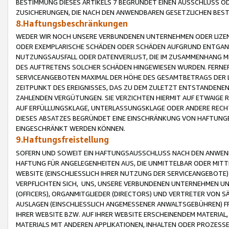
BESTIMMUNG DIESES ARTIKELS 7 BEGRÜNDET EINEN AUSSCHLUSS 
ZUSICHERUNGEN, DIE NACH DEN ANWENDBAREN GESETZLICHEN BE
8.Haftungsbeschränkungen
WEDER WIR NOCH UNSERE VERBUNDENEN UNTERNEHMEN ODER LIZEN
ODER EXEMPLARISCHE SCHÄDEN ODER SCHÄDEN AUFGRUND ENTGANG
NUTZUNGSAUSFALL ODER DATENVERLUST, DIE IM ZUSAMMENHANG MI
DES AUFTRETENS SOLCHER SCHÄDEN HINGEWIESEN WURDEN. FERN
SERVICEANGEBOTEN MAXIMAL DER HÖHE DES GESAMTBETRAGS DER 
ZEITPUNKT DES EREIGNISSES, DAS ZU DEM ZULETZT ENTSTANDENE
ZAHLENDEN VERGÜTUNGEN. SIE VERZICHTEN HIERMIT AUF ETWAIGE 
AUF ERFÜLLUNGSKLAGE, UNTERLASSUNGSKLAGE ODER ANDERE RECHT
DIESES ABSATZES BEGRÜNDET EINE EINSCHRÄNKUNG VON HAFTUNG
EINGESCHRÄNKT WERDEN KÖNNEN.
9.Haftungsfreistellung
SOFERN UND SOWEIT EIN HAFTUNGSAUSSCHLUSS NACH DEN ANWENDB
HAFTUNG FÜR ANGELEGENHEITEN AUS, DIE UNMITTELBAR ODER MITT
WEBSITE (EINSCHLIESSLICH IHRER NUTZUNG DER SERVICEANGEBOTE)
VERPFLICHTEN SICH, UNS, UNSERE VERBUNDENEN UNTERNEHMEN UN
(OFFICERS), ORGANMITGLIEDER (DIRECTORS) UND VERTRETER VON 
AUSLAGEN (EINSCHLIESSLICH ANGEMESSENER ANWALTSGEBÜHREN) FR
IHRER WEBSITE BZW. AUF IHRER WEBSITE ERSCHEINENDEM MATERIAL
MATERIALS MIT ANDEREN APPLIKATIONEN, INHALTEN ODER PROZESSE