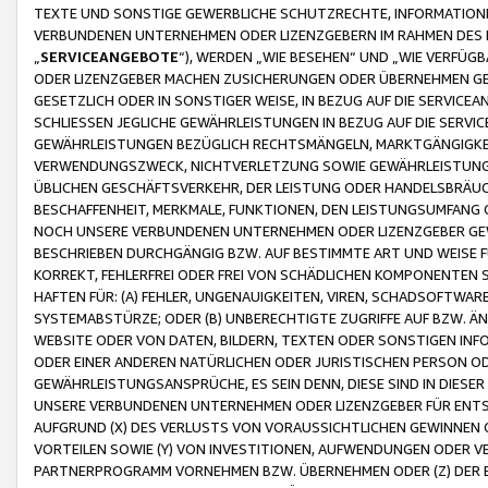
TEXTE UND SONSTIGE GEWERBLICHE SCHUTZRECHTE, INFORMATIONE
VERBUNDENEN UNTERNEHMEN ODER LIZENZGEBERN IM RAHMEN DES
„
SERVICEANGEBOTE
“), WERDEN „WIE BESEHEN“ UND „WIE VERFÜ
ODER LIZENZGEBER MACHEN ZUSICHERUNGEN ODER ÜBERNEHMEN GEW
GESETZLICH ODER IN SONSTIGER WEISE, IN BEZUG AUF DIE SERVI
SCHLIESSEN JEGLICHE GEWÄHRLEISTUNGEN IN BEZUG AUF DIE SERVI
GEWÄHRLEISTUNGEN BEZÜGLICH RECHTSMÄNGELN, MARKTGÄNGIGKEIT
VERWENDUNGSZWECK, NICHTVERLETZUNG SOWIE GEWÄHRLEISTUNGEN 
ÜBLICHEN GESCHÄFTSVERKEHR, DER LEISTUNG ODER HANDELSBRÄUCH
BESCHAFFENHEIT, MERKMALE, FUNKTIONEN, DEN LEISTUNGSUMFANG 
NOCH UNSERE VERBUNDENEN UNTERNEHMEN ODER LIZENZGEBER GEWÄ
BESCHRIEBEN DURCHGÄNGIG BZW. AUF BESTIMMTE ART UND WEISE
KORREKT, FEHLERFREI ODER FREI VON SCHÄDLICHEN KOMPONENTEN
HAFTEN FÜR: (A) FEHLER, UNGENAUIGKEITEN, VIREN, SCHADSOFTW
SYSTEMABSTÜRZE; ODER (B) UNBERECHTIGTE ZUGRIFFE AUF BZW. 
WEBSITE ODER VON DATEN, BILDERN, TEXTEN ODER SONSTIGEN INF
ODER EINER ANDEREN NATÜRLICHEN ODER JURISTISCHEN PERSON OD
GEWÄHRLEISTUNGSANSPRÜCHE, ES SEIN DENN, DIESE SIND IN DIES
UNSERE VERBUNDENEN UNTERNEHMEN ODER LIZENZGEBER FÜR EN
AUFGRUND (X) DES VERLUSTS VON VORAUSSICHTLICHEN GEWINNEN
VORTEILEN SOWIE (Y) VON INVESTITIONEN, AUFWENDUNGEN ODER VE
PARTNERPROGRAMM VORNEHMEN BZW. ÜBERNEHMEN ODER (Z) DER 