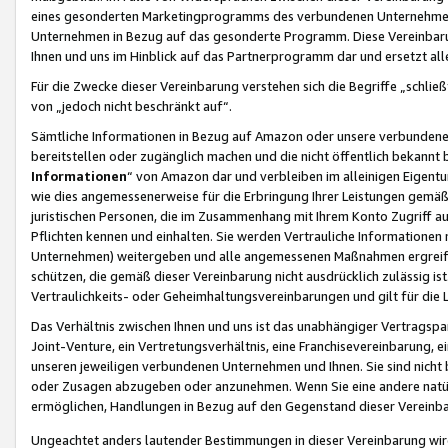
eines gesonderten Marketingprogramms des verbundenen Unternehmens
Unternehmen in Bezug auf das gesonderte Programm. Diese Vereinbarung
Ihnen und uns im Hinblick auf das Partnerprogramm dar und ersetzt al
Für die Zwecke dieser Vereinbarung verstehen sich die Begriffe „schließ
von „jedoch nicht beschränkt auf“.
Sämtliche Informationen in Bezug auf Amazon oder unsere verbunde
bereitstellen oder zugänglich machen und die nicht öffentlich bekannt bz
Informationen
“ von Amazon dar und verbleiben im alleinigen Eigent
wie dies angemessenerweise für die Erbringung Ihrer Leistungen gemäß d
juristischen Personen, die im Zusammenhang mit Ihrem Konto Zugriff au
Pflichten kennen und einhalten. Sie werden Vertrauliche Informationen 
Unternehmen) weitergeben und alle angemessenen Maßnahmen ergreifen
schützen, die gemäß dieser Vereinbarung nicht ausdrücklich zulässig is
Vertraulichkeits- oder Geheimhaltungsvereinbarungen und gilt für die
Das Verhältnis zwischen Ihnen und uns ist das unabhängiger Vertragspa
Joint-Venture, ein Vertretungsverhältnis, eine Franchisevereinbarung, 
unseren jeweiligen verbundenen Unternehmen und Ihnen. Sie sind ni
oder Zusagen abzugeben oder anzunehmen. Wenn Sie eine andere natürli
ermöglichen, Handlungen in Bezug auf den Gegenstand dieser Vereinbar
Ungeachtet anders lautender Bestimmungen in dieser Vereinbarung wird