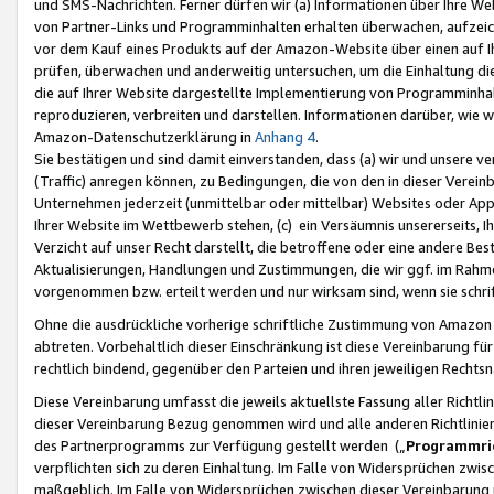
und SMS-Nachrichten. Ferner dürfen wir (a) Informationen über Ihre We
von Partner-Links und Programminhalten erhalten überwachen, aufzei
vor dem Kauf eines Produkts auf der Amazon-Website über einen auf Ih
prüfen, überwachen und anderweitig untersuchen, um die Einhaltung dies
die auf Ihrer Website dargestellte Implementierung von Programminhalt
reproduzieren, verbreiten und darstellen. Informationen darüber, wie w
Amazon-Datenschutzerklärung in
Anhang 4
.
Sie bestätigen und sind damit einverstanden, dass (a) wir und unsere 
(Traffic) anregen können, zu Bedingungen, die von den in dieser Vere
Unternehmen jederzeit (unmittelbar oder mittelbar) Websites oder Appl
Ihrer Website im Wettbewerb stehen, (c) ein Versäumnis unsererseits, I
Verzicht auf unser Recht darstellt, die betroffene oder eine andere B
Aktualisierungen, Handlungen und Zustimmungen, die wir ggf. im Rahme
vorgenommen bzw. erteilt werden und nur wirksam sind, wenn sie schri
Ohne die ausdrückliche vorherige schriftliche Zustimmung von Amazon
abtreten. Vorbehaltlich dieser Einschränkung ist diese Vereinbarung f
rechtlich bindend, gegenüber den Parteien und ihren jeweiligen Rech
Diese Vereinbarung umfasst die jeweils aktuellste Fassung aller Richtli
dieser Vereinbarung Bezug genommen wird und alle anderen Richtlinie
des Partnerprogramms zur Verfügung gestellt werden („
Programmric
verpflichten sich zu deren Einhaltung. Im Falle von Widersprüchen zwi
maßgeblich. Im Falle von Widersprüchen zwischen dieser Vereinbarun