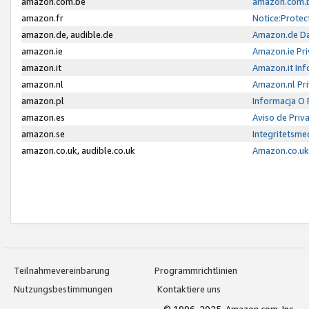
amazon.com.be
amazon.com.b
amazon.fr
Notice:Protec
amazon.de, audible.de
Amazon.de Da
amazon.ie
Amazon.ie Pri
amazon.it
Amazon.it Inf
amazon.nl
Amazon.nl Pri
amazon.pl
Informacja O
amazon.es
Aviso de Priv
amazon.se
Integritetsm
amazon.co.uk, audible.co.uk
Amazon.co.uk 
Teilnahmevereinbarung
Programmrichtlinien
Nutzungsbestimmungen
Kontaktiere uns