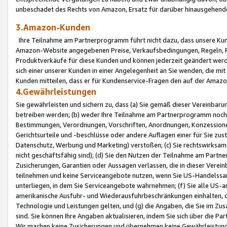
unbeschadet des Rechts von Amazon, Ersatz für darüber hinausgehen
3.Amazon-Kunden
Ihre Teilnahme am Partnerprogramm führt nicht dazu, dass unsere Kun
Amazon-Website angegebenen Preise, Verkaufsbedingungen, Regeln, Ri
Produktverkäufe für diese Kunden und können jederzeit geändert werde
sich einer unserer Kunden in einer Angelegenheit an Sie wenden, die 
Kunden mitteilen, dass er für Kundenservice-Fragen den auf der Ama
4.Gewährleistungen
Sie gewährleisten und sichern zu, dass (a) Sie gemäß dieser Vereinba
betreiben werden; (b) weder Ihre Teilnahme am Partnerprogramm noch d
Bestimmungen, Verordnungen, Vorschriften, Anordnungen, Konzessionen,
Gerichtsurteile und -beschlüsse oder andere Auflagen einer für Sie zu
Datenschutz, Werbung und Marketing) verstoßen; (c) Sie rechtswirksam 
nicht geschäftsfähig sind); (d) Sie den Nutzen der Teilnahme am Partne
Zusicherungen, Garantien oder Aussagen verlassen, die in dieser Verein
teilnehmen und keine Serviceangebote nutzen, wenn Sie US-Handelssa
unterliegen, in dem Sie Serviceangebote wahrnehmen; (f) Sie alle US
amerikanische Ausfuhr- und Wiederausfuhrbeschränkungen einhalten, 
Technologie und Leistungen gelten, und (g) die Angaben, die Sie im 
sind. Sie können Ihre Angaben aktualisieren, indem Sie sich über die 
Wir machen keine Zusicherungen und übernehmen keine Gewährleistun