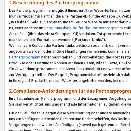
1.Beschreibung des Partnerprogramms
Das Partnerprogramm ermöglicht Ihnen, mit Ihrer Website, Ihren nutzer
(nur verfügbar für Partner, die eine Partner-ID für die Amazon UK We
„
Website
“) Geld zu verdienen, indem Sie Ihre Website mit einer der in
ist, einer anderen im
Vergütungskatalog für das Partnerprogramm
enth
Alexa Skill (über das Alexa Shopping Kit) verlinken. Entsprechende Lin
markierten Link-Formate verwenden („
Partner-Links
“).
Wenn unsere Kunden die Partner-Links anklicken oder sich damit verbi
angeboten werden, oder andere Handlungen vornehmen, können Sie eine
Partnerprogramm
näher beschrieben (und vorbehaltlich der dort festg
Produkte oder Leistungen können wir Ihnen Daten, Bilder, Texte, Linkfo
für Anwendungsprogramme, die Alexa-Funktionalität und weitere Inf
zur Verfügung stellen. Der Begriff „Programminhalte“ bezieht sich dabe
in Bezug auf Produkte, die auf Websites angeboten werden, bei denen 
2.Compliance-Anforderungen für das Partnerprog
Ihre Teilnahme am Partnerprogramm und der Bezug einer Vergütung setz
Sie sind verpflichtet, uns umgehend alle Informationen zu geben, die w
Für den Fall, dass Sie gegen diese Vereinbarung oder andere anwendba
uns zur Verfügung stehenden Rechten und Rechtsbehelfen, das Recht vo
Vergütungen ohne weitere Ankündigung (soweit nach geltendem Recht z
entsprechende Vergütungen zu haben) und zwar unabhängig davon, ob 