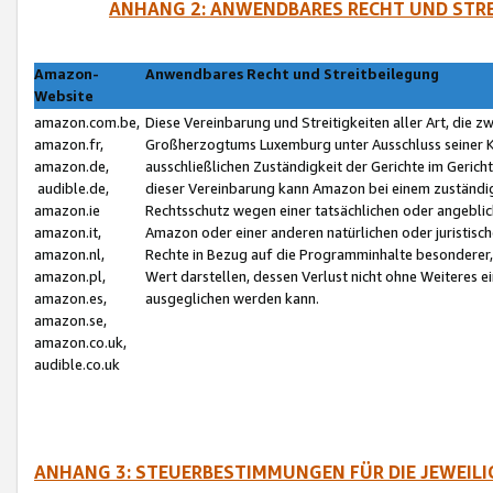
ANHANG 2: ANWENDBARES RECHT UND STRE
Amazon-
Anwendbares Recht und Streitbeilegung
Website
amazon.com.be,
Diese Vereinbarung und Streitigkeiten aller Art, die 
amazon.fr,
Großherzogtums Luxemburg unter Ausschluss seiner Kol
amazon.de,
ausschließlichen Zuständigkeit der Gerichte im Geri
audible.de,
dieser Vereinbarung kann Amazon bei einem zuständig
amazon.ie
Rechtsschutz wegen einer tatsächlichen oder angebli
amazon.it,
Amazon oder einer anderen natürlichen oder juristisc
amazon.nl,
Rechte in Bezug auf die Programminhalte besonderer,
amazon.pl,
Wert darstellen, dessen Verlust nicht ohne Weiteres e
amazon.es,
ausgeglichen werden kann.
amazon.se,
amazon.co.uk,
audible.co.uk
ANHANG 3: STEUERBESTIMMUNGEN FÜR DIE JEWEIL