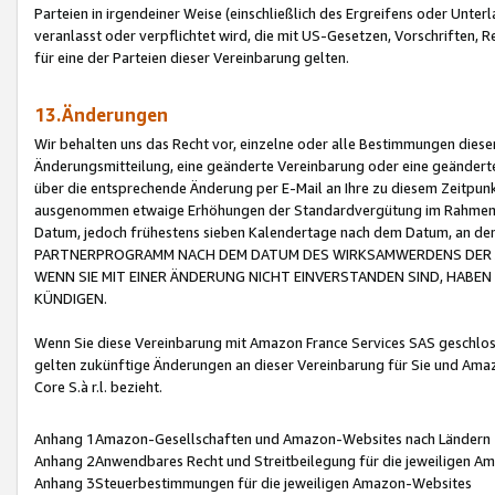
Parteien in irgendeiner Weise (einschließlich des Ergreifens oder Unt
veranlasst oder verpflichtet wird, die mit US-Gesetzen, Vorschriften,
für eine der Parteien dieser Vereinbarung gelten.
13.Änderungen
Wir behalten uns das Recht vor, einzelne oder alle Bestimmungen diese
Änderungsmitteilung, eine geänderte Vereinbarung oder eine geänderte 
über die entsprechende Änderung per E-Mail an Ihre zu diesem Zeitpun
ausgenommen etwaige Erhöhungen der Standardvergütung im Rahmen
Datum, jedoch frühestens sieben Kalendertage nach dem Datum, an de
PARTNERPROGRAMM NACH DEM DATUM DES WIRKSAMWERDENS DER Ä
WENN SIE MIT EINER ÄNDERUNG NICHT EINVERSTANDEN SIND, HABEN S
KÜNDIGEN.
Wenn Sie diese Vereinbarung mit Amazon France Services SAS geschlo
gelten zukünftige Änderungen an dieser Vereinbarung für Sie und Ama
Core S.à r.l. bezieht.
Anhang 1Amazon-Gesellschaften und Amazon-Websites nach Ländern
Anhang 2Anwendbares Recht und Streitbeilegung für die jeweiligen 
Anhang 3Steuerbestimmungen für die jeweiligen Amazon-Websites