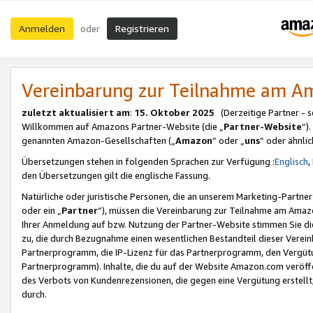
Anmelden
Registrieren
oder
Vereinbarung zur Teilnahme am 
zuletzt aktualisiert am
:
15. Oktober 2025
(Derzeitige Partner - 
Willkommen auf Amazons Partner-Website (die „
Partner-Website
“)
genannten Amazon-Gesellschaften („
Amazon
“ oder „
uns
“ oder ähnli
Übersetzungen stehen in folgenden Sprachen zur Verfügung :
Englisch
,
den Übersetzungen gilt die englische Fassung.
Natürliche oder juristische Personen, die an unserem Marketing-Partn
oder ein „
Partner
“), müssen die Vereinbarung zur Teilnahme am Ama
Ihrer Anmeldung auf bzw. Nutzung der Partner-Website stimmen Sie die
zu, die durch Bezugnahme einen wesentlichen Bestandteil dieser Verei
Partnerprogramm, die IP-Lizenz für das Partnerprogramm, den Vergütu
Partnerprogramm). Inhalte, die du auf der Website Amazon.com veröffe
des Verbots von Kundenrezensionen, die gegen eine Vergütung erstellt, 
durch.