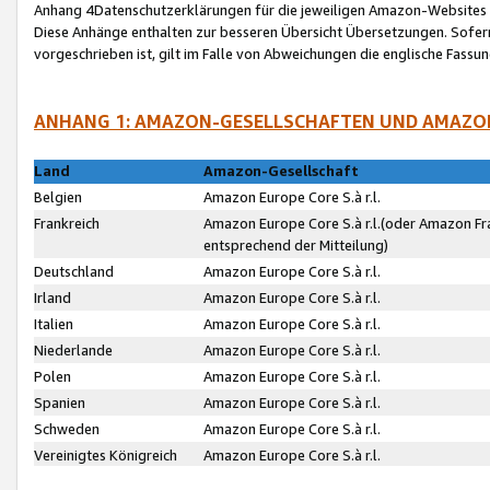
Anhang 4Datenschutzerklärungen für die jeweiligen Amazon-Websites
Diese Anhänge enthalten zur besseren Übersicht Übersetzungen. Sofe
vorgeschrieben ist, gilt im Falle von Abweichungen die englische Fass
ANHANG 1: AMAZON-GESELLSCHAFTEN UND AMAZO
Land
Amazon-Gesellschaft
Belgien
Amazon Europe Core S.à r.l.
Frankreich
Amazon Europe Core S.à r.l.(oder Amazon Fr
entsprechend der Mitteilung)
Deutschland
Amazon Europe Core S.à r.l.
Irland
Amazon Europe Core S.à r.l.
Italien
Amazon Europe Core S.à r.l.
Niederlande
Amazon Europe Core S.à r.l.
Polen
Amazon Europe Core S.à r.l.
Spanien
Amazon Europe Core S.à r.l.
Schweden
Amazon Europe Core S.à r.l.
Vereinigtes Königreich
Amazon Europe Core S.à r.l.