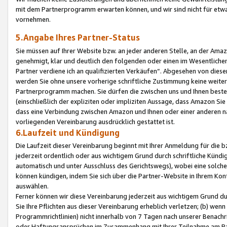
mit dem Partnerprogramm erwarten können, und wir sind nicht für etwa
vornehmen.
5.Angabe Ihres Partner-Status
Sie müssen auf Ihrer Website bzw. an jeder anderen Stelle, an der Am
genehmigt, klar und deutlich den folgenden oder einen im Wesentlichen
Partner verdiene ich an qualifizierten Verkäufen“. Abgesehen von die
werden Sie ohne unsere vorherige schriftliche Zustimmung keine weite
Partnerprogramm machen. Sie dürfen die zwischen uns und Ihnen best
(einschließlich der expliziten oder impliziten Aussage, dass Amazon Si
dass eine Verbindung zwischen Amazon und Ihnen oder einer anderen natü
vorliegenden Vereinbarung ausdrücklich gestattet ist.
6.Laufzeit und Kündigung
Die Laufzeit dieser Vereinbarung beginnt mit Ihrer Anmeldung für die 
jederzeit ordentlich oder aus wichtigem Grund durch schriftliche Kündi
automatisch und unter Ausschluss des Gerichtswegs), wobei eine solch
können kündigen, indem Sie sich über die Partner-Website in Ihrem Ko
auswählen.
Ferner können wir diese Vereinbarung jederzeit aus wichtigem Grund dur
Sie Ihre Pflichten aus dieser Vereinbarung erheblich verletzen; (b) wen
Programmrichtlinien) nicht innerhalb von 7 Tagen nach unserer Benachr
oder Haftungsansprüchen im Zusammenhang mit Ihrer Teilnahme am Pa