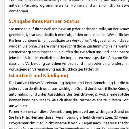
mit dem Partnerprogramm erwarten können, und wir sind nicht für etwa
vornehmen.
5.Angabe Ihres Partner-Status
Sie müssen auf Ihrer Website bzw. an jeder anderen Stelle, an der Am
genehmigt, klar und deutlich den folgenden oder einen im Wesentlichen
Partner verdiene ich an qualifizierten Verkäufen“. Abgesehen von die
werden Sie ohne unsere vorherige schriftliche Zustimmung keine weite
Partnerprogramm machen. Sie dürfen die zwischen uns und Ihnen best
(einschließlich der expliziten oder impliziten Aussage, dass Amazon Si
dass eine Verbindung zwischen Amazon und Ihnen oder einer anderen natü
vorliegenden Vereinbarung ausdrücklich gestattet ist.
6.Laufzeit und Kündigung
Die Laufzeit dieser Vereinbarung beginnt mit Ihrer Anmeldung für die 
jederzeit ordentlich oder aus wichtigem Grund durch schriftliche Kündi
automatisch und unter Ausschluss des Gerichtswegs), wobei eine solch
können kündigen, indem Sie sich über die Partner-Website in Ihrem Ko
auswählen.
Ferner können wir diese Vereinbarung jederzeit aus wichtigem Grund dur
Sie Ihre Pflichten aus dieser Vereinbarung erheblich verletzen; (b) wen
Programmrichtlinien) nicht innerhalb von 7 Tagen nach unserer Benachr
oder Haftungsansprüchen im Zusammenhang mit Ihrer Teilnahme am Pa