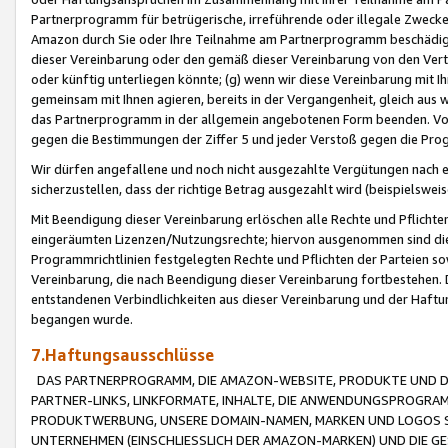
Partnerprogramm für betrügerische, irreführende oder illegale Zwecke
Amazon durch Sie oder Ihre Teilnahme am Partnerprogramm beschädig
dieser Vereinbarung oder den gemäß dieser Vereinbarung von den Vertr
oder künftig unterliegen könnte; (g) wenn wir diese Vereinbarung mit I
gemeinsam mit Ihnen agieren, bereits in der Vergangenheit, gleich aus
das Partnerprogramm in der allgemein angebotenen Form beenden. Vors
gegen die Bestimmungen der Ziffer 5 und jeder Verstoß gegen die Prog
Wir dürfen angefallene und noch nicht ausgezahlte Vergütungen nach 
sicherzustellen, dass der richtige Betrag ausgezahlt wird (beispielsw
Mit Beendigung dieser Vereinbarung erlöschen alle Rechte und Pflichte
eingeräumten Lizenzen/Nutzungsrechte; hiervon ausgenommen sind die in 
Programmrichtlinien festgelegten Rechte und Pflichten der Parteien sow
Vereinbarung, die nach Beendigung dieser Vereinbarung fortbestehen. D
entstandenen Verbindlichkeiten aus dieser Vereinbarung und der Haft
begangen wurde.
7.Haftungsausschlüsse
DAS PARTNERPROGRAMM, DIE AMAZON-WEBSITE, PRODUKTE UND DI
PARTNER-LINKS, LINKFORMATE, INHALTE, DIE ANWENDUNGSPROGR
PRODUKTWERBUNG, UNSERE DOMAIN-NAMEN, MARKEN UND LOGOS S
UNTERNEHMEN (EINSCHLIESSLICH DER AMAZON-MARKEN) UND DIE GE