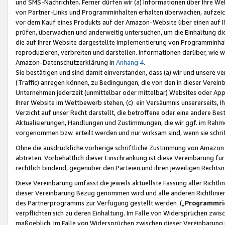
und SMS-Nachrichten. Ferner dürfen wir (a) Informationen über Ihre We
von Partner-Links und Programminhalten erhalten überwachen, aufzei
vor dem Kauf eines Produkts auf der Amazon-Website über einen auf Ih
prüfen, überwachen und anderweitig untersuchen, um die Einhaltung dies
die auf Ihrer Website dargestellte Implementierung von Programminhalt
reproduzieren, verbreiten und darstellen. Informationen darüber, wie w
Amazon-Datenschutzerklärung in
Anhang 4
.
Sie bestätigen und sind damit einverstanden, dass (a) wir und unsere 
(Traffic) anregen können, zu Bedingungen, die von den in dieser Vere
Unternehmen jederzeit (unmittelbar oder mittelbar) Websites oder Appl
Ihrer Website im Wettbewerb stehen, (c) ein Versäumnis unsererseits, I
Verzicht auf unser Recht darstellt, die betroffene oder eine andere B
Aktualisierungen, Handlungen und Zustimmungen, die wir ggf. im Rahme
vorgenommen bzw. erteilt werden und nur wirksam sind, wenn sie schri
Ohne die ausdrückliche vorherige schriftliche Zustimmung von Amazon
abtreten. Vorbehaltlich dieser Einschränkung ist diese Vereinbarung f
rechtlich bindend, gegenüber den Parteien und ihren jeweiligen Rech
Diese Vereinbarung umfasst die jeweils aktuellste Fassung aller Richtli
dieser Vereinbarung Bezug genommen wird und alle anderen Richtlinie
des Partnerprogramms zur Verfügung gestellt werden („
Programmric
verpflichten sich zu deren Einhaltung. Im Falle von Widersprüchen zwi
maßgeblich. Im Falle von Widersprüchen zwischen dieser Vereinbarun