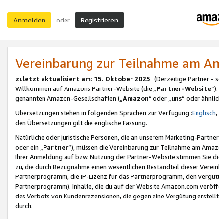
Anmelden
Registrieren
oder
Vereinbarung zur Teilnahme am 
zuletzt aktualisiert am
:
15. Oktober 2025
(Derzeitige Partner - 
Willkommen auf Amazons Partner-Website (die „
Partner-Website
“)
genannten Amazon-Gesellschaften („
Amazon
“ oder „
uns
“ oder ähnli
Übersetzungen stehen in folgenden Sprachen zur Verfügung :
Englisch
,
den Übersetzungen gilt die englische Fassung.
Natürliche oder juristische Personen, die an unserem Marketing-Partn
oder ein „
Partner
“), müssen die Vereinbarung zur Teilnahme am Ama
Ihrer Anmeldung auf bzw. Nutzung der Partner-Website stimmen Sie die
zu, die durch Bezugnahme einen wesentlichen Bestandteil dieser Verei
Partnerprogramm, die IP-Lizenz für das Partnerprogramm, den Vergütu
Partnerprogramm). Inhalte, die du auf der Website Amazon.com veröffe
des Verbots von Kundenrezensionen, die gegen eine Vergütung erstellt, 
durch.