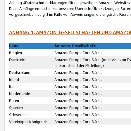
Anhang 4Datenschutzerklärungen für die jeweiligen Amazon-Websites
Diese Anhänge enthalten zur besseren Übersicht Übersetzungen. Sofe
vorgeschrieben ist, gilt im Falle von Abweichungen die englische Fass
ANHANG 1: AMAZON-GESELLSCHAFTEN UND AMAZO
Land
Amazon-Gesellschaft
Belgien
Amazon Europe Core S.à r.l.
Frankreich
Amazon Europe Core S.à r.l.(oder Amazon Fr
entsprechend der Mitteilung)
Deutschland
Amazon Europe Core S.à r.l.
Irland
Amazon Europe Core S.à r.l.
Italien
Amazon Europe Core S.à r.l.
Niederlande
Amazon Europe Core S.à r.l.
Polen
Amazon Europe Core S.à r.l.
Spanien
Amazon Europe Core S.à r.l.
Schweden
Amazon Europe Core S.à r.l.
Vereinigtes Königreich
Amazon Europe Core S.à r.l.