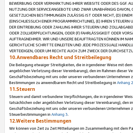
BEWERBUNG ODER VERMARKTUNG IHRER WEBSITE ODER DES GGF. AUF 
NUTZUNG DER SERVICEANGEBOTE UND ZWAR UNABHÄNGIG DAVON, O
GESETZLICHEN BESTIMMUNGEN ZULÄSSIG IST ODER NICHT, (D) EINE
(EINSCHLIESSLICH EINER PROGRAMMRICHTLINIE), (E) IHREN STEUER
DER EINTREIBUNG ODER ZAHLUNG IHRER STEUERN UND ZOLLABGAB
ODER ZOLLVERPFLICHTUNGEN, ODER (F) FAHRLÄSSIGKEIT ODER VORS
AUFTRAGNEHMER. WIR UND UNSERE BEAUFTRAGTEN KÖNNEN IM NAME
GERICHTLICHE SCHRITTE EINLEITEN UND JEDE PROZESSUALE HAND
VERTEIDIGEN, ODER UM RECHTE AUCH ZUM ZWECK DER DURCHSETZU
10.Anwendbares Recht und Streitbeilegung
Die Beilegung etwaiger Streitigkeiten, die in irgendeiner Weise mit de
angeblichen Verletzung dieser Vereinbarung), den im Rahmen dieser Ve
Geschäftsbeziehung mit uns oder unseren verbundenen Unternehmen zu
Bestimmungen zu anwendbarem Recht und Streitbeilegung in
Anhang 
11.Steuern
Steuern und damit verbundene Verpflichtungen, die in irgendeiner Wei
tatsächlichen oder angeblichen Verletzung dieser Vereinbarung), den 
Geschäftsbeziehung mit uns oder unseren verbundenen Unternehmen z
Steuerbestimmungen in
Anhang 3
.
12.Weitere Bestimmungen
Wir können von Zeit zu Zeit Mitteilungen im Zusammenhang mit dem Par