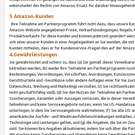
unbeschadet des Rechts von Amazon, Ersatz für darüber hinausgehen
3.Amazon-Kunden
Ihre Teilnahme am Partnerprogramm führt nicht dazu, dass unsere Kun
Amazon-Website angegebenen Preise, Verkaufsbedingungen, Regeln, Ri
Produktverkäufe für diese Kunden und können jederzeit geändert werde
sich einer unserer Kunden in einer Angelegenheit an Sie wenden, die 
Kunden mitteilen, dass er für Kundenservice-Fragen den auf der Ama
4.Gewährleistungen
Sie gewährleisten und sichern zu, dass (a) Sie gemäß dieser Vereinba
betreiben werden; (b) weder Ihre Teilnahme am Partnerprogramm noch d
Bestimmungen, Verordnungen, Vorschriften, Anordnungen, Konzessionen,
Gerichtsurteile und -beschlüsse oder andere Auflagen einer für Sie zu
Datenschutz, Werbung und Marketing) verstoßen; (c) Sie rechtswirksam 
nicht geschäftsfähig sind); (d) Sie den Nutzen der Teilnahme am Partne
Zusicherungen, Garantien oder Aussagen verlassen, die in dieser Verein
teilnehmen und keine Serviceangebote nutzen, wenn Sie US-Handelssa
unterliegen, in dem Sie Serviceangebote wahrnehmen; (f) Sie alle US
amerikanische Ausfuhr- und Wiederausfuhrbeschränkungen einhalten, 
Technologie und Leistungen gelten, und (g) die Angaben, die Sie im 
sind. Sie können Ihre Angaben aktualisieren, indem Sie sich über die 
Wir machen keine Zusicherungen und übernehmen keine Gewährleistun