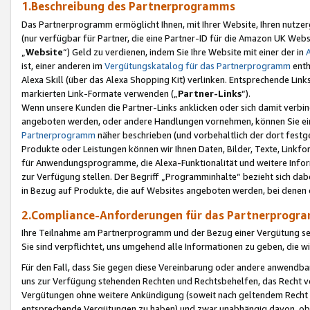
1.Beschreibung des Partnerprogramms
Das Partnerprogramm ermöglicht Ihnen, mit Ihrer Website, Ihren nutzer
(nur verfügbar für Partner, die eine Partner-ID für die Amazon UK We
„
Website
“) Geld zu verdienen, indem Sie Ihre Website mit einer der in
ist, einer anderen im
Vergütungskatalog für das Partnerprogramm
enth
Alexa Skill (über das Alexa Shopping Kit) verlinken. Entsprechende Lin
markierten Link-Formate verwenden („
Partner-Links
“).
Wenn unsere Kunden die Partner-Links anklicken oder sich damit verbi
angeboten werden, oder andere Handlungen vornehmen, können Sie eine
Partnerprogramm
näher beschrieben (und vorbehaltlich der dort festg
Produkte oder Leistungen können wir Ihnen Daten, Bilder, Texte, Linkfo
für Anwendungsprogramme, die Alexa-Funktionalität und weitere Inf
zur Verfügung stellen. Der Begriff „Programminhalte“ bezieht sich dabe
in Bezug auf Produkte, die auf Websites angeboten werden, bei denen 
2.Compliance-Anforderungen für das Partnerprog
Ihre Teilnahme am Partnerprogramm und der Bezug einer Vergütung setz
Sie sind verpflichtet, uns umgehend alle Informationen zu geben, die w
Für den Fall, dass Sie gegen diese Vereinbarung oder andere anwendba
uns zur Verfügung stehenden Rechten und Rechtsbehelfen, das Recht vo
Vergütungen ohne weitere Ankündigung (soweit nach geltendem Recht z
entsprechende Vergütungen zu haben) und zwar unabhängig davon, ob 