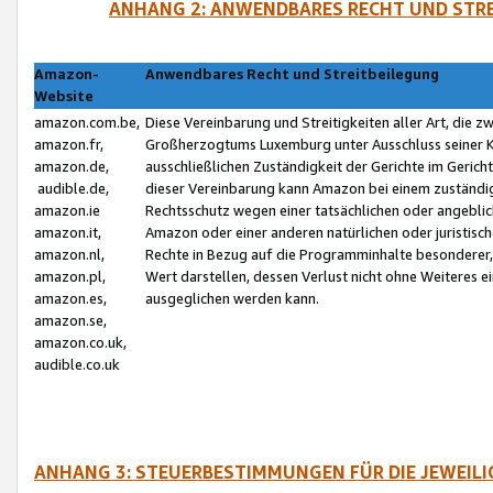
ANHANG 2: ANWENDBARES RECHT UND STRE
Amazon-
Anwendbares Recht und Streitbeilegung
Website
amazon.com.be,
Diese Vereinbarung und Streitigkeiten aller Art, die 
amazon.fr,
Großherzogtums Luxemburg unter Ausschluss seiner Kol
amazon.de,
ausschließlichen Zuständigkeit der Gerichte im Geri
audible.de,
dieser Vereinbarung kann Amazon bei einem zuständig
amazon.ie
Rechtsschutz wegen einer tatsächlichen oder angebli
amazon.it,
Amazon oder einer anderen natürlichen oder juristisc
amazon.nl,
Rechte in Bezug auf die Programminhalte besonderer,
amazon.pl,
Wert darstellen, dessen Verlust nicht ohne Weiteres e
amazon.es,
ausgeglichen werden kann.
amazon.se,
amazon.co.uk,
audible.co.uk
ANHANG 3: STEUERBESTIMMUNGEN FÜR DIE JEWEIL