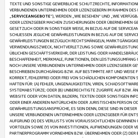
TEXTE UND SONSTIGE GEWERBLICHE SCHUTZRECHTE, INFORMATIONE
VERBUNDENEN UNTERNEHMEN ODER LIZENZGEBERN IM RAHMEN DES
„
SERVICEANGEBOTE
“), WERDEN „WIE BESEHEN“ UND „WIE VERFÜ
ODER LIZENZGEBER MACHEN ZUSICHERUNGEN ODER ÜBERNEHMEN GEW
GESETZLICH ODER IN SONSTIGER WEISE, IN BEZUG AUF DIE SERVI
SCHLIESSEN JEGLICHE GEWÄHRLEISTUNGEN IN BEZUG AUF DIE SERVI
GEWÄHRLEISTUNGEN BEZÜGLICH RECHTSMÄNGELN, MARKTGÄNGIGKEIT
VERWENDUNGSZWECK, NICHTVERLETZUNG SOWIE GEWÄHRLEISTUNGEN 
ÜBLICHEN GESCHÄFTSVERKEHR, DER LEISTUNG ODER HANDELSBRÄUCH
BESCHAFFENHEIT, MERKMALE, FUNKTIONEN, DEN LEISTUNGSUMFANG 
NOCH UNSERE VERBUNDENEN UNTERNEHMEN ODER LIZENZGEBER GEWÄ
BESCHRIEBEN DURCHGÄNGIG BZW. AUF BESTIMMTE ART UND WEISE
KORREKT, FEHLERFREI ODER FREI VON SCHÄDLICHEN KOMPONENTEN
HAFTEN FÜR: (A) FEHLER, UNGENAUIGKEITEN, VIREN, SCHADSOFTW
SYSTEMABSTÜRZE; ODER (B) UNBERECHTIGTE ZUGRIFFE AUF BZW. 
WEBSITE ODER VON DATEN, BILDERN, TEXTEN ODER SONSTIGEN INF
ODER EINER ANDEREN NATÜRLICHEN ODER JURISTISCHEN PERSON OD
GEWÄHRLEISTUNGSANSPRÜCHE, ES SEIN DENN, DIESE SIND IN DIES
UNSERE VERBUNDENEN UNTERNEHMEN ODER LIZENZGEBER FÜR EN
AUFGRUND (X) DES VERLUSTS VON VORAUSSICHTLICHEN GEWINNEN
VORTEILEN SOWIE (Y) VON INVESTITIONEN, AUFWENDUNGEN ODER VE
PARTNERPROGRAMM VORNEHMEN BZW. ÜBERNEHMEN ODER (Z) DER 