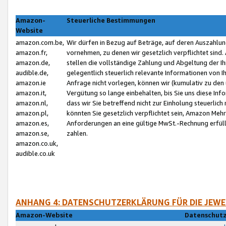
Amazon-
Steuerliche Bestimmungen
Website
amazon.com.be,
Wir dürfen in Bezug auf Beträge, auf deren Auszahlun
amazon.fr,
vornehmen, zu denen wir gesetzlich verpflichtet sind
amazon.de,
stellen die vollständige Zahlung und Abgeltung der 
audible.de,
gelegentlich steuerlich relevante Informationen von I
amazon.ie
Anfrage nicht vorlegen, können wir (kumulativ zu de
amazon.it,
Vergütung so lange einbehalten, bis Sie uns diese Inf
amazon.nl,
dass wir Sie betreffend nicht zur Einholung steuerlich 
amazon.pl,
könnten Sie gesetzlich verpflichtet sein, Amazon Meh
amazon.es,
Anforderungen an eine gültige MwSt.-Rechnung erfüllt
amazon.se,
zahlen.
amazon.co.uk,
audible.co.uk
ANHANG 4: DATENSCHUTZERKLÄRUNG FÜR DIE JEWE
Amazon-Website
Datenschutz