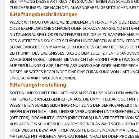
BESTIMMUNG DIESES ARTIKELS 7 BEGRÜNDET EINEN AUSSCHLUSS 
ZUSICHERUNGEN, DIE NACH DEN ANWENDBAREN GESETZLICHEN BE
8.Haftungsbeschränkungen
WEDER WIR NOCH UNSERE VERBUNDENEN UNTERNEHMEN ODER LIZEN
ODER EXEMPLARISCHE SCHÄDEN ODER SCHÄDEN AUFGRUND ENTGANG
NUTZUNGSAUSFALL ODER DATENVERLUST, DIE IM ZUSAMMENHANG MI
DES AUFTRETENS SOLCHER SCHÄDEN HINGEWIESEN WURDEN. FERN
SERVICEANGEBOTEN MAXIMAL DER HÖHE DES GESAMTBETRAGS DER 
ZEITPUNKT DES EREIGNISSES, DAS ZU DEM ZULETZT ENTSTANDENE
ZAHLENDEN VERGÜTUNGEN. SIE VERZICHTEN HIERMIT AUF ETWAIGE 
AUF ERFÜLLUNGSKLAGE, UNTERLASSUNGSKLAGE ODER ANDERE RECHT
DIESES ABSATZES BEGRÜNDET EINE EINSCHRÄNKUNG VON HAFTUNG
EINGESCHRÄNKT WERDEN KÖNNEN.
9.Haftungsfreistellung
SOFERN UND SOWEIT EIN HAFTUNGSAUSSCHLUSS NACH DEN ANWENDB
HAFTUNG FÜR ANGELEGENHEITEN AUS, DIE UNMITTELBAR ODER MITT
WEBSITE (EINSCHLIESSLICH IHRER NUTZUNG DER SERVICEANGEBOTE)
VERPFLICHTEN SICH, UNS, UNSERE VERBUNDENEN UNTERNEHMEN UN
(OFFICERS), ORGANMITGLIEDER (DIRECTORS) UND VERTRETER VON 
AUSLAGEN (EINSCHLIESSLICH ANGEMESSENER ANWALTSGEBÜHREN) FR
IHRER WEBSITE BZW. AUF IHRER WEBSITE ERSCHEINENDEM MATERIAL
MATERIALS MIT ANDEREN APPLIKATIONEN, INHALTEN ODER PROZESSE