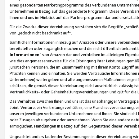
eines gesonderten Marketingprogramms des verbundenen Unternehmens
Unternehmen in Bezug auf das gesonderte Programm. Diese Vereinbarung
Ihnen und uns im Hinblick auf das Partnerprogramm dar und ersetzt al
Für die Zwecke dieser Vereinbarung verstehen sich die Begriffe „schließ
von „jedoch nicht beschränkt auf“.
Sämtliche Informationen in Bezug auf Amazon oder unsere verbunde
bereitstellen oder zugänglich machen und die nicht öffentlich bekannt bz
Informationen
“ von Amazon dar und verbleiben im alleinigen Eigent
wie dies angemessenerweise für die Erbringung Ihrer Leistungen gemäß d
juristischen Personen, die im Zusammenhang mit Ihrem Konto Zugriff au
Pflichten kennen und einhalten. Sie werden Vertrauliche Informationen 
Unternehmen) weitergeben und alle angemessenen Maßnahmen ergreifen
schützen, die gemäß dieser Vereinbarung nicht ausdrücklich zulässig is
Vertraulichkeits- oder Geheimhaltungsvereinbarungen und gilt für die
Das Verhältnis zwischen Ihnen und uns ist das unabhängiger Vertragspa
Joint-Venture, ein Vertretungsverhältnis, eine Franchisevereinbarung, 
unseren jeweiligen verbundenen Unternehmen und Ihnen. Sie sind ni
oder Zusagen abzugeben oder anzunehmen. Wenn Sie eine andere natürli
ermöglichen, Handlungen in Bezug auf den Gegenstand dieser Vereinbar
Ungeachtet anders lautender Bestimmungen in dieser Vereinbarung wird