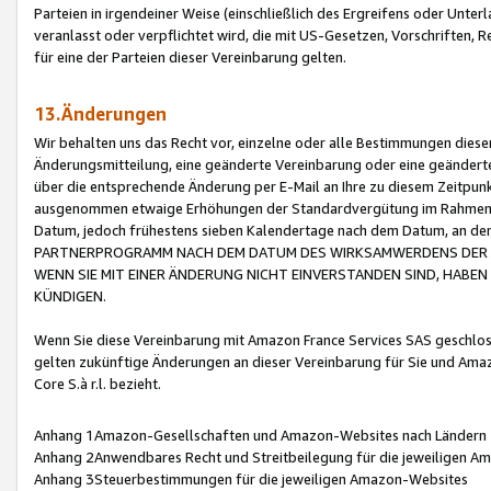
Parteien in irgendeiner Weise (einschließlich des Ergreifens oder Unt
veranlasst oder verpflichtet wird, die mit US-Gesetzen, Vorschriften,
für eine der Parteien dieser Vereinbarung gelten.
13.Änderungen
Wir behalten uns das Recht vor, einzelne oder alle Bestimmungen diese
Änderungsmitteilung, eine geänderte Vereinbarung oder eine geänderte 
über die entsprechende Änderung per E-Mail an Ihre zu diesem Zeitpun
ausgenommen etwaige Erhöhungen der Standardvergütung im Rahmen
Datum, jedoch frühestens sieben Kalendertage nach dem Datum, an de
PARTNERPROGRAMM NACH DEM DATUM DES WIRKSAMWERDENS DER Ä
WENN SIE MIT EINER ÄNDERUNG NICHT EINVERSTANDEN SIND, HABEN S
KÜNDIGEN.
Wenn Sie diese Vereinbarung mit Amazon France Services SAS geschlo
gelten zukünftige Änderungen an dieser Vereinbarung für Sie und Ama
Core S.à r.l. bezieht.
Anhang 1Amazon-Gesellschaften und Amazon-Websites nach Ländern
Anhang 2Anwendbares Recht und Streitbeilegung für die jeweiligen 
Anhang 3Steuerbestimmungen für die jeweiligen Amazon-Websites