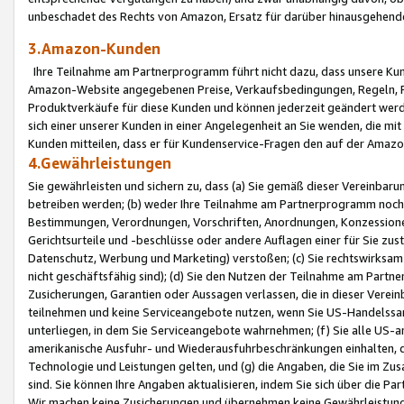
unbeschadet des Rechts von Amazon, Ersatz für darüber hinausgehen
3.Amazon-Kunden
Ihre Teilnahme am Partnerprogramm führt nicht dazu, dass unsere Kun
Amazon-Website angegebenen Preise, Verkaufsbedingungen, Regeln, Ri
Produktverkäufe für diese Kunden und können jederzeit geändert werde
sich einer unserer Kunden in einer Angelegenheit an Sie wenden, die 
Kunden mitteilen, dass er für Kundenservice-Fragen den auf der Ama
4.Gewährleistungen
Sie gewährleisten und sichern zu, dass (a) Sie gemäß dieser Vereinba
betreiben werden; (b) weder Ihre Teilnahme am Partnerprogramm noch d
Bestimmungen, Verordnungen, Vorschriften, Anordnungen, Konzessionen,
Gerichtsurteile und -beschlüsse oder andere Auflagen einer für Sie zu
Datenschutz, Werbung und Marketing) verstoßen; (c) Sie rechtswirksam 
nicht geschäftsfähig sind); (d) Sie den Nutzen der Teilnahme am Partne
Zusicherungen, Garantien oder Aussagen verlassen, die in dieser Verein
teilnehmen und keine Serviceangebote nutzen, wenn Sie US-Handelssa
unterliegen, in dem Sie Serviceangebote wahrnehmen; (f) Sie alle US
amerikanische Ausfuhr- und Wiederausfuhrbeschränkungen einhalten, 
Technologie und Leistungen gelten, und (g) die Angaben, die Sie im 
sind. Sie können Ihre Angaben aktualisieren, indem Sie sich über die 
Wir machen keine Zusicherungen und übernehmen keine Gewährleistun