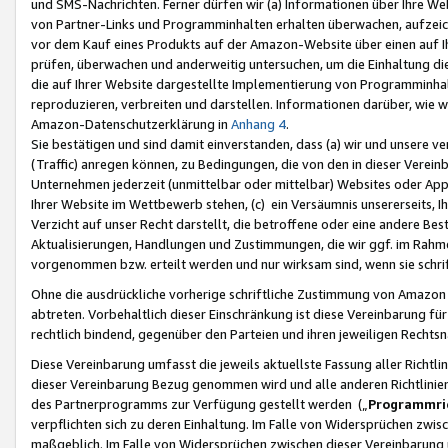
und SMS-Nachrichten. Ferner dürfen wir (a) Informationen über Ihre We
von Partner-Links und Programminhalten erhalten überwachen, aufzei
vor dem Kauf eines Produkts auf der Amazon-Website über einen auf Ih
prüfen, überwachen und anderweitig untersuchen, um die Einhaltung dies
die auf Ihrer Website dargestellte Implementierung von Programminhalt
reproduzieren, verbreiten und darstellen. Informationen darüber, wie w
Amazon-Datenschutzerklärung in
Anhang 4
.
Sie bestätigen und sind damit einverstanden, dass (a) wir und unsere 
(Traffic) anregen können, zu Bedingungen, die von den in dieser Vere
Unternehmen jederzeit (unmittelbar oder mittelbar) Websites oder Appl
Ihrer Website im Wettbewerb stehen, (c) ein Versäumnis unsererseits, I
Verzicht auf unser Recht darstellt, die betroffene oder eine andere B
Aktualisierungen, Handlungen und Zustimmungen, die wir ggf. im Rahme
vorgenommen bzw. erteilt werden und nur wirksam sind, wenn sie schri
Ohne die ausdrückliche vorherige schriftliche Zustimmung von Amazon
abtreten. Vorbehaltlich dieser Einschränkung ist diese Vereinbarung f
rechtlich bindend, gegenüber den Parteien und ihren jeweiligen Rech
Diese Vereinbarung umfasst die jeweils aktuellste Fassung aller Richtli
dieser Vereinbarung Bezug genommen wird und alle anderen Richtlinie
des Partnerprogramms zur Verfügung gestellt werden („
Programmric
verpflichten sich zu deren Einhaltung. Im Falle von Widersprüchen zwi
maßgeblich. Im Falle von Widersprüchen zwischen dieser Vereinbarun