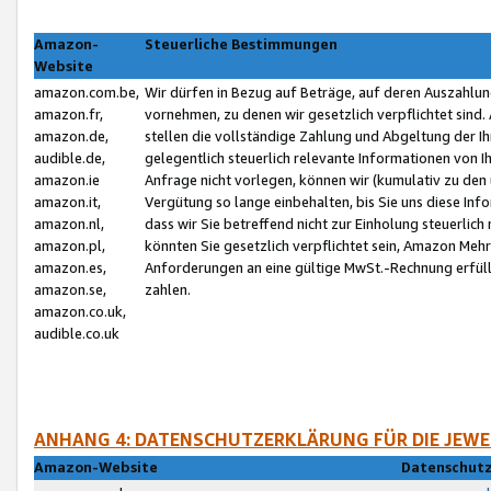
Amazon-
Steuerliche Bestimmungen
Website
amazon.com.be,
Wir dürfen in Bezug auf Beträge, auf deren Auszahlun
amazon.fr,
vornehmen, zu denen wir gesetzlich verpflichtet sind
amazon.de,
stellen die vollständige Zahlung und Abgeltung der 
audible.de,
gelegentlich steuerlich relevante Informationen von I
amazon.ie
Anfrage nicht vorlegen, können wir (kumulativ zu de
amazon.it,
Vergütung so lange einbehalten, bis Sie uns diese Inf
amazon.nl,
dass wir Sie betreffend nicht zur Einholung steuerlich 
amazon.pl,
könnten Sie gesetzlich verpflichtet sein, Amazon Meh
amazon.es,
Anforderungen an eine gültige MwSt.-Rechnung erfüllt
amazon.se,
zahlen.
amazon.co.uk,
audible.co.uk
ANHANG 4: DATENSCHUTZERKLÄRUNG FÜR DIE JEWE
Amazon-Website
Datenschutz