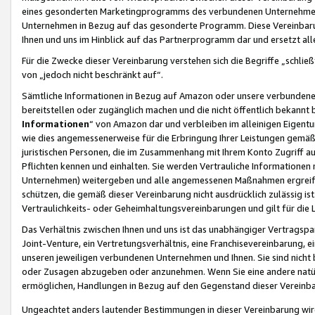
eines gesonderten Marketingprogramms des verbundenen Unternehmens
Unternehmen in Bezug auf das gesonderte Programm. Diese Vereinbarung
Ihnen und uns im Hinblick auf das Partnerprogramm dar und ersetzt al
Für die Zwecke dieser Vereinbarung verstehen sich die Begriffe „schließ
von „jedoch nicht beschränkt auf“.
Sämtliche Informationen in Bezug auf Amazon oder unsere verbunde
bereitstellen oder zugänglich machen und die nicht öffentlich bekannt bz
Informationen
“ von Amazon dar und verbleiben im alleinigen Eigent
wie dies angemessenerweise für die Erbringung Ihrer Leistungen gemäß d
juristischen Personen, die im Zusammenhang mit Ihrem Konto Zugriff au
Pflichten kennen und einhalten. Sie werden Vertrauliche Informationen 
Unternehmen) weitergeben und alle angemessenen Maßnahmen ergreifen
schützen, die gemäß dieser Vereinbarung nicht ausdrücklich zulässig is
Vertraulichkeits- oder Geheimhaltungsvereinbarungen und gilt für die
Das Verhältnis zwischen Ihnen und uns ist das unabhängiger Vertragspa
Joint-Venture, ein Vertretungsverhältnis, eine Franchisevereinbarung, 
unseren jeweiligen verbundenen Unternehmen und Ihnen. Sie sind ni
oder Zusagen abzugeben oder anzunehmen. Wenn Sie eine andere natürli
ermöglichen, Handlungen in Bezug auf den Gegenstand dieser Vereinbar
Ungeachtet anders lautender Bestimmungen in dieser Vereinbarung wird