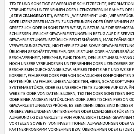
TEXTE UND SONSTIGE GEWERBLICHE SCHUTZRECHTE, INFORMATIONE
VERBUNDENEN UNTERNEHMEN ODER LIZENZGEBERN IM RAHMEN DES
„
SERVICEANGEBOTE
“), WERDEN „WIE BESEHEN“ UND „WIE VERFÜ
ODER LIZENZGEBER MACHEN ZUSICHERUNGEN ODER ÜBERNEHMEN GEW
GESETZLICH ODER IN SONSTIGER WEISE, IN BEZUG AUF DIE SERVI
SCHLIESSEN JEGLICHE GEWÄHRLEISTUNGEN IN BEZUG AUF DIE SERVI
GEWÄHRLEISTUNGEN BEZÜGLICH RECHTSMÄNGELN, MARKTGÄNGIGKEIT
VERWENDUNGSZWECK, NICHTVERLETZUNG SOWIE GEWÄHRLEISTUNGEN 
ÜBLICHEN GESCHÄFTSVERKEHR, DER LEISTUNG ODER HANDELSBRÄUCH
BESCHAFFENHEIT, MERKMALE, FUNKTIONEN, DEN LEISTUNGSUMFANG 
NOCH UNSERE VERBUNDENEN UNTERNEHMEN ODER LIZENZGEBER GEWÄ
BESCHRIEBEN DURCHGÄNGIG BZW. AUF BESTIMMTE ART UND WEISE
KORREKT, FEHLERFREI ODER FREI VON SCHÄDLICHEN KOMPONENTEN
HAFTEN FÜR: (A) FEHLER, UNGENAUIGKEITEN, VIREN, SCHADSOFTW
SYSTEMABSTÜRZE; ODER (B) UNBERECHTIGTE ZUGRIFFE AUF BZW. 
WEBSITE ODER VON DATEN, BILDERN, TEXTEN ODER SONSTIGEN INF
ODER EINER ANDEREN NATÜRLICHEN ODER JURISTISCHEN PERSON OD
GEWÄHRLEISTUNGSANSPRÜCHE, ES SEIN DENN, DIESE SIND IN DIES
UNSERE VERBUNDENEN UNTERNEHMEN ODER LIZENZGEBER FÜR EN
AUFGRUND (X) DES VERLUSTS VON VORAUSSICHTLICHEN GEWINNEN
VORTEILEN SOWIE (Y) VON INVESTITIONEN, AUFWENDUNGEN ODER VE
PARTNERPROGRAMM VORNEHMEN BZW. ÜBERNEHMEN ODER (Z) DER 