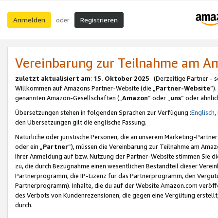
Anmelden
Registrieren
oder
Vereinbarung zur Teilnahme am 
zuletzt aktualisiert am
:
15. Oktober 2025
(Derzeitige Partner - 
Willkommen auf Amazons Partner-Website (die „
Partner-Website
“)
genannten Amazon-Gesellschaften („
Amazon
“ oder „
uns
“ oder ähnli
Übersetzungen stehen in folgenden Sprachen zur Verfügung :
Englisch
,
den Übersetzungen gilt die englische Fassung.
Natürliche oder juristische Personen, die an unserem Marketing-Partn
oder ein „
Partner
“), müssen die Vereinbarung zur Teilnahme am Ama
Ihrer Anmeldung auf bzw. Nutzung der Partner-Website stimmen Sie die
zu, die durch Bezugnahme einen wesentlichen Bestandteil dieser Verei
Partnerprogramm, die IP-Lizenz für das Partnerprogramm, den Vergütu
Partnerprogramm). Inhalte, die du auf der Website Amazon.com veröffe
des Verbots von Kundenrezensionen, die gegen eine Vergütung erstellt, 
durch.