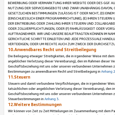
BEWERBUNG ODER VERMARKTUNG IHRER WEBSITE ODER DES GGF. AUF 
NUTZUNG DER SERVICEANGEBOTE UND ZWAR UNABHÄNGIG DAVON, O
GESETZLICHEN BESTIMMUNGEN ZULÄSSIG IST ODER NICHT, (D) EINE
(EINSCHLIESSLICH EINER PROGRAMMRICHTLINIE), (E) IHREN STEUER
DER EINTREIBUNG ODER ZAHLUNG IHRER STEUERN UND ZOLLABGAB
ODER ZOLLVERPFLICHTUNGEN, ODER (F) FAHRLÄSSIGKEIT ODER VORS
AUFTRAGNEHMER. WIR UND UNSERE BEAUFTRAGTEN KÖNNEN IM NAME
GERICHTLICHE SCHRITTE EINLEITEN UND JEDE PROZESSUALE HAND
VERTEIDIGEN, ODER UM RECHTE AUCH ZUM ZWECK DER DURCHSETZU
10.Anwendbares Recht und Streitbeilegung
Die Beilegung etwaiger Streitigkeiten, die in irgendeiner Weise mit de
angeblichen Verletzung dieser Vereinbarung), den im Rahmen dieser Ve
Geschäftsbeziehung mit uns oder unseren verbundenen Unternehmen zu
Bestimmungen zu anwendbarem Recht und Streitbeilegung in
Anhang 
11.Steuern
Steuern und damit verbundene Verpflichtungen, die in irgendeiner Wei
tatsächlichen oder angeblichen Verletzung dieser Vereinbarung), den 
Geschäftsbeziehung mit uns oder unseren verbundenen Unternehmen z
Steuerbestimmungen in
Anhang 3
.
12.Weitere Bestimmungen
Wir können von Zeit zu Zeit Mitteilungen im Zusammenhang mit dem Par