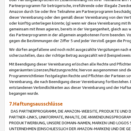
Partnerprogramm für betrügerische, irreführende oder illegale Zwecke
Amazon durch Sie oder Ihre Teilnahme am Partnerprogramm beschädig
dieser Vereinbarung oder den gemäß dieser Vereinbarung von den Vertr
oder künftig unterliegen könnte; (g) wenn wir diese Vereinbarung mit I
gemeinsam mit Ihnen agieren, bereits in der Vergangenheit, gleich aus
das Partnerprogramm in der allgemein angebotenen Form beenden. Vors
gegen die Bestimmungen der Ziffer 5 und jeder Verstoß gegen die Prog
Wir dürfen angefallene und noch nicht ausgezahlte Vergütungen nach 
sicherzustellen, dass der richtige Betrag ausgezahlt wird (beispielsw
Mit Beendigung dieser Vereinbarung erlöschen alle Rechte und Pflichte
eingeräumten Lizenzen/Nutzungsrechte; hiervon ausgenommen sind die in 
Programmrichtlinien festgelegten Rechte und Pflichten der Parteien sow
Vereinbarung, die nach Beendigung dieser Vereinbarung fortbestehen. D
entstandenen Verbindlichkeiten aus dieser Vereinbarung und der Haft
begangen wurde.
7.Haftungsausschlüsse
DAS PARTNERPROGRAMM, DIE AMAZON-WEBSITE, PRODUKTE UND DI
PARTNER-LINKS, LINKFORMATE, INHALTE, DIE ANWENDUNGSPROGR
PRODUKTWERBUNG, UNSERE DOMAIN-NAMEN, MARKEN UND LOGOS S
UNTERNEHMEN (EINSCHLIESSLICH DER AMAZON-MARKEN) UND DIE GE