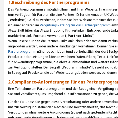
1.Beschreibung des Partnerprogramms
Das Partnerprogramm ermöglicht Ihnen, mit Ihrer Website, Ihren nutzer
(nur verfügbar für Partner, die eine Partner-ID für die Amazon UK We
„
Website
“) Geld zu verdienen, indem Sie Ihre Website mit einer der in
ist, einer anderen im
Vergütungskatalog für das Partnerprogramm
enth
Alexa Skill (über das Alexa Shopping Kit) verlinken. Entsprechende Lin
markierten Link-Formate verwenden („
Partner-Links
“).
Wenn unsere Kunden die Partner-Links anklicken oder sich damit verbi
angeboten werden, oder andere Handlungen vornehmen, können Sie eine
Partnerprogramm
näher beschrieben (und vorbehaltlich der dort festg
Produkte oder Leistungen können wir Ihnen Daten, Bilder, Texte, Linkfo
für Anwendungsprogramme, die Alexa-Funktionalität und weitere Inf
zur Verfügung stellen. Der Begriff „Programminhalte“ bezieht sich dabe
in Bezug auf Produkte, die auf Websites angeboten werden, bei denen 
2.Compliance-Anforderungen für das Partnerprog
Ihre Teilnahme am Partnerprogramm und der Bezug einer Vergütung setz
Sie sind verpflichtet, uns umgehend alle Informationen zu geben, die w
Für den Fall, dass Sie gegen diese Vereinbarung oder andere anwendba
uns zur Verfügung stehenden Rechten und Rechtsbehelfen, das Recht vo
Vergütungen ohne weitere Ankündigung (soweit nach geltendem Recht z
entsprechende Vergütungen zu haben) und zwar unabhängig davon, ob 