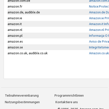
amazon.com.be
amazon.com.b
amazon.fr
Notice:Protec
amazon.de, audible.de
Amazon.de Da
amazon.ie
Amazon.ie Pri
amazon.it
Amazon.it Inf
amazon.nl
Amazon.nl Pri
amazon.pl
Informacja O
amazon.es
Aviso de Priv
amazon.se
Integritetsm
amazon.co.uk, audible.co.uk
Amazon.co.uk 
Teilnahmevereinbarung
Programmrichtlinien
Nutzungsbestimmungen
Kontaktiere uns