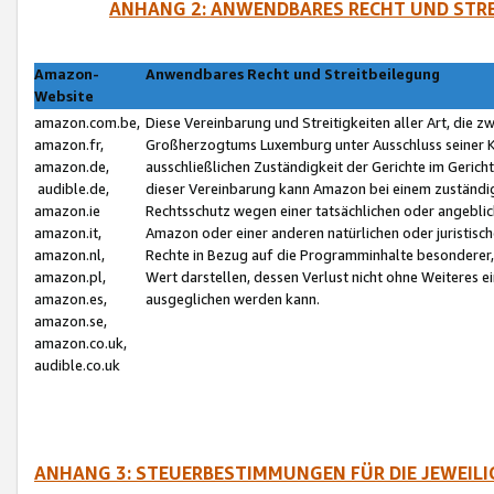
ANHANG 2: ANWENDBARES RECHT UND STRE
Amazon-
Anwendbares Recht und Streitbeilegung
Website
amazon.com.be,
Diese Vereinbarung und Streitigkeiten aller Art, die 
amazon.fr,
Großherzogtums Luxemburg unter Ausschluss seiner Kol
amazon.de,
ausschließlichen Zuständigkeit der Gerichte im Geri
audible.de,
dieser Vereinbarung kann Amazon bei einem zuständig
amazon.ie
Rechtsschutz wegen einer tatsächlichen oder angebli
amazon.it,
Amazon oder einer anderen natürlichen oder juristisc
amazon.nl,
Rechte in Bezug auf die Programminhalte besonderer,
amazon.pl,
Wert darstellen, dessen Verlust nicht ohne Weiteres e
amazon.es,
ausgeglichen werden kann.
amazon.se,
amazon.co.uk,
audible.co.uk
ANHANG 3: STEUERBESTIMMUNGEN FÜR DIE JEWEIL