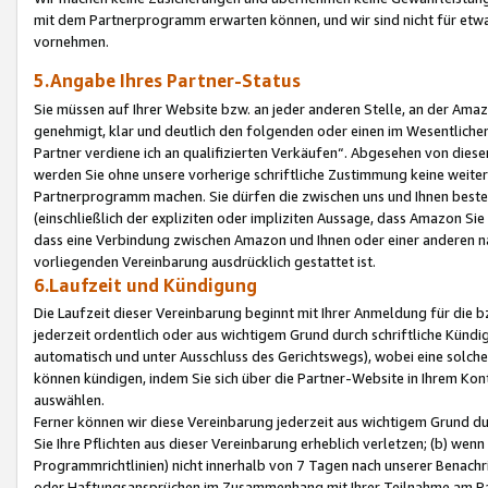
mit dem Partnerprogramm erwarten können, und wir sind nicht für etwa
vornehmen.
5.Angabe Ihres Partner-Status
Sie müssen auf Ihrer Website bzw. an jeder anderen Stelle, an der Am
genehmigt, klar und deutlich den folgenden oder einen im Wesentlichen
Partner verdiene ich an qualifizierten Verkäufen“. Abgesehen von die
werden Sie ohne unsere vorherige schriftliche Zustimmung keine weite
Partnerprogramm machen. Sie dürfen die zwischen uns und Ihnen best
(einschließlich der expliziten oder impliziten Aussage, dass Amazon Si
dass eine Verbindung zwischen Amazon und Ihnen oder einer anderen natü
vorliegenden Vereinbarung ausdrücklich gestattet ist.
6.Laufzeit und Kündigung
Die Laufzeit dieser Vereinbarung beginnt mit Ihrer Anmeldung für die 
jederzeit ordentlich oder aus wichtigem Grund durch schriftliche Kündi
automatisch und unter Ausschluss des Gerichtswegs), wobei eine solch
können kündigen, indem Sie sich über die Partner-Website in Ihrem Ko
auswählen.
Ferner können wir diese Vereinbarung jederzeit aus wichtigem Grund dur
Sie Ihre Pflichten aus dieser Vereinbarung erheblich verletzen; (b) wen
Programmrichtlinien) nicht innerhalb von 7 Tagen nach unserer Benachr
oder Haftungsansprüchen im Zusammenhang mit Ihrer Teilnahme am Pa