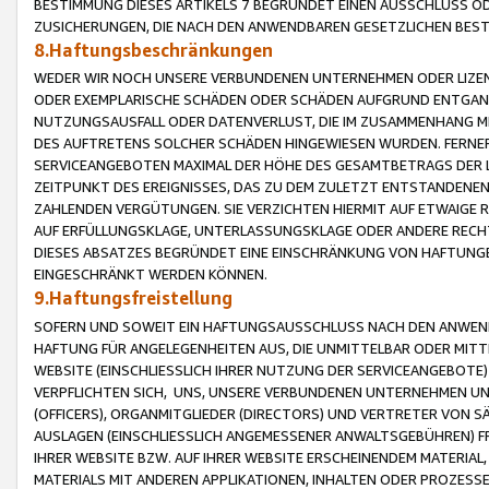
BESTIMMUNG DIESES ARTIKELS 7 BEGRÜNDET EINEN AUSSCHLUSS 
ZUSICHERUNGEN, DIE NACH DEN ANWENDBAREN GESETZLICHEN BE
8.Haftungsbeschränkungen
WEDER WIR NOCH UNSERE VERBUNDENEN UNTERNEHMEN ODER LIZEN
ODER EXEMPLARISCHE SCHÄDEN ODER SCHÄDEN AUFGRUND ENTGANG
NUTZUNGSAUSFALL ODER DATENVERLUST, DIE IM ZUSAMMENHANG MI
DES AUFTRETENS SOLCHER SCHÄDEN HINGEWIESEN WURDEN. FERN
SERVICEANGEBOTEN MAXIMAL DER HÖHE DES GESAMTBETRAGS DER 
ZEITPUNKT DES EREIGNISSES, DAS ZU DEM ZULETZT ENTSTANDENE
ZAHLENDEN VERGÜTUNGEN. SIE VERZICHTEN HIERMIT AUF ETWAIGE 
AUF ERFÜLLUNGSKLAGE, UNTERLASSUNGSKLAGE ODER ANDERE RECHT
DIESES ABSATZES BEGRÜNDET EINE EINSCHRÄNKUNG VON HAFTUNG
EINGESCHRÄNKT WERDEN KÖNNEN.
9.Haftungsfreistellung
SOFERN UND SOWEIT EIN HAFTUNGSAUSSCHLUSS NACH DEN ANWENDB
HAFTUNG FÜR ANGELEGENHEITEN AUS, DIE UNMITTELBAR ODER MITT
WEBSITE (EINSCHLIESSLICH IHRER NUTZUNG DER SERVICEANGEBOTE)
VERPFLICHTEN SICH, UNS, UNSERE VERBUNDENEN UNTERNEHMEN UN
(OFFICERS), ORGANMITGLIEDER (DIRECTORS) UND VERTRETER VON 
AUSLAGEN (EINSCHLIESSLICH ANGEMESSENER ANWALTSGEBÜHREN) FR
IHRER WEBSITE BZW. AUF IHRER WEBSITE ERSCHEINENDEM MATERIAL
MATERIALS MIT ANDEREN APPLIKATIONEN, INHALTEN ODER PROZESSE