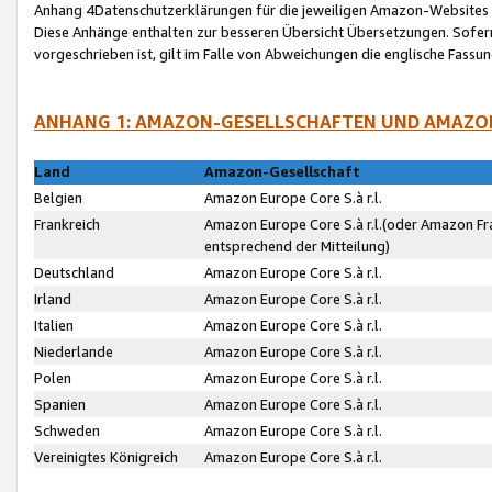
Anhang 4Datenschutzerklärungen für die jeweiligen Amazon-Websites
Diese Anhänge enthalten zur besseren Übersicht Übersetzungen. Sofe
vorgeschrieben ist, gilt im Falle von Abweichungen die englische Fass
ANHANG 1: AMAZON-GESELLSCHAFTEN UND AMAZO
Land
Amazon-Gesellschaft
Belgien
Amazon Europe Core S.à r.l.
Frankreich
Amazon Europe Core S.à r.l.(oder Amazon Fr
entsprechend der Mitteilung)
Deutschland
Amazon Europe Core S.à r.l.
Irland
Amazon Europe Core S.à r.l.
Italien
Amazon Europe Core S.à r.l.
Niederlande
Amazon Europe Core S.à r.l.
Polen
Amazon Europe Core S.à r.l.
Spanien
Amazon Europe Core S.à r.l.
Schweden
Amazon Europe Core S.à r.l.
Vereinigtes Königreich
Amazon Europe Core S.à r.l.