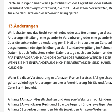
Parteien in irgendeiner Weise (einschließlich des Ergreifens oder Unt
veranlasst oder verpflichtet wird, die mit US-Gesetzen, Vorschriften,
für eine der Parteien dieser Vereinbarung gelten.
13.Änderungen
Wir behalten uns das Recht vor, einzelne oder alle Bestimmungen diese
Änderungsmitteilung, eine geänderte Vereinbarung oder eine geänderte 
über die entsprechende Änderung per E-Mail an Ihre zu diesem Zeitpun
ausgenommen etwaige Erhöhungen der Standardvergütung im Rahmen
Datum, jedoch frühestens sieben Kalendertage nach dem Datum, an de
PARTNERPROGRAMM NACH DEM DATUM DES WIRKSAMWERDENS DER Ä
WENN SIE MIT EINER ÄNDERUNG NICHT EINVERSTANDEN SIND, HABEN S
KÜNDIGEN.
Wenn Sie diese Vereinbarung mit Amazon France Services SAS geschlo
gelten zukünftige Änderungen an dieser Vereinbarung für Sie und Ama
Core S.à r.l. bezieht.
Anhang 1Amazon-Gesellschaften und Amazon-Websites nach Ländern
Anhang 2Anwendbares Recht und Streitbeilegung für die jeweiligen 
Anhang 3Steuerbestimmungen für die jeweiligen Amazon-Websites