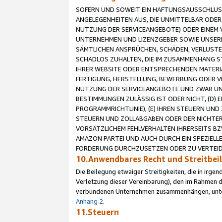
SOFERN UND SOWEIT EIN HAFTUNGSAUSSCHLUSS
ANGELEGENHEITEN AUS, DIE UNMITTELBAR ODER 
NUTZUNG DER SERVICEANGEBOTE) ODER EINEM V
UNTERNEHMEN UND LIZENZGEBER SOWIE UNSERE 
SÄMTLICHEN ANSPRÜCHEN, SCHÄDEN, VERLUSTE
SCHADLOS ZUHALTEN, DIE IM ZUSAMMENHANG STE
IHRER WEBSITE ODER ENTSPRECHENDEN MATERIA
FERTIGUNG, HERSTELLUNG, BEWERBUNG ODER VE
NUTZUNG DER SERVICEANGEBOTE UND ZWAR UN
BESTIMMUNGEN ZULÄSSIG IST ODER NICHT, (D) 
PROGRAMMRICHTLINIE), (E) IHREN STEUERN UN
STEUERN UND ZOLLABGABEN ODER DER NICHTER
VORSÄTZLICHEM FEHLVERHALTEN IHRERSEITS BZ
AMAZON PARTEI UND AUCH DURCH EIN SPEZIELL
FORDERUNG DURCHZUSETZEN ODER ZU VERTEIDI
10.Anwendbares Recht und Streitbe
Die Beilegung etwaiger Streitigkeiten, die in irg
Verletzung dieser Vereinbarung), den im Rahmen d
verbundenen Unternehmen zusammenhängen, unterl
Anhang 2
.
11.Steuern