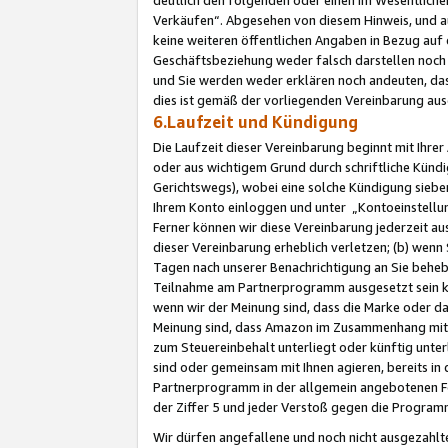
Verkäufen“. Abgesehen von diesem Hinweis, und a
keine weiteren öffentlichen Angaben in Bezug au
Geschäftsbeziehung weder falsch darstellen noch a
und Sie werden weder erklären noch andeuten, dass
dies ist gemäß der vorliegenden Vereinbarung ausd
6.Laufzeit und Kündigung
Die Laufzeit dieser Vereinbarung beginnt mit Ihre
oder aus wichtigem Grund durch schriftliche Kündi
Gerichtswegs), wobei eine solche Kündigung siebe
Ihrem Konto einloggen und unter „Kontoeinstellu
Ferner können wir diese Vereinbarung jederzeit aus
dieser Vereinbarung erheblich verletzen; (b) wenn
Tagen nach unserer Benachrichtigung an Sie behe
Teilnahme am Partnerprogramm ausgesetzt sein kö
wenn wir der Meinung sind, dass die Marke oder 
Meinung sind, dass Amazon im Zusammenhang mit d
zum Steuereinbehalt unterliegt oder künftig unter
sind oder gemeinsam mit Ihnen agieren, bereits in
Partnerprogramm in der allgemein angebotenen Fo
der Ziffer 5 und jeder Verstoß gegen die Programm
Wir dürfen angefallene und noch nicht ausgezahlt