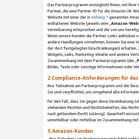
Das Partnerprogramm ermöglicht Ihnen, mit Ihrer W
Partner, die eine Partner-ID für die Amazon UK W
Website mit einer der in
Anhang 1
genannten Amazon
enthaltenen Website (jeweils eine „
Amazon-Webs
Vereinbarung entsprechen und die von uns bereitg
Wenn unsere Kunden die Partner-Links anklicken 
andere Handlungen vornehmen, können Sie eine Ver
der dort festgelegten Einschränkungen) erhalten. 
Widgets, Links, Marketing-Inhalte und andere Ver
Zusammenhang mit dem Partnerprogramm (die „
Bilder, Texte oder sonstige Informationen oder In
2.Compliance-Anforderungen für d
Ihre Teilnahme am Partnerprogramm und der Bezug 
Sie sind verpflichtet, uns umgehend alle Informat
Für den Fall, dass Sie gegen diese Vereinbarung 
stehenden Rechten und Rechtsbehelfen, das Recht
nach geltendem Recht zulässig) dauerhaft einzus
unmittelbar oder mittelbar im Zusammenhang mit
3.Amazon-Kunden
Ihre Teilnahme am Partnerprogramm führt nicht d