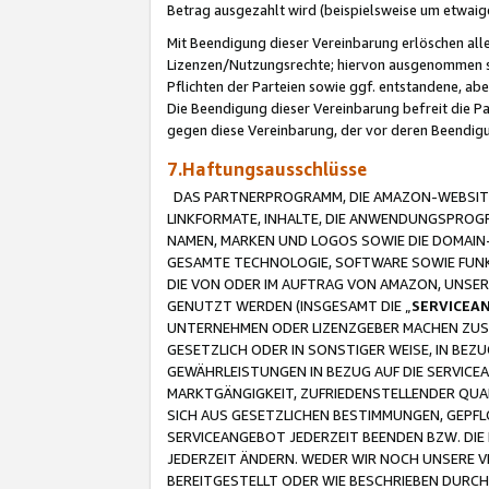
Betrag ausgezahlt wird (beispielsweise um etwai
Mit Beendigung dieser Vereinbarung erlöschen alle
Lizenzen/Nutzungsrechte; hiervon ausgenommen sind
Pflichten der Parteien sowie ggf. entstandene, ab
Die Beendigung dieser Vereinbarung befreit die P
gegen diese Vereinbarung, der vor deren Beendi
7.Haftungsausschlüsse
DAS PARTNERPROGRAMM, DIE AMAZON-WEBSITE,
LINKFORMATE, INHALTE, DIE ANWENDUNGSPRO
NAMEN, MARKEN UND LOGOS SOWIE DIE DOMAIN
GESAMTE TECHNOLOGIE, SOFTWARE SOWIE FUNKT
DIE VON ODER IM AUFTRAG VON AMAZON, UNS
GENUTZT WERDEN (INSGESAMT DIE „
SERVICEA
UNTERNEHMEN ODER LIZENZGEBER MACHEN ZUSI
GESETZLICH ODER IN SONSTIGER WEISE, IN BE
GEWÄHRLEISTUNGEN IN BEZUG AUF DIE SERVICE
MARKTGÄNGIGKEIT, ZUFRIEDENSTELLENDER QUA
SICH AUS GESETZLICHEN BESTIMMUNGEN, GEPFL
SERVICEANGEBOT JEDERZEIT BEENDEN BZW. DIE
JEDERZEIT ÄNDERN. WEDER WIR NOCH UNSERE 
BEREITGESTELLT ODER WIE BESCHRIEBEN DURC