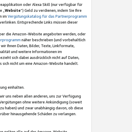
eapplikation oder Alexa Skill (nur verfügbar für
e „
Website
“) Geld zu verdienen, indem Sie Ihre
en im
Vergütungskatalog für das Partnerprogramm
t) verlinken. Entsprechende Links müssen dieser
e über die Amazon-Website angeboten werden, oder
nerprogramm
näher beschrieben (und vorbehaltlich
ir Ihnen Daten, Bilder, Texte, Linkformate,
alität und weitere Informationen im
zieht sich dabei ausdrücklich nicht auf Daten,
es sich nicht um eine Amazon-Website handelt.
rung einhalten.
ir uns neben allen anderen, uns zur Verfügung
n Vergütungen ohne weitere Ankündigung (soweit
 zu haben) und zwar unabhängig davon, ob diese
darüber hinausgehende Schäden zu verlangen.
on gelten alle auf der Amazon-Website