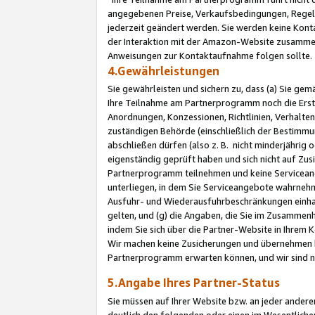
angegebenen Preise, Verkaufsbedingungen, Regeln
jederzeit geändert werden. Sie werden keine Konta
der Interaktion mit der Amazon-Website zusamme
Anweisungen zur Kontaktaufnahme folgen sollte.
4.Gewährleistungen
Sie gewährleisten und sichern zu, dass (a) Sie g
Ihre Teilnahme am Partnerprogramm noch die Erst
Anordnungen, Konzessionen, Richtlinien, Verhalten
zuständigen Behörde (einschließlich der Bestimmu
abschließen dürfen (also z. B. nicht minderjährig
eigenständig geprüft haben und sich nicht auf Zusi
Partnerprogramm teilnehmen und keine Servicean
unterliegen, in dem Sie Serviceangebote wahrneh
Ausfuhr- und Wiederausfuhrbeschränkungen einhal
gelten, und (g) die Angaben, die Sie im Zusammen
indem Sie sich über die Partner-Website in Ihrem
Wir machen keine Zusicherungen und übernehmen 
Partnerprogramm erwarten können, und wir sind n
5.Angabe Ihres Partner-Status
Sie müssen auf Ihrer Website bzw. an jeder ander
deutlich den folgenden oder einen im Wesentlichen