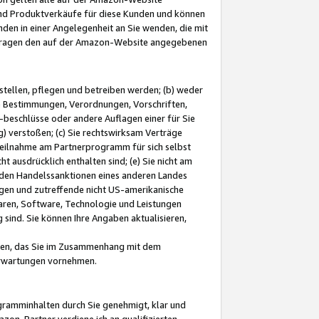
und Produktverkäufe für diese Kunden und können
nden in einer Angelegenheit an Sie wenden, die mit
e-Fragen den auf der Amazon-Website angegebenen
stellen, pflegen und betreiben werden; (b) weder
e Bestimmungen, Verordnungen, Vorschriften,
-beschlüsse oder andere Auflagen einer für Sie
 verstoßen; (c) Sie rechtswirksam Verträge
r Teilnahme am Partnerprogramm für sich selbst
t ausdrücklich enthalten sind; (e) Sie nicht am
den Handelssanktionen eines anderen Landes
gen und zutreffende nicht US-amerikanische
ren, Software, Technologie und Leistungen
sind. Sie können Ihre Angaben aktualisieren,
men, das Sie im Zusammenhang mit dem
 Erwartungen vornehmen.
ogramminhalten durch Sie genehmigt, klar und
zon-Partner verdiene ich an qualifizierten