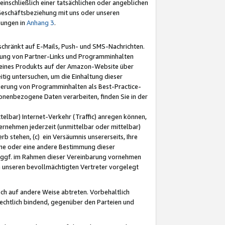
nschließlich einer tatsächlichen oder angeblichen
Geschäftsbeziehung mit uns oder unseren
mungen in
Anhang 3
.
schränkt auf E-Mails, Push- und SMS-Nachrichten.
ellung von Partner-Links und Programminhalten
 eines Produkts auf der Amazon-Website über
tig untersuchen, um die Einhaltung dieser
ntierung von Programminhalten als Best-Practice-
sonenbezogene Daten verarbeiten, finden Sie in der
telbar) Internet-Verkehr (Traffic) anregen können,
rnehmen jederzeit (unmittelbar oder mittelbar)
b stehen, (c) ein Versäumnis unsererseits, Ihre
fene oder eine andere Bestimmung dieser
r ggf. im Rahmen dieser Vereinbarung vornehmen
ch unseren bevollmächtigten Vertreter vorgelegt
ch auf andere Weise abtreten. Vorbehaltlich
rechtlich bindend, gegenüber den Parteien und