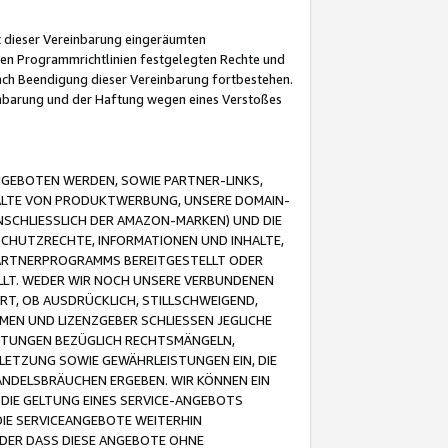
it dieser Vereinbarung eingeräumten
 den Programmrichtlinien festgelegten Rechte und
 nach Beendigung dieser Vereinbarung fortbestehen.
einbarung und der Haftung wegen eines Verstoßes
GEBOTEN WERDEN, SOWIE PARTNER-LINKS,
ALTE VON PRODUKTWERBUNG, UNSERE DOMAIN-
SCHLIESSLICH DER AMAZON-MARKEN) UND DIE
SCHUTZRECHTE, INFORMATIONEN UND INHALTE,
PARTNERPROGRAMMS BEREITGESTELLT ODER
ELLT. WEDER WIR NOCH UNSERE VERBUNDENEN
T, OB AUSDRÜCKLICH, STILLSCHWEIGEND,
MEN UND LIZENZGEBER SCHLIESSEN JEGLICHE
ISTUNGEN BEZÜGLICH RECHTSMÄNGELN,
LETZUNG SOWIE GEWÄHRLEISTUNGEN EIN, DIE
ANDELSBRÄUCHEN ERGEBEN. WIR KÖNNEN EIN
 DIE GELTUNG EINES SERVICE-ANGEBOTS
IE SERVICEANGEBOTE WEITERHIN
ODER DASS DIESE ANGEBOTE OHNE