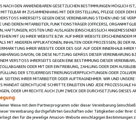
 NACH DEN ANWENDBAREN GESETZLICHEN BESTIMMUNGEN MÖGLICH IST, S
MITTELBAR IM ZUSAMMENHANG MIT DER ERSTELLUNG, PFLEGE ODER DEM BE
ERSTOSS IHRERSEITS GEGEN DIESE VEREINBARUNG STEHEN UND SIE VERP
UND DEREN MITARBEITER, FUNKTIONSTRÄGER (OFFICERS), ORGANMITGLI
N, HAFTUNGEN, KOSTEN UND AUSLAGEN (EINSCHLIESSLICH ANGEMESSENE
HEN MIT (A) IHRER WEBSITE BZW. AUF IHRER WEBSITE ERSCHEINENDEM M
LS MIT ANDEREN APPLIKATIONEN, INHALTEN ODER PROZESSEN, (B) DER 
RMARKTUNG IHRER WEBSITE ODER DES GGF. AUF ODER INNERHALB IHRER W
ABHÄNGIG DAVON, OB DIESE NUTZUNG GEMÄSS DIESER VEREINBARUNG B
EINEM VERSTOSS IHRERSEITS GEGEN EINE BESTIMMUNG DIESER VEREINBARU
D ZOLLABGABEN ODER MIT DER EINTREIBUNG, ZAHLUNG ODER DEM AUSBLEI
FÜLLUNG DER STEUERREGISTRIERUNGSVERPFLICHTUNGEN ODER ZOLLVERPF
W. SEITENS IHRER MITARBEITER ODER AUFTRAGNEHMER. WIR UND UNSERE
ES MANDAT GERICHTLICHE SCHRITTE EINLEITEN UND JEDE PROZESSUALE 
GEN, ODER UM RECHTE AUCH ZUM ZWECK DER DURCHSETZUNG DIESES AR
ilegung
endeiner Weise mit dem Partnerprogramm oder dieser Vereinbarung (einschließl
ieser Vereinbarung durchgeführten Geschäften oder Tätigkeiten oder Ihrer 
iegt den für die jeweilige Amazon-Website einschlägigen Bestimmungen z