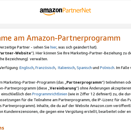
nahme am Amazon-Partnerprogramm
rzeitige Partner - sehen Sie
hier
, was sich geändert hat).
Partner-Website
“). Hier können Sie Ihre Marketing-Partner-Beziehung zu d
iche Bezeichnung) verwalten.
Verfügung :
Englisch
,
Französisch
,
Italienisch
,
Spanisch
und
Polnisch
. Im Fall
erem Marketing-Partner-Programm (das „
Partnerprogramm
“) teilnehmen od
on-Partnerprogramm (diese „
Vereinbarung
“) ohne Änderungen akzeptieren
 einschließlich den
Programmrichtlinien
(wie in Ziffer 12 definiert) zu, die 
raussetzungen für die Teilnahme am Partnerprogramm, die IP-Lizenz für das
s Partnerprogramm). Inhalte, die du auf der Website Amazon.com veröffentl
n Kundenrezensionen, die gegen eine Vergütung erstellt, bearbeitet oder ent
mms