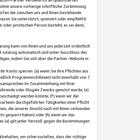
ohne unsere vorherige schriftliche Zustimmung
ürfen die zwischen uns und Ihnen bestehende
mazon Sie unterstützt, sponsert oder empfiehlt)
oder juristischen Person besteht, es sei denn,
arung kann von Ihnen und uns jederzeit ordentlich
t zulässig automatisch und unter Ausschluss des
gen, indem Sie sich über die Partner-Website in
hr Konto sperren: (a) wenn Sie Ihre Pflichten aus
eßlich Programmrichtlinien) nicht innerhalb von 7
ngsansprüchen im Zusammenhang mit Ihrer
ührende oder illegale Zwecke genutzt wurde; (e)
eschädigt werden könnte; (f) wenn wir der
rteien durchgeführten Tätigkeiten einer Pflicht
nen, die unserer Ansicht nach mit Ihnen verbunden
nto gesperrt haben) oder (h) wenn wir das
 (a) gilt jeder Verstoß gegen die Bestimmungen
ehalten, um sicherzustellen, dass der richtige