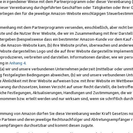
e in irgendeiner Weise mit dem Partnerprogramm oder dieser Vereinbarung (ei
ieser Vereinbarung durchgeführten Geschäften oder Tätigkeiten oder Ihrer 
liegen den für die jeweilige Amazon-Website einschlägigen Steuerbestim
mmenhang mit dem Partnerprogramm versenden, einschließlich, aber nicht be
site und die Nutzer Ihrer Website, die wir im Zusammenhang mit Ihrer Darst
itergeben (beispielsweise dass ein bestimmter Amazon-Kunde vor dem Kauf
uf die Amazon-Website kam, (b) Ihre Website prüfen, überwachen und anderwei
r Website dargestelltes Logo und die auf Ihrer Website dargestellte Impleme
reproduzieren, verbreiten und darstellen. Informationen darüber, wie wir per
ng in
Anhang 4
.
 (a) wir und unsere verbundenen Unternehmen jederzeit (mittelbar oder unmit
ng festgelegten Bedingungen abweichen, (b) wir und unsere verbundenen Unte
 Ähnlichkeit mit Ihrer Website aufweisen bzw. mit Ihrer Website im Wettbewer
barung durchzusetzen, keinen Verzicht auf unser Recht darstellt, die betrof
liche Festlegungen, Aktualisierungen, Handlungen und Zustimmungen, die wi
enommen bzw. erteilt werden und nur wirksam sind, wenn sie schriftlich dur
stimmung von Amazon dürfen Sie diese Vereinbarung weder Kraft Gesetzes no
die Parteien und deren jeweilige Rechtsnachfolger und Abtretungsempfänger 
ngsempfängern durchsetzbar und kommt diesen zugute.