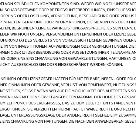
FREI VON SCHÄDLICHEN KOMPONENTEN SIND. WEDER WIR NOCH UNSERE 
VIREN, SCHADSOFTWARE ODER BETRIEBSUNTERBRECHUNGEN, EINSCHLIESSL
ÄNDERUNG ODER LÖSCHUNG, VERNICHTUNG, BESCHÄDIGUNG ODER VERLUST 
INHALTEN. BERATUNG ODER INFORMATIONEN, DIE SIE VON UNS ODER EIN
LTEN, BEGRÜNDEN KEINE GEWÄHRLEISTUNGSANSPRÜCHE, ES SEIN DENN, DI
WEDER WIR NOCH UNSERE VERBUNDENEN UNTERNEHMEN ODER LIZENZGEBE
FGRUND (X) DES VERLUSTS VON VORAUSSICHTLICHEN GEWINNEN ODER 
 (Y) VON INVESTITIONEN, AUFWENDUNGEN ODER VERPFLICHTUNGEN, DIE 
EN ODER (Z) DER BEENDIGUNG ODER AUSSETZUNG IHRER TEILNAHME A
LUSS ODER EINE EINSCHRÄNKUNG VON GEWÄHRLEISTUNGEN, HAFTUNGEN O
NICHT AUSGESCHLOSSEN ODER EINGESCHRÄNKT WERDEN KÖNNEN.
EHMEN ODER LIZENZGEBER HAFTEN FÜR MITTELBARE, NEBEN- ODER FOL
R EINNAHMEN ODER GEWINNE, VERLUST VON FIRMENWERT, NUTZUNGSAU
TSTEHEN, SELBST WENN WIR AUF DIE MÖGLICHKEIT DES AUFTRETENS S
MENHANG MIT DEN SERVICEANGEBOTEN MAXIMAL DER HÖHE DES GESAMT
M ZEITPUNKT DES EREIGNISSES, DAS ZU DEM ZULETZT ENTSTANDENEN 
ERGÜTUNGEN. SIE VERZICHTEN HIERMIT AUF ETWAIGE RECHTE UND RECHT
KLAGE, UNTERLASSUNGSKLAGE ODER ANDERE RECHTSBEHELFE IM ZUSAMME
NE EINSCHRÄNKUNG VON HAFTUNGEN, DIE NACH DEN ANWENDBAREN GESE