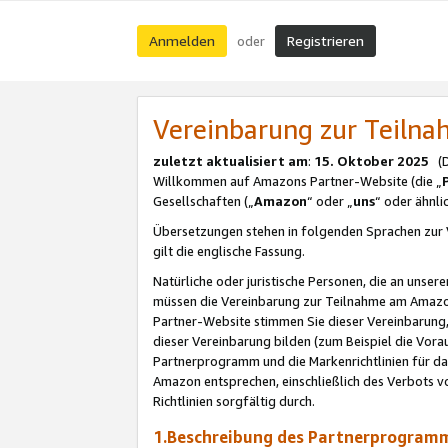
Anmelden
Registrieren
oder
Vereinbarung zur Teil
zuletzt aktualisiert am
:
15. Oktober 2025
(De
Willkommen auf Amazons Partner-Website (die „
Gesellschaften („
Amazon
“ oder „
uns
“ oder ähnl
Übersetzungen stehen in folgenden Sprachen zur 
gilt die englische Fassung.
Natürliche oder juristische Personen, die an uns
müssen die Vereinbarung zur Teilnahme am Amaz
Partner-Website stimmen Sie dieser Vereinbarung,
dieser Vereinbarung bilden (zum Beispiel die Vo
Partnerprogramm und die Markenrichtlinien für da
Amazon entsprechen, einschließlich des Verbots vo
Richtlinien sorgfältig durch.
1.Beschreibung des Partnerprogra