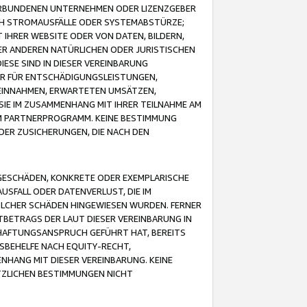
VERBUNDENEN UNTERNEHMEN ODER LIZENZGEBER
ICH STROMAUSFÄLLE ODER SYSTEMABSTÜRZE;
IHRER WEBSITE ODER VON DATEN, BILDERN,
ER ANDEREN NATÜRLICHEN ODER JURISTISCHEN
ESE SIND IN DIESER VEREINBARUNG
R FÜR ENTSCHÄDIGUNGSLEISTUNGEN,
EINNAHMEN, ERWARTETEN UMSÄTZEN,
SIE IM ZUSAMMENHANG MIT IHRER TEILNAHME AM
M PARTNERPROGRAMM. KEINE BESTIMMUNG
DER ZUSICHERUNGEN, DIE NACH DEN
GESCHÄDEN, KONKRETE ODER EXEMPLARISCHE
SFALL ODER DATENVERLUST, DIE IM
OLCHER SCHÄDEN HINGEWIESEN WURDEN. FERNER
BETRAGS DER LAUT DIESER VEREINBARUNG IN
HAFTUNGSANSPRUCH GEFÜHRT HAT, BEREITS
SBEHELFE NACH EQUITY-RECHT,
NHANG MIT DIESER VEREINBARUNG. KEINE
TZLICHEN BESTIMMUNGEN NICHT