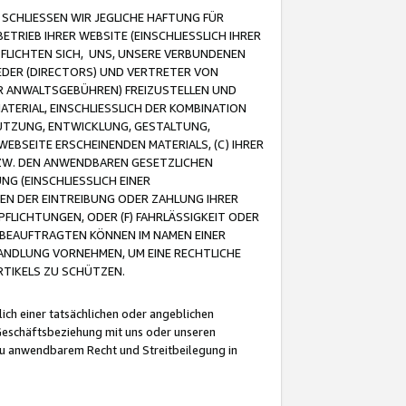
CHLIESSEN WIR JEGLICHE HAFTUNG FÜR
TRIEB IHRER WEBSITE (EINSCHLIESSLICH IHRER
FLICHTEN SICH, UNS, UNSERE VERBUNDENEN
EDER (DIRECTORS) UND VERTRETER VON
R ANWALTSGEBÜHREN) FREIZUSTELLEN UND
ATERIAL, EINSCHLIESSLICH DER KOMBINATION
NUTZUNG, ENTWICKLUNG, GESTALTUNG,
EBSEITE ERSCHEINENDEN MATERIALS, (C) IHRER
ZW. DEN ANWENDBAREN GESETZLICHEN
NG (EINSCHLIESSLICH EINER
BEN DER EINTREIBUNG ODER ZAHLUNG IHRER
LICHTUNGEN, ODER (F) FAHRLÄSSIGKEIT ODER
 BEAUFTRAGTEN KÖNNEN IM NAMEN EINER
HANDLUNG VORNEHMEN, UM EINE RECHTLICHE
TIKELS ZU SCHÜTZEN.
ich einer tatsächlichen oder angeblichen
Geschäftsbeziehung mit uns oder unseren
u anwendbarem Recht und Streitbeilegung in