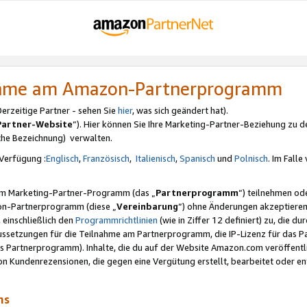
nahme am Amazon-Partnerprogramm
rzeitige Partner - sehen Sie
hier
, was sich geändert hat).
Partner-Website
“). Hier können Sie Ihre Marketing-Partner-Beziehung zu d
iche Bezeichnung) verwalten.
Verfügung :
Englisch
,
Französisch
,
Italienisch
,
Spanisch
und
Polnisch
. Im Fall
erem Marketing-Partner-Programm (das „
Partnerprogramm
“) teilnehmen od
on-Partnerprogramm (diese „
Vereinbarung
“) ohne Änderungen akzeptieren
 einschließlich den
Programmrichtlinien
(wie in Ziffer 12 definiert) zu, die 
raussetzungen für die Teilnahme am Partnerprogramm, die IP-Lizenz für das
s Partnerprogramm). Inhalte, die du auf der Website Amazon.com veröffentl
n Kundenrezensionen, die gegen eine Vergütung erstellt, bearbeitet oder ent
mms