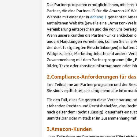
Das Partnerprogramm ermöglicht Ihnen, mit Ihrer W
Partner, die eine Partner-ID für die Amazon UK W
Website mit einer der in
Anhang 1
genannten Amazon
enthaltenen Website (jeweils eine „
Amazon-Webs
Vereinbarung entsprechen und die von uns bereitg
Wenn unsere Kunden die Partner-Links anklicken 
andere Handlungen vornehmen, können Sie eine Ver
der dort festgelegten Einschränkungen) erhalten. 
Widgets, Links, Marketing-Inhalte und andere Ver
Zusammenhang mit dem Partnerprogramm (die „
Bilder, Texte oder sonstige Informationen oder In
2.Compliance-Anforderungen für d
Ihre Teilnahme am Partnerprogramm und der Bezug 
Sie sind verpflichtet, uns umgehend alle Informat
Für den Fall, dass Sie gegen diese Vereinbarung 
stehenden Rechten und Rechtsbehelfen, das Recht
nach geltendem Recht zulässig) dauerhaft einzus
unmittelbar oder mittelbar im Zusammenhang mit
3.Amazon-Kunden
Ihre Teilnahme am Partnerprogramm führt nicht d