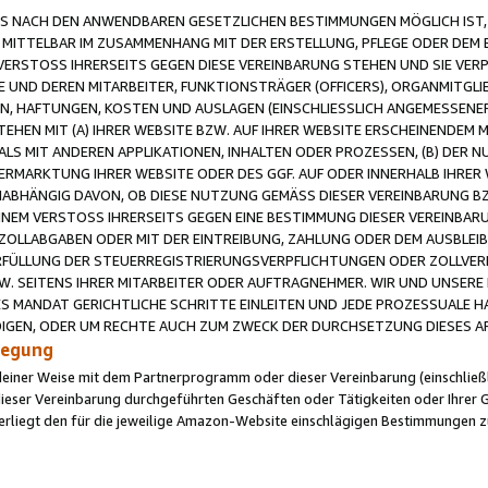
 NACH DEN ANWENDBAREN GESETZLICHEN BESTIMMUNGEN MÖGLICH IST, S
MITTELBAR IM ZUSAMMENHANG MIT DER ERSTELLUNG, PFLEGE ODER DEM BE
ERSTOSS IHRERSEITS GEGEN DIESE VEREINBARUNG STEHEN UND SIE VERP
UND DEREN MITARBEITER, FUNKTIONSTRÄGER (OFFICERS), ORGANMITGLI
N, HAFTUNGEN, KOSTEN UND AUSLAGEN (EINSCHLIESSLICH ANGEMESSENE
HEN MIT (A) IHRER WEBSITE BZW. AUF IHRER WEBSITE ERSCHEINENDEM M
LS MIT ANDEREN APPLIKATIONEN, INHALTEN ODER PROZESSEN, (B) DER 
RMARKTUNG IHRER WEBSITE ODER DES GGF. AUF ODER INNERHALB IHRER W
ABHÄNGIG DAVON, OB DIESE NUTZUNG GEMÄSS DIESER VEREINBARUNG B
EINEM VERSTOSS IHRERSEITS GEGEN EINE BESTIMMUNG DIESER VEREINBARU
D ZOLLABGABEN ODER MIT DER EINTREIBUNG, ZAHLUNG ODER DEM AUSBLEI
FÜLLUNG DER STEUERREGISTRIERUNGSVERPFLICHTUNGEN ODER ZOLLVERPF
W. SEITENS IHRER MITARBEITER ODER AUFTRAGNEHMER. WIR UND UNSERE
ES MANDAT GERICHTLICHE SCHRITTE EINLEITEN UND JEDE PROZESSUALE 
GEN, ODER UM RECHTE AUCH ZUM ZWECK DER DURCHSETZUNG DIESES AR
ilegung
endeiner Weise mit dem Partnerprogramm oder dieser Vereinbarung (einschließl
ieser Vereinbarung durchgeführten Geschäften oder Tätigkeiten oder Ihrer 
iegt den für die jeweilige Amazon-Website einschlägigen Bestimmungen z