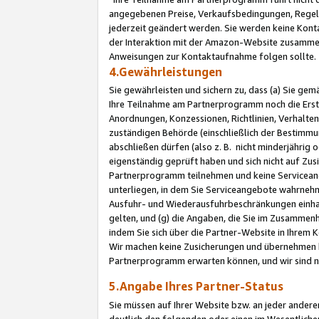
angegebenen Preise, Verkaufsbedingungen, Regeln
jederzeit geändert werden. Sie werden keine Konta
der Interaktion mit der Amazon-Website zusamme
Anweisungen zur Kontaktaufnahme folgen sollte.
4.Gewährleistungen
Sie gewährleisten und sichern zu, dass (a) Sie g
Ihre Teilnahme am Partnerprogramm noch die Erst
Anordnungen, Konzessionen, Richtlinien, Verhalten
zuständigen Behörde (einschließlich der Bestimmu
abschließen dürfen (also z. B. nicht minderjährig
eigenständig geprüft haben und sich nicht auf Zusi
Partnerprogramm teilnehmen und keine Servicean
unterliegen, in dem Sie Serviceangebote wahrneh
Ausfuhr- und Wiederausfuhrbeschränkungen einhal
gelten, und (g) die Angaben, die Sie im Zusammen
indem Sie sich über die Partner-Website in Ihrem
Wir machen keine Zusicherungen und übernehmen 
Partnerprogramm erwarten können, und wir sind n
5.Angabe Ihres Partner-Status
Sie müssen auf Ihrer Website bzw. an jeder ander
deutlich den folgenden oder einen im Wesentlichen