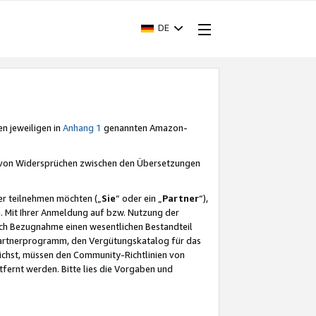
DE
en jeweiligen in
Anhang 1
genannten Amazon-
e von Widersprüchen zwischen den Übersetzungen
er teilnehmen möchten („
Sie
“ oder ein „
Partner
“),
. Mit Ihrer Anmeldung auf bzw. Nutzung der
durch Bezugnahme einen wesentlichen Bestandteil
 Partnerprogramm, den Vergütungskatalog für das
ichst, müssen den Community-Richtlinien von
fernt werden. Bitte lies die Vorgaben und