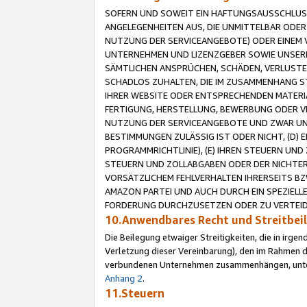
SOFERN UND SOWEIT EIN HAFTUNGSAUSSCHLUSS
ANGELEGENHEITEN AUS, DIE UNMITTELBAR ODER 
NUTZUNG DER SERVICEANGEBOTE) ODER EINEM V
UNTERNEHMEN UND LIZENZGEBER SOWIE UNSERE 
SÄMTLICHEN ANSPRÜCHEN, SCHÄDEN, VERLUSTE
SCHADLOS ZUHALTEN, DIE IM ZUSAMMENHANG STE
IHRER WEBSITE ODER ENTSPRECHENDEN MATERIA
FERTIGUNG, HERSTELLUNG, BEWERBUNG ODER VE
NUTZUNG DER SERVICEANGEBOTE UND ZWAR UN
BESTIMMUNGEN ZULÄSSIG IST ODER NICHT, (D) 
PROGRAMMRICHTLINIE), (E) IHREN STEUERN UN
STEUERN UND ZOLLABGABEN ODER DER NICHTER
VORSÄTZLICHEM FEHLVERHALTEN IHRERSEITS BZ
AMAZON PARTEI UND AUCH DURCH EIN SPEZIELL
FORDERUNG DURCHZUSETZEN ODER ZU VERTEIDI
10.Anwendbares Recht und Streitbe
Die Beilegung etwaiger Streitigkeiten, die in irg
Verletzung dieser Vereinbarung), den im Rahmen d
verbundenen Unternehmen zusammenhängen, unterl
Anhang 2
.
11.Steuern