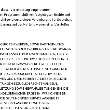
it dieser Vereinbarung eingeräumten
 den Programmrichtlinien festgelegten Rechte und
 nach Beendigung dieser Vereinbarung fortbestehen.
einbarung und der Haftung wegen eines Verstoßes
GEBOTEN WERDEN, SOWIE PARTNER-LINKS,
ALTE VON PRODUKTWERBUNG, UNSERE DOMAIN-
SCHLIESSLICH DER AMAZON-MARKEN) UND DIE
SCHUTZRECHTE, INFORMATIONEN UND INHALTE,
PARTNERPROGRAMMS BEREITGESTELLT ODER
ELLT. WEDER WIR NOCH UNSERE VERBUNDENEN
T, OB AUSDRÜCKLICH, STILLSCHWEIGEND,
MEN UND LIZENZGEBER SCHLIESSEN JEGLICHE
ISTUNGEN BEZÜGLICH RECHTSMÄNGELN,
LETZUNG SOWIE GEWÄHRLEISTUNGEN EIN, DIE
ANDELSBRÄUCHEN ERGEBEN. WIR KÖNNEN EIN
 DIE GELTUNG EINES SERVICE-ANGEBOTS
IE SERVICEANGEBOTE WEITERHIN
ODER DASS DIESE ANGEBOTE OHNE