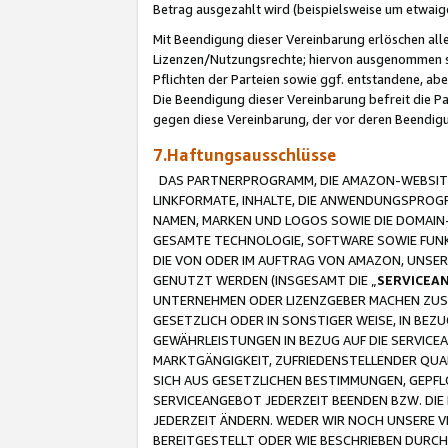
Betrag ausgezahlt wird (beispielsweise um etwai
Mit Beendigung dieser Vereinbarung erlöschen alle
Lizenzen/Nutzungsrechte; hiervon ausgenommen sind
Pflichten der Parteien sowie ggf. entstandene, ab
Die Beendigung dieser Vereinbarung befreit die P
gegen diese Vereinbarung, der vor deren Beendi
7.Haftungsausschlüsse
DAS PARTNERPROGRAMM, DIE AMAZON-WEBSITE,
LINKFORMATE, INHALTE, DIE ANWENDUNGSPRO
NAMEN, MARKEN UND LOGOS SOWIE DIE DOMAIN
GESAMTE TECHNOLOGIE, SOFTWARE SOWIE FUNKT
DIE VON ODER IM AUFTRAG VON AMAZON, UNS
GENUTZT WERDEN (INSGESAMT DIE „
SERVICEA
UNTERNEHMEN ODER LIZENZGEBER MACHEN ZUSI
GESETZLICH ODER IN SONSTIGER WEISE, IN BE
GEWÄHRLEISTUNGEN IN BEZUG AUF DIE SERVICE
MARKTGÄNGIGKEIT, ZUFRIEDENSTELLENDER QUA
SICH AUS GESETZLICHEN BESTIMMUNGEN, GEPFL
SERVICEANGEBOT JEDERZEIT BEENDEN BZW. DIE
JEDERZEIT ÄNDERN. WEDER WIR NOCH UNSERE 
BEREITGESTELLT ODER WIE BESCHRIEBEN DURC