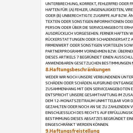
UNTERBRECHUNG, KORREKT, FEHLERFREI ODER 
HAFTEN FÜR: (A) FEHLER, UNGENAUIGKEITEN, 
ODER (B) UNBERECHTIGTE ZUGRIFFE AUF BZW. 
TEXTEN ODER SONSTIGEN INFORMATIONEN ODER 
PERSON ODER ÜBER DIE SERVICEANGEBOTE ERHA
AUSDRÜCKLICH VORGESEHEN. FERNER HAFTEN 
RÜCKERSTATTUNGEN ODER SCHADENSERSATZ AU
FIRMENWERT ODER SONSTIGEN VORTEILEN SOWIE
PARTNERPROGRAMM VORNEHMEN BZW. ÜBERNEHM
DIESES ARTIKELS 7 BEGRÜNDET EINEN AUSSCH
ANWENDBAREN GESETZLICHEN BESTIMMUNGEN 
8.Haftungsbeschränkungen
WEDER WIR NOCH UNSERE VERBUNDENEN UNTERN
SCHÄDEN ODER SCHÄDEN AUFGRUND ENTGANGENE
ZUSAMMENHANG MIT DEN SERVICEANGEBOTEN EN
ENTSPRICHT UNSERE GESAMTHAFTUNG IM ZUSAM
DEM 12-MONATSZEITRAUM UNMITTELBAR VOR DE
GEZAHLTEN ODER NOCH AN SIE ZU ZAHLENDEN V
EINSCHLIESSLICH DES RECHTS AUF ERFÜLLUNGS
BESTIMMUNG DIESES ABSATZES BEGRÜNDET EI
EINGESCHRÄNKT WERDEN KÖNNEN.
9.Haftungsfreistellung