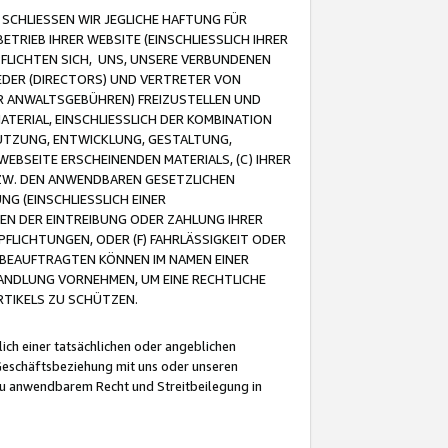
CHLIESSEN WIR JEGLICHE HAFTUNG FÜR
TRIEB IHRER WEBSITE (EINSCHLIESSLICH IHRER
FLICHTEN SICH, UNS, UNSERE VERBUNDENEN
EDER (DIRECTORS) UND VERTRETER VON
R ANWALTSGEBÜHREN) FREIZUSTELLEN UND
ATERIAL, EINSCHLIESSLICH DER KOMBINATION
NUTZUNG, ENTWICKLUNG, GESTALTUNG,
EBSEITE ERSCHEINENDEN MATERIALS, (C) IHRER
ZW. DEN ANWENDBAREN GESETZLICHEN
NG (EINSCHLIESSLICH EINER
BEN DER EINTREIBUNG ODER ZAHLUNG IHRER
LICHTUNGEN, ODER (F) FAHRLÄSSIGKEIT ODER
 BEAUFTRAGTEN KÖNNEN IM NAMEN EINER
HANDLUNG VORNEHMEN, UM EINE RECHTLICHE
TIKELS ZU SCHÜTZEN.
ich einer tatsächlichen oder angeblichen
Geschäftsbeziehung mit uns oder unseren
u anwendbarem Recht und Streitbeilegung in