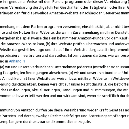
e in irgendeiner Weise mit dem Partnerprogramm oder dieser Vereinbarung (ei
ieser Vereinbarung durchgeführten Geschäften oder Tätigkeiten oder Ihrer 
liegen den für die jeweilige Amazon-Website einschlägigen Steuerbestim
mmenhang mit dem Partnerprogramm versenden, einschließlich, aber nicht be
site und die Nutzer Ihrer Website, die wir im Zusammenhang mit Ihrer Darst
itergeben (beispielsweise dass ein bestimmter Amazon-Kunde vor dem Kauf
uf die Amazon-Website kam, (b) Ihre Website prüfen, überwachen und anderwei
r Website dargestelltes Logo und die auf Ihrer Website dargestellte Impleme
reproduzieren, verbreiten und darstellen. Informationen darüber, wie wir per
ng in
Anhang 4
.
 (a) wir und unsere verbundenen Unternehmen jederzeit (mittelbar oder unmit
ng festgelegten Bedingungen abweichen, (b) wir und unsere verbundenen Unte
 Ähnlichkeit mit Ihrer Website aufweisen bzw. mit Ihrer Website im Wettbewer
barung durchzusetzen, keinen Verzicht auf unser Recht darstellt, die betrof
liche Festlegungen, Aktualisierungen, Handlungen und Zustimmungen, die wi
enommen bzw. erteilt werden und nur wirksam sind, wenn sie schriftlich dur
stimmung von Amazon dürfen Sie diese Vereinbarung weder Kraft Gesetzes no
die Parteien und deren jeweilige Rechtsnachfolger und Abtretungsempfänger 
ngsempfängern durchsetzbar und kommt diesen zugute.