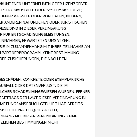
VERBUNDENEN UNTERNEHMEN ODER LIZENZGEBER
ICH STROMAUSFÄLLE ODER SYSTEMABSTÜRZE;
IHRER WEBSITE ODER VON DATEN, BILDERN,
ER ANDEREN NATÜRLICHEN ODER JURISTISCHEN
ESE SIND IN DIESER VEREINBARUNG
R FÜR ENTSCHÄDIGUNGSLEISTUNGEN,
EINNAHMEN, ERWARTETEN UMSÄTZEN,
SIE IM ZUSAMMENHANG MIT IHRER TEILNAHME AM
M PARTNERPROGRAMM. KEINE BESTIMMUNG
DER ZUSICHERUNGEN, DIE NACH DEN
GESCHÄDEN, KONKRETE ODER EXEMPLARISCHE
SFALL ODER DATENVERLUST, DIE IM
OLCHER SCHÄDEN HINGEWIESEN WURDEN. FERNER
BETRAGS DER LAUT DIESER VEREINBARUNG IN
HAFTUNGSANSPRUCH GEFÜHRT HAT, BEREITS
SBEHELFE NACH EQUITY-RECHT,
NHANG MIT DIESER VEREINBARUNG. KEINE
TZLICHEN BESTIMMUNGEN NICHT