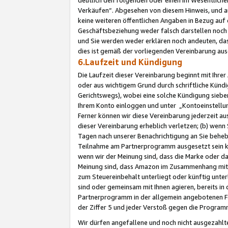
Verkäufen“. Abgesehen von diesem Hinweis, und a
keine weiteren öffentlichen Angaben in Bezug au
Geschäftsbeziehung weder falsch darstellen noch a
und Sie werden weder erklären noch andeuten, dass
dies ist gemäß der vorliegenden Vereinbarung ausd
6.Laufzeit und Kündigung
Die Laufzeit dieser Vereinbarung beginnt mit Ihre
oder aus wichtigem Grund durch schriftliche Kündi
Gerichtswegs), wobei eine solche Kündigung siebe
Ihrem Konto einloggen und unter „Kontoeinstellu
Ferner können wir diese Vereinbarung jederzeit aus
dieser Vereinbarung erheblich verletzen; (b) wenn
Tagen nach unserer Benachrichtigung an Sie behe
Teilnahme am Partnerprogramm ausgesetzt sein kö
wenn wir der Meinung sind, dass die Marke oder 
Meinung sind, dass Amazon im Zusammenhang mit d
zum Steuereinbehalt unterliegt oder künftig unter
sind oder gemeinsam mit Ihnen agieren, bereits in
Partnerprogramm in der allgemein angebotenen Fo
der Ziffer 5 und jeder Verstoß gegen die Programm
Wir dürfen angefallene und noch nicht ausgezahlt