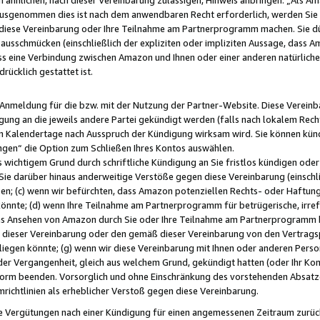
usgenommen dies ist nach dem anwendbaren Recht erforderlich, werden Sie 
f diese Vereinbarung oder Ihre Teilnahme am Partnerprogramm machen. Sie d
usschmücken (einschließlich der expliziten oder impliziten Aussage, dass A
 eine Verbindung zwischen Amazon und Ihnen oder einer anderen natürlichen 
rücklich gestattet ist.
r Anmeldung für die bzw. mit der Nutzung der Partner-Website. Diese Vereinb
gung an die jeweils andere Partei gekündigt werden (falls nach lokalem Rech
n Kalendertage nach Ausspruch der Kündigung wirksam wird. Sie können kündi
ngen“ die Option zum Schließen Ihres Kontos auswählen.
 wichtigem Grund durch schriftliche Kündigung an Sie fristlos kündigen oder I
 Sie darüber hinaus anderweitige Verstöße gegen diese Vereinbarung (einschli
ben; (c) wenn wir befürchten, dass Amazon potenziellen Rechts- oder Haftu
nnte; (d) wenn Ihre Teilnahme am Partnerprogramm für betrügerische, irref
das Ansehen von Amazon durch Sie oder Ihre Teilnahme am Partnerprogramm b
ieser Vereinbarung oder den gemäß dieser Vereinbarung von den Vertragspa
liegen könnte; (g) wenn wir diese Vereinbarung mit Ihnen oder anderen Perso
 der Vergangenheit, gleich aus welchem Grund, gekündigt hatten (oder Ihr Ko
rm beenden. Vorsorglich und ohne Einschränkung des vorstehenden Absatzes
richtlinien als erheblicher Verstoß gegen diese Vereinbarung.
e Vergütungen nach einer Kündigung für einen angemessenen Zeitraum zurückb