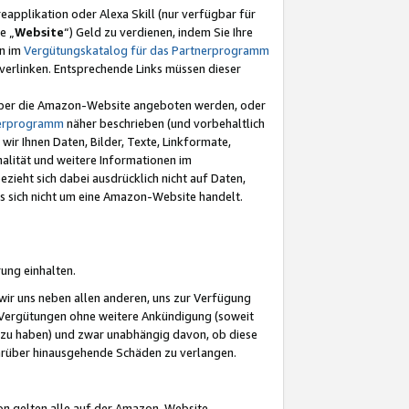
eapplikation oder Alexa Skill (nur verfügbar für
e „
Website
“) Geld zu verdienen, indem Sie Ihre
en im
Vergütungskatalog für das Partnerprogramm
t) verlinken. Entsprechende Links müssen dieser
e über die Amazon-Website angeboten werden, oder
nerprogramm
näher beschrieben (und vorbehaltlich
ir Ihnen Daten, Bilder, Texte, Linkformate,
alität und weitere Informationen im
zieht sich dabei ausdrücklich nicht auf Daten,
es sich nicht um eine Amazon-Website handelt.
rung einhalten.
ir uns neben allen anderen, uns zur Verfügung
n Vergütungen ohne weitere Ankündigung (soweit
 zu haben) und zwar unabhängig davon, ob diese
darüber hinausgehende Schäden zu verlangen.
on gelten alle auf der Amazon-Website