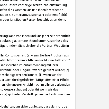
ohne unsere vorherige schriftliche Zustimmung
ürfen die zwischen uns und Ihnen bestehende
mazon Sie unterstützt, sponsert oder empfiehlt)
oder juristischen Person besteht, es sei denn,
arung kann von Ihnen und uns jederzeit ordentlich
t zulässig automatisch und unter Ausschluss des
gen, indem Sie sich über die Partner-Website in
hr Konto sperren: (a) wenn Sie Ihre Pflichten aus
eßlich Programmrichtlinien) nicht innerhalb von 7
ngsansprüchen im Zusammenhang mit Ihrer
ührende oder illegale Zwecke genutzt wurde; (e)
eschädigt werden könnte; (f) wenn wir der
rteien durchgeführten Tätigkeiten einer Pflicht
nen, die unserer Ansicht nach mit Ihnen verbunden
nto gesperrt haben) oder (h) wenn wir das
 (a) gilt jeder Verstoß gegen die Bestimmungen
ehalten, um sicherzustellen, dass der richtige