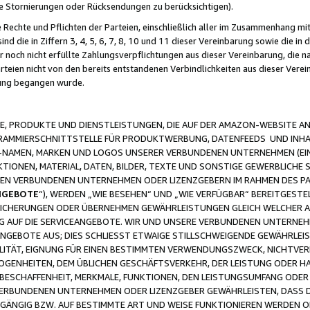
ge Stornierungen oder Rücksendungen zu berücksichtigen).
 Rechte und Pflichten der Parteien, einschließlich aller im Zusammenhang m
 die in Ziffern 3, 4, 5, 6, 7, 8, 10 und 11 dieser Vereinbarung sowie die in
er noch nicht erfüllte Zahlungsverpflichtungen aus dieser Vereinbarung, die
arteien nicht von den bereits entstandenen Verbindlichkeiten aus dieser Ver
gung begangen wurde.
 PRODUKTE UND DIENSTLEISTUNGEN, DIE AUF DER AMAZON-WEBSITE AN
GRAMMIERSCHNITTSTELLE FÜR PRODUKTWERBUNG, DATENFEEDS UND INH
-NAMEN, MARKEN UND LOGOS UNSERER VERBUNDENEN UNTERNEHMEN (EIN
IONEN, MATERIAL, DATEN, BILDER, TEXTE UND SONSTIGE GEWERBLICHE 
EREN VERBUNDENEN UNTERNEHMEN ODER LIZENZGEBERN IM RAHMEN DES 
NGEBOTE
“), WERDEN „WIE BESEHEN“ UND „WIE VERFÜGBAR“ BEREITGEST
CHERUNGEN ODER ÜBERNEHMEN GEWÄHRLEISTUNGEN GLEICH WELCHER AR
ZUG AUF DIE SERVICEANGEBOTE. WIR UND UNSERE VERBUNDENEN UNTERNEH
ANGEBOTE AUS; DIES SCHLIESST ETWAIGE STILLSCHWEIGENDE GEWÄHRLE
LITÄT, EIGNUNG FÜR EINEN BESTIMMTEN VERWENDUNGSZWECK, NICHTVER
OGENHEITEN, DEM ÜBLICHEN GESCHÄFTSVERKEHR, DER LEISTUNG ODER H
 BESCHAFFENHEIT, MERKMALE, FUNKTIONEN, DEN LEISTUNGSUMFANG ODER
VERBUNDENEN UNTERNEHMEN ODER LIZENZGEBER GEWÄHRLEISTEN, DASS D
HGÄNGIG BZW. AUF BESTIMMTE ART UND WEISE FUNKTIONIEREN WERDEN 