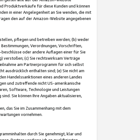
und Produktverkäufe für diese Kunden und können
nden in einer Angelegenheit an Sie wenden, die mit
e-Fragen den auf der Amazon-Website angegebenen
stellen, pflegen und betreiben werden; (b) weder
e Bestimmungen, Verordnungen, Vorschriften,
-beschlüsse oder andere Auflagen einer für Sie
 verstoßen; (c) Sie rechtswirksam Verträge
r Teilnahme am Partnerprogramm für sich selbst
t ausdrücklich enthalten sind; (e) Sie nicht am
den Handelssanktionen eines anderen Landes
gen und zutreffende nicht US-amerikanische
ren, Software, Technologie und Leistungen
sind. Sie können Ihre Angaben aktualisieren,
men, das Sie im Zusammenhang mit dem
 Erwartungen vornehmen.
ogramminhalten durch Sie genehmigt, klar und
zon-Partner verdiene ich an qualifizierten