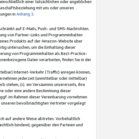
nschließlich einer tatsächlichen oder angeblichen
Geschäftsbeziehung mit uns oder unseren
mungen in
Anhang 3
.
schränkt auf E-Mails, Push- und SMS-Nachrichten.
ellung von Partner-Links und Programminhalten
 eines Produkts auf der Amazon-Website über
tig untersuchen, um die Einhaltung dieser
ntierung von Programminhalten als Best-Practice-
sonenbezogene Daten verarbeiten, finden Sie in der
telbar) Internet-Verkehr (Traffic) anregen können,
rnehmen jederzeit (unmittelbar oder mittelbar)
b stehen, (c) ein Versäumnis unsererseits, Ihre
fene oder eine andere Bestimmung dieser
r ggf. im Rahmen dieser Vereinbarung vornehmen
ch unseren bevollmächtigten Vertreter vorgelegt
ch auf andere Weise abtreten. Vorbehaltlich
rechtlich bindend, gegenüber den Parteien und