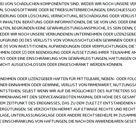
FREI VON SCHÄDLICHEN KOMPONENTEN SIND. WEDER WIR NOCH UNSERE 
VIREN, SCHADSOFTWARE ODER BETRIEBSUNTERBRECHUNGEN, EINSCHLIESSL
ÄNDERUNG ODER LÖSCHUNG, VERNICHTUNG, BESCHÄDIGUNG ODER VERLUST 
INHALTEN. BERATUNG ODER INFORMATIONEN, DIE SIE VON UNS ODER EIN
LTEN, BEGRÜNDEN KEINE GEWÄHRLEISTUNGSANSPRÜCHE, ES SEIN DENN, DI
WEDER WIR NOCH UNSERE VERBUNDENEN UNTERNEHMEN ODER LIZENZGEBE
FGRUND (X) DES VERLUSTS VON VORAUSSICHTLICHEN GEWINNEN ODER 
 (Y) VON INVESTITIONEN, AUFWENDUNGEN ODER VERPFLICHTUNGEN, DIE 
EN ODER (Z) DER BEENDIGUNG ODER AUSSETZUNG IHRER TEILNAHME A
LUSS ODER EINE EINSCHRÄNKUNG VON GEWÄHRLEISTUNGEN, HAFTUNGEN O
NICHT AUSGESCHLOSSEN ODER EINGESCHRÄNKT WERDEN KÖNNEN.
EHMEN ODER LIZENZGEBER HAFTEN FÜR MITTELBARE, NEBEN- ODER FOL
R EINNAHMEN ODER GEWINNE, VERLUST VON FIRMENWERT, NUTZUNGSAU
TSTEHEN, SELBST WENN WIR AUF DIE MÖGLICHKEIT DES AUFTRETENS S
MENHANG MIT DEN SERVICEANGEBOTEN MAXIMAL DER HÖHE DES GESAMT
M ZEITPUNKT DES EREIGNISSES, DAS ZU DEM ZULETZT ENTSTANDENEN 
ERGÜTUNGEN. SIE VERZICHTEN HIERMIT AUF ETWAIGE RECHTE UND RECHT
KLAGE, UNTERLASSUNGSKLAGE ODER ANDERE RECHTSBEHELFE IM ZUSAMME
NE EINSCHRÄNKUNG VON HAFTUNGEN, DIE NACH DEN ANWENDBAREN GESE