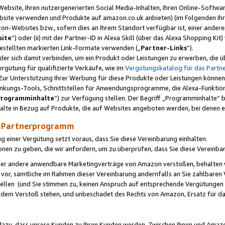
ebsite, Ihren nutzergenerierten Social Media-Inhalten, Ihren Online-Softwar
ebsite verwenden und Produkte auf amazon.co.uk anbieten) (im Folgenden Ihr
-Websites bzw., sofern dies an Ihrem Standort verfügbar ist, einer ander
ite
“) oder (ii) mit der Partner-ID in Alexa Skill (über das Alexa Shopping Ki
estellten markierten Link-Formate verwenden („
Partner-Links
“).
oder sich damit verbinden, um ein Produkt oder Leistungen zu erwerben, di
gütung für qualifizierte Verkäufe, wie im
Vergütungskatalog für das Part
Zur Unterstützung Ihrer Werbung für diese Produkte oder Leistungen können w
linkungs-Tools, Schnittstellen für Anwendungsprogramme, die Alexa-Funktion
Programminhalte
“) zur Verfügung stellen. Der Begriff „Programminhalte“ be
halte in Bezug auf Produkte, die auf Websites angeboten werden, bei denen 
as Partnerprogramm
einer Vergütung setzt voraus, dass Sie diese Vereinbarung einhalten.
ionen zu geben, die wir anfordern, um zu überprüfen, dass Sie diese Vereinba
oder andere anwendbare Marketingverträge von Amazon verstoßen, behalten w
 vor, sämtliche im Rahmen dieser Vereinbarung andernfalls an Sie zahlbare
tellen (und Sie stimmen zu, keinen Anspruch auf entsprechende Vergütungen
 dem Verstoß stehen, und unbeschadet des Rechts von Amazon, Ersatz für 
azu, dass unsere Kunden zu Ihren Kunden werden. Zwischen Ihnen und Amaz