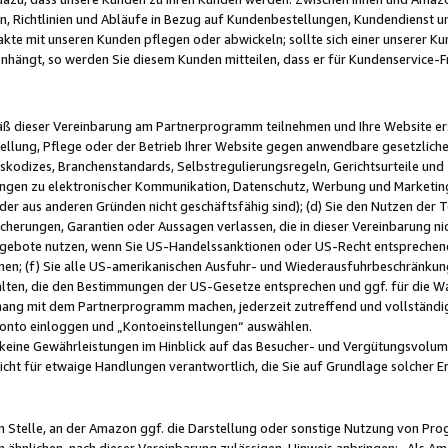
, Richtlinien und Abläufe in Bezug auf Kundenbestellungen, Kundendienst 
kte mit unseren Kunden pflegen oder abwickeln; sollte sich einer unserer Ku
nhängt, so werden Sie diesem Kunden mitteilen, dass er für Kundenservic
emäß dieser Vereinbarung am Partnerprogramm teilnehmen und Ihre Website er
ellung, Pflege oder der Betrieb Ihrer Website gegen anwendbare gesetzlich
skodizes, Branchenstandards, Selbstregulierungsregeln, Gerichtsurteile und 
ngen zu elektronischer Kommunikation, Datenschutz, Werbung und Marketing)
 oder aus anderen Gründen nicht geschäftsfähig sind); (d) Sie den Nutzen de
cherungen, Garantien oder Aussagen verlassen, die in dieser Vereinbarung nich
gebote nutzen, wenn Sie US-Handelssanktionen oder US-Recht entsprechen
men; (f) Sie alle US-amerikanischen Ausfuhr- und Wiederausfuhrbeschränkun
ten, die den Bestimmungen der US-Gesetze entsprechen und ggf. für die Wa
hang mit dem Partnerprogramm machen, jederzeit zutreffend und vollständig 
 Konto einloggen und „Kontoeinstellungen“ auswählen.
keine Gewährleistungen im Hinblick auf das Besucher- und Vergütungsvolu
icht für etwaige Handlungen verantwortlich, die Sie auf Grundlage solcher
en Stelle, an der Amazon ggf. die Darstellung oder sonstige Nutzung von Pr
 ähnlichen, nach dieser Vereinbarung zulässigen, Hinweis anbringen: „Als Ama