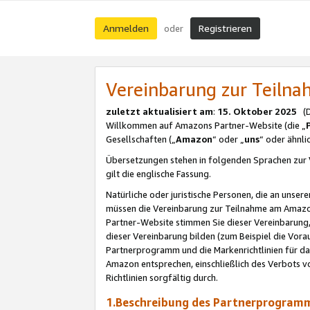
Anmelden
Registrieren
oder
Vereinbarung zur Teil
zuletzt aktualisiert am
:
15. Oktober 2025
(De
Willkommen auf Amazons Partner-Website (die „
Gesellschaften („
Amazon
“ oder „
uns
“ oder ähnl
Übersetzungen stehen in folgenden Sprachen zur 
gilt die englische Fassung.
Natürliche oder juristische Personen, die an uns
müssen die Vereinbarung zur Teilnahme am Amaz
Partner-Website stimmen Sie dieser Vereinbarung,
dieser Vereinbarung bilden (zum Beispiel die Vo
Partnerprogramm und die Markenrichtlinien für da
Amazon entsprechen, einschließlich des Verbots vo
Richtlinien sorgfältig durch.
1.Beschreibung des Partnerprogra