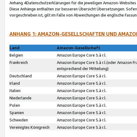
Anhang 4Datenschutzerklärungen für die jeweiligen Amazon-Websites
Diese Anhänge enthalten zur besseren Übersicht Übersetzungen. Sofe
vorgeschrieben ist, gilt im Falle von Abweichungen die englische Fass
ANHANG 1: AMAZON-GESELLSCHAFTEN UND AMAZO
Land
Amazon-Gesellschaft
Belgien
Amazon Europe Core S.à r.l.
Frankreich
Amazon Europe Core S.à r.l.(oder Amazon Fr
entsprechend der Mitteilung)
Deutschland
Amazon Europe Core S.à r.l.
Irland
Amazon Europe Core S.à r.l.
Italien
Amazon Europe Core S.à r.l.
Niederlande
Amazon Europe Core S.à r.l.
Polen
Amazon Europe Core S.à r.l.
Spanien
Amazon Europe Core S.à r.l.
Schweden
Amazon Europe Core S.à r.l.
Vereinigtes Königreich
Amazon Europe Core S.à r.l.