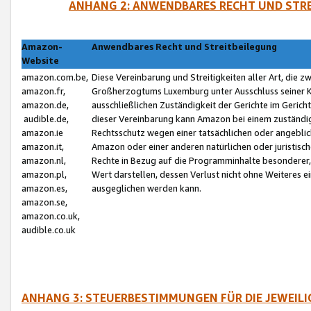
ANHANG 2: ANWENDBARES RECHT UND STRE
Amazon-
Anwendbares Recht und Streitbeilegung
Website
amazon.com.be,
Diese Vereinbarung und Streitigkeiten aller Art, die 
amazon.fr,
Großherzogtums Luxemburg unter Ausschluss seiner Kol
amazon.de,
ausschließlichen Zuständigkeit der Gerichte im Geri
audible.de,
dieser Vereinbarung kann Amazon bei einem zuständig
amazon.ie
Rechtsschutz wegen einer tatsächlichen oder angebli
amazon.it,
Amazon oder einer anderen natürlichen oder juristisc
amazon.nl,
Rechte in Bezug auf die Programminhalte besonderer,
amazon.pl,
Wert darstellen, dessen Verlust nicht ohne Weiteres e
amazon.es,
ausgeglichen werden kann.
amazon.se,
amazon.co.uk,
audible.co.uk
ANHANG 3: STEUERBESTIMMUNGEN FÜR DIE JEWEIL