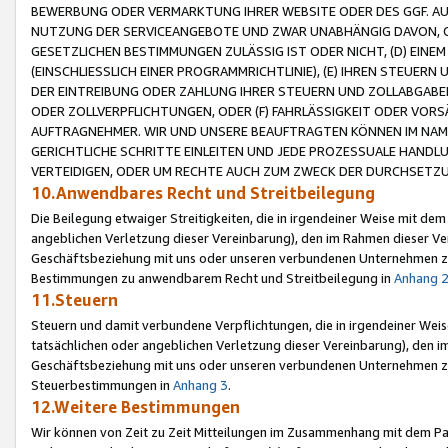
BEWERBUNG ODER VERMARKTUNG IHRER WEBSITE ODER DES GGF. AUF 
NUTZUNG DER SERVICEANGEBOTE UND ZWAR UNABHÄNGIG DAVON, O
GESETZLICHEN BESTIMMUNGEN ZULÄSSIG IST ODER NICHT, (D) EINE
(EINSCHLIESSLICH EINER PROGRAMMRICHTLINIE), (E) IHREN STEUER
DER EINTREIBUNG ODER ZAHLUNG IHRER STEUERN UND ZOLLABGAB
ODER ZOLLVERPFLICHTUNGEN, ODER (F) FAHRLÄSSIGKEIT ODER VORS
AUFTRAGNEHMER. WIR UND UNSERE BEAUFTRAGTEN KÖNNEN IM NAME
GERICHTLICHE SCHRITTE EINLEITEN UND JEDE PROZESSUALE HAND
VERTEIDIGEN, ODER UM RECHTE AUCH ZUM ZWECK DER DURCHSETZU
10.Anwendbares Recht und Streitbeilegung
Die Beilegung etwaiger Streitigkeiten, die in irgendeiner Weise mit de
angeblichen Verletzung dieser Vereinbarung), den im Rahmen dieser Ve
Geschäftsbeziehung mit uns oder unseren verbundenen Unternehmen zu
Bestimmungen zu anwendbarem Recht und Streitbeilegung in
Anhang 
11.Steuern
Steuern und damit verbundene Verpflichtungen, die in irgendeiner Wei
tatsächlichen oder angeblichen Verletzung dieser Vereinbarung), den 
Geschäftsbeziehung mit uns oder unseren verbundenen Unternehmen z
Steuerbestimmungen in
Anhang 3
.
12.Weitere Bestimmungen
Wir können von Zeit zu Zeit Mitteilungen im Zusammenhang mit dem Par