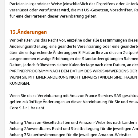
Parteien in irgendeiner Weise (einschließlich des Ergreifens oder Unt
veranlasst oder verpflichtet wird, die mit US-Gesetzen, Vorschriften,
für eine der Parteien dieser Vereinbarung gelten.
13.Änderungen
Wir behalten uns das Recht vor, einzelne oder alle Bestimmungen diese
Änderungsmitteilung, eine geänderte Vereinbarung oder eine geänderte 
über die entsprechende Änderung per E-Mail an Ihre zu diesem Zeitpun
ausgenommen etwaige Erhöhungen der Standardvergütung im Rahmen
Datum, jedoch frühestens sieben Kalendertage nach dem Datum, an de
PARTNERPROGRAMM NACH DEM DATUM DES WIRKSAMWERDENS DER Ä
WENN SIE MIT EINER ÄNDERUNG NICHT EINVERSTANDEN SIND, HABEN S
KÜNDIGEN.
Wenn Sie diese Vereinbarung mit Amazon France Services SAS geschlo
gelten zukünftige Änderungen an dieser Vereinbarung für Sie und Ama
Core S.à r.l. bezieht.
Anhang 1Amazon-Gesellschaften und Amazon-Websites nach Ländern
Anhang 2Anwendbares Recht und Streitbeilegung für die jeweiligen 
Anhang 3Steuerbestimmungen für die jeweiligen Amazon-Websites