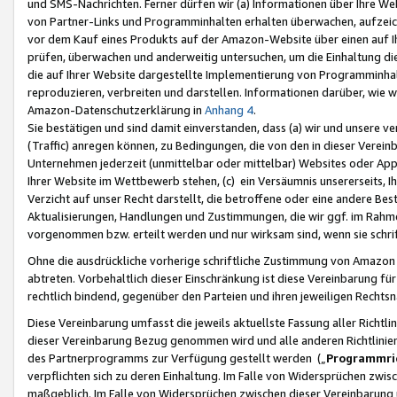
und SMS-Nachrichten. Ferner dürfen wir (a) Informationen über Ihre We
von Partner-Links und Programminhalten erhalten überwachen, aufzei
vor dem Kauf eines Produkts auf der Amazon-Website über einen auf Ih
prüfen, überwachen und anderweitig untersuchen, um die Einhaltung dies
die auf Ihrer Website dargestellte Implementierung von Programminhalt
reproduzieren, verbreiten und darstellen. Informationen darüber, wie w
Amazon-Datenschutzerklärung in
Anhang 4
.
Sie bestätigen und sind damit einverstanden, dass (a) wir und unsere 
(Traffic) anregen können, zu Bedingungen, die von den in dieser Vere
Unternehmen jederzeit (unmittelbar oder mittelbar) Websites oder Appl
Ihrer Website im Wettbewerb stehen, (c) ein Versäumnis unsererseits, I
Verzicht auf unser Recht darstellt, die betroffene oder eine andere B
Aktualisierungen, Handlungen und Zustimmungen, die wir ggf. im Rahme
vorgenommen bzw. erteilt werden und nur wirksam sind, wenn sie schri
Ohne die ausdrückliche vorherige schriftliche Zustimmung von Amazon
abtreten. Vorbehaltlich dieser Einschränkung ist diese Vereinbarung f
rechtlich bindend, gegenüber den Parteien und ihren jeweiligen Rech
Diese Vereinbarung umfasst die jeweils aktuellste Fassung aller Richtli
dieser Vereinbarung Bezug genommen wird und alle anderen Richtlinie
des Partnerprogramms zur Verfügung gestellt werden („
Programmric
verpflichten sich zu deren Einhaltung. Im Falle von Widersprüchen zwi
maßgeblich. Im Falle von Widersprüchen zwischen dieser Vereinbarun