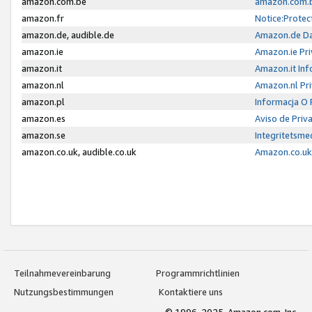
amazon.com.be
amazon.com.b
amazon.fr
Notice:Protec
amazon.de, audible.de
Amazon.de Da
amazon.ie
Amazon.ie Pri
amazon.it
Amazon.it Inf
amazon.nl
Amazon.nl Pri
amazon.pl
Informacja O
amazon.es
Aviso de Priv
amazon.se
Integritetsm
amazon.co.uk, audible.co.uk
Amazon.co.uk 
Teilnahmevereinbarung
Programmrichtlinien
Nutzungsbestimmungen
Kontaktiere uns