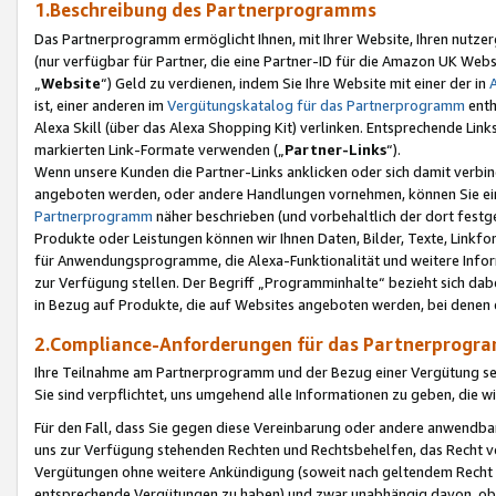
1.Beschreibung des Partnerprogramms
Das Partnerprogramm ermöglicht Ihnen, mit Ihrer Website, Ihren nutzer
(nur verfügbar für Partner, die eine Partner-ID für die Amazon UK We
„
Website
“) Geld zu verdienen, indem Sie Ihre Website mit einer der in
ist, einer anderen im
Vergütungskatalog für das Partnerprogramm
enth
Alexa Skill (über das Alexa Shopping Kit) verlinken. Entsprechende Lin
markierten Link-Formate verwenden („
Partner-Links
“).
Wenn unsere Kunden die Partner-Links anklicken oder sich damit verbi
angeboten werden, oder andere Handlungen vornehmen, können Sie eine
Partnerprogramm
näher beschrieben (und vorbehaltlich der dort festg
Produkte oder Leistungen können wir Ihnen Daten, Bilder, Texte, Linkfo
für Anwendungsprogramme, die Alexa-Funktionalität und weitere Inf
zur Verfügung stellen. Der Begriff „Programminhalte“ bezieht sich dabe
in Bezug auf Produkte, die auf Websites angeboten werden, bei denen 
2.Compliance-Anforderungen für das Partnerprog
Ihre Teilnahme am Partnerprogramm und der Bezug einer Vergütung setz
Sie sind verpflichtet, uns umgehend alle Informationen zu geben, die w
Für den Fall, dass Sie gegen diese Vereinbarung oder andere anwendba
uns zur Verfügung stehenden Rechten und Rechtsbehelfen, das Recht vo
Vergütungen ohne weitere Ankündigung (soweit nach geltendem Recht z
entsprechende Vergütungen zu haben) und zwar unabhängig davon, ob 