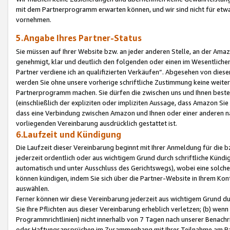
mit dem Partnerprogramm erwarten können, und wir sind nicht für etwa
vornehmen.
5.Angabe Ihres Partner-Status
Sie müssen auf Ihrer Website bzw. an jeder anderen Stelle, an der Am
genehmigt, klar und deutlich den folgenden oder einen im Wesentlichen
Partner verdiene ich an qualifizierten Verkäufen“. Abgesehen von die
werden Sie ohne unsere vorherige schriftliche Zustimmung keine weite
Partnerprogramm machen. Sie dürfen die zwischen uns und Ihnen best
(einschließlich der expliziten oder impliziten Aussage, dass Amazon Si
dass eine Verbindung zwischen Amazon und Ihnen oder einer anderen natü
vorliegenden Vereinbarung ausdrücklich gestattet ist.
6.Laufzeit und Kündigung
Die Laufzeit dieser Vereinbarung beginnt mit Ihrer Anmeldung für die 
jederzeit ordentlich oder aus wichtigem Grund durch schriftliche Kündi
automatisch und unter Ausschluss des Gerichtswegs), wobei eine solch
können kündigen, indem Sie sich über die Partner-Website in Ihrem Ko
auswählen.
Ferner können wir diese Vereinbarung jederzeit aus wichtigem Grund dur
Sie Ihre Pflichten aus dieser Vereinbarung erheblich verletzen; (b) wen
Programmrichtlinien) nicht innerhalb von 7 Tagen nach unserer Benachr
oder Haftungsansprüchen im Zusammenhang mit Ihrer Teilnahme am Pa