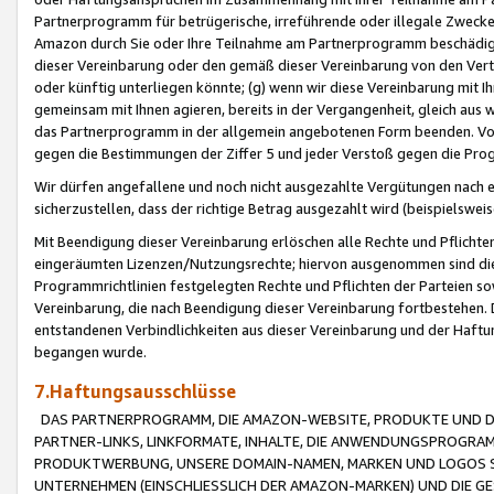
Partnerprogramm für betrügerische, irreführende oder illegale Zwecke
Amazon durch Sie oder Ihre Teilnahme am Partnerprogramm beschädig
dieser Vereinbarung oder den gemäß dieser Vereinbarung von den Vertr
oder künftig unterliegen könnte; (g) wenn wir diese Vereinbarung mit I
gemeinsam mit Ihnen agieren, bereits in der Vergangenheit, gleich aus
das Partnerprogramm in der allgemein angebotenen Form beenden. Vors
gegen die Bestimmungen der Ziffer 5 und jeder Verstoß gegen die Prog
Wir dürfen angefallene und noch nicht ausgezahlte Vergütungen nach 
sicherzustellen, dass der richtige Betrag ausgezahlt wird (beispielsw
Mit Beendigung dieser Vereinbarung erlöschen alle Rechte und Pflichte
eingeräumten Lizenzen/Nutzungsrechte; hiervon ausgenommen sind die in 
Programmrichtlinien festgelegten Rechte und Pflichten der Parteien sow
Vereinbarung, die nach Beendigung dieser Vereinbarung fortbestehen. D
entstandenen Verbindlichkeiten aus dieser Vereinbarung und der Haft
begangen wurde.
7.Haftungsausschlüsse
DAS PARTNERPROGRAMM, DIE AMAZON-WEBSITE, PRODUKTE UND DI
PARTNER-LINKS, LINKFORMATE, INHALTE, DIE ANWENDUNGSPROGR
PRODUKTWERBUNG, UNSERE DOMAIN-NAMEN, MARKEN UND LOGOS S
UNTERNEHMEN (EINSCHLIESSLICH DER AMAZON-MARKEN) UND DIE GE