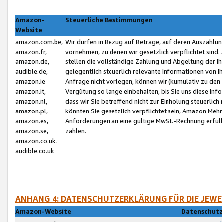
Amazon-
Steuerliche Bestimmungen
Website
amazon.com.be,
Wir dürfen in Bezug auf Beträge, auf deren Auszahlun
amazon.fr,
vornehmen, zu denen wir gesetzlich verpflichtet sind
amazon.de,
stellen die vollständige Zahlung und Abgeltung der 
audible.de,
gelegentlich steuerlich relevante Informationen von I
amazon.ie
Anfrage nicht vorlegen, können wir (kumulativ zu de
amazon.it,
Vergütung so lange einbehalten, bis Sie uns diese Inf
amazon.nl,
dass wir Sie betreffend nicht zur Einholung steuerlich 
amazon.pl,
könnten Sie gesetzlich verpflichtet sein, Amazon Meh
amazon.es,
Anforderungen an eine gültige MwSt.-Rechnung erfüllt
amazon.se,
zahlen.
amazon.co.uk,
audible.co.uk
ANHANG 4: DATENSCHUTZERKLÄRUNG FÜR DIE JEWE
Amazon-Website
Datenschutz