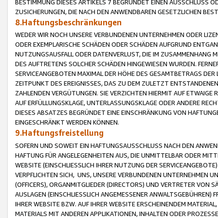
BESTIMMUNG DIESES ARTIKELS 7 BEGRÜNDET EINEN AUSSCHLUSS 
ZUSICHERUNGEN, DIE NACH DEN ANWENDBAREN GESETZLICHEN BE
8.Haftungsbeschränkungen
WEDER WIR NOCH UNSERE VERBUNDENEN UNTERNEHMEN ODER LIZEN
ODER EXEMPLARISCHE SCHÄDEN ODER SCHÄDEN AUFGRUND ENTGANG
NUTZUNGSAUSFALL ODER DATENVERLUST, DIE IM ZUSAMMENHANG MI
DES AUFTRETENS SOLCHER SCHÄDEN HINGEWIESEN WURDEN. FERN
SERVICEANGEBOTEN MAXIMAL DER HÖHE DES GESAMTBETRAGS DER 
ZEITPUNKT DES EREIGNISSES, DAS ZU DEM ZULETZT ENTSTANDENE
ZAHLENDEN VERGÜTUNGEN. SIE VERZICHTEN HIERMIT AUF ETWAIGE 
AUF ERFÜLLUNGSKLAGE, UNTERLASSUNGSKLAGE ODER ANDERE RECHT
DIESES ABSATZES BEGRÜNDET EINE EINSCHRÄNKUNG VON HAFTUNG
EINGESCHRÄNKT WERDEN KÖNNEN.
9.Haftungsfreistellung
SOFERN UND SOWEIT EIN HAFTUNGSAUSSCHLUSS NACH DEN ANWENDB
HAFTUNG FÜR ANGELEGENHEITEN AUS, DIE UNMITTELBAR ODER MITT
WEBSITE (EINSCHLIESSLICH IHRER NUTZUNG DER SERVICEANGEBOTE)
VERPFLICHTEN SICH, UNS, UNSERE VERBUNDENEN UNTERNEHMEN UN
(OFFICERS), ORGANMITGLIEDER (DIRECTORS) UND VERTRETER VON 
AUSLAGEN (EINSCHLIESSLICH ANGEMESSENER ANWALTSGEBÜHREN) FR
IHRER WEBSITE BZW. AUF IHRER WEBSITE ERSCHEINENDEM MATERIAL
MATERIALS MIT ANDEREN APPLIKATIONEN, INHALTEN ODER PROZESSE