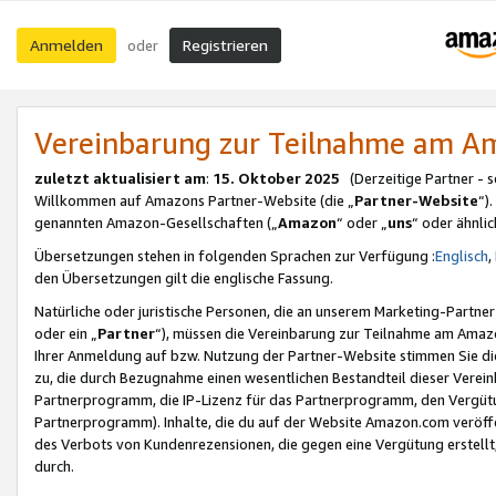
Anmelden
Registrieren
oder
Vereinbarung zur Teilnahme am 
zuletzt aktualisiert am
:
15. Oktober 2025
(Derzeitige Partner - 
Willkommen auf Amazons Partner-Website (die „
Partner-Website
“)
genannten Amazon-Gesellschaften („
Amazon
“ oder „
uns
“ oder ähnli
Übersetzungen stehen in folgenden Sprachen zur Verfügung :
Englisch
,
den Übersetzungen gilt die englische Fassung.
Natürliche oder juristische Personen, die an unserem Marketing-Partn
oder ein „
Partner
“), müssen die Vereinbarung zur Teilnahme am Ama
Ihrer Anmeldung auf bzw. Nutzung der Partner-Website stimmen Sie die
zu, die durch Bezugnahme einen wesentlichen Bestandteil dieser Verei
Partnerprogramm, die IP-Lizenz für das Partnerprogramm, den Vergütu
Partnerprogramm). Inhalte, die du auf der Website Amazon.com veröffe
des Verbots von Kundenrezensionen, die gegen eine Vergütung erstellt, 
durch.