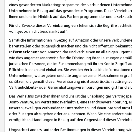
eines gesonderten Marketingprogramms des verbundenen Unternehmens
Unternehmen in Bezug auf das gesonderte Programm. Diese Vereinbarung
Ihnen und uns im Hinblick auf das Partnerprogramm dar und ersetzt al
Für die Zwecke dieser Vereinbarung verstehen sich die Begriffe „schließ
von „jedoch nicht beschränkt auf“.
Sämtliche Informationen in Bezug auf Amazon oder unsere verbunde
bereitstellen oder zugänglich machen und die nicht öffentlich bekannt bz
Informationen
“ von Amazon dar und verbleiben im alleinigen Eigent
wie dies angemessenerweise für die Erbringung Ihrer Leistungen gemäß d
juristischen Personen, die im Zusammenhang mit Ihrem Konto Zugriff au
Pflichten kennen und einhalten. Sie werden Vertrauliche Informationen 
Unternehmen) weitergeben und alle angemessenen Maßnahmen ergreifen
schützen, die gemäß dieser Vereinbarung nicht ausdrücklich zulässig is
Vertraulichkeits- oder Geheimhaltungsvereinbarungen und gilt für die
Das Verhältnis zwischen Ihnen und uns ist das unabhängiger Vertragspa
Joint-Venture, ein Vertretungsverhältnis, eine Franchisevereinbarung, 
unseren jeweiligen verbundenen Unternehmen und Ihnen. Sie sind ni
oder Zusagen abzugeben oder anzunehmen. Wenn Sie eine andere natürli
ermöglichen, Handlungen in Bezug auf den Gegenstand dieser Vereinbar
Ungeachtet anders lautender Bestimmungen in dieser Vereinbarung wird