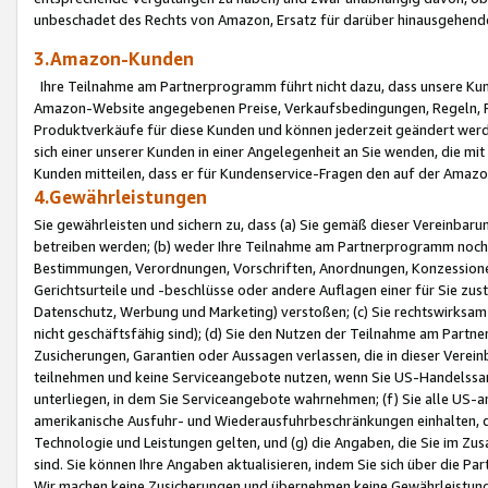
unbeschadet des Rechts von Amazon, Ersatz für darüber hinausgehen
3.Amazon-Kunden
Ihre Teilnahme am Partnerprogramm führt nicht dazu, dass unsere Kun
Amazon-Website angegebenen Preise, Verkaufsbedingungen, Regeln, Ri
Produktverkäufe für diese Kunden und können jederzeit geändert werde
sich einer unserer Kunden in einer Angelegenheit an Sie wenden, die 
Kunden mitteilen, dass er für Kundenservice-Fragen den auf der Ama
4.Gewährleistungen
Sie gewährleisten und sichern zu, dass (a) Sie gemäß dieser Vereinba
betreiben werden; (b) weder Ihre Teilnahme am Partnerprogramm noch d
Bestimmungen, Verordnungen, Vorschriften, Anordnungen, Konzessionen,
Gerichtsurteile und -beschlüsse oder andere Auflagen einer für Sie zu
Datenschutz, Werbung und Marketing) verstoßen; (c) Sie rechtswirksam 
nicht geschäftsfähig sind); (d) Sie den Nutzen der Teilnahme am Partne
Zusicherungen, Garantien oder Aussagen verlassen, die in dieser Verein
teilnehmen und keine Serviceangebote nutzen, wenn Sie US-Handelssa
unterliegen, in dem Sie Serviceangebote wahrnehmen; (f) Sie alle US
amerikanische Ausfuhr- und Wiederausfuhrbeschränkungen einhalten, 
Technologie und Leistungen gelten, und (g) die Angaben, die Sie im 
sind. Sie können Ihre Angaben aktualisieren, indem Sie sich über die 
Wir machen keine Zusicherungen und übernehmen keine Gewährleistun