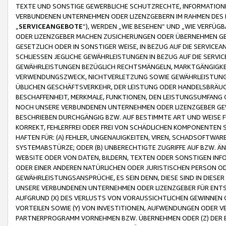
TEXTE UND SONSTIGE GEWERBLICHE SCHUTZRECHTE, INFORMATIONE
VERBUNDENEN UNTERNEHMEN ODER LIZENZGEBERN IM RAHMEN DES
„
SERVICEANGEBOTE
“), WERDEN „WIE BESEHEN“ UND „WIE VERFÜ
ODER LIZENZGEBER MACHEN ZUSICHERUNGEN ODER ÜBERNEHMEN GEW
GESETZLICH ODER IN SONSTIGER WEISE, IN BEZUG AUF DIE SERVI
SCHLIESSEN JEGLICHE GEWÄHRLEISTUNGEN IN BEZUG AUF DIE SERVI
GEWÄHRLEISTUNGEN BEZÜGLICH RECHTSMÄNGELN, MARKTGÄNGIGKEIT
VERWENDUNGSZWECK, NICHTVERLETZUNG SOWIE GEWÄHRLEISTUNGEN 
ÜBLICHEN GESCHÄFTSVERKEHR, DER LEISTUNG ODER HANDELSBRÄUCH
BESCHAFFENHEIT, MERKMALE, FUNKTIONEN, DEN LEISTUNGSUMFANG 
NOCH UNSERE VERBUNDENEN UNTERNEHMEN ODER LIZENZGEBER GEWÄ
BESCHRIEBEN DURCHGÄNGIG BZW. AUF BESTIMMTE ART UND WEISE
KORREKT, FEHLERFREI ODER FREI VON SCHÄDLICHEN KOMPONENTEN
HAFTEN FÜR: (A) FEHLER, UNGENAUIGKEITEN, VIREN, SCHADSOFTW
SYSTEMABSTÜRZE; ODER (B) UNBERECHTIGTE ZUGRIFFE AUF BZW. 
WEBSITE ODER VON DATEN, BILDERN, TEXTEN ODER SONSTIGEN INF
ODER EINER ANDEREN NATÜRLICHEN ODER JURISTISCHEN PERSON OD
GEWÄHRLEISTUNGSANSPRÜCHE, ES SEIN DENN, DIESE SIND IN DIES
UNSERE VERBUNDENEN UNTERNEHMEN ODER LIZENZGEBER FÜR EN
AUFGRUND (X) DES VERLUSTS VON VORAUSSICHTLICHEN GEWINNEN
VORTEILEN SOWIE (Y) VON INVESTITIONEN, AUFWENDUNGEN ODER VE
PARTNERPROGRAMM VORNEHMEN BZW. ÜBERNEHMEN ODER (Z) DER 