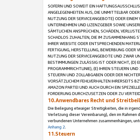
SOFERN UND SOWEIT EIN HAFTUNGSAUSSCHLUSS
ANGELEGENHEITEN AUS, DIE UNMITTELBAR ODER 
NUTZUNG DER SERVICEANGEBOTE) ODER EINEM V
UNTERNEHMEN UND LIZENZGEBER SOWIE UNSERE 
SÄMTLICHEN ANSPRÜCHEN, SCHÄDEN, VERLUSTE
SCHADLOS ZUHALTEN, DIE IM ZUSAMMENHANG STE
IHRER WEBSITE ODER ENTSPRECHENDEN MATERIA
FERTIGUNG, HERSTELLUNG, BEWERBUNG ODER VE
NUTZUNG DER SERVICEANGEBOTE UND ZWAR UN
BESTIMMUNGEN ZULÄSSIG IST ODER NICHT, (D) 
PROGRAMMRICHTLINIE), (E) IHREN STEUERN UN
STEUERN UND ZOLLABGABEN ODER DER NICHTER
VORSÄTZLICHEM FEHLVERHALTEN IHRERSEITS BZ
AMAZON PARTEI UND AUCH DURCH EIN SPEZIELL
FORDERUNG DURCHZUSETZEN ODER ZU VERTEIDI
10.Anwendbares Recht und Streitbe
Die Beilegung etwaiger Streitigkeiten, die in irg
Verletzung dieser Vereinbarung), den im Rahmen d
verbundenen Unternehmen zusammenhängen, unterl
Anhang 2
.
11.Steuern