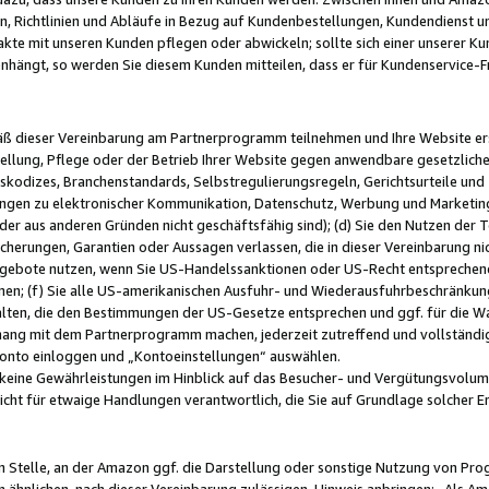
, Richtlinien und Abläufe in Bezug auf Kundenbestellungen, Kundendienst 
kte mit unseren Kunden pflegen oder abwickeln; sollte sich einer unserer Ku
nhängt, so werden Sie diesem Kunden mitteilen, dass er für Kundenservic
emäß dieser Vereinbarung am Partnerprogramm teilnehmen und Ihre Website er
ellung, Pflege oder der Betrieb Ihrer Website gegen anwendbare gesetzlich
skodizes, Branchenstandards, Selbstregulierungsregeln, Gerichtsurteile und 
ngen zu elektronischer Kommunikation, Datenschutz, Werbung und Marketing)
 oder aus anderen Gründen nicht geschäftsfähig sind); (d) Sie den Nutzen de
cherungen, Garantien oder Aussagen verlassen, die in dieser Vereinbarung nich
gebote nutzen, wenn Sie US-Handelssanktionen oder US-Recht entsprechen
men; (f) Sie alle US-amerikanischen Ausfuhr- und Wiederausfuhrbeschränkun
ten, die den Bestimmungen der US-Gesetze entsprechen und ggf. für die Wa
hang mit dem Partnerprogramm machen, jederzeit zutreffend und vollständig 
 Konto einloggen und „Kontoeinstellungen“ auswählen.
keine Gewährleistungen im Hinblick auf das Besucher- und Vergütungsvolu
icht für etwaige Handlungen verantwortlich, die Sie auf Grundlage solcher
en Stelle, an der Amazon ggf. die Darstellung oder sonstige Nutzung von Pr
 ähnlichen, nach dieser Vereinbarung zulässigen, Hinweis anbringen: „Als Ama