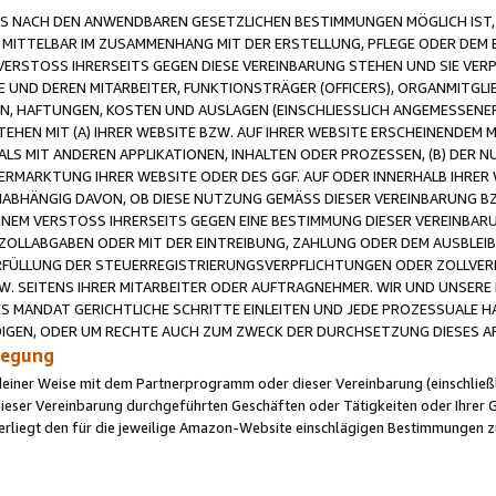
 NACH DEN ANWENDBAREN GESETZLICHEN BESTIMMUNGEN MÖGLICH IST, S
MITTELBAR IM ZUSAMMENHANG MIT DER ERSTELLUNG, PFLEGE ODER DEM BE
ERSTOSS IHRERSEITS GEGEN DIESE VEREINBARUNG STEHEN UND SIE VERP
UND DEREN MITARBEITER, FUNKTIONSTRÄGER (OFFICERS), ORGANMITGLI
N, HAFTUNGEN, KOSTEN UND AUSLAGEN (EINSCHLIESSLICH ANGEMESSENE
HEN MIT (A) IHRER WEBSITE BZW. AUF IHRER WEBSITE ERSCHEINENDEM M
LS MIT ANDEREN APPLIKATIONEN, INHALTEN ODER PROZESSEN, (B) DER 
RMARKTUNG IHRER WEBSITE ODER DES GGF. AUF ODER INNERHALB IHRER W
ABHÄNGIG DAVON, OB DIESE NUTZUNG GEMÄSS DIESER VEREINBARUNG B
EINEM VERSTOSS IHRERSEITS GEGEN EINE BESTIMMUNG DIESER VEREINBARU
D ZOLLABGABEN ODER MIT DER EINTREIBUNG, ZAHLUNG ODER DEM AUSBLEI
FÜLLUNG DER STEUERREGISTRIERUNGSVERPFLICHTUNGEN ODER ZOLLVERPF
W. SEITENS IHRER MITARBEITER ODER AUFTRAGNEHMER. WIR UND UNSERE
ES MANDAT GERICHTLICHE SCHRITTE EINLEITEN UND JEDE PROZESSUALE 
GEN, ODER UM RECHTE AUCH ZUM ZWECK DER DURCHSETZUNG DIESES AR
ilegung
endeiner Weise mit dem Partnerprogramm oder dieser Vereinbarung (einschließl
ieser Vereinbarung durchgeführten Geschäften oder Tätigkeiten oder Ihrer 
iegt den für die jeweilige Amazon-Website einschlägigen Bestimmungen z