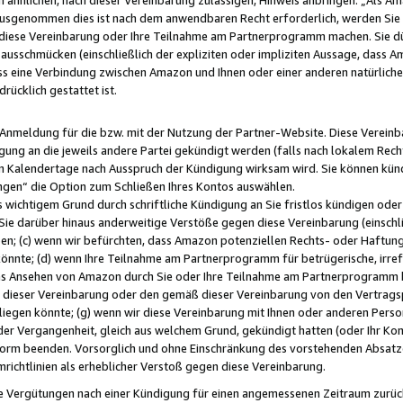
usgenommen dies ist nach dem anwendbaren Recht erforderlich, werden Sie 
f diese Vereinbarung oder Ihre Teilnahme am Partnerprogramm machen. Sie d
usschmücken (einschließlich der expliziten oder impliziten Aussage, dass A
 eine Verbindung zwischen Amazon und Ihnen oder einer anderen natürlichen 
rücklich gestattet ist.
r Anmeldung für die bzw. mit der Nutzung der Partner-Website. Diese Vereinb
gung an die jeweils andere Partei gekündigt werden (falls nach lokalem Rech
n Kalendertage nach Ausspruch der Kündigung wirksam wird. Sie können kündi
ngen“ die Option zum Schließen Ihres Kontos auswählen.
 wichtigem Grund durch schriftliche Kündigung an Sie fristlos kündigen oder I
 Sie darüber hinaus anderweitige Verstöße gegen diese Vereinbarung (einschli
ben; (c) wenn wir befürchten, dass Amazon potenziellen Rechts- oder Haftu
nnte; (d) wenn Ihre Teilnahme am Partnerprogramm für betrügerische, irref
das Ansehen von Amazon durch Sie oder Ihre Teilnahme am Partnerprogramm b
ieser Vereinbarung oder den gemäß dieser Vereinbarung von den Vertragspa
liegen könnte; (g) wenn wir diese Vereinbarung mit Ihnen oder anderen Perso
 der Vergangenheit, gleich aus welchem Grund, gekündigt hatten (oder Ihr Ko
rm beenden. Vorsorglich und ohne Einschränkung des vorstehenden Absatzes
richtlinien als erheblicher Verstoß gegen diese Vereinbarung.
e Vergütungen nach einer Kündigung für einen angemessenen Zeitraum zurückb