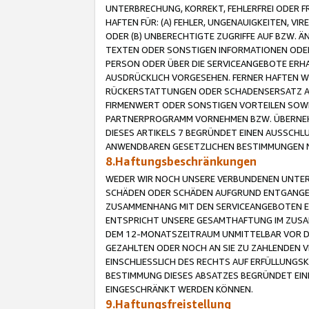
UNTERBRECHUNG, KORREKT, FEHLERFREI ODER 
HAFTEN FÜR: (A) FEHLER, UNGENAUIGKEITEN, 
ODER (B) UNBERECHTIGTE ZUGRIFFE AUF BZW. 
TEXTEN ODER SONSTIGEN INFORMATIONEN ODER 
PERSON ODER ÜBER DIE SERVICEANGEBOTE ERHA
AUSDRÜCKLICH VORGESEHEN. FERNER HAFTEN 
RÜCKERSTATTUNGEN ODER SCHADENSERSATZ AU
FIRMENWERT ODER SONSTIGEN VORTEILEN SOWIE
PARTNERPROGRAMM VORNEHMEN BZW. ÜBERNEHM
DIESES ARTIKELS 7 BEGRÜNDET EINEN AUSSCH
ANWENDBAREN GESETZLICHEN BESTIMMUNGEN 
8.Haftungsbeschränkungen
WEDER WIR NOCH UNSERE VERBUNDENEN UNTERN
SCHÄDEN ODER SCHÄDEN AUFGRUND ENTGANGENE
ZUSAMMENHANG MIT DEN SERVICEANGEBOTEN EN
ENTSPRICHT UNSERE GESAMTHAFTUNG IM ZUSAM
DEM 12-MONATSZEITRAUM UNMITTELBAR VOR DE
GEZAHLTEN ODER NOCH AN SIE ZU ZAHLENDEN V
EINSCHLIESSLICH DES RECHTS AUF ERFÜLLUNGS
BESTIMMUNG DIESES ABSATZES BEGRÜNDET EI
EINGESCHRÄNKT WERDEN KÖNNEN.
9.Haftungsfreistellung