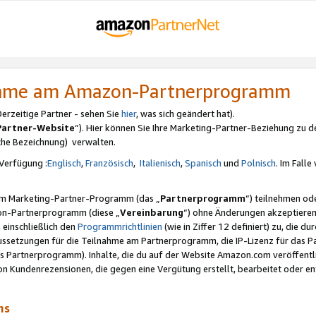
nahme am Amazon-Partnerprogramm
rzeitige Partner - sehen Sie
hier
, was sich geändert hat).
Partner-Website
“). Hier können Sie Ihre Marketing-Partner-Beziehung zu d
iche Bezeichnung) verwalten.
Verfügung :
Englisch
,
Französisch
,
Italienisch
,
Spanisch
und
Polnisch
. Im Fall
erem Marketing-Partner-Programm (das „
Partnerprogramm
“) teilnehmen od
on-Partnerprogramm (diese „
Vereinbarung
“) ohne Änderungen akzeptieren
 einschließlich den
Programmrichtlinien
(wie in Ziffer 12 definiert) zu, die 
raussetzungen für die Teilnahme am Partnerprogramm, die IP-Lizenz für das
s Partnerprogramm). Inhalte, die du auf der Website Amazon.com veröffentl
n Kundenrezensionen, die gegen eine Vergütung erstellt, bearbeitet oder ent
mms