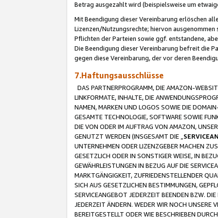
Betrag ausgezahlt wird (beispielsweise um etwai
Mit Beendigung dieser Vereinbarung erlöschen alle
Lizenzen/Nutzungsrechte; hiervon ausgenommen sind
Pflichten der Parteien sowie ggf. entstandene, ab
Die Beendigung dieser Vereinbarung befreit die P
gegen diese Vereinbarung, der vor deren Beendi
7.Haftungsausschlüsse
DAS PARTNERPROGRAMM, DIE AMAZON-WEBSITE,
LINKFORMATE, INHALTE, DIE ANWENDUNGSPRO
NAMEN, MARKEN UND LOGOS SOWIE DIE DOMAIN
GESAMTE TECHNOLOGIE, SOFTWARE SOWIE FUNKT
DIE VON ODER IM AUFTRAG VON AMAZON, UNS
GENUTZT WERDEN (INSGESAMT DIE „
SERVICEA
UNTERNEHMEN ODER LIZENZGEBER MACHEN ZUSI
GESETZLICH ODER IN SONSTIGER WEISE, IN BE
GEWÄHRLEISTUNGEN IN BEZUG AUF DIE SERVICE
MARKTGÄNGIGKEIT, ZUFRIEDENSTELLENDER QUA
SICH AUS GESETZLICHEN BESTIMMUNGEN, GEPFL
SERVICEANGEBOT JEDERZEIT BEENDEN BZW. DIE
JEDERZEIT ÄNDERN. WEDER WIR NOCH UNSERE 
BEREITGESTELLT ODER WIE BESCHRIEBEN DURC