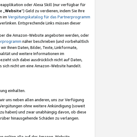
eapplikation oder Alexa Skill (nur verfügbar für
e „
Website
“) Geld zu verdienen, indem Sie Ihre
en im
Vergütungskatalog für das Partnerprogramm
t) verlinken. Entsprechende Links müssen dieser
e über die Amazon-Website angeboten werden, oder
nerprogramm
näher beschrieben (und vorbehaltlich
ir Ihnen Daten, Bilder, Texte, Linkformate,
alität und weitere Informationen im
zieht sich dabei ausdrücklich nicht auf Daten,
es sich nicht um eine Amazon-Website handelt.
rung einhalten.
ir uns neben allen anderen, uns zur Verfügung
n Vergütungen ohne weitere Ankündigung (soweit
 zu haben) und zwar unabhängig davon, ob diese
darüber hinausgehende Schäden zu verlangen.
on gelten alle auf der Amazon-Website