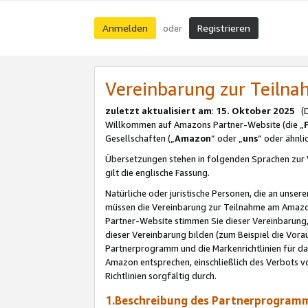
Anmelden
Registrieren
oder
Vereinbarung zur Teil
zuletzt aktualisiert am
:
15. Oktober 2025
(De
Willkommen auf Amazons Partner-Website (die „
Gesellschaften („
Amazon
“ oder „
uns
“ oder ähnl
Übersetzungen stehen in folgenden Sprachen zur 
gilt die englische Fassung.
Natürliche oder juristische Personen, die an uns
müssen die Vereinbarung zur Teilnahme am Amaz
Partner-Website stimmen Sie dieser Vereinbarung,
dieser Vereinbarung bilden (zum Beispiel die Vo
Partnerprogramm und die Markenrichtlinien für da
Amazon entsprechen, einschließlich des Verbots vo
Richtlinien sorgfältig durch.
1.Beschreibung des Partnerprogra