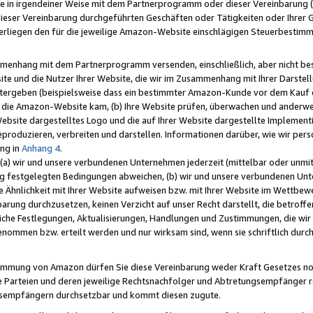
e in irgendeiner Weise mit dem Partnerprogramm oder dieser Vereinbarung (ei
ieser Vereinbarung durchgeführten Geschäften oder Tätigkeiten oder Ihrer 
liegen den für die jeweilige Amazon-Website einschlägigen Steuerbestim
mmenhang mit dem Partnerprogramm versenden, einschließlich, aber nicht be
site und die Nutzer Ihrer Website, die wir im Zusammenhang mit Ihrer Darst
itergeben (beispielsweise dass ein bestimmter Amazon-Kunde vor dem Kauf
uf die Amazon-Website kam, (b) Ihre Website prüfen, überwachen und anderwei
r Website dargestelltes Logo und die auf Ihrer Website dargestellte Impleme
reproduzieren, verbreiten und darstellen. Informationen darüber, wie wir per
ng in
Anhang 4
.
 (a) wir und unsere verbundenen Unternehmen jederzeit (mittelbar oder unmit
ng festgelegten Bedingungen abweichen, (b) wir und unsere verbundenen Unte
 Ähnlichkeit mit Ihrer Website aufweisen bzw. mit Ihrer Website im Wettbewer
barung durchzusetzen, keinen Verzicht auf unser Recht darstellt, die betrof
liche Festlegungen, Aktualisierungen, Handlungen und Zustimmungen, die wi
enommen bzw. erteilt werden und nur wirksam sind, wenn sie schriftlich dur
stimmung von Amazon dürfen Sie diese Vereinbarung weder Kraft Gesetzes no
die Parteien und deren jeweilige Rechtsnachfolger und Abtretungsempfänger 
ngsempfängern durchsetzbar und kommt diesen zugute.