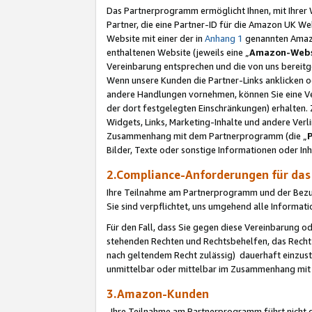
Das Partnerprogramm ermöglicht Ihnen, mit Ihrer W
Partner, die eine Partner-ID für die Amazon UK W
Website mit einer der in
Anhang 1
genannten Amazon
enthaltenen Website (jeweils eine „
Amazon-Webs
Vereinbarung entsprechen und die von uns bereitg
Wenn unsere Kunden die Partner-Links anklicken 
andere Handlungen vornehmen, können Sie eine Ver
der dort festgelegten Einschränkungen) erhalten. 
Widgets, Links, Marketing-Inhalte und andere Ver
Zusammenhang mit dem Partnerprogramm (die „
Bilder, Texte oder sonstige Informationen oder In
2.Compliance-Anforderungen für d
Ihre Teilnahme am Partnerprogramm und der Bezug 
Sie sind verpflichtet, uns umgehend alle Informat
Für den Fall, dass Sie gegen diese Vereinbarung 
stehenden Rechten und Rechtsbehelfen, das Recht
nach geltendem Recht zulässig) dauerhaft einzus
unmittelbar oder mittelbar im Zusammenhang mit
3.Amazon-Kunden
Ihre Teilnahme am Partnerprogramm führt nicht d