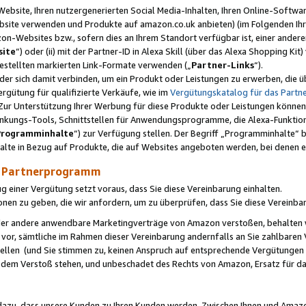
ebsite, Ihren nutzergenerierten Social Media-Inhalten, Ihren Online-Softwar
ebsite verwenden und Produkte auf amazon.co.uk anbieten) (im Folgenden Ihr
-Websites bzw., sofern dies an Ihrem Standort verfügbar ist, einer ander
ite
“) oder (ii) mit der Partner-ID in Alexa Skill (über das Alexa Shopping Ki
estellten markierten Link-Formate verwenden („
Partner-Links
“).
oder sich damit verbinden, um ein Produkt oder Leistungen zu erwerben, di
gütung für qualifizierte Verkäufe, wie im
Vergütungskatalog für das Part
Zur Unterstützung Ihrer Werbung für diese Produkte oder Leistungen können w
linkungs-Tools, Schnittstellen für Anwendungsprogramme, die Alexa-Funktion
Programminhalte
“) zur Verfügung stellen. Der Begriff „Programminhalte“ be
halte in Bezug auf Produkte, die auf Websites angeboten werden, bei denen 
as Partnerprogramm
einer Vergütung setzt voraus, dass Sie diese Vereinbarung einhalten.
ionen zu geben, die wir anfordern, um zu überprüfen, dass Sie diese Vereinba
oder andere anwendbare Marketingverträge von Amazon verstoßen, behalten w
 vor, sämtliche im Rahmen dieser Vereinbarung andernfalls an Sie zahlbare
tellen (und Sie stimmen zu, keinen Anspruch auf entsprechende Vergütungen
 dem Verstoß stehen, und unbeschadet des Rechts von Amazon, Ersatz für 
azu, dass unsere Kunden zu Ihren Kunden werden. Zwischen Ihnen und Amaz