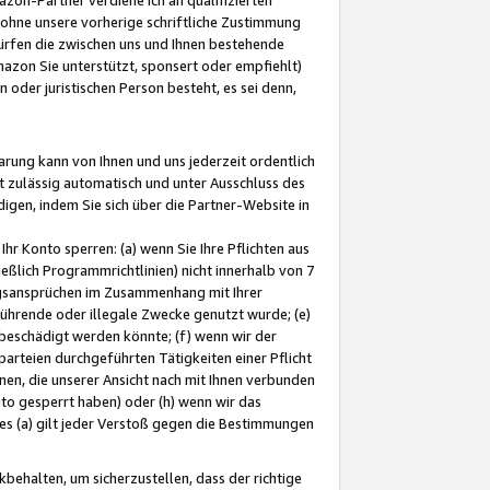
ohne unsere vorherige schriftliche Zustimmung
ürfen die zwischen uns und Ihnen bestehende
mazon Sie unterstützt, sponsert oder empfiehlt)
oder juristischen Person besteht, es sei denn,
arung kann von Ihnen und uns jederzeit ordentlich
t zulässig automatisch und unter Ausschluss des
gen, indem Sie sich über die Partner-Website in
hr Konto sperren: (a) wenn Sie Ihre Pflichten aus
eßlich Programmrichtlinien) nicht innerhalb von 7
ngsansprüchen im Zusammenhang mit Ihrer
ührende oder illegale Zwecke genutzt wurde; (e)
eschädigt werden könnte; (f) wenn wir der
rteien durchgeführten Tätigkeiten einer Pflicht
nen, die unserer Ansicht nach mit Ihnen verbunden
nto gesperrt haben) oder (h) wenn wir das
 (a) gilt jeder Verstoß gegen die Bestimmungen
ehalten, um sicherzustellen, dass der richtige