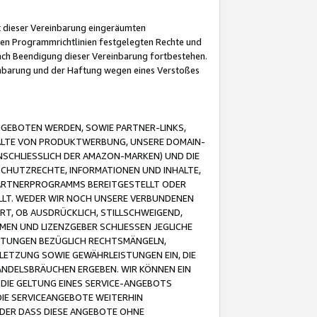
it dieser Vereinbarung eingeräumten
 den Programmrichtlinien festgelegten Rechte und
 nach Beendigung dieser Vereinbarung fortbestehen.
einbarung und der Haftung wegen eines Verstoßes
GEBOTEN WERDEN, SOWIE PARTNER-LINKS,
ALTE VON PRODUKTWERBUNG, UNSERE DOMAIN-
SCHLIESSLICH DER AMAZON-MARKEN) UND DIE
SCHUTZRECHTE, INFORMATIONEN UND INHALTE,
PARTNERPROGRAMMS BEREITGESTELLT ODER
ELLT. WEDER WIR NOCH UNSERE VERBUNDENEN
T, OB AUSDRÜCKLICH, STILLSCHWEIGEND,
MEN UND LIZENZGEBER SCHLIESSEN JEGLICHE
ISTUNGEN BEZÜGLICH RECHTSMÄNGELN,
LETZUNG SOWIE GEWÄHRLEISTUNGEN EIN, DIE
ANDELSBRÄUCHEN ERGEBEN. WIR KÖNNEN EIN
 DIE GELTUNG EINES SERVICE-ANGEBOTS
IE SERVICEANGEBOTE WEITERHIN
ODER DASS DIESE ANGEBOTE OHNE