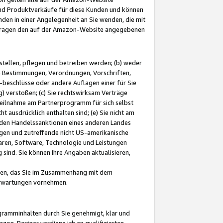
und Produktverkäufe für diese Kunden und können
nden in einer Angelegenheit an Sie wenden, die mit
e-Fragen den auf der Amazon-Website angegebenen
stellen, pflegen und betreiben werden; (b) weder
e Bestimmungen, Verordnungen, Vorschriften,
-beschlüsse oder andere Auflagen einer für Sie
 verstoßen; (c) Sie rechtswirksam Verträge
r Teilnahme am Partnerprogramm für sich selbst
t ausdrücklich enthalten sind; (e) Sie nicht am
den Handelssanktionen eines anderen Landes
gen und zutreffende nicht US-amerikanische
ren, Software, Technologie und Leistungen
sind. Sie können Ihre Angaben aktualisieren,
men, das Sie im Zusammenhang mit dem
 Erwartungen vornehmen.
ogramminhalten durch Sie genehmigt, klar und
zon-Partner verdiene ich an qualifizierten