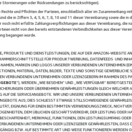
ge Stornierungen oder Rücksendungen zu berücksichtigen).
 Rechte und Pflichten der Parteien, einschließlich aller im Zusammenhang m
 die in Ziffern 3, 4, 5, 6, 7, 8, 10 und 11 dieser Vereinbarung sowie die in
er noch nicht erfüllte Zahlungsverpflichtungen aus dieser Vereinbarung, die
arteien nicht von den bereits entstandenen Verbindlichkeiten aus dieser Ver
gung begangen wurde.
 PRODUKTE UND DIENSTLEISTUNGEN, DIE AUF DER AMAZON-WEBSITE AN
GRAMMIERSCHNITTSTELLE FÜR PRODUKTWERBUNG, DATENFEEDS UND INH
-NAMEN, MARKEN UND LOGOS UNSERER VERBUNDENEN UNTERNEHMEN (EIN
IONEN, MATERIAL, DATEN, BILDER, TEXTE UND SONSTIGE GEWERBLICHE 
EREN VERBUNDENEN UNTERNEHMEN ODER LIZENZGEBERN IM RAHMEN DES 
NGEBOTE
“), WERDEN „WIE BESEHEN“ UND „WIE VERFÜGBAR“ BEREITGEST
CHERUNGEN ODER ÜBERNEHMEN GEWÄHRLEISTUNGEN GLEICH WELCHER AR
ZUG AUF DIE SERVICEANGEBOTE. WIR UND UNSERE VERBUNDENEN UNTERNEH
ANGEBOTE AUS; DIES SCHLIESST ETWAIGE STILLSCHWEIGENDE GEWÄHRLE
LITÄT, EIGNUNG FÜR EINEN BESTIMMTEN VERWENDUNGSZWECK, NICHTVER
OGENHEITEN, DEM ÜBLICHEN GESCHÄFTSVERKEHR, DER LEISTUNG ODER H
 BESCHAFFENHEIT, MERKMALE, FUNKTIONEN, DEN LEISTUNGSUMFANG ODER
VERBUNDENEN UNTERNEHMEN ODER LIZENZGEBER GEWÄHRLEISTEN, DASS D
HGÄNGIG BZW. AUF BESTIMMTE ART UND WEISE FUNKTIONIEREN WERDEN 