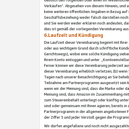
Verkäufen“. Abgesehen von diesem Hinweis, und a
keine weiteren öffentlichen Angaben in Bezug au
Geschäftsbeziehung weder falsch darstellen noch a
und Sie werden weder erklären noch andeuten, dass
dies ist gemäß der vorliegenden Vereinbarung ausd
6.Laufzeit und Kündigung
Die Laufzeit dieser Vereinbarung beginnt mit Ihre
oder aus wichtigem Grund durch schriftliche Kündi
Gerichtswegs), wobei eine solche Kündigung siebe
Ihrem Konto einloggen und unter „Kontoeinstellu
Ferner können wir diese Vereinbarung jederzeit aus
dieser Vereinbarung erheblich verletzen; (b) wenn
Tagen nach unserer Benachrichtigung an Sie behe
Teilnahme am Partnerprogramm ausgesetzt sein kö
wenn wir der Meinung sind, dass die Marke oder 
Meinung sind, dass Amazon im Zusammenhang mit d
zum Steuereinbehalt unterliegt oder künftig unter
sind oder gemeinsam mit Ihnen agieren, bereits in
Partnerprogramm in der allgemein angebotenen Fo
der Ziffer 5 und jeder Verstoß gegen die Programm
Wir dürfen angefallene und noch nicht ausgezahlt