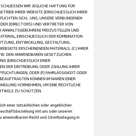
CHLIESSEN WIR JEGLICHE HAFTUNG FÜR
TRIEB IHRER WEBSITE (EINSCHLIESSLICH IHRER
FLICHTEN SICH, UNS, UNSERE VERBUNDENEN
EDER (DIRECTORS) UND VERTRETER VON
R ANWALTSGEBÜHREN) FREIZUSTELLEN UND
ATERIAL, EINSCHLIESSLICH DER KOMBINATION
NUTZUNG, ENTWICKLUNG, GESTALTUNG,
EBSEITE ERSCHEINENDEN MATERIALS, (C) IHRER
ZW. DEN ANWENDBAREN GESETZLICHEN
NG (EINSCHLIESSLICH EINER
BEN DER EINTREIBUNG ODER ZAHLUNG IHRER
LICHTUNGEN, ODER (F) FAHRLÄSSIGKEIT ODER
 BEAUFTRAGTEN KÖNNEN IM NAMEN EINER
HANDLUNG VORNEHMEN, UM EINE RECHTLICHE
TIKELS ZU SCHÜTZEN.
ich einer tatsächlichen oder angeblichen
Geschäftsbeziehung mit uns oder unseren
u anwendbarem Recht und Streitbeilegung in