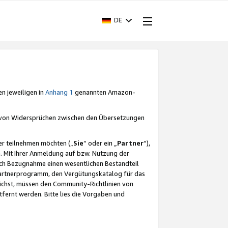
DE
en jeweiligen in
Anhang 1
genannten Amazon-
e von Widersprüchen zwischen den Übersetzungen
er teilnehmen möchten („
Sie
“ oder ein „
Partner
“),
. Mit Ihrer Anmeldung auf bzw. Nutzung der
durch Bezugnahme einen wesentlichen Bestandteil
 Partnerprogramm, den Vergütungskatalog für das
ichst, müssen den Community-Richtlinien von
fernt werden. Bitte lies die Vorgaben und