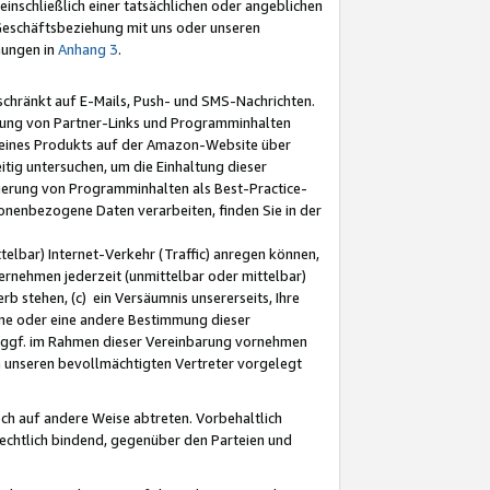
nschließlich einer tatsächlichen oder angeblichen
Geschäftsbeziehung mit uns oder unseren
mungen in
Anhang 3
.
schränkt auf E-Mails, Push- und SMS-Nachrichten.
ellung von Partner-Links und Programminhalten
 eines Produkts auf der Amazon-Website über
tig untersuchen, um die Einhaltung dieser
ntierung von Programminhalten als Best-Practice-
sonenbezogene Daten verarbeiten, finden Sie in der
telbar) Internet-Verkehr (Traffic) anregen können,
rnehmen jederzeit (unmittelbar oder mittelbar)
b stehen, (c) ein Versäumnis unsererseits, Ihre
fene oder eine andere Bestimmung dieser
r ggf. im Rahmen dieser Vereinbarung vornehmen
ch unseren bevollmächtigten Vertreter vorgelegt
ch auf andere Weise abtreten. Vorbehaltlich
rechtlich bindend, gegenüber den Parteien und