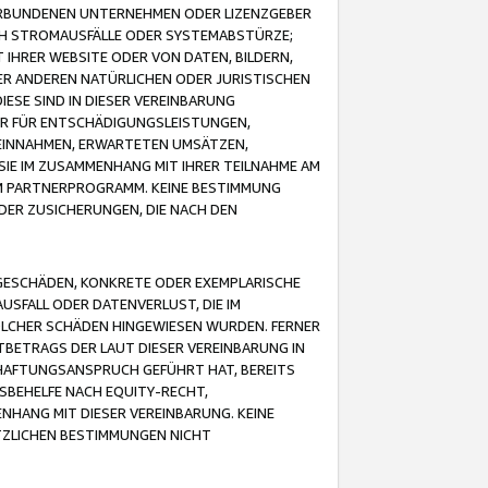
VERBUNDENEN UNTERNEHMEN ODER LIZENZGEBER
ICH STROMAUSFÄLLE ODER SYSTEMABSTÜRZE;
IHRER WEBSITE ODER VON DATEN, BILDERN,
ER ANDEREN NATÜRLICHEN ODER JURISTISCHEN
ESE SIND IN DIESER VEREINBARUNG
R FÜR ENTSCHÄDIGUNGSLEISTUNGEN,
EINNAHMEN, ERWARTETEN UMSÄTZEN,
SIE IM ZUSAMMENHANG MIT IHRER TEILNAHME AM
M PARTNERPROGRAMM. KEINE BESTIMMUNG
DER ZUSICHERUNGEN, DIE NACH DEN
GESCHÄDEN, KONKRETE ODER EXEMPLARISCHE
SFALL ODER DATENVERLUST, DIE IM
OLCHER SCHÄDEN HINGEWIESEN WURDEN. FERNER
BETRAGS DER LAUT DIESER VEREINBARUNG IN
HAFTUNGSANSPRUCH GEFÜHRT HAT, BEREITS
SBEHELFE NACH EQUITY-RECHT,
NHANG MIT DIESER VEREINBARUNG. KEINE
TZLICHEN BESTIMMUNGEN NICHT