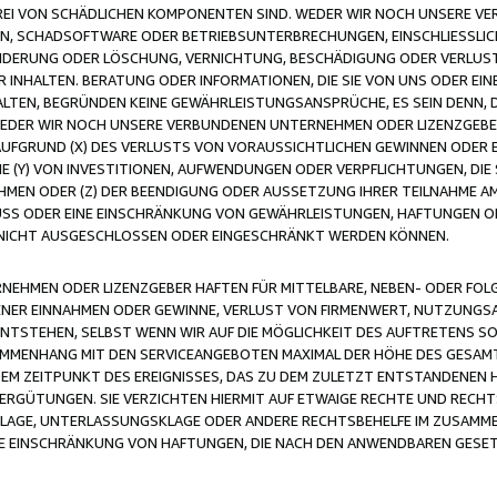
FREI VON SCHÄDLICHEN KOMPONENTEN SIND. WEDER WIR NOCH UNSERE 
VIREN, SCHADSOFTWARE ODER BETRIEBSUNTERBRECHUNGEN, EINSCHLIESSL
ÄNDERUNG ODER LÖSCHUNG, VERNICHTUNG, BESCHÄDIGUNG ODER VERLUST 
INHALTEN. BERATUNG ODER INFORMATIONEN, DIE SIE VON UNS ODER EIN
LTEN, BEGRÜNDEN KEINE GEWÄHRLEISTUNGSANSPRÜCHE, ES SEIN DENN, DI
WEDER WIR NOCH UNSERE VERBUNDENEN UNTERNEHMEN ODER LIZENZGEBE
FGRUND (X) DES VERLUSTS VON VORAUSSICHTLICHEN GEWINNEN ODER 
 (Y) VON INVESTITIONEN, AUFWENDUNGEN ODER VERPFLICHTUNGEN, DIE 
EN ODER (Z) DER BEENDIGUNG ODER AUSSETZUNG IHRER TEILNAHME A
LUSS ODER EINE EINSCHRÄNKUNG VON GEWÄHRLEISTUNGEN, HAFTUNGEN O
NICHT AUSGESCHLOSSEN ODER EINGESCHRÄNKT WERDEN KÖNNEN.
EHMEN ODER LIZENZGEBER HAFTEN FÜR MITTELBARE, NEBEN- ODER FOL
R EINNAHMEN ODER GEWINNE, VERLUST VON FIRMENWERT, NUTZUNGSAU
TSTEHEN, SELBST WENN WIR AUF DIE MÖGLICHKEIT DES AUFTRETENS S
MENHANG MIT DEN SERVICEANGEBOTEN MAXIMAL DER HÖHE DES GESAMT
M ZEITPUNKT DES EREIGNISSES, DAS ZU DEM ZULETZT ENTSTANDENEN 
ERGÜTUNGEN. SIE VERZICHTEN HIERMIT AUF ETWAIGE RECHTE UND RECHT
KLAGE, UNTERLASSUNGSKLAGE ODER ANDERE RECHTSBEHELFE IM ZUSAMME
NE EINSCHRÄNKUNG VON HAFTUNGEN, DIE NACH DEN ANWENDBAREN GESE