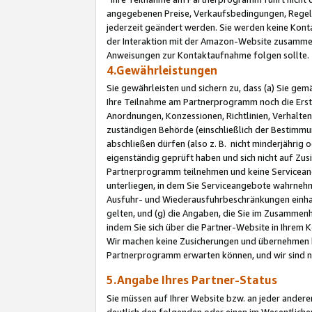
angegebenen Preise, Verkaufsbedingungen, Regeln
jederzeit geändert werden. Sie werden keine Konta
der Interaktion mit der Amazon-Website zusamme
Anweisungen zur Kontaktaufnahme folgen sollte.
4.Gewährleistungen
Sie gewährleisten und sichern zu, dass (a) Sie g
Ihre Teilnahme am Partnerprogramm noch die Erst
Anordnungen, Konzessionen, Richtlinien, Verhalten
zuständigen Behörde (einschließlich der Bestimmu
abschließen dürfen (also z. B. nicht minderjährig
eigenständig geprüft haben und sich nicht auf Zusi
Partnerprogramm teilnehmen und keine Servicean
unterliegen, in dem Sie Serviceangebote wahrneh
Ausfuhr- und Wiederausfuhrbeschränkungen einhal
gelten, und (g) die Angaben, die Sie im Zusammen
indem Sie sich über die Partner-Website in Ihrem
Wir machen keine Zusicherungen und übernehmen 
Partnerprogramm erwarten können, und wir sind n
5.Angabe Ihres Partner-Status
Sie müssen auf Ihrer Website bzw. an jeder ander
deutlich den folgenden oder einen im Wesentlichen