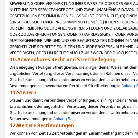
BEWERBUNG ODER VERMARKTUNG IHRER WEBSITE ODER DES GGF. AUF 
NUTZUNG DER SERVICEANGEBOTE UND ZWAR UNABHÄNGIG DAVON, O
GESETZLICHEN BESTIMMUNGEN ZULÄSSIG IST ODER NICHT, (D) EINE
(EINSCHLIESSLICH EINER PROGRAMMRICHTLINIE), (E) IHREN STEUER
DER EINTREIBUNG ODER ZAHLUNG IHRER STEUERN UND ZOLLABGAB
ODER ZOLLVERPFLICHTUNGEN, ODER (F) FAHRLÄSSIGKEIT ODER VORS
AUFTRAGNEHMER. WIR UND UNSERE BEAUFTRAGTEN KÖNNEN IM NAME
GERICHTLICHE SCHRITTE EINLEITEN UND JEDE PROZESSUALE HAND
VERTEIDIGEN, ODER UM RECHTE AUCH ZUM ZWECK DER DURCHSETZU
10.Anwendbares Recht und Streitbeilegung
Die Beilegung etwaiger Streitigkeiten, die in irgendeiner Weise mit de
angeblichen Verletzung dieser Vereinbarung), den im Rahmen dieser Ve
Geschäftsbeziehung mit uns oder unseren verbundenen Unternehmen zu
Bestimmungen zu anwendbarem Recht und Streitbeilegung in
Anhang 
11.Steuern
Steuern und damit verbundene Verpflichtungen, die in irgendeiner Wei
tatsächlichen oder angeblichen Verletzung dieser Vereinbarung), den 
Geschäftsbeziehung mit uns oder unseren verbundenen Unternehmen z
Steuerbestimmungen in
Anhang 3
.
12.Weitere Bestimmungen
Wir können von Zeit zu Zeit Mitteilungen im Zusammenhang mit dem Par