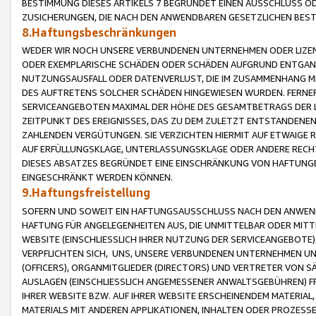
BESTIMMUNG DIESES ARTIKELS 7 BEGRÜNDET EINEN AUSSCHLUSS 
ZUSICHERUNGEN, DIE NACH DEN ANWENDBAREN GESETZLICHEN BE
8.Haftungsbeschränkungen
WEDER WIR NOCH UNSERE VERBUNDENEN UNTERNEHMEN ODER LIZEN
ODER EXEMPLARISCHE SCHÄDEN ODER SCHÄDEN AUFGRUND ENTGANG
NUTZUNGSAUSFALL ODER DATENVERLUST, DIE IM ZUSAMMENHANG MI
DES AUFTRETENS SOLCHER SCHÄDEN HINGEWIESEN WURDEN. FERN
SERVICEANGEBOTEN MAXIMAL DER HÖHE DES GESAMTBETRAGS DER 
ZEITPUNKT DES EREIGNISSES, DAS ZU DEM ZULETZT ENTSTANDENE
ZAHLENDEN VERGÜTUNGEN. SIE VERZICHTEN HIERMIT AUF ETWAIGE 
AUF ERFÜLLUNGSKLAGE, UNTERLASSUNGSKLAGE ODER ANDERE RECHT
DIESES ABSATZES BEGRÜNDET EINE EINSCHRÄNKUNG VON HAFTUNG
EINGESCHRÄNKT WERDEN KÖNNEN.
9.Haftungsfreistellung
SOFERN UND SOWEIT EIN HAFTUNGSAUSSCHLUSS NACH DEN ANWENDB
HAFTUNG FÜR ANGELEGENHEITEN AUS, DIE UNMITTELBAR ODER MITT
WEBSITE (EINSCHLIESSLICH IHRER NUTZUNG DER SERVICEANGEBOTE)
VERPFLICHTEN SICH, UNS, UNSERE VERBUNDENEN UNTERNEHMEN UN
(OFFICERS), ORGANMITGLIEDER (DIRECTORS) UND VERTRETER VON 
AUSLAGEN (EINSCHLIESSLICH ANGEMESSENER ANWALTSGEBÜHREN) FR
IHRER WEBSITE BZW. AUF IHRER WEBSITE ERSCHEINENDEM MATERIAL
MATERIALS MIT ANDEREN APPLIKATIONEN, INHALTEN ODER PROZESSE