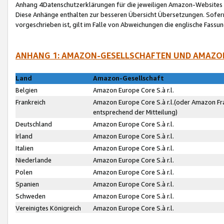
Anhang 4Datenschutzerklärungen für die jeweiligen Amazon-Websites
Diese Anhänge enthalten zur besseren Übersicht Übersetzungen. Sofe
vorgeschrieben ist, gilt im Falle von Abweichungen die englische Fass
ANHANG 1: AMAZON-GESELLSCHAFTEN UND AMAZO
Land
Amazon-Gesellschaft
Belgien
Amazon Europe Core S.à r.l.
Frankreich
Amazon Europe Core S.à r.l.(oder Amazon Fr
entsprechend der Mitteilung)
Deutschland
Amazon Europe Core S.à r.l.
Irland
Amazon Europe Core S.à r.l.
Italien
Amazon Europe Core S.à r.l.
Niederlande
Amazon Europe Core S.à r.l.
Polen
Amazon Europe Core S.à r.l.
Spanien
Amazon Europe Core S.à r.l.
Schweden
Amazon Europe Core S.à r.l.
Vereinigtes Königreich
Amazon Europe Core S.à r.l.