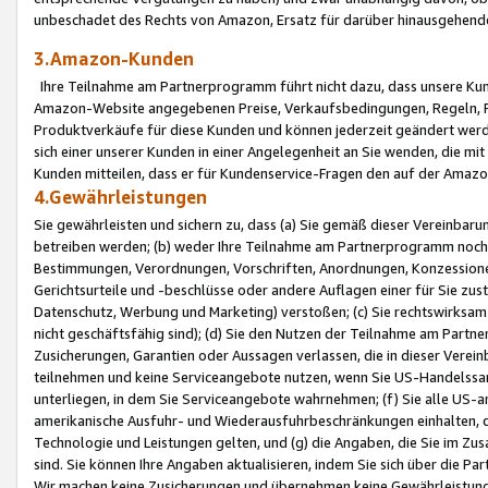
unbeschadet des Rechts von Amazon, Ersatz für darüber hinausgehen
3.Amazon-Kunden
Ihre Teilnahme am Partnerprogramm führt nicht dazu, dass unsere Kun
Amazon-Website angegebenen Preise, Verkaufsbedingungen, Regeln, Ri
Produktverkäufe für diese Kunden und können jederzeit geändert werde
sich einer unserer Kunden in einer Angelegenheit an Sie wenden, die 
Kunden mitteilen, dass er für Kundenservice-Fragen den auf der Ama
4.Gewährleistungen
Sie gewährleisten und sichern zu, dass (a) Sie gemäß dieser Vereinba
betreiben werden; (b) weder Ihre Teilnahme am Partnerprogramm noch d
Bestimmungen, Verordnungen, Vorschriften, Anordnungen, Konzessionen,
Gerichtsurteile und -beschlüsse oder andere Auflagen einer für Sie zu
Datenschutz, Werbung und Marketing) verstoßen; (c) Sie rechtswirksam 
nicht geschäftsfähig sind); (d) Sie den Nutzen der Teilnahme am Partne
Zusicherungen, Garantien oder Aussagen verlassen, die in dieser Verein
teilnehmen und keine Serviceangebote nutzen, wenn Sie US-Handelssa
unterliegen, in dem Sie Serviceangebote wahrnehmen; (f) Sie alle US
amerikanische Ausfuhr- und Wiederausfuhrbeschränkungen einhalten, 
Technologie und Leistungen gelten, und (g) die Angaben, die Sie im 
sind. Sie können Ihre Angaben aktualisieren, indem Sie sich über die 
Wir machen keine Zusicherungen und übernehmen keine Gewährleistun