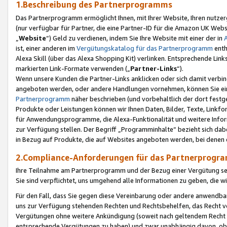
1.Beschreibung des Partnerprogramms
Das Partnerprogramm ermöglicht Ihnen, mit Ihrer Website, Ihren nutzer
(nur verfügbar für Partner, die eine Partner-ID für die Amazon UK We
„
Website
“) Geld zu verdienen, indem Sie Ihre Website mit einer der in
ist, einer anderen im
Vergütungskatalog für das Partnerprogramm
enth
Alexa Skill (über das Alexa Shopping Kit) verlinken. Entsprechende Lin
markierten Link-Formate verwenden („
Partner-Links
“).
Wenn unsere Kunden die Partner-Links anklicken oder sich damit verbi
angeboten werden, oder andere Handlungen vornehmen, können Sie eine
Partnerprogramm
näher beschrieben (und vorbehaltlich der dort festg
Produkte oder Leistungen können wir Ihnen Daten, Bilder, Texte, Linkfo
für Anwendungsprogramme, die Alexa-Funktionalität und weitere Inf
zur Verfügung stellen. Der Begriff „Programminhalte“ bezieht sich dabe
in Bezug auf Produkte, die auf Websites angeboten werden, bei denen 
2.Compliance-Anforderungen für das Partnerprog
Ihre Teilnahme am Partnerprogramm und der Bezug einer Vergütung setz
Sie sind verpflichtet, uns umgehend alle Informationen zu geben, die w
Für den Fall, dass Sie gegen diese Vereinbarung oder andere anwendba
uns zur Verfügung stehenden Rechten und Rechtsbehelfen, das Recht vo
Vergütungen ohne weitere Ankündigung (soweit nach geltendem Recht z
entsprechende Vergütungen zu haben) und zwar unabhängig davon, ob 