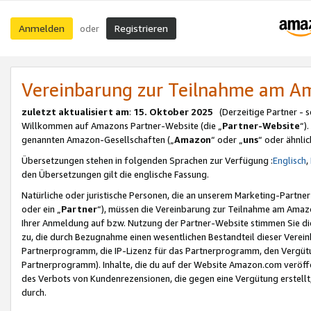
Anmelden
Registrieren
oder
Vereinbarung zur Teilnahme am 
zuletzt aktualisiert am
:
15. Oktober 2025
(Derzeitige Partner - 
Willkommen auf Amazons Partner-Website (die „
Partner-Website
“)
genannten Amazon-Gesellschaften („
Amazon
“ oder „
uns
“ oder ähnli
Übersetzungen stehen in folgenden Sprachen zur Verfügung :
Englisch
,
den Übersetzungen gilt die englische Fassung.
Natürliche oder juristische Personen, die an unserem Marketing-Partn
oder ein „
Partner
“), müssen die Vereinbarung zur Teilnahme am Ama
Ihrer Anmeldung auf bzw. Nutzung der Partner-Website stimmen Sie die
zu, die durch Bezugnahme einen wesentlichen Bestandteil dieser Verei
Partnerprogramm, die IP-Lizenz für das Partnerprogramm, den Vergütu
Partnerprogramm). Inhalte, die du auf der Website Amazon.com veröffe
des Verbots von Kundenrezensionen, die gegen eine Vergütung erstellt, 
durch.