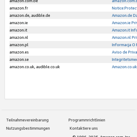
amazon.com.be
amazon.com.b
amazon.fr
Notice:Protec
amazon.de, audible.de
Amazon.de Da
amazon.ie
Amazon.ie Pri
amazon.it
Amazon.it Inf
amazon.nl
Amazon.nl Pri
amazon.pl
Informacja O
amazon.es
Aviso de Priv
amazon.se
Integritetsm
amazon.co.uk, audible.co.uk
Amazon.co.uk 
Teilnahmevereinbarung
Programmrichtlinien
Nutzungsbestimmungen
Kontaktiere uns