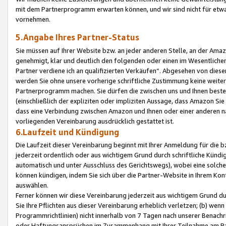
mit dem Partnerprogramm erwarten können, und wir sind nicht für etwa
vornehmen.
5.Angabe Ihres Partner-Status
Sie müssen auf Ihrer Website bzw. an jeder anderen Stelle, an der Am
genehmigt, klar und deutlich den folgenden oder einen im Wesentlichen
Partner verdiene ich an qualifizierten Verkäufen“. Abgesehen von die
werden Sie ohne unsere vorherige schriftliche Zustimmung keine weite
Partnerprogramm machen. Sie dürfen die zwischen uns und Ihnen best
(einschließlich der expliziten oder impliziten Aussage, dass Amazon Si
dass eine Verbindung zwischen Amazon und Ihnen oder einer anderen natü
vorliegenden Vereinbarung ausdrücklich gestattet ist.
6.Laufzeit und Kündigung
Die Laufzeit dieser Vereinbarung beginnt mit Ihrer Anmeldung für die 
jederzeit ordentlich oder aus wichtigem Grund durch schriftliche Kündi
automatisch und unter Ausschluss des Gerichtswegs), wobei eine solch
können kündigen, indem Sie sich über die Partner-Website in Ihrem Ko
auswählen.
Ferner können wir diese Vereinbarung jederzeit aus wichtigem Grund dur
Sie Ihre Pflichten aus dieser Vereinbarung erheblich verletzen; (b) wen
Programmrichtlinien) nicht innerhalb von 7 Tagen nach unserer Benachr
oder Haftungsansprüchen im Zusammenhang mit Ihrer Teilnahme am Pa