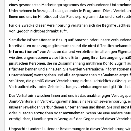
eines gesonderten Marketingprogramms des verbundenen Unternehmens
Unternehmen in Bezug auf das gesonderte Programm. Diese Vereinbarung
Ihnen und uns im Hinblick auf das Partnerprogramm dar und ersetzt al
Für die Zwecke dieser Vereinbarung verstehen sich die Begriffe „schließ
von „jedoch nicht beschränkt auf“.
Sämtliche Informationen in Bezug auf Amazon oder unsere verbunde
bereitstellen oder zugänglich machen und die nicht öffentlich bekannt bz
Informationen
“ von Amazon dar und verbleiben im alleinigen Eigent
wie dies angemessenerweise für die Erbringung Ihrer Leistungen gemäß d
juristischen Personen, die im Zusammenhang mit Ihrem Konto Zugriff au
Pflichten kennen und einhalten. Sie werden Vertrauliche Informationen 
Unternehmen) weitergeben und alle angemessenen Maßnahmen ergreifen
schützen, die gemäß dieser Vereinbarung nicht ausdrücklich zulässig is
Vertraulichkeits- oder Geheimhaltungsvereinbarungen und gilt für die
Das Verhältnis zwischen Ihnen und uns ist das unabhängiger Vertragspa
Joint-Venture, ein Vertretungsverhältnis, eine Franchisevereinbarung, 
unseren jeweiligen verbundenen Unternehmen und Ihnen. Sie sind ni
oder Zusagen abzugeben oder anzunehmen. Wenn Sie eine andere natürli
ermöglichen, Handlungen in Bezug auf den Gegenstand dieser Vereinbar
Ungeachtet anders lautender Bestimmungen in dieser Vereinbarung wird