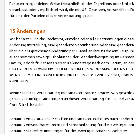
Parteien in irgendeiner Weise (einschließlich des Ergreifens oder Unt
veranlasst oder verpflichtet wird, die mit US-Gesetzen, Vorschriften,
für eine der Parteien dieser Vereinbarung gelten.
13.Änderungen
Wir behalten uns das Recht vor, einzelne oder alle Bestimmungen diese
Änderungsmitteilung, eine geänderte Vereinbarung oder eine geänderte 
über die entsprechende Änderung per E-Mail an Ihre zu diesem Zeitpun
ausgenommen etwaige Erhöhungen der Standardvergütung im Rahmen
Datum, jedoch frühestens sieben Kalendertage nach dem Datum, an de
PARTNERPROGRAMM NACH DEM DATUM DES WIRKSAMWERDENS DER Ä
WENN SIE MIT EINER ÄNDERUNG NICHT EINVERSTANDEN SIND, HABEN S
KÜNDIGEN.
Wenn Sie diese Vereinbarung mit Amazon France Services SAS geschlo
gelten zukünftige Änderungen an dieser Vereinbarung für Sie und Ama
Core S.à r.l. bezieht.
Anhang 1Amazon-Gesellschaften und Amazon-Websites nach Ländern
Anhang 2Anwendbares Recht und Streitbeilegung für die jeweiligen 
Anhang 3Steuerbestimmungen für die jeweiligen Amazon-Websites