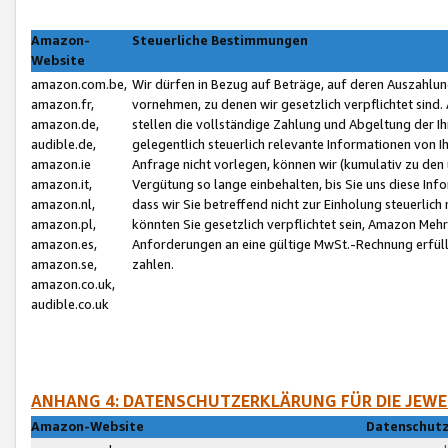
Amazon-
Steuerliche Bestimmungen
Website
amazon.com.be,
Wir dürfen in Bezug auf Beträge, auf deren Auszahlun
amazon.fr,
vornehmen, zu denen wir gesetzlich verpflichtet sind
amazon.de,
stellen die vollständige Zahlung und Abgeltung der 
audible.de,
gelegentlich steuerlich relevante Informationen von I
amazon.ie
Anfrage nicht vorlegen, können wir (kumulativ zu de
amazon.it,
Vergütung so lange einbehalten, bis Sie uns diese Inf
amazon.nl,
dass wir Sie betreffend nicht zur Einholung steuerlich 
amazon.pl,
könnten Sie gesetzlich verpflichtet sein, Amazon Meh
amazon.es,
Anforderungen an eine gültige MwSt.-Rechnung erfüllt
amazon.se,
zahlen.
amazon.co.uk,
audible.co.uk
ANHANG 4: DATENSCHUTZERKLÄRUNG FÜR DIE JEWE
Amazon-Website
Datenschutz