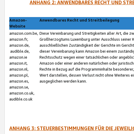
ANHANG 2: ANWENDBARES RECHT UND STRE
Amazon-
Anwendbares Recht und Streitbeilegung
Website
amazon.com.be,
Diese Vereinbarung und Streitigkeiten aller Art, die 
amazon.fr,
Großherzogtums Luxemburg unter Ausschluss seiner Kol
amazon.de,
ausschließlichen Zuständigkeit der Gerichte im Geri
audible.de,
dieser Vereinbarung kann Amazon bei einem zuständig
amazon.ie
Rechtsschutz wegen einer tatsächlichen oder angebli
amazon.it,
Amazon oder einer anderen natürlichen oder juristisc
amazon.nl,
Rechte in Bezug auf die Programminhalte besonderer,
amazon.pl,
Wert darstellen, dessen Verlust nicht ohne Weiteres e
amazon.es,
ausgeglichen werden kann.
amazon.se,
amazon.co.uk,
audible.co.uk
ANHANG 3: STEUERBESTIMMUNGEN FÜR DIE JEWEIL