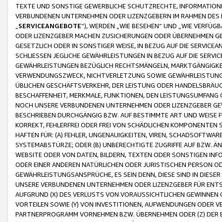
TEXTE UND SONSTIGE GEWERBLICHE SCHUTZRECHTE, INFORMATIONE
VERBUNDENEN UNTERNEHMEN ODER LIZENZGEBERN IM RAHMEN DES
„
SERVICEANGEBOTE
“), WERDEN „WIE BESEHEN“ UND „WIE VERFÜ
ODER LIZENZGEBER MACHEN ZUSICHERUNGEN ODER ÜBERNEHMEN GEW
GESETZLICH ODER IN SONSTIGER WEISE, IN BEZUG AUF DIE SERVI
SCHLIESSEN JEGLICHE GEWÄHRLEISTUNGEN IN BEZUG AUF DIE SERVI
GEWÄHRLEISTUNGEN BEZÜGLICH RECHTSMÄNGELN, MARKTGÄNGIGKEIT
VERWENDUNGSZWECK, NICHTVERLETZUNG SOWIE GEWÄHRLEISTUNGEN 
ÜBLICHEN GESCHÄFTSVERKEHR, DER LEISTUNG ODER HANDELSBRÄUCH
BESCHAFFENHEIT, MERKMALE, FUNKTIONEN, DEN LEISTUNGSUMFANG 
NOCH UNSERE VERBUNDENEN UNTERNEHMEN ODER LIZENZGEBER GEWÄ
BESCHRIEBEN DURCHGÄNGIG BZW. AUF BESTIMMTE ART UND WEISE
KORREKT, FEHLERFREI ODER FREI VON SCHÄDLICHEN KOMPONENTEN
HAFTEN FÜR: (A) FEHLER, UNGENAUIGKEITEN, VIREN, SCHADSOFTW
SYSTEMABSTÜRZE; ODER (B) UNBERECHTIGTE ZUGRIFFE AUF BZW. 
WEBSITE ODER VON DATEN, BILDERN, TEXTEN ODER SONSTIGEN INF
ODER EINER ANDEREN NATÜRLICHEN ODER JURISTISCHEN PERSON OD
GEWÄHRLEISTUNGSANSPRÜCHE, ES SEIN DENN, DIESE SIND IN DIES
UNSERE VERBUNDENEN UNTERNEHMEN ODER LIZENZGEBER FÜR EN
AUFGRUND (X) DES VERLUSTS VON VORAUSSICHTLICHEN GEWINNEN
VORTEILEN SOWIE (Y) VON INVESTITIONEN, AUFWENDUNGEN ODER VE
PARTNERPROGRAMM VORNEHMEN BZW. ÜBERNEHMEN ODER (Z) DER 