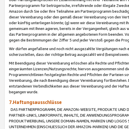
Partnerprogramm für betrügerische, irreführende oder illegale Zwecke
Amazon durch Sie oder Ihre Teilnahme am Partnerprogramm beschädig
dieser Vereinbarung oder den gemäß dieser Vereinbarung von den Vertr
oder künftig unterliegen könnte; (g) wenn wir diese Vereinbarung mit I
gemeinsam mit Ihnen agieren, bereits in der Vergangenheit, gleich aus
das Partnerprogramm in der allgemein angebotenen Form beenden. Vors
gegen die Bestimmungen der Ziffer 5 und jeder Verstoß gegen die Prog
Wir dürfen angefallene und noch nicht ausgezahlte Vergütungen nach 
sicherzustellen, dass der richtige Betrag ausgezahlt wird (beispielsw
Mit Beendigung dieser Vereinbarung erlöschen alle Rechte und Pflichte
eingeräumten Lizenzen/Nutzungsrechte; hiervon ausgenommen sind die in 
Programmrichtlinien festgelegten Rechte und Pflichten der Parteien sow
Vereinbarung, die nach Beendigung dieser Vereinbarung fortbestehen. D
entstandenen Verbindlichkeiten aus dieser Vereinbarung und der Haft
begangen wurde.
7.Haftungsausschlüsse
DAS PARTNERPROGRAMM, DIE AMAZON-WEBSITE, PRODUKTE UND DI
PARTNER-LINKS, LINKFORMATE, INHALTE, DIE ANWENDUNGSPROGR
PRODUKTWERBUNG, UNSERE DOMAIN-NAMEN, MARKEN UND LOGOS S
UNTERNEHMEN (EINSCHLIESSLICH DER AMAZON-MARKEN) UND DIE GE