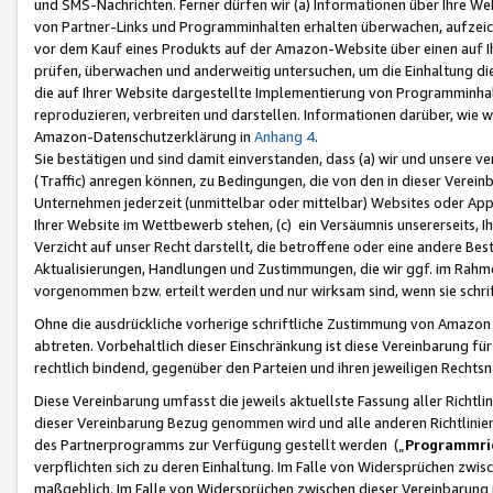
und SMS-Nachrichten. Ferner dürfen wir (a) Informationen über Ihre We
von Partner-Links und Programminhalten erhalten überwachen, aufzei
vor dem Kauf eines Produkts auf der Amazon-Website über einen auf Ih
prüfen, überwachen und anderweitig untersuchen, um die Einhaltung dies
die auf Ihrer Website dargestellte Implementierung von Programminhalt
reproduzieren, verbreiten und darstellen. Informationen darüber, wie w
Amazon-Datenschutzerklärung in
Anhang 4
.
Sie bestätigen und sind damit einverstanden, dass (a) wir und unsere 
(Traffic) anregen können, zu Bedingungen, die von den in dieser Vere
Unternehmen jederzeit (unmittelbar oder mittelbar) Websites oder Appl
Ihrer Website im Wettbewerb stehen, (c) ein Versäumnis unsererseits, I
Verzicht auf unser Recht darstellt, die betroffene oder eine andere B
Aktualisierungen, Handlungen und Zustimmungen, die wir ggf. im Rahme
vorgenommen bzw. erteilt werden und nur wirksam sind, wenn sie schri
Ohne die ausdrückliche vorherige schriftliche Zustimmung von Amazon
abtreten. Vorbehaltlich dieser Einschränkung ist diese Vereinbarung f
rechtlich bindend, gegenüber den Parteien und ihren jeweiligen Rech
Diese Vereinbarung umfasst die jeweils aktuellste Fassung aller Richtli
dieser Vereinbarung Bezug genommen wird und alle anderen Richtlinie
des Partnerprogramms zur Verfügung gestellt werden („
Programmric
verpflichten sich zu deren Einhaltung. Im Falle von Widersprüchen zwi
maßgeblich. Im Falle von Widersprüchen zwischen dieser Vereinbarun