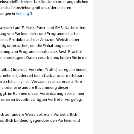
nschließlich einer tatsächlichen oder angeblichen
Geschäftsbeziehung mit uns oder unseren
mungen in
Anhang 3
.
schränkt auf E-Mails, Push- und SMS-Nachrichten.
ellung von Partner-Links und Programminhalten
 eines Produkts auf der Amazon-Website über
tig untersuchen, um die Einhaltung dieser
ntierung von Programminhalten als Best-Practice-
sonenbezogene Daten verarbeiten, finden Sie in der
telbar) Internet-Verkehr (Traffic) anregen können,
rnehmen jederzeit (unmittelbar oder mittelbar)
b stehen, (c) ein Versäumnis unsererseits, Ihre
fene oder eine andere Bestimmung dieser
r ggf. im Rahmen dieser Vereinbarung vornehmen
ch unseren bevollmächtigten Vertreter vorgelegt
ch auf andere Weise abtreten. Vorbehaltlich
rechtlich bindend, gegenüber den Parteien und