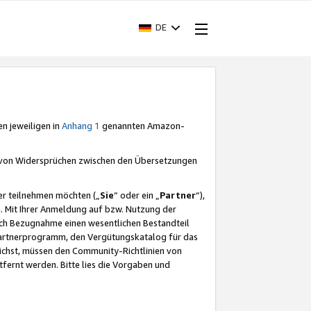
DE
en jeweiligen in
Anhang 1
genannten Amazon-
e von Widersprüchen zwischen den Übersetzungen
er teilnehmen möchten („
Sie
“ oder ein „
Partner
“),
. Mit Ihrer Anmeldung auf bzw. Nutzung der
durch Bezugnahme einen wesentlichen Bestandteil
 Partnerprogramm, den Vergütungskatalog für das
ichst, müssen den Community-Richtlinien von
fernt werden. Bitte lies die Vorgaben und