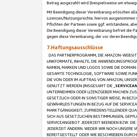
Betrag ausgezahlt wird (beispielsweise um etwai
Mit Beendigung dieser Vereinbarung erlöschen alle
Lizenzen/Nutzungsrechte; hiervon ausgenommen sind
Pflichten der Parteien sowie ggf. entstandene, ab
Die Beendigung dieser Vereinbarung befreit die P
gegen diese Vereinbarung, der vor deren Beendi
7.Haftungsausschlüsse
DAS PARTNERPROGRAMM, DIE AMAZON-WEBSITE,
LINKFORMATE, INHALTE, DIE ANWENDUNGSPRO
NAMEN, MARKEN UND LOGOS SOWIE DIE DOMAIN
GESAMTE TECHNOLOGIE, SOFTWARE SOWIE FUNKT
DIE VON ODER IM AUFTRAG VON AMAZON, UNS
GENUTZT WERDEN (INSGESAMT DIE „
SERVICEA
UNTERNEHMEN ODER LIZENZGEBER MACHEN ZUSI
GESETZLICH ODER IN SONSTIGER WEISE, IN BE
GEWÄHRLEISTUNGEN IN BEZUG AUF DIE SERVICE
MARKTGÄNGIGKEIT, ZUFRIEDENSTELLENDER QUA
SICH AUS GESETZLICHEN BESTIMMUNGEN, GEPFL
SERVICEANGEBOT JEDERZEIT BEENDEN BZW. DIE
JEDERZEIT ÄNDERN. WEDER WIR NOCH UNSERE 
BEREITGESTELLT ODER WIE BESCHRIEBEN DURC