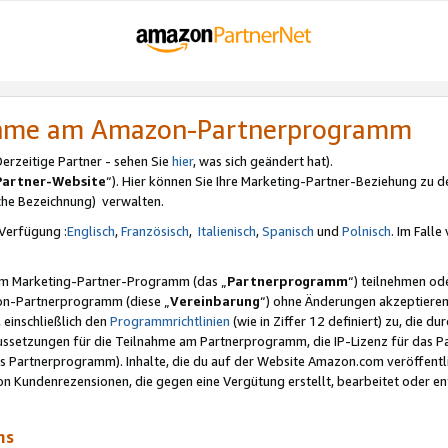
nahme am Amazon-Partnerprogramm
rzeitige Partner - sehen Sie
hier
, was sich geändert hat).
Partner-Website
“). Hier können Sie Ihre Marketing-Partner-Beziehung zu d
iche Bezeichnung) verwalten.
Verfügung :
Englisch
,
Französisch
,
Italienisch
,
Spanisch
und
Polnisch
. Im Fall
erem Marketing-Partner-Programm (das „
Partnerprogramm
“) teilnehmen od
on-Partnerprogramm (diese „
Vereinbarung
“) ohne Änderungen akzeptieren
 einschließlich den
Programmrichtlinien
(wie in Ziffer 12 definiert) zu, die 
raussetzungen für die Teilnahme am Partnerprogramm, die IP-Lizenz für das
s Partnerprogramm). Inhalte, die du auf der Website Amazon.com veröffentl
n Kundenrezensionen, die gegen eine Vergütung erstellt, bearbeitet oder ent
mms