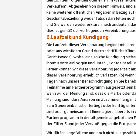
Verkäufen“. Abgesehen von diesem Hinweis, und a
keine weiteren öffentlichen Angaben in Bezug au
Geschäftsbeziehung weder falsch darstellen noch a
und Sie werden weder erklären noch andeuten, dass
dies ist gemäß der vorliegenden Vereinbarung ausd
6.Laufzeit und Kündigung
Die Laufzeit dieser Vereinbarung beginnt mit Ihre
oder aus wichtigem Grund durch schriftliche Kündi
Gerichtswegs), wobei eine solche Kündigung siebe
Ihrem Konto einloggen und unter „Kontoeinstellu
Ferner können wir diese Vereinbarung jederzeit aus
dieser Vereinbarung erheblich verletzen; (b) wenn
Tagen nach unserer Benachrichtigung an Sie behe
Teilnahme am Partnerprogramm ausgesetzt sein kö
wenn wir der Meinung sind, dass die Marke oder 
Meinung sind, dass Amazon im Zusammenhang mit d
zum Steuereinbehalt unterliegt oder künftig unter
sind oder gemeinsam mit Ihnen agieren, bereits in
Partnerprogramm in der allgemein angebotenen Fo
der Ziffer 5 und jeder Verstoß gegen die Programm
Wir dürfen angefallene und noch nicht ausgezahlt