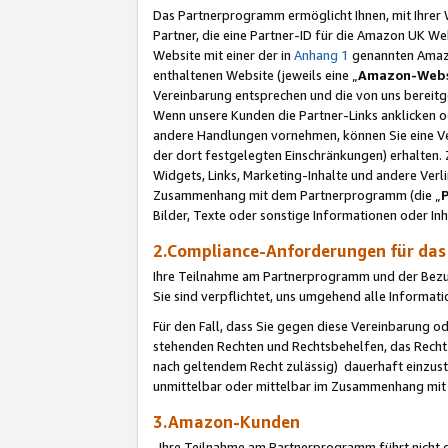
Das Partnerprogramm ermöglicht Ihnen, mit Ihrer W
Partner, die eine Partner-ID für die Amazon UK W
Website mit einer der in
Anhang 1
genannten Amazon
enthaltenen Website (jeweils eine „
Amazon-Webs
Vereinbarung entsprechen und die von uns bereitg
Wenn unsere Kunden die Partner-Links anklicken 
andere Handlungen vornehmen, können Sie eine Ver
der dort festgelegten Einschränkungen) erhalten. 
Widgets, Links, Marketing-Inhalte und andere Ver
Zusammenhang mit dem Partnerprogramm (die „
Bilder, Texte oder sonstige Informationen oder In
2.Compliance-Anforderungen für d
Ihre Teilnahme am Partnerprogramm und der Bezug 
Sie sind verpflichtet, uns umgehend alle Informat
Für den Fall, dass Sie gegen diese Vereinbarung 
stehenden Rechten und Rechtsbehelfen, das Recht
nach geltendem Recht zulässig) dauerhaft einzus
unmittelbar oder mittelbar im Zusammenhang mit
3.Amazon-Kunden
Ihre Teilnahme am Partnerprogramm führt nicht d