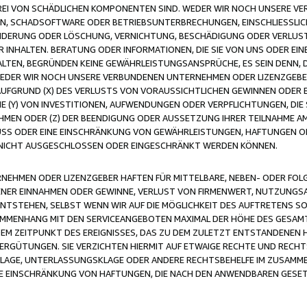
FREI VON SCHÄDLICHEN KOMPONENTEN SIND. WEDER WIR NOCH UNSERE 
VIREN, SCHADSOFTWARE ODER BETRIEBSUNTERBRECHUNGEN, EINSCHLIESSL
ÄNDERUNG ODER LÖSCHUNG, VERNICHTUNG, BESCHÄDIGUNG ODER VERLUST 
INHALTEN. BERATUNG ODER INFORMATIONEN, DIE SIE VON UNS ODER EIN
LTEN, BEGRÜNDEN KEINE GEWÄHRLEISTUNGSANSPRÜCHE, ES SEIN DENN, DI
WEDER WIR NOCH UNSERE VERBUNDENEN UNTERNEHMEN ODER LIZENZGEBE
FGRUND (X) DES VERLUSTS VON VORAUSSICHTLICHEN GEWINNEN ODER 
 (Y) VON INVESTITIONEN, AUFWENDUNGEN ODER VERPFLICHTUNGEN, DIE 
EN ODER (Z) DER BEENDIGUNG ODER AUSSETZUNG IHRER TEILNAHME A
LUSS ODER EINE EINSCHRÄNKUNG VON GEWÄHRLEISTUNGEN, HAFTUNGEN O
NICHT AUSGESCHLOSSEN ODER EINGESCHRÄNKT WERDEN KÖNNEN.
EHMEN ODER LIZENZGEBER HAFTEN FÜR MITTELBARE, NEBEN- ODER FOL
R EINNAHMEN ODER GEWINNE, VERLUST VON FIRMENWERT, NUTZUNGSAU
TSTEHEN, SELBST WENN WIR AUF DIE MÖGLICHKEIT DES AUFTRETENS S
MENHANG MIT DEN SERVICEANGEBOTEN MAXIMAL DER HÖHE DES GESAMT
M ZEITPUNKT DES EREIGNISSES, DAS ZU DEM ZULETZT ENTSTANDENEN 
ERGÜTUNGEN. SIE VERZICHTEN HIERMIT AUF ETWAIGE RECHTE UND RECHT
KLAGE, UNTERLASSUNGSKLAGE ODER ANDERE RECHTSBEHELFE IM ZUSAMME
NE EINSCHRÄNKUNG VON HAFTUNGEN, DIE NACH DEN ANWENDBAREN GESE