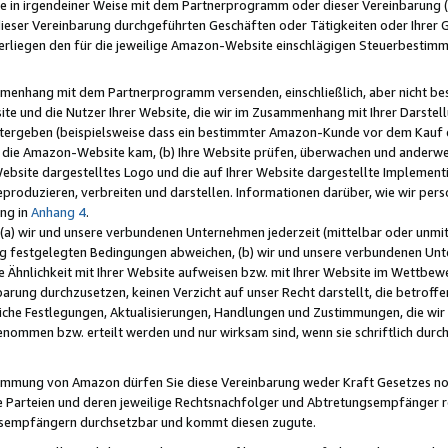
e in irgendeiner Weise mit dem Partnerprogramm oder dieser Vereinbarung (ei
ieser Vereinbarung durchgeführten Geschäften oder Tätigkeiten oder Ihrer 
liegen den für die jeweilige Amazon-Website einschlägigen Steuerbestim
mmenhang mit dem Partnerprogramm versenden, einschließlich, aber nicht be
site und die Nutzer Ihrer Website, die wir im Zusammenhang mit Ihrer Darst
itergeben (beispielsweise dass ein bestimmter Amazon-Kunde vor dem Kauf
uf die Amazon-Website kam, (b) Ihre Website prüfen, überwachen und anderwei
r Website dargestelltes Logo und die auf Ihrer Website dargestellte Impleme
reproduzieren, verbreiten und darstellen. Informationen darüber, wie wir per
ng in
Anhang 4
.
 (a) wir und unsere verbundenen Unternehmen jederzeit (mittelbar oder unmit
ng festgelegten Bedingungen abweichen, (b) wir und unsere verbundenen Unte
 Ähnlichkeit mit Ihrer Website aufweisen bzw. mit Ihrer Website im Wettbewer
barung durchzusetzen, keinen Verzicht auf unser Recht darstellt, die betrof
liche Festlegungen, Aktualisierungen, Handlungen und Zustimmungen, die wi
enommen bzw. erteilt werden und nur wirksam sind, wenn sie schriftlich dur
stimmung von Amazon dürfen Sie diese Vereinbarung weder Kraft Gesetzes no
die Parteien und deren jeweilige Rechtsnachfolger und Abtretungsempfänger 
ngsempfängern durchsetzbar und kommt diesen zugute.