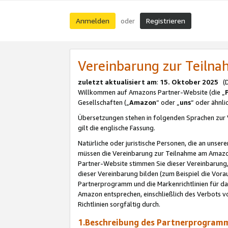
Anmelden
Registrieren
oder
Vereinbarung zur Teil
zuletzt aktualisiert am
:
15. Oktober 2025
(De
Willkommen auf Amazons Partner-Website (die „
Gesellschaften („
Amazon
“ oder „
uns
“ oder ähnl
Übersetzungen stehen in folgenden Sprachen zur 
gilt die englische Fassung.
Natürliche oder juristische Personen, die an uns
müssen die Vereinbarung zur Teilnahme am Amaz
Partner-Website stimmen Sie dieser Vereinbarung,
dieser Vereinbarung bilden (zum Beispiel die Vo
Partnerprogramm und die Markenrichtlinien für da
Amazon entsprechen, einschließlich des Verbots vo
Richtlinien sorgfältig durch.
1.Beschreibung des Partnerprogra