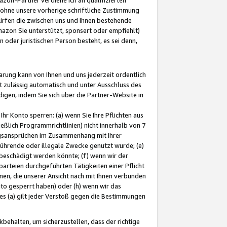
ohne unsere vorherige schriftliche Zustimmung
ürfen die zwischen uns und Ihnen bestehende
mazon Sie unterstützt, sponsert oder empfiehlt)
oder juristischen Person besteht, es sei denn,
arung kann von Ihnen und uns jederzeit ordentlich
t zulässig automatisch und unter Ausschluss des
gen, indem Sie sich über die Partner-Website in
hr Konto sperren: (a) wenn Sie Ihre Pflichten aus
eßlich Programmrichtlinien) nicht innerhalb von 7
ngsansprüchen im Zusammenhang mit Ihrer
ührende oder illegale Zwecke genutzt wurde; (e)
eschädigt werden könnte; (f) wenn wir der
rteien durchgeführten Tätigkeiten einer Pflicht
nen, die unserer Ansicht nach mit Ihnen verbunden
nto gesperrt haben) oder (h) wenn wir das
 (a) gilt jeder Verstoß gegen die Bestimmungen
ehalten, um sicherzustellen, dass der richtige