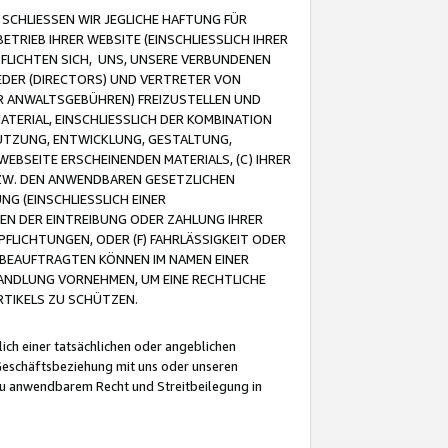
CHLIESSEN WIR JEGLICHE HAFTUNG FÜR
TRIEB IHRER WEBSITE (EINSCHLIESSLICH IHRER
FLICHTEN SICH, UNS, UNSERE VERBUNDENEN
EDER (DIRECTORS) UND VERTRETER VON
R ANWALTSGEBÜHREN) FREIZUSTELLEN UND
ATERIAL, EINSCHLIESSLICH DER KOMBINATION
NUTZUNG, ENTWICKLUNG, GESTALTUNG,
EBSEITE ERSCHEINENDEN MATERIALS, (C) IHRER
ZW. DEN ANWENDBAREN GESETZLICHEN
NG (EINSCHLIESSLICH EINER
BEN DER EINTREIBUNG ODER ZAHLUNG IHRER
LICHTUNGEN, ODER (F) FAHRLÄSSIGKEIT ODER
 BEAUFTRAGTEN KÖNNEN IM NAMEN EINER
HANDLUNG VORNEHMEN, UM EINE RECHTLICHE
TIKELS ZU SCHÜTZEN.
ich einer tatsächlichen oder angeblichen
Geschäftsbeziehung mit uns oder unseren
u anwendbarem Recht und Streitbeilegung in