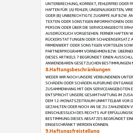
UNTERBRECHUNG, KORREKT, FEHLERFREI ODER 
HAFTEN FÜR: (A) FEHLER, UNGENAUIGKEITEN, 
ODER (B) UNBERECHTIGTE ZUGRIFFE AUF BZW. 
TEXTEN ODER SONSTIGEN INFORMATIONEN ODER 
PERSON ODER ÜBER DIE SERVICEANGEBOTE ERHA
AUSDRÜCKLICH VORGESEHEN. FERNER HAFTEN 
RÜCKERSTATTUNGEN ODER SCHADENSERSATZ AU
FIRMENWERT ODER SONSTIGEN VORTEILEN SOWIE
PARTNERPROGRAMM VORNEHMEN BZW. ÜBERNEHM
DIESES ARTIKELS 7 BEGRÜNDET EINEN AUSSCH
ANWENDBAREN GESETZLICHEN BESTIMMUNGEN 
8.Haftungsbeschränkungen
WEDER WIR NOCH UNSERE VERBUNDENEN UNTERN
SCHÄDEN ODER SCHÄDEN AUFGRUND ENTGANGENE
ZUSAMMENHANG MIT DEN SERVICEANGEBOTEN EN
ENTSPRICHT UNSERE GESAMTHAFTUNG IM ZUSAM
DEM 12-MONATSZEITRAUM UNMITTELBAR VOR DE
GEZAHLTEN ODER NOCH AN SIE ZU ZAHLENDEN V
EINSCHLIESSLICH DES RECHTS AUF ERFÜLLUNGS
BESTIMMUNG DIESES ABSATZES BEGRÜNDET EI
EINGESCHRÄNKT WERDEN KÖNNEN.
9.Haftungsfreistellung