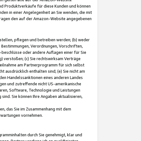
und Produktverkäufe für diese Kunden und können
nden in einer Angelegenheit an Sie wenden, die mit
e-Fragen den auf der Amazon-Website angegebenen
stellen, pflegen und betreiben werden; (b) weder
e Bestimmungen, Verordnungen, Vorschriften,
-beschlüsse oder andere Auflagen einer für Sie
 verstoßen; (c) Sie rechtswirksam Verträge
r Teilnahme am Partnerprogramm für sich selbst
t ausdrücklich enthalten sind; (e) Sie nicht am
den Handelssanktionen eines anderen Landes
gen und zutreffende nicht US-amerikanische
ren, Software, Technologie und Leistungen
sind. Sie können Ihre Angaben aktualisieren,
men, das Sie im Zusammenhang mit dem
 Erwartungen vornehmen.
ogramminhalten durch Sie genehmigt, klar und
zon-Partner verdiene ich an qualifizierten