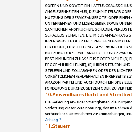
SOFERN UND SOWEIT EIN HAFTUNGSAUSSCHLUSS
ANGELEGENHEITEN AUS, DIE UNMITTELBAR ODER 
NUTZUNG DER SERVICEANGEBOTE) ODER EINEM V
UNTERNEHMEN UND LIZENZGEBER SOWIE UNSERE 
SÄMTLICHEN ANSPRÜCHEN, SCHÄDEN, VERLUSTE
SCHADLOS ZUHALTEN, DIE IM ZUSAMMENHANG STE
IHRER WEBSITE ODER ENTSPRECHENDEN MATERIA
FERTIGUNG, HERSTELLUNG, BEWERBUNG ODER VE
NUTZUNG DER SERVICEANGEBOTE UND ZWAR UN
BESTIMMUNGEN ZULÄSSIG IST ODER NICHT, (D) 
PROGRAMMRICHTLINIE), (E) IHREN STEUERN UN
STEUERN UND ZOLLABGABEN ODER DER NICHTER
VORSÄTZLICHEM FEHLVERHALTEN IHRERSEITS BZ
AMAZON PARTEI UND AUCH DURCH EIN SPEZIELL
FORDERUNG DURCHZUSETZEN ODER ZU VERTEIDI
10.Anwendbares Recht und Streitbe
Die Beilegung etwaiger Streitigkeiten, die in irg
Verletzung dieser Vereinbarung), den im Rahmen d
verbundenen Unternehmen zusammenhängen, unterl
Anhang 2
.
11.Steuern