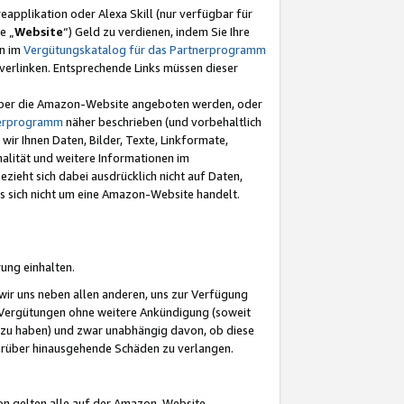
eapplikation oder Alexa Skill (nur verfügbar für
e „
Website
“) Geld zu verdienen, indem Sie Ihre
en im
Vergütungskatalog für das Partnerprogramm
t) verlinken. Entsprechende Links müssen dieser
e über die Amazon-Website angeboten werden, oder
nerprogramm
näher beschrieben (und vorbehaltlich
ir Ihnen Daten, Bilder, Texte, Linkformate,
alität und weitere Informationen im
zieht sich dabei ausdrücklich nicht auf Daten,
es sich nicht um eine Amazon-Website handelt.
rung einhalten.
ir uns neben allen anderen, uns zur Verfügung
n Vergütungen ohne weitere Ankündigung (soweit
 zu haben) und zwar unabhängig davon, ob diese
darüber hinausgehende Schäden zu verlangen.
on gelten alle auf der Amazon-Website