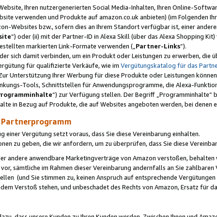
ebsite, Ihren nutzergenerierten Social Media-Inhalten, Ihren Online-Softwar
ebsite verwenden und Produkte auf amazon.co.uk anbieten) (im Folgenden Ihr
-Websites bzw., sofern dies an Ihrem Standort verfügbar ist, einer ander
ite
“) oder (ii) mit der Partner-ID in Alexa Skill (über das Alexa Shopping Ki
estellten markierten Link-Formate verwenden („
Partner-Links
“).
oder sich damit verbinden, um ein Produkt oder Leistungen zu erwerben, di
gütung für qualifizierte Verkäufe, wie im
Vergütungskatalog für das Part
Zur Unterstützung Ihrer Werbung für diese Produkte oder Leistungen können w
linkungs-Tools, Schnittstellen für Anwendungsprogramme, die Alexa-Funktion
Programminhalte
“) zur Verfügung stellen. Der Begriff „Programminhalte“ be
halte in Bezug auf Produkte, die auf Websites angeboten werden, bei denen 
as Partnerprogramm
einer Vergütung setzt voraus, dass Sie diese Vereinbarung einhalten.
ionen zu geben, die wir anfordern, um zu überprüfen, dass Sie diese Vereinba
oder andere anwendbare Marketingverträge von Amazon verstoßen, behalten w
 vor, sämtliche im Rahmen dieser Vereinbarung andernfalls an Sie zahlbare
tellen (und Sie stimmen zu, keinen Anspruch auf entsprechende Vergütungen
 dem Verstoß stehen, und unbeschadet des Rechts von Amazon, Ersatz für 
azu, dass unsere Kunden zu Ihren Kunden werden. Zwischen Ihnen und Amaz