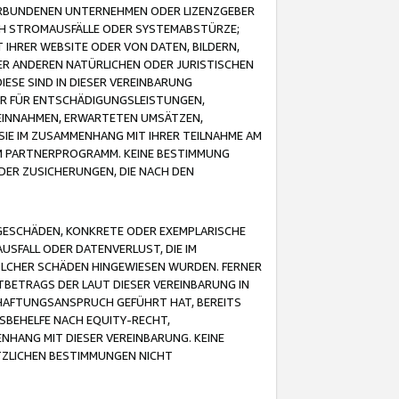
VERBUNDENEN UNTERNEHMEN ODER LIZENZGEBER
ICH STROMAUSFÄLLE ODER SYSTEMABSTÜRZE;
IHRER WEBSITE ODER VON DATEN, BILDERN,
ER ANDEREN NATÜRLICHEN ODER JURISTISCHEN
ESE SIND IN DIESER VEREINBARUNG
R FÜR ENTSCHÄDIGUNGSLEISTUNGEN,
EINNAHMEN, ERWARTETEN UMSÄTZEN,
SIE IM ZUSAMMENHANG MIT IHRER TEILNAHME AM
M PARTNERPROGRAMM. KEINE BESTIMMUNG
DER ZUSICHERUNGEN, DIE NACH DEN
GESCHÄDEN, KONKRETE ODER EXEMPLARISCHE
SFALL ODER DATENVERLUST, DIE IM
OLCHER SCHÄDEN HINGEWIESEN WURDEN. FERNER
BETRAGS DER LAUT DIESER VEREINBARUNG IN
HAFTUNGSANSPRUCH GEFÜHRT HAT, BEREITS
SBEHELFE NACH EQUITY-RECHT,
NHANG MIT DIESER VEREINBARUNG. KEINE
TZLICHEN BESTIMMUNGEN NICHT