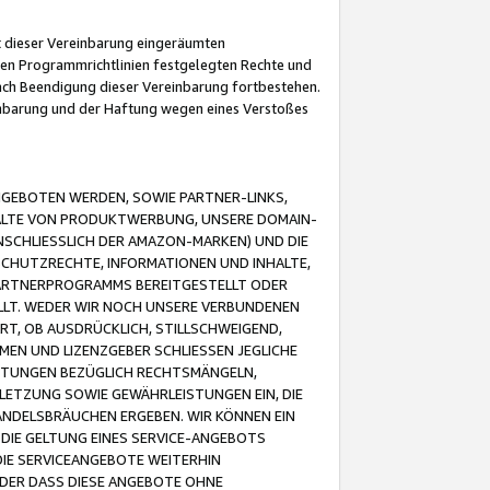
it dieser Vereinbarung eingeräumten
 den Programmrichtlinien festgelegten Rechte und
 nach Beendigung dieser Vereinbarung fortbestehen.
einbarung und der Haftung wegen eines Verstoßes
GEBOTEN WERDEN, SOWIE PARTNER-LINKS,
ALTE VON PRODUKTWERBUNG, UNSERE DOMAIN-
SCHLIESSLICH DER AMAZON-MARKEN) UND DIE
SCHUTZRECHTE, INFORMATIONEN UND INHALTE,
PARTNERPROGRAMMS BEREITGESTELLT ODER
ELLT. WEDER WIR NOCH UNSERE VERBUNDENEN
T, OB AUSDRÜCKLICH, STILLSCHWEIGEND,
MEN UND LIZENZGEBER SCHLIESSEN JEGLICHE
ISTUNGEN BEZÜGLICH RECHTSMÄNGELN,
LETZUNG SOWIE GEWÄHRLEISTUNGEN EIN, DIE
ANDELSBRÄUCHEN ERGEBEN. WIR KÖNNEN EIN
 DIE GELTUNG EINES SERVICE-ANGEBOTS
IE SERVICEANGEBOTE WEITERHIN
ODER DASS DIESE ANGEBOTE OHNE