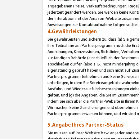
angegebenen Preise, Verkaufsbedingungen, Regeln
jederzeit geändert werden. Sie werden keine Konta
der Interaktion mit der Amazon-Website zusamme
Anweisungen zur Kontaktaufnahme folgen sollte.
4.Gewährleistungen
Sie gewährleisten und sichern zu, dass (a) Sie g
Ihre Teilnahme am Partnerprogramm noch die Erst
Anordnungen, Konzessionen, Richtlinien, Verhalten
zuständigen Behörde (einschließlich der Bestimmu
abschließen dürfen (also z. B. nicht minderjährig
eigenständig geprüft haben und sich nicht auf Zusi
Partnerprogramm teilnehmen und keine Servicean
unterliegen, in dem Sie Serviceangebote wahrneh
Ausfuhr- und Wiederausfuhrbeschränkungen einhal
gelten, und (g) die Angaben, die Sie im Zusammen
indem Sie sich über die Partner-Website in Ihrem
Wir machen keine Zusicherungen und übernehmen 
Partnerprogramm erwarten können, und wir sind n
5.Angabe Ihres Partner-Status
Sie müssen auf Ihrer Website bzw. an jeder ander
deutlich den folgenden oder einen im Wesentlichen