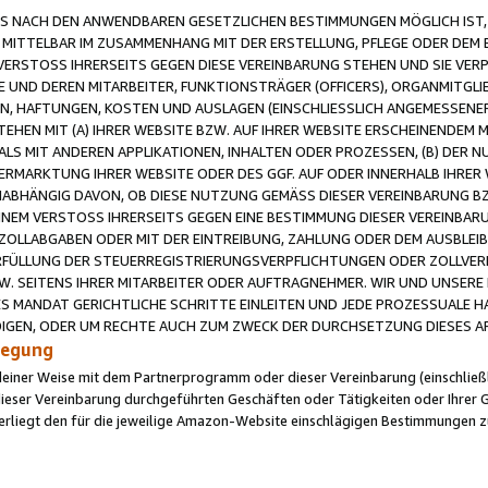
 NACH DEN ANWENDBAREN GESETZLICHEN BESTIMMUNGEN MÖGLICH IST, S
MITTELBAR IM ZUSAMMENHANG MIT DER ERSTELLUNG, PFLEGE ODER DEM BE
ERSTOSS IHRERSEITS GEGEN DIESE VEREINBARUNG STEHEN UND SIE VERP
UND DEREN MITARBEITER, FUNKTIONSTRÄGER (OFFICERS), ORGANMITGLI
N, HAFTUNGEN, KOSTEN UND AUSLAGEN (EINSCHLIESSLICH ANGEMESSENE
HEN MIT (A) IHRER WEBSITE BZW. AUF IHRER WEBSITE ERSCHEINENDEM M
LS MIT ANDEREN APPLIKATIONEN, INHALTEN ODER PROZESSEN, (B) DER 
RMARKTUNG IHRER WEBSITE ODER DES GGF. AUF ODER INNERHALB IHRER W
ABHÄNGIG DAVON, OB DIESE NUTZUNG GEMÄSS DIESER VEREINBARUNG B
EINEM VERSTOSS IHRERSEITS GEGEN EINE BESTIMMUNG DIESER VEREINBARU
D ZOLLABGABEN ODER MIT DER EINTREIBUNG, ZAHLUNG ODER DEM AUSBLEI
FÜLLUNG DER STEUERREGISTRIERUNGSVERPFLICHTUNGEN ODER ZOLLVERPF
W. SEITENS IHRER MITARBEITER ODER AUFTRAGNEHMER. WIR UND UNSERE
ES MANDAT GERICHTLICHE SCHRITTE EINLEITEN UND JEDE PROZESSUALE 
GEN, ODER UM RECHTE AUCH ZUM ZWECK DER DURCHSETZUNG DIESES AR
ilegung
endeiner Weise mit dem Partnerprogramm oder dieser Vereinbarung (einschließl
ieser Vereinbarung durchgeführten Geschäften oder Tätigkeiten oder Ihrer 
iegt den für die jeweilige Amazon-Website einschlägigen Bestimmungen z