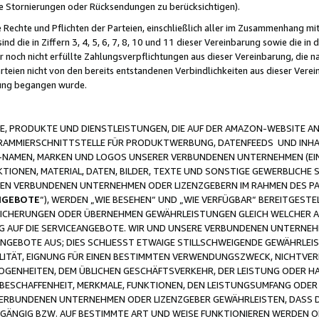
ge Stornierungen oder Rücksendungen zu berücksichtigen).
 Rechte und Pflichten der Parteien, einschließlich aller im Zusammenhang m
 die in Ziffern 3, 4, 5, 6, 7, 8, 10 und 11 dieser Vereinbarung sowie die in
er noch nicht erfüllte Zahlungsverpflichtungen aus dieser Vereinbarung, die
arteien nicht von den bereits entstandenen Verbindlichkeiten aus dieser Ver
gung begangen wurde.
 PRODUKTE UND DIENSTLEISTUNGEN, DIE AUF DER AMAZON-WEBSITE AN
GRAMMIERSCHNITTSTELLE FÜR PRODUKTWERBUNG, DATENFEEDS UND INH
-NAMEN, MARKEN UND LOGOS UNSERER VERBUNDENEN UNTERNEHMEN (EIN
IONEN, MATERIAL, DATEN, BILDER, TEXTE UND SONSTIGE GEWERBLICHE 
EREN VERBUNDENEN UNTERNEHMEN ODER LIZENZGEBERN IM RAHMEN DES 
NGEBOTE
“), WERDEN „WIE BESEHEN“ UND „WIE VERFÜGBAR“ BEREITGEST
CHERUNGEN ODER ÜBERNEHMEN GEWÄHRLEISTUNGEN GLEICH WELCHER AR
ZUG AUF DIE SERVICEANGEBOTE. WIR UND UNSERE VERBUNDENEN UNTERNEH
ANGEBOTE AUS; DIES SCHLIESST ETWAIGE STILLSCHWEIGENDE GEWÄHRLE
LITÄT, EIGNUNG FÜR EINEN BESTIMMTEN VERWENDUNGSZWECK, NICHTVER
OGENHEITEN, DEM ÜBLICHEN GESCHÄFTSVERKEHR, DER LEISTUNG ODER H
 BESCHAFFENHEIT, MERKMALE, FUNKTIONEN, DEN LEISTUNGSUMFANG ODER
VERBUNDENEN UNTERNEHMEN ODER LIZENZGEBER GEWÄHRLEISTEN, DASS D
HGÄNGIG BZW. AUF BESTIMMTE ART UND WEISE FUNKTIONIEREN WERDEN 