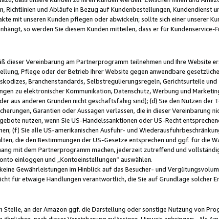
, Richtlinien und Abläufe in Bezug auf Kundenbestellungen, Kundendienst 
kte mit unseren Kunden pflegen oder abwickeln; sollte sich einer unserer Ku
nhängt, so werden Sie diesem Kunden mitteilen, dass er für Kundenservic
emäß dieser Vereinbarung am Partnerprogramm teilnehmen und Ihre Website er
ellung, Pflege oder der Betrieb Ihrer Website gegen anwendbare gesetzlich
skodizes, Branchenstandards, Selbstregulierungsregeln, Gerichtsurteile und 
ngen zu elektronischer Kommunikation, Datenschutz, Werbung und Marketing)
 oder aus anderen Gründen nicht geschäftsfähig sind); (d) Sie den Nutzen de
cherungen, Garantien oder Aussagen verlassen, die in dieser Vereinbarung nich
gebote nutzen, wenn Sie US-Handelssanktionen oder US-Recht entsprechen
men; (f) Sie alle US-amerikanischen Ausfuhr- und Wiederausfuhrbeschränkun
ten, die den Bestimmungen der US-Gesetze entsprechen und ggf. für die Wa
hang mit dem Partnerprogramm machen, jederzeit zutreffend und vollständig 
 Konto einloggen und „Kontoeinstellungen“ auswählen.
keine Gewährleistungen im Hinblick auf das Besucher- und Vergütungsvolu
icht für etwaige Handlungen verantwortlich, die Sie auf Grundlage solcher
en Stelle, an der Amazon ggf. die Darstellung oder sonstige Nutzung von Pr
 ähnlichen, nach dieser Vereinbarung zulässigen, Hinweis anbringen: „Als Ama