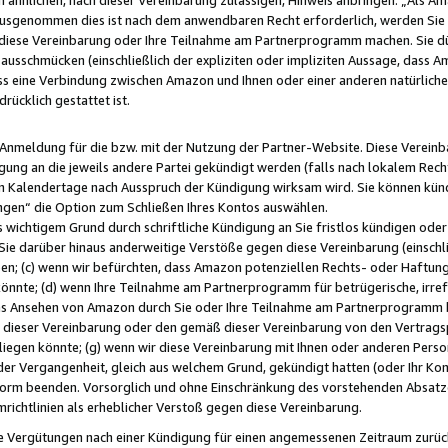
usgenommen dies ist nach dem anwendbaren Recht erforderlich, werden Sie 
f diese Vereinbarung oder Ihre Teilnahme am Partnerprogramm machen. Sie d
usschmücken (einschließlich der expliziten oder impliziten Aussage, dass A
 eine Verbindung zwischen Amazon und Ihnen oder einer anderen natürlichen 
rücklich gestattet ist.
r Anmeldung für die bzw. mit der Nutzung der Partner-Website. Diese Vereinb
gung an die jeweils andere Partei gekündigt werden (falls nach lokalem Rech
n Kalendertage nach Ausspruch der Kündigung wirksam wird. Sie können kündi
ngen“ die Option zum Schließen Ihres Kontos auswählen.
 wichtigem Grund durch schriftliche Kündigung an Sie fristlos kündigen oder I
 Sie darüber hinaus anderweitige Verstöße gegen diese Vereinbarung (einschli
ben; (c) wenn wir befürchten, dass Amazon potenziellen Rechts- oder Haftu
nnte; (d) wenn Ihre Teilnahme am Partnerprogramm für betrügerische, irref
das Ansehen von Amazon durch Sie oder Ihre Teilnahme am Partnerprogramm b
ieser Vereinbarung oder den gemäß dieser Vereinbarung von den Vertragspa
liegen könnte; (g) wenn wir diese Vereinbarung mit Ihnen oder anderen Perso
 der Vergangenheit, gleich aus welchem Grund, gekündigt hatten (oder Ihr Ko
rm beenden. Vorsorglich und ohne Einschränkung des vorstehenden Absatzes
richtlinien als erheblicher Verstoß gegen diese Vereinbarung.
e Vergütungen nach einer Kündigung für einen angemessenen Zeitraum zurückb