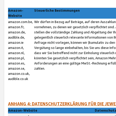
Amazon-
Steuerliche Bestimmungen
Website
amazon.com.be,
Wir dürfen in Bezug auf Beträge, auf deren Auszahlun
amazon.fr,
vornehmen, zu denen wir gesetzlich verpflichtet sind
amazon.de,
stellen die vollständige Zahlung und Abgeltung der 
audible.de,
gelegentlich steuerlich relevante Informationen von I
amazon.ie
Anfrage nicht vorlegen, können wir (kumulativ zu de
amazon.it,
Vergütung so lange einbehalten, bis Sie uns diese Inf
amazon.nl,
dass wir Sie betreffend nicht zur Einholung steuerlich 
amazon.pl,
könnten Sie gesetzlich verpflichtet sein, Amazon Meh
amazon.es,
Anforderungen an eine gültige MwSt.-Rechnung erfüllt
amazon.se,
zahlen.
amazon.co.uk,
audible.co.uk
ANHANG 4: DATENSCHUTZERKLÄRUNG FÜR DIE JEWE
Amazon-Website
Datenschutz