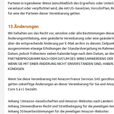
Parteien in irgendeiner Weise (einschließlich des Ergreifens oder Unt
veranlasst oder verpflichtet wird, die mit US-Gesetzen, Vorschriften,
für eine der Parteien dieser Vereinbarung gelten.
13.Änderungen
Wir behalten uns das Recht vor, einzelne oder alle Bestimmungen diese
Änderungsmitteilung, eine geänderte Vereinbarung oder eine geänderte 
über die entsprechende Änderung per E-Mail an Ihre zu diesem Zeitpun
ausgenommen etwaige Erhöhungen der Standardvergütung im Rahmen
Datum, jedoch frühestens sieben Kalendertage nach dem Datum, an de
PARTNERPROGRAMM NACH DEM DATUM DES WIRKSAMWERDENS DER Ä
WENN SIE MIT EINER ÄNDERUNG NICHT EINVERSTANDEN SIND, HABEN S
KÜNDIGEN.
Wenn Sie diese Vereinbarung mit Amazon France Services SAS geschlo
gelten zukünftige Änderungen an dieser Vereinbarung für Sie und Ama
Core S.à r.l. bezieht.
Anhang 1Amazon-Gesellschaften und Amazon-Websites nach Ländern
Anhang 2Anwendbares Recht und Streitbeilegung für die jeweiligen 
Anhang 3Steuerbestimmungen für die jeweiligen Amazon-Websites