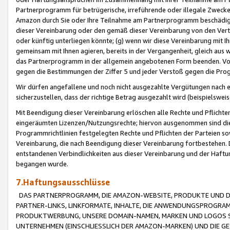
Partnerprogramm für betrügerische, irreführende oder illegale Zwecke
Amazon durch Sie oder Ihre Teilnahme am Partnerprogramm beschädig
dieser Vereinbarung oder den gemäß dieser Vereinbarung von den Vertr
oder künftig unterliegen könnte; (g) wenn wir diese Vereinbarung mit I
gemeinsam mit Ihnen agieren, bereits in der Vergangenheit, gleich aus
das Partnerprogramm in der allgemein angebotenen Form beenden. Vors
gegen die Bestimmungen der Ziffer 5 und jeder Verstoß gegen die Prog
Wir dürfen angefallene und noch nicht ausgezahlte Vergütungen nach 
sicherzustellen, dass der richtige Betrag ausgezahlt wird (beispielsw
Mit Beendigung dieser Vereinbarung erlöschen alle Rechte und Pflichte
eingeräumten Lizenzen/Nutzungsrechte; hiervon ausgenommen sind die in 
Programmrichtlinien festgelegten Rechte und Pflichten der Parteien sow
Vereinbarung, die nach Beendigung dieser Vereinbarung fortbestehen. D
entstandenen Verbindlichkeiten aus dieser Vereinbarung und der Haft
begangen wurde.
7.Haftungsausschlüsse
DAS PARTNERPROGRAMM, DIE AMAZON-WEBSITE, PRODUKTE UND DI
PARTNER-LINKS, LINKFORMATE, INHALTE, DIE ANWENDUNGSPROGR
PRODUKTWERBUNG, UNSERE DOMAIN-NAMEN, MARKEN UND LOGOS S
UNTERNEHMEN (EINSCHLIESSLICH DER AMAZON-MARKEN) UND DIE GE