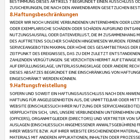
BESTIMMUNG DIESES ARTIKELS 7 BEGRÜNDET EINEN AUSSCHLUSS 
ZUSICHERUNGEN, DIE NACH DEN ANWENDBAREN GESETZLICHEN BE
8.Haftungsbeschränkungen
WEDER WIR NOCH UNSERE VERBUNDENEN UNTERNEHMEN ODER LIZEN
ODER EXEMPLARISCHE SCHÄDEN ODER SCHÄDEN AUFGRUND ENTGANG
NUTZUNGSAUSFALL ODER DATENVERLUST, DIE IM ZUSAMMENHANG MI
DES AUFTRETENS SOLCHER SCHÄDEN HINGEWIESEN WURDEN. FERN
SERVICEANGEBOTEN MAXIMAL DER HÖHE DES GESAMTBETRAGS DER 
ZEITPUNKT DES EREIGNISSES, DAS ZU DEM ZULETZT ENTSTANDENE
ZAHLENDEN VERGÜTUNGEN. SIE VERZICHTEN HIERMIT AUF ETWAIGE 
AUF ERFÜLLUNGSKLAGE, UNTERLASSUNGSKLAGE ODER ANDERE RECHT
DIESES ABSATZES BEGRÜNDET EINE EINSCHRÄNKUNG VON HAFTUNG
EINGESCHRÄNKT WERDEN KÖNNEN.
9.Haftungsfreistellung
SOFERN UND SOWEIT EIN HAFTUNGSAUSSCHLUSS NACH DEN ANWENDB
HAFTUNG FÜR ANGELEGENHEITEN AUS, DIE UNMITTELBAR ODER MITT
WEBSITE (EINSCHLIESSLICH IHRER NUTZUNG DER SERVICEANGEBOTE)
VERPFLICHTEN SICH, UNS, UNSERE VERBUNDENEN UNTERNEHMEN UN
(OFFICERS), ORGANMITGLIEDER (DIRECTORS) UND VERTRETER VON 
AUSLAGEN (EINSCHLIESSLICH ANGEMESSENER ANWALTSGEBÜHREN) FR
IHRER WEBSITE BZW. AUF IHRER WEBSITE ERSCHEINENDEM MATERIAL
MATERIALS MIT ANDEREN APPLIKATIONEN, INHALTEN ODER PROZESSE