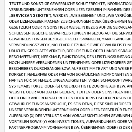
TEXTE UND SONSTIGE GEWERBLICHE SCHUTZRECHTE, INFORMATIONE
VERBUNDENEN UNTERNEHMEN ODER LIZENZGEBERN IM RAHMEN DES
„
SERVICEANGEBOTE
“), WERDEN „WIE BESEHEN“ UND „WIE VERFÜ
ODER LIZENZGEBER MACHEN ZUSICHERUNGEN ODER ÜBERNEHMEN GEW
GESETZLICH ODER IN SONSTIGER WEISE, IN BEZUG AUF DIE SERVI
SCHLIESSEN JEGLICHE GEWÄHRLEISTUNGEN IN BEZUG AUF DIE SERVI
GEWÄHRLEISTUNGEN BEZÜGLICH RECHTSMÄNGELN, MARKTGÄNGIGKEIT
VERWENDUNGSZWECK, NICHTVERLETZUNG SOWIE GEWÄHRLEISTUNGEN 
ÜBLICHEN GESCHÄFTSVERKEHR, DER LEISTUNG ODER HANDELSBRÄUCH
BESCHAFFENHEIT, MERKMALE, FUNKTIONEN, DEN LEISTUNGSUMFANG 
NOCH UNSERE VERBUNDENEN UNTERNEHMEN ODER LIZENZGEBER GEWÄ
BESCHRIEBEN DURCHGÄNGIG BZW. AUF BESTIMMTE ART UND WEISE
KORREKT, FEHLERFREI ODER FREI VON SCHÄDLICHEN KOMPONENTEN
HAFTEN FÜR: (A) FEHLER, UNGENAUIGKEITEN, VIREN, SCHADSOFTW
SYSTEMABSTÜRZE; ODER (B) UNBERECHTIGTE ZUGRIFFE AUF BZW. 
WEBSITE ODER VON DATEN, BILDERN, TEXTEN ODER SONSTIGEN INF
ODER EINER ANDEREN NATÜRLICHEN ODER JURISTISCHEN PERSON OD
GEWÄHRLEISTUNGSANSPRÜCHE, ES SEIN DENN, DIESE SIND IN DIES
UNSERE VERBUNDENEN UNTERNEHMEN ODER LIZENZGEBER FÜR EN
AUFGRUND (X) DES VERLUSTS VON VORAUSSICHTLICHEN GEWINNEN
VORTEILEN SOWIE (Y) VON INVESTITIONEN, AUFWENDUNGEN ODER VE
PARTNERPROGRAMM VORNEHMEN BZW. ÜBERNEHMEN ODER (Z) DER 