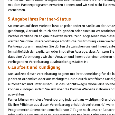
mit dem Partnerprogramm erwarten können, und wir sind nicht für etwa
vornehmen.
5.Angabe Ihres Partner-Status
Sie müssen auf Ihrer Website bzw. an jeder anderen Stelle, an der Am
genehmigt, klar und deutlich den folgenden oder einen im Wesentlichen
Partner verdiene ich an qualifizierten Verkäufen“. Abgesehen von die
werden Sie ohne unsere vorherige schriftliche Zustimmung keine weite
Partnerprogramm machen. Sie dürfen die zwischen uns und Ihnen best
(einschließlich der expliziten oder impliziten Aussage, dass Amazon Si
dass eine Verbindung zwischen Amazon und Ihnen oder einer anderen natü
vorliegenden Vereinbarung ausdrücklich gestattet ist.
6.Laufzeit und Kündigung
Die Laufzeit dieser Vereinbarung beginnt mit Ihrer Anmeldung für die 
jederzeit ordentlich oder aus wichtigem Grund durch schriftliche Kündi
automatisch und unter Ausschluss des Gerichtswegs), wobei eine solch
können kündigen, indem Sie sich über die Partner-Website in Ihrem Ko
auswählen.
Ferner können wir diese Vereinbarung jederzeit aus wichtigem Grund dur
Sie Ihre Pflichten aus dieser Vereinbarung erheblich verletzen; (b) wen
Programmrichtlinien) nicht innerhalb von 7 Tagen nach unserer Benachr
oder Haftungsansprüchen im Zusammenhang mit Ihrer Teilnahme am Pa