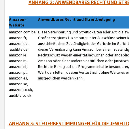
ANHANG 2: ANWENDBARES RECHT UND STRE
Amazon-
Anwendbares Recht und Streitbeilegung
Website
amazon.com.be,
Diese Vereinbarung und Streitigkeiten aller Art, die 
amazon.fr,
Großherzogtums Luxemburg unter Ausschluss seiner Kol
amazon.de,
ausschließlichen Zuständigkeit der Gerichte im Geri
audible.de,
dieser Vereinbarung kann Amazon bei einem zuständig
amazon.ie
Rechtsschutz wegen einer tatsächlichen oder angebli
amazon.it,
Amazon oder einer anderen natürlichen oder juristisc
amazon.nl,
Rechte in Bezug auf die Programminhalte besonderer,
amazon.pl,
Wert darstellen, dessen Verlust nicht ohne Weiteres e
amazon.es,
ausgeglichen werden kann.
amazon.se,
amazon.co.uk,
audible.co.uk
ANHANG 3: STEUERBESTIMMUNGEN FÜR DIE JEWEIL