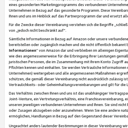
eines gesonderten Marketingprogramms des verbundenen Unternehmens
Unternehmen in Bezug auf das gesonderte Programm. Diese Vereinbarung
Ihnen und uns im Hinblick auf das Partnerprogramm dar und ersetzt al
Für die Zwecke dieser Vereinbarung verstehen sich die Begriffe „schließ
von „jedoch nicht beschränkt auf“.
Sämtliche Informationen in Bezug auf Amazon oder unsere verbunde
bereitstellen oder zugänglich machen und die nicht öffentlich bekannt bz
Informationen
“ von Amazon dar und verbleiben im alleinigen Eigent
wie dies angemessenerweise für die Erbringung Ihrer Leistungen gemäß d
juristischen Personen, die im Zusammenhang mit Ihrem Konto Zugriff au
Pflichten kennen und einhalten. Sie werden Vertrauliche Informationen 
Unternehmen) weitergeben und alle angemessenen Maßnahmen ergreifen
schützen, die gemäß dieser Vereinbarung nicht ausdrücklich zulässig is
Vertraulichkeits- oder Geheimhaltungsvereinbarungen und gilt für die
Das Verhältnis zwischen Ihnen und uns ist das unabhängiger Vertragspa
Joint-Venture, ein Vertretungsverhältnis, eine Franchisevereinbarung, 
unseren jeweiligen verbundenen Unternehmen und Ihnen. Sie sind ni
oder Zusagen abzugeben oder anzunehmen. Wenn Sie eine andere natürli
ermöglichen, Handlungen in Bezug auf den Gegenstand dieser Vereinbar
Ungeachtet anders lautender Bestimmungen in dieser Vereinbarung wird