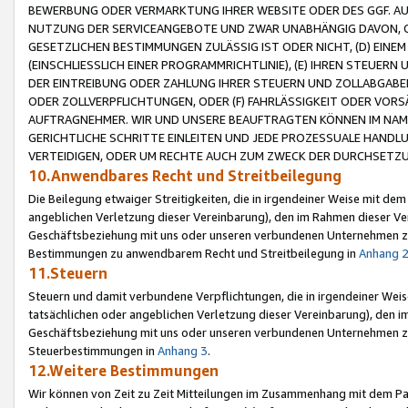
BEWERBUNG ODER VERMARKTUNG IHRER WEBSITE ODER DES GGF. AUF 
NUTZUNG DER SERVICEANGEBOTE UND ZWAR UNABHÄNGIG DAVON, O
GESETZLICHEN BESTIMMUNGEN ZULÄSSIG IST ODER NICHT, (D) EINE
(EINSCHLIESSLICH EINER PROGRAMMRICHTLINIE), (E) IHREN STEUER
DER EINTREIBUNG ODER ZAHLUNG IHRER STEUERN UND ZOLLABGAB
ODER ZOLLVERPFLICHTUNGEN, ODER (F) FAHRLÄSSIGKEIT ODER VORS
AUFTRAGNEHMER. WIR UND UNSERE BEAUFTRAGTEN KÖNNEN IM NAME
GERICHTLICHE SCHRITTE EINLEITEN UND JEDE PROZESSUALE HAND
VERTEIDIGEN, ODER UM RECHTE AUCH ZUM ZWECK DER DURCHSETZU
10.Anwendbares Recht und Streitbeilegung
Die Beilegung etwaiger Streitigkeiten, die in irgendeiner Weise mit de
angeblichen Verletzung dieser Vereinbarung), den im Rahmen dieser Ve
Geschäftsbeziehung mit uns oder unseren verbundenen Unternehmen zu
Bestimmungen zu anwendbarem Recht und Streitbeilegung in
Anhang 
11.Steuern
Steuern und damit verbundene Verpflichtungen, die in irgendeiner Wei
tatsächlichen oder angeblichen Verletzung dieser Vereinbarung), den 
Geschäftsbeziehung mit uns oder unseren verbundenen Unternehmen z
Steuerbestimmungen in
Anhang 3
.
12.Weitere Bestimmungen
Wir können von Zeit zu Zeit Mitteilungen im Zusammenhang mit dem Par