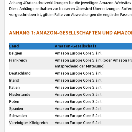
Anhang 4Datenschutzerklärungen für die jeweiligen Amazon-Websites
Diese Anhänge enthalten zur besseren Übersicht Übersetzungen. Sofe
vorgeschrieben ist, gilt im Falle von Abweichungen die englische Fass
ANHANG 1: AMAZON-GESELLSCHAFTEN UND AMAZO
Land
Amazon-Gesellschaft
Belgien
Amazon Europe Core S.à r.l.
Frankreich
Amazon Europe Core S.à r.l.(oder Amazon Fr
entsprechend der Mitteilung)
Deutschland
Amazon Europe Core S.à r.l.
Irland
Amazon Europe Core S.à r.l.
Italien
Amazon Europe Core S.à r.l.
Niederlande
Amazon Europe Core S.à r.l.
Polen
Amazon Europe Core S.à r.l.
Spanien
Amazon Europe Core S.à r.l.
Schweden
Amazon Europe Core S.à r.l.
Vereinigtes Königreich
Amazon Europe Core S.à r.l.