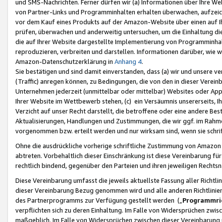
und SMS-Nachrichten. Ferner dürfen wir (a) Informationen über Ihre We
von Partner-Links und Programminhalten erhalten überwachen, aufzei
vor dem Kauf eines Produkts auf der Amazon-Website über einen auf Ih
prüfen, überwachen und anderweitig untersuchen, um die Einhaltung dies
die auf Ihrer Website dargestellte Implementierung von Programminhalt
reproduzieren, verbreiten und darstellen. Informationen darüber, wie w
Amazon-Datenschutzerklärung in
Anhang 4
.
Sie bestätigen und sind damit einverstanden, dass (a) wir und unsere 
(Traffic) anregen können, zu Bedingungen, die von den in dieser Vere
Unternehmen jederzeit (unmittelbar oder mittelbar) Websites oder Appl
Ihrer Website im Wettbewerb stehen, (c) ein Versäumnis unsererseits, I
Verzicht auf unser Recht darstellt, die betroffene oder eine andere B
Aktualisierungen, Handlungen und Zustimmungen, die wir ggf. im Rahme
vorgenommen bzw. erteilt werden und nur wirksam sind, wenn sie schri
Ohne die ausdrückliche vorherige schriftliche Zustimmung von Amazon
abtreten. Vorbehaltlich dieser Einschränkung ist diese Vereinbarung f
rechtlich bindend, gegenüber den Parteien und ihren jeweiligen Rech
Diese Vereinbarung umfasst die jeweils aktuellste Fassung aller Richtli
dieser Vereinbarung Bezug genommen wird und alle anderen Richtlinie
des Partnerprogramms zur Verfügung gestellt werden („
Programmric
verpflichten sich zu deren Einhaltung. Im Falle von Widersprüchen zwi
maßgeblich. Im Falle von Widersprüchen zwischen dieser Vereinbarun