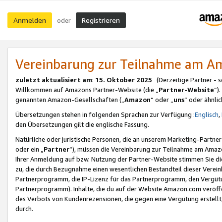
Anmelden
Registrieren
oder
Vereinbarung zur Teilnahme am 
zuletzt aktualisiert am
:
15. Oktober 2025
(Derzeitige Partner - 
Willkommen auf Amazons Partner-Website (die „
Partner-Website
“)
genannten Amazon-Gesellschaften („
Amazon
“ oder „
uns
“ oder ähnli
Übersetzungen stehen in folgenden Sprachen zur Verfügung :
Englisch
,
den Übersetzungen gilt die englische Fassung.
Natürliche oder juristische Personen, die an unserem Marketing-Partn
oder ein „
Partner
“), müssen die Vereinbarung zur Teilnahme am Ama
Ihrer Anmeldung auf bzw. Nutzung der Partner-Website stimmen Sie die
zu, die durch Bezugnahme einen wesentlichen Bestandteil dieser Verei
Partnerprogramm, die IP-Lizenz für das Partnerprogramm, den Vergütu
Partnerprogramm). Inhalte, die du auf der Website Amazon.com veröffe
des Verbots von Kundenrezensionen, die gegen eine Vergütung erstellt, 
durch.