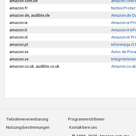
amazon.com.be
amazon.com.b
amazon.fr
Notice:Protec
amazon.de, audible.de
Amazon.de Da
amazon.ie
Amazon.ie Pri
amazon.it
Amazon.it Inf
amazon.nl
Amazon.nl Pri
amazon.pl
Informacja O
amazon.es
Aviso de Priv
amazon.se
Integritetsm
amazon.co.uk, audible.co.uk
Amazon.co.uk 
Teilnahmevereinbarung
Programmrichtlinien
Nutzungsbestimmungen
Kontaktiere uns