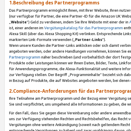
1.Beschreibung des Partnerprogramms
Das Partnerprogramm ermöglicht Ihnen, mit Ihrer Website, Ihren nutzer
(nur verfügbar für Partner, die eine Partner-ID für die Amazon UK We
„
Website
“) Geld zu verdienen, indem Sie Ihre Website mit einer der in
ist, einer anderen im
Vergütungskatalog für das Partnerprogramm
enth
Alexa Skill (über das Alexa Shopping Kit) verlinken. Entsprechende Lin
markierten Link-Formate verwenden („
Partner-Links
“).
Wenn unsere Kunden die Partner-Links anklicken oder sich damit verbi
angeboten werden, oder andere Handlungen vornehmen, können Sie eine
Partnerprogramm
näher beschrieben (und vorbehaltlich der dort festg
Produkte oder Leistungen können wir Ihnen Daten, Bilder, Texte, Linkfo
für Anwendungsprogramme, die Alexa-Funktionalität und weitere Inf
zur Verfügung stellen. Der Begriff „Programminhalte“ bezieht sich dabe
in Bezug auf Produkte, die auf Websites angeboten werden, bei denen 
2.Compliance-Anforderungen für das Partnerprog
Ihre Teilnahme am Partnerprogramm und der Bezug einer Vergütung setz
Sie sind verpflichtet, uns umgehend alle Informationen zu geben, die w
Für den Fall, dass Sie gegen diese Vereinbarung oder andere anwendba
uns zur Verfügung stehenden Rechten und Rechtsbehelfen, das Recht vo
Vergütungen ohne weitere Ankündigung (soweit nach geltendem Recht z
entsprechende Vergütungen zu haben) und zwar unabhängig davon, ob 