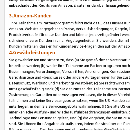
unbeschadet des Rechts von Amazon, Ersatz für darüber hinausgehen
3.Amazon-Kunden
Ihre Teilnahme am Partnerprogramm führt nicht dazu, dass unsere Kun
Amazon-Website angegebenen Preise, Verkaufsbedingungen, Regeln, Ri
Produktverkäufe für diese Kunden und können jederzeit geändert werde
sich einer unserer Kunden in einer Angelegenheit an Sie wenden, die 
Kunden mitteilen, dass er für Kundenservice-Fragen den auf der Ama
4.Gewährleistungen
Sie gewährleisten und sichern zu, dass (a) Sie gemäß dieser Vereinba
betreiben werden; (b) weder Ihre Teilnahme am Partnerprogramm noch d
Bestimmungen, Verordnungen, Vorschriften, Anordnungen, Konzessionen,
Gerichtsurteile und -beschlüsse oder andere Auflagen einer für Sie zu
Datenschutz, Werbung und Marketing) verstoßen; (c) Sie rechtswirksam 
nicht geschäftsfähig sind); (d) Sie den Nutzen der Teilnahme am Partne
Zusicherungen, Garantien oder Aussagen verlassen, die in dieser Verein
teilnehmen und keine Serviceangebote nutzen, wenn Sie US-Handelssa
unterliegen, in dem Sie Serviceangebote wahrnehmen; (f) Sie alle US
amerikanische Ausfuhr- und Wiederausfuhrbeschränkungen einhalten, 
Technologie und Leistungen gelten, und (g) die Angaben, die Sie im 
sind. Sie können Ihre Angaben aktualisieren, indem Sie sich über die 
Wir machen keine Zusicherungen und übernehmen keine Gewährleistun