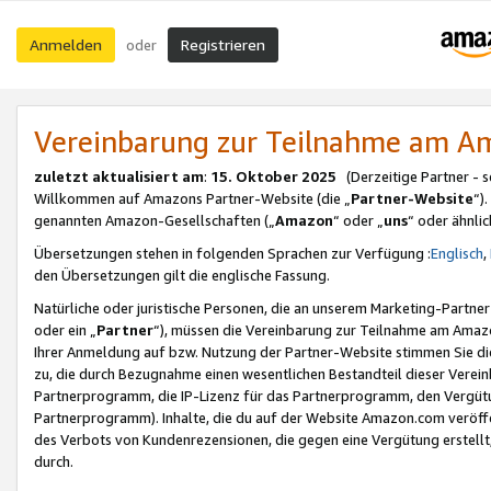
Anmelden
Registrieren
oder
Vereinbarung zur Teilnahme am 
zuletzt aktualisiert am
:
15. Oktober 2025
(Derzeitige Partner - 
Willkommen auf Amazons Partner-Website (die „
Partner-Website
“)
genannten Amazon-Gesellschaften („
Amazon
“ oder „
uns
“ oder ähnli
Übersetzungen stehen in folgenden Sprachen zur Verfügung :
Englisch
,
den Übersetzungen gilt die englische Fassung.
Natürliche oder juristische Personen, die an unserem Marketing-Partn
oder ein „
Partner
“), müssen die Vereinbarung zur Teilnahme am Ama
Ihrer Anmeldung auf bzw. Nutzung der Partner-Website stimmen Sie die
zu, die durch Bezugnahme einen wesentlichen Bestandteil dieser Verei
Partnerprogramm, die IP-Lizenz für das Partnerprogramm, den Vergütu
Partnerprogramm). Inhalte, die du auf der Website Amazon.com veröffe
des Verbots von Kundenrezensionen, die gegen eine Vergütung erstellt, 
durch.