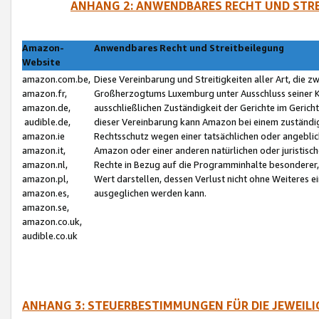
ANHANG 2: ANWENDBARES RECHT UND STRE
Amazon-
Anwendbares Recht und Streitbeilegung
Website
amazon.com.be,
Diese Vereinbarung und Streitigkeiten aller Art, die 
amazon.fr,
Großherzogtums Luxemburg unter Ausschluss seiner Kol
amazon.de,
ausschließlichen Zuständigkeit der Gerichte im Geri
audible.de,
dieser Vereinbarung kann Amazon bei einem zuständig
amazon.ie
Rechtsschutz wegen einer tatsächlichen oder angebli
amazon.it,
Amazon oder einer anderen natürlichen oder juristisc
amazon.nl,
Rechte in Bezug auf die Programminhalte besonderer,
amazon.pl,
Wert darstellen, dessen Verlust nicht ohne Weiteres e
amazon.es,
ausgeglichen werden kann.
amazon.se,
amazon.co.uk,
audible.co.uk
ANHANG 3: STEUERBESTIMMUNGEN FÜR DIE JEWEIL