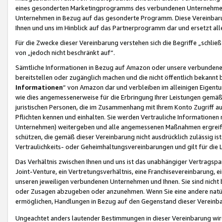
eines gesonderten Marketingprogramms des verbundenen Unternehmens
Unternehmen in Bezug auf das gesonderte Programm. Diese Vereinbarung
Ihnen und uns im Hinblick auf das Partnerprogramm dar und ersetzt al
Für die Zwecke dieser Vereinbarung verstehen sich die Begriffe „schließ
von „jedoch nicht beschränkt auf“.
Sämtliche Informationen in Bezug auf Amazon oder unsere verbunde
bereitstellen oder zugänglich machen und die nicht öffentlich bekannt bz
Informationen
“ von Amazon dar und verbleiben im alleinigen Eigent
wie dies angemessenerweise für die Erbringung Ihrer Leistungen gemäß d
juristischen Personen, die im Zusammenhang mit Ihrem Konto Zugriff au
Pflichten kennen und einhalten. Sie werden Vertrauliche Informationen 
Unternehmen) weitergeben und alle angemessenen Maßnahmen ergreifen
schützen, die gemäß dieser Vereinbarung nicht ausdrücklich zulässig is
Vertraulichkeits- oder Geheimhaltungsvereinbarungen und gilt für die
Das Verhältnis zwischen Ihnen und uns ist das unabhängiger Vertragspa
Joint-Venture, ein Vertretungsverhältnis, eine Franchisevereinbarung, 
unseren jeweiligen verbundenen Unternehmen und Ihnen. Sie sind ni
oder Zusagen abzugeben oder anzunehmen. Wenn Sie eine andere natürli
ermöglichen, Handlungen in Bezug auf den Gegenstand dieser Vereinbar
Ungeachtet anders lautender Bestimmungen in dieser Vereinbarung wird