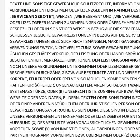
TEXTE UND SONSTIGE GEWERBLICHE SCHUTZRECHTE, INFORMATIONE
VERBUNDENEN UNTERNEHMEN ODER LIZENZGEBERN IM RAHMEN DES
„
SERVICEANGEBOTE
“), WERDEN „WIE BESEHEN“ UND „WIE VERFÜ
ODER LIZENZGEBER MACHEN ZUSICHERUNGEN ODER ÜBERNEHMEN GEW
GESETZLICH ODER IN SONSTIGER WEISE, IN BEZUG AUF DIE SERVI
SCHLIESSEN JEGLICHE GEWÄHRLEISTUNGEN IN BEZUG AUF DIE SERVI
GEWÄHRLEISTUNGEN BEZÜGLICH RECHTSMÄNGELN, MARKTGÄNGIGKEIT
VERWENDUNGSZWECK, NICHTVERLETZUNG SOWIE GEWÄHRLEISTUNGEN 
ÜBLICHEN GESCHÄFTSVERKEHR, DER LEISTUNG ODER HANDELSBRÄUCH
BESCHAFFENHEIT, MERKMALE, FUNKTIONEN, DEN LEISTUNGSUMFANG 
NOCH UNSERE VERBUNDENEN UNTERNEHMEN ODER LIZENZGEBER GEWÄ
BESCHRIEBEN DURCHGÄNGIG BZW. AUF BESTIMMTE ART UND WEISE
KORREKT, FEHLERFREI ODER FREI VON SCHÄDLICHEN KOMPONENTEN
HAFTEN FÜR: (A) FEHLER, UNGENAUIGKEITEN, VIREN, SCHADSOFTW
SYSTEMABSTÜRZE; ODER (B) UNBERECHTIGTE ZUGRIFFE AUF BZW. 
WEBSITE ODER VON DATEN, BILDERN, TEXTEN ODER SONSTIGEN INF
ODER EINER ANDEREN NATÜRLICHEN ODER JURISTISCHEN PERSON OD
GEWÄHRLEISTUNGSANSPRÜCHE, ES SEIN DENN, DIESE SIND IN DIES
UNSERE VERBUNDENEN UNTERNEHMEN ODER LIZENZGEBER FÜR EN
AUFGRUND (X) DES VERLUSTS VON VORAUSSICHTLICHEN GEWINNEN
VORTEILEN SOWIE (Y) VON INVESTITIONEN, AUFWENDUNGEN ODER VE
PARTNERPROGRAMM VORNEHMEN BZW. ÜBERNEHMEN ODER (Z) DER 