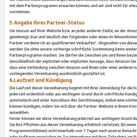
mit dem Partnerprogramm erwarten können, und wir sind nicht für etwa
vornehmen.
5.Angabe Ihres Partner-Status
Sie müssen auf Ihrer Website bzw. an jeder anderen Stelle, an der Am
genehmigt, klar und deutlich den folgenden oder einen im Wesentlichen
Partner verdiene ich an qualifizierten Verkäufen“. Abgesehen von die
werden Sie ohne unsere vorherige schriftliche Zustimmung keine weite
Partnerprogramm machen. Sie dürfen die zwischen uns und Ihnen best
(einschließlich der expliziten oder impliziten Aussage, dass Amazon Si
dass eine Verbindung zwischen Amazon und Ihnen oder einer anderen natü
vorliegenden Vereinbarung ausdrücklich gestattet ist.
6.Laufzeit und Kündigung
Die Laufzeit dieser Vereinbarung beginnt mit Ihrer Anmeldung für die 
jederzeit ordentlich oder aus wichtigem Grund durch schriftliche Kündi
automatisch und unter Ausschluss des Gerichtswegs), wobei eine solch
können kündigen, indem Sie sich über die Partner-Website in Ihrem Ko
auswählen.
Ferner können wir diese Vereinbarung jederzeit aus wichtigem Grund dur
Sie Ihre Pflichten aus dieser Vereinbarung erheblich verletzen; (b) wen
Programmrichtlinien) nicht innerhalb von 7 Tagen nach unserer Benachr
oder Haftungsansprüchen im Zusammenhang mit Ihrer Teilnahme am Pa