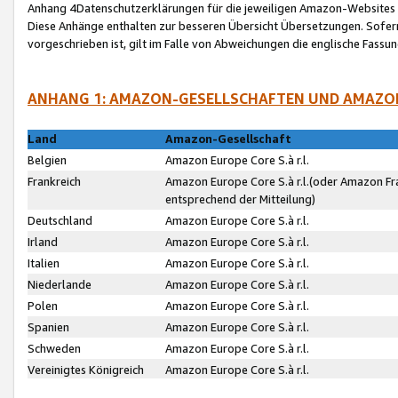
Anhang 4Datenschutzerklärungen für die jeweiligen Amazon-Websites
Diese Anhänge enthalten zur besseren Übersicht Übersetzungen. Sofe
vorgeschrieben ist, gilt im Falle von Abweichungen die englische Fass
ANHANG 1: AMAZON-GESELLSCHAFTEN UND AMAZO
Land
Amazon-Gesellschaft
Belgien
Amazon Europe Core S.à r.l.
Frankreich
Amazon Europe Core S.à r.l.(oder Amazon Fr
entsprechend der Mitteilung)
Deutschland
Amazon Europe Core S.à r.l.
Irland
Amazon Europe Core S.à r.l.
Italien
Amazon Europe Core S.à r.l.
Niederlande
Amazon Europe Core S.à r.l.
Polen
Amazon Europe Core S.à r.l.
Spanien
Amazon Europe Core S.à r.l.
Schweden
Amazon Europe Core S.à r.l.
Vereinigtes Königreich
Amazon Europe Core S.à r.l.