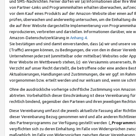
und SMS-Nachrichten. Ferner dürfen wir (a) Informationen über Ihre We
von Partner-Links und Programminhalten erhalten überwachen, aufzei
vor dem Kauf eines Produkts auf der Amazon-Website über einen auf Ih
prüfen, überwachen und anderweitig untersuchen, um die Einhaltung dies
die auf Ihrer Website dargestellte Implementierung von Programminhalt
reproduzieren, verbreiten und darstellen. Informationen darüber, wie w
Amazon-Datenschutzerklärung in
Anhang 4
.
Sie bestätigen und sind damit einverstanden, dass (a) wir und unsere 
(Traffic) anregen können, zu Bedingungen, die von den in dieser Vere
Unternehmen jederzeit (unmittelbar oder mittelbar) Websites oder Appl
Ihrer Website im Wettbewerb stehen, (c) ein Versäumnis unsererseits, I
Verzicht auf unser Recht darstellt, die betroffene oder eine andere B
Aktualisierungen, Handlungen und Zustimmungen, die wir ggf. im Rahme
vorgenommen bzw. erteilt werden und nur wirksam sind, wenn sie schri
Ohne die ausdrückliche vorherige schriftliche Zustimmung von Amazon
abtreten. Vorbehaltlich dieser Einschränkung ist diese Vereinbarung f
rechtlich bindend, gegenüber den Parteien und ihren jeweiligen Rech
Diese Vereinbarung umfasst die jeweils aktuellste Fassung aller Richtli
dieser Vereinbarung Bezug genommen wird und alle anderen Richtlinie
des Partnerprogramms zur Verfügung gestellt werden („
Programmric
verpflichten sich zu deren Einhaltung. Im Falle von Widersprüchen zwi
maßgeblich. Im Falle von Widersprüchen zwischen dieser Vereinbarun