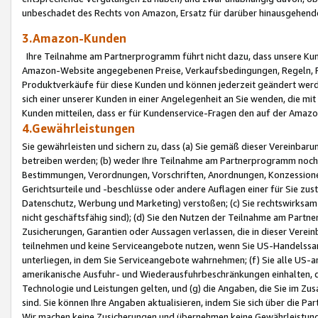
unbeschadet des Rechts von Amazon, Ersatz für darüber hinausgehen
3.Amazon-Kunden
Ihre Teilnahme am Partnerprogramm führt nicht dazu, dass unsere Kun
Amazon-Website angegebenen Preise, Verkaufsbedingungen, Regeln, Ri
Produktverkäufe für diese Kunden und können jederzeit geändert werde
sich einer unserer Kunden in einer Angelegenheit an Sie wenden, die 
Kunden mitteilen, dass er für Kundenservice-Fragen den auf der Ama
4.Gewährleistungen
Sie gewährleisten und sichern zu, dass (a) Sie gemäß dieser Vereinba
betreiben werden; (b) weder Ihre Teilnahme am Partnerprogramm noch d
Bestimmungen, Verordnungen, Vorschriften, Anordnungen, Konzessionen,
Gerichtsurteile und -beschlüsse oder andere Auflagen einer für Sie zu
Datenschutz, Werbung und Marketing) verstoßen; (c) Sie rechtswirksam 
nicht geschäftsfähig sind); (d) Sie den Nutzen der Teilnahme am Partne
Zusicherungen, Garantien oder Aussagen verlassen, die in dieser Verein
teilnehmen und keine Serviceangebote nutzen, wenn Sie US-Handelssa
unterliegen, in dem Sie Serviceangebote wahrnehmen; (f) Sie alle US
amerikanische Ausfuhr- und Wiederausfuhrbeschränkungen einhalten, 
Technologie und Leistungen gelten, und (g) die Angaben, die Sie im 
sind. Sie können Ihre Angaben aktualisieren, indem Sie sich über die 
Wir machen keine Zusicherungen und übernehmen keine Gewährleistun