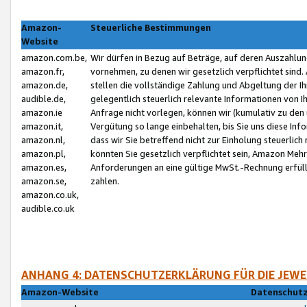
Amazon-
Steuerliche Bestimmungen
Website
amazon.com.be,
Wir dürfen in Bezug auf Beträge, auf deren Auszahlun
amazon.fr,
vornehmen, zu denen wir gesetzlich verpflichtet sind
amazon.de,
stellen die vollständige Zahlung und Abgeltung der 
audible.de,
gelegentlich steuerlich relevante Informationen von I
amazon.ie
Anfrage nicht vorlegen, können wir (kumulativ zu de
amazon.it,
Vergütung so lange einbehalten, bis Sie uns diese Inf
amazon.nl,
dass wir Sie betreffend nicht zur Einholung steuerlich 
amazon.pl,
könnten Sie gesetzlich verpflichtet sein, Amazon Meh
amazon.es,
Anforderungen an eine gültige MwSt.-Rechnung erfüllt
amazon.se,
zahlen.
amazon.co.uk,
audible.co.uk
ANHANG 4: DATENSCHUTZERKLÄRUNG FÜR DIE JEWE
Amazon-Website
Datenschutz