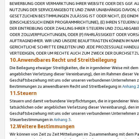
BEWERBUNG ODER VERMARKTUNG IHRER WEBSITE ODER DES GGF. AUF 
NUTZUNG DER SERVICEANGEBOTE UND ZWAR UNABHÄNGIG DAVON, O
GESETZLICHEN BESTIMMUNGEN ZULÄSSIG IST ODER NICHT, (D) EINE
(EINSCHLIESSLICH EINER PROGRAMMRICHTLINIE), (E) IHREN STEUER
DER EINTREIBUNG ODER ZAHLUNG IHRER STEUERN UND ZOLLABGAB
ODER ZOLLVERPFLICHTUNGEN, ODER (F) FAHRLÄSSIGKEIT ODER VORS
AUFTRAGNEHMER. WIR UND UNSERE BEAUFTRAGTEN KÖNNEN IM NAME
GERICHTLICHE SCHRITTE EINLEITEN UND JEDE PROZESSUALE HAND
VERTEIDIGEN, ODER UM RECHTE AUCH ZUM ZWECK DER DURCHSETZU
10.Anwendbares Recht und Streitbeilegung
Die Beilegung etwaiger Streitigkeiten, die in irgendeiner Weise mit de
angeblichen Verletzung dieser Vereinbarung), den im Rahmen dieser Ve
Geschäftsbeziehung mit uns oder unseren verbundenen Unternehmen zu
Bestimmungen zu anwendbarem Recht und Streitbeilegung in
Anhang 
11.Steuern
Steuern und damit verbundene Verpflichtungen, die in irgendeiner Wei
tatsächlichen oder angeblichen Verletzung dieser Vereinbarung), den 
Geschäftsbeziehung mit uns oder unseren verbundenen Unternehmen z
Steuerbestimmungen in
Anhang 3
.
12.Weitere Bestimmungen
Wir können von Zeit zu Zeit Mitteilungen im Zusammenhang mit dem Par