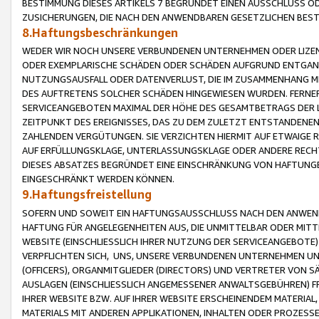
BESTIMMUNG DIESES ARTIKELS 7 BEGRÜNDET EINEN AUSSCHLUSS 
ZUSICHERUNGEN, DIE NACH DEN ANWENDBAREN GESETZLICHEN BE
8.Haftungsbeschränkungen
WEDER WIR NOCH UNSERE VERBUNDENEN UNTERNEHMEN ODER LIZEN
ODER EXEMPLARISCHE SCHÄDEN ODER SCHÄDEN AUFGRUND ENTGANG
NUTZUNGSAUSFALL ODER DATENVERLUST, DIE IM ZUSAMMENHANG MI
DES AUFTRETENS SOLCHER SCHÄDEN HINGEWIESEN WURDEN. FERN
SERVICEANGEBOTEN MAXIMAL DER HÖHE DES GESAMTBETRAGS DER 
ZEITPUNKT DES EREIGNISSES, DAS ZU DEM ZULETZT ENTSTANDENE
ZAHLENDEN VERGÜTUNGEN. SIE VERZICHTEN HIERMIT AUF ETWAIGE 
AUF ERFÜLLUNGSKLAGE, UNTERLASSUNGSKLAGE ODER ANDERE RECHT
DIESES ABSATZES BEGRÜNDET EINE EINSCHRÄNKUNG VON HAFTUNG
EINGESCHRÄNKT WERDEN KÖNNEN.
9.Haftungsfreistellung
SOFERN UND SOWEIT EIN HAFTUNGSAUSSCHLUSS NACH DEN ANWENDB
HAFTUNG FÜR ANGELEGENHEITEN AUS, DIE UNMITTELBAR ODER MITT
WEBSITE (EINSCHLIESSLICH IHRER NUTZUNG DER SERVICEANGEBOTE)
VERPFLICHTEN SICH, UNS, UNSERE VERBUNDENEN UNTERNEHMEN UN
(OFFICERS), ORGANMITGLIEDER (DIRECTORS) UND VERTRETER VON 
AUSLAGEN (EINSCHLIESSLICH ANGEMESSENER ANWALTSGEBÜHREN) FR
IHRER WEBSITE BZW. AUF IHRER WEBSITE ERSCHEINENDEM MATERIAL
MATERIALS MIT ANDEREN APPLIKATIONEN, INHALTEN ODER PROZESSE