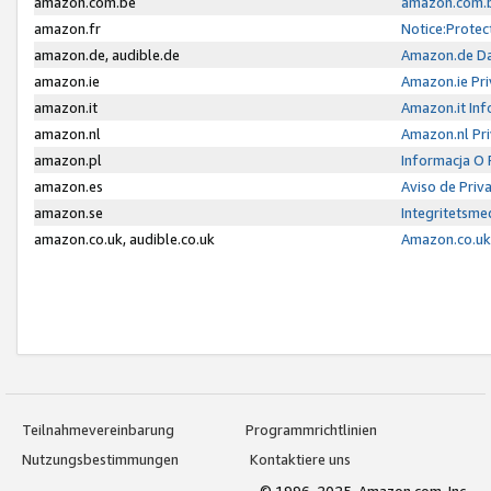
amazon.com.be
amazon.com.b
amazon.fr
Notice:Protec
amazon.de, audible.de
Amazon.de Da
amazon.ie
Amazon.ie Pri
amazon.it
Amazon.it Inf
amazon.nl
Amazon.nl Pri
amazon.pl
Informacja O
amazon.es
Aviso de Priv
amazon.se
Integritetsm
amazon.co.uk, audible.co.uk
Amazon.co.uk 
Teilnahmevereinbarung
Programmrichtlinien
Nutzungsbestimmungen
Kontaktiere uns