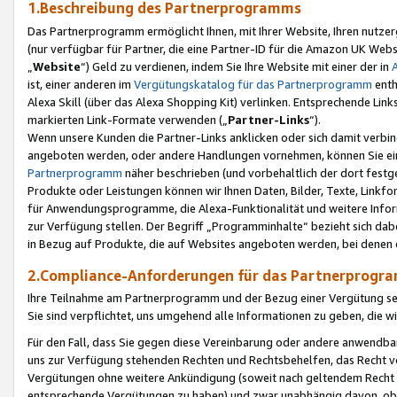
1.Beschreibung des Partnerprogramms
Das Partnerprogramm ermöglicht Ihnen, mit Ihrer Website, Ihren nutzer
(nur verfügbar für Partner, die eine Partner-ID für die Amazon UK We
„
Website
“) Geld zu verdienen, indem Sie Ihre Website mit einer der in
ist, einer anderen im
Vergütungskatalog für das Partnerprogramm
enth
Alexa Skill (über das Alexa Shopping Kit) verlinken. Entsprechende Lin
markierten Link-Formate verwenden („
Partner-Links
“).
Wenn unsere Kunden die Partner-Links anklicken oder sich damit verbi
angeboten werden, oder andere Handlungen vornehmen, können Sie eine
Partnerprogramm
näher beschrieben (und vorbehaltlich der dort festg
Produkte oder Leistungen können wir Ihnen Daten, Bilder, Texte, Linkfo
für Anwendungsprogramme, die Alexa-Funktionalität und weitere Inf
zur Verfügung stellen. Der Begriff „Programminhalte“ bezieht sich dabe
in Bezug auf Produkte, die auf Websites angeboten werden, bei denen 
2.Compliance-Anforderungen für das Partnerprog
Ihre Teilnahme am Partnerprogramm und der Bezug einer Vergütung setz
Sie sind verpflichtet, uns umgehend alle Informationen zu geben, die w
Für den Fall, dass Sie gegen diese Vereinbarung oder andere anwendba
uns zur Verfügung stehenden Rechten und Rechtsbehelfen, das Recht vo
Vergütungen ohne weitere Ankündigung (soweit nach geltendem Recht z
entsprechende Vergütungen zu haben) und zwar unabhängig davon, ob 