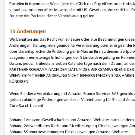
Parteien in irgendeiner Weise (einschließlich des Ergreifens oder Unt
veranlasst oder verpflichtet wird, die mit US-Gesetzen, Vorschriften,
für eine der Parteien dieser Vereinbarung gelten.
13.Änderungen
Wir behalten uns das Recht vor, einzelne oder alle Bestimmungen diese
Änderungsmitteilung, eine geänderte Vereinbarung oder eine geänderte 
über die entsprechende Änderung per E-Mail an Ihre zu diesem Zeitpun
ausgenommen etwaige Erhöhungen der Standardvergütung im Rahmen
Datum, jedoch frühestens sieben Kalendertage nach dem Datum, an de
PARTNERPROGRAMM NACH DEM DATUM DES WIRKSAMWERDENS DER Ä
WENN SIE MIT EINER ÄNDERUNG NICHT EINVERSTANDEN SIND, HABEN S
KÜNDIGEN.
Wenn Sie diese Vereinbarung mit Amazon France Services SAS geschlo
gelten zukünftige Änderungen an dieser Vereinbarung für Sie und Ama
Core S.à r.l. bezieht.
Anhang 1Amazon-Gesellschaften und Amazon-Websites nach Ländern
Anhang 2Anwendbares Recht und Streitbeilegung für die jeweiligen 
Anhang 3Steuerbestimmungen für die jeweiligen Amazon-Websites