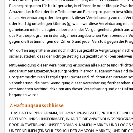
Partnerprogramm für betrügerische, irreführende oder illegale Zwecke
Amazon durch Sie oder Ihre Teilnahme am Partnerprogramm beschädig
dieser Vereinbarung oder den gemäß dieser Vereinbarung von den Vertr
oder künftig unterliegen könnte; (g) wenn wir diese Vereinbarung mit I
gemeinsam mit Ihnen agieren, bereits in der Vergangenheit, gleich aus
das Partnerprogramm in der allgemein angebotenen Form beenden. Vors
gegen die Bestimmungen der Ziffer 5 und jeder Verstoß gegen die Prog
Wir dürfen angefallene und noch nicht ausgezahlte Vergütungen nach 
sicherzustellen, dass der richtige Betrag ausgezahlt wird (beispielsw
Mit Beendigung dieser Vereinbarung erlöschen alle Rechte und Pflichte
eingeräumten Lizenzen/Nutzungsrechte; hiervon ausgenommen sind die in 
Programmrichtlinien festgelegten Rechte und Pflichten der Parteien sow
Vereinbarung, die nach Beendigung dieser Vereinbarung fortbestehen. D
entstandenen Verbindlichkeiten aus dieser Vereinbarung und der Haft
begangen wurde.
7.Haftungsausschlüsse
DAS PARTNERPROGRAMM, DIE AMAZON-WEBSITE, PRODUKTE UND DI
PARTNER-LINKS, LINKFORMATE, INHALTE, DIE ANWENDUNGSPROGR
PRODUKTWERBUNG, UNSERE DOMAIN-NAMEN, MARKEN UND LOGOS S
UNTERNEHMEN (EINSCHLIESSLICH DER AMAZON-MARKEN) UND DIE GE