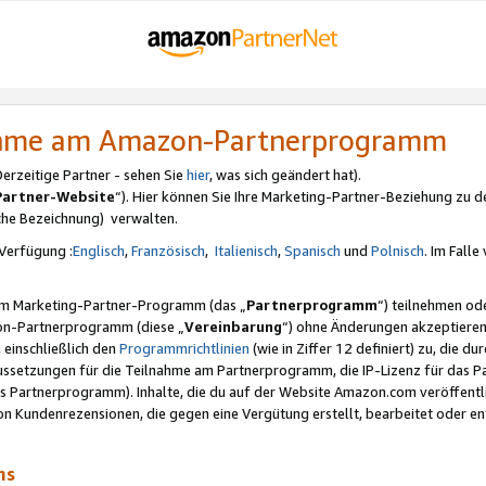
nahme am Amazon-Partnerprogramm
rzeitige Partner - sehen Sie
hier
, was sich geändert hat).
Partner-Website
“). Hier können Sie Ihre Marketing-Partner-Beziehung zu d
iche Bezeichnung) verwalten.
Verfügung :
Englisch
,
Französisch
,
Italienisch
,
Spanisch
und
Polnisch
. Im Fall
erem Marketing-Partner-Programm (das „
Partnerprogramm
“) teilnehmen od
on-Partnerprogramm (diese „
Vereinbarung
“) ohne Änderungen akzeptieren
 einschließlich den
Programmrichtlinien
(wie in Ziffer 12 definiert) zu, die 
raussetzungen für die Teilnahme am Partnerprogramm, die IP-Lizenz für das
s Partnerprogramm). Inhalte, die du auf der Website Amazon.com veröffentl
n Kundenrezensionen, die gegen eine Vergütung erstellt, bearbeitet oder ent
mms