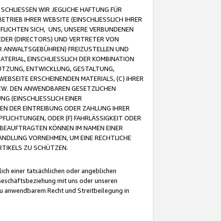
CHLIESSEN WIR JEGLICHE HAFTUNG FÜR
TRIEB IHRER WEBSITE (EINSCHLIESSLICH IHRER
FLICHTEN SICH, UNS, UNSERE VERBUNDENEN
EDER (DIRECTORS) UND VERTRETER VON
R ANWALTSGEBÜHREN) FREIZUSTELLEN UND
ATERIAL, EINSCHLIESSLICH DER KOMBINATION
NUTZUNG, ENTWICKLUNG, GESTALTUNG,
EBSEITE ERSCHEINENDEN MATERIALS, (C) IHRER
ZW. DEN ANWENDBAREN GESETZLICHEN
NG (EINSCHLIESSLICH EINER
BEN DER EINTREIBUNG ODER ZAHLUNG IHRER
LICHTUNGEN, ODER (F) FAHRLÄSSIGKEIT ODER
 BEAUFTRAGTEN KÖNNEN IM NAMEN EINER
HANDLUNG VORNEHMEN, UM EINE RECHTLICHE
TIKELS ZU SCHÜTZEN.
ich einer tatsächlichen oder angeblichen
Geschäftsbeziehung mit uns oder unseren
u anwendbarem Recht und Streitbeilegung in