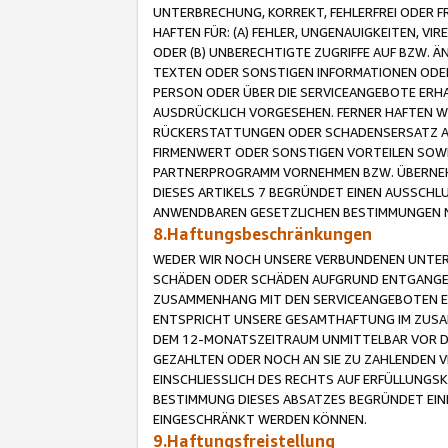
UNTERBRECHUNG, KORREKT, FEHLERFREI ODER 
HAFTEN FÜR: (A) FEHLER, UNGENAUIGKEITEN, 
ODER (B) UNBERECHTIGTE ZUGRIFFE AUF BZW. 
TEXTEN ODER SONSTIGEN INFORMATIONEN ODER 
PERSON ODER ÜBER DIE SERVICEANGEBOTE ERHA
AUSDRÜCKLICH VORGESEHEN. FERNER HAFTEN 
RÜCKERSTATTUNGEN ODER SCHADENSERSATZ AU
FIRMENWERT ODER SONSTIGEN VORTEILEN SOWIE
PARTNERPROGRAMM VORNEHMEN BZW. ÜBERNEHM
DIESES ARTIKELS 7 BEGRÜNDET EINEN AUSSCH
ANWENDBAREN GESETZLICHEN BESTIMMUNGEN 
8.Haftungsbeschränkungen
WEDER WIR NOCH UNSERE VERBUNDENEN UNTERN
SCHÄDEN ODER SCHÄDEN AUFGRUND ENTGANGENE
ZUSAMMENHANG MIT DEN SERVICEANGEBOTEN EN
ENTSPRICHT UNSERE GESAMTHAFTUNG IM ZUSAM
DEM 12-MONATSZEITRAUM UNMITTELBAR VOR DE
GEZAHLTEN ODER NOCH AN SIE ZU ZAHLENDEN V
EINSCHLIESSLICH DES RECHTS AUF ERFÜLLUNGS
BESTIMMUNG DIESES ABSATZES BEGRÜNDET EI
EINGESCHRÄNKT WERDEN KÖNNEN.
9.Haftungsfreistellung