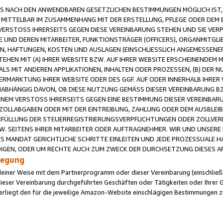
 NACH DEN ANWENDBAREN GESETZLICHEN BESTIMMUNGEN MÖGLICH IST, S
MITTELBAR IM ZUSAMMENHANG MIT DER ERSTELLUNG, PFLEGE ODER DEM BE
ERSTOSS IHRERSEITS GEGEN DIESE VEREINBARUNG STEHEN UND SIE VERP
UND DEREN MITARBEITER, FUNKTIONSTRÄGER (OFFICERS), ORGANMITGLI
N, HAFTUNGEN, KOSTEN UND AUSLAGEN (EINSCHLIESSLICH ANGEMESSENE
HEN MIT (A) IHRER WEBSITE BZW. AUF IHRER WEBSITE ERSCHEINENDEM M
LS MIT ANDEREN APPLIKATIONEN, INHALTEN ODER PROZESSEN, (B) DER 
RMARKTUNG IHRER WEBSITE ODER DES GGF. AUF ODER INNERHALB IHRER W
ABHÄNGIG DAVON, OB DIESE NUTZUNG GEMÄSS DIESER VEREINBARUNG B
EINEM VERSTOSS IHRERSEITS GEGEN EINE BESTIMMUNG DIESER VEREINBARU
D ZOLLABGABEN ODER MIT DER EINTREIBUNG, ZAHLUNG ODER DEM AUSBLEI
FÜLLUNG DER STEUERREGISTRIERUNGSVERPFLICHTUNGEN ODER ZOLLVERPF
W. SEITENS IHRER MITARBEITER ODER AUFTRAGNEHMER. WIR UND UNSERE
ES MANDAT GERICHTLICHE SCHRITTE EINLEITEN UND JEDE PROZESSUALE 
GEN, ODER UM RECHTE AUCH ZUM ZWECK DER DURCHSETZUNG DIESES AR
ilegung
endeiner Weise mit dem Partnerprogramm oder dieser Vereinbarung (einschließl
ieser Vereinbarung durchgeführten Geschäften oder Tätigkeiten oder Ihrer 
iegt den für die jeweilige Amazon-Website einschlägigen Bestimmungen z