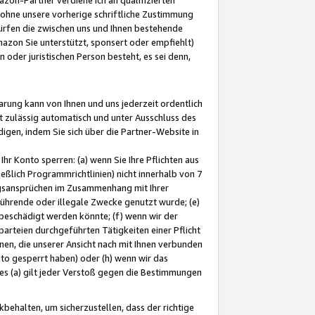
ohne unsere vorherige schriftliche Zustimmung
ürfen die zwischen uns und Ihnen bestehende
mazon Sie unterstützt, sponsert oder empfiehlt)
oder juristischen Person besteht, es sei denn,
arung kann von Ihnen und uns jederzeit ordentlich
t zulässig automatisch und unter Ausschluss des
gen, indem Sie sich über die Partner-Website in
hr Konto sperren: (a) wenn Sie Ihre Pflichten aus
eßlich Programmrichtlinien) nicht innerhalb von 7
ngsansprüchen im Zusammenhang mit Ihrer
ührende oder illegale Zwecke genutzt wurde; (e)
eschädigt werden könnte; (f) wenn wir der
rteien durchgeführten Tätigkeiten einer Pflicht
nen, die unserer Ansicht nach mit Ihnen verbunden
nto gesperrt haben) oder (h) wenn wir das
 (a) gilt jeder Verstoß gegen die Bestimmungen
ehalten, um sicherzustellen, dass der richtige