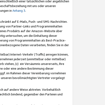
nschließlich einer tatsächlichen oder angeblichen
Geschäftsbeziehung mit uns oder unseren
mungen in
Anhang 3
.
schränkt auf E-Mails, Push- und SMS-Nachrichten.
ellung von Partner-Links und Programminhalten
 eines Produkts auf der Amazon-Website über
tig untersuchen, um die Einhaltung dieser
ntierung von Programminhalten als Best-Practice-
sonenbezogene Daten verarbeiten, finden Sie in der
telbar) Internet-Verkehr (Traffic) anregen können,
rnehmen jederzeit (unmittelbar oder mittelbar)
b stehen, (c) ein Versäumnis unsererseits, Ihre
fene oder eine andere Bestimmung dieser
r ggf. im Rahmen dieser Vereinbarung vornehmen
ch unseren bevollmächtigten Vertreter vorgelegt
ch auf andere Weise abtreten. Vorbehaltlich
rechtlich bindend, gegenüber den Parteien und