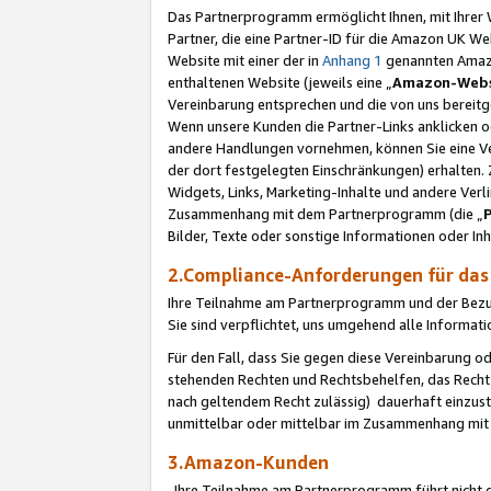
Das Partnerprogramm ermöglicht Ihnen, mit Ihrer W
Partner, die eine Partner-ID für die Amazon UK W
Website mit einer der in
Anhang 1
genannten Amazon
enthaltenen Website (jeweils eine „
Amazon-Webs
Vereinbarung entsprechen und die von uns bereitg
Wenn unsere Kunden die Partner-Links anklicken 
andere Handlungen vornehmen, können Sie eine Ver
der dort festgelegten Einschränkungen) erhalten. 
Widgets, Links, Marketing-Inhalte und andere Ver
Zusammenhang mit dem Partnerprogramm (die „
Bilder, Texte oder sonstige Informationen oder In
2.Compliance-Anforderungen für d
Ihre Teilnahme am Partnerprogramm und der Bezug 
Sie sind verpflichtet, uns umgehend alle Informat
Für den Fall, dass Sie gegen diese Vereinbarung 
stehenden Rechten und Rechtsbehelfen, das Recht
nach geltendem Recht zulässig) dauerhaft einzus
unmittelbar oder mittelbar im Zusammenhang mit
3.Amazon-Kunden
Ihre Teilnahme am Partnerprogramm führt nicht d