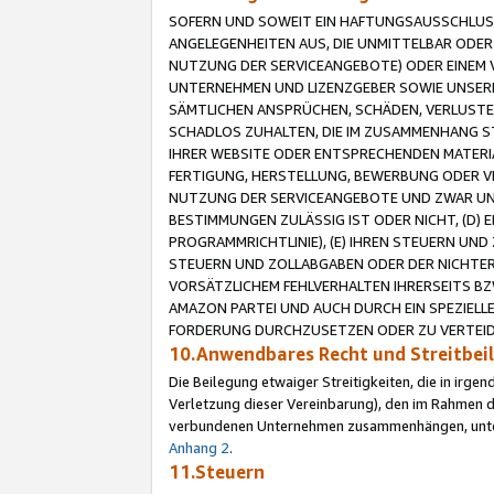
SOFERN UND SOWEIT EIN HAFTUNGSAUSSCHLUSS
ANGELEGENHEITEN AUS, DIE UNMITTELBAR ODER 
NUTZUNG DER SERVICEANGEBOTE) ODER EINEM V
UNTERNEHMEN UND LIZENZGEBER SOWIE UNSERE 
SÄMTLICHEN ANSPRÜCHEN, SCHÄDEN, VERLUSTE
SCHADLOS ZUHALTEN, DIE IM ZUSAMMENHANG STE
IHRER WEBSITE ODER ENTSPRECHENDEN MATERIA
FERTIGUNG, HERSTELLUNG, BEWERBUNG ODER VE
NUTZUNG DER SERVICEANGEBOTE UND ZWAR UN
BESTIMMUNGEN ZULÄSSIG IST ODER NICHT, (D) 
PROGRAMMRICHTLINIE), (E) IHREN STEUERN UN
STEUERN UND ZOLLABGABEN ODER DER NICHTER
VORSÄTZLICHEM FEHLVERHALTEN IHRERSEITS BZ
AMAZON PARTEI UND AUCH DURCH EIN SPEZIELL
FORDERUNG DURCHZUSETZEN ODER ZU VERTEIDI
10.Anwendbares Recht und Streitbe
Die Beilegung etwaiger Streitigkeiten, die in irg
Verletzung dieser Vereinbarung), den im Rahmen d
verbundenen Unternehmen zusammenhängen, unterl
Anhang 2
.
11.Steuern