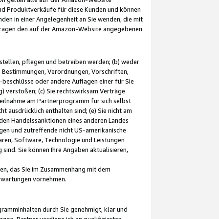
und Produktverkäufe für diese Kunden und können
nden in einer Angelegenheit an Sie wenden, die mit
e-Fragen den auf der Amazon-Website angegebenen
stellen, pflegen und betreiben werden; (b) weder
e Bestimmungen, Verordnungen, Vorschriften,
-beschlüsse oder andere Auflagen einer für Sie
 verstoßen; (c) Sie rechtswirksam Verträge
r Teilnahme am Partnerprogramm für sich selbst
t ausdrücklich enthalten sind; (e) Sie nicht am
den Handelssanktionen eines anderen Landes
gen und zutreffende nicht US-amerikanische
ren, Software, Technologie und Leistungen
sind. Sie können Ihre Angaben aktualisieren,
men, das Sie im Zusammenhang mit dem
 Erwartungen vornehmen.
ogramminhalten durch Sie genehmigt, klar und
zon-Partner verdiene ich an qualifizierten