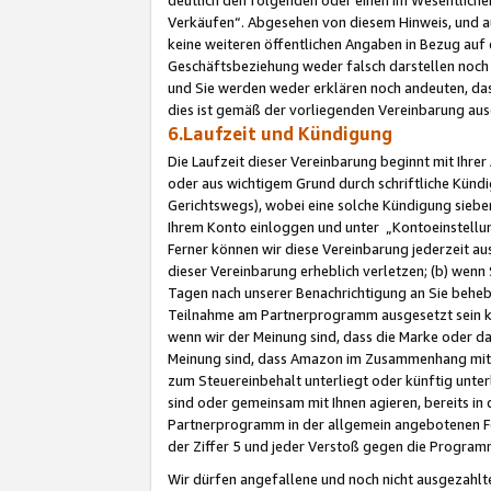
Verkäufen“. Abgesehen von diesem Hinweis, und a
keine weiteren öffentlichen Angaben in Bezug au
Geschäftsbeziehung weder falsch darstellen noch a
und Sie werden weder erklären noch andeuten, dass
dies ist gemäß der vorliegenden Vereinbarung ausd
6.Laufzeit und Kündigung
Die Laufzeit dieser Vereinbarung beginnt mit Ihre
oder aus wichtigem Grund durch schriftliche Kündi
Gerichtswegs), wobei eine solche Kündigung siebe
Ihrem Konto einloggen und unter „Kontoeinstellu
Ferner können wir diese Vereinbarung jederzeit aus
dieser Vereinbarung erheblich verletzen; (b) wenn
Tagen nach unserer Benachrichtigung an Sie behe
Teilnahme am Partnerprogramm ausgesetzt sein kö
wenn wir der Meinung sind, dass die Marke oder 
Meinung sind, dass Amazon im Zusammenhang mit d
zum Steuereinbehalt unterliegt oder künftig unter
sind oder gemeinsam mit Ihnen agieren, bereits in
Partnerprogramm in der allgemein angebotenen Fo
der Ziffer 5 und jeder Verstoß gegen die Programm
Wir dürfen angefallene und noch nicht ausgezahlt