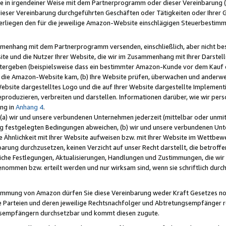
e in irgendeiner Weise mit dem Partnerprogramm oder dieser Vereinbarung (ei
ieser Vereinbarung durchgeführten Geschäften oder Tätigkeiten oder Ihrer 
liegen den für die jeweilige Amazon-Website einschlägigen Steuerbestim
mmenhang mit dem Partnerprogramm versenden, einschließlich, aber nicht be
site und die Nutzer Ihrer Website, die wir im Zusammenhang mit Ihrer Darst
itergeben (beispielsweise dass ein bestimmter Amazon-Kunde vor dem Kauf
uf die Amazon-Website kam, (b) Ihre Website prüfen, überwachen und anderwei
r Website dargestelltes Logo und die auf Ihrer Website dargestellte Impleme
reproduzieren, verbreiten und darstellen. Informationen darüber, wie wir per
ng in
Anhang 4
.
 (a) wir und unsere verbundenen Unternehmen jederzeit (mittelbar oder unmit
ng festgelegten Bedingungen abweichen, (b) wir und unsere verbundenen Unte
 Ähnlichkeit mit Ihrer Website aufweisen bzw. mit Ihrer Website im Wettbewer
barung durchzusetzen, keinen Verzicht auf unser Recht darstellt, die betrof
liche Festlegungen, Aktualisierungen, Handlungen und Zustimmungen, die wi
enommen bzw. erteilt werden und nur wirksam sind, wenn sie schriftlich dur
stimmung von Amazon dürfen Sie diese Vereinbarung weder Kraft Gesetzes no
die Parteien und deren jeweilige Rechtsnachfolger und Abtretungsempfänger 
ngsempfängern durchsetzbar und kommt diesen zugute.