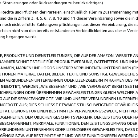
ge Stornierungen oder Rücksendungen zu berücksichtigen).
 Rechte und Pflichten der Parteien, einschließlich aller im Zusammenhang m
 die in Ziffern 3, 4, 5, 6, 7, 8, 10 und 11 dieser Vereinbarung sowie die in
er noch nicht erfüllte Zahlungsverpflichtungen aus dieser Vereinbarung, die
arteien nicht von den bereits entstandenen Verbindlichkeiten aus dieser Ver
gung begangen wurde.
 PRODUKTE UND DIENSTLEISTUNGEN, DIE AUF DER AMAZON-WEBSITE AN
GRAMMIERSCHNITTSTELLE FÜR PRODUKTWERBUNG, DATENFEEDS UND INH
-NAMEN, MARKEN UND LOGOS UNSERER VERBUNDENEN UNTERNEHMEN (EIN
IONEN, MATERIAL, DATEN, BILDER, TEXTE UND SONSTIGE GEWERBLICHE 
EREN VERBUNDENEN UNTERNEHMEN ODER LIZENZGEBERN IM RAHMEN DES 
NGEBOTE
“), WERDEN „WIE BESEHEN“ UND „WIE VERFÜGBAR“ BEREITGEST
CHERUNGEN ODER ÜBERNEHMEN GEWÄHRLEISTUNGEN GLEICH WELCHER AR
ZUG AUF DIE SERVICEANGEBOTE. WIR UND UNSERE VERBUNDENEN UNTERNEH
ANGEBOTE AUS; DIES SCHLIESST ETWAIGE STILLSCHWEIGENDE GEWÄHRLE
LITÄT, EIGNUNG FÜR EINEN BESTIMMTEN VERWENDUNGSZWECK, NICHTVER
OGENHEITEN, DEM ÜBLICHEN GESCHÄFTSVERKEHR, DER LEISTUNG ODER H
 BESCHAFFENHEIT, MERKMALE, FUNKTIONEN, DEN LEISTUNGSUMFANG ODER
VERBUNDENEN UNTERNEHMEN ODER LIZENZGEBER GEWÄHRLEISTEN, DASS D
HGÄNGIG BZW. AUF BESTIMMTE ART UND WEISE FUNKTIONIEREN WERDEN 