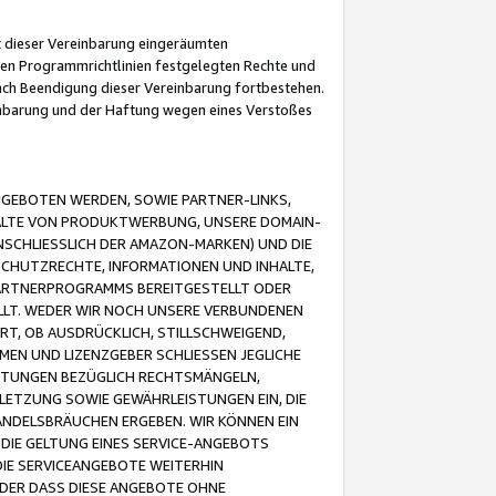
it dieser Vereinbarung eingeräumten
 den Programmrichtlinien festgelegten Rechte und
 nach Beendigung dieser Vereinbarung fortbestehen.
einbarung und der Haftung wegen eines Verstoßes
GEBOTEN WERDEN, SOWIE PARTNER-LINKS,
ALTE VON PRODUKTWERBUNG, UNSERE DOMAIN-
SCHLIESSLICH DER AMAZON-MARKEN) UND DIE
SCHUTZRECHTE, INFORMATIONEN UND INHALTE,
PARTNERPROGRAMMS BEREITGESTELLT ODER
ELLT. WEDER WIR NOCH UNSERE VERBUNDENEN
T, OB AUSDRÜCKLICH, STILLSCHWEIGEND,
MEN UND LIZENZGEBER SCHLIESSEN JEGLICHE
ISTUNGEN BEZÜGLICH RECHTSMÄNGELN,
LETZUNG SOWIE GEWÄHRLEISTUNGEN EIN, DIE
ANDELSBRÄUCHEN ERGEBEN. WIR KÖNNEN EIN
 DIE GELTUNG EINES SERVICE-ANGEBOTS
IE SERVICEANGEBOTE WEITERHIN
ODER DASS DIESE ANGEBOTE OHNE