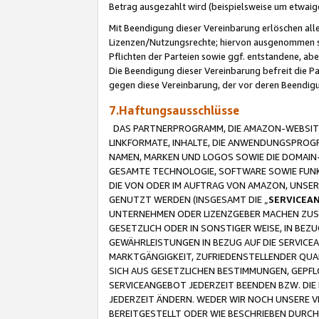
Betrag ausgezahlt wird (beispielsweise um etwai
Mit Beendigung dieser Vereinbarung erlöschen alle
Lizenzen/Nutzungsrechte; hiervon ausgenommen sind
Pflichten der Parteien sowie ggf. entstandene, ab
Die Beendigung dieser Vereinbarung befreit die P
gegen diese Vereinbarung, der vor deren Beendi
7.Haftungsausschlüsse
DAS PARTNERPROGRAMM, DIE AMAZON-WEBSITE,
LINKFORMATE, INHALTE, DIE ANWENDUNGSPRO
NAMEN, MARKEN UND LOGOS SOWIE DIE DOMAIN
GESAMTE TECHNOLOGIE, SOFTWARE SOWIE FUNKT
DIE VON ODER IM AUFTRAG VON AMAZON, UNS
GENUTZT WERDEN (INSGESAMT DIE „
SERVICEA
UNTERNEHMEN ODER LIZENZGEBER MACHEN ZUSI
GESETZLICH ODER IN SONSTIGER WEISE, IN BE
GEWÄHRLEISTUNGEN IN BEZUG AUF DIE SERVICE
MARKTGÄNGIGKEIT, ZUFRIEDENSTELLENDER QUA
SICH AUS GESETZLICHEN BESTIMMUNGEN, GEPFL
SERVICEANGEBOT JEDERZEIT BEENDEN BZW. DIE
JEDERZEIT ÄNDERN. WEDER WIR NOCH UNSERE 
BEREITGESTELLT ODER WIE BESCHRIEBEN DURC