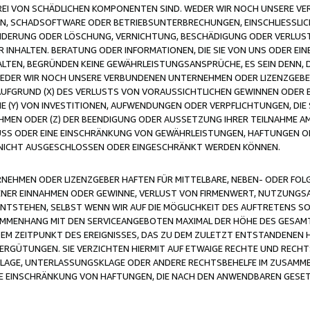
FREI VON SCHÄDLICHEN KOMPONENTEN SIND. WEDER WIR NOCH UNSERE 
VIREN, SCHADSOFTWARE ODER BETRIEBSUNTERBRECHUNGEN, EINSCHLIESSL
ÄNDERUNG ODER LÖSCHUNG, VERNICHTUNG, BESCHÄDIGUNG ODER VERLUST 
INHALTEN. BERATUNG ODER INFORMATIONEN, DIE SIE VON UNS ODER EIN
LTEN, BEGRÜNDEN KEINE GEWÄHRLEISTUNGSANSPRÜCHE, ES SEIN DENN, DI
WEDER WIR NOCH UNSERE VERBUNDENEN UNTERNEHMEN ODER LIZENZGEBE
FGRUND (X) DES VERLUSTS VON VORAUSSICHTLICHEN GEWINNEN ODER 
 (Y) VON INVESTITIONEN, AUFWENDUNGEN ODER VERPFLICHTUNGEN, DIE 
EN ODER (Z) DER BEENDIGUNG ODER AUSSETZUNG IHRER TEILNAHME A
LUSS ODER EINE EINSCHRÄNKUNG VON GEWÄHRLEISTUNGEN, HAFTUNGEN O
NICHT AUSGESCHLOSSEN ODER EINGESCHRÄNKT WERDEN KÖNNEN.
EHMEN ODER LIZENZGEBER HAFTEN FÜR MITTELBARE, NEBEN- ODER FOL
R EINNAHMEN ODER GEWINNE, VERLUST VON FIRMENWERT, NUTZUNGSAU
TSTEHEN, SELBST WENN WIR AUF DIE MÖGLICHKEIT DES AUFTRETENS S
MENHANG MIT DEN SERVICEANGEBOTEN MAXIMAL DER HÖHE DES GESAMT
M ZEITPUNKT DES EREIGNISSES, DAS ZU DEM ZULETZT ENTSTANDENEN 
ERGÜTUNGEN. SIE VERZICHTEN HIERMIT AUF ETWAIGE RECHTE UND RECHT
KLAGE, UNTERLASSUNGSKLAGE ODER ANDERE RECHTSBEHELFE IM ZUSAMME
NE EINSCHRÄNKUNG VON HAFTUNGEN, DIE NACH DEN ANWENDBAREN GESE