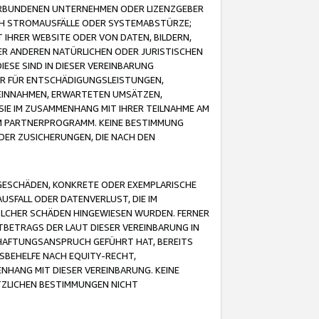
VERBUNDENEN UNTERNEHMEN ODER LIZENZGEBER
ICH STROMAUSFÄLLE ODER SYSTEMABSTÜRZE;
IHRER WEBSITE ODER VON DATEN, BILDERN,
ER ANDEREN NATÜRLICHEN ODER JURISTISCHEN
ESE SIND IN DIESER VEREINBARUNG
R FÜR ENTSCHÄDIGUNGSLEISTUNGEN,
EINNAHMEN, ERWARTETEN UMSÄTZEN,
SIE IM ZUSAMMENHANG MIT IHRER TEILNAHME AM
M PARTNERPROGRAMM. KEINE BESTIMMUNG
DER ZUSICHERUNGEN, DIE NACH DEN
GESCHÄDEN, KONKRETE ODER EXEMPLARISCHE
SFALL ODER DATENVERLUST, DIE IM
OLCHER SCHÄDEN HINGEWIESEN WURDEN. FERNER
BETRAGS DER LAUT DIESER VEREINBARUNG IN
HAFTUNGSANSPRUCH GEFÜHRT HAT, BEREITS
SBEHELFE NACH EQUITY-RECHT,
NHANG MIT DIESER VEREINBARUNG. KEINE
TZLICHEN BESTIMMUNGEN NICHT