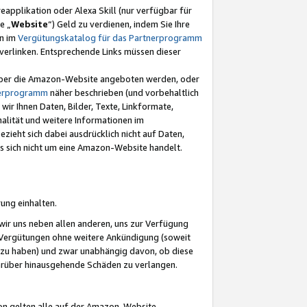
eapplikation oder Alexa Skill (nur verfügbar für
e „
Website
“) Geld zu verdienen, indem Sie Ihre
en im
Vergütungskatalog für das Partnerprogramm
t) verlinken. Entsprechende Links müssen dieser
e über die Amazon-Website angeboten werden, oder
nerprogramm
näher beschrieben (und vorbehaltlich
ir Ihnen Daten, Bilder, Texte, Linkformate,
alität und weitere Informationen im
zieht sich dabei ausdrücklich nicht auf Daten,
es sich nicht um eine Amazon-Website handelt.
rung einhalten.
ir uns neben allen anderen, uns zur Verfügung
n Vergütungen ohne weitere Ankündigung (soweit
 zu haben) und zwar unabhängig davon, ob diese
darüber hinausgehende Schäden zu verlangen.
on gelten alle auf der Amazon-Website