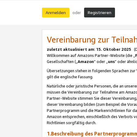
Anmelden
Registrieren
oder
Vereinbarung zur Teil
zuletzt aktualisiert am
:
15. Oktober 2025
(De
Willkommen auf Amazons Partner-Website (die „
Gesellschaften („
Amazon
“ oder „
uns
“ oder ähnl
Übersetzungen stehen in folgenden Sprachen zur 
gilt die englische Fassung.
Natürliche oder juristische Personen, die an uns
müssen die Vereinbarung zur Teilnahme am Amaz
Partner-Website stimmen Sie dieser Vereinbarung,
dieser Vereinbarung bilden (zum Beispiel die Vo
Partnerprogramm und die Markenrichtlinien für da
Amazon entsprechen, einschließlich des Verbots vo
Richtlinien sorgfältig durch.
1.Beschreibung des Partnerprogra