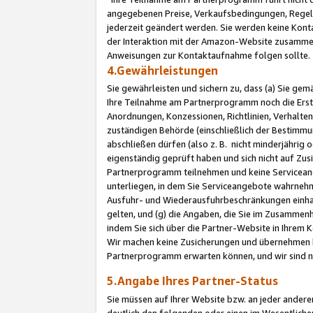
angegebenen Preise, Verkaufsbedingungen, Regeln
jederzeit geändert werden. Sie werden keine Konta
der Interaktion mit der Amazon-Website zusamme
Anweisungen zur Kontaktaufnahme folgen sollte.
4.Gewährleistungen
Sie gewährleisten und sichern zu, dass (a) Sie g
Ihre Teilnahme am Partnerprogramm noch die Erst
Anordnungen, Konzessionen, Richtlinien, Verhalten
zuständigen Behörde (einschließlich der Bestimmu
abschließen dürfen (also z. B. nicht minderjährig
eigenständig geprüft haben und sich nicht auf Zusi
Partnerprogramm teilnehmen und keine Servicean
unterliegen, in dem Sie Serviceangebote wahrneh
Ausfuhr- und Wiederausfuhrbeschränkungen einhal
gelten, und (g) die Angaben, die Sie im Zusammen
indem Sie sich über die Partner-Website in Ihrem
Wir machen keine Zusicherungen und übernehmen 
Partnerprogramm erwarten können, und wir sind n
5.Angabe Ihres Partner-Status
Sie müssen auf Ihrer Website bzw. an jeder ander
deutlich den folgenden oder einen im Wesentlichen