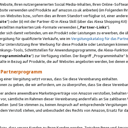
ebsite, Ihren nutzergenerierten Social Media-Inhalten, Ihren Online-Softwar
ebsite verwenden und Produkte auf amazon.co.uk anbieten) (im Folgenden Ihr
-Websites bzw., sofern dies an Ihrem Standort verfügbar ist, einer ander
ite
“) oder (ii) mit der Partner-ID in Alexa Skill (über das Alexa Shopping Ki
estellten markierten Link-Formate verwenden („
Partner-Links
“).
oder sich damit verbinden, um ein Produkt oder Leistungen zu erwerben, di
gütung für qualifizierte Verkäufe, wie im
Vergütungskatalog für das Part
Zur Unterstützung Ihrer Werbung für diese Produkte oder Leistungen können w
linkungs-Tools, Schnittstellen für Anwendungsprogramme, die Alexa-Funktion
Programminhalte
“) zur Verfügung stellen. Der Begriff „Programminhalte“ be
halte in Bezug auf Produkte, die auf Websites angeboten werden, bei denen 
as Partnerprogramm
einer Vergütung setzt voraus, dass Sie diese Vereinbarung einhalten.
ionen zu geben, die wir anfordern, um zu überprüfen, dass Sie diese Vereinba
oder andere anwendbare Marketingverträge von Amazon verstoßen, behalten w
 vor, sämtliche im Rahmen dieser Vereinbarung andernfalls an Sie zahlbare
tellen (und Sie stimmen zu, keinen Anspruch auf entsprechende Vergütungen
 dem Verstoß stehen, und unbeschadet des Rechts von Amazon, Ersatz für 
azu, dass unsere Kunden zu Ihren Kunden werden. Zwischen Ihnen und Amaz