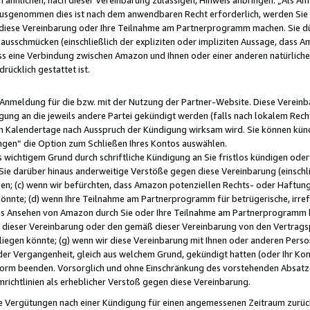
usgenommen dies ist nach dem anwendbaren Recht erforderlich, werden Sie 
f diese Vereinbarung oder Ihre Teilnahme am Partnerprogramm machen. Sie d
usschmücken (einschließlich der expliziten oder impliziten Aussage, dass A
 eine Verbindung zwischen Amazon und Ihnen oder einer anderen natürlichen 
rücklich gestattet ist.
r Anmeldung für die bzw. mit der Nutzung der Partner-Website. Diese Vereinb
gung an die jeweils andere Partei gekündigt werden (falls nach lokalem Rech
n Kalendertage nach Ausspruch der Kündigung wirksam wird. Sie können kündi
ngen“ die Option zum Schließen Ihres Kontos auswählen.
 wichtigem Grund durch schriftliche Kündigung an Sie fristlos kündigen oder I
 Sie darüber hinaus anderweitige Verstöße gegen diese Vereinbarung (einschli
ben; (c) wenn wir befürchten, dass Amazon potenziellen Rechts- oder Haftu
nnte; (d) wenn Ihre Teilnahme am Partnerprogramm für betrügerische, irref
das Ansehen von Amazon durch Sie oder Ihre Teilnahme am Partnerprogramm b
ieser Vereinbarung oder den gemäß dieser Vereinbarung von den Vertragspa
liegen könnte; (g) wenn wir diese Vereinbarung mit Ihnen oder anderen Perso
 der Vergangenheit, gleich aus welchem Grund, gekündigt hatten (oder Ihr Ko
rm beenden. Vorsorglich und ohne Einschränkung des vorstehenden Absatzes
richtlinien als erheblicher Verstoß gegen diese Vereinbarung.
e Vergütungen nach einer Kündigung für einen angemessenen Zeitraum zurückb