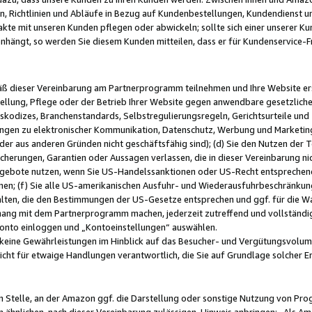
, Richtlinien und Abläufe in Bezug auf Kundenbestellungen, Kundendienst 
kte mit unseren Kunden pflegen oder abwickeln; sollte sich einer unserer Ku
nhängt, so werden Sie diesem Kunden mitteilen, dass er für Kundenservic
emäß dieser Vereinbarung am Partnerprogramm teilnehmen und Ihre Website er
ellung, Pflege oder der Betrieb Ihrer Website gegen anwendbare gesetzlich
skodizes, Branchenstandards, Selbstregulierungsregeln, Gerichtsurteile und 
ngen zu elektronischer Kommunikation, Datenschutz, Werbung und Marketing)
 oder aus anderen Gründen nicht geschäftsfähig sind); (d) Sie den Nutzen de
cherungen, Garantien oder Aussagen verlassen, die in dieser Vereinbarung nich
gebote nutzen, wenn Sie US-Handelssanktionen oder US-Recht entsprechen
men; (f) Sie alle US-amerikanischen Ausfuhr- und Wiederausfuhrbeschränkun
ten, die den Bestimmungen der US-Gesetze entsprechen und ggf. für die Wa
hang mit dem Partnerprogramm machen, jederzeit zutreffend und vollständig 
 Konto einloggen und „Kontoeinstellungen“ auswählen.
keine Gewährleistungen im Hinblick auf das Besucher- und Vergütungsvolu
icht für etwaige Handlungen verantwortlich, die Sie auf Grundlage solcher
en Stelle, an der Amazon ggf. die Darstellung oder sonstige Nutzung von Pr
 ähnlichen, nach dieser Vereinbarung zulässigen, Hinweis anbringen: „Als Ama