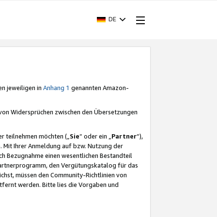
DE
en jeweiligen in
Anhang 1
genannten Amazon-
e von Widersprüchen zwischen den Übersetzungen
er teilnehmen möchten („
Sie
“ oder ein „
Partner
“),
. Mit Ihrer Anmeldung auf bzw. Nutzung der
durch Bezugnahme einen wesentlichen Bestandteil
 Partnerprogramm, den Vergütungskatalog für das
ichst, müssen den Community-Richtlinien von
fernt werden. Bitte lies die Vorgaben und