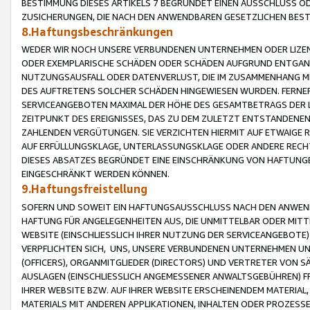
BESTIMMUNG DIESES ARTIKELS 7 BEGRÜNDET EINEN AUSSCHLUSS 
ZUSICHERUNGEN, DIE NACH DEN ANWENDBAREN GESETZLICHEN BE
8.Haftungsbeschränkungen
WEDER WIR NOCH UNSERE VERBUNDENEN UNTERNEHMEN ODER LIZEN
ODER EXEMPLARISCHE SCHÄDEN ODER SCHÄDEN AUFGRUND ENTGANG
NUTZUNGSAUSFALL ODER DATENVERLUST, DIE IM ZUSAMMENHANG MI
DES AUFTRETENS SOLCHER SCHÄDEN HINGEWIESEN WURDEN. FERN
SERVICEANGEBOTEN MAXIMAL DER HÖHE DES GESAMTBETRAGS DER 
ZEITPUNKT DES EREIGNISSES, DAS ZU DEM ZULETZT ENTSTANDENE
ZAHLENDEN VERGÜTUNGEN. SIE VERZICHTEN HIERMIT AUF ETWAIGE 
AUF ERFÜLLUNGSKLAGE, UNTERLASSUNGSKLAGE ODER ANDERE RECHT
DIESES ABSATZES BEGRÜNDET EINE EINSCHRÄNKUNG VON HAFTUNG
EINGESCHRÄNKT WERDEN KÖNNEN.
9.Haftungsfreistellung
SOFERN UND SOWEIT EIN HAFTUNGSAUSSCHLUSS NACH DEN ANWENDB
HAFTUNG FÜR ANGELEGENHEITEN AUS, DIE UNMITTELBAR ODER MITT
WEBSITE (EINSCHLIESSLICH IHRER NUTZUNG DER SERVICEANGEBOTE)
VERPFLICHTEN SICH, UNS, UNSERE VERBUNDENEN UNTERNEHMEN UN
(OFFICERS), ORGANMITGLIEDER (DIRECTORS) UND VERTRETER VON 
AUSLAGEN (EINSCHLIESSLICH ANGEMESSENER ANWALTSGEBÜHREN) FR
IHRER WEBSITE BZW. AUF IHRER WEBSITE ERSCHEINENDEM MATERIAL
MATERIALS MIT ANDEREN APPLIKATIONEN, INHALTEN ODER PROZESSE