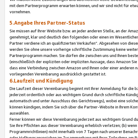
mit dem Partnerprogramm erwarten können, und wir sind nicht für etwa
vornehmen.
5.Angabe Ihres Partner-Status
Sie müssen auf Ihrer Website bzw. an jeder anderen Stelle, an der Am
genehmigt, klar und deutlich den folgenden oder einen im Wesentlichen
Partner verdiene ich an qualifizierten Verkäufen“. Abgesehen von die
werden Sie ohne unsere vorherige schriftliche Zustimmung keine weite
Partnerprogramm machen. Sie dürfen die zwischen uns und Ihnen best
(einschließlich der expliziten oder impliziten Aussage, dass Amazon Si
dass eine Verbindung zwischen Amazon und Ihnen oder einer anderen natü
vorliegenden Vereinbarung ausdrücklich gestattet ist.
6.Laufzeit und Kündigung
Die Laufzeit dieser Vereinbarung beginnt mit Ihrer Anmeldung für die 
jederzeit ordentlich oder aus wichtigem Grund durch schriftliche Kündi
automatisch und unter Ausschluss des Gerichtswegs), wobei eine solch
können kündigen, indem Sie sich über die Partner-Website in Ihrem Ko
auswählen.
Ferner können wir diese Vereinbarung jederzeit aus wichtigem Grund dur
Sie Ihre Pflichten aus dieser Vereinbarung erheblich verletzen; (b) wen
Programmrichtlinien) nicht innerhalb von 7 Tagen nach unserer Benachr
oder Haftungsansprüchen im Zusammenhang mit Ihrer Teilnahme am Pa