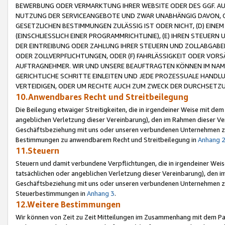
BEWERBUNG ODER VERMARKTUNG IHRER WEBSITE ODER DES GGF. AUF 
NUTZUNG DER SERVICEANGEBOTE UND ZWAR UNABHÄNGIG DAVON, O
GESETZLICHEN BESTIMMUNGEN ZULÄSSIG IST ODER NICHT, (D) EINE
(EINSCHLIESSLICH EINER PROGRAMMRICHTLINIE), (E) IHREN STEUER
DER EINTREIBUNG ODER ZAHLUNG IHRER STEUERN UND ZOLLABGAB
ODER ZOLLVERPFLICHTUNGEN, ODER (F) FAHRLÄSSIGKEIT ODER VORS
AUFTRAGNEHMER. WIR UND UNSERE BEAUFTRAGTEN KÖNNEN IM NAME
GERICHTLICHE SCHRITTE EINLEITEN UND JEDE PROZESSUALE HAND
VERTEIDIGEN, ODER UM RECHTE AUCH ZUM ZWECK DER DURCHSETZU
10.Anwendbares Recht und Streitbeilegung
Die Beilegung etwaiger Streitigkeiten, die in irgendeiner Weise mit de
angeblichen Verletzung dieser Vereinbarung), den im Rahmen dieser Ve
Geschäftsbeziehung mit uns oder unseren verbundenen Unternehmen zu
Bestimmungen zu anwendbarem Recht und Streitbeilegung in
Anhang 
11.Steuern
Steuern und damit verbundene Verpflichtungen, die in irgendeiner Wei
tatsächlichen oder angeblichen Verletzung dieser Vereinbarung), den 
Geschäftsbeziehung mit uns oder unseren verbundenen Unternehmen z
Steuerbestimmungen in
Anhang 3
.
12.Weitere Bestimmungen
Wir können von Zeit zu Zeit Mitteilungen im Zusammenhang mit dem Par