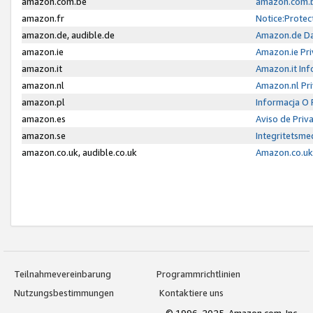
amazon.com.be
amazon.com.b
amazon.fr
Notice:Protec
amazon.de, audible.de
Amazon.de Da
amazon.ie
Amazon.ie Pri
amazon.it
Amazon.it Inf
amazon.nl
Amazon.nl Pri
amazon.pl
Informacja O
amazon.es
Aviso de Priv
amazon.se
Integritetsm
amazon.co.uk, audible.co.uk
Amazon.co.uk 
Teilnahmevereinbarung
Programmrichtlinien
Nutzungsbestimmungen
Kontaktiere uns