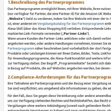
1.Beschreibung des Partnerprogramms
Das Partnerprogramm ermöglicht Ihnen, mit Ihrer Website, Ihren nutzer
(nur verfügbar für Partner, die eine Partner-ID für die Amazon UK We
„
Website
“) Geld zu verdienen, indem Sie Ihre Website mit einer der in
ist, einer anderen im
Vergütungskatalog für das Partnerprogramm
enth
Alexa Skill (über das Alexa Shopping Kit) verlinken. Entsprechende Lin
markierten Link-Formate verwenden („
Partner-Links
“).
Wenn unsere Kunden die Partner-Links anklicken oder sich damit verbi
angeboten werden, oder andere Handlungen vornehmen, können Sie eine
Partnerprogramm
näher beschrieben (und vorbehaltlich der dort festg
Produkte oder Leistungen können wir Ihnen Daten, Bilder, Texte, Linkfo
für Anwendungsprogramme, die Alexa-Funktionalität und weitere Inf
zur Verfügung stellen. Der Begriff „Programminhalte“ bezieht sich dabe
in Bezug auf Produkte, die auf Websites angeboten werden, bei denen 
2.Compliance-Anforderungen für das Partnerprog
Ihre Teilnahme am Partnerprogramm und der Bezug einer Vergütung setz
Sie sind verpflichtet, uns umgehend alle Informationen zu geben, die w
Für den Fall, dass Sie gegen diese Vereinbarung oder andere anwendba
uns zur Verfügung stehenden Rechten und Rechtsbehelfen, das Recht vo
Vergütungen ohne weitere Ankündigung (soweit nach geltendem Recht z
entsprechende Vergütungen zu haben) und zwar unabhängig davon, ob 