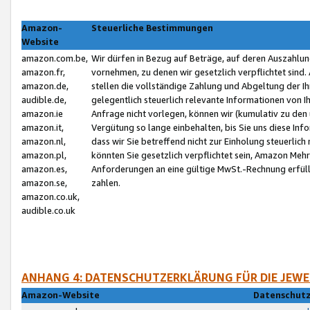
Amazon-
Steuerliche Bestimmungen
Website
amazon.com.be,
Wir dürfen in Bezug auf Beträge, auf deren Auszahlun
amazon.fr,
vornehmen, zu denen wir gesetzlich verpflichtet sind
amazon.de,
stellen die vollständige Zahlung und Abgeltung der 
audible.de,
gelegentlich steuerlich relevante Informationen von I
amazon.ie
Anfrage nicht vorlegen, können wir (kumulativ zu de
amazon.it,
Vergütung so lange einbehalten, bis Sie uns diese Inf
amazon.nl,
dass wir Sie betreffend nicht zur Einholung steuerlich 
amazon.pl,
könnten Sie gesetzlich verpflichtet sein, Amazon Meh
amazon.es,
Anforderungen an eine gültige MwSt.-Rechnung erfüllt
amazon.se,
zahlen.
amazon.co.uk,
audible.co.uk
ANHANG 4: DATENSCHUTZERKLÄRUNG FÜR DIE JEWE
Amazon-Website
Datenschutz