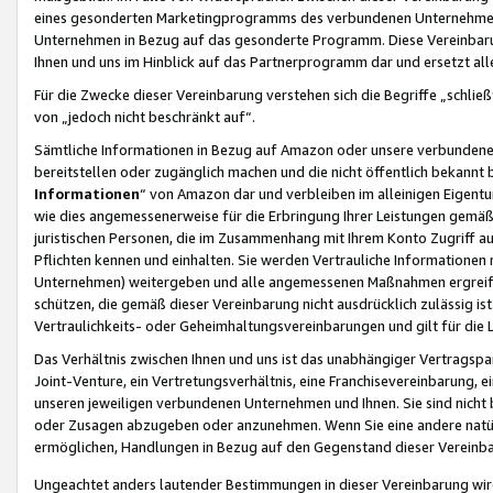
eines gesonderten Marketingprogramms des verbundenen Unternehmens
Unternehmen in Bezug auf das gesonderte Programm. Diese Vereinbarung
Ihnen und uns im Hinblick auf das Partnerprogramm dar und ersetzt al
Für die Zwecke dieser Vereinbarung verstehen sich die Begriffe „schließ
von „jedoch nicht beschränkt auf“.
Sämtliche Informationen in Bezug auf Amazon oder unsere verbunde
bereitstellen oder zugänglich machen und die nicht öffentlich bekannt bz
Informationen
“ von Amazon dar und verbleiben im alleinigen Eigent
wie dies angemessenerweise für die Erbringung Ihrer Leistungen gemäß d
juristischen Personen, die im Zusammenhang mit Ihrem Konto Zugriff au
Pflichten kennen und einhalten. Sie werden Vertrauliche Informationen 
Unternehmen) weitergeben und alle angemessenen Maßnahmen ergreifen
schützen, die gemäß dieser Vereinbarung nicht ausdrücklich zulässig is
Vertraulichkeits- oder Geheimhaltungsvereinbarungen und gilt für die
Das Verhältnis zwischen Ihnen und uns ist das unabhängiger Vertragspa
Joint-Venture, ein Vertretungsverhältnis, eine Franchisevereinbarung, 
unseren jeweiligen verbundenen Unternehmen und Ihnen. Sie sind ni
oder Zusagen abzugeben oder anzunehmen. Wenn Sie eine andere natürli
ermöglichen, Handlungen in Bezug auf den Gegenstand dieser Vereinbar
Ungeachtet anders lautender Bestimmungen in dieser Vereinbarung wird