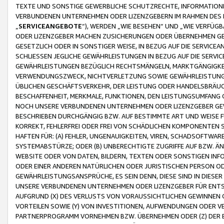
TEXTE UND SONSTIGE GEWERBLICHE SCHUTZRECHTE, INFORMATIONE
VERBUNDENEN UNTERNEHMEN ODER LIZENZGEBERN IM RAHMEN DES
„
SERVICEANGEBOTE
“), WERDEN „WIE BESEHEN“ UND „WIE VERFÜ
ODER LIZENZGEBER MACHEN ZUSICHERUNGEN ODER ÜBERNEHMEN GEW
GESETZLICH ODER IN SONSTIGER WEISE, IN BEZUG AUF DIE SERVI
SCHLIESSEN JEGLICHE GEWÄHRLEISTUNGEN IN BEZUG AUF DIE SERVI
GEWÄHRLEISTUNGEN BEZÜGLICH RECHTSMÄNGELN, MARKTGÄNGIGKEIT
VERWENDUNGSZWECK, NICHTVERLETZUNG SOWIE GEWÄHRLEISTUNGEN 
ÜBLICHEN GESCHÄFTSVERKEHR, DER LEISTUNG ODER HANDELSBRÄUCH
BESCHAFFENHEIT, MERKMALE, FUNKTIONEN, DEN LEISTUNGSUMFANG 
NOCH UNSERE VERBUNDENEN UNTERNEHMEN ODER LIZENZGEBER GEWÄ
BESCHRIEBEN DURCHGÄNGIG BZW. AUF BESTIMMTE ART UND WEISE
KORREKT, FEHLERFREI ODER FREI VON SCHÄDLICHEN KOMPONENTEN
HAFTEN FÜR: (A) FEHLER, UNGENAUIGKEITEN, VIREN, SCHADSOFTW
SYSTEMABSTÜRZE; ODER (B) UNBERECHTIGTE ZUGRIFFE AUF BZW. 
WEBSITE ODER VON DATEN, BILDERN, TEXTEN ODER SONSTIGEN INF
ODER EINER ANDEREN NATÜRLICHEN ODER JURISTISCHEN PERSON OD
GEWÄHRLEISTUNGSANSPRÜCHE, ES SEIN DENN, DIESE SIND IN DIES
UNSERE VERBUNDENEN UNTERNEHMEN ODER LIZENZGEBER FÜR EN
AUFGRUND (X) DES VERLUSTS VON VORAUSSICHTLICHEN GEWINNEN
VORTEILEN SOWIE (Y) VON INVESTITIONEN, AUFWENDUNGEN ODER VE
PARTNERPROGRAMM VORNEHMEN BZW. ÜBERNEHMEN ODER (Z) DER 