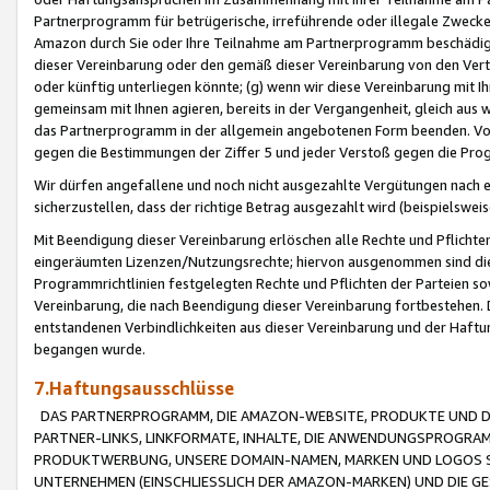
Partnerprogramm für betrügerische, irreführende oder illegale Zwecke
Amazon durch Sie oder Ihre Teilnahme am Partnerprogramm beschädig
dieser Vereinbarung oder den gemäß dieser Vereinbarung von den Vertr
oder künftig unterliegen könnte; (g) wenn wir diese Vereinbarung mit I
gemeinsam mit Ihnen agieren, bereits in der Vergangenheit, gleich aus
das Partnerprogramm in der allgemein angebotenen Form beenden. Vors
gegen die Bestimmungen der Ziffer 5 und jeder Verstoß gegen die Prog
Wir dürfen angefallene und noch nicht ausgezahlte Vergütungen nach 
sicherzustellen, dass der richtige Betrag ausgezahlt wird (beispielsw
Mit Beendigung dieser Vereinbarung erlöschen alle Rechte und Pflichte
eingeräumten Lizenzen/Nutzungsrechte; hiervon ausgenommen sind die in 
Programmrichtlinien festgelegten Rechte und Pflichten der Parteien sow
Vereinbarung, die nach Beendigung dieser Vereinbarung fortbestehen. D
entstandenen Verbindlichkeiten aus dieser Vereinbarung und der Haft
begangen wurde.
7.Haftungsausschlüsse
DAS PARTNERPROGRAMM, DIE AMAZON-WEBSITE, PRODUKTE UND DI
PARTNER-LINKS, LINKFORMATE, INHALTE, DIE ANWENDUNGSPROGR
PRODUKTWERBUNG, UNSERE DOMAIN-NAMEN, MARKEN UND LOGOS S
UNTERNEHMEN (EINSCHLIESSLICH DER AMAZON-MARKEN) UND DIE GE