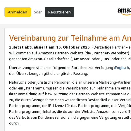
Anmelden
Registrieren
oder
Vereinbarung zur Teilnahme am 
zuletzt aktualisiert am
:
15. Oktober 2025
(Derzeitige Partner - 
Willkommen auf Amazons Partner-Website (die „
Partner-Website
“)
genannten Amazon-Gesellschaften („
Amazon
“ oder „
uns
“ oder ähnli
Übersetzungen stehen in folgenden Sprachen zur Verfügung :
Englisch
,
den Übersetzungen gilt die englische Fassung.
Natürliche oder juristische Personen, die an unserem Marketing-Partn
oder ein „
Partner
“), müssen die Vereinbarung zur Teilnahme am Ama
Ihrer Anmeldung auf bzw. Nutzung der Partner-Website stimmen Sie die
zu, die durch Bezugnahme einen wesentlichen Bestandteil dieser Verei
Partnerprogramm, die IP-Lizenz für das Partnerprogramm, den Vergütu
Partnerprogramm). Inhalte, die du auf der Website Amazon.com veröffe
des Verbots von Kundenrezensionen, die gegen eine Vergütung erstellt, 
durch.