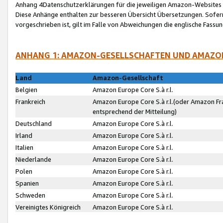
Anhang 4Datenschutzerklärungen für die jeweiligen Amazon-Websites
Diese Anhänge enthalten zur besseren Übersicht Übersetzungen. Sofe
vorgeschrieben ist, gilt im Falle von Abweichungen die englische Fass
ANHANG 1: AMAZON-GESELLSCHAFTEN UND AMAZO
Land
Amazon-Gesellschaft
Belgien
Amazon Europe Core S.à r.l.
Frankreich
Amazon Europe Core S.à r.l.(oder Amazon Fr
entsprechend der Mitteilung)
Deutschland
Amazon Europe Core S.à r.l.
Irland
Amazon Europe Core S.à r.l.
Italien
Amazon Europe Core S.à r.l.
Niederlande
Amazon Europe Core S.à r.l.
Polen
Amazon Europe Core S.à r.l.
Spanien
Amazon Europe Core S.à r.l.
Schweden
Amazon Europe Core S.à r.l.
Vereinigtes Königreich
Amazon Europe Core S.à r.l.