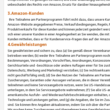
unbeschadet des Rechts von Amazon, Ersatz für darüber hinausgehen
3.Amazon-Kunden
Ihre Teilnahme am Partnerprogramm führt nicht dazu, dass unsere Kun
Amazon-Website angegebenen Preise, Verkaufsbedingungen, Regeln, Ri
Produktverkäufe für diese Kunden und können jederzeit geändert werde
sich einer unserer Kunden in einer Angelegenheit an Sie wenden, die 
Kunden mitteilen, dass er für Kundenservice-Fragen den auf der Ama
4.Gewährleistungen
Sie gewährleisten und sichern zu, dass (a) Sie gemäß dieser Vereinba
betreiben werden; (b) weder Ihre Teilnahme am Partnerprogramm noch d
Bestimmungen, Verordnungen, Vorschriften, Anordnungen, Konzessionen,
Gerichtsurteile und -beschlüsse oder andere Auflagen einer für Sie zu
Datenschutz, Werbung und Marketing) verstoßen; (c) Sie rechtswirksam 
nicht geschäftsfähig sind); (d) Sie den Nutzen der Teilnahme am Partne
Zusicherungen, Garantien oder Aussagen verlassen, die in dieser Verein
teilnehmen und keine Serviceangebote nutzen, wenn Sie US-Handelssa
unterliegen, in dem Sie Serviceangebote wahrnehmen; (f) Sie alle US
amerikanische Ausfuhr- und Wiederausfuhrbeschränkungen einhalten, 
Technologie und Leistungen gelten, und (g) die Angaben, die Sie im 
sind. Sie können Ihre Angaben aktualisieren, indem Sie sich über die 
Wir machen keine Zusicherungen und übernehmen keine Gewährleistun