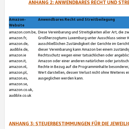
ANHANG 2: ANWENDBARES RECHT UND STRE
Amazon-
Anwendbares Recht und Streitbeilegung
Website
amazon.com.be,
Diese Vereinbarung und Streitigkeiten aller Art, die 
amazon.fr,
Großherzogtums Luxemburg unter Ausschluss seiner Kol
amazon.de,
ausschließlichen Zuständigkeit der Gerichte im Geri
audible.de,
dieser Vereinbarung kann Amazon bei einem zuständig
amazon.ie
Rechtsschutz wegen einer tatsächlichen oder angebli
amazon.it,
Amazon oder einer anderen natürlichen oder juristisc
amazon.nl,
Rechte in Bezug auf die Programminhalte besonderer,
amazon.pl,
Wert darstellen, dessen Verlust nicht ohne Weiteres e
amazon.es,
ausgeglichen werden kann.
amazon.se,
amazon.co.uk,
audible.co.uk
ANHANG 3: STEUERBESTIMMUNGEN FÜR DIE JEWEIL