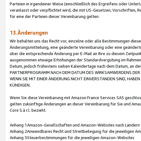
Parteien in irgendeiner Weise (einschließlich des Ergreifens oder Unt
veranlasst oder verpflichtet wird, die mit US-Gesetzen, Vorschriften,
für eine der Parteien dieser Vereinbarung gelten.
13.Änderungen
Wir behalten uns das Recht vor, einzelne oder alle Bestimmungen diese
Änderungsmitteilung, eine geänderte Vereinbarung oder eine geänderte 
über die entsprechende Änderung per E-Mail an Ihre zu diesem Zeitpun
ausgenommen etwaige Erhöhungen der Standardvergütung im Rahmen
Datum, jedoch frühestens sieben Kalendertage nach dem Datum, an de
PARTNERPROGRAMM NACH DEM DATUM DES WIRKSAMWERDENS DER Ä
WENN SIE MIT EINER ÄNDERUNG NICHT EINVERSTANDEN SIND, HABEN S
KÜNDIGEN.
Wenn Sie diese Vereinbarung mit Amazon France Services SAS geschlo
gelten zukünftige Änderungen an dieser Vereinbarung für Sie und Ama
Core S.à r.l. bezieht.
Anhang 1Amazon-Gesellschaften und Amazon-Websites nach Ländern
Anhang 2Anwendbares Recht und Streitbeilegung für die jeweiligen 
Anhang 3Steuerbestimmungen für die jeweiligen Amazon-Websites