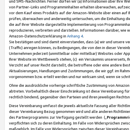
und SMS-Nachrichten. Ferner dürfen wir (a) Informationen über Ihre We
von Partner-Links und Programminhalten erhalten überwachen, aufzei
vor dem Kauf eines Produkts auf der Amazon-Website über einen auf Ih
prüfen, überwachen und anderweitig untersuchen, um die Einhaltung dies
die auf Ihrer Website dargestellte Implementierung von Programminhalt
reproduzieren, verbreiten und darstellen. Informationen darüber, wie w
Amazon-Datenschutzerklärung in
Anhang 4
.
Sie bestätigen und sind damit einverstanden, dass (a) wir und unsere 
(Traffic) anregen können, zu Bedingungen, die von den in dieser Vere
Unternehmen jederzeit (unmittelbar oder mittelbar) Websites oder Appl
Ihrer Website im Wettbewerb stehen, (c) ein Versäumnis unsererseits, I
Verzicht auf unser Recht darstellt, die betroffene oder eine andere B
Aktualisierungen, Handlungen und Zustimmungen, die wir ggf. im Rahme
vorgenommen bzw. erteilt werden und nur wirksam sind, wenn sie schri
Ohne die ausdrückliche vorherige schriftliche Zustimmung von Amazon
abtreten. Vorbehaltlich dieser Einschränkung ist diese Vereinbarung f
rechtlich bindend, gegenüber den Parteien und ihren jeweiligen Rech
Diese Vereinbarung umfasst die jeweils aktuellste Fassung aller Richtli
dieser Vereinbarung Bezug genommen wird und alle anderen Richtlinie
des Partnerprogramms zur Verfügung gestellt werden („
Programmric
verpflichten sich zu deren Einhaltung. Im Falle von Widersprüchen zwi
maßgeblich. Im Falle von Widersprüchen zwischen dieser Vereinbarun