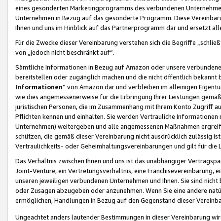
eines gesonderten Marketingprogramms des verbundenen Unternehmens
Unternehmen in Bezug auf das gesonderte Programm. Diese Vereinbarung
Ihnen und uns im Hinblick auf das Partnerprogramm dar und ersetzt al
Für die Zwecke dieser Vereinbarung verstehen sich die Begriffe „schließ
von „jedoch nicht beschränkt auf“.
Sämtliche Informationen in Bezug auf Amazon oder unsere verbunde
bereitstellen oder zugänglich machen und die nicht öffentlich bekannt bz
Informationen
“ von Amazon dar und verbleiben im alleinigen Eigent
wie dies angemessenerweise für die Erbringung Ihrer Leistungen gemäß d
juristischen Personen, die im Zusammenhang mit Ihrem Konto Zugriff au
Pflichten kennen und einhalten. Sie werden Vertrauliche Informationen 
Unternehmen) weitergeben und alle angemessenen Maßnahmen ergreifen
schützen, die gemäß dieser Vereinbarung nicht ausdrücklich zulässig is
Vertraulichkeits- oder Geheimhaltungsvereinbarungen und gilt für die
Das Verhältnis zwischen Ihnen und uns ist das unabhängiger Vertragspa
Joint-Venture, ein Vertretungsverhältnis, eine Franchisevereinbarung, 
unseren jeweiligen verbundenen Unternehmen und Ihnen. Sie sind ni
oder Zusagen abzugeben oder anzunehmen. Wenn Sie eine andere natürli
ermöglichen, Handlungen in Bezug auf den Gegenstand dieser Vereinbar
Ungeachtet anders lautender Bestimmungen in dieser Vereinbarung wird