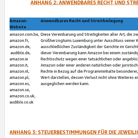
ANHANG 2: ANWENDBARES RECHT UND STRE
Amazon-
Anwendbares Recht und Streitbeilegung
Website
amazon.com.be,
Diese Vereinbarung und Streitigkeiten aller Art, die 
amazon.fr,
Großherzogtums Luxemburg unter Ausschluss seiner Kol
amazon.de,
ausschließlichen Zuständigkeit der Gerichte im Geri
audible.de,
dieser Vereinbarung kann Amazon bei einem zuständig
amazon.ie
Rechtsschutz wegen einer tatsächlichen oder angebli
amazon.it,
Amazon oder einer anderen natürlichen oder juristisc
amazon.nl,
Rechte in Bezug auf die Programminhalte besonderer,
amazon.pl,
Wert darstellen, dessen Verlust nicht ohne Weiteres e
amazon.es,
ausgeglichen werden kann.
amazon.se,
amazon.co.uk,
audible.co.uk
ANHANG 3: STEUERBESTIMMUNGEN FÜR DIE JEWEIL