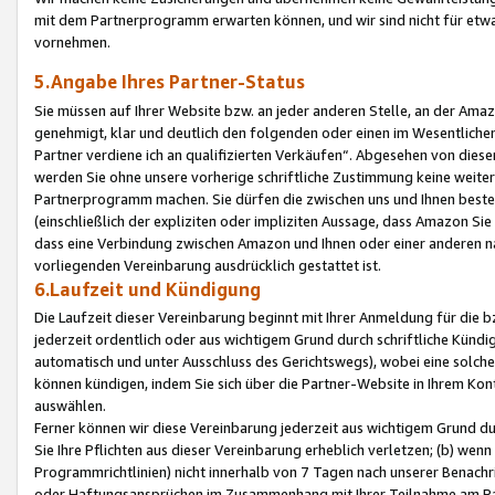
mit dem Partnerprogramm erwarten können, und wir sind nicht für etwa
vornehmen.
5.Angabe Ihres Partner-Status
Sie müssen auf Ihrer Website bzw. an jeder anderen Stelle, an der Am
genehmigt, klar und deutlich den folgenden oder einen im Wesentlichen
Partner verdiene ich an qualifizierten Verkäufen“. Abgesehen von die
werden Sie ohne unsere vorherige schriftliche Zustimmung keine weite
Partnerprogramm machen. Sie dürfen die zwischen uns und Ihnen best
(einschließlich der expliziten oder impliziten Aussage, dass Amazon Si
dass eine Verbindung zwischen Amazon und Ihnen oder einer anderen natü
vorliegenden Vereinbarung ausdrücklich gestattet ist.
6.Laufzeit und Kündigung
Die Laufzeit dieser Vereinbarung beginnt mit Ihrer Anmeldung für die 
jederzeit ordentlich oder aus wichtigem Grund durch schriftliche Kündi
automatisch und unter Ausschluss des Gerichtswegs), wobei eine solch
können kündigen, indem Sie sich über die Partner-Website in Ihrem Ko
auswählen.
Ferner können wir diese Vereinbarung jederzeit aus wichtigem Grund dur
Sie Ihre Pflichten aus dieser Vereinbarung erheblich verletzen; (b) wen
Programmrichtlinien) nicht innerhalb von 7 Tagen nach unserer Benachr
oder Haftungsansprüchen im Zusammenhang mit Ihrer Teilnahme am Pa