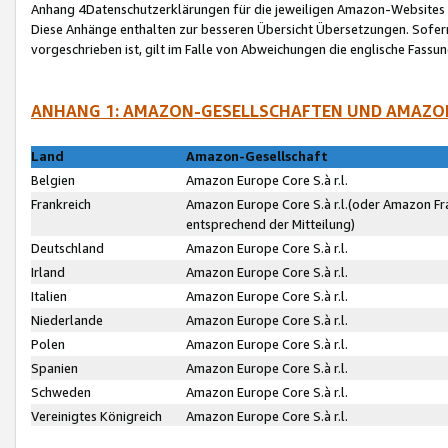
Anhang 4Datenschutzerklärungen für die jeweiligen Amazon-Websites
Diese Anhänge enthalten zur besseren Übersicht Übersetzungen. Sofe
vorgeschrieben ist, gilt im Falle von Abweichungen die englische Fass
ANHANG 1: AMAZON-GESELLSCHAFTEN UND AMAZO
Land
Amazon-Gesellschaft
Belgien
Amazon Europe Core S.à r.l.
Frankreich
Amazon Europe Core S.à r.l.(oder Amazon Fr
entsprechend der Mitteilung)
Deutschland
Amazon Europe Core S.à r.l.
Irland
Amazon Europe Core S.à r.l.
Italien
Amazon Europe Core S.à r.l.
Niederlande
Amazon Europe Core S.à r.l.
Polen
Amazon Europe Core S.à r.l.
Spanien
Amazon Europe Core S.à r.l.
Schweden
Amazon Europe Core S.à r.l.
Vereinigtes Königreich
Amazon Europe Core S.à r.l.