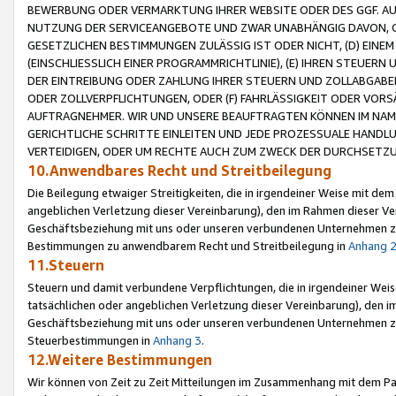
BEWERBUNG ODER VERMARKTUNG IHRER WEBSITE ODER DES GGF. AUF 
NUTZUNG DER SERVICEANGEBOTE UND ZWAR UNABHÄNGIG DAVON, O
GESETZLICHEN BESTIMMUNGEN ZULÄSSIG IST ODER NICHT, (D) EINE
(EINSCHLIESSLICH EINER PROGRAMMRICHTLINIE), (E) IHREN STEUER
DER EINTREIBUNG ODER ZAHLUNG IHRER STEUERN UND ZOLLABGAB
ODER ZOLLVERPFLICHTUNGEN, ODER (F) FAHRLÄSSIGKEIT ODER VORS
AUFTRAGNEHMER. WIR UND UNSERE BEAUFTRAGTEN KÖNNEN IM NAME
GERICHTLICHE SCHRITTE EINLEITEN UND JEDE PROZESSUALE HAND
VERTEIDIGEN, ODER UM RECHTE AUCH ZUM ZWECK DER DURCHSETZU
10.Anwendbares Recht und Streitbeilegung
Die Beilegung etwaiger Streitigkeiten, die in irgendeiner Weise mit de
angeblichen Verletzung dieser Vereinbarung), den im Rahmen dieser Ve
Geschäftsbeziehung mit uns oder unseren verbundenen Unternehmen zu
Bestimmungen zu anwendbarem Recht und Streitbeilegung in
Anhang 
11.Steuern
Steuern und damit verbundene Verpflichtungen, die in irgendeiner Wei
tatsächlichen oder angeblichen Verletzung dieser Vereinbarung), den 
Geschäftsbeziehung mit uns oder unseren verbundenen Unternehmen z
Steuerbestimmungen in
Anhang 3
.
12.Weitere Bestimmungen
Wir können von Zeit zu Zeit Mitteilungen im Zusammenhang mit dem Par