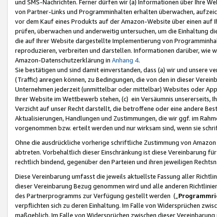
und SMS-Nachrichten. Ferner dürfen wir (a) Informationen über Ihre We
von Partner-Links und Programminhalten erhalten überwachen, aufzei
vor dem Kauf eines Produkts auf der Amazon-Website über einen auf Ih
prüfen, überwachen und anderweitig untersuchen, um die Einhaltung dies
die auf Ihrer Website dargestellte Implementierung von Programminhalt
reproduzieren, verbreiten und darstellen. Informationen darüber, wie w
Amazon-Datenschutzerklärung in
Anhang 4
.
Sie bestätigen und sind damit einverstanden, dass (a) wir und unsere 
(Traffic) anregen können, zu Bedingungen, die von den in dieser Vere
Unternehmen jederzeit (unmittelbar oder mittelbar) Websites oder Appl
Ihrer Website im Wettbewerb stehen, (c) ein Versäumnis unsererseits, I
Verzicht auf unser Recht darstellt, die betroffene oder eine andere B
Aktualisierungen, Handlungen und Zustimmungen, die wir ggf. im Rahme
vorgenommen bzw. erteilt werden und nur wirksam sind, wenn sie schri
Ohne die ausdrückliche vorherige schriftliche Zustimmung von Amazon
abtreten. Vorbehaltlich dieser Einschränkung ist diese Vereinbarung f
rechtlich bindend, gegenüber den Parteien und ihren jeweiligen Rech
Diese Vereinbarung umfasst die jeweils aktuellste Fassung aller Richtli
dieser Vereinbarung Bezug genommen wird und alle anderen Richtlinie
des Partnerprogramms zur Verfügung gestellt werden („
Programmric
verpflichten sich zu deren Einhaltung. Im Falle von Widersprüchen zwi
maßgeblich. Im Falle von Widersprüchen zwischen dieser Vereinbarun