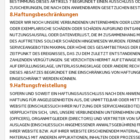
BESTIMMUNG DIESES ARTIKELS 7 BEGRÜNDET EINEN AUSSCHLUSS 
ZUSICHERUNGEN, DIE NACH DEN ANWENDBAREN GESETZLICHEN BE
8.Haftungsbeschränkungen
WEDER WIR NOCH UNSERE VERBUNDENEN UNTERNEHMEN ODER LIZEN
ODER EXEMPLARISCHE SCHÄDEN ODER SCHÄDEN AUFGRUND ENTGANG
NUTZUNGSAUSFALL ODER DATENVERLUST, DIE IM ZUSAMMENHANG MI
DES AUFTRETENS SOLCHER SCHÄDEN HINGEWIESEN WURDEN. FERN
SERVICEANGEBOTEN MAXIMAL DER HÖHE DES GESAMTBETRAGS DER 
ZEITPUNKT DES EREIGNISSES, DAS ZU DEM ZULETZT ENTSTANDENE
ZAHLENDEN VERGÜTUNGEN. SIE VERZICHTEN HIERMIT AUF ETWAIGE 
AUF ERFÜLLUNGSKLAGE, UNTERLASSUNGSKLAGE ODER ANDERE RECHT
DIESES ABSATZES BEGRÜNDET EINE EINSCHRÄNKUNG VON HAFTUNG
EINGESCHRÄNKT WERDEN KÖNNEN.
9.Haftungsfreistellung
SOFERN UND SOWEIT EIN HAFTUNGSAUSSCHLUSS NACH DEN ANWENDB
HAFTUNG FÜR ANGELEGENHEITEN AUS, DIE UNMITTELBAR ODER MITT
WEBSITE (EINSCHLIESSLICH IHRER NUTZUNG DER SERVICEANGEBOTE)
VERPFLICHTEN SICH, UNS, UNSERE VERBUNDENEN UNTERNEHMEN UN
(OFFICERS), ORGANMITGLIEDER (DIRECTORS) UND VERTRETER VON 
AUSLAGEN (EINSCHLIESSLICH ANGEMESSENER ANWALTSGEBÜHREN) FR
IHRER WEBSITE BZW. AUF IHRER WEBSITE ERSCHEINENDEM MATERIAL
MATERIALS MIT ANDEREN APPLIKATIONEN, INHALTEN ODER PROZESSE