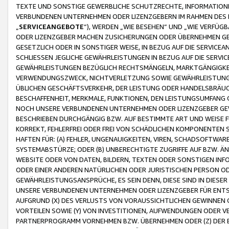
TEXTE UND SONSTIGE GEWERBLICHE SCHUTZRECHTE, INFORMATIONE
VERBUNDENEN UNTERNEHMEN ODER LIZENZGEBERN IM RAHMEN DES
„
SERVICEANGEBOTE
“), WERDEN „WIE BESEHEN“ UND „WIE VERFÜ
ODER LIZENZGEBER MACHEN ZUSICHERUNGEN ODER ÜBERNEHMEN GEW
GESETZLICH ODER IN SONSTIGER WEISE, IN BEZUG AUF DIE SERVI
SCHLIESSEN JEGLICHE GEWÄHRLEISTUNGEN IN BEZUG AUF DIE SERVI
GEWÄHRLEISTUNGEN BEZÜGLICH RECHTSMÄNGELN, MARKTGÄNGIGKEIT
VERWENDUNGSZWECK, NICHTVERLETZUNG SOWIE GEWÄHRLEISTUNGEN 
ÜBLICHEN GESCHÄFTSVERKEHR, DER LEISTUNG ODER HANDELSBRÄUCH
BESCHAFFENHEIT, MERKMALE, FUNKTIONEN, DEN LEISTUNGSUMFANG 
NOCH UNSERE VERBUNDENEN UNTERNEHMEN ODER LIZENZGEBER GEWÄ
BESCHRIEBEN DURCHGÄNGIG BZW. AUF BESTIMMTE ART UND WEISE
KORREKT, FEHLERFREI ODER FREI VON SCHÄDLICHEN KOMPONENTEN
HAFTEN FÜR: (A) FEHLER, UNGENAUIGKEITEN, VIREN, SCHADSOFTW
SYSTEMABSTÜRZE; ODER (B) UNBERECHTIGTE ZUGRIFFE AUF BZW. 
WEBSITE ODER VON DATEN, BILDERN, TEXTEN ODER SONSTIGEN INF
ODER EINER ANDEREN NATÜRLICHEN ODER JURISTISCHEN PERSON OD
GEWÄHRLEISTUNGSANSPRÜCHE, ES SEIN DENN, DIESE SIND IN DIES
UNSERE VERBUNDENEN UNTERNEHMEN ODER LIZENZGEBER FÜR EN
AUFGRUND (X) DES VERLUSTS VON VORAUSSICHTLICHEN GEWINNEN
VORTEILEN SOWIE (Y) VON INVESTITIONEN, AUFWENDUNGEN ODER VE
PARTNERPROGRAMM VORNEHMEN BZW. ÜBERNEHMEN ODER (Z) DER 