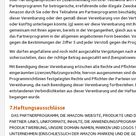
Partnerprogramm für betrügerische, irreführende oder illegale Zwecke
Amazon durch Sie oder Ihre Teilnahme am Partnerprogramm beschädig
dieser Vereinbarung oder den gemäß dieser Vereinbarung von den Vertr
oder künftig unterliegen könnte; (g) wenn wir diese Vereinbarung mit I
gemeinsam mit Ihnen agieren, bereits in der Vergangenheit, gleich aus
das Partnerprogramm in der allgemein angebotenen Form beenden. Vors
gegen die Bestimmungen der Ziffer 5 und jeder Verstoß gegen die Prog
Wir dürfen angefallene und noch nicht ausgezahlte Vergütungen nach 
sicherzustellen, dass der richtige Betrag ausgezahlt wird (beispielsw
Mit Beendigung dieser Vereinbarung erlöschen alle Rechte und Pflichte
eingeräumten Lizenzen/Nutzungsrechte; hiervon ausgenommen sind die in 
Programmrichtlinien festgelegten Rechte und Pflichten der Parteien sow
Vereinbarung, die nach Beendigung dieser Vereinbarung fortbestehen. D
entstandenen Verbindlichkeiten aus dieser Vereinbarung und der Haft
begangen wurde.
7.Haftungsausschlüsse
DAS PARTNERPROGRAMM, DIE AMAZON-WEBSITE, PRODUKTE UND DI
PARTNER-LINKS, LINKFORMATE, INHALTE, DIE ANWENDUNGSPROGR
PRODUKTWERBUNG, UNSERE DOMAIN-NAMEN, MARKEN UND LOGOS S
UNTERNEHMEN (EINSCHLIESSLICH DER AMAZON-MARKEN) UND DIE GE