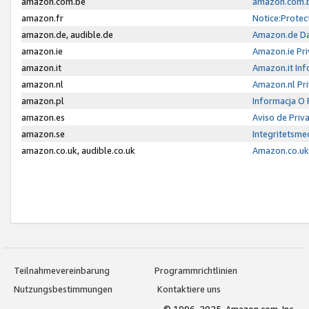
amazon.com.be
amazon.com.b
amazon.fr
Notice:Protec
amazon.de, audible.de
Amazon.de Da
amazon.ie
Amazon.ie Pri
amazon.it
Amazon.it Inf
amazon.nl
Amazon.nl Pri
amazon.pl
Informacja O
amazon.es
Aviso de Priv
amazon.se
Integritetsm
amazon.co.uk, audible.co.uk
Amazon.co.uk 
Teilnahmevereinbarung
Programmrichtlinien
Nutzungsbestimmungen
Kontaktiere uns