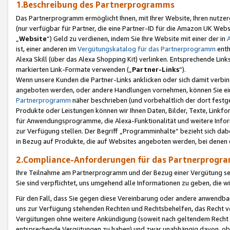
1.Beschreibung des Partnerprogramms
Das Partnerprogramm ermöglicht Ihnen, mit Ihrer Website, Ihren nutzer
(nur verfügbar für Partner, die eine Partner-ID für die Amazon UK We
„
Website
“) Geld zu verdienen, indem Sie Ihre Website mit einer der in
ist, einer anderen im
Vergütungskatalog für das Partnerprogramm
enth
Alexa Skill (über das Alexa Shopping Kit) verlinken. Entsprechende Lin
markierten Link-Formate verwenden („
Partner-Links
“).
Wenn unsere Kunden die Partner-Links anklicken oder sich damit verbi
angeboten werden, oder andere Handlungen vornehmen, können Sie eine
Partnerprogramm
näher beschrieben (und vorbehaltlich der dort festg
Produkte oder Leistungen können wir Ihnen Daten, Bilder, Texte, Linkfo
für Anwendungsprogramme, die Alexa-Funktionalität und weitere Inf
zur Verfügung stellen. Der Begriff „Programminhalte“ bezieht sich dabe
in Bezug auf Produkte, die auf Websites angeboten werden, bei denen 
2.Compliance-Anforderungen für das Partnerprog
Ihre Teilnahme am Partnerprogramm und der Bezug einer Vergütung setz
Sie sind verpflichtet, uns umgehend alle Informationen zu geben, die w
Für den Fall, dass Sie gegen diese Vereinbarung oder andere anwendba
uns zur Verfügung stehenden Rechten und Rechtsbehelfen, das Recht vo
Vergütungen ohne weitere Ankündigung (soweit nach geltendem Recht z
entsprechende Vergütungen zu haben) und zwar unabhängig davon, ob 