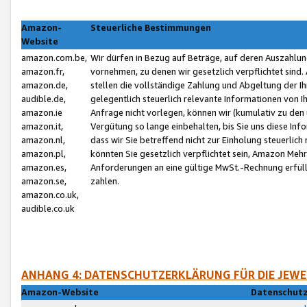
Amazon-
Steuerliche Bestimmungen
Website
amazon.com.be,
Wir dürfen in Bezug auf Beträge, auf deren Auszahlun
amazon.fr,
vornehmen, zu denen wir gesetzlich verpflichtet sind
amazon.de,
stellen die vollständige Zahlung und Abgeltung der 
audible.de,
gelegentlich steuerlich relevante Informationen von I
amazon.ie
Anfrage nicht vorlegen, können wir (kumulativ zu de
amazon.it,
Vergütung so lange einbehalten, bis Sie uns diese Inf
amazon.nl,
dass wir Sie betreffend nicht zur Einholung steuerlich 
amazon.pl,
könnten Sie gesetzlich verpflichtet sein, Amazon Meh
amazon.es,
Anforderungen an eine gültige MwSt.-Rechnung erfüllt
amazon.se,
zahlen.
amazon.co.uk,
audible.co.uk
ANHANG 4: DATENSCHUTZERKLÄRUNG FÜR DIE JEWE
Amazon-Website
Datenschutz