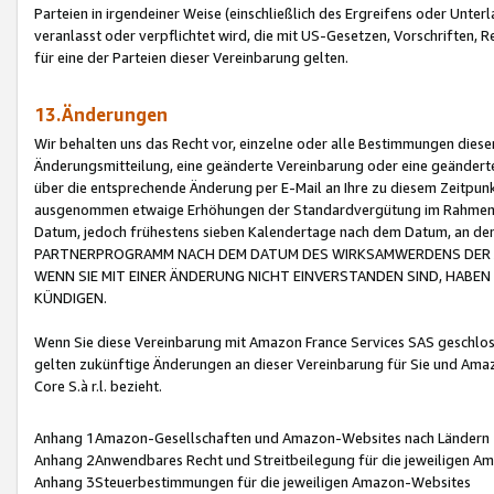
Parteien in irgendeiner Weise (einschließlich des Ergreifens oder Unt
veranlasst oder verpflichtet wird, die mit US-Gesetzen, Vorschriften,
für eine der Parteien dieser Vereinbarung gelten.
13.Änderungen
Wir behalten uns das Recht vor, einzelne oder alle Bestimmungen diese
Änderungsmitteilung, eine geänderte Vereinbarung oder eine geänderte 
über die entsprechende Änderung per E-Mail an Ihre zu diesem Zeitpun
ausgenommen etwaige Erhöhungen der Standardvergütung im Rahmen
Datum, jedoch frühestens sieben Kalendertage nach dem Datum, an de
PARTNERPROGRAMM NACH DEM DATUM DES WIRKSAMWERDENS DER Ä
WENN SIE MIT EINER ÄNDERUNG NICHT EINVERSTANDEN SIND, HABEN S
KÜNDIGEN.
Wenn Sie diese Vereinbarung mit Amazon France Services SAS geschlo
gelten zukünftige Änderungen an dieser Vereinbarung für Sie und Ama
Core S.à r.l. bezieht.
Anhang 1Amazon-Gesellschaften und Amazon-Websites nach Ländern
Anhang 2Anwendbares Recht und Streitbeilegung für die jeweiligen 
Anhang 3Steuerbestimmungen für die jeweiligen Amazon-Websites