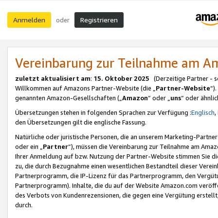
Anmelden
Registrieren
oder
Vereinbarung zur Teilnahme am 
zuletzt aktualisiert am
:
15. Oktober 2025
(Derzeitige Partner - 
Willkommen auf Amazons Partner-Website (die „
Partner-Website
“)
genannten Amazon-Gesellschaften („
Amazon
“ oder „
uns
“ oder ähnli
Übersetzungen stehen in folgenden Sprachen zur Verfügung :
Englisch
,
den Übersetzungen gilt die englische Fassung.
Natürliche oder juristische Personen, die an unserem Marketing-Partn
oder ein „
Partner
“), müssen die Vereinbarung zur Teilnahme am Ama
Ihrer Anmeldung auf bzw. Nutzung der Partner-Website stimmen Sie die
zu, die durch Bezugnahme einen wesentlichen Bestandteil dieser Verei
Partnerprogramm, die IP-Lizenz für das Partnerprogramm, den Vergütu
Partnerprogramm). Inhalte, die du auf der Website Amazon.com veröffe
des Verbots von Kundenrezensionen, die gegen eine Vergütung erstellt, 
durch.