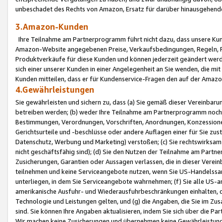
unbeschadet des Rechts von Amazon, Ersatz für darüber hinausgehen
3.Amazon-Kunden
Ihre Teilnahme am Partnerprogramm führt nicht dazu, dass unsere Kun
Amazon-Website angegebenen Preise, Verkaufsbedingungen, Regeln, Ri
Produktverkäufe für diese Kunden und können jederzeit geändert werde
sich einer unserer Kunden in einer Angelegenheit an Sie wenden, die 
Kunden mitteilen, dass er für Kundenservice-Fragen den auf der Ama
4.Gewährleistungen
Sie gewährleisten und sichern zu, dass (a) Sie gemäß dieser Vereinba
betreiben werden; (b) weder Ihre Teilnahme am Partnerprogramm noch d
Bestimmungen, Verordnungen, Vorschriften, Anordnungen, Konzessionen,
Gerichtsurteile und -beschlüsse oder andere Auflagen einer für Sie zu
Datenschutz, Werbung und Marketing) verstoßen; (c) Sie rechtswirksam 
nicht geschäftsfähig sind); (d) Sie den Nutzen der Teilnahme am Partne
Zusicherungen, Garantien oder Aussagen verlassen, die in dieser Verein
teilnehmen und keine Serviceangebote nutzen, wenn Sie US-Handelssa
unterliegen, in dem Sie Serviceangebote wahrnehmen; (f) Sie alle US
amerikanische Ausfuhr- und Wiederausfuhrbeschränkungen einhalten, 
Technologie und Leistungen gelten, und (g) die Angaben, die Sie im 
sind. Sie können Ihre Angaben aktualisieren, indem Sie sich über die 
Wir machen keine Zusicherungen und übernehmen keine Gewährleistun