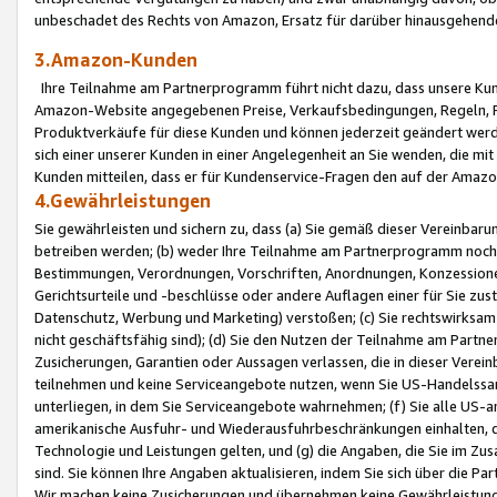
unbeschadet des Rechts von Amazon, Ersatz für darüber hinausgehen
3.Amazon-Kunden
Ihre Teilnahme am Partnerprogramm führt nicht dazu, dass unsere Kun
Amazon-Website angegebenen Preise, Verkaufsbedingungen, Regeln, Ri
Produktverkäufe für diese Kunden und können jederzeit geändert werde
sich einer unserer Kunden in einer Angelegenheit an Sie wenden, die 
Kunden mitteilen, dass er für Kundenservice-Fragen den auf der Ama
4.Gewährleistungen
Sie gewährleisten und sichern zu, dass (a) Sie gemäß dieser Vereinba
betreiben werden; (b) weder Ihre Teilnahme am Partnerprogramm noch d
Bestimmungen, Verordnungen, Vorschriften, Anordnungen, Konzessionen,
Gerichtsurteile und -beschlüsse oder andere Auflagen einer für Sie zu
Datenschutz, Werbung und Marketing) verstoßen; (c) Sie rechtswirksam 
nicht geschäftsfähig sind); (d) Sie den Nutzen der Teilnahme am Partne
Zusicherungen, Garantien oder Aussagen verlassen, die in dieser Verein
teilnehmen und keine Serviceangebote nutzen, wenn Sie US-Handelssa
unterliegen, in dem Sie Serviceangebote wahrnehmen; (f) Sie alle US
amerikanische Ausfuhr- und Wiederausfuhrbeschränkungen einhalten, 
Technologie und Leistungen gelten, und (g) die Angaben, die Sie im 
sind. Sie können Ihre Angaben aktualisieren, indem Sie sich über die 
Wir machen keine Zusicherungen und übernehmen keine Gewährleistun