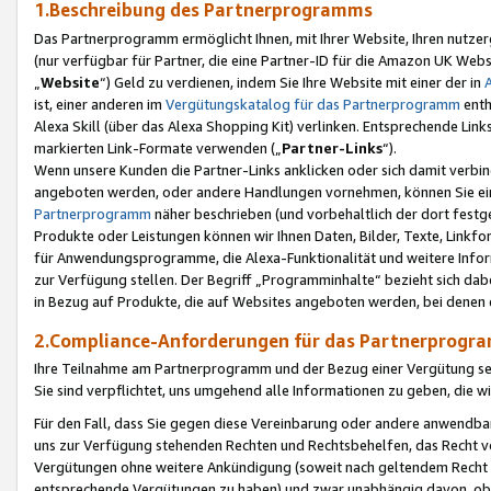
1.Beschreibung des Partnerprogramms
Das Partnerprogramm ermöglicht Ihnen, mit Ihrer Website, Ihren nutzer
(nur verfügbar für Partner, die eine Partner-ID für die Amazon UK We
„
Website
“) Geld zu verdienen, indem Sie Ihre Website mit einer der in
ist, einer anderen im
Vergütungskatalog für das Partnerprogramm
enth
Alexa Skill (über das Alexa Shopping Kit) verlinken. Entsprechende Lin
markierten Link-Formate verwenden („
Partner-Links
“).
Wenn unsere Kunden die Partner-Links anklicken oder sich damit verbi
angeboten werden, oder andere Handlungen vornehmen, können Sie eine
Partnerprogramm
näher beschrieben (und vorbehaltlich der dort festg
Produkte oder Leistungen können wir Ihnen Daten, Bilder, Texte, Linkfo
für Anwendungsprogramme, die Alexa-Funktionalität und weitere Inf
zur Verfügung stellen. Der Begriff „Programminhalte“ bezieht sich dabe
in Bezug auf Produkte, die auf Websites angeboten werden, bei denen 
2.Compliance-Anforderungen für das Partnerprog
Ihre Teilnahme am Partnerprogramm und der Bezug einer Vergütung setz
Sie sind verpflichtet, uns umgehend alle Informationen zu geben, die w
Für den Fall, dass Sie gegen diese Vereinbarung oder andere anwendba
uns zur Verfügung stehenden Rechten und Rechtsbehelfen, das Recht vo
Vergütungen ohne weitere Ankündigung (soweit nach geltendem Recht z
entsprechende Vergütungen zu haben) und zwar unabhängig davon, ob 