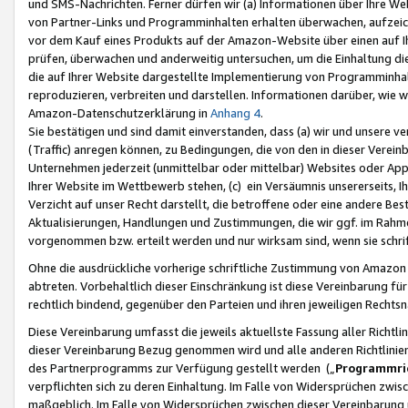
und SMS-Nachrichten. Ferner dürfen wir (a) Informationen über Ihre We
von Partner-Links und Programminhalten erhalten überwachen, aufzei
vor dem Kauf eines Produkts auf der Amazon-Website über einen auf Ih
prüfen, überwachen und anderweitig untersuchen, um die Einhaltung dies
die auf Ihrer Website dargestellte Implementierung von Programminhalt
reproduzieren, verbreiten und darstellen. Informationen darüber, wie w
Amazon-Datenschutzerklärung in
Anhang 4
.
Sie bestätigen und sind damit einverstanden, dass (a) wir und unsere 
(Traffic) anregen können, zu Bedingungen, die von den in dieser Vere
Unternehmen jederzeit (unmittelbar oder mittelbar) Websites oder Appl
Ihrer Website im Wettbewerb stehen, (c) ein Versäumnis unsererseits, I
Verzicht auf unser Recht darstellt, die betroffene oder eine andere B
Aktualisierungen, Handlungen und Zustimmungen, die wir ggf. im Rahme
vorgenommen bzw. erteilt werden und nur wirksam sind, wenn sie schri
Ohne die ausdrückliche vorherige schriftliche Zustimmung von Amazon
abtreten. Vorbehaltlich dieser Einschränkung ist diese Vereinbarung f
rechtlich bindend, gegenüber den Parteien und ihren jeweiligen Rech
Diese Vereinbarung umfasst die jeweils aktuellste Fassung aller Richtli
dieser Vereinbarung Bezug genommen wird und alle anderen Richtlinie
des Partnerprogramms zur Verfügung gestellt werden („
Programmric
verpflichten sich zu deren Einhaltung. Im Falle von Widersprüchen zwi
maßgeblich. Im Falle von Widersprüchen zwischen dieser Vereinbarun