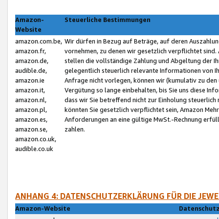
Amazon-
Steuerliche Bestimmungen
Website
amazon.com.be,
Wir dürfen in Bezug auf Beträge, auf deren Auszahlun
amazon.fr,
vornehmen, zu denen wir gesetzlich verpflichtet sind
amazon.de,
stellen die vollständige Zahlung und Abgeltung der 
audible.de,
gelegentlich steuerlich relevante Informationen von I
amazon.ie
Anfrage nicht vorlegen, können wir (kumulativ zu de
amazon.it,
Vergütung so lange einbehalten, bis Sie uns diese Inf
amazon.nl,
dass wir Sie betreffend nicht zur Einholung steuerlich 
amazon.pl,
könnten Sie gesetzlich verpflichtet sein, Amazon Meh
amazon.es,
Anforderungen an eine gültige MwSt.-Rechnung erfüllt
amazon.se,
zahlen.
amazon.co.uk,
audible.co.uk
ANHANG 4: DATENSCHUTZERKLÄRUNG FÜR DIE JEWE
Amazon-Website
Datenschutz