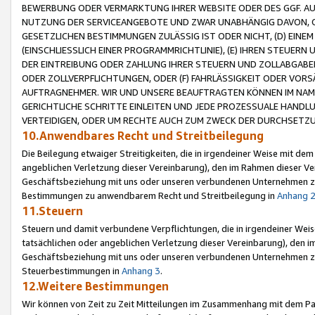
BEWERBUNG ODER VERMARKTUNG IHRER WEBSITE ODER DES GGF. AUF 
NUTZUNG DER SERVICEANGEBOTE UND ZWAR UNABHÄNGIG DAVON, O
GESETZLICHEN BESTIMMUNGEN ZULÄSSIG IST ODER NICHT, (D) EINE
(EINSCHLIESSLICH EINER PROGRAMMRICHTLINIE), (E) IHREN STEUER
DER EINTREIBUNG ODER ZAHLUNG IHRER STEUERN UND ZOLLABGAB
ODER ZOLLVERPFLICHTUNGEN, ODER (F) FAHRLÄSSIGKEIT ODER VORS
AUFTRAGNEHMER. WIR UND UNSERE BEAUFTRAGTEN KÖNNEN IM NAME
GERICHTLICHE SCHRITTE EINLEITEN UND JEDE PROZESSUALE HAND
VERTEIDIGEN, ODER UM RECHTE AUCH ZUM ZWECK DER DURCHSETZU
10.Anwendbares Recht und Streitbeilegung
Die Beilegung etwaiger Streitigkeiten, die in irgendeiner Weise mit de
angeblichen Verletzung dieser Vereinbarung), den im Rahmen dieser Ve
Geschäftsbeziehung mit uns oder unseren verbundenen Unternehmen zu
Bestimmungen zu anwendbarem Recht und Streitbeilegung in
Anhang 
11.Steuern
Steuern und damit verbundene Verpflichtungen, die in irgendeiner Wei
tatsächlichen oder angeblichen Verletzung dieser Vereinbarung), den 
Geschäftsbeziehung mit uns oder unseren verbundenen Unternehmen z
Steuerbestimmungen in
Anhang 3
.
12.Weitere Bestimmungen
Wir können von Zeit zu Zeit Mitteilungen im Zusammenhang mit dem Par