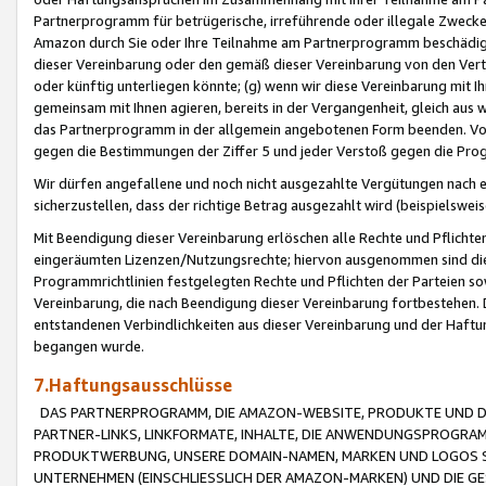
Partnerprogramm für betrügerische, irreführende oder illegale Zwecke
Amazon durch Sie oder Ihre Teilnahme am Partnerprogramm beschädig
dieser Vereinbarung oder den gemäß dieser Vereinbarung von den Vertr
oder künftig unterliegen könnte; (g) wenn wir diese Vereinbarung mit I
gemeinsam mit Ihnen agieren, bereits in der Vergangenheit, gleich aus
das Partnerprogramm in der allgemein angebotenen Form beenden. Vors
gegen die Bestimmungen der Ziffer 5 und jeder Verstoß gegen die Prog
Wir dürfen angefallene und noch nicht ausgezahlte Vergütungen nach 
sicherzustellen, dass der richtige Betrag ausgezahlt wird (beispielsw
Mit Beendigung dieser Vereinbarung erlöschen alle Rechte und Pflichte
eingeräumten Lizenzen/Nutzungsrechte; hiervon ausgenommen sind die in 
Programmrichtlinien festgelegten Rechte und Pflichten der Parteien sow
Vereinbarung, die nach Beendigung dieser Vereinbarung fortbestehen. D
entstandenen Verbindlichkeiten aus dieser Vereinbarung und der Haft
begangen wurde.
7.Haftungsausschlüsse
DAS PARTNERPROGRAMM, DIE AMAZON-WEBSITE, PRODUKTE UND DI
PARTNER-LINKS, LINKFORMATE, INHALTE, DIE ANWENDUNGSPROGR
PRODUKTWERBUNG, UNSERE DOMAIN-NAMEN, MARKEN UND LOGOS S
UNTERNEHMEN (EINSCHLIESSLICH DER AMAZON-MARKEN) UND DIE GE