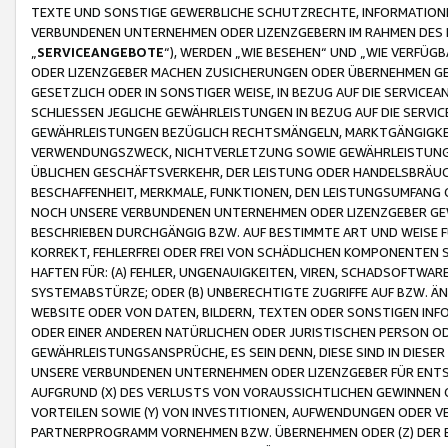
TEXTE UND SONSTIGE GEWERBLICHE SCHUTZRECHTE, INFORMATIONE
VERBUNDENEN UNTERNEHMEN ODER LIZENZGEBERN IM RAHMEN DES
„
SERVICEANGEBOTE
“), WERDEN „WIE BESEHEN“ UND „WIE VERFÜ
ODER LIZENZGEBER MACHEN ZUSICHERUNGEN ODER ÜBERNEHMEN GEW
GESETZLICH ODER IN SONSTIGER WEISE, IN BEZUG AUF DIE SERVI
SCHLIESSEN JEGLICHE GEWÄHRLEISTUNGEN IN BEZUG AUF DIE SERVI
GEWÄHRLEISTUNGEN BEZÜGLICH RECHTSMÄNGELN, MARKTGÄNGIGKEIT
VERWENDUNGSZWECK, NICHTVERLETZUNG SOWIE GEWÄHRLEISTUNGEN 
ÜBLICHEN GESCHÄFTSVERKEHR, DER LEISTUNG ODER HANDELSBRÄUCH
BESCHAFFENHEIT, MERKMALE, FUNKTIONEN, DEN LEISTUNGSUMFANG 
NOCH UNSERE VERBUNDENEN UNTERNEHMEN ODER LIZENZGEBER GEWÄ
BESCHRIEBEN DURCHGÄNGIG BZW. AUF BESTIMMTE ART UND WEISE
KORREKT, FEHLERFREI ODER FREI VON SCHÄDLICHEN KOMPONENTEN
HAFTEN FÜR: (A) FEHLER, UNGENAUIGKEITEN, VIREN, SCHADSOFTW
SYSTEMABSTÜRZE; ODER (B) UNBERECHTIGTE ZUGRIFFE AUF BZW. 
WEBSITE ODER VON DATEN, BILDERN, TEXTEN ODER SONSTIGEN INF
ODER EINER ANDEREN NATÜRLICHEN ODER JURISTISCHEN PERSON OD
GEWÄHRLEISTUNGSANSPRÜCHE, ES SEIN DENN, DIESE SIND IN DIES
UNSERE VERBUNDENEN UNTERNEHMEN ODER LIZENZGEBER FÜR EN
AUFGRUND (X) DES VERLUSTS VON VORAUSSICHTLICHEN GEWINNEN
VORTEILEN SOWIE (Y) VON INVESTITIONEN, AUFWENDUNGEN ODER VE
PARTNERPROGRAMM VORNEHMEN BZW. ÜBERNEHMEN ODER (Z) DER 