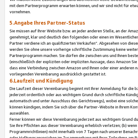
mit dem Partnerprogramm erwarten können, und wir sind nicht für etwa
vornehmen.
5.Angabe Ihres Partner-Status
Sie müssen auf Ihrer Website bzw. an jeder anderen Stelle, an der Am
genehmigt, klar und deutlich den folgenden oder einen im Wesentlichen
Partner verdiene ich an qualifizierten Verkäufen“. Abgesehen von die
werden Sie ohne unsere vorherige schriftliche Zustimmung keine weite
Partnerprogramm machen. Sie dürfen die zwischen uns und Ihnen best
(einschließlich der expliziten oder impliziten Aussage, dass Amazon Si
dass eine Verbindung zwischen Amazon und Ihnen oder einer anderen natü
vorliegenden Vereinbarung ausdrücklich gestattet ist.
6.Laufzeit und Kündigung
Die Laufzeit dieser Vereinbarung beginnt mit Ihrer Anmeldung für die 
jederzeit ordentlich oder aus wichtigem Grund durch schriftliche Kündi
automatisch und unter Ausschluss des Gerichtswegs), wobei eine solch
können kündigen, indem Sie sich über die Partner-Website in Ihrem Ko
auswählen.
Ferner können wir diese Vereinbarung jederzeit aus wichtigem Grund dur
Sie Ihre Pflichten aus dieser Vereinbarung erheblich verletzen; (b) wen
Programmrichtlinien) nicht innerhalb von 7 Tagen nach unserer Benachr
oder Haftungsansprüchen im Zusammenhang mit Ihrer Teilnahme am Pa