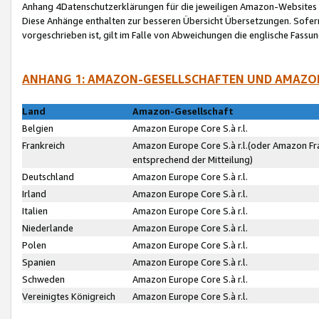
Anhang 4Datenschutzerklärungen für die jeweiligen Amazon-Websites
Diese Anhänge enthalten zur besseren Übersicht Übersetzungen. Sofe
vorgeschrieben ist, gilt im Falle von Abweichungen die englische Fass
ANHANG 1: AMAZON-GESELLSCHAFTEN UND AMAZO
Land
Amazon-Gesellschaft
Belgien
Amazon Europe Core S.à r.l.
Frankreich
Amazon Europe Core S.à r.l.(oder Amazon Fr
entsprechend der Mitteilung)
Deutschland
Amazon Europe Core S.à r.l.
Irland
Amazon Europe Core S.à r.l.
Italien
Amazon Europe Core S.à r.l.
Niederlande
Amazon Europe Core S.à r.l.
Polen
Amazon Europe Core S.à r.l.
Spanien
Amazon Europe Core S.à r.l.
Schweden
Amazon Europe Core S.à r.l.
Vereinigtes Königreich
Amazon Europe Core S.à r.l.