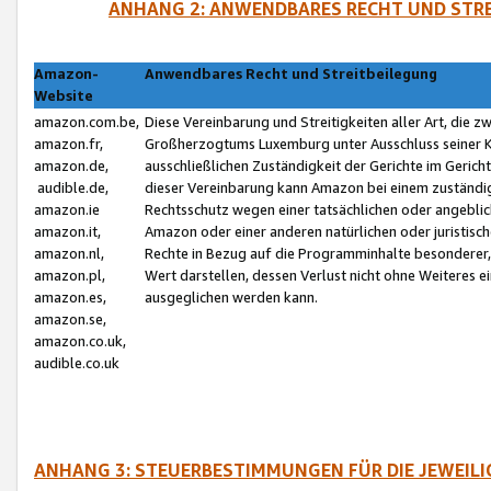
ANHANG 2: ANWENDBARES RECHT UND STRE
Amazon-
Anwendbares Recht und Streitbeilegung
Website
amazon.com.be,
Diese Vereinbarung und Streitigkeiten aller Art, die 
amazon.fr,
Großherzogtums Luxemburg unter Ausschluss seiner Kol
amazon.de,
ausschließlichen Zuständigkeit der Gerichte im Geri
audible.de,
dieser Vereinbarung kann Amazon bei einem zuständig
amazon.ie
Rechtsschutz wegen einer tatsächlichen oder angebli
amazon.it,
Amazon oder einer anderen natürlichen oder juristisc
amazon.nl,
Rechte in Bezug auf die Programminhalte besonderer,
amazon.pl,
Wert darstellen, dessen Verlust nicht ohne Weiteres e
amazon.es,
ausgeglichen werden kann.
amazon.se,
amazon.co.uk,
audible.co.uk
ANHANG 3: STEUERBESTIMMUNGEN FÜR DIE JEWEIL