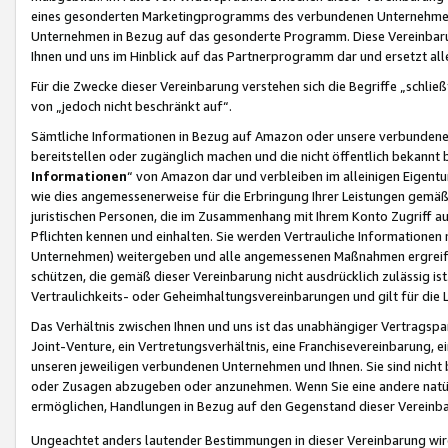
eines gesonderten Marketingprogramms des verbundenen Unternehmens
Unternehmen in Bezug auf das gesonderte Programm. Diese Vereinbarung
Ihnen und uns im Hinblick auf das Partnerprogramm dar und ersetzt al
Für die Zwecke dieser Vereinbarung verstehen sich die Begriffe „schließ
von „jedoch nicht beschränkt auf“.
Sämtliche Informationen in Bezug auf Amazon oder unsere verbunde
bereitstellen oder zugänglich machen und die nicht öffentlich bekannt bz
Informationen
“ von Amazon dar und verbleiben im alleinigen Eigent
wie dies angemessenerweise für die Erbringung Ihrer Leistungen gemäß d
juristischen Personen, die im Zusammenhang mit Ihrem Konto Zugriff au
Pflichten kennen und einhalten. Sie werden Vertrauliche Informationen 
Unternehmen) weitergeben und alle angemessenen Maßnahmen ergreifen
schützen, die gemäß dieser Vereinbarung nicht ausdrücklich zulässig is
Vertraulichkeits- oder Geheimhaltungsvereinbarungen und gilt für die
Das Verhältnis zwischen Ihnen und uns ist das unabhängiger Vertragspa
Joint-Venture, ein Vertretungsverhältnis, eine Franchisevereinbarung, 
unseren jeweiligen verbundenen Unternehmen und Ihnen. Sie sind ni
oder Zusagen abzugeben oder anzunehmen. Wenn Sie eine andere natürli
ermöglichen, Handlungen in Bezug auf den Gegenstand dieser Vereinbar
Ungeachtet anders lautender Bestimmungen in dieser Vereinbarung wird