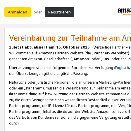
Anmelden
Registrieren
oder
Vereinbarung zur Teilnahme am 
zuletzt aktualisiert am
:
15. Oktober 2025
(Derzeitige Partner - 
Willkommen auf Amazons Partner-Website (die „
Partner-Website
“)
genannten Amazon-Gesellschaften („
Amazon
“ oder „
uns
“ oder ähnli
Übersetzungen stehen in folgenden Sprachen zur Verfügung :
Englisch
,
den Übersetzungen gilt die englische Fassung.
Natürliche oder juristische Personen, die an unserem Marketing-Partn
oder ein „
Partner
“), müssen die Vereinbarung zur Teilnahme am Ama
Ihrer Anmeldung auf bzw. Nutzung der Partner-Website stimmen Sie die
zu, die durch Bezugnahme einen wesentlichen Bestandteil dieser Verei
Partnerprogramm, die IP-Lizenz für das Partnerprogramm, den Vergütu
Partnerprogramm). Inhalte, die du auf der Website Amazon.com veröffe
des Verbots von Kundenrezensionen, die gegen eine Vergütung erstellt, 
durch.