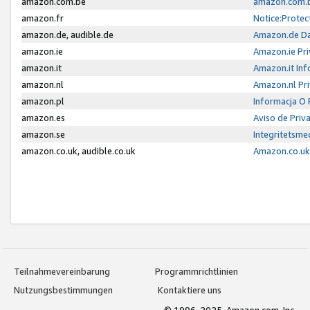
amazon.com.be
amazon.com.b
amazon.fr
Notice:Protec
amazon.de, audible.de
Amazon.de Da
amazon.ie
Amazon.ie Pri
amazon.it
Amazon.it Inf
amazon.nl
Amazon.nl Pri
amazon.pl
Informacja O
amazon.es
Aviso de Priv
amazon.se
Integritetsm
amazon.co.uk, audible.co.uk
Amazon.co.uk 
Teilnahmevereinbarung
Programmrichtlinien
Nutzungsbestimmungen
Kontaktiere uns