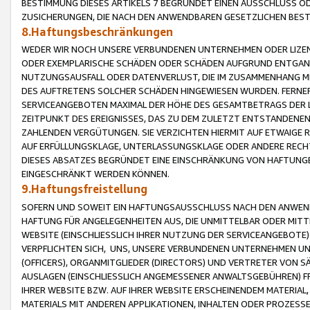
BESTIMMUNG DIESES ARTIKELS 7 BEGRÜNDET EINEN AUSSCHLUSS 
ZUSICHERUNGEN, DIE NACH DEN ANWENDBAREN GESETZLICHEN BE
8.Haftungsbeschränkungen
WEDER WIR NOCH UNSERE VERBUNDENEN UNTERNEHMEN ODER LIZEN
ODER EXEMPLARISCHE SCHÄDEN ODER SCHÄDEN AUFGRUND ENTGANG
NUTZUNGSAUSFALL ODER DATENVERLUST, DIE IM ZUSAMMENHANG MI
DES AUFTRETENS SOLCHER SCHÄDEN HINGEWIESEN WURDEN. FERN
SERVICEANGEBOTEN MAXIMAL DER HÖHE DES GESAMTBETRAGS DER 
ZEITPUNKT DES EREIGNISSES, DAS ZU DEM ZULETZT ENTSTANDENE
ZAHLENDEN VERGÜTUNGEN. SIE VERZICHTEN HIERMIT AUF ETWAIGE 
AUF ERFÜLLUNGSKLAGE, UNTERLASSUNGSKLAGE ODER ANDERE RECHT
DIESES ABSATZES BEGRÜNDET EINE EINSCHRÄNKUNG VON HAFTUNG
EINGESCHRÄNKT WERDEN KÖNNEN.
9.Haftungsfreistellung
SOFERN UND SOWEIT EIN HAFTUNGSAUSSCHLUSS NACH DEN ANWENDB
HAFTUNG FÜR ANGELEGENHEITEN AUS, DIE UNMITTELBAR ODER MITT
WEBSITE (EINSCHLIESSLICH IHRER NUTZUNG DER SERVICEANGEBOTE)
VERPFLICHTEN SICH, UNS, UNSERE VERBUNDENEN UNTERNEHMEN UN
(OFFICERS), ORGANMITGLIEDER (DIRECTORS) UND VERTRETER VON 
AUSLAGEN (EINSCHLIESSLICH ANGEMESSENER ANWALTSGEBÜHREN) FR
IHRER WEBSITE BZW. AUF IHRER WEBSITE ERSCHEINENDEM MATERIAL
MATERIALS MIT ANDEREN APPLIKATIONEN, INHALTEN ODER PROZESSE