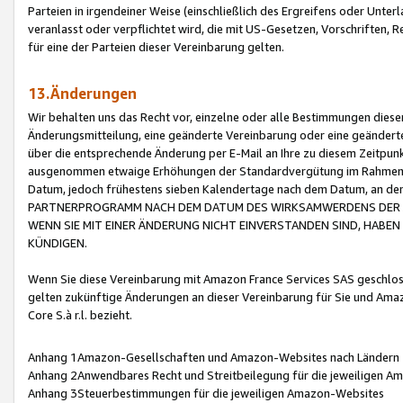
Parteien in irgendeiner Weise (einschließlich des Ergreifens oder Unt
veranlasst oder verpflichtet wird, die mit US-Gesetzen, Vorschriften,
für eine der Parteien dieser Vereinbarung gelten.
13.Änderungen
Wir behalten uns das Recht vor, einzelne oder alle Bestimmungen diese
Änderungsmitteilung, eine geänderte Vereinbarung oder eine geänderte 
über die entsprechende Änderung per E-Mail an Ihre zu diesem Zeitpun
ausgenommen etwaige Erhöhungen der Standardvergütung im Rahmen
Datum, jedoch frühestens sieben Kalendertage nach dem Datum, an de
PARTNERPROGRAMM NACH DEM DATUM DES WIRKSAMWERDENS DER Ä
WENN SIE MIT EINER ÄNDERUNG NICHT EINVERSTANDEN SIND, HABEN S
KÜNDIGEN.
Wenn Sie diese Vereinbarung mit Amazon France Services SAS geschlo
gelten zukünftige Änderungen an dieser Vereinbarung für Sie und Ama
Core S.à r.l. bezieht.
Anhang 1Amazon-Gesellschaften und Amazon-Websites nach Ländern
Anhang 2Anwendbares Recht und Streitbeilegung für die jeweiligen 
Anhang 3Steuerbestimmungen für die jeweiligen Amazon-Websites