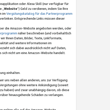
eapplikation oder Alexa Skill (nur verfügbar für
e „
Website
“) Geld zu verdienen, indem Sie Ihre
en im
Vergütungskatalog für das Partnerprogramm
t) verlinken. Entsprechende Links müssen dieser
e über die Amazon-Website angeboten werden, oder
nerprogramm
näher beschrieben (und vorbehaltlich
ir Ihnen Daten, Bilder, Texte, Linkformate,
alität und weitere Informationen im
zieht sich dabei ausdrücklich nicht auf Daten,
es sich nicht um eine Amazon-Website handelt.
rung einhalten.
ir uns neben allen anderen, uns zur Verfügung
n Vergütungen ohne weitere Ankündigung (soweit
 zu haben) und zwar unabhängig davon, ob diese
darüber hinausgehende Schäden zu verlangen.
on gelten alle auf der Amazon-Website