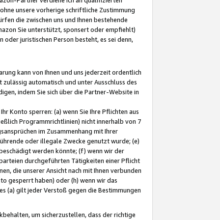
ohne unsere vorherige schriftliche Zustimmung
ürfen die zwischen uns und Ihnen bestehende
mazon Sie unterstützt, sponsert oder empfiehlt)
oder juristischen Person besteht, es sei denn,
arung kann von Ihnen und uns jederzeit ordentlich
t zulässig automatisch und unter Ausschluss des
gen, indem Sie sich über die Partner-Website in
hr Konto sperren: (a) wenn Sie Ihre Pflichten aus
eßlich Programmrichtlinien) nicht innerhalb von 7
ngsansprüchen im Zusammenhang mit Ihrer
ührende oder illegale Zwecke genutzt wurde; (e)
eschädigt werden könnte; (f) wenn wir der
rteien durchgeführten Tätigkeiten einer Pflicht
nen, die unserer Ansicht nach mit Ihnen verbunden
nto gesperrt haben) oder (h) wenn wir das
 (a) gilt jeder Verstoß gegen die Bestimmungen
ehalten, um sicherzustellen, dass der richtige