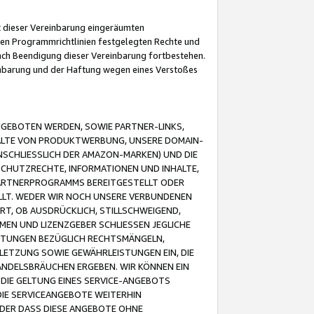
it dieser Vereinbarung eingeräumten
 den Programmrichtlinien festgelegten Rechte und
 nach Beendigung dieser Vereinbarung fortbestehen.
einbarung und der Haftung wegen eines Verstoßes
GEBOTEN WERDEN, SOWIE PARTNER-LINKS,
ALTE VON PRODUKTWERBUNG, UNSERE DOMAIN-
SCHLIESSLICH DER AMAZON-MARKEN) UND DIE
SCHUTZRECHTE, INFORMATIONEN UND INHALTE,
PARTNERPROGRAMMS BEREITGESTELLT ODER
ELLT. WEDER WIR NOCH UNSERE VERBUNDENEN
T, OB AUSDRÜCKLICH, STILLSCHWEIGEND,
MEN UND LIZENZGEBER SCHLIESSEN JEGLICHE
ISTUNGEN BEZÜGLICH RECHTSMÄNGELN,
LETZUNG SOWIE GEWÄHRLEISTUNGEN EIN, DIE
ANDELSBRÄUCHEN ERGEBEN. WIR KÖNNEN EIN
 DIE GELTUNG EINES SERVICE-ANGEBOTS
IE SERVICEANGEBOTE WEITERHIN
ODER DASS DIESE ANGEBOTE OHNE