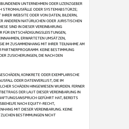
VERBUNDENEN UNTERNEHMEN ODER LIZENZGEBER
ICH STROMAUSFÄLLE ODER SYSTEMABSTÜRZE;
IHRER WEBSITE ODER VON DATEN, BILDERN,
ER ANDEREN NATÜRLICHEN ODER JURISTISCHEN
ESE SIND IN DIESER VEREINBARUNG
R FÜR ENTSCHÄDIGUNGSLEISTUNGEN,
EINNAHMEN, ERWARTETEN UMSÄTZEN,
SIE IM ZUSAMMENHANG MIT IHRER TEILNAHME AM
M PARTNERPROGRAMM. KEINE BESTIMMUNG
DER ZUSICHERUNGEN, DIE NACH DEN
GESCHÄDEN, KONKRETE ODER EXEMPLARISCHE
SFALL ODER DATENVERLUST, DIE IM
OLCHER SCHÄDEN HINGEWIESEN WURDEN. FERNER
BETRAGS DER LAUT DIESER VEREINBARUNG IN
HAFTUNGSANSPRUCH GEFÜHRT HAT, BEREITS
SBEHELFE NACH EQUITY-RECHT,
NHANG MIT DIESER VEREINBARUNG. KEINE
TZLICHEN BESTIMMUNGEN NICHT