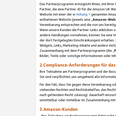
Das Partnerprogramm ermöglicht Ihnen, mit Ihrer W
Partner, die eine Partner-ID für die Amazon UK W
Website mit einer der in
Anhang 1
genannten Amazon
enthaltenen Website (jeweils eine „
Amazon-Webs
Vereinbarung entsprechen und die von uns bereitg
Wenn unsere Kunden die Partner-Links anklicken 
andere Handlungen vornehmen, können Sie eine Ver
der dort festgelegten Einschränkungen) erhalten. 
Widgets, Links, Marketing-Inhalte und andere Ver
Zusammenhang mit dem Partnerprogramm (die „
Bilder, Texte oder sonstige Informationen oder In
2.Compliance-Anforderungen für d
Ihre Teilnahme am Partnerprogramm und der Bezug 
Sie sind verpflichtet, uns umgehend alle Informat
Für den Fall, dass Sie gegen diese Vereinbarung 
stehenden Rechten und Rechtsbehelfen, das Recht
nach geltendem Recht zulässig) dauerhaft einzus
unmittelbar oder mittelbar im Zusammenhang mit
3.Amazon-Kunden
Ihre Teilnahme am Partnerprogramm führt nicht d