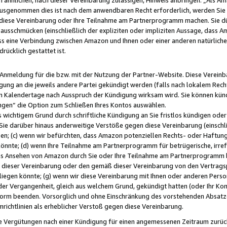
usgenommen dies ist nach dem anwendbaren Recht erforderlich, werden Sie 
f diese Vereinbarung oder Ihre Teilnahme am Partnerprogramm machen. Sie d
usschmücken (einschließlich der expliziten oder impliziten Aussage, dass A
 eine Verbindung zwischen Amazon und Ihnen oder einer anderen natürlichen 
rücklich gestattet ist.
r Anmeldung für die bzw. mit der Nutzung der Partner-Website. Diese Vereinb
gung an die jeweils andere Partei gekündigt werden (falls nach lokalem Rech
n Kalendertage nach Ausspruch der Kündigung wirksam wird. Sie können kündi
ngen“ die Option zum Schließen Ihres Kontos auswählen.
 wichtigem Grund durch schriftliche Kündigung an Sie fristlos kündigen oder I
 Sie darüber hinaus anderweitige Verstöße gegen diese Vereinbarung (einschli
ben; (c) wenn wir befürchten, dass Amazon potenziellen Rechts- oder Haftu
nnte; (d) wenn Ihre Teilnahme am Partnerprogramm für betrügerische, irref
das Ansehen von Amazon durch Sie oder Ihre Teilnahme am Partnerprogramm b
ieser Vereinbarung oder den gemäß dieser Vereinbarung von den Vertragspa
liegen könnte; (g) wenn wir diese Vereinbarung mit Ihnen oder anderen Perso
 der Vergangenheit, gleich aus welchem Grund, gekündigt hatten (oder Ihr Ko
rm beenden. Vorsorglich und ohne Einschränkung des vorstehenden Absatzes
richtlinien als erheblicher Verstoß gegen diese Vereinbarung.
e Vergütungen nach einer Kündigung für einen angemessenen Zeitraum zurückb