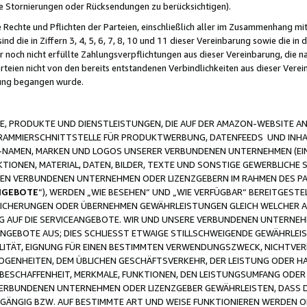
ge Stornierungen oder Rücksendungen zu berücksichtigen).
 Rechte und Pflichten der Parteien, einschließlich aller im Zusammenhang m
 die in Ziffern 3, 4, 5, 6, 7, 8, 10 und 11 dieser Vereinbarung sowie die in
er noch nicht erfüllte Zahlungsverpflichtungen aus dieser Vereinbarung, die
arteien nicht von den bereits entstandenen Verbindlichkeiten aus dieser Ver
gung begangen wurde.
 PRODUKTE UND DIENSTLEISTUNGEN, DIE AUF DER AMAZON-WEBSITE AN
GRAMMIERSCHNITTSTELLE FÜR PRODUKTWERBUNG, DATENFEEDS UND INH
-NAMEN, MARKEN UND LOGOS UNSERER VERBUNDENEN UNTERNEHMEN (EIN
IONEN, MATERIAL, DATEN, BILDER, TEXTE UND SONSTIGE GEWERBLICHE 
EREN VERBUNDENEN UNTERNEHMEN ODER LIZENZGEBERN IM RAHMEN DES 
NGEBOTE
“), WERDEN „WIE BESEHEN“ UND „WIE VERFÜGBAR“ BEREITGEST
CHERUNGEN ODER ÜBERNEHMEN GEWÄHRLEISTUNGEN GLEICH WELCHER AR
ZUG AUF DIE SERVICEANGEBOTE. WIR UND UNSERE VERBUNDENEN UNTERNEH
ANGEBOTE AUS; DIES SCHLIESST ETWAIGE STILLSCHWEIGENDE GEWÄHRLE
LITÄT, EIGNUNG FÜR EINEN BESTIMMTEN VERWENDUNGSZWECK, NICHTVER
OGENHEITEN, DEM ÜBLICHEN GESCHÄFTSVERKEHR, DER LEISTUNG ODER H
 BESCHAFFENHEIT, MERKMALE, FUNKTIONEN, DEN LEISTUNGSUMFANG ODER
VERBUNDENEN UNTERNEHMEN ODER LIZENZGEBER GEWÄHRLEISTEN, DASS D
HGÄNGIG BZW. AUF BESTIMMTE ART UND WEISE FUNKTIONIEREN WERDEN 