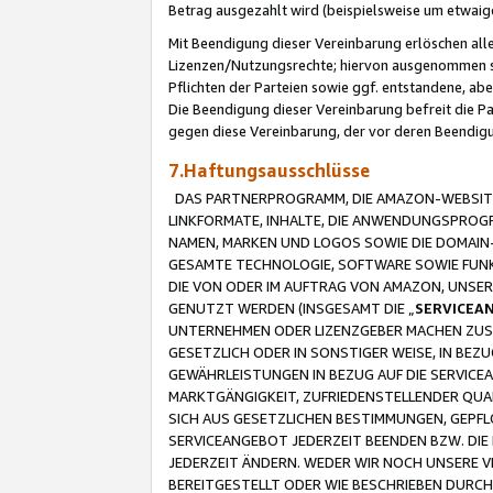
Betrag ausgezahlt wird (beispielsweise um etwai
Mit Beendigung dieser Vereinbarung erlöschen alle
Lizenzen/Nutzungsrechte; hiervon ausgenommen sind
Pflichten der Parteien sowie ggf. entstandene, ab
Die Beendigung dieser Vereinbarung befreit die P
gegen diese Vereinbarung, der vor deren Beendi
7.Haftungsausschlüsse
DAS PARTNERPROGRAMM, DIE AMAZON-WEBSITE,
LINKFORMATE, INHALTE, DIE ANWENDUNGSPRO
NAMEN, MARKEN UND LOGOS SOWIE DIE DOMAIN
GESAMTE TECHNOLOGIE, SOFTWARE SOWIE FUNKT
DIE VON ODER IM AUFTRAG VON AMAZON, UNS
GENUTZT WERDEN (INSGESAMT DIE „
SERVICEA
UNTERNEHMEN ODER LIZENZGEBER MACHEN ZUSI
GESETZLICH ODER IN SONSTIGER WEISE, IN BE
GEWÄHRLEISTUNGEN IN BEZUG AUF DIE SERVICE
MARKTGÄNGIGKEIT, ZUFRIEDENSTELLENDER QUA
SICH AUS GESETZLICHEN BESTIMMUNGEN, GEPFL
SERVICEANGEBOT JEDERZEIT BEENDEN BZW. DIE
JEDERZEIT ÄNDERN. WEDER WIR NOCH UNSERE 
BEREITGESTELLT ODER WIE BESCHRIEBEN DURC