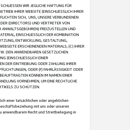
CHLIESSEN WIR JEGLICHE HAFTUNG FÜR
TRIEB IHRER WEBSITE (EINSCHLIESSLICH IHRER
FLICHTEN SICH, UNS, UNSERE VERBUNDENEN
EDER (DIRECTORS) UND VERTRETER VON
R ANWALTSGEBÜHREN) FREIZUSTELLEN UND
ATERIAL, EINSCHLIESSLICH DER KOMBINATION
NUTZUNG, ENTWICKLUNG, GESTALTUNG,
EBSEITE ERSCHEINENDEN MATERIALS, (C) IHRER
ZW. DEN ANWENDBAREN GESETZLICHEN
NG (EINSCHLIESSLICH EINER
BEN DER EINTREIBUNG ODER ZAHLUNG IHRER
LICHTUNGEN, ODER (F) FAHRLÄSSIGKEIT ODER
 BEAUFTRAGTEN KÖNNEN IM NAMEN EINER
HANDLUNG VORNEHMEN, UM EINE RECHTLICHE
TIKELS ZU SCHÜTZEN.
ich einer tatsächlichen oder angeblichen
Geschäftsbeziehung mit uns oder unseren
u anwendbarem Recht und Streitbeilegung in