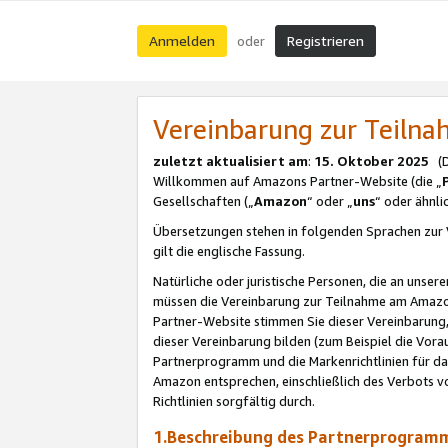
Anmelden
Registrieren
oder
Vereinbarung zur Teil
zuletzt aktualisiert am
:
15. Oktober 2025
(De
Willkommen auf Amazons Partner-Website (die „
Gesellschaften („
Amazon
“ oder „
uns
“ oder ähnl
Übersetzungen stehen in folgenden Sprachen zur 
gilt die englische Fassung.
Natürliche oder juristische Personen, die an uns
müssen die Vereinbarung zur Teilnahme am Amaz
Partner-Website stimmen Sie dieser Vereinbarung,
dieser Vereinbarung bilden (zum Beispiel die Vo
Partnerprogramm und die Markenrichtlinien für da
Amazon entsprechen, einschließlich des Verbots vo
Richtlinien sorgfältig durch.
1.Beschreibung des Partnerprogra