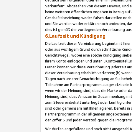
Verkäufen“. Abgesehen von diesem Hinweis, und a
keine weiteren öffentlichen Angaben in Bezug au
Geschäftsbeziehung weder falsch darstellen noch a
und Sie werden weder erklären noch andeuten, dass
dies ist gemäß der vorliegenden Vereinbarung ausd
6.Laufzeit und Kündigung
Die Laufzeit dieser Vereinbarung beginnt mit Ihre
oder aus wichtigem Grund durch schriftliche Kündi
Gerichtswegs), wobei eine solche Kündigung siebe
Ihrem Konto einloggen und unter „Kontoeinstellu
Ferner können wir diese Vereinbarung jederzeit aus
dieser Vereinbarung erheblich verletzen; (b) wenn
Tagen nach unserer Benachrichtigung an Sie behe
Teilnahme am Partnerprogramm ausgesetzt sein kö
wenn wir der Meinung sind, dass die Marke oder 
Meinung sind, dass Amazon im Zusammenhang mit d
zum Steuereinbehalt unterliegt oder künftig unter
sind oder gemeinsam mit Ihnen agieren, bereits in
Partnerprogramm in der allgemein angebotenen Fo
der Ziffer 5 und jeder Verstoß gegen die Programm
Wir dürfen angefallene und noch nicht ausgezahlt