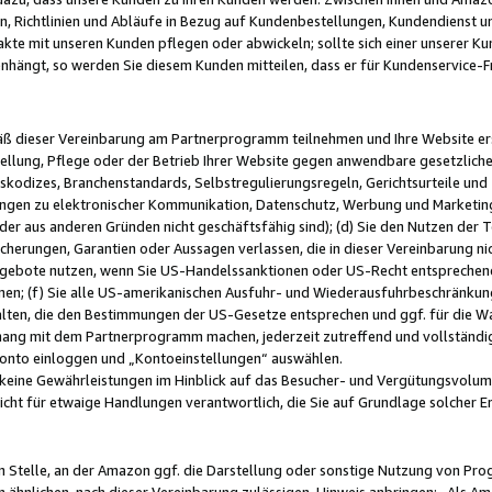
, Richtlinien und Abläufe in Bezug auf Kundenbestellungen, Kundendienst 
kte mit unseren Kunden pflegen oder abwickeln; sollte sich einer unserer Ku
nhängt, so werden Sie diesem Kunden mitteilen, dass er für Kundenservic
emäß dieser Vereinbarung am Partnerprogramm teilnehmen und Ihre Website er
ellung, Pflege oder der Betrieb Ihrer Website gegen anwendbare gesetzlich
skodizes, Branchenstandards, Selbstregulierungsregeln, Gerichtsurteile und 
ngen zu elektronischer Kommunikation, Datenschutz, Werbung und Marketing)
 oder aus anderen Gründen nicht geschäftsfähig sind); (d) Sie den Nutzen de
cherungen, Garantien oder Aussagen verlassen, die in dieser Vereinbarung nich
gebote nutzen, wenn Sie US-Handelssanktionen oder US-Recht entsprechen
men; (f) Sie alle US-amerikanischen Ausfuhr- und Wiederausfuhrbeschränkun
ten, die den Bestimmungen der US-Gesetze entsprechen und ggf. für die Wa
hang mit dem Partnerprogramm machen, jederzeit zutreffend und vollständig 
 Konto einloggen und „Kontoeinstellungen“ auswählen.
keine Gewährleistungen im Hinblick auf das Besucher- und Vergütungsvolu
icht für etwaige Handlungen verantwortlich, die Sie auf Grundlage solcher
en Stelle, an der Amazon ggf. die Darstellung oder sonstige Nutzung von Pr
 ähnlichen, nach dieser Vereinbarung zulässigen, Hinweis anbringen: „Als Ama