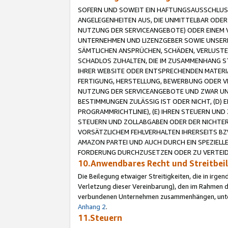
SOFERN UND SOWEIT EIN HAFTUNGSAUSSCHLUSS
ANGELEGENHEITEN AUS, DIE UNMITTELBAR ODER 
NUTZUNG DER SERVICEANGEBOTE) ODER EINEM V
UNTERNEHMEN UND LIZENZGEBER SOWIE UNSERE 
SÄMTLICHEN ANSPRÜCHEN, SCHÄDEN, VERLUSTE
SCHADLOS ZUHALTEN, DIE IM ZUSAMMENHANG STE
IHRER WEBSITE ODER ENTSPRECHENDEN MATERIA
FERTIGUNG, HERSTELLUNG, BEWERBUNG ODER VE
NUTZUNG DER SERVICEANGEBOTE UND ZWAR UN
BESTIMMUNGEN ZULÄSSIG IST ODER NICHT, (D) 
PROGRAMMRICHTLINIE), (E) IHREN STEUERN UN
STEUERN UND ZOLLABGABEN ODER DER NICHTER
VORSÄTZLICHEM FEHLVERHALTEN IHRERSEITS BZ
AMAZON PARTEI UND AUCH DURCH EIN SPEZIELL
FORDERUNG DURCHZUSETZEN ODER ZU VERTEIDI
10.Anwendbares Recht und Streitbe
Die Beilegung etwaiger Streitigkeiten, die in irg
Verletzung dieser Vereinbarung), den im Rahmen d
verbundenen Unternehmen zusammenhängen, unterl
Anhang 2
.
11.Steuern