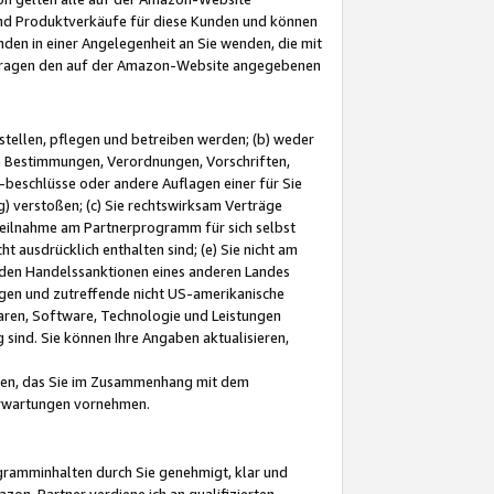
und Produktverkäufe für diese Kunden und können
nden in einer Angelegenheit an Sie wenden, die mit
e-Fragen den auf der Amazon-Website angegebenen
stellen, pflegen und betreiben werden; (b) weder
e Bestimmungen, Verordnungen, Vorschriften,
-beschlüsse oder andere Auflagen einer für Sie
 verstoßen; (c) Sie rechtswirksam Verträge
r Teilnahme am Partnerprogramm für sich selbst
t ausdrücklich enthalten sind; (e) Sie nicht am
den Handelssanktionen eines anderen Landes
gen und zutreffende nicht US-amerikanische
ren, Software, Technologie und Leistungen
sind. Sie können Ihre Angaben aktualisieren,
men, das Sie im Zusammenhang mit dem
 Erwartungen vornehmen.
ogramminhalten durch Sie genehmigt, klar und
zon-Partner verdiene ich an qualifizierten