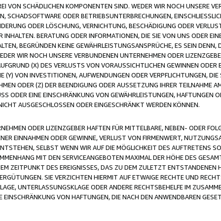
FREI VON SCHÄDLICHEN KOMPONENTEN SIND. WEDER WIR NOCH UNSERE 
VIREN, SCHADSOFTWARE ODER BETRIEBSUNTERBRECHUNGEN, EINSCHLIESSL
ÄNDERUNG ODER LÖSCHUNG, VERNICHTUNG, BESCHÄDIGUNG ODER VERLUST 
INHALTEN. BERATUNG ODER INFORMATIONEN, DIE SIE VON UNS ODER EIN
LTEN, BEGRÜNDEN KEINE GEWÄHRLEISTUNGSANSPRÜCHE, ES SEIN DENN, DI
WEDER WIR NOCH UNSERE VERBUNDENEN UNTERNEHMEN ODER LIZENZGEBE
FGRUND (X) DES VERLUSTS VON VORAUSSICHTLICHEN GEWINNEN ODER 
 (Y) VON INVESTITIONEN, AUFWENDUNGEN ODER VERPFLICHTUNGEN, DIE 
EN ODER (Z) DER BEENDIGUNG ODER AUSSETZUNG IHRER TEILNAHME A
LUSS ODER EINE EINSCHRÄNKUNG VON GEWÄHRLEISTUNGEN, HAFTUNGEN O
NICHT AUSGESCHLOSSEN ODER EINGESCHRÄNKT WERDEN KÖNNEN.
EHMEN ODER LIZENZGEBER HAFTEN FÜR MITTELBARE, NEBEN- ODER FOL
R EINNAHMEN ODER GEWINNE, VERLUST VON FIRMENWERT, NUTZUNGSAU
TSTEHEN, SELBST WENN WIR AUF DIE MÖGLICHKEIT DES AUFTRETENS S
MENHANG MIT DEN SERVICEANGEBOTEN MAXIMAL DER HÖHE DES GESAMT
M ZEITPUNKT DES EREIGNISSES, DAS ZU DEM ZULETZT ENTSTANDENEN 
ERGÜTUNGEN. SIE VERZICHTEN HIERMIT AUF ETWAIGE RECHTE UND RECHT
KLAGE, UNTERLASSUNGSKLAGE ODER ANDERE RECHTSBEHELFE IM ZUSAMME
NE EINSCHRÄNKUNG VON HAFTUNGEN, DIE NACH DEN ANWENDBAREN GESE