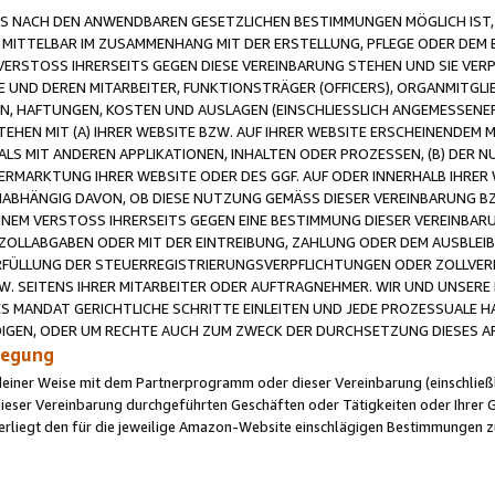
 NACH DEN ANWENDBAREN GESETZLICHEN BESTIMMUNGEN MÖGLICH IST, S
MITTELBAR IM ZUSAMMENHANG MIT DER ERSTELLUNG, PFLEGE ODER DEM BE
ERSTOSS IHRERSEITS GEGEN DIESE VEREINBARUNG STEHEN UND SIE VERP
UND DEREN MITARBEITER, FUNKTIONSTRÄGER (OFFICERS), ORGANMITGLI
N, HAFTUNGEN, KOSTEN UND AUSLAGEN (EINSCHLIESSLICH ANGEMESSENE
HEN MIT (A) IHRER WEBSITE BZW. AUF IHRER WEBSITE ERSCHEINENDEM M
LS MIT ANDEREN APPLIKATIONEN, INHALTEN ODER PROZESSEN, (B) DER 
RMARKTUNG IHRER WEBSITE ODER DES GGF. AUF ODER INNERHALB IHRER W
ABHÄNGIG DAVON, OB DIESE NUTZUNG GEMÄSS DIESER VEREINBARUNG B
EINEM VERSTOSS IHRERSEITS GEGEN EINE BESTIMMUNG DIESER VEREINBARU
D ZOLLABGABEN ODER MIT DER EINTREIBUNG, ZAHLUNG ODER DEM AUSBLEI
FÜLLUNG DER STEUERREGISTRIERUNGSVERPFLICHTUNGEN ODER ZOLLVERPF
W. SEITENS IHRER MITARBEITER ODER AUFTRAGNEHMER. WIR UND UNSERE
ES MANDAT GERICHTLICHE SCHRITTE EINLEITEN UND JEDE PROZESSUALE 
GEN, ODER UM RECHTE AUCH ZUM ZWECK DER DURCHSETZUNG DIESES AR
ilegung
endeiner Weise mit dem Partnerprogramm oder dieser Vereinbarung (einschließl
ieser Vereinbarung durchgeführten Geschäften oder Tätigkeiten oder Ihrer 
iegt den für die jeweilige Amazon-Website einschlägigen Bestimmungen z