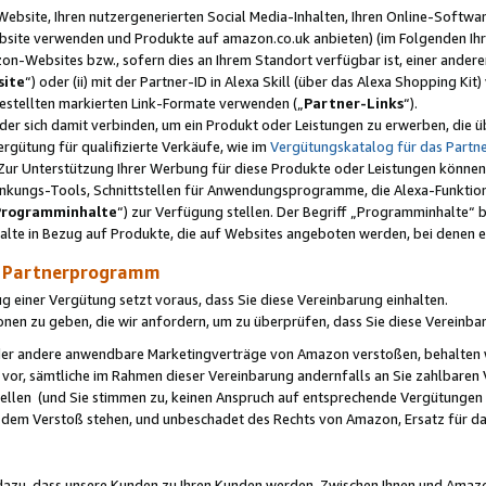
ebsite, Ihren nutzergenerierten Social Media-Inhalten, Ihren Online-Softwar
ebsite verwenden und Produkte auf amazon.co.uk anbieten) (im Folgenden Ihr
-Websites bzw., sofern dies an Ihrem Standort verfügbar ist, einer ander
ite
“) oder (ii) mit der Partner-ID in Alexa Skill (über das Alexa Shopping Ki
estellten markierten Link-Formate verwenden („
Partner-Links
“).
oder sich damit verbinden, um ein Produkt oder Leistungen zu erwerben, di
gütung für qualifizierte Verkäufe, wie im
Vergütungskatalog für das Part
Zur Unterstützung Ihrer Werbung für diese Produkte oder Leistungen können w
linkungs-Tools, Schnittstellen für Anwendungsprogramme, die Alexa-Funktion
Programminhalte
“) zur Verfügung stellen. Der Begriff „Programminhalte“ be
halte in Bezug auf Produkte, die auf Websites angeboten werden, bei denen 
as Partnerprogramm
einer Vergütung setzt voraus, dass Sie diese Vereinbarung einhalten.
ionen zu geben, die wir anfordern, um zu überprüfen, dass Sie diese Vereinba
oder andere anwendbare Marketingverträge von Amazon verstoßen, behalten w
 vor, sämtliche im Rahmen dieser Vereinbarung andernfalls an Sie zahlbare
tellen (und Sie stimmen zu, keinen Anspruch auf entsprechende Vergütungen
 dem Verstoß stehen, und unbeschadet des Rechts von Amazon, Ersatz für 
azu, dass unsere Kunden zu Ihren Kunden werden. Zwischen Ihnen und Amaz