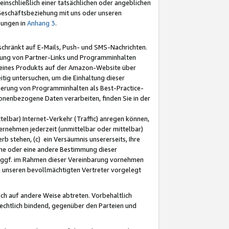
nschließlich einer tatsächlichen oder angeblichen
Geschäftsbeziehung mit uns oder unseren
mungen in
Anhang 3
.
schränkt auf E-Mails, Push- und SMS-Nachrichten.
ellung von Partner-Links und Programminhalten
 eines Produkts auf der Amazon-Website über
tig untersuchen, um die Einhaltung dieser
ntierung von Programminhalten als Best-Practice-
sonenbezogene Daten verarbeiten, finden Sie in der
telbar) Internet-Verkehr (Traffic) anregen können,
rnehmen jederzeit (unmittelbar oder mittelbar)
b stehen, (c) ein Versäumnis unsererseits, Ihre
fene oder eine andere Bestimmung dieser
r ggf. im Rahmen dieser Vereinbarung vornehmen
ch unseren bevollmächtigten Vertreter vorgelegt
ch auf andere Weise abtreten. Vorbehaltlich
rechtlich bindend, gegenüber den Parteien und