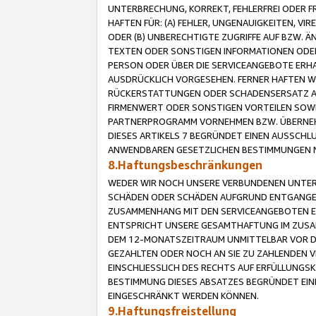
UNTERBRECHUNG, KORREKT, FEHLERFREI ODER 
HAFTEN FÜR: (A) FEHLER, UNGENAUIGKEITEN, 
ODER (B) UNBERECHTIGTE ZUGRIFFE AUF BZW. 
TEXTEN ODER SONSTIGEN INFORMATIONEN ODER 
PERSON ODER ÜBER DIE SERVICEANGEBOTE ERHA
AUSDRÜCKLICH VORGESEHEN. FERNER HAFTEN 
RÜCKERSTATTUNGEN ODER SCHADENSERSATZ AU
FIRMENWERT ODER SONSTIGEN VORTEILEN SOWIE
PARTNERPROGRAMM VORNEHMEN BZW. ÜBERNEHM
DIESES ARTIKELS 7 BEGRÜNDET EINEN AUSSCH
ANWENDBAREN GESETZLICHEN BESTIMMUNGEN 
8.Haftungsbeschränkungen
WEDER WIR NOCH UNSERE VERBUNDENEN UNTERN
SCHÄDEN ODER SCHÄDEN AUFGRUND ENTGANGENE
ZUSAMMENHANG MIT DEN SERVICEANGEBOTEN EN
ENTSPRICHT UNSERE GESAMTHAFTUNG IM ZUSAM
DEM 12-MONATSZEITRAUM UNMITTELBAR VOR DE
GEZAHLTEN ODER NOCH AN SIE ZU ZAHLENDEN V
EINSCHLIESSLICH DES RECHTS AUF ERFÜLLUNGS
BESTIMMUNG DIESES ABSATZES BEGRÜNDET EI
EINGESCHRÄNKT WERDEN KÖNNEN.
9.Haftungsfreistellung