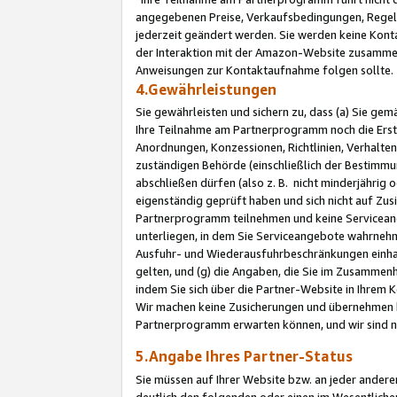
angegebenen Preise, Verkaufsbedingungen, Regeln
jederzeit geändert werden. Sie werden keine Konta
der Interaktion mit der Amazon-Website zusamme
Anweisungen zur Kontaktaufnahme folgen sollte.
4.Gewährleistungen
Sie gewährleisten und sichern zu, dass (a) Sie g
Ihre Teilnahme am Partnerprogramm noch die Erst
Anordnungen, Konzessionen, Richtlinien, Verhalten
zuständigen Behörde (einschließlich der Bestimmu
abschließen dürfen (also z. B. nicht minderjährig
eigenständig geprüft haben und sich nicht auf Zusi
Partnerprogramm teilnehmen und keine Servicean
unterliegen, in dem Sie Serviceangebote wahrneh
Ausfuhr- und Wiederausfuhrbeschränkungen einhal
gelten, und (g) die Angaben, die Sie im Zusammen
indem Sie sich über die Partner-Website in Ihrem
Wir machen keine Zusicherungen und übernehmen 
Partnerprogramm erwarten können, und wir sind n
5.Angabe Ihres Partner-Status
Sie müssen auf Ihrer Website bzw. an jeder ander
deutlich den folgenden oder einen im Wesentlichen