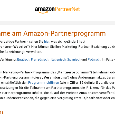
nahme am Amazon-Partnerprogramm
rzeitige Partner - sehen Sie
hier
, was sich geändert hat).
Partner-Website
“). Hier können Sie Ihre Marketing-Partner-Beziehung zu d
iche Bezeichnung) verwalten.
Verfügung :
Englisch
,
Französisch
,
Italienisch
,
Spanisch
und
Polnisch
. Im Fall
erem Marketing-Partner-Programm (das „
Partnerprogramm
“) teilnehmen od
on-Partnerprogramm (diese „
Vereinbarung
“) ohne Änderungen akzeptieren
 einschließlich den
Programmrichtlinien
(wie in Ziffer 12 definiert) zu, die 
raussetzungen für die Teilnahme am Partnerprogramm, die IP-Lizenz für das
s Partnerprogramm). Inhalte, die du auf der Website Amazon.com veröffentl
n Kundenrezensionen, die gegen eine Vergütung erstellt, bearbeitet oder ent
mms