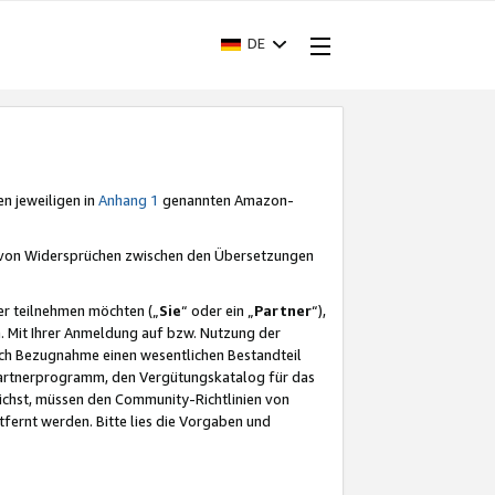
DE
en jeweiligen in
Anhang 1
genannten Amazon-
e von Widersprüchen zwischen den Übersetzungen
er teilnehmen möchten („
Sie
“ oder ein „
Partner
“),
. Mit Ihrer Anmeldung auf bzw. Nutzung der
durch Bezugnahme einen wesentlichen Bestandteil
 Partnerprogramm, den Vergütungskatalog für das
ichst, müssen den Community-Richtlinien von
fernt werden. Bitte lies die Vorgaben und