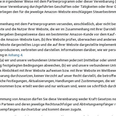
e in irgendeiner Weise mit dem Partnerprogramm oder dieser Vereinbarung (ei
ieser Vereinbarung durchgeführten Geschäften oder Tätigkeiten oder Ihrer 
liegen den für die jeweilige Amazon-Website einschlägigen Steuerbestim
mmenhang mit dem Partnerprogramm versenden, einschließlich, aber nicht be
site und die Nutzer Ihrer Website, die wir im Zusammenhang mit Ihrer Darst
itergeben (beispielsweise dass ein bestimmter Amazon-Kunde vor dem Kauf
uf die Amazon-Website kam, (b) Ihre Website prüfen, überwachen und anderwei
r Website dargestelltes Logo und die auf Ihrer Website dargestellte Impleme
reproduzieren, verbreiten und darstellen. Informationen darüber, wie wir per
ng in
Anhang 4
.
 (a) wir und unsere verbundenen Unternehmen jederzeit (mittelbar oder unmit
ng festgelegten Bedingungen abweichen, (b) wir und unsere verbundenen Unte
 Ähnlichkeit mit Ihrer Website aufweisen bzw. mit Ihrer Website im Wettbewer
barung durchzusetzen, keinen Verzicht auf unser Recht darstellt, die betrof
liche Festlegungen, Aktualisierungen, Handlungen und Zustimmungen, die wi
enommen bzw. erteilt werden und nur wirksam sind, wenn sie schriftlich dur
stimmung von Amazon dürfen Sie diese Vereinbarung weder Kraft Gesetzes no
die Parteien und deren jeweilige Rechtsnachfolger und Abtretungsempfänger 
ngsempfängern durchsetzbar und kommt diesen zugute.