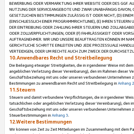
BEWERBUNG ODER VERMARKTUNG IHRER WEBSITE ODER DES GGF. AUF 
NUTZUNG DER SERVICEANGEBOTE UND ZWAR UNABHÄNGIG DAVON, O
GESETZLICHEN BESTIMMUNGEN ZULÄSSIG IST ODER NICHT, (D) EINE
(EINSCHLIESSLICH EINER PROGRAMMRICHTLINIE), (E) IHREN STEUER
DER EINTREIBUNG ODER ZAHLUNG IHRER STEUERN UND ZOLLABGAB
ODER ZOLLVERPFLICHTUNGEN, ODER (F) FAHRLÄSSIGKEIT ODER VORS
AUFTRAGNEHMER. WIR UND UNSERE BEAUFTRAGTEN KÖNNEN IM NAME
GERICHTLICHE SCHRITTE EINLEITEN UND JEDE PROZESSUALE HAND
VERTEIDIGEN, ODER UM RECHTE AUCH ZUM ZWECK DER DURCHSETZU
10.Anwendbares Recht und Streitbeilegung
Die Beilegung etwaiger Streitigkeiten, die in irgendeiner Weise mit de
angeblichen Verletzung dieser Vereinbarung), den im Rahmen dieser Ve
Geschäftsbeziehung mit uns oder unseren verbundenen Unternehmen zu
Bestimmungen zu anwendbarem Recht und Streitbeilegung in
Anhang 
11.Steuern
Steuern und damit verbundene Verpflichtungen, die in irgendeiner Wei
tatsächlichen oder angeblichen Verletzung dieser Vereinbarung), den 
Geschäftsbeziehung mit uns oder unseren verbundenen Unternehmen z
Steuerbestimmungen in
Anhang 3
.
12.Weitere Bestimmungen
Wir können von Zeit zu Zeit Mitteilungen im Zusammenhang mit dem Par