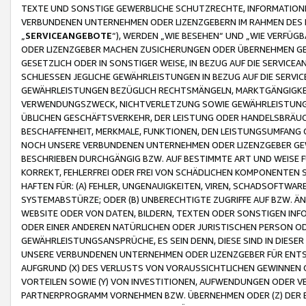
TEXTE UND SONSTIGE GEWERBLICHE SCHUTZRECHTE, INFORMATIONE
VERBUNDENEN UNTERNEHMEN ODER LIZENZGEBERN IM RAHMEN DES
„
SERVICEANGEBOTE
“), WERDEN „WIE BESEHEN“ UND „WIE VERFÜ
ODER LIZENZGEBER MACHEN ZUSICHERUNGEN ODER ÜBERNEHMEN GEW
GESETZLICH ODER IN SONSTIGER WEISE, IN BEZUG AUF DIE SERVI
SCHLIESSEN JEGLICHE GEWÄHRLEISTUNGEN IN BEZUG AUF DIE SERVI
GEWÄHRLEISTUNGEN BEZÜGLICH RECHTSMÄNGELN, MARKTGÄNGIGKEIT
VERWENDUNGSZWECK, NICHTVERLETZUNG SOWIE GEWÄHRLEISTUNGEN 
ÜBLICHEN GESCHÄFTSVERKEHR, DER LEISTUNG ODER HANDELSBRÄUCH
BESCHAFFENHEIT, MERKMALE, FUNKTIONEN, DEN LEISTUNGSUMFANG 
NOCH UNSERE VERBUNDENEN UNTERNEHMEN ODER LIZENZGEBER GEWÄ
BESCHRIEBEN DURCHGÄNGIG BZW. AUF BESTIMMTE ART UND WEISE
KORREKT, FEHLERFREI ODER FREI VON SCHÄDLICHEN KOMPONENTEN
HAFTEN FÜR: (A) FEHLER, UNGENAUIGKEITEN, VIREN, SCHADSOFTW
SYSTEMABSTÜRZE; ODER (B) UNBERECHTIGTE ZUGRIFFE AUF BZW. 
WEBSITE ODER VON DATEN, BILDERN, TEXTEN ODER SONSTIGEN INF
ODER EINER ANDEREN NATÜRLICHEN ODER JURISTISCHEN PERSON OD
GEWÄHRLEISTUNGSANSPRÜCHE, ES SEIN DENN, DIESE SIND IN DIES
UNSERE VERBUNDENEN UNTERNEHMEN ODER LIZENZGEBER FÜR EN
AUFGRUND (X) DES VERLUSTS VON VORAUSSICHTLICHEN GEWINNEN
VORTEILEN SOWIE (Y) VON INVESTITIONEN, AUFWENDUNGEN ODER VE
PARTNERPROGRAMM VORNEHMEN BZW. ÜBERNEHMEN ODER (Z) DER 