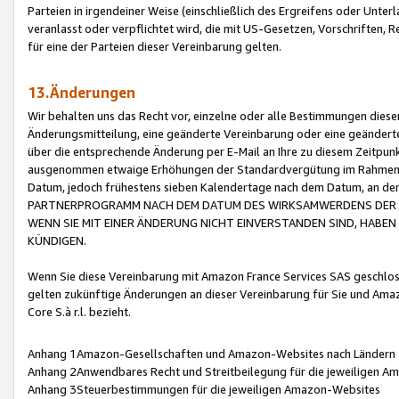
Parteien in irgendeiner Weise (einschließlich des Ergreifens oder Unt
veranlasst oder verpflichtet wird, die mit US-Gesetzen, Vorschriften,
für eine der Parteien dieser Vereinbarung gelten.
13.Änderungen
Wir behalten uns das Recht vor, einzelne oder alle Bestimmungen diese
Änderungsmitteilung, eine geänderte Vereinbarung oder eine geänderte 
über die entsprechende Änderung per E-Mail an Ihre zu diesem Zeitpun
ausgenommen etwaige Erhöhungen der Standardvergütung im Rahmen
Datum, jedoch frühestens sieben Kalendertage nach dem Datum, an de
PARTNERPROGRAMM NACH DEM DATUM DES WIRKSAMWERDENS DER Ä
WENN SIE MIT EINER ÄNDERUNG NICHT EINVERSTANDEN SIND, HABEN S
KÜNDIGEN.
Wenn Sie diese Vereinbarung mit Amazon France Services SAS geschlo
gelten zukünftige Änderungen an dieser Vereinbarung für Sie und Ama
Core S.à r.l. bezieht.
Anhang 1Amazon-Gesellschaften und Amazon-Websites nach Ländern
Anhang 2Anwendbares Recht und Streitbeilegung für die jeweiligen 
Anhang 3Steuerbestimmungen für die jeweiligen Amazon-Websites