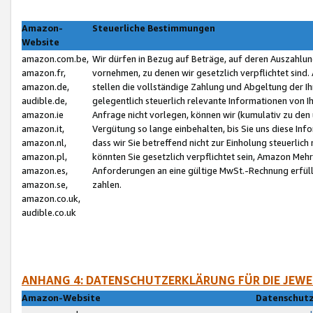
Amazon-
Steuerliche Bestimmungen
Website
amazon.com.be,
Wir dürfen in Bezug auf Beträge, auf deren Auszahlun
amazon.fr,
vornehmen, zu denen wir gesetzlich verpflichtet sind
amazon.de,
stellen die vollständige Zahlung und Abgeltung der 
audible.de,
gelegentlich steuerlich relevante Informationen von I
amazon.ie
Anfrage nicht vorlegen, können wir (kumulativ zu de
amazon.it,
Vergütung so lange einbehalten, bis Sie uns diese Inf
amazon.nl,
dass wir Sie betreffend nicht zur Einholung steuerlich 
amazon.pl,
könnten Sie gesetzlich verpflichtet sein, Amazon Meh
amazon.es,
Anforderungen an eine gültige MwSt.-Rechnung erfüllt
amazon.se,
zahlen.
amazon.co.uk,
audible.co.uk
ANHANG 4: DATENSCHUTZERKLÄRUNG FÜR DIE JEWE
Amazon-Website
Datenschutz