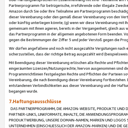
Partnerprogramm für betrügerische, irreführende oder illegale Zwecke
Amazon durch Sie oder Ihre Teilnahme am Partnerprogramm beschädig
dieser Vereinbarung oder den gemäß dieser Vereinbarung von den Vertr
oder künftig unterliegen könnte; (g) wenn wir diese Vereinbarung mit I
gemeinsam mit Ihnen agieren, bereits in der Vergangenheit, gleich aus
das Partnerprogramm in der allgemein angebotenen Form beenden. Vors
gegen die Bestimmungen der Ziffer 5 und jeder Verstoß gegen die Prog
Wir dürfen angefallene und noch nicht ausgezahlte Vergütungen nach 
sicherzustellen, dass der richtige Betrag ausgezahlt wird (beispielsw
Mit Beendigung dieser Vereinbarung erlöschen alle Rechte und Pflichte
eingeräumten Lizenzen/Nutzungsrechte; hiervon ausgenommen sind die in 
Programmrichtlinien festgelegten Rechte und Pflichten der Parteien sow
Vereinbarung, die nach Beendigung dieser Vereinbarung fortbestehen. D
entstandenen Verbindlichkeiten aus dieser Vereinbarung und der Haft
begangen wurde.
7.Haftungsausschlüsse
DAS PARTNERPROGRAMM, DIE AMAZON-WEBSITE, PRODUKTE UND DI
PARTNER-LINKS, LINKFORMATE, INHALTE, DIE ANWENDUNGSPROGR
PRODUKTWERBUNG, UNSERE DOMAIN-NAMEN, MARKEN UND LOGOS S
UNTERNEHMEN (EINSCHLIESSLICH DER AMAZON-MARKEN) UND DIE GE