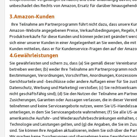
unbeschadet des Rechts von Amazon, Ersatz für darüber hinausgehen
3.Amazon-Kunden
Ihre Teilnahme am Partnerprogramm führt nicht dazu, dass unsere Kun
Amazon-Website angegebenen Preise, Verkaufsbedingungen, Regeln, Ri
Produktverkäufe für diese Kunden und können jederzeit geändert werde
sich einer unserer Kunden in einer Angelegenheit an Sie wenden, die 
Kunden mitteilen, dass er für Kundenservice-Fragen den auf der Ama
4.Gewährleistungen
Sie gewährleisten und sichern zu, dass (a) Sie gemäß dieser Vereinba
betreiben werden; (b) weder Ihre Teilnahme am Partnerprogramm noch d
Bestimmungen, Verordnungen, Vorschriften, Anordnungen, Konzessionen,
Gerichtsurteile und -beschlüsse oder andere Auflagen einer für Sie zu
Datenschutz, Werbung und Marketing) verstoßen; (c) Sie rechtswirksam 
nicht geschäftsfähig sind); (d) Sie den Nutzen der Teilnahme am Partne
Zusicherungen, Garantien oder Aussagen verlassen, die in dieser Verein
teilnehmen und keine Serviceangebote nutzen, wenn Sie US-Handelssa
unterliegen, in dem Sie Serviceangebote wahrnehmen; (f) Sie alle US
amerikanische Ausfuhr- und Wiederausfuhrbeschränkungen einhalten, 
Technologie und Leistungen gelten, und (g) die Angaben, die Sie im 
sind. Sie können Ihre Angaben aktualisieren, indem Sie sich über die 
Wir machen keine Zusicherungen und übernehmen keine Gewährleistun