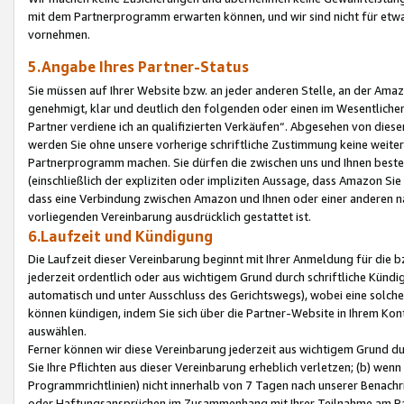
mit dem Partnerprogramm erwarten können, und wir sind nicht für etwa
vornehmen.
5.Angabe Ihres Partner-Status
Sie müssen auf Ihrer Website bzw. an jeder anderen Stelle, an der Am
genehmigt, klar und deutlich den folgenden oder einen im Wesentlichen
Partner verdiene ich an qualifizierten Verkäufen“. Abgesehen von die
werden Sie ohne unsere vorherige schriftliche Zustimmung keine weite
Partnerprogramm machen. Sie dürfen die zwischen uns und Ihnen best
(einschließlich der expliziten oder impliziten Aussage, dass Amazon Si
dass eine Verbindung zwischen Amazon und Ihnen oder einer anderen natü
vorliegenden Vereinbarung ausdrücklich gestattet ist.
6.Laufzeit und Kündigung
Die Laufzeit dieser Vereinbarung beginnt mit Ihrer Anmeldung für die 
jederzeit ordentlich oder aus wichtigem Grund durch schriftliche Kündi
automatisch und unter Ausschluss des Gerichtswegs), wobei eine solch
können kündigen, indem Sie sich über die Partner-Website in Ihrem Ko
auswählen.
Ferner können wir diese Vereinbarung jederzeit aus wichtigem Grund dur
Sie Ihre Pflichten aus dieser Vereinbarung erheblich verletzen; (b) wen
Programmrichtlinien) nicht innerhalb von 7 Tagen nach unserer Benachr
oder Haftungsansprüchen im Zusammenhang mit Ihrer Teilnahme am Pa