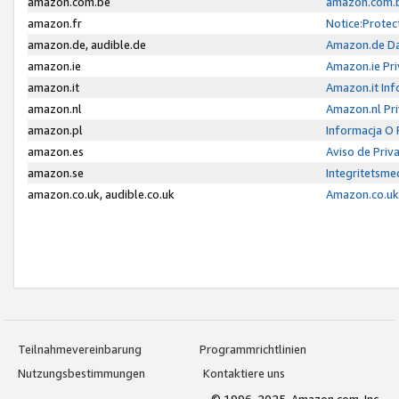
amazon.com.be
amazon.com.b
amazon.fr
Notice:Protec
amazon.de, audible.de
Amazon.de Da
amazon.ie
Amazon.ie Pri
amazon.it
Amazon.it Inf
amazon.nl
Amazon.nl Pri
amazon.pl
Informacja O
amazon.es
Aviso de Priv
amazon.se
Integritetsm
amazon.co.uk, audible.co.uk
Amazon.co.uk 
Teilnahmevereinbarung
Programmrichtlinien
Nutzungsbestimmungen
Kontaktiere uns