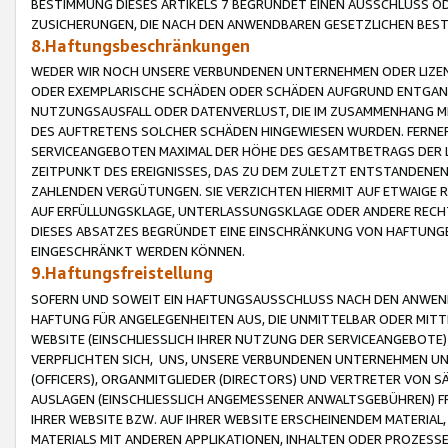
BESTIMMUNG DIESES ARTIKELS 7 BEGRÜNDET EINEN AUSSCHLUSS 
ZUSICHERUNGEN, DIE NACH DEN ANWENDBAREN GESETZLICHEN BE
8.Haftungsbeschränkungen
WEDER WIR NOCH UNSERE VERBUNDENEN UNTERNEHMEN ODER LIZEN
ODER EXEMPLARISCHE SCHÄDEN ODER SCHÄDEN AUFGRUND ENTGANG
NUTZUNGSAUSFALL ODER DATENVERLUST, DIE IM ZUSAMMENHANG MI
DES AUFTRETENS SOLCHER SCHÄDEN HINGEWIESEN WURDEN. FERN
SERVICEANGEBOTEN MAXIMAL DER HÖHE DES GESAMTBETRAGS DER 
ZEITPUNKT DES EREIGNISSES, DAS ZU DEM ZULETZT ENTSTANDENE
ZAHLENDEN VERGÜTUNGEN. SIE VERZICHTEN HIERMIT AUF ETWAIGE 
AUF ERFÜLLUNGSKLAGE, UNTERLASSUNGSKLAGE ODER ANDERE RECHT
DIESES ABSATZES BEGRÜNDET EINE EINSCHRÄNKUNG VON HAFTUNG
EINGESCHRÄNKT WERDEN KÖNNEN.
9.Haftungsfreistellung
SOFERN UND SOWEIT EIN HAFTUNGSAUSSCHLUSS NACH DEN ANWENDB
HAFTUNG FÜR ANGELEGENHEITEN AUS, DIE UNMITTELBAR ODER MITT
WEBSITE (EINSCHLIESSLICH IHRER NUTZUNG DER SERVICEANGEBOTE)
VERPFLICHTEN SICH, UNS, UNSERE VERBUNDENEN UNTERNEHMEN UN
(OFFICERS), ORGANMITGLIEDER (DIRECTORS) UND VERTRETER VON 
AUSLAGEN (EINSCHLIESSLICH ANGEMESSENER ANWALTSGEBÜHREN) FR
IHRER WEBSITE BZW. AUF IHRER WEBSITE ERSCHEINENDEM MATERIAL
MATERIALS MIT ANDEREN APPLIKATIONEN, INHALTEN ODER PROZESSE