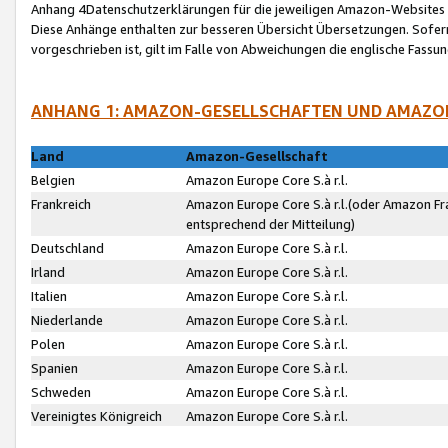
Anhang 4Datenschutzerklärungen für die jeweiligen Amazon-Websites
Diese Anhänge enthalten zur besseren Übersicht Übersetzungen. Sofe
vorgeschrieben ist, gilt im Falle von Abweichungen die englische Fass
ANHANG 1: AMAZON-GESELLSCHAFTEN UND AMAZO
Land
Amazon-Gesellschaft
Belgien
Amazon Europe Core S.à r.l.
Frankreich
Amazon Europe Core S.à r.l.(oder Amazon Fr
entsprechend der Mitteilung)
Deutschland
Amazon Europe Core S.à r.l.
Irland
Amazon Europe Core S.à r.l.
Italien
Amazon Europe Core S.à r.l.
Niederlande
Amazon Europe Core S.à r.l.
Polen
Amazon Europe Core S.à r.l.
Spanien
Amazon Europe Core S.à r.l.
Schweden
Amazon Europe Core S.à r.l.
Vereinigtes Königreich
Amazon Europe Core S.à r.l.