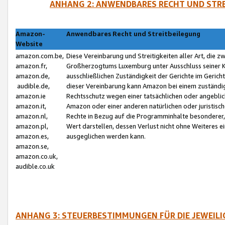
ANHANG 2: ANWENDBARES RECHT UND STRE
Amazon-
Anwendbares Recht und Streitbeilegung
Website
amazon.com.be,
Diese Vereinbarung und Streitigkeiten aller Art, die 
amazon.fr,
Großherzogtums Luxemburg unter Ausschluss seiner Kol
amazon.de,
ausschließlichen Zuständigkeit der Gerichte im Geri
audible.de,
dieser Vereinbarung kann Amazon bei einem zuständig
amazon.ie
Rechtsschutz wegen einer tatsächlichen oder angebli
amazon.it,
Amazon oder einer anderen natürlichen oder juristisc
amazon.nl,
Rechte in Bezug auf die Programminhalte besonderer,
amazon.pl,
Wert darstellen, dessen Verlust nicht ohne Weiteres e
amazon.es,
ausgeglichen werden kann.
amazon.se,
amazon.co.uk,
audible.co.uk
ANHANG 3: STEUERBESTIMMUNGEN FÜR DIE JEWEIL