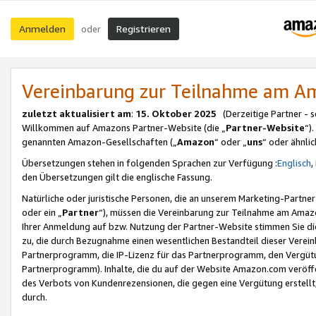
Anmelden
Registrieren
oder
Vereinbarung zur Teilnahme am 
zuletzt aktualisiert am
:
15. Oktober 2025
(Derzeitige Partner - 
Willkommen auf Amazons Partner-Website (die „
Partner-Website
“)
genannten Amazon-Gesellschaften („
Amazon
“ oder „
uns
“ oder ähnli
Übersetzungen stehen in folgenden Sprachen zur Verfügung :
Englisch
,
den Übersetzungen gilt die englische Fassung.
Natürliche oder juristische Personen, die an unserem Marketing-Partn
oder ein „
Partner
“), müssen die Vereinbarung zur Teilnahme am Ama
Ihrer Anmeldung auf bzw. Nutzung der Partner-Website stimmen Sie die
zu, die durch Bezugnahme einen wesentlichen Bestandteil dieser Verei
Partnerprogramm, die IP-Lizenz für das Partnerprogramm, den Vergütu
Partnerprogramm). Inhalte, die du auf der Website Amazon.com veröffe
des Verbots von Kundenrezensionen, die gegen eine Vergütung erstellt, 
durch.