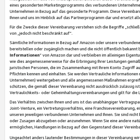
eines gesonderten Marketingprogramms des verbundenen Unternehmens
Unternehmen in Bezug auf das gesonderte Programm. Diese Vereinbarung
Ihnen und uns im Hinblick auf das Partnerprogramm dar und ersetzt al
Für die Zwecke dieser Vereinbarung verstehen sich die Begriffe „schließ
von „jedoch nicht beschränkt auf“.
Sämtliche Informationen in Bezug auf Amazon oder unsere verbunde
bereitstellen oder zugänglich machen und die nicht öffentlich bekannt bz
Informationen
“ von Amazon dar und verbleiben im alleinigen Eigent
wie dies angemessenerweise für die Erbringung Ihrer Leistungen gemäß d
juristischen Personen, die im Zusammenhang mit Ihrem Konto Zugriff au
Pflichten kennen und einhalten. Sie werden Vertrauliche Informationen 
Unternehmen) weitergeben und alle angemessenen Maßnahmen ergreifen
schützen, die gemäß dieser Vereinbarung nicht ausdrücklich zulässig is
Vertraulichkeits- oder Geheimhaltungsvereinbarungen und gilt für die
Das Verhältnis zwischen Ihnen und uns ist das unabhängiger Vertragspa
Joint-Venture, ein Vertretungsverhältnis, eine Franchisevereinbarung, 
unseren jeweiligen verbundenen Unternehmen und Ihnen. Sie sind ni
oder Zusagen abzugeben oder anzunehmen. Wenn Sie eine andere natürli
ermöglichen, Handlungen in Bezug auf den Gegenstand dieser Vereinbar
Ungeachtet anders lautender Bestimmungen in dieser Vereinbarung wird