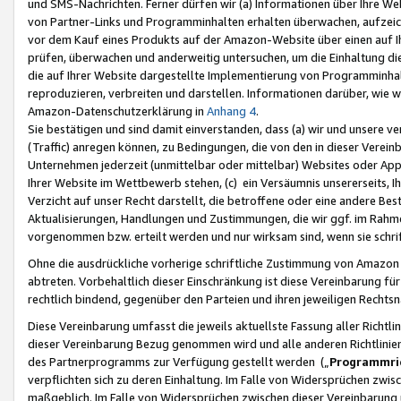
und SMS-Nachrichten. Ferner dürfen wir (a) Informationen über Ihre We
von Partner-Links und Programminhalten erhalten überwachen, aufzei
vor dem Kauf eines Produkts auf der Amazon-Website über einen auf Ih
prüfen, überwachen und anderweitig untersuchen, um die Einhaltung dies
die auf Ihrer Website dargestellte Implementierung von Programminhalt
reproduzieren, verbreiten und darstellen. Informationen darüber, wie w
Amazon-Datenschutzerklärung in
Anhang 4
.
Sie bestätigen und sind damit einverstanden, dass (a) wir und unsere 
(Traffic) anregen können, zu Bedingungen, die von den in dieser Vere
Unternehmen jederzeit (unmittelbar oder mittelbar) Websites oder Appl
Ihrer Website im Wettbewerb stehen, (c) ein Versäumnis unsererseits, I
Verzicht auf unser Recht darstellt, die betroffene oder eine andere B
Aktualisierungen, Handlungen und Zustimmungen, die wir ggf. im Rahme
vorgenommen bzw. erteilt werden und nur wirksam sind, wenn sie schri
Ohne die ausdrückliche vorherige schriftliche Zustimmung von Amazon
abtreten. Vorbehaltlich dieser Einschränkung ist diese Vereinbarung f
rechtlich bindend, gegenüber den Parteien und ihren jeweiligen Rech
Diese Vereinbarung umfasst die jeweils aktuellste Fassung aller Richtli
dieser Vereinbarung Bezug genommen wird und alle anderen Richtlinie
des Partnerprogramms zur Verfügung gestellt werden („
Programmric
verpflichten sich zu deren Einhaltung. Im Falle von Widersprüchen zwi
maßgeblich. Im Falle von Widersprüchen zwischen dieser Vereinbarun