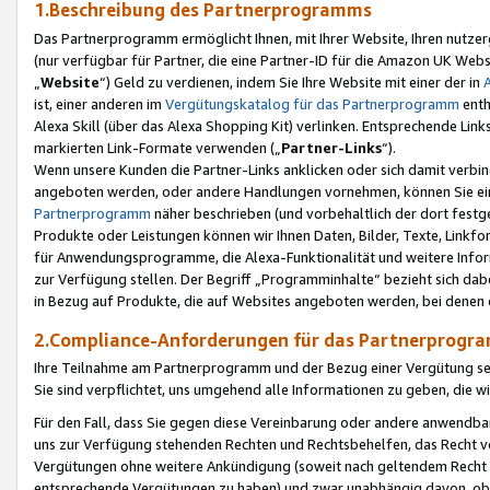
1.Beschreibung des Partnerprogramms
Das Partnerprogramm ermöglicht Ihnen, mit Ihrer Website, Ihren nutzer
(nur verfügbar für Partner, die eine Partner-ID für die Amazon UK We
„
Website
“) Geld zu verdienen, indem Sie Ihre Website mit einer der in
ist, einer anderen im
Vergütungskatalog für das Partnerprogramm
enth
Alexa Skill (über das Alexa Shopping Kit) verlinken. Entsprechende Lin
markierten Link-Formate verwenden („
Partner-Links
“).
Wenn unsere Kunden die Partner-Links anklicken oder sich damit verbi
angeboten werden, oder andere Handlungen vornehmen, können Sie eine
Partnerprogramm
näher beschrieben (und vorbehaltlich der dort festg
Produkte oder Leistungen können wir Ihnen Daten, Bilder, Texte, Linkfo
für Anwendungsprogramme, die Alexa-Funktionalität und weitere Inf
zur Verfügung stellen. Der Begriff „Programminhalte“ bezieht sich dabe
in Bezug auf Produkte, die auf Websites angeboten werden, bei denen 
2.Compliance-Anforderungen für das Partnerprog
Ihre Teilnahme am Partnerprogramm und der Bezug einer Vergütung setz
Sie sind verpflichtet, uns umgehend alle Informationen zu geben, die w
Für den Fall, dass Sie gegen diese Vereinbarung oder andere anwendba
uns zur Verfügung stehenden Rechten und Rechtsbehelfen, das Recht vo
Vergütungen ohne weitere Ankündigung (soweit nach geltendem Recht z
entsprechende Vergütungen zu haben) und zwar unabhängig davon, ob 