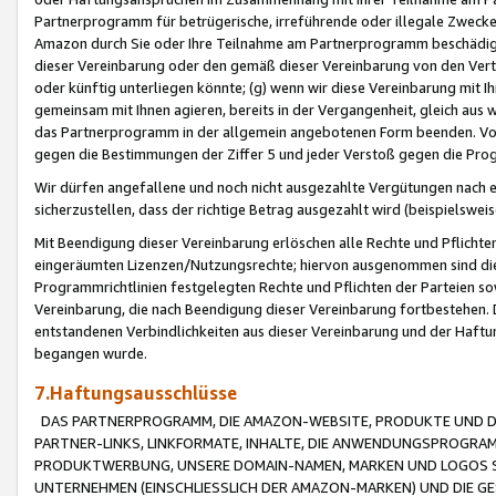
Partnerprogramm für betrügerische, irreführende oder illegale Zwecke
Amazon durch Sie oder Ihre Teilnahme am Partnerprogramm beschädig
dieser Vereinbarung oder den gemäß dieser Vereinbarung von den Vertr
oder künftig unterliegen könnte; (g) wenn wir diese Vereinbarung mit I
gemeinsam mit Ihnen agieren, bereits in der Vergangenheit, gleich aus
das Partnerprogramm in der allgemein angebotenen Form beenden. Vors
gegen die Bestimmungen der Ziffer 5 und jeder Verstoß gegen die Prog
Wir dürfen angefallene und noch nicht ausgezahlte Vergütungen nach 
sicherzustellen, dass der richtige Betrag ausgezahlt wird (beispielsw
Mit Beendigung dieser Vereinbarung erlöschen alle Rechte und Pflichte
eingeräumten Lizenzen/Nutzungsrechte; hiervon ausgenommen sind die in 
Programmrichtlinien festgelegten Rechte und Pflichten der Parteien sow
Vereinbarung, die nach Beendigung dieser Vereinbarung fortbestehen. D
entstandenen Verbindlichkeiten aus dieser Vereinbarung und der Haft
begangen wurde.
7.Haftungsausschlüsse
DAS PARTNERPROGRAMM, DIE AMAZON-WEBSITE, PRODUKTE UND DI
PARTNER-LINKS, LINKFORMATE, INHALTE, DIE ANWENDUNGSPROGR
PRODUKTWERBUNG, UNSERE DOMAIN-NAMEN, MARKEN UND LOGOS S
UNTERNEHMEN (EINSCHLIESSLICH DER AMAZON-MARKEN) UND DIE GE