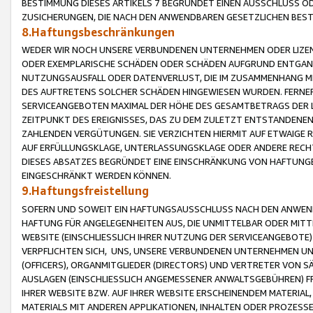
BESTIMMUNG DIESES ARTIKELS 7 BEGRÜNDET EINEN AUSSCHLUSS 
ZUSICHERUNGEN, DIE NACH DEN ANWENDBAREN GESETZLICHEN BE
8.Haftungsbeschränkungen
WEDER WIR NOCH UNSERE VERBUNDENEN UNTERNEHMEN ODER LIZEN
ODER EXEMPLARISCHE SCHÄDEN ODER SCHÄDEN AUFGRUND ENTGANG
NUTZUNGSAUSFALL ODER DATENVERLUST, DIE IM ZUSAMMENHANG MI
DES AUFTRETENS SOLCHER SCHÄDEN HINGEWIESEN WURDEN. FERN
SERVICEANGEBOTEN MAXIMAL DER HÖHE DES GESAMTBETRAGS DER 
ZEITPUNKT DES EREIGNISSES, DAS ZU DEM ZULETZT ENTSTANDENE
ZAHLENDEN VERGÜTUNGEN. SIE VERZICHTEN HIERMIT AUF ETWAIGE 
AUF ERFÜLLUNGSKLAGE, UNTERLASSUNGSKLAGE ODER ANDERE RECHT
DIESES ABSATZES BEGRÜNDET EINE EINSCHRÄNKUNG VON HAFTUNG
EINGESCHRÄNKT WERDEN KÖNNEN.
9.Haftungsfreistellung
SOFERN UND SOWEIT EIN HAFTUNGSAUSSCHLUSS NACH DEN ANWENDB
HAFTUNG FÜR ANGELEGENHEITEN AUS, DIE UNMITTELBAR ODER MITT
WEBSITE (EINSCHLIESSLICH IHRER NUTZUNG DER SERVICEANGEBOTE)
VERPFLICHTEN SICH, UNS, UNSERE VERBUNDENEN UNTERNEHMEN UN
(OFFICERS), ORGANMITGLIEDER (DIRECTORS) UND VERTRETER VON 
AUSLAGEN (EINSCHLIESSLICH ANGEMESSENER ANWALTSGEBÜHREN) FR
IHRER WEBSITE BZW. AUF IHRER WEBSITE ERSCHEINENDEM MATERIAL
MATERIALS MIT ANDEREN APPLIKATIONEN, INHALTEN ODER PROZESSE