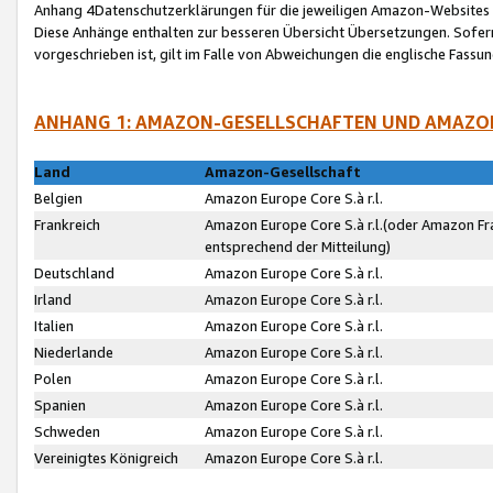
Anhang 4Datenschutzerklärungen für die jeweiligen Amazon-Websites
Diese Anhänge enthalten zur besseren Übersicht Übersetzungen. Sofe
vorgeschrieben ist, gilt im Falle von Abweichungen die englische Fass
ANHANG 1: AMAZON-GESELLSCHAFTEN UND AMAZO
Land
Amazon-Gesellschaft
Belgien
Amazon Europe Core S.à r.l.
Frankreich
Amazon Europe Core S.à r.l.(oder Amazon Fr
entsprechend der Mitteilung)
Deutschland
Amazon Europe Core S.à r.l.
Irland
Amazon Europe Core S.à r.l.
Italien
Amazon Europe Core S.à r.l.
Niederlande
Amazon Europe Core S.à r.l.
Polen
Amazon Europe Core S.à r.l.
Spanien
Amazon Europe Core S.à r.l.
Schweden
Amazon Europe Core S.à r.l.
Vereinigtes Königreich
Amazon Europe Core S.à r.l.