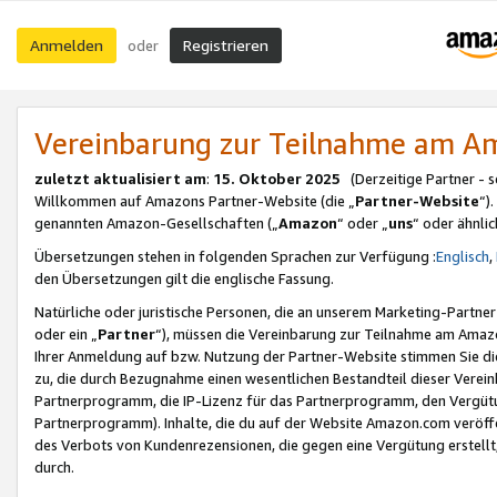
Anmelden
Registrieren
oder
Vereinbarung zur Teilnahme am 
zuletzt aktualisiert am
:
15. Oktober 2025
(Derzeitige Partner - 
Willkommen auf Amazons Partner-Website (die „
Partner-Website
“)
genannten Amazon-Gesellschaften („
Amazon
“ oder „
uns
“ oder ähnli
Übersetzungen stehen in folgenden Sprachen zur Verfügung :
Englisch
,
den Übersetzungen gilt die englische Fassung.
Natürliche oder juristische Personen, die an unserem Marketing-Partn
oder ein „
Partner
“), müssen die Vereinbarung zur Teilnahme am Ama
Ihrer Anmeldung auf bzw. Nutzung der Partner-Website stimmen Sie die
zu, die durch Bezugnahme einen wesentlichen Bestandteil dieser Verei
Partnerprogramm, die IP-Lizenz für das Partnerprogramm, den Vergütu
Partnerprogramm). Inhalte, die du auf der Website Amazon.com veröffe
des Verbots von Kundenrezensionen, die gegen eine Vergütung erstellt, 
durch.