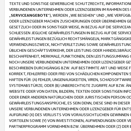
TEXTE UND SONSTIGE GEWERBLICHE SCHUTZRECHTE, INFORMATIONE
VERBUNDENEN UNTERNEHMEN ODER LIZENZGEBERN IM RAHMEN DES
„
SERVICEANGEBOTE
“), WERDEN „WIE BESEHEN“ UND „WIE VERFÜ
ODER LIZENZGEBER MACHEN ZUSICHERUNGEN ODER ÜBERNEHMEN GEW
GESETZLICH ODER IN SONSTIGER WEISE, IN BEZUG AUF DIE SERVI
SCHLIESSEN JEGLICHE GEWÄHRLEISTUNGEN IN BEZUG AUF DIE SERVI
GEWÄHRLEISTUNGEN BEZÜGLICH RECHTSMÄNGELN, MARKTGÄNGIGKEIT
VERWENDUNGSZWECK, NICHTVERLETZUNG SOWIE GEWÄHRLEISTUNGEN 
ÜBLICHEN GESCHÄFTSVERKEHR, DER LEISTUNG ODER HANDELSBRÄUCH
BESCHAFFENHEIT, MERKMALE, FUNKTIONEN, DEN LEISTUNGSUMFANG 
NOCH UNSERE VERBUNDENEN UNTERNEHMEN ODER LIZENZGEBER GEWÄ
BESCHRIEBEN DURCHGÄNGIG BZW. AUF BESTIMMTE ART UND WEISE
KORREKT, FEHLERFREI ODER FREI VON SCHÄDLICHEN KOMPONENTEN
HAFTEN FÜR: (A) FEHLER, UNGENAUIGKEITEN, VIREN, SCHADSOFTW
SYSTEMABSTÜRZE; ODER (B) UNBERECHTIGTE ZUGRIFFE AUF BZW. 
WEBSITE ODER VON DATEN, BILDERN, TEXTEN ODER SONSTIGEN INF
ODER EINER ANDEREN NATÜRLICHEN ODER JURISTISCHEN PERSON OD
GEWÄHRLEISTUNGSANSPRÜCHE, ES SEIN DENN, DIESE SIND IN DIES
UNSERE VERBUNDENEN UNTERNEHMEN ODER LIZENZGEBER FÜR EN
AUFGRUND (X) DES VERLUSTS VON VORAUSSICHTLICHEN GEWINNEN
VORTEILEN SOWIE (Y) VON INVESTITIONEN, AUFWENDUNGEN ODER VE
PARTNERPROGRAMM VORNEHMEN BZW. ÜBERNEHMEN ODER (Z) DER 