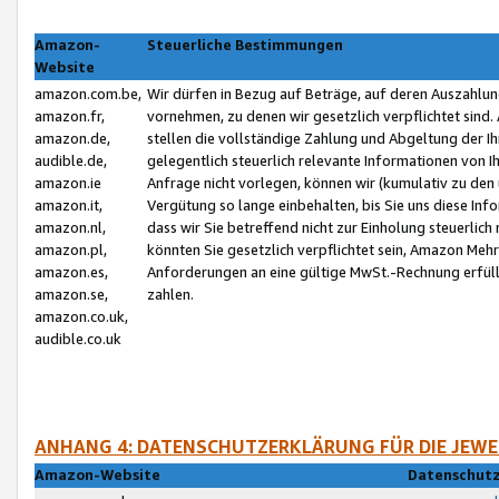
Amazon-
Steuerliche Bestimmungen
Website
amazon.com.be,
Wir dürfen in Bezug auf Beträge, auf deren Auszahlun
amazon.fr,
vornehmen, zu denen wir gesetzlich verpflichtet sind
amazon.de,
stellen die vollständige Zahlung und Abgeltung der 
audible.de,
gelegentlich steuerlich relevante Informationen von I
amazon.ie
Anfrage nicht vorlegen, können wir (kumulativ zu de
amazon.it,
Vergütung so lange einbehalten, bis Sie uns diese Inf
amazon.nl,
dass wir Sie betreffend nicht zur Einholung steuerlich 
amazon.pl,
könnten Sie gesetzlich verpflichtet sein, Amazon Meh
amazon.es,
Anforderungen an eine gültige MwSt.-Rechnung erfüllt
amazon.se,
zahlen.
amazon.co.uk,
audible.co.uk
ANHANG 4: DATENSCHUTZERKLÄRUNG FÜR DIE JEWE
Amazon-Website
Datenschutz