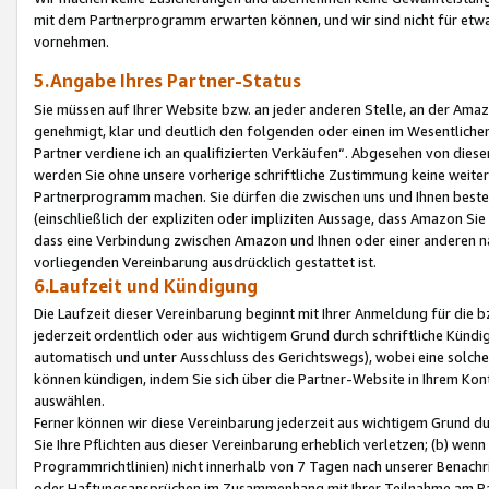
mit dem Partnerprogramm erwarten können, und wir sind nicht für etwa
vornehmen.
5.Angabe Ihres Partner-Status
Sie müssen auf Ihrer Website bzw. an jeder anderen Stelle, an der Am
genehmigt, klar und deutlich den folgenden oder einen im Wesentlichen
Partner verdiene ich an qualifizierten Verkäufen“. Abgesehen von die
werden Sie ohne unsere vorherige schriftliche Zustimmung keine weite
Partnerprogramm machen. Sie dürfen die zwischen uns und Ihnen best
(einschließlich der expliziten oder impliziten Aussage, dass Amazon Si
dass eine Verbindung zwischen Amazon und Ihnen oder einer anderen natü
vorliegenden Vereinbarung ausdrücklich gestattet ist.
6.Laufzeit und Kündigung
Die Laufzeit dieser Vereinbarung beginnt mit Ihrer Anmeldung für die 
jederzeit ordentlich oder aus wichtigem Grund durch schriftliche Kündi
automatisch und unter Ausschluss des Gerichtswegs), wobei eine solch
können kündigen, indem Sie sich über die Partner-Website in Ihrem Ko
auswählen.
Ferner können wir diese Vereinbarung jederzeit aus wichtigem Grund dur
Sie Ihre Pflichten aus dieser Vereinbarung erheblich verletzen; (b) wen
Programmrichtlinien) nicht innerhalb von 7 Tagen nach unserer Benachr
oder Haftungsansprüchen im Zusammenhang mit Ihrer Teilnahme am Pa