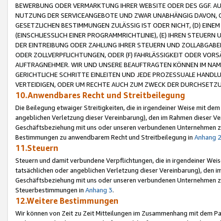
BEWERBUNG ODER VERMARKTUNG IHRER WEBSITE ODER DES GGF. AUF 
NUTZUNG DER SERVICEANGEBOTE UND ZWAR UNABHÄNGIG DAVON, O
GESETZLICHEN BESTIMMUNGEN ZULÄSSIG IST ODER NICHT, (D) EINE
(EINSCHLIESSLICH EINER PROGRAMMRICHTLINIE), (E) IHREN STEUER
DER EINTREIBUNG ODER ZAHLUNG IHRER STEUERN UND ZOLLABGAB
ODER ZOLLVERPFLICHTUNGEN, ODER (F) FAHRLÄSSIGKEIT ODER VORS
AUFTRAGNEHMER. WIR UND UNSERE BEAUFTRAGTEN KÖNNEN IM NAME
GERICHTLICHE SCHRITTE EINLEITEN UND JEDE PROZESSUALE HAND
VERTEIDIGEN, ODER UM RECHTE AUCH ZUM ZWECK DER DURCHSETZU
10.Anwendbares Recht und Streitbeilegung
Die Beilegung etwaiger Streitigkeiten, die in irgendeiner Weise mit de
angeblichen Verletzung dieser Vereinbarung), den im Rahmen dieser Ve
Geschäftsbeziehung mit uns oder unseren verbundenen Unternehmen zu
Bestimmungen zu anwendbarem Recht und Streitbeilegung in
Anhang 
11.Steuern
Steuern und damit verbundene Verpflichtungen, die in irgendeiner Wei
tatsächlichen oder angeblichen Verletzung dieser Vereinbarung), den 
Geschäftsbeziehung mit uns oder unseren verbundenen Unternehmen z
Steuerbestimmungen in
Anhang 3
.
12.Weitere Bestimmungen
Wir können von Zeit zu Zeit Mitteilungen im Zusammenhang mit dem Par