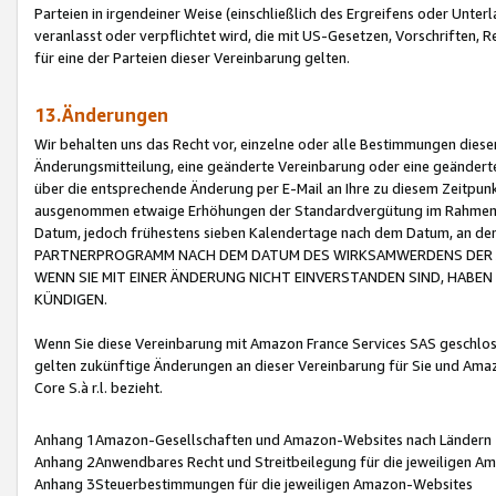
Parteien in irgendeiner Weise (einschließlich des Ergreifens oder Unt
veranlasst oder verpflichtet wird, die mit US-Gesetzen, Vorschriften,
für eine der Parteien dieser Vereinbarung gelten.
13.Änderungen
Wir behalten uns das Recht vor, einzelne oder alle Bestimmungen diese
Änderungsmitteilung, eine geänderte Vereinbarung oder eine geänderte 
über die entsprechende Änderung per E-Mail an Ihre zu diesem Zeitpun
ausgenommen etwaige Erhöhungen der Standardvergütung im Rahmen
Datum, jedoch frühestens sieben Kalendertage nach dem Datum, an de
PARTNERPROGRAMM NACH DEM DATUM DES WIRKSAMWERDENS DER Ä
WENN SIE MIT EINER ÄNDERUNG NICHT EINVERSTANDEN SIND, HABEN S
KÜNDIGEN.
Wenn Sie diese Vereinbarung mit Amazon France Services SAS geschlo
gelten zukünftige Änderungen an dieser Vereinbarung für Sie und Ama
Core S.à r.l. bezieht.
Anhang 1Amazon-Gesellschaften und Amazon-Websites nach Ländern
Anhang 2Anwendbares Recht und Streitbeilegung für die jeweiligen 
Anhang 3Steuerbestimmungen für die jeweiligen Amazon-Websites