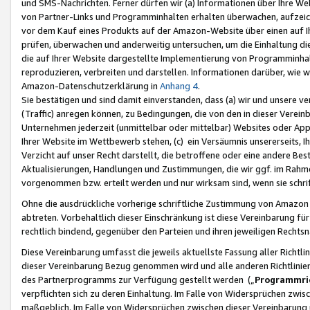
und SMS-Nachrichten. Ferner dürfen wir (a) Informationen über Ihre We
von Partner-Links und Programminhalten erhalten überwachen, aufzei
vor dem Kauf eines Produkts auf der Amazon-Website über einen auf Ih
prüfen, überwachen und anderweitig untersuchen, um die Einhaltung dies
die auf Ihrer Website dargestellte Implementierung von Programminhalt
reproduzieren, verbreiten und darstellen. Informationen darüber, wie w
Amazon-Datenschutzerklärung in
Anhang 4
.
Sie bestätigen und sind damit einverstanden, dass (a) wir und unsere 
(Traffic) anregen können, zu Bedingungen, die von den in dieser Vere
Unternehmen jederzeit (unmittelbar oder mittelbar) Websites oder Appl
Ihrer Website im Wettbewerb stehen, (c) ein Versäumnis unsererseits, I
Verzicht auf unser Recht darstellt, die betroffene oder eine andere B
Aktualisierungen, Handlungen und Zustimmungen, die wir ggf. im Rahme
vorgenommen bzw. erteilt werden und nur wirksam sind, wenn sie schri
Ohne die ausdrückliche vorherige schriftliche Zustimmung von Amazon
abtreten. Vorbehaltlich dieser Einschränkung ist diese Vereinbarung f
rechtlich bindend, gegenüber den Parteien und ihren jeweiligen Rech
Diese Vereinbarung umfasst die jeweils aktuellste Fassung aller Richtli
dieser Vereinbarung Bezug genommen wird und alle anderen Richtlinie
des Partnerprogramms zur Verfügung gestellt werden („
Programmric
verpflichten sich zu deren Einhaltung. Im Falle von Widersprüchen zwi
maßgeblich. Im Falle von Widersprüchen zwischen dieser Vereinbarun