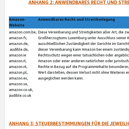
ANHANG 2: ANWENDBARES RECHT UND STRE
Amazon-
Anwendbares Recht und Streitbeilegung
Website
amazon.com.be,
Diese Vereinbarung und Streitigkeiten aller Art, die 
amazon.fr,
Großherzogtums Luxemburg unter Ausschluss seiner Kol
amazon.de,
ausschließlichen Zuständigkeit der Gerichte im Geri
audible.de,
dieser Vereinbarung kann Amazon bei einem zuständig
amazon.ie
Rechtsschutz wegen einer tatsächlichen oder angebli
amazon.it,
Amazon oder einer anderen natürlichen oder juristisc
amazon.nl,
Rechte in Bezug auf die Programminhalte besonderer,
amazon.pl,
Wert darstellen, dessen Verlust nicht ohne Weiteres e
amazon.es,
ausgeglichen werden kann.
amazon.se,
amazon.co.uk,
audible.co.uk
ANHANG 3: STEUERBESTIMMUNGEN FÜR DIE JEWEIL