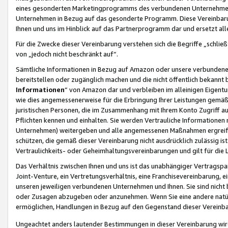
eines gesonderten Marketingprogramms des verbundenen Unternehmens
Unternehmen in Bezug auf das gesonderte Programm. Diese Vereinbarung
Ihnen und uns im Hinblick auf das Partnerprogramm dar und ersetzt al
Für die Zwecke dieser Vereinbarung verstehen sich die Begriffe „schließ
von „jedoch nicht beschränkt auf“.
Sämtliche Informationen in Bezug auf Amazon oder unsere verbunde
bereitstellen oder zugänglich machen und die nicht öffentlich bekannt bz
Informationen
“ von Amazon dar und verbleiben im alleinigen Eigent
wie dies angemessenerweise für die Erbringung Ihrer Leistungen gemäß d
juristischen Personen, die im Zusammenhang mit Ihrem Konto Zugriff au
Pflichten kennen und einhalten. Sie werden Vertrauliche Informationen 
Unternehmen) weitergeben und alle angemessenen Maßnahmen ergreifen
schützen, die gemäß dieser Vereinbarung nicht ausdrücklich zulässig is
Vertraulichkeits- oder Geheimhaltungsvereinbarungen und gilt für die
Das Verhältnis zwischen Ihnen und uns ist das unabhängiger Vertragspa
Joint-Venture, ein Vertretungsverhältnis, eine Franchisevereinbarung, 
unseren jeweiligen verbundenen Unternehmen und Ihnen. Sie sind ni
oder Zusagen abzugeben oder anzunehmen. Wenn Sie eine andere natürli
ermöglichen, Handlungen in Bezug auf den Gegenstand dieser Vereinbar
Ungeachtet anders lautender Bestimmungen in dieser Vereinbarung wird