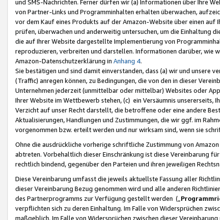
und SMS-Nachrichten. Ferner dürfen wir (a) Informationen über Ihre We
von Partner-Links und Programminhalten erhalten überwachen, aufzei
vor dem Kauf eines Produkts auf der Amazon-Website über einen auf Ih
prüfen, überwachen und anderweitig untersuchen, um die Einhaltung dies
die auf Ihrer Website dargestellte Implementierung von Programminhalt
reproduzieren, verbreiten und darstellen. Informationen darüber, wie w
Amazon-Datenschutzerklärung in
Anhang 4
.
Sie bestätigen und sind damit einverstanden, dass (a) wir und unsere 
(Traffic) anregen können, zu Bedingungen, die von den in dieser Vere
Unternehmen jederzeit (unmittelbar oder mittelbar) Websites oder Appl
Ihrer Website im Wettbewerb stehen, (c) ein Versäumnis unsererseits, I
Verzicht auf unser Recht darstellt, die betroffene oder eine andere B
Aktualisierungen, Handlungen und Zustimmungen, die wir ggf. im Rahme
vorgenommen bzw. erteilt werden und nur wirksam sind, wenn sie schri
Ohne die ausdrückliche vorherige schriftliche Zustimmung von Amazon
abtreten. Vorbehaltlich dieser Einschränkung ist diese Vereinbarung f
rechtlich bindend, gegenüber den Parteien und ihren jeweiligen Rech
Diese Vereinbarung umfasst die jeweils aktuellste Fassung aller Richtli
dieser Vereinbarung Bezug genommen wird und alle anderen Richtlinie
des Partnerprogramms zur Verfügung gestellt werden („
Programmric
verpflichten sich zu deren Einhaltung. Im Falle von Widersprüchen zwi
maßgeblich. Im Falle von Widersprüchen zwischen dieser Vereinbarun