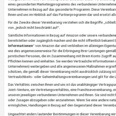
eines gesonderten Marketingprogramms des verbundenen Unternehmens
Unternehmen in Bezug auf das gesonderte Programm. Diese Vereinbarung
Ihnen und uns im Hinblick auf das Partnerprogramm dar und ersetzt al
Für die Zwecke dieser Vereinbarung verstehen sich die Begriffe „schließ
von „jedoch nicht beschränkt auf“.
Sämtliche Informationen in Bezug auf Amazon oder unsere verbunde
bereitstellen oder zugänglich machen und die nicht öffentlich bekannt bz
Informationen
“ von Amazon dar und verbleiben im alleinigen Eigent
wie dies angemessenerweise für die Erbringung Ihrer Leistungen gemäß d
juristischen Personen, die im Zusammenhang mit Ihrem Konto Zugriff au
Pflichten kennen und einhalten. Sie werden Vertrauliche Informationen 
Unternehmen) weitergeben und alle angemessenen Maßnahmen ergreifen
schützen, die gemäß dieser Vereinbarung nicht ausdrücklich zulässig is
Vertraulichkeits- oder Geheimhaltungsvereinbarungen und gilt für die
Das Verhältnis zwischen Ihnen und uns ist das unabhängiger Vertragspa
Joint-Venture, ein Vertretungsverhältnis, eine Franchisevereinbarung, 
unseren jeweiligen verbundenen Unternehmen und Ihnen. Sie sind ni
oder Zusagen abzugeben oder anzunehmen. Wenn Sie eine andere natürli
ermöglichen, Handlungen in Bezug auf den Gegenstand dieser Vereinbar
Ungeachtet anders lautender Bestimmungen in dieser Vereinbarung wird