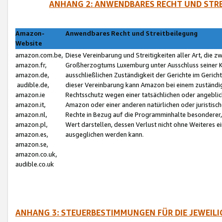
ANHANG 2: ANWENDBARES RECHT UND STRE
Amazon-
Anwendbares Recht und Streitbeilegung
Website
amazon.com.be,
Diese Vereinbarung und Streitigkeiten aller Art, die 
amazon.fr,
Großherzogtums Luxemburg unter Ausschluss seiner Kol
amazon.de,
ausschließlichen Zuständigkeit der Gerichte im Geri
audible.de,
dieser Vereinbarung kann Amazon bei einem zuständig
amazon.ie
Rechtsschutz wegen einer tatsächlichen oder angebli
amazon.it,
Amazon oder einer anderen natürlichen oder juristisc
amazon.nl,
Rechte in Bezug auf die Programminhalte besonderer,
amazon.pl,
Wert darstellen, dessen Verlust nicht ohne Weiteres e
amazon.es,
ausgeglichen werden kann.
amazon.se,
amazon.co.uk,
audible.co.uk
ANHANG 3: STEUERBESTIMMUNGEN FÜR DIE JEWEIL