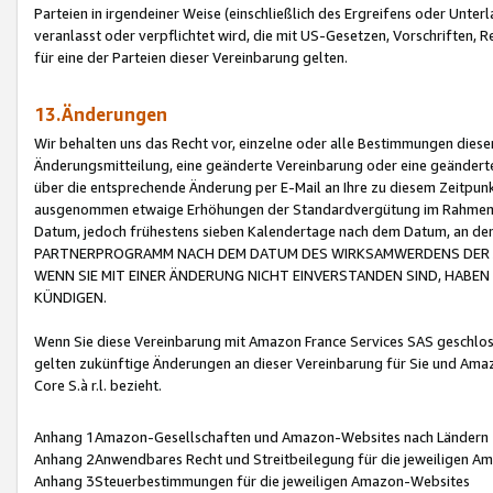
Parteien in irgendeiner Weise (einschließlich des Ergreifens oder Unt
veranlasst oder verpflichtet wird, die mit US-Gesetzen, Vorschriften,
für eine der Parteien dieser Vereinbarung gelten.
13.Änderungen
Wir behalten uns das Recht vor, einzelne oder alle Bestimmungen diese
Änderungsmitteilung, eine geänderte Vereinbarung oder eine geänderte 
über die entsprechende Änderung per E-Mail an Ihre zu diesem Zeitpun
ausgenommen etwaige Erhöhungen der Standardvergütung im Rahmen
Datum, jedoch frühestens sieben Kalendertage nach dem Datum, an de
PARTNERPROGRAMM NACH DEM DATUM DES WIRKSAMWERDENS DER Ä
WENN SIE MIT EINER ÄNDERUNG NICHT EINVERSTANDEN SIND, HABEN S
KÜNDIGEN.
Wenn Sie diese Vereinbarung mit Amazon France Services SAS geschlo
gelten zukünftige Änderungen an dieser Vereinbarung für Sie und Ama
Core S.à r.l. bezieht.
Anhang 1Amazon-Gesellschaften und Amazon-Websites nach Ländern
Anhang 2Anwendbares Recht und Streitbeilegung für die jeweiligen 
Anhang 3Steuerbestimmungen für die jeweiligen Amazon-Websites