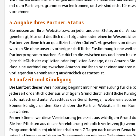
mit dem Partnerprogramm erwarten können, und wir sind nicht für etwa
vornehmen.
5.Angabe Ihres Partner-Status
Sie müssen auf Ihrer Website bzw. an jeder anderen Stelle, an der Am
genehmigt, klar und deutlich den folgenden oder einen im Wesentlichen
Partner verdiene ich an qualifizierten Verkäufen“. Abgesehen von die
werden Sie ohne unsere vorherige schriftliche Zustimmung keine weite
Partnerprogramm machen. Sie dürfen die zwischen uns und Ihnen best
(einschließlich der expliziten oder impliziten Aussage, dass Amazon Si
dass eine Verbindung zwischen Amazon und Ihnen oder einer anderen natü
vorliegenden Vereinbarung ausdrücklich gestattet ist.
6.Laufzeit und Kündigung
Die Laufzeit dieser Vereinbarung beginnt mit Ihrer Anmeldung für die 
jederzeit ordentlich oder aus wichtigem Grund durch schriftliche Kündi
automatisch und unter Ausschluss des Gerichtswegs), wobei eine solch
können kündigen, indem Sie sich über die Partner-Website in Ihrem Ko
auswählen.
Ferner können wir diese Vereinbarung jederzeit aus wichtigem Grund dur
Sie Ihre Pflichten aus dieser Vereinbarung erheblich verletzen; (b) wen
Programmrichtlinien) nicht innerhalb von 7 Tagen nach unserer Benachr
oder Haftungsansprüchen im Zusammenhang mit Ihrer Teilnahme am Pa