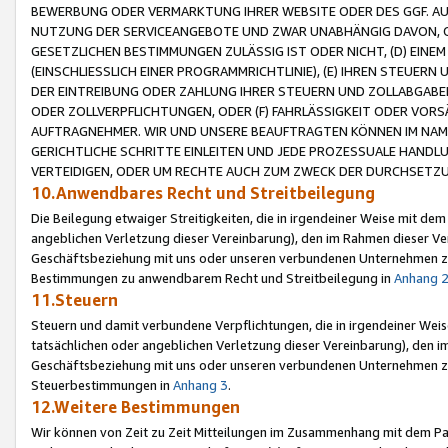
BEWERBUNG ODER VERMARKTUNG IHRER WEBSITE ODER DES GGF. AUF 
NUTZUNG DER SERVICEANGEBOTE UND ZWAR UNABHÄNGIG DAVON, O
GESETZLICHEN BESTIMMUNGEN ZULÄSSIG IST ODER NICHT, (D) EINE
(EINSCHLIESSLICH EINER PROGRAMMRICHTLINIE), (E) IHREN STEUER
DER EINTREIBUNG ODER ZAHLUNG IHRER STEUERN UND ZOLLABGAB
ODER ZOLLVERPFLICHTUNGEN, ODER (F) FAHRLÄSSIGKEIT ODER VORS
AUFTRAGNEHMER. WIR UND UNSERE BEAUFTRAGTEN KÖNNEN IM NAME
GERICHTLICHE SCHRITTE EINLEITEN UND JEDE PROZESSUALE HAND
VERTEIDIGEN, ODER UM RECHTE AUCH ZUM ZWECK DER DURCHSETZU
10.Anwendbares Recht und Streitbeilegung
Die Beilegung etwaiger Streitigkeiten, die in irgendeiner Weise mit de
angeblichen Verletzung dieser Vereinbarung), den im Rahmen dieser Ve
Geschäftsbeziehung mit uns oder unseren verbundenen Unternehmen zu
Bestimmungen zu anwendbarem Recht und Streitbeilegung in
Anhang 
11.Steuern
Steuern und damit verbundene Verpflichtungen, die in irgendeiner Wei
tatsächlichen oder angeblichen Verletzung dieser Vereinbarung), den 
Geschäftsbeziehung mit uns oder unseren verbundenen Unternehmen z
Steuerbestimmungen in
Anhang 3
.
12.Weitere Bestimmungen
Wir können von Zeit zu Zeit Mitteilungen im Zusammenhang mit dem Par