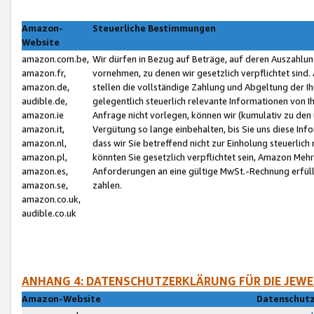
Amazon-
Steuerliche Bestimmungen
Website
amazon.com.be,
Wir dürfen in Bezug auf Beträge, auf deren Auszahlun
amazon.fr,
vornehmen, zu denen wir gesetzlich verpflichtet sind
amazon.de,
stellen die vollständige Zahlung und Abgeltung der 
audible.de,
gelegentlich steuerlich relevante Informationen von I
amazon.ie
Anfrage nicht vorlegen, können wir (kumulativ zu de
amazon.it,
Vergütung so lange einbehalten, bis Sie uns diese Inf
amazon.nl,
dass wir Sie betreffend nicht zur Einholung steuerlich 
amazon.pl,
könnten Sie gesetzlich verpflichtet sein, Amazon Meh
amazon.es,
Anforderungen an eine gültige MwSt.-Rechnung erfüllt
amazon.se,
zahlen.
amazon.co.uk,
audible.co.uk
ANHANG 4: DATENSCHUTZERKLÄRUNG FÜR DIE JEWE
Amazon-Website
Datenschutz