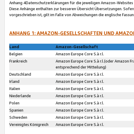
Anhang 4Datenschutzerklärungen für die jeweiligen Amazon-Websites
Diese Anhänge enthalten zur besseren Übersicht Übersetzungen. Sofe
vorgeschrieben ist, gilt im Falle von Abweichungen die englische Fass
ANHANG 1: AMAZON-GESELLSCHAFTEN UND AMAZO
Land
Amazon-Gesellschaft
Belgien
Amazon Europe Core S.à r.l.
Frankreich
Amazon Europe Core S.à r.l.(oder Amazon Fr
entsprechend der Mitteilung)
Deutschland
Amazon Europe Core S.à r.l.
Irland
Amazon Europe Core S.à r.l.
Italien
Amazon Europe Core S.à r.l.
Niederlande
Amazon Europe Core S.à r.l.
Polen
Amazon Europe Core S.à r.l.
Spanien
Amazon Europe Core S.à r.l.
Schweden
Amazon Europe Core S.à r.l.
Vereinigtes Königreich
Amazon Europe Core S.à r.l.