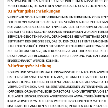
BESTIMMUNG DIESES ARTIKELS 7 BEGRÜNDET EINEN AUSSCHLUSS 
ZUSICHERUNGEN, DIE NACH DEN ANWENDBAREN GESETZLICHEN BE
8.Haftungsbeschränkungen
WEDER WIR NOCH UNSERE VERBUNDENEN UNTERNEHMEN ODER LIZEN
ODER EXEMPLARISCHE SCHÄDEN ODER SCHÄDEN AUFGRUND ENTGANG
NUTZUNGSAUSFALL ODER DATENVERLUST, DIE IM ZUSAMMENHANG MI
DES AUFTRETENS SOLCHER SCHÄDEN HINGEWIESEN WURDEN. FERN
SERVICEANGEBOTEN MAXIMAL DER HÖHE DES GESAMTBETRAGS DER 
ZEITPUNKT DES EREIGNISSES, DAS ZU DEM ZULETZT ENTSTANDENE
ZAHLENDEN VERGÜTUNGEN. SIE VERZICHTEN HIERMIT AUF ETWAIGE 
AUF ERFÜLLUNGSKLAGE, UNTERLASSUNGSKLAGE ODER ANDERE RECHT
DIESES ABSATZES BEGRÜNDET EINE EINSCHRÄNKUNG VON HAFTUNG
EINGESCHRÄNKT WERDEN KÖNNEN.
9.Haftungsfreistellung
SOFERN UND SOWEIT EIN HAFTUNGSAUSSCHLUSS NACH DEN ANWENDB
HAFTUNG FÜR ANGELEGENHEITEN AUS, DIE UNMITTELBAR ODER MITT
WEBSITE (EINSCHLIESSLICH IHRER NUTZUNG DER SERVICEANGEBOTE)
VERPFLICHTEN SICH, UNS, UNSERE VERBUNDENEN UNTERNEHMEN UN
(OFFICERS), ORGANMITGLIEDER (DIRECTORS) UND VERTRETER VON 
AUSLAGEN (EINSCHLIESSLICH ANGEMESSENER ANWALTSGEBÜHREN) FR
IHRER WEBSITE BZW. AUF IHRER WEBSITE ERSCHEINENDEM MATERIAL
MATERIALS MIT ANDEREN APPLIKATIONEN, INHALTEN ODER PROZESSE