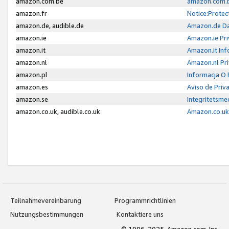
amazon.com.be
amazon.com.b
amazon.fr
Notice:Protec
amazon.de, audible.de
Amazon.de Da
amazon.ie
Amazon.ie Pri
amazon.it
Amazon.it Inf
amazon.nl
Amazon.nl Pri
amazon.pl
Informacja O
amazon.es
Aviso de Priv
amazon.se
Integritetsm
amazon.co.uk, audible.co.uk
Amazon.co.uk 
Teilnahmevereinbarung
Programmrichtlinien
Nutzungsbestimmungen
Kontaktiere uns