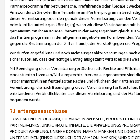
Partnerprogramm für betrügerische, irreführende oder illegale Zwecke
Amazon durch Sie oder Ihre Teilnahme am Partnerprogramm beschädig
dieser Vereinbarung oder den gemäß dieser Vereinbarung von den Vertr
oder künftig unterliegen könnte; (g) wenn wir diese Vereinbarung mit I
gemeinsam mit Ihnen agieren, bereits in der Vergangenheit, gleich aus
das Partnerprogramm in der allgemein angebotenen Form beenden. Vors
gegen die Bestimmungen der Ziffer 5 und jeder Verstoß gegen die Prog
Wir dürfen angefallene und noch nicht ausgezahlte Vergütungen nach 
sicherzustellen, dass der richtige Betrag ausgezahlt wird (beispielsw
Mit Beendigung dieser Vereinbarung erlöschen alle Rechte und Pflichte
eingeräumten Lizenzen/Nutzungsrechte; hiervon ausgenommen sind die in 
Programmrichtlinien festgelegten Rechte und Pflichten der Parteien sow
Vereinbarung, die nach Beendigung dieser Vereinbarung fortbestehen. D
entstandenen Verbindlichkeiten aus dieser Vereinbarung und der Haft
begangen wurde.
7.Haftungsausschlüsse
DAS PARTNERPROGRAMM, DIE AMAZON-WEBSITE, PRODUKTE UND DI
PARTNER-LINKS, LINKFORMATE, INHALTE, DIE ANWENDUNGSPROGR
PRODUKTWERBUNG, UNSERE DOMAIN-NAMEN, MARKEN UND LOGOS S
UNTERNEHMEN (EINSCHLIESSLICH DER AMAZON-MARKEN) UND DIE GE