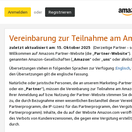
Anmelden
Registrieren
oder
Vereinbarung zur Teilnahme am 
zuletzt aktualisiert am
:
15. Oktober 2025
(Derzeitige Partner - 
Willkommen auf Amazons Partner-Website (die „
Partner-Website
“)
genannten Amazon-Gesellschaften („
Amazon
“ oder „
uns
“ oder ähnli
Übersetzungen stehen in folgenden Sprachen zur Verfügung :
Englisch
,
den Übersetzungen gilt die englische Fassung.
Natürliche oder juristische Personen, die an unserem Marketing-Partn
oder ein „
Partner
“), müssen die Vereinbarung zur Teilnahme am Ama
Ihrer Anmeldung auf bzw. Nutzung der Partner-Website stimmen Sie die
zu, die durch Bezugnahme einen wesentlichen Bestandteil dieser Verei
Partnerprogramm, die IP-Lizenz für das Partnerprogramm, den Vergütu
Partnerprogramm). Inhalte, die du auf der Website Amazon.com veröffe
des Verbots von Kundenrezensionen, die gegen eine Vergütung erstellt, 
durch.