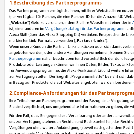
1.Beschreibung des Partnerprogramms
Das Partnerprogramm ermöglicht Ihnen, mit Ihrer Website, Ihren nutzer
(nur verfügbar für Partner, die eine Partner-ID für die Amazon UK We
„
Website
“) Geld zu verdienen, indem Sie Ihre Website mit einer der in
ist, einer anderen im
Vergütungskatalog für das Partnerprogramm
enth
Alexa Skill (über das Alexa Shopping Kit) verlinken. Entsprechende Lin
markierten Link-Formate verwenden („
Partner-Links
“).
Wenn unsere Kunden die Partner-Links anklicken oder sich damit verbi
angeboten werden, oder andere Handlungen vornehmen, können Sie eine
Partnerprogramm
näher beschrieben (und vorbehaltlich der dort festg
Produkte oder Leistungen können wir Ihnen Daten, Bilder, Texte, Linkfo
für Anwendungsprogramme, die Alexa-Funktionalität und weitere Inf
zur Verfügung stellen. Der Begriff „Programminhalte“ bezieht sich dabe
in Bezug auf Produkte, die auf Websites angeboten werden, bei denen 
2.Compliance-Anforderungen für das Partnerprog
Ihre Teilnahme am Partnerprogramm und der Bezug einer Vergütung setz
Sie sind verpflichtet, uns umgehend alle Informationen zu geben, die w
Für den Fall, dass Sie gegen diese Vereinbarung oder andere anwendba
uns zur Verfügung stehenden Rechten und Rechtsbehelfen, das Recht vo
Vergütungen ohne weitere Ankündigung (soweit nach geltendem Recht z
entsprechende Vergütungen zu haben) und zwar unabhängig davon, ob 