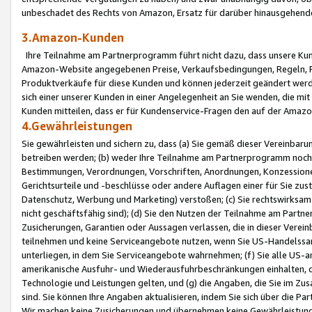
unbeschadet des Rechts von Amazon, Ersatz für darüber hinausgehen
3.Amazon-Kunden
Ihre Teilnahme am Partnerprogramm führt nicht dazu, dass unsere Kun
Amazon-Website angegebenen Preise, Verkaufsbedingungen, Regeln, Ri
Produktverkäufe für diese Kunden und können jederzeit geändert werde
sich einer unserer Kunden in einer Angelegenheit an Sie wenden, die 
Kunden mitteilen, dass er für Kundenservice-Fragen den auf der Ama
4.Gewährleistungen
Sie gewährleisten und sichern zu, dass (a) Sie gemäß dieser Vereinba
betreiben werden; (b) weder Ihre Teilnahme am Partnerprogramm noch d
Bestimmungen, Verordnungen, Vorschriften, Anordnungen, Konzessionen,
Gerichtsurteile und -beschlüsse oder andere Auflagen einer für Sie zu
Datenschutz, Werbung und Marketing) verstoßen; (c) Sie rechtswirksam 
nicht geschäftsfähig sind); (d) Sie den Nutzen der Teilnahme am Partne
Zusicherungen, Garantien oder Aussagen verlassen, die in dieser Verein
teilnehmen und keine Serviceangebote nutzen, wenn Sie US-Handelssa
unterliegen, in dem Sie Serviceangebote wahrnehmen; (f) Sie alle US
amerikanische Ausfuhr- und Wiederausfuhrbeschränkungen einhalten, 
Technologie und Leistungen gelten, und (g) die Angaben, die Sie im 
sind. Sie können Ihre Angaben aktualisieren, indem Sie sich über die 
Wir machen keine Zusicherungen und übernehmen keine Gewährleistun