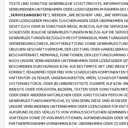
TEXTE UND SONSTIGE GEWERBLICHE SCHUTZRECHTE, INFORMATIONE
VERBUNDENEN UNTERNEHMEN ODER LIZENZGEBERN IM RAHMEN DES
„
SERVICEANGEBOTE
“), WERDEN „WIE BESEHEN“ UND „WIE VERFÜ
ODER LIZENZGEBER MACHEN ZUSICHERUNGEN ODER ÜBERNEHMEN GEW
GESETZLICH ODER IN SONSTIGER WEISE, IN BEZUG AUF DIE SERVI
SCHLIESSEN JEGLICHE GEWÄHRLEISTUNGEN IN BEZUG AUF DIE SERVI
GEWÄHRLEISTUNGEN BEZÜGLICH RECHTSMÄNGELN, MARKTGÄNGIGKEIT
VERWENDUNGSZWECK, NICHTVERLETZUNG SOWIE GEWÄHRLEISTUNGEN 
ÜBLICHEN GESCHÄFTSVERKEHR, DER LEISTUNG ODER HANDELSBRÄUCH
BESCHAFFENHEIT, MERKMALE, FUNKTIONEN, DEN LEISTUNGSUMFANG 
NOCH UNSERE VERBUNDENEN UNTERNEHMEN ODER LIZENZGEBER GEWÄ
BESCHRIEBEN DURCHGÄNGIG BZW. AUF BESTIMMTE ART UND WEISE
KORREKT, FEHLERFREI ODER FREI VON SCHÄDLICHEN KOMPONENTEN
HAFTEN FÜR: (A) FEHLER, UNGENAUIGKEITEN, VIREN, SCHADSOFTW
SYSTEMABSTÜRZE; ODER (B) UNBERECHTIGTE ZUGRIFFE AUF BZW. 
WEBSITE ODER VON DATEN, BILDERN, TEXTEN ODER SONSTIGEN INF
ODER EINER ANDEREN NATÜRLICHEN ODER JURISTISCHEN PERSON OD
GEWÄHRLEISTUNGSANSPRÜCHE, ES SEIN DENN, DIESE SIND IN DIES
UNSERE VERBUNDENEN UNTERNEHMEN ODER LIZENZGEBER FÜR EN
AUFGRUND (X) DES VERLUSTS VON VORAUSSICHTLICHEN GEWINNEN
VORTEILEN SOWIE (Y) VON INVESTITIONEN, AUFWENDUNGEN ODER VE
PARTNERPROGRAMM VORNEHMEN BZW. ÜBERNEHMEN ODER (Z) DER 