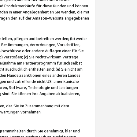
und Produktverkäufe für diese Kunden und können
nden in einer Angelegenheit an Sie wenden, die mit
e-Fragen den auf der Amazon-Website angegebenen
stellen, pflegen und betreiben werden; (b) weder
e Bestimmungen, Verordnungen, Vorschriften,
-beschlüsse oder andere Auflagen einer für Sie
 verstoßen; (c) Sie rechtswirksam Verträge
r Teilnahme am Partnerprogramm für sich selbst
t ausdrücklich enthalten sind; (e) Sie nicht am
den Handelssanktionen eines anderen Landes
gen und zutreffende nicht US-amerikanische
ren, Software, Technologie und Leistungen
sind. Sie können Ihre Angaben aktualisieren,
men, das Sie im Zusammenhang mit dem
 Erwartungen vornehmen.
ogramminhalten durch Sie genehmigt, klar und
zon-Partner verdiene ich an qualifizierten