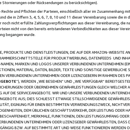
ge Stornierungen oder Rücksendungen zu berücksichtigen).
 Rechte und Pflichten der Parteien, einschließlich aller im Zusammenhang m
 die in Ziffern 3, 4, 5, 6, 7, 8, 10 und 11 dieser Vereinbarung sowie die in
er noch nicht erfüllte Zahlungsverpflichtungen aus dieser Vereinbarung, die
arteien nicht von den bereits entstandenen Verbindlichkeiten aus dieser Ver
gung begangen wurde.
 PRODUKTE UND DIENSTLEISTUNGEN, DIE AUF DER AMAZON-WEBSITE AN
GRAMMIERSCHNITTSTELLE FÜR PRODUKTWERBUNG, DATENFEEDS UND INH
-NAMEN, MARKEN UND LOGOS UNSERER VERBUNDENEN UNTERNEHMEN (EIN
IONEN, MATERIAL, DATEN, BILDER, TEXTE UND SONSTIGE GEWERBLICHE 
EREN VERBUNDENEN UNTERNEHMEN ODER LIZENZGEBERN IM RAHMEN DES 
NGEBOTE
“), WERDEN „WIE BESEHEN“ UND „WIE VERFÜGBAR“ BEREITGEST
CHERUNGEN ODER ÜBERNEHMEN GEWÄHRLEISTUNGEN GLEICH WELCHER AR
ZUG AUF DIE SERVICEANGEBOTE. WIR UND UNSERE VERBUNDENEN UNTERNEH
ANGEBOTE AUS; DIES SCHLIESST ETWAIGE STILLSCHWEIGENDE GEWÄHRLE
LITÄT, EIGNUNG FÜR EINEN BESTIMMTEN VERWENDUNGSZWECK, NICHTVER
OGENHEITEN, DEM ÜBLICHEN GESCHÄFTSVERKEHR, DER LEISTUNG ODER H
 BESCHAFFENHEIT, MERKMALE, FUNKTIONEN, DEN LEISTUNGSUMFANG ODER
VERBUNDENEN UNTERNEHMEN ODER LIZENZGEBER GEWÄHRLEISTEN, DASS D
HGÄNGIG BZW. AUF BESTIMMTE ART UND WEISE FUNKTIONIEREN WERDEN 