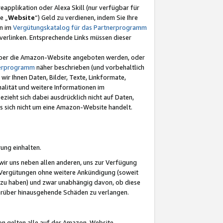
eapplikation oder Alexa Skill (nur verfügbar für
e „
Website
“) Geld zu verdienen, indem Sie Ihre
en im
Vergütungskatalog für das Partnerprogramm
t) verlinken. Entsprechende Links müssen dieser
e über die Amazon-Website angeboten werden, oder
nerprogramm
näher beschrieben (und vorbehaltlich
ir Ihnen Daten, Bilder, Texte, Linkformate,
alität und weitere Informationen im
zieht sich dabei ausdrücklich nicht auf Daten,
es sich nicht um eine Amazon-Website handelt.
rung einhalten.
ir uns neben allen anderen, uns zur Verfügung
n Vergütungen ohne weitere Ankündigung (soweit
 zu haben) und zwar unabhängig davon, ob diese
darüber hinausgehende Schäden zu verlangen.
on gelten alle auf der Amazon-Website