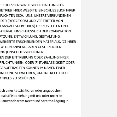
CHLIESSEN WIR JEGLICHE HAFTUNG FÜR
TRIEB IHRER WEBSITE (EINSCHLIESSLICH IHRER
FLICHTEN SICH, UNS, UNSERE VERBUNDENEN
EDER (DIRECTORS) UND VERTRETER VON
R ANWALTSGEBÜHREN) FREIZUSTELLEN UND
ATERIAL, EINSCHLIESSLICH DER KOMBINATION
NUTZUNG, ENTWICKLUNG, GESTALTUNG,
EBSEITE ERSCHEINENDEN MATERIALS, (C) IHRER
ZW. DEN ANWENDBAREN GESETZLICHEN
NG (EINSCHLIESSLICH EINER
BEN DER EINTREIBUNG ODER ZAHLUNG IHRER
LICHTUNGEN, ODER (F) FAHRLÄSSIGKEIT ODER
 BEAUFTRAGTEN KÖNNEN IM NAMEN EINER
HANDLUNG VORNEHMEN, UM EINE RECHTLICHE
TIKELS ZU SCHÜTZEN.
ich einer tatsächlichen oder angeblichen
Geschäftsbeziehung mit uns oder unseren
u anwendbarem Recht und Streitbeilegung in