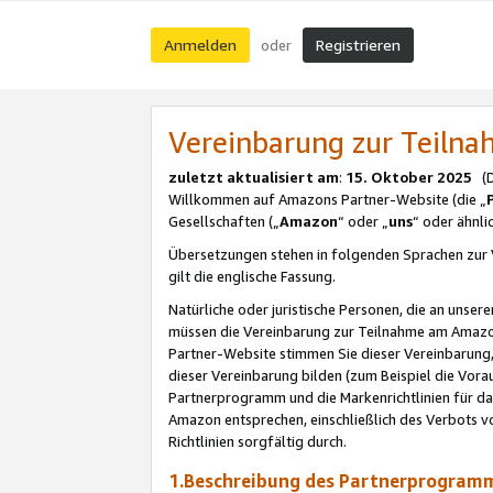
Anmelden
Registrieren
oder
Vereinbarung zur Teil
zuletzt aktualisiert am
:
15. Oktober 2025
(De
Willkommen auf Amazons Partner-Website (die „
Gesellschaften („
Amazon
“ oder „
uns
“ oder ähnl
Übersetzungen stehen in folgenden Sprachen zur 
gilt die englische Fassung.
Natürliche oder juristische Personen, die an uns
müssen die Vereinbarung zur Teilnahme am Amaz
Partner-Website stimmen Sie dieser Vereinbarung,
dieser Vereinbarung bilden (zum Beispiel die Vo
Partnerprogramm und die Markenrichtlinien für da
Amazon entsprechen, einschließlich des Verbots vo
Richtlinien sorgfältig durch.
1.Beschreibung des Partnerprogra