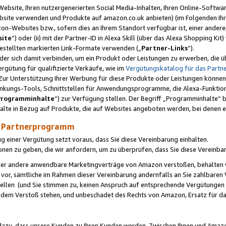
ebsite, Ihren nutzergenerierten Social Media-Inhalten, Ihren Online-Softwar
ebsite verwenden und Produkte auf amazon.co.uk anbieten) (im Folgenden Ihr
-Websites bzw., sofern dies an Ihrem Standort verfügbar ist, einer ander
ite
“) oder (ii) mit der Partner-ID in Alexa Skill (über das Alexa Shopping Ki
estellten markierten Link-Formate verwenden („
Partner-Links
“).
oder sich damit verbinden, um ein Produkt oder Leistungen zu erwerben, di
gütung für qualifizierte Verkäufe, wie im
Vergütungskatalog für das Part
Zur Unterstützung Ihrer Werbung für diese Produkte oder Leistungen können w
linkungs-Tools, Schnittstellen für Anwendungsprogramme, die Alexa-Funktion
Programminhalte
“) zur Verfügung stellen. Der Begriff „Programminhalte“ be
halte in Bezug auf Produkte, die auf Websites angeboten werden, bei denen 
as Partnerprogramm
einer Vergütung setzt voraus, dass Sie diese Vereinbarung einhalten.
ionen zu geben, die wir anfordern, um zu überprüfen, dass Sie diese Vereinba
oder andere anwendbare Marketingverträge von Amazon verstoßen, behalten w
 vor, sämtliche im Rahmen dieser Vereinbarung andernfalls an Sie zahlbare
tellen (und Sie stimmen zu, keinen Anspruch auf entsprechende Vergütungen
 dem Verstoß stehen, und unbeschadet des Rechts von Amazon, Ersatz für 
azu, dass unsere Kunden zu Ihren Kunden werden. Zwischen Ihnen und Amaz