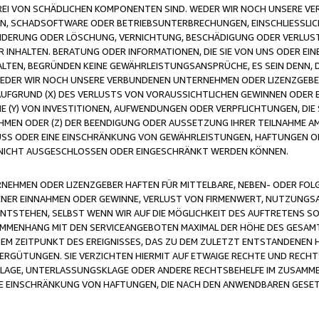
FREI VON SCHÄDLICHEN KOMPONENTEN SIND. WEDER WIR NOCH UNSERE 
VIREN, SCHADSOFTWARE ODER BETRIEBSUNTERBRECHUNGEN, EINSCHLIESSL
ÄNDERUNG ODER LÖSCHUNG, VERNICHTUNG, BESCHÄDIGUNG ODER VERLUST 
INHALTEN. BERATUNG ODER INFORMATIONEN, DIE SIE VON UNS ODER EIN
LTEN, BEGRÜNDEN KEINE GEWÄHRLEISTUNGSANSPRÜCHE, ES SEIN DENN, DI
WEDER WIR NOCH UNSERE VERBUNDENEN UNTERNEHMEN ODER LIZENZGEBE
FGRUND (X) DES VERLUSTS VON VORAUSSICHTLICHEN GEWINNEN ODER 
 (Y) VON INVESTITIONEN, AUFWENDUNGEN ODER VERPFLICHTUNGEN, DIE 
EN ODER (Z) DER BEENDIGUNG ODER AUSSETZUNG IHRER TEILNAHME A
LUSS ODER EINE EINSCHRÄNKUNG VON GEWÄHRLEISTUNGEN, HAFTUNGEN O
NICHT AUSGESCHLOSSEN ODER EINGESCHRÄNKT WERDEN KÖNNEN.
EHMEN ODER LIZENZGEBER HAFTEN FÜR MITTELBARE, NEBEN- ODER FOL
R EINNAHMEN ODER GEWINNE, VERLUST VON FIRMENWERT, NUTZUNGSAU
TSTEHEN, SELBST WENN WIR AUF DIE MÖGLICHKEIT DES AUFTRETENS S
MENHANG MIT DEN SERVICEANGEBOTEN MAXIMAL DER HÖHE DES GESAMT
M ZEITPUNKT DES EREIGNISSES, DAS ZU DEM ZULETZT ENTSTANDENEN 
ERGÜTUNGEN. SIE VERZICHTEN HIERMIT AUF ETWAIGE RECHTE UND RECHT
KLAGE, UNTERLASSUNGSKLAGE ODER ANDERE RECHTSBEHELFE IM ZUSAMME
NE EINSCHRÄNKUNG VON HAFTUNGEN, DIE NACH DEN ANWENDBAREN GESE