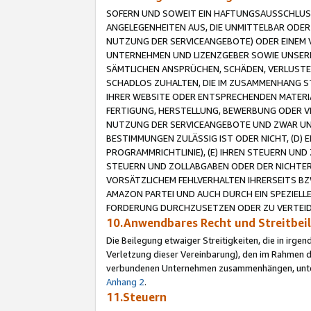
SOFERN UND SOWEIT EIN HAFTUNGSAUSSCHLUSS
ANGELEGENHEITEN AUS, DIE UNMITTELBAR ODER 
NUTZUNG DER SERVICEANGEBOTE) ODER EINEM V
UNTERNEHMEN UND LIZENZGEBER SOWIE UNSERE 
SÄMTLICHEN ANSPRÜCHEN, SCHÄDEN, VERLUSTE
SCHADLOS ZUHALTEN, DIE IM ZUSAMMENHANG STE
IHRER WEBSITE ODER ENTSPRECHENDEN MATERIA
FERTIGUNG, HERSTELLUNG, BEWERBUNG ODER VE
NUTZUNG DER SERVICEANGEBOTE UND ZWAR UN
BESTIMMUNGEN ZULÄSSIG IST ODER NICHT, (D) 
PROGRAMMRICHTLINIE), (E) IHREN STEUERN UN
STEUERN UND ZOLLABGABEN ODER DER NICHTER
VORSÄTZLICHEM FEHLVERHALTEN IHRERSEITS BZ
AMAZON PARTEI UND AUCH DURCH EIN SPEZIELL
FORDERUNG DURCHZUSETZEN ODER ZU VERTEIDI
10.Anwendbares Recht und Streitbe
Die Beilegung etwaiger Streitigkeiten, die in irg
Verletzung dieser Vereinbarung), den im Rahmen d
verbundenen Unternehmen zusammenhängen, unterl
Anhang 2
.
11.Steuern