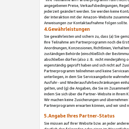
angegebenen Preise, Verkaufsbedingungen, Regeln
jederzeit geändert werden. Sie werden keine Konta
der Interaktion mit der Amazon-Website zusamme
Anweisungen zur Kontaktaufnahme folgen sollte.
4.Gewährleistungen
Sie gewährleisten und sichern zu, dass (a) Sie g
Ihre Teilnahme am Partnerprogramm noch die Erst
Anordnungen, Konzessionen, Richtlinien, Verhalten
zuständigen Behörde (einschließlich der Bestimmu
abschließen dürfen (also z. B. nicht minderjährig
eigenständig geprüft haben und sich nicht auf Zusi
Partnerprogramm teilnehmen und keine Servicean
unterliegen, in dem Sie Serviceangebote wahrneh
Ausfuhr- und Wiederausfuhrbeschränkungen einhal
gelten, und (g) die Angaben, die Sie im Zusammen
indem Sie sich über die Partner-Website in Ihrem
Wir machen keine Zusicherungen und übernehmen 
Partnerprogramm erwarten können, und wir sind n
5.Angabe Ihres Partner-Status
Sie müssen auf Ihrer Website bzw. an jeder ander
deutlich den folgenden oder einen im Wesentlichen