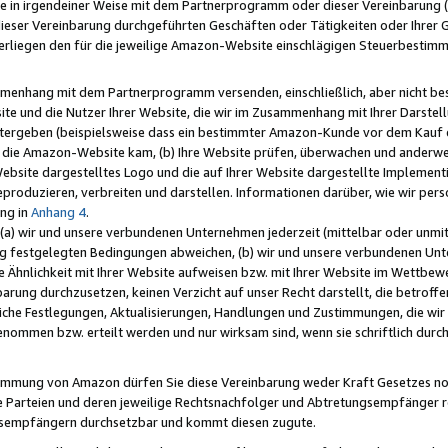
e in irgendeiner Weise mit dem Partnerprogramm oder dieser Vereinbarung (ei
ieser Vereinbarung durchgeführten Geschäften oder Tätigkeiten oder Ihrer 
liegen den für die jeweilige Amazon-Website einschlägigen Steuerbestim
mmenhang mit dem Partnerprogramm versenden, einschließlich, aber nicht be
site und die Nutzer Ihrer Website, die wir im Zusammenhang mit Ihrer Darst
itergeben (beispielsweise dass ein bestimmter Amazon-Kunde vor dem Kauf
uf die Amazon-Website kam, (b) Ihre Website prüfen, überwachen und anderwei
r Website dargestelltes Logo und die auf Ihrer Website dargestellte Impleme
reproduzieren, verbreiten und darstellen. Informationen darüber, wie wir per
ng in
Anhang 4
.
 (a) wir und unsere verbundenen Unternehmen jederzeit (mittelbar oder unmit
ng festgelegten Bedingungen abweichen, (b) wir und unsere verbundenen Unte
 Ähnlichkeit mit Ihrer Website aufweisen bzw. mit Ihrer Website im Wettbewer
barung durchzusetzen, keinen Verzicht auf unser Recht darstellt, die betrof
liche Festlegungen, Aktualisierungen, Handlungen und Zustimmungen, die wi
enommen bzw. erteilt werden und nur wirksam sind, wenn sie schriftlich dur
stimmung von Amazon dürfen Sie diese Vereinbarung weder Kraft Gesetzes no
die Parteien und deren jeweilige Rechtsnachfolger und Abtretungsempfänger 
ngsempfängern durchsetzbar und kommt diesen zugute.