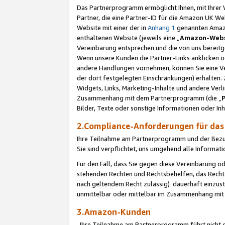
Das Partnerprogramm ermöglicht Ihnen, mit Ihrer W
Partner, die eine Partner-ID für die Amazon UK W
Website mit einer der in
Anhang 1
genannten Amazon
enthaltenen Website (jeweils eine „
Amazon-Webs
Vereinbarung entsprechen und die von uns bereitg
Wenn unsere Kunden die Partner-Links anklicken 
andere Handlungen vornehmen, können Sie eine Ver
der dort festgelegten Einschränkungen) erhalten. 
Widgets, Links, Marketing-Inhalte und andere Ver
Zusammenhang mit dem Partnerprogramm (die „
Bilder, Texte oder sonstige Informationen oder In
2.Compliance-Anforderungen für d
Ihre Teilnahme am Partnerprogramm und der Bezug 
Sie sind verpflichtet, uns umgehend alle Informat
Für den Fall, dass Sie gegen diese Vereinbarung 
stehenden Rechten und Rechtsbehelfen, das Recht
nach geltendem Recht zulässig) dauerhaft einzus
unmittelbar oder mittelbar im Zusammenhang mit
3.Amazon-Kunden
Ihre Teilnahme am Partnerprogramm führt nicht d