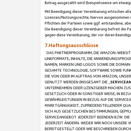
Betrag ausgezahlt wird (beispielsweise um etwai
Mit Beendigung dieser Vereinbarung erlöschen alle
Lizenzen/Nutzungsrechte; hiervon ausgenommen sind
Pflichten der Parteien sowie ggf. entstandene, ab
Die Beendigung dieser Vereinbarung befreit die P
gegen diese Vereinbarung, der vor deren Beendi
7.Haftungsausschlüsse
DAS PARTNERPROGRAMM, DIE AMAZON-WEBSITE,
LINKFORMATE, INHALTE, DIE ANWENDUNGSPRO
NAMEN, MARKEN UND LOGOS SOWIE DIE DOMAIN
GESAMTE TECHNOLOGIE, SOFTWARE SOWIE FUNKT
DIE VON ODER IM AUFTRAG VON AMAZON, UNS
GENUTZT WERDEN (INSGESAMT DIE „
SERVICEA
UNTERNEHMEN ODER LIZENZGEBER MACHEN ZUSI
GESETZLICH ODER IN SONSTIGER WEISE, IN BE
GEWÄHRLEISTUNGEN IN BEZUG AUF DIE SERVICE
MARKTGÄNGIGKEIT, ZUFRIEDENSTELLENDER QUA
SICH AUS GESETZLICHEN BESTIMMUNGEN, GEPFL
SERVICEANGEBOT JEDERZEIT BEENDEN BZW. DIE
JEDERZEIT ÄNDERN. WEDER WIR NOCH UNSERE 
BEREITGESTELLT ODER WIE BESCHRIEBEN DURC