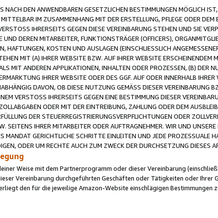
 NACH DEN ANWENDBAREN GESETZLICHEN BESTIMMUNGEN MÖGLICH IST, S
MITTELBAR IM ZUSAMMENHANG MIT DER ERSTELLUNG, PFLEGE ODER DEM BE
ERSTOSS IHRERSEITS GEGEN DIESE VEREINBARUNG STEHEN UND SIE VERP
UND DEREN MITARBEITER, FUNKTIONSTRÄGER (OFFICERS), ORGANMITGLI
N, HAFTUNGEN, KOSTEN UND AUSLAGEN (EINSCHLIESSLICH ANGEMESSENE
HEN MIT (A) IHRER WEBSITE BZW. AUF IHRER WEBSITE ERSCHEINENDEM M
LS MIT ANDEREN APPLIKATIONEN, INHALTEN ODER PROZESSEN, (B) DER 
RMARKTUNG IHRER WEBSITE ODER DES GGF. AUF ODER INNERHALB IHRER W
ABHÄNGIG DAVON, OB DIESE NUTZUNG GEMÄSS DIESER VEREINBARUNG B
EINEM VERSTOSS IHRERSEITS GEGEN EINE BESTIMMUNG DIESER VEREINBARU
D ZOLLABGABEN ODER MIT DER EINTREIBUNG, ZAHLUNG ODER DEM AUSBLEI
FÜLLUNG DER STEUERREGISTRIERUNGSVERPFLICHTUNGEN ODER ZOLLVERPF
W. SEITENS IHRER MITARBEITER ODER AUFTRAGNEHMER. WIR UND UNSERE
ES MANDAT GERICHTLICHE SCHRITTE EINLEITEN UND JEDE PROZESSUALE 
GEN, ODER UM RECHTE AUCH ZUM ZWECK DER DURCHSETZUNG DIESES AR
ilegung
endeiner Weise mit dem Partnerprogramm oder dieser Vereinbarung (einschließl
ieser Vereinbarung durchgeführten Geschäften oder Tätigkeiten oder Ihrer 
iegt den für die jeweilige Amazon-Website einschlägigen Bestimmungen z