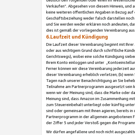
Verkäufen“. Abgesehen von diesem Hinweis, und a
keine weiteren öffentlichen Angaben in Bezug au
Geschäftsbeziehung weder falsch darstellen noch a
und Sie werden weder erklären noch andeuten, dass
dies ist gemäß der vorliegenden Vereinbarung ausd
6.Laufzeit und Kündigung
Die Laufzeit dieser Vereinbarung beginnt mit Ihre
oder aus wichtigem Grund durch schriftliche Kündi
Gerichtswegs), wobei eine solche Kündigung siebe
Ihrem Konto einloggen und unter „Kontoeinstellu
Ferner können wir diese Vereinbarung jederzeit aus
dieser Vereinbarung erheblich verletzen; (b) wenn
Tagen nach unserer Benachrichtigung an Sie behe
Teilnahme am Partnerprogramm ausgesetzt sein kö
wenn wir der Meinung sind, dass die Marke oder 
Meinung sind, dass Amazon im Zusammenhang mit d
zum Steuereinbehalt unterliegt oder künftig unter
sind oder gemeinsam mit Ihnen agieren, bereits in
Partnerprogramm in der allgemein angebotenen Fo
der Ziffer 5 und jeder Verstoß gegen die Programm
Wir dürfen angefallene und noch nicht ausgezahlt