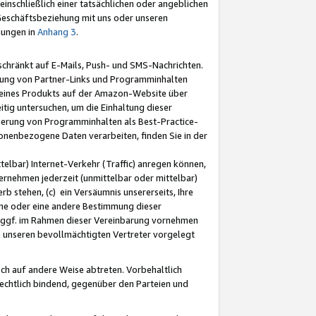
nschließlich einer tatsächlichen oder angeblichen
Geschäftsbeziehung mit uns oder unseren
mungen in
Anhang 3
.
schränkt auf E-Mails, Push- und SMS-Nachrichten.
ellung von Partner-Links und Programminhalten
 eines Produkts auf der Amazon-Website über
tig untersuchen, um die Einhaltung dieser
ntierung von Programminhalten als Best-Practice-
sonenbezogene Daten verarbeiten, finden Sie in der
telbar) Internet-Verkehr (Traffic) anregen können,
rnehmen jederzeit (unmittelbar oder mittelbar)
b stehen, (c) ein Versäumnis unsererseits, Ihre
fene oder eine andere Bestimmung dieser
r ggf. im Rahmen dieser Vereinbarung vornehmen
ch unseren bevollmächtigten Vertreter vorgelegt
ch auf andere Weise abtreten. Vorbehaltlich
rechtlich bindend, gegenüber den Parteien und