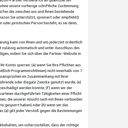
ohne unsere vorherige schriftliche Zustimmung
ürfen die zwischen uns und Ihnen bestehende
mazon Sie unterstützt, sponsert oder empfiehlt)
oder juristischen Person besteht, es sei denn,
arung kann von Ihnen und uns jederzeit ordentlich
t zulässig automatisch und unter Ausschluss des
gen, indem Sie sich über die Partner-Website in
hr Konto sperren: (a) wenn Sie Ihre Pflichten aus
eßlich Programmrichtlinien) nicht innerhalb von 7
ngsansprüchen im Zusammenhang mit Ihrer
ührende oder illegale Zwecke genutzt wurde; (e)
eschädigt werden könnte; (f) wenn wir der
rteien durchgeführten Tätigkeiten einer Pflicht
nen, die unserer Ansicht nach mit Ihnen verbunden
nto gesperrt haben) oder (h) wenn wir das
 (a) gilt jeder Verstoß gegen die Bestimmungen
ehalten, um sicherzustellen, dass der richtige