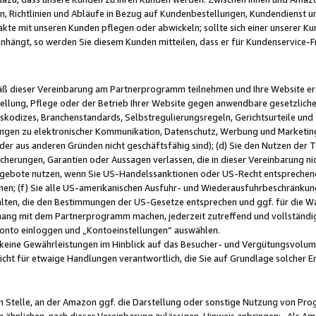
, Richtlinien und Abläufe in Bezug auf Kundenbestellungen, Kundendienst 
kte mit unseren Kunden pflegen oder abwickeln; sollte sich einer unserer Ku
nhängt, so werden Sie diesem Kunden mitteilen, dass er für Kundenservic
emäß dieser Vereinbarung am Partnerprogramm teilnehmen und Ihre Website er
ellung, Pflege oder der Betrieb Ihrer Website gegen anwendbare gesetzlich
skodizes, Branchenstandards, Selbstregulierungsregeln, Gerichtsurteile und 
ngen zu elektronischer Kommunikation, Datenschutz, Werbung und Marketing)
 oder aus anderen Gründen nicht geschäftsfähig sind); (d) Sie den Nutzen de
cherungen, Garantien oder Aussagen verlassen, die in dieser Vereinbarung nich
gebote nutzen, wenn Sie US-Handelssanktionen oder US-Recht entsprechen
men; (f) Sie alle US-amerikanischen Ausfuhr- und Wiederausfuhrbeschränkun
ten, die den Bestimmungen der US-Gesetze entsprechen und ggf. für die Wa
hang mit dem Partnerprogramm machen, jederzeit zutreffend und vollständig 
 Konto einloggen und „Kontoeinstellungen“ auswählen.
keine Gewährleistungen im Hinblick auf das Besucher- und Vergütungsvolu
icht für etwaige Handlungen verantwortlich, die Sie auf Grundlage solcher
en Stelle, an der Amazon ggf. die Darstellung oder sonstige Nutzung von Pr
 ähnlichen, nach dieser Vereinbarung zulässigen, Hinweis anbringen: „Als Ama