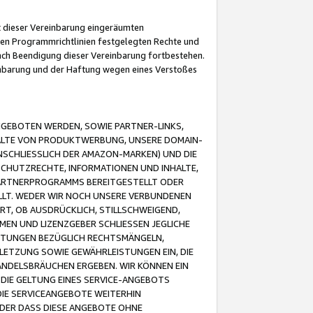
it dieser Vereinbarung eingeräumten
 den Programmrichtlinien festgelegten Rechte und
 nach Beendigung dieser Vereinbarung fortbestehen.
einbarung und der Haftung wegen eines Verstoßes
GEBOTEN WERDEN, SOWIE PARTNER-LINKS,
ALTE VON PRODUKTWERBUNG, UNSERE DOMAIN-
SCHLIESSLICH DER AMAZON-MARKEN) UND DIE
SCHUTZRECHTE, INFORMATIONEN UND INHALTE,
PARTNERPROGRAMMS BEREITGESTELLT ODER
ELLT. WEDER WIR NOCH UNSERE VERBUNDENEN
T, OB AUSDRÜCKLICH, STILLSCHWEIGEND,
MEN UND LIZENZGEBER SCHLIESSEN JEGLICHE
ISTUNGEN BEZÜGLICH RECHTSMÄNGELN,
LETZUNG SOWIE GEWÄHRLEISTUNGEN EIN, DIE
ANDELSBRÄUCHEN ERGEBEN. WIR KÖNNEN EIN
 DIE GELTUNG EINES SERVICE-ANGEBOTS
IE SERVICEANGEBOTE WEITERHIN
ODER DASS DIESE ANGEBOTE OHNE