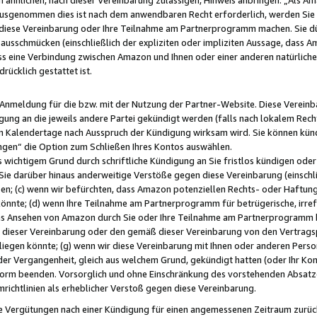
usgenommen dies ist nach dem anwendbaren Recht erforderlich, werden Sie 
f diese Vereinbarung oder Ihre Teilnahme am Partnerprogramm machen. Sie d
usschmücken (einschließlich der expliziten oder impliziten Aussage, dass A
 eine Verbindung zwischen Amazon und Ihnen oder einer anderen natürlichen 
rücklich gestattet ist.
r Anmeldung für die bzw. mit der Nutzung der Partner-Website. Diese Vereinb
gung an die jeweils andere Partei gekündigt werden (falls nach lokalem Rech
n Kalendertage nach Ausspruch der Kündigung wirksam wird. Sie können kündi
ngen“ die Option zum Schließen Ihres Kontos auswählen.
 wichtigem Grund durch schriftliche Kündigung an Sie fristlos kündigen oder I
 Sie darüber hinaus anderweitige Verstöße gegen diese Vereinbarung (einschli
ben; (c) wenn wir befürchten, dass Amazon potenziellen Rechts- oder Haftu
nnte; (d) wenn Ihre Teilnahme am Partnerprogramm für betrügerische, irref
das Ansehen von Amazon durch Sie oder Ihre Teilnahme am Partnerprogramm b
ieser Vereinbarung oder den gemäß dieser Vereinbarung von den Vertragspa
liegen könnte; (g) wenn wir diese Vereinbarung mit Ihnen oder anderen Perso
 der Vergangenheit, gleich aus welchem Grund, gekündigt hatten (oder Ihr Ko
rm beenden. Vorsorglich und ohne Einschränkung des vorstehenden Absatzes
richtlinien als erheblicher Verstoß gegen diese Vereinbarung.
e Vergütungen nach einer Kündigung für einen angemessenen Zeitraum zurückb