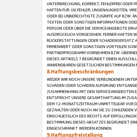
UNTERBRECHUNG, KORREKT, FEHLERFREI ODER 
HAFTEN FÜR: (A) FEHLER, UNGENAUIGKEITEN, 
ODER (B) UNBERECHTIGTE ZUGRIFFE AUF BZW. 
TEXTEN ODER SONSTIGEN INFORMATIONEN ODER 
PERSON ODER ÜBER DIE SERVICEANGEBOTE ERHA
AUSDRÜCKLICH VORGESEHEN. FERNER HAFTEN 
RÜCKERSTATTUNGEN ODER SCHADENSERSATZ AU
FIRMENWERT ODER SONSTIGEN VORTEILEN SOWIE
PARTNERPROGRAMM VORNEHMEN BZW. ÜBERNEHM
DIESES ARTIKELS 7 BEGRÜNDET EINEN AUSSCH
ANWENDBAREN GESETZLICHEN BESTIMMUNGEN 
8.Haftungsbeschränkungen
WEDER WIR NOCH UNSERE VERBUNDENEN UNTERN
SCHÄDEN ODER SCHÄDEN AUFGRUND ENTGANGENE
ZUSAMMENHANG MIT DEN SERVICEANGEBOTEN EN
ENTSPRICHT UNSERE GESAMTHAFTUNG IM ZUSAM
DEM 12-MONATSZEITRAUM UNMITTELBAR VOR DE
GEZAHLTEN ODER NOCH AN SIE ZU ZAHLENDEN V
EINSCHLIESSLICH DES RECHTS AUF ERFÜLLUNGS
BESTIMMUNG DIESES ABSATZES BEGRÜNDET EI
EINGESCHRÄNKT WERDEN KÖNNEN.
9.Haftungsfreistellung