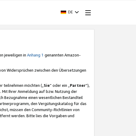
DE
en jeweiligen in
Anhang 1
genannten Amazon-
e von Widersprüchen zwischen den Übersetzungen
er teilnehmen möchten („
Sie
“ oder ein „
Partner
“),
. Mit Ihrer Anmeldung auf bzw. Nutzung der
durch Bezugnahme einen wesentlichen Bestandteil
 Partnerprogramm, den Vergütungskatalog für das
ichst, müssen den Community-Richtlinien von
fernt werden. Bitte lies die Vorgaben und