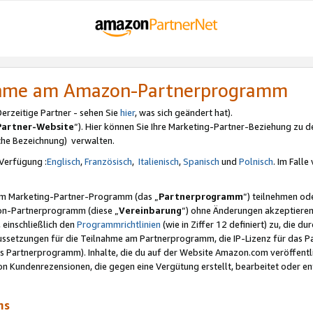
nahme am Amazon-Partnerprogramm
rzeitige Partner - sehen Sie
hier
, was sich geändert hat).
Partner-Website
“). Hier können Sie Ihre Marketing-Partner-Beziehung zu d
iche Bezeichnung) verwalten.
Verfügung :
Englisch
,
Französisch
,
Italienisch
,
Spanisch
und
Polnisch
. Im Fall
erem Marketing-Partner-Programm (das „
Partnerprogramm
“) teilnehmen od
on-Partnerprogramm (diese „
Vereinbarung
“) ohne Änderungen akzeptieren
 einschließlich den
Programmrichtlinien
(wie in Ziffer 12 definiert) zu, die 
raussetzungen für die Teilnahme am Partnerprogramm, die IP-Lizenz für das
s Partnerprogramm). Inhalte, die du auf der Website Amazon.com veröffentl
n Kundenrezensionen, die gegen eine Vergütung erstellt, bearbeitet oder ent
mms