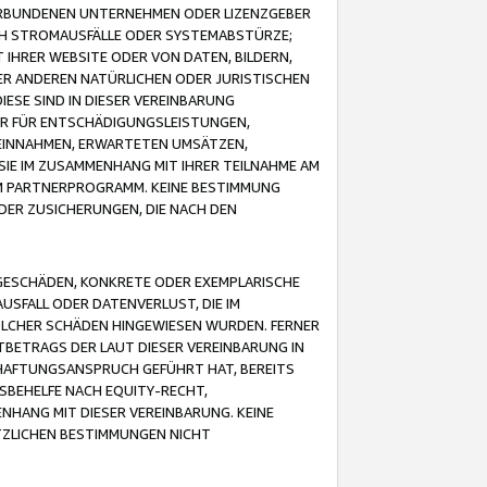
VERBUNDENEN UNTERNEHMEN ODER LIZENZGEBER
ICH STROMAUSFÄLLE ODER SYSTEMABSTÜRZE;
IHRER WEBSITE ODER VON DATEN, BILDERN,
ER ANDEREN NATÜRLICHEN ODER JURISTISCHEN
ESE SIND IN DIESER VEREINBARUNG
R FÜR ENTSCHÄDIGUNGSLEISTUNGEN,
EINNAHMEN, ERWARTETEN UMSÄTZEN,
SIE IM ZUSAMMENHANG MIT IHRER TEILNAHME AM
M PARTNERPROGRAMM. KEINE BESTIMMUNG
DER ZUSICHERUNGEN, DIE NACH DEN
GESCHÄDEN, KONKRETE ODER EXEMPLARISCHE
SFALL ODER DATENVERLUST, DIE IM
OLCHER SCHÄDEN HINGEWIESEN WURDEN. FERNER
BETRAGS DER LAUT DIESER VEREINBARUNG IN
HAFTUNGSANSPRUCH GEFÜHRT HAT, BEREITS
SBEHELFE NACH EQUITY-RECHT,
NHANG MIT DIESER VEREINBARUNG. KEINE
TZLICHEN BESTIMMUNGEN NICHT