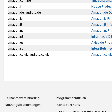
amazon.com.be
amazon.com.b
amazon.fr
Notice:Protec
amazon.de, audible.de
Amazon.de Da
amazon.ie
Amazon.ie Pri
amazon.it
Amazon.it Inf
amazon.nl
Amazon.nl Pri
amazon.pl
Informacja O
amazon.es
Aviso de Priv
amazon.se
Integritetsm
amazon.co.uk, audible.co.uk
Amazon.co.uk 
Teilnahmevereinbarung
Programmrichtlinien
Nutzungsbestimmungen
Kontaktiere uns