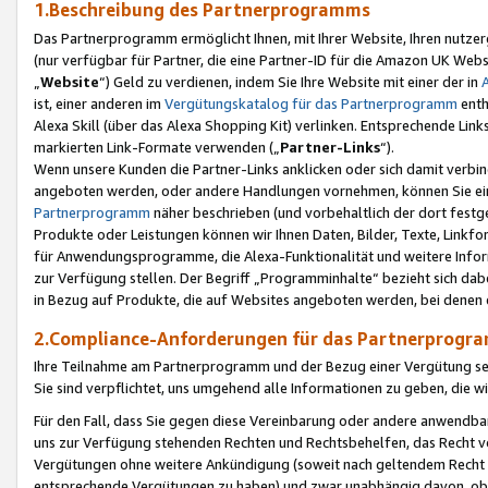
1.Beschreibung des Partnerprogramms
Das Partnerprogramm ermöglicht Ihnen, mit Ihrer Website, Ihren nutzer
(nur verfügbar für Partner, die eine Partner-ID für die Amazon UK We
„
Website
“) Geld zu verdienen, indem Sie Ihre Website mit einer der in
ist, einer anderen im
Vergütungskatalog für das Partnerprogramm
enth
Alexa Skill (über das Alexa Shopping Kit) verlinken. Entsprechende Lin
markierten Link-Formate verwenden („
Partner-Links
“).
Wenn unsere Kunden die Partner-Links anklicken oder sich damit verbi
angeboten werden, oder andere Handlungen vornehmen, können Sie eine
Partnerprogramm
näher beschrieben (und vorbehaltlich der dort festg
Produkte oder Leistungen können wir Ihnen Daten, Bilder, Texte, Linkfo
für Anwendungsprogramme, die Alexa-Funktionalität und weitere Inf
zur Verfügung stellen. Der Begriff „Programminhalte“ bezieht sich dabe
in Bezug auf Produkte, die auf Websites angeboten werden, bei denen 
2.Compliance-Anforderungen für das Partnerprog
Ihre Teilnahme am Partnerprogramm und der Bezug einer Vergütung setz
Sie sind verpflichtet, uns umgehend alle Informationen zu geben, die w
Für den Fall, dass Sie gegen diese Vereinbarung oder andere anwendba
uns zur Verfügung stehenden Rechten und Rechtsbehelfen, das Recht vo
Vergütungen ohne weitere Ankündigung (soweit nach geltendem Recht z
entsprechende Vergütungen zu haben) und zwar unabhängig davon, ob 