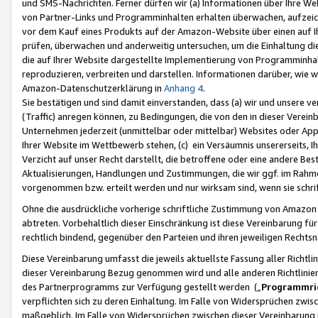
und SMS-Nachrichten. Ferner dürfen wir (a) Informationen über Ihre We
von Partner-Links und Programminhalten erhalten überwachen, aufzei
vor dem Kauf eines Produkts auf der Amazon-Website über einen auf Ih
prüfen, überwachen und anderweitig untersuchen, um die Einhaltung dies
die auf Ihrer Website dargestellte Implementierung von Programminhalt
reproduzieren, verbreiten und darstellen. Informationen darüber, wie w
Amazon-Datenschutzerklärung in
Anhang 4
.
Sie bestätigen und sind damit einverstanden, dass (a) wir und unsere 
(Traffic) anregen können, zu Bedingungen, die von den in dieser Vere
Unternehmen jederzeit (unmittelbar oder mittelbar) Websites oder Appl
Ihrer Website im Wettbewerb stehen, (c) ein Versäumnis unsererseits, I
Verzicht auf unser Recht darstellt, die betroffene oder eine andere B
Aktualisierungen, Handlungen und Zustimmungen, die wir ggf. im Rahme
vorgenommen bzw. erteilt werden und nur wirksam sind, wenn sie schri
Ohne die ausdrückliche vorherige schriftliche Zustimmung von Amazon
abtreten. Vorbehaltlich dieser Einschränkung ist diese Vereinbarung f
rechtlich bindend, gegenüber den Parteien und ihren jeweiligen Rech
Diese Vereinbarung umfasst die jeweils aktuellste Fassung aller Richtli
dieser Vereinbarung Bezug genommen wird und alle anderen Richtlinie
des Partnerprogramms zur Verfügung gestellt werden („
Programmric
verpflichten sich zu deren Einhaltung. Im Falle von Widersprüchen zwi
maßgeblich. Im Falle von Widersprüchen zwischen dieser Vereinbarun