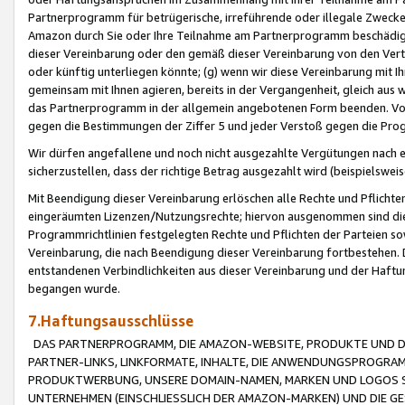
Partnerprogramm für betrügerische, irreführende oder illegale Zwecke
Amazon durch Sie oder Ihre Teilnahme am Partnerprogramm beschädig
dieser Vereinbarung oder den gemäß dieser Vereinbarung von den Vertr
oder künftig unterliegen könnte; (g) wenn wir diese Vereinbarung mit I
gemeinsam mit Ihnen agieren, bereits in der Vergangenheit, gleich aus
das Partnerprogramm in der allgemein angebotenen Form beenden. Vors
gegen die Bestimmungen der Ziffer 5 und jeder Verstoß gegen die Prog
Wir dürfen angefallene und noch nicht ausgezahlte Vergütungen nach 
sicherzustellen, dass der richtige Betrag ausgezahlt wird (beispielsw
Mit Beendigung dieser Vereinbarung erlöschen alle Rechte und Pflichte
eingeräumten Lizenzen/Nutzungsrechte; hiervon ausgenommen sind die in 
Programmrichtlinien festgelegten Rechte und Pflichten der Parteien sow
Vereinbarung, die nach Beendigung dieser Vereinbarung fortbestehen. D
entstandenen Verbindlichkeiten aus dieser Vereinbarung und der Haft
begangen wurde.
7.Haftungsausschlüsse
DAS PARTNERPROGRAMM, DIE AMAZON-WEBSITE, PRODUKTE UND DI
PARTNER-LINKS, LINKFORMATE, INHALTE, DIE ANWENDUNGSPROGR
PRODUKTWERBUNG, UNSERE DOMAIN-NAMEN, MARKEN UND LOGOS S
UNTERNEHMEN (EINSCHLIESSLICH DER AMAZON-MARKEN) UND DIE GE