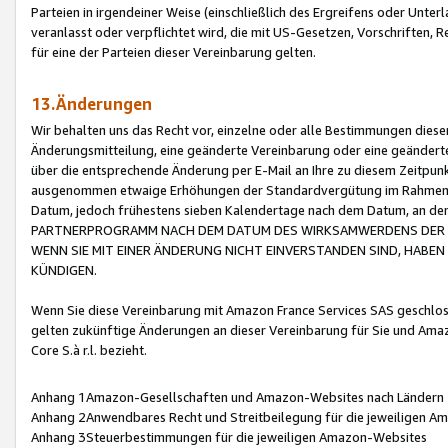
Parteien in irgendeiner Weise (einschließlich des Ergreifens oder Unt
veranlasst oder verpflichtet wird, die mit US-Gesetzen, Vorschriften,
für eine der Parteien dieser Vereinbarung gelten.
13.Änderungen
Wir behalten uns das Recht vor, einzelne oder alle Bestimmungen diese
Änderungsmitteilung, eine geänderte Vereinbarung oder eine geänderte 
über die entsprechende Änderung per E-Mail an Ihre zu diesem Zeitpun
ausgenommen etwaige Erhöhungen der Standardvergütung im Rahmen
Datum, jedoch frühestens sieben Kalendertage nach dem Datum, an de
PARTNERPROGRAMM NACH DEM DATUM DES WIRKSAMWERDENS DER Ä
WENN SIE MIT EINER ÄNDERUNG NICHT EINVERSTANDEN SIND, HABEN S
KÜNDIGEN.
Wenn Sie diese Vereinbarung mit Amazon France Services SAS geschlo
gelten zukünftige Änderungen an dieser Vereinbarung für Sie und Ama
Core S.à r.l. bezieht.
Anhang 1Amazon-Gesellschaften und Amazon-Websites nach Ländern
Anhang 2Anwendbares Recht und Streitbeilegung für die jeweiligen 
Anhang 3Steuerbestimmungen für die jeweiligen Amazon-Websites