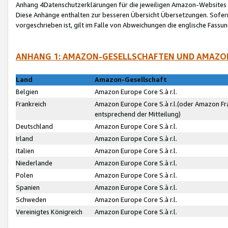
Anhang 4Datenschutzerklärungen für die jeweiligen Amazon-Websites
Diese Anhänge enthalten zur besseren Übersicht Übersetzungen. Sofe
vorgeschrieben ist, gilt im Falle von Abweichungen die englische Fass
ANHANG 1: AMAZON-GESELLSCHAFTEN UND AMAZO
Land
Amazon-Gesellschaft
Belgien
Amazon Europe Core S.à r.l.
Frankreich
Amazon Europe Core S.à r.l.(oder Amazon Fr
entsprechend der Mitteilung)
Deutschland
Amazon Europe Core S.à r.l.
Irland
Amazon Europe Core S.à r.l.
Italien
Amazon Europe Core S.à r.l.
Niederlande
Amazon Europe Core S.à r.l.
Polen
Amazon Europe Core S.à r.l.
Spanien
Amazon Europe Core S.à r.l.
Schweden
Amazon Europe Core S.à r.l.
Vereinigtes Königreich
Amazon Europe Core S.à r.l.