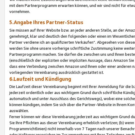
mit dem Partnerprogramm erwarten können, und wir sind nicht für etwa
vornehmen.
5.Angabe Ihres Partner-Status
Sie müssen auf Ihrer Website bzw. an jeder anderen Stelle, an der Am
genehmigt, klar und deutlich den folgenden oder einen im Wesentlichen
Partner verdiene ich an qualifizierten Verkäufen“. Abgesehen von die
werden Sie ohne unsere vorherige schriftliche Zustimmung keine weite
Partnerprogramm machen. Sie dürfen die zwischen uns und Ihnen best
(einschließlich der expliziten oder impliziten Aussage, dass Amazon Si
dass eine Verbindung zwischen Amazon und Ihnen oder einer anderen natü
vorliegenden Vereinbarung ausdrücklich gestattet ist.
6.Laufzeit und Kündigung
Die Laufzeit dieser Vereinbarung beginnt mit Ihrer Anmeldung für die 
jederzeit ordentlich oder aus wichtigem Grund durch schriftliche Kündi
automatisch und unter Ausschluss des Gerichtswegs), wobei eine solch
können kündigen, indem Sie sich über die Partner-Website in Ihrem Ko
auswählen.
Ferner können wir diese Vereinbarung jederzeit aus wichtigem Grund dur
Sie Ihre Pflichten aus dieser Vereinbarung erheblich verletzen; (b) wen
Programmrichtlinien) nicht innerhalb von 7 Tagen nach unserer Benachr
oder Haftungsansprüchen im Zusammenhang mit Ihrer Teilnahme am Pa