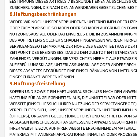
BESTIMMUNG DIESES ARTIKELS 7 BEGRÜNDET EINEN AUSSCHLUSS 
ZUSICHERUNGEN, DIE NACH DEN ANWENDBAREN GESETZLICHEN BE
8.Haftungsbeschränkungen
WEDER WIR NOCH UNSERE VERBUNDENEN UNTERNEHMEN ODER LIZEN
ODER EXEMPLARISCHE SCHÄDEN ODER SCHÄDEN AUFGRUND ENTGANG
NUTZUNGSAUSFALL ODER DATENVERLUST, DIE IM ZUSAMMENHANG MI
DES AUFTRETENS SOLCHER SCHÄDEN HINGEWIESEN WURDEN. FERN
SERVICEANGEBOTEN MAXIMAL DER HÖHE DES GESAMTBETRAGS DER 
ZEITPUNKT DES EREIGNISSES, DAS ZU DEM ZULETZT ENTSTANDENE
ZAHLENDEN VERGÜTUNGEN. SIE VERZICHTEN HIERMIT AUF ETWAIGE 
AUF ERFÜLLUNGSKLAGE, UNTERLASSUNGSKLAGE ODER ANDERE RECHT
DIESES ABSATZES BEGRÜNDET EINE EINSCHRÄNKUNG VON HAFTUNG
EINGESCHRÄNKT WERDEN KÖNNEN.
9.Haftungsfreistellung
SOFERN UND SOWEIT EIN HAFTUNGSAUSSCHLUSS NACH DEN ANWENDB
HAFTUNG FÜR ANGELEGENHEITEN AUS, DIE UNMITTELBAR ODER MITT
WEBSITE (EINSCHLIESSLICH IHRER NUTZUNG DER SERVICEANGEBOTE)
VERPFLICHTEN SICH, UNS, UNSERE VERBUNDENEN UNTERNEHMEN UN
(OFFICERS), ORGANMITGLIEDER (DIRECTORS) UND VERTRETER VON 
AUSLAGEN (EINSCHLIESSLICH ANGEMESSENER ANWALTSGEBÜHREN) FR
IHRER WEBSITE BZW. AUF IHRER WEBSITE ERSCHEINENDEM MATERIAL
MATERIALS MIT ANDEREN APPLIKATIONEN, INHALTEN ODER PROZESSE