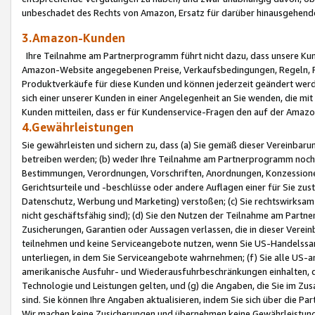
unbeschadet des Rechts von Amazon, Ersatz für darüber hinausgehen
3.Amazon-Kunden
Ihre Teilnahme am Partnerprogramm führt nicht dazu, dass unsere Kun
Amazon-Website angegebenen Preise, Verkaufsbedingungen, Regeln, Ri
Produktverkäufe für diese Kunden und können jederzeit geändert werde
sich einer unserer Kunden in einer Angelegenheit an Sie wenden, die 
Kunden mitteilen, dass er für Kundenservice-Fragen den auf der Ama
4.Gewährleistungen
Sie gewährleisten und sichern zu, dass (a) Sie gemäß dieser Vereinba
betreiben werden; (b) weder Ihre Teilnahme am Partnerprogramm noch d
Bestimmungen, Verordnungen, Vorschriften, Anordnungen, Konzessionen,
Gerichtsurteile und -beschlüsse oder andere Auflagen einer für Sie zu
Datenschutz, Werbung und Marketing) verstoßen; (c) Sie rechtswirksam 
nicht geschäftsfähig sind); (d) Sie den Nutzen der Teilnahme am Partne
Zusicherungen, Garantien oder Aussagen verlassen, die in dieser Verein
teilnehmen und keine Serviceangebote nutzen, wenn Sie US-Handelssa
unterliegen, in dem Sie Serviceangebote wahrnehmen; (f) Sie alle US
amerikanische Ausfuhr- und Wiederausfuhrbeschränkungen einhalten, 
Technologie und Leistungen gelten, und (g) die Angaben, die Sie im 
sind. Sie können Ihre Angaben aktualisieren, indem Sie sich über die 
Wir machen keine Zusicherungen und übernehmen keine Gewährleistun