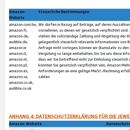
Amazon-
Steuerliche Bestimmungen
Website
amazon.com.be,
Wir dürfen in Bezug auf Beträge, auf deren Auszahlun
amazon.fr,
vornehmen, zu denen wir gesetzlich verpflichtet sind
amazon.de,
stellen die vollständige Zahlung und Abgeltung der 
audible.de,
gelegentlich steuerlich relevante Informationen von I
amazon.ie
Anfrage nicht vorlegen, können wir (kumulativ zu de
amazon.it,
Vergütung so lange einbehalten, bis Sie uns diese Inf
amazon.nl,
dass wir Sie betreffend nicht zur Einholung steuerlich 
amazon.pl,
könnten Sie gesetzlich verpflichtet sein, Amazon Meh
amazon.es,
Anforderungen an eine gültige MwSt.-Rechnung erfüllt
amazon.se,
zahlen.
amazon.co.uk,
audible.co.uk
ANHANG 4: DATENSCHUTZERKLÄRUNG FÜR DIE JEWE
Amazon-Website
Datenschutz