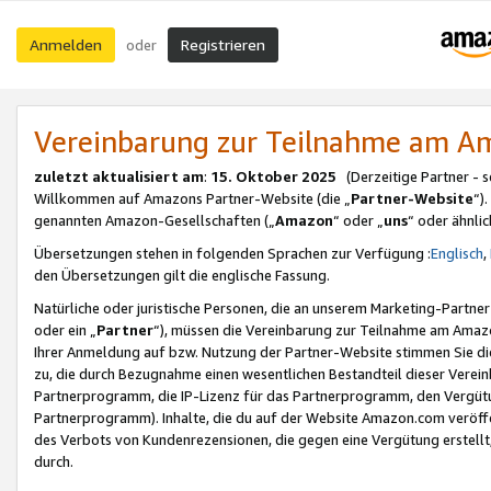
Anmelden
Registrieren
oder
Vereinbarung zur Teilnahme am 
zuletzt aktualisiert am
:
15. Oktober 2025
(Derzeitige Partner - 
Willkommen auf Amazons Partner-Website (die „
Partner-Website
“)
genannten Amazon-Gesellschaften („
Amazon
“ oder „
uns
“ oder ähnli
Übersetzungen stehen in folgenden Sprachen zur Verfügung :
Englisch
,
den Übersetzungen gilt die englische Fassung.
Natürliche oder juristische Personen, die an unserem Marketing-Partn
oder ein „
Partner
“), müssen die Vereinbarung zur Teilnahme am Ama
Ihrer Anmeldung auf bzw. Nutzung der Partner-Website stimmen Sie die
zu, die durch Bezugnahme einen wesentlichen Bestandteil dieser Verei
Partnerprogramm, die IP-Lizenz für das Partnerprogramm, den Vergütu
Partnerprogramm). Inhalte, die du auf der Website Amazon.com veröffe
des Verbots von Kundenrezensionen, die gegen eine Vergütung erstellt, 
durch.