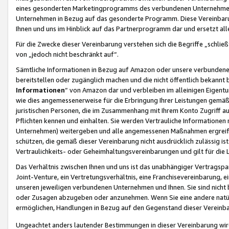
eines gesonderten Marketingprogramms des verbundenen Unternehmens
Unternehmen in Bezug auf das gesonderte Programm. Diese Vereinbarung
Ihnen und uns im Hinblick auf das Partnerprogramm dar und ersetzt al
Für die Zwecke dieser Vereinbarung verstehen sich die Begriffe „schließ
von „jedoch nicht beschränkt auf“.
Sämtliche Informationen in Bezug auf Amazon oder unsere verbunde
bereitstellen oder zugänglich machen und die nicht öffentlich bekannt bz
Informationen
“ von Amazon dar und verbleiben im alleinigen Eigent
wie dies angemessenerweise für die Erbringung Ihrer Leistungen gemäß d
juristischen Personen, die im Zusammenhang mit Ihrem Konto Zugriff au
Pflichten kennen und einhalten. Sie werden Vertrauliche Informationen 
Unternehmen) weitergeben und alle angemessenen Maßnahmen ergreifen
schützen, die gemäß dieser Vereinbarung nicht ausdrücklich zulässig is
Vertraulichkeits- oder Geheimhaltungsvereinbarungen und gilt für die
Das Verhältnis zwischen Ihnen und uns ist das unabhängiger Vertragspa
Joint-Venture, ein Vertretungsverhältnis, eine Franchisevereinbarung, 
unseren jeweiligen verbundenen Unternehmen und Ihnen. Sie sind ni
oder Zusagen abzugeben oder anzunehmen. Wenn Sie eine andere natürli
ermöglichen, Handlungen in Bezug auf den Gegenstand dieser Vereinbar
Ungeachtet anders lautender Bestimmungen in dieser Vereinbarung wird