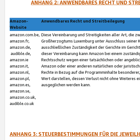
ANHANG 2: ANWENDBARES RECHT UND STRE
Amazon-
Anwendbares Recht und Streitbeilegung
Website
amazon.com.be,
Diese Vereinbarung und Streitigkeiten aller Art, die 
amazon.fr,
Großherzogtums Luxemburg unter Ausschluss seiner Kol
amazon.de,
ausschließlichen Zuständigkeit der Gerichte im Geri
audible.de,
dieser Vereinbarung kann Amazon bei einem zuständig
amazon.ie
Rechtsschutz wegen einer tatsächlichen oder angebli
amazon.it,
Amazon oder einer anderen natürlichen oder juristisc
amazon.nl,
Rechte in Bezug auf die Programminhalte besonderer,
amazon.pl,
Wert darstellen, dessen Verlust nicht ohne Weiteres e
amazon.es,
ausgeglichen werden kann.
amazon.se,
amazon.co.uk,
audible.co.uk
ANHANG 3: STEUERBESTIMMUNGEN FÜR DIE JEWEIL