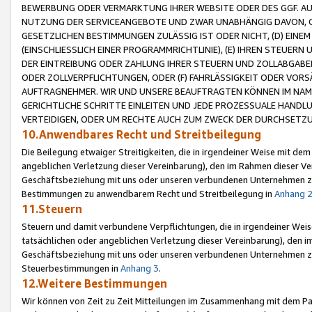
BEWERBUNG ODER VERMARKTUNG IHRER WEBSITE ODER DES GGF. AUF 
NUTZUNG DER SERVICEANGEBOTE UND ZWAR UNABHÄNGIG DAVON, O
GESETZLICHEN BESTIMMUNGEN ZULÄSSIG IST ODER NICHT, (D) EINE
(EINSCHLIESSLICH EINER PROGRAMMRICHTLINIE), (E) IHREN STEUER
DER EINTREIBUNG ODER ZAHLUNG IHRER STEUERN UND ZOLLABGAB
ODER ZOLLVERPFLICHTUNGEN, ODER (F) FAHRLÄSSIGKEIT ODER VORS
AUFTRAGNEHMER. WIR UND UNSERE BEAUFTRAGTEN KÖNNEN IM NAME
GERICHTLICHE SCHRITTE EINLEITEN UND JEDE PROZESSUALE HAND
VERTEIDIGEN, ODER UM RECHTE AUCH ZUM ZWECK DER DURCHSETZU
10.Anwendbares Recht und Streitbeilegung
Die Beilegung etwaiger Streitigkeiten, die in irgendeiner Weise mit de
angeblichen Verletzung dieser Vereinbarung), den im Rahmen dieser Ve
Geschäftsbeziehung mit uns oder unseren verbundenen Unternehmen zu
Bestimmungen zu anwendbarem Recht und Streitbeilegung in
Anhang 
11.Steuern
Steuern und damit verbundene Verpflichtungen, die in irgendeiner Wei
tatsächlichen oder angeblichen Verletzung dieser Vereinbarung), den 
Geschäftsbeziehung mit uns oder unseren verbundenen Unternehmen z
Steuerbestimmungen in
Anhang 3
.
12.Weitere Bestimmungen
Wir können von Zeit zu Zeit Mitteilungen im Zusammenhang mit dem Par