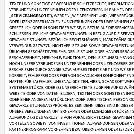
TEXTE UND SONSTIGE GEWERBLICHE SCHUTZRECHTE, INFORMATIONE
VERBUNDENEN UNTERNEHMEN ODER LIZENZGEBERN IM RAHMEN DES
„
SERVICEANGEBOTE
“), WERDEN „WIE BESEHEN“ UND „WIE VERFÜ
ODER LIZENZGEBER MACHEN ZUSICHERUNGEN ODER ÜBERNEHMEN GEW
GESETZLICH ODER IN SONSTIGER WEISE, IN BEZUG AUF DIE SERVI
SCHLIESSEN JEGLICHE GEWÄHRLEISTUNGEN IN BEZUG AUF DIE SERVI
GEWÄHRLEISTUNGEN BEZÜGLICH RECHTSMÄNGELN, MARKTGÄNGIGKEIT
VERWENDUNGSZWECK, NICHTVERLETZUNG SOWIE GEWÄHRLEISTUNGEN 
ÜBLICHEN GESCHÄFTSVERKEHR, DER LEISTUNG ODER HANDELSBRÄUCH
BESCHAFFENHEIT, MERKMALE, FUNKTIONEN, DEN LEISTUNGSUMFANG 
NOCH UNSERE VERBUNDENEN UNTERNEHMEN ODER LIZENZGEBER GEWÄ
BESCHRIEBEN DURCHGÄNGIG BZW. AUF BESTIMMTE ART UND WEISE
KORREKT, FEHLERFREI ODER FREI VON SCHÄDLICHEN KOMPONENTEN
HAFTEN FÜR: (A) FEHLER, UNGENAUIGKEITEN, VIREN, SCHADSOFTW
SYSTEMABSTÜRZE; ODER (B) UNBERECHTIGTE ZUGRIFFE AUF BZW. 
WEBSITE ODER VON DATEN, BILDERN, TEXTEN ODER SONSTIGEN INF
ODER EINER ANDEREN NATÜRLICHEN ODER JURISTISCHEN PERSON OD
GEWÄHRLEISTUNGSANSPRÜCHE, ES SEIN DENN, DIESE SIND IN DIES
UNSERE VERBUNDENEN UNTERNEHMEN ODER LIZENZGEBER FÜR EN
AUFGRUND (X) DES VERLUSTS VON VORAUSSICHTLICHEN GEWINNEN
VORTEILEN SOWIE (Y) VON INVESTITIONEN, AUFWENDUNGEN ODER VE
PARTNERPROGRAMM VORNEHMEN BZW. ÜBERNEHMEN ODER (Z) DER 