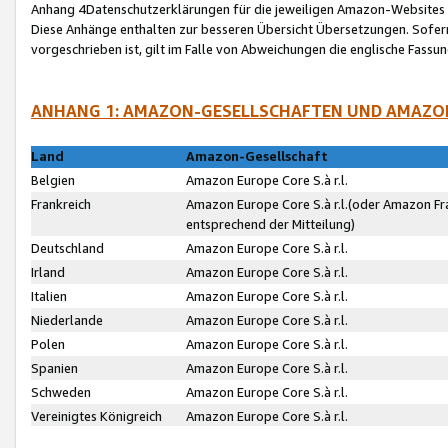
Anhang 4Datenschutzerklärungen für die jeweiligen Amazon-Websites
Diese Anhänge enthalten zur besseren Übersicht Übersetzungen. Sofe
vorgeschrieben ist, gilt im Falle von Abweichungen die englische Fass
ANHANG 1: AMAZON-GESELLSCHAFTEN UND AMAZO
Land
Amazon-Gesellschaft
Belgien
Amazon Europe Core S.à r.l.
Frankreich
Amazon Europe Core S.à r.l.(oder Amazon Fr
entsprechend der Mitteilung)
Deutschland
Amazon Europe Core S.à r.l.
Irland
Amazon Europe Core S.à r.l.
Italien
Amazon Europe Core S.à r.l.
Niederlande
Amazon Europe Core S.à r.l.
Polen
Amazon Europe Core S.à r.l.
Spanien
Amazon Europe Core S.à r.l.
Schweden
Amazon Europe Core S.à r.l.
Vereinigtes Königreich
Amazon Europe Core S.à r.l.