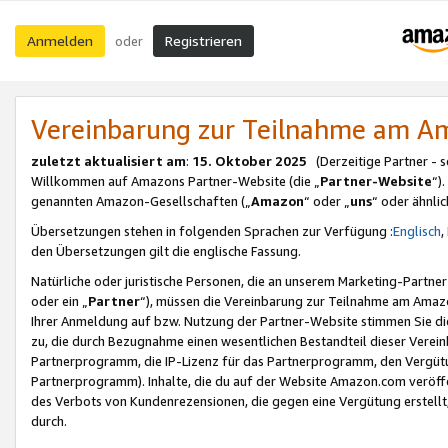
Anmelden
Registrieren
oder
Vereinbarung zur Teilnahme am 
zuletzt aktualisiert am
:
15. Oktober 2025
(Derzeitige Partner - 
Willkommen auf Amazons Partner-Website (die „
Partner-Website
“)
genannten Amazon-Gesellschaften („
Amazon
“ oder „
uns
“ oder ähnli
Übersetzungen stehen in folgenden Sprachen zur Verfügung :
Englisch
,
den Übersetzungen gilt die englische Fassung.
Natürliche oder juristische Personen, die an unserem Marketing-Partn
oder ein „
Partner
“), müssen die Vereinbarung zur Teilnahme am Ama
Ihrer Anmeldung auf bzw. Nutzung der Partner-Website stimmen Sie die
zu, die durch Bezugnahme einen wesentlichen Bestandteil dieser Verei
Partnerprogramm, die IP-Lizenz für das Partnerprogramm, den Vergütu
Partnerprogramm). Inhalte, die du auf der Website Amazon.com veröffe
des Verbots von Kundenrezensionen, die gegen eine Vergütung erstellt, 
durch.