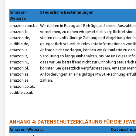
Amazon-
Steuerliche Bestimmungen
Website
amazon.com.be,
Wir dürfen in Bezug auf Beträge, auf deren Auszahlun
amazon.fr,
vornehmen, zu denen wir gesetzlich verpflichtet sind
amazon.de,
stellen die vollständige Zahlung und Abgeltung der 
audible.de,
gelegentlich steuerlich relevante Informationen von I
amazon.ie
Anfrage nicht vorlegen, können wir (kumulativ zu de
amazon.it,
Vergütung so lange einbehalten, bis Sie uns diese Inf
amazon.nl,
dass wir Sie betreffend nicht zur Einholung steuerlich 
amazon.pl,
könnten Sie gesetzlich verpflichtet sein, Amazon Meh
amazon.es,
Anforderungen an eine gültige MwSt.-Rechnung erfüllt
amazon.se,
zahlen.
amazon.co.uk,
audible.co.uk
ANHANG 4: DATENSCHUTZERKLÄRUNG FÜR DIE JEWE
Amazon-Website
Datenschutz