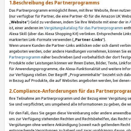
1.Beschreibung des Partnerprogramms
Das Partnerprogramm ermöglicht Ihnen, mit Ihrer Website, Ihren nutzer
(nur verfügbar für Partner, die eine Partner-ID für die Amazon UK We
„
Website
“) Geld zu verdienen, indem Sie Ihre Website mit einer der in
ist, einer anderen im
Vergütungskatalog für das Partnerprogramm
enth
Alexa Skill (über das Alexa Shopping Kit) verlinken. Entsprechende Lin
markierten Link-Formate verwenden („
Partner-Links
“).
Wenn unsere Kunden die Partner-Links anklicken oder sich damit verbi
angeboten werden, oder andere Handlungen vornehmen, können Sie eine
Partnerprogramm
näher beschrieben (und vorbehaltlich der dort festg
Produkte oder Leistungen können wir Ihnen Daten, Bilder, Texte, Linkfo
für Anwendungsprogramme, die Alexa-Funktionalität und weitere Inf
zur Verfügung stellen. Der Begriff „Programminhalte“ bezieht sich dabe
in Bezug auf Produkte, die auf Websites angeboten werden, bei denen 
2.Compliance-Anforderungen für das Partnerprog
Ihre Teilnahme am Partnerprogramm und der Bezug einer Vergütung setz
Sie sind verpflichtet, uns umgehend alle Informationen zu geben, die w
Für den Fall, dass Sie gegen diese Vereinbarung oder andere anwendba
uns zur Verfügung stehenden Rechten und Rechtsbehelfen, das Recht vo
Vergütungen ohne weitere Ankündigung (soweit nach geltendem Recht z
entsprechende Vergütungen zu haben) und zwar unabhängig davon, ob 