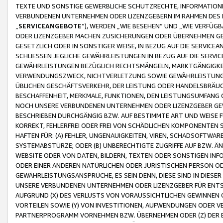
TEXTE UND SONSTIGE GEWERBLICHE SCHUTZRECHTE, INFORMATIONE
VERBUNDENEN UNTERNEHMEN ODER LIZENZGEBERN IM RAHMEN DES
„
SERVICEANGEBOTE
“), WERDEN „WIE BESEHEN“ UND „WIE VERFÜ
ODER LIZENZGEBER MACHEN ZUSICHERUNGEN ODER ÜBERNEHMEN GEW
GESETZLICH ODER IN SONSTIGER WEISE, IN BEZUG AUF DIE SERVI
SCHLIESSEN JEGLICHE GEWÄHRLEISTUNGEN IN BEZUG AUF DIE SERVI
GEWÄHRLEISTUNGEN BEZÜGLICH RECHTSMÄNGELN, MARKTGÄNGIGKEIT
VERWENDUNGSZWECK, NICHTVERLETZUNG SOWIE GEWÄHRLEISTUNGEN 
ÜBLICHEN GESCHÄFTSVERKEHR, DER LEISTUNG ODER HANDELSBRÄUCH
BESCHAFFENHEIT, MERKMALE, FUNKTIONEN, DEN LEISTUNGSUMFANG 
NOCH UNSERE VERBUNDENEN UNTERNEHMEN ODER LIZENZGEBER GEWÄ
BESCHRIEBEN DURCHGÄNGIG BZW. AUF BESTIMMTE ART UND WEISE
KORREKT, FEHLERFREI ODER FREI VON SCHÄDLICHEN KOMPONENTEN
HAFTEN FÜR: (A) FEHLER, UNGENAUIGKEITEN, VIREN, SCHADSOFTW
SYSTEMABSTÜRZE; ODER (B) UNBERECHTIGTE ZUGRIFFE AUF BZW. 
WEBSITE ODER VON DATEN, BILDERN, TEXTEN ODER SONSTIGEN INF
ODER EINER ANDEREN NATÜRLICHEN ODER JURISTISCHEN PERSON OD
GEWÄHRLEISTUNGSANSPRÜCHE, ES SEIN DENN, DIESE SIND IN DIES
UNSERE VERBUNDENEN UNTERNEHMEN ODER LIZENZGEBER FÜR EN
AUFGRUND (X) DES VERLUSTS VON VORAUSSICHTLICHEN GEWINNEN
VORTEILEN SOWIE (Y) VON INVESTITIONEN, AUFWENDUNGEN ODER VE
PARTNERPROGRAMM VORNEHMEN BZW. ÜBERNEHMEN ODER (Z) DER 