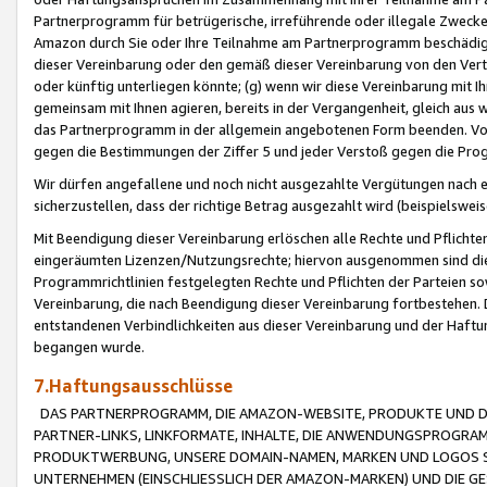
Partnerprogramm für betrügerische, irreführende oder illegale Zwecke
Amazon durch Sie oder Ihre Teilnahme am Partnerprogramm beschädig
dieser Vereinbarung oder den gemäß dieser Vereinbarung von den Vertr
oder künftig unterliegen könnte; (g) wenn wir diese Vereinbarung mit I
gemeinsam mit Ihnen agieren, bereits in der Vergangenheit, gleich aus
das Partnerprogramm in der allgemein angebotenen Form beenden. Vors
gegen die Bestimmungen der Ziffer 5 und jeder Verstoß gegen die Prog
Wir dürfen angefallene und noch nicht ausgezahlte Vergütungen nach 
sicherzustellen, dass der richtige Betrag ausgezahlt wird (beispielsw
Mit Beendigung dieser Vereinbarung erlöschen alle Rechte und Pflichte
eingeräumten Lizenzen/Nutzungsrechte; hiervon ausgenommen sind die in 
Programmrichtlinien festgelegten Rechte und Pflichten der Parteien sow
Vereinbarung, die nach Beendigung dieser Vereinbarung fortbestehen. D
entstandenen Verbindlichkeiten aus dieser Vereinbarung und der Haft
begangen wurde.
7.Haftungsausschlüsse
DAS PARTNERPROGRAMM, DIE AMAZON-WEBSITE, PRODUKTE UND DI
PARTNER-LINKS, LINKFORMATE, INHALTE, DIE ANWENDUNGSPROGR
PRODUKTWERBUNG, UNSERE DOMAIN-NAMEN, MARKEN UND LOGOS S
UNTERNEHMEN (EINSCHLIESSLICH DER AMAZON-MARKEN) UND DIE GE