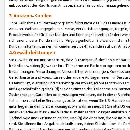
unbeschadet des Rechts von Amazon, Ersatz für darüber hinausgehen
3.Amazon-Kunden
Ihre Teilnahme am Partnerprogramm führt nicht dazu, dass unsere Kun
Amazon-Website angegebenen Preise, Verkaufsbedingungen, Regeln, Ri
Produktverkäufe für diese Kunden und können jederzeit geändert werde
sich einer unserer Kunden in einer Angelegenheit an Sie wenden, die 
Kunden mitteilen, dass er für Kundenservice-Fragen den auf der Ama
4.Gewährleistungen
Sie gewährleisten und sichern zu, dass (a) Sie gemäß dieser Vereinba
betreiben werden; (b) weder Ihre Teilnahme am Partnerprogramm noch d
Bestimmungen, Verordnungen, Vorschriften, Anordnungen, Konzessionen,
Gerichtsurteile und -beschlüsse oder andere Auflagen einer für Sie zu
Datenschutz, Werbung und Marketing) verstoßen; (c) Sie rechtswirksam 
nicht geschäftsfähig sind); (d) Sie den Nutzen der Teilnahme am Partne
Zusicherungen, Garantien oder Aussagen verlassen, die in dieser Verein
teilnehmen und keine Serviceangebote nutzen, wenn Sie US-Handelssa
unterliegen, in dem Sie Serviceangebote wahrnehmen; (f) Sie alle US
amerikanische Ausfuhr- und Wiederausfuhrbeschränkungen einhalten, 
Technologie und Leistungen gelten, und (g) die Angaben, die Sie im 
sind. Sie können Ihre Angaben aktualisieren, indem Sie sich über die 
Wir machen keine Zusicherungen und übernehmen keine Gewährleistun