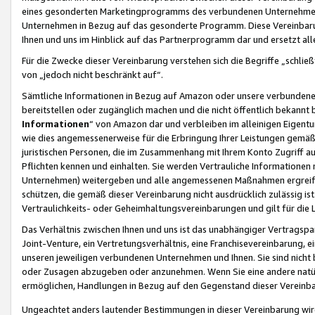
eines gesonderten Marketingprogramms des verbundenen Unternehmens
Unternehmen in Bezug auf das gesonderte Programm. Diese Vereinbarung
Ihnen und uns im Hinblick auf das Partnerprogramm dar und ersetzt al
Für die Zwecke dieser Vereinbarung verstehen sich die Begriffe „schließ
von „jedoch nicht beschränkt auf“.
Sämtliche Informationen in Bezug auf Amazon oder unsere verbunde
bereitstellen oder zugänglich machen und die nicht öffentlich bekannt bz
Informationen
“ von Amazon dar und verbleiben im alleinigen Eigent
wie dies angemessenerweise für die Erbringung Ihrer Leistungen gemäß d
juristischen Personen, die im Zusammenhang mit Ihrem Konto Zugriff au
Pflichten kennen und einhalten. Sie werden Vertrauliche Informationen 
Unternehmen) weitergeben und alle angemessenen Maßnahmen ergreifen
schützen, die gemäß dieser Vereinbarung nicht ausdrücklich zulässig is
Vertraulichkeits- oder Geheimhaltungsvereinbarungen und gilt für die
Das Verhältnis zwischen Ihnen und uns ist das unabhängiger Vertragspa
Joint-Venture, ein Vertretungsverhältnis, eine Franchisevereinbarung, 
unseren jeweiligen verbundenen Unternehmen und Ihnen. Sie sind ni
oder Zusagen abzugeben oder anzunehmen. Wenn Sie eine andere natürli
ermöglichen, Handlungen in Bezug auf den Gegenstand dieser Vereinbar
Ungeachtet anders lautender Bestimmungen in dieser Vereinbarung wird