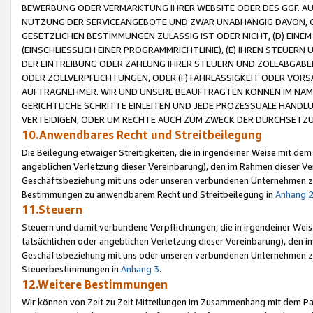
BEWERBUNG ODER VERMARKTUNG IHRER WEBSITE ODER DES GGF. AUF 
NUTZUNG DER SERVICEANGEBOTE UND ZWAR UNABHÄNGIG DAVON, O
GESETZLICHEN BESTIMMUNGEN ZULÄSSIG IST ODER NICHT, (D) EINE
(EINSCHLIESSLICH EINER PROGRAMMRICHTLINIE), (E) IHREN STEUER
DER EINTREIBUNG ODER ZAHLUNG IHRER STEUERN UND ZOLLABGAB
ODER ZOLLVERPFLICHTUNGEN, ODER (F) FAHRLÄSSIGKEIT ODER VORS
AUFTRAGNEHMER. WIR UND UNSERE BEAUFTRAGTEN KÖNNEN IM NAME
GERICHTLICHE SCHRITTE EINLEITEN UND JEDE PROZESSUALE HAND
VERTEIDIGEN, ODER UM RECHTE AUCH ZUM ZWECK DER DURCHSETZU
10.Anwendbares Recht und Streitbeilegung
Die Beilegung etwaiger Streitigkeiten, die in irgendeiner Weise mit de
angeblichen Verletzung dieser Vereinbarung), den im Rahmen dieser Ve
Geschäftsbeziehung mit uns oder unseren verbundenen Unternehmen zu
Bestimmungen zu anwendbarem Recht und Streitbeilegung in
Anhang 
11.Steuern
Steuern und damit verbundene Verpflichtungen, die in irgendeiner Wei
tatsächlichen oder angeblichen Verletzung dieser Vereinbarung), den 
Geschäftsbeziehung mit uns oder unseren verbundenen Unternehmen z
Steuerbestimmungen in
Anhang 3
.
12.Weitere Bestimmungen
Wir können von Zeit zu Zeit Mitteilungen im Zusammenhang mit dem Par