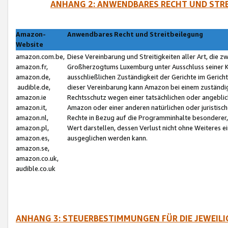
ANHANG 2: ANWENDBARES RECHT UND STRE
Amazon-
Anwendbares Recht und Streitbeilegung
Website
amazon.com.be,
Diese Vereinbarung und Streitigkeiten aller Art, die 
amazon.fr,
Großherzogtums Luxemburg unter Ausschluss seiner Kol
amazon.de,
ausschließlichen Zuständigkeit der Gerichte im Geri
audible.de,
dieser Vereinbarung kann Amazon bei einem zuständig
amazon.ie
Rechtsschutz wegen einer tatsächlichen oder angebli
amazon.it,
Amazon oder einer anderen natürlichen oder juristisc
amazon.nl,
Rechte in Bezug auf die Programminhalte besonderer,
amazon.pl,
Wert darstellen, dessen Verlust nicht ohne Weiteres e
amazon.es,
ausgeglichen werden kann.
amazon.se,
amazon.co.uk,
audible.co.uk
ANHANG 3: STEUERBESTIMMUNGEN FÜR DIE JEWEIL