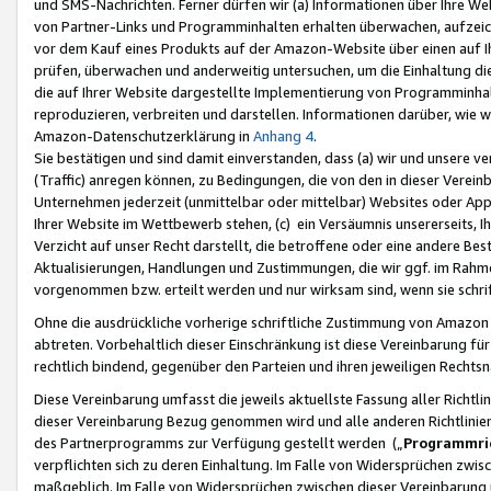
und SMS-Nachrichten. Ferner dürfen wir (a) Informationen über Ihre We
von Partner-Links und Programminhalten erhalten überwachen, aufzei
vor dem Kauf eines Produkts auf der Amazon-Website über einen auf Ih
prüfen, überwachen und anderweitig untersuchen, um die Einhaltung dies
die auf Ihrer Website dargestellte Implementierung von Programminhalt
reproduzieren, verbreiten und darstellen. Informationen darüber, wie w
Amazon-Datenschutzerklärung in
Anhang 4
.
Sie bestätigen und sind damit einverstanden, dass (a) wir und unsere 
(Traffic) anregen können, zu Bedingungen, die von den in dieser Vere
Unternehmen jederzeit (unmittelbar oder mittelbar) Websites oder Appl
Ihrer Website im Wettbewerb stehen, (c) ein Versäumnis unsererseits, I
Verzicht auf unser Recht darstellt, die betroffene oder eine andere B
Aktualisierungen, Handlungen und Zustimmungen, die wir ggf. im Rahme
vorgenommen bzw. erteilt werden und nur wirksam sind, wenn sie schri
Ohne die ausdrückliche vorherige schriftliche Zustimmung von Amazon
abtreten. Vorbehaltlich dieser Einschränkung ist diese Vereinbarung f
rechtlich bindend, gegenüber den Parteien und ihren jeweiligen Rech
Diese Vereinbarung umfasst die jeweils aktuellste Fassung aller Richtli
dieser Vereinbarung Bezug genommen wird und alle anderen Richtlinie
des Partnerprogramms zur Verfügung gestellt werden („
Programmric
verpflichten sich zu deren Einhaltung. Im Falle von Widersprüchen zwi
maßgeblich. Im Falle von Widersprüchen zwischen dieser Vereinbarun