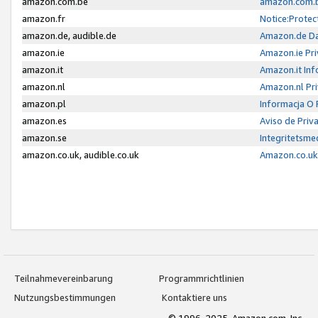
amazon.com.be
amazon.com.b
amazon.fr
Notice:Protec
amazon.de, audible.de
Amazon.de Da
amazon.ie
Amazon.ie Pri
amazon.it
Amazon.it Inf
amazon.nl
Amazon.nl Pri
amazon.pl
Informacja O
amazon.es
Aviso de Priv
amazon.se
Integritetsm
amazon.co.uk, audible.co.uk
Amazon.co.uk 
Teilnahmevereinbarung
Programmrichtlinien
Nutzungsbestimmungen
Kontaktiere uns