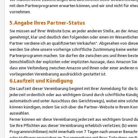
mit dem Partnerprogramm erwarten können, und wir sind nicht für etwa
vornehmen.
5.Angabe Ihres Partner-Status
Sie müssen auf Ihrer Website bzw. an jeder anderen Stelle, an der Am
genehmigt, klar und deutlich den folgenden oder einen im Wesentlichen
Partner verdiene ich an qualifizierten Verkäufen“. Abgesehen von die
werden Sie ohne unsere vorherige schriftliche Zustimmung keine weite
Partnerprogramm machen. Sie dürfen die zwischen uns und Ihnen best
(einschließlich der expliziten oder impliziten Aussage, dass Amazon Si
dass eine Verbindung zwischen Amazon und Ihnen oder einer anderen natü
vorliegenden Vereinbarung ausdrücklich gestattet ist.
6.Laufzeit und Kündigung
Die Laufzeit dieser Vereinbarung beginnt mit Ihrer Anmeldung für die 
jederzeit ordentlich oder aus wichtigem Grund durch schriftliche Kündi
automatisch und unter Ausschluss des Gerichtswegs), wobei eine solch
können kündigen, indem Sie sich über die Partner-Website in Ihrem Ko
auswählen.
Ferner können wir diese Vereinbarung jederzeit aus wichtigem Grund dur
Sie Ihre Pflichten aus dieser Vereinbarung erheblich verletzen; (b) wen
Programmrichtlinien) nicht innerhalb von 7 Tagen nach unserer Benachr
oder Haftungsansprüchen im Zusammenhang mit Ihrer Teilnahme am Pa