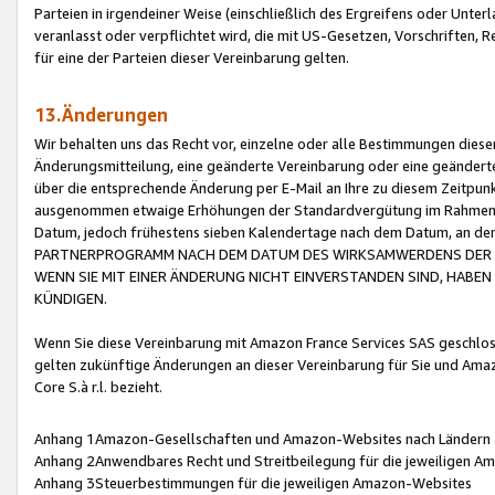
Parteien in irgendeiner Weise (einschließlich des Ergreifens oder Unt
veranlasst oder verpflichtet wird, die mit US-Gesetzen, Vorschriften,
für eine der Parteien dieser Vereinbarung gelten.
13.Änderungen
Wir behalten uns das Recht vor, einzelne oder alle Bestimmungen diese
Änderungsmitteilung, eine geänderte Vereinbarung oder eine geänderte 
über die entsprechende Änderung per E-Mail an Ihre zu diesem Zeitpun
ausgenommen etwaige Erhöhungen der Standardvergütung im Rahmen
Datum, jedoch frühestens sieben Kalendertage nach dem Datum, an de
PARTNERPROGRAMM NACH DEM DATUM DES WIRKSAMWERDENS DER Ä
WENN SIE MIT EINER ÄNDERUNG NICHT EINVERSTANDEN SIND, HABEN S
KÜNDIGEN.
Wenn Sie diese Vereinbarung mit Amazon France Services SAS geschlo
gelten zukünftige Änderungen an dieser Vereinbarung für Sie und Ama
Core S.à r.l. bezieht.
Anhang 1Amazon-Gesellschaften und Amazon-Websites nach Ländern
Anhang 2Anwendbares Recht und Streitbeilegung für die jeweiligen 
Anhang 3Steuerbestimmungen für die jeweiligen Amazon-Websites