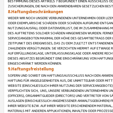
BESTIMMUNG DIESES ARTIKELS 7 BEGRÜNDET EINEN AUSSCHLUSS 
ZUSICHERUNGEN, DIE NACH DEN ANWENDBAREN GESETZLICHEN BE
8.Haftungsbeschränkungen
WEDER WIR NOCH UNSERE VERBUNDENEN UNTERNEHMEN ODER LIZEN
ODER EXEMPLARISCHE SCHÄDEN ODER SCHÄDEN AUFGRUND ENTGANG
NUTZUNGSAUSFALL ODER DATENVERLUST, DIE IM ZUSAMMENHANG MI
DES AUFTRETENS SOLCHER SCHÄDEN HINGEWIESEN WURDEN. FERN
SERVICEANGEBOTEN MAXIMAL DER HÖHE DES GESAMTBETRAGS DER 
ZEITPUNKT DES EREIGNISSES, DAS ZU DEM ZULETZT ENTSTANDENE
ZAHLENDEN VERGÜTUNGEN. SIE VERZICHTEN HIERMIT AUF ETWAIGE 
AUF ERFÜLLUNGSKLAGE, UNTERLASSUNGSKLAGE ODER ANDERE RECHT
DIESES ABSATZES BEGRÜNDET EINE EINSCHRÄNKUNG VON HAFTUNG
EINGESCHRÄNKT WERDEN KÖNNEN.
9.Haftungsfreistellung
SOFERN UND SOWEIT EIN HAFTUNGSAUSSCHLUSS NACH DEN ANWENDB
HAFTUNG FÜR ANGELEGENHEITEN AUS, DIE UNMITTELBAR ODER MITT
WEBSITE (EINSCHLIESSLICH IHRER NUTZUNG DER SERVICEANGEBOTE)
VERPFLICHTEN SICH, UNS, UNSERE VERBUNDENEN UNTERNEHMEN UN
(OFFICERS), ORGANMITGLIEDER (DIRECTORS) UND VERTRETER VON 
AUSLAGEN (EINSCHLIESSLICH ANGEMESSENER ANWALTSGEBÜHREN) FR
IHRER WEBSITE BZW. AUF IHRER WEBSITE ERSCHEINENDEM MATERIAL
MATERIALS MIT ANDEREN APPLIKATIONEN, INHALTEN ODER PROZESSE