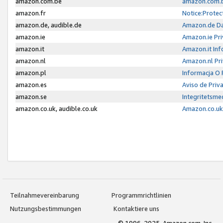
amazon.com.be
amazon.com.b
amazon.fr
Notice:Protec
amazon.de, audible.de
Amazon.de Da
amazon.ie
Amazon.ie Pri
amazon.it
Amazon.it Inf
amazon.nl
Amazon.nl Pri
amazon.pl
Informacja O
amazon.es
Aviso de Priv
amazon.se
Integritetsm
amazon.co.uk, audible.co.uk
Amazon.co.uk 
Teilnahmevereinbarung
Programmrichtlinien
Nutzungsbestimmungen
Kontaktiere uns