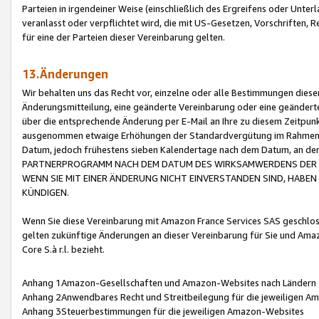
Parteien in irgendeiner Weise (einschließlich des Ergreifens oder Unt
veranlasst oder verpflichtet wird, die mit US-Gesetzen, Vorschriften,
für eine der Parteien dieser Vereinbarung gelten.
13.Änderungen
Wir behalten uns das Recht vor, einzelne oder alle Bestimmungen diese
Änderungsmitteilung, eine geänderte Vereinbarung oder eine geänderte 
über die entsprechende Änderung per E-Mail an Ihre zu diesem Zeitpun
ausgenommen etwaige Erhöhungen der Standardvergütung im Rahmen
Datum, jedoch frühestens sieben Kalendertage nach dem Datum, an de
PARTNERPROGRAMM NACH DEM DATUM DES WIRKSAMWERDENS DER Ä
WENN SIE MIT EINER ÄNDERUNG NICHT EINVERSTANDEN SIND, HABEN S
KÜNDIGEN.
Wenn Sie diese Vereinbarung mit Amazon France Services SAS geschlo
gelten zukünftige Änderungen an dieser Vereinbarung für Sie und Ama
Core S.à r.l. bezieht.
Anhang 1Amazon-Gesellschaften und Amazon-Websites nach Ländern
Anhang 2Anwendbares Recht und Streitbeilegung für die jeweiligen 
Anhang 3Steuerbestimmungen für die jeweiligen Amazon-Websites