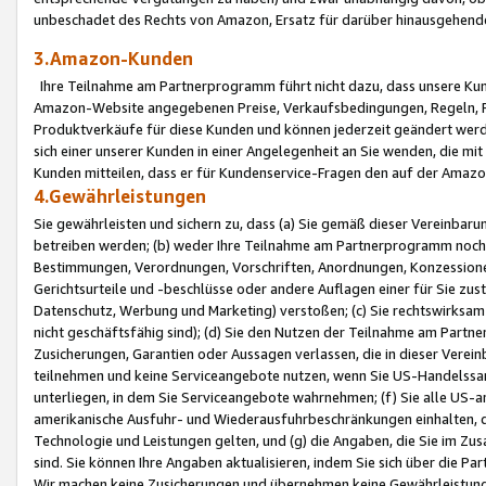
unbeschadet des Rechts von Amazon, Ersatz für darüber hinausgehen
3.Amazon-Kunden
Ihre Teilnahme am Partnerprogramm führt nicht dazu, dass unsere Kun
Amazon-Website angegebenen Preise, Verkaufsbedingungen, Regeln, Ri
Produktverkäufe für diese Kunden und können jederzeit geändert werde
sich einer unserer Kunden in einer Angelegenheit an Sie wenden, die 
Kunden mitteilen, dass er für Kundenservice-Fragen den auf der Ama
4.Gewährleistungen
Sie gewährleisten und sichern zu, dass (a) Sie gemäß dieser Vereinba
betreiben werden; (b) weder Ihre Teilnahme am Partnerprogramm noch d
Bestimmungen, Verordnungen, Vorschriften, Anordnungen, Konzessionen,
Gerichtsurteile und -beschlüsse oder andere Auflagen einer für Sie zu
Datenschutz, Werbung und Marketing) verstoßen; (c) Sie rechtswirksam 
nicht geschäftsfähig sind); (d) Sie den Nutzen der Teilnahme am Partne
Zusicherungen, Garantien oder Aussagen verlassen, die in dieser Verein
teilnehmen und keine Serviceangebote nutzen, wenn Sie US-Handelssa
unterliegen, in dem Sie Serviceangebote wahrnehmen; (f) Sie alle US
amerikanische Ausfuhr- und Wiederausfuhrbeschränkungen einhalten, 
Technologie und Leistungen gelten, und (g) die Angaben, die Sie im 
sind. Sie können Ihre Angaben aktualisieren, indem Sie sich über die 
Wir machen keine Zusicherungen und übernehmen keine Gewährleistun