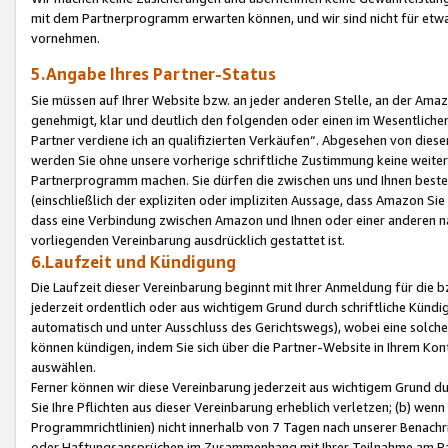
mit dem Partnerprogramm erwarten können, und wir sind nicht für etwa
vornehmen.
5.Angabe Ihres Partner-Status
Sie müssen auf Ihrer Website bzw. an jeder anderen Stelle, an der Am
genehmigt, klar und deutlich den folgenden oder einen im Wesentlichen
Partner verdiene ich an qualifizierten Verkäufen“. Abgesehen von die
werden Sie ohne unsere vorherige schriftliche Zustimmung keine weite
Partnerprogramm machen. Sie dürfen die zwischen uns und Ihnen best
(einschließlich der expliziten oder impliziten Aussage, dass Amazon Si
dass eine Verbindung zwischen Amazon und Ihnen oder einer anderen natü
vorliegenden Vereinbarung ausdrücklich gestattet ist.
6.Laufzeit und Kündigung
Die Laufzeit dieser Vereinbarung beginnt mit Ihrer Anmeldung für die 
jederzeit ordentlich oder aus wichtigem Grund durch schriftliche Kündi
automatisch und unter Ausschluss des Gerichtswegs), wobei eine solch
können kündigen, indem Sie sich über die Partner-Website in Ihrem Ko
auswählen.
Ferner können wir diese Vereinbarung jederzeit aus wichtigem Grund dur
Sie Ihre Pflichten aus dieser Vereinbarung erheblich verletzen; (b) wen
Programmrichtlinien) nicht innerhalb von 7 Tagen nach unserer Benachr
oder Haftungsansprüchen im Zusammenhang mit Ihrer Teilnahme am Pa