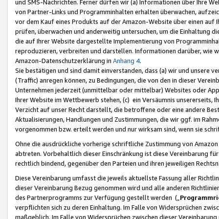
und SMS-Nachrichten. Ferner dürfen wir (a) Informationen über Ihre We
von Partner-Links und Programminhalten erhalten überwachen, aufzei
vor dem Kauf eines Produkts auf der Amazon-Website über einen auf Ih
prüfen, überwachen und anderweitig untersuchen, um die Einhaltung dies
die auf Ihrer Website dargestellte Implementierung von Programminhalt
reproduzieren, verbreiten und darstellen. Informationen darüber, wie w
Amazon-Datenschutzerklärung in
Anhang 4
.
Sie bestätigen und sind damit einverstanden, dass (a) wir und unsere 
(Traffic) anregen können, zu Bedingungen, die von den in dieser Vere
Unternehmen jederzeit (unmittelbar oder mittelbar) Websites oder Appl
Ihrer Website im Wettbewerb stehen, (c) ein Versäumnis unsererseits, I
Verzicht auf unser Recht darstellt, die betroffene oder eine andere B
Aktualisierungen, Handlungen und Zustimmungen, die wir ggf. im Rahme
vorgenommen bzw. erteilt werden und nur wirksam sind, wenn sie schri
Ohne die ausdrückliche vorherige schriftliche Zustimmung von Amazon
abtreten. Vorbehaltlich dieser Einschränkung ist diese Vereinbarung f
rechtlich bindend, gegenüber den Parteien und ihren jeweiligen Rech
Diese Vereinbarung umfasst die jeweils aktuellste Fassung aller Richtli
dieser Vereinbarung Bezug genommen wird und alle anderen Richtlinie
des Partnerprogramms zur Verfügung gestellt werden („
Programmric
verpflichten sich zu deren Einhaltung. Im Falle von Widersprüchen zwi
maßgeblich. Im Falle von Widersprüchen zwischen dieser Vereinbarun