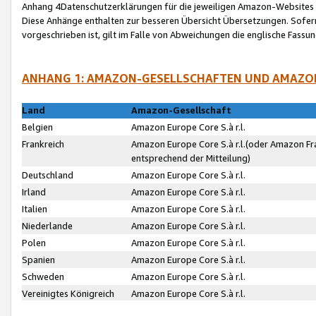
Anhang 4Datenschutzerklärungen für die jeweiligen Amazon-Websites
Diese Anhänge enthalten zur besseren Übersicht Übersetzungen. Sofe
vorgeschrieben ist, gilt im Falle von Abweichungen die englische Fass
ANHANG 1: AMAZON-GESELLSCHAFTEN UND AMAZO
Land
Amazon-Gesellschaft
Belgien
Amazon Europe Core S.à r.l.
Frankreich
Amazon Europe Core S.à r.l.(oder Amazon Fr
entsprechend der Mitteilung)
Deutschland
Amazon Europe Core S.à r.l.
Irland
Amazon Europe Core S.à r.l.
Italien
Amazon Europe Core S.à r.l.
Niederlande
Amazon Europe Core S.à r.l.
Polen
Amazon Europe Core S.à r.l.
Spanien
Amazon Europe Core S.à r.l.
Schweden
Amazon Europe Core S.à r.l.
Vereinigtes Königreich
Amazon Europe Core S.à r.l.