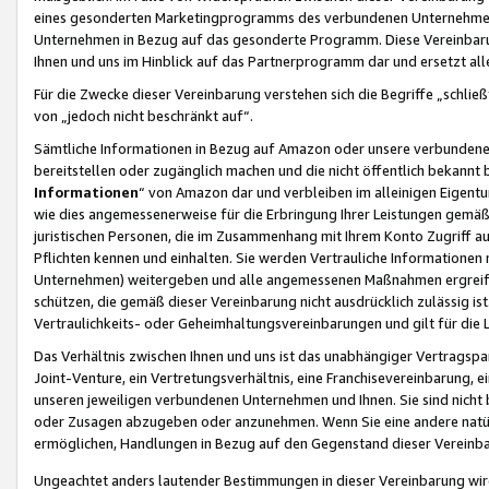
eines gesonderten Marketingprogramms des verbundenen Unternehmens
Unternehmen in Bezug auf das gesonderte Programm. Diese Vereinbarung
Ihnen und uns im Hinblick auf das Partnerprogramm dar und ersetzt al
Für die Zwecke dieser Vereinbarung verstehen sich die Begriffe „schließ
von „jedoch nicht beschränkt auf“.
Sämtliche Informationen in Bezug auf Amazon oder unsere verbunde
bereitstellen oder zugänglich machen und die nicht öffentlich bekannt bz
Informationen
“ von Amazon dar und verbleiben im alleinigen Eigent
wie dies angemessenerweise für die Erbringung Ihrer Leistungen gemäß d
juristischen Personen, die im Zusammenhang mit Ihrem Konto Zugriff au
Pflichten kennen und einhalten. Sie werden Vertrauliche Informationen 
Unternehmen) weitergeben und alle angemessenen Maßnahmen ergreifen
schützen, die gemäß dieser Vereinbarung nicht ausdrücklich zulässig is
Vertraulichkeits- oder Geheimhaltungsvereinbarungen und gilt für die
Das Verhältnis zwischen Ihnen und uns ist das unabhängiger Vertragspa
Joint-Venture, ein Vertretungsverhältnis, eine Franchisevereinbarung, 
unseren jeweiligen verbundenen Unternehmen und Ihnen. Sie sind ni
oder Zusagen abzugeben oder anzunehmen. Wenn Sie eine andere natürli
ermöglichen, Handlungen in Bezug auf den Gegenstand dieser Vereinbar
Ungeachtet anders lautender Bestimmungen in dieser Vereinbarung wird