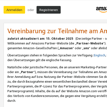
Anmelden
Registrieren
oder
Vereinbarung zur Teilnahme am 
zuletzt aktualisiert am
:
15. Oktober 2025
(Derzeitige Partner - 
Willkommen auf Amazons Partner-Website (die „
Partner-Website
“)
genannten Amazon-Gesellschaften („
Amazon
“ oder „
uns
“ oder ähnli
Übersetzungen stehen in folgenden Sprachen zur Verfügung :
Englisch
,
den Übersetzungen gilt die englische Fassung.
Natürliche oder juristische Personen, die an unserem Marketing-Partn
oder ein „
Partner
“), müssen die Vereinbarung zur Teilnahme am Ama
Ihrer Anmeldung auf bzw. Nutzung der Partner-Website stimmen Sie die
zu, die durch Bezugnahme einen wesentlichen Bestandteil dieser Verei
Partnerprogramm, die IP-Lizenz für das Partnerprogramm, den Vergütu
Partnerprogramm). Inhalte, die du auf der Website Amazon.com veröffe
des Verbots von Kundenrezensionen, die gegen eine Vergütung erstellt, 
durch.