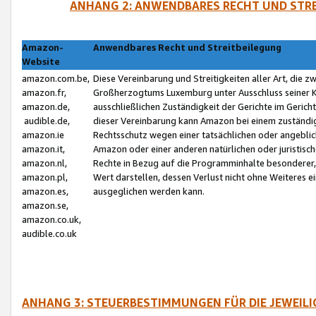
ANHANG 2: ANWENDBARES RECHT UND STRE
Amazon-
Anwendbares Recht und Streitbeilegung
Website
amazon.com.be,
Diese Vereinbarung und Streitigkeiten aller Art, die 
amazon.fr,
Großherzogtums Luxemburg unter Ausschluss seiner Kol
amazon.de,
ausschließlichen Zuständigkeit der Gerichte im Geri
audible.de,
dieser Vereinbarung kann Amazon bei einem zuständig
amazon.ie
Rechtsschutz wegen einer tatsächlichen oder angebli
amazon.it,
Amazon oder einer anderen natürlichen oder juristisc
amazon.nl,
Rechte in Bezug auf die Programminhalte besonderer,
amazon.pl,
Wert darstellen, dessen Verlust nicht ohne Weiteres e
amazon.es,
ausgeglichen werden kann.
amazon.se,
amazon.co.uk,
audible.co.uk
ANHANG 3: STEUERBESTIMMUNGEN FÜR DIE JEWEIL