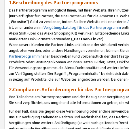
1.Beschreibung des Partnerprogramms
Das Partnerprogramm ermöglicht Ihnen, mit Ihrer Website, Ihren nutzer
(nur verfügbar für Partner, die eine Partner-ID für die Amazon UK We
„
Website
“) Geld zu verdienen, indem Sie Ihre Website mit einer der in
ist, einer anderen im
Vergütungskatalog für das Partnerprogramm
enth
Alexa Skill (über das Alexa Shopping Kit) verlinken. Entsprechende Lin
markierten Link-Formate verwenden („
Partner-Links
“).
Wenn unsere Kunden die Partner-Links anklicken oder sich damit verbi
angeboten werden, oder andere Handlungen vornehmen, können Sie eine
Partnerprogramm
näher beschrieben (und vorbehaltlich der dort festg
Produkte oder Leistungen können wir Ihnen Daten, Bilder, Texte, Linkfo
für Anwendungsprogramme, die Alexa-Funktionalität und weitere Inf
zur Verfügung stellen. Der Begriff „Programminhalte“ bezieht sich dabe
in Bezug auf Produkte, die auf Websites angeboten werden, bei denen 
2.Compliance-Anforderungen für das Partnerprog
Ihre Teilnahme am Partnerprogramm und der Bezug einer Vergütung setz
Sie sind verpflichtet, uns umgehend alle Informationen zu geben, die w
Für den Fall, dass Sie gegen diese Vereinbarung oder andere anwendba
uns zur Verfügung stehenden Rechten und Rechtsbehelfen, das Recht vo
Vergütungen ohne weitere Ankündigung (soweit nach geltendem Recht z
entsprechende Vergütungen zu haben) und zwar unabhängig davon, ob 