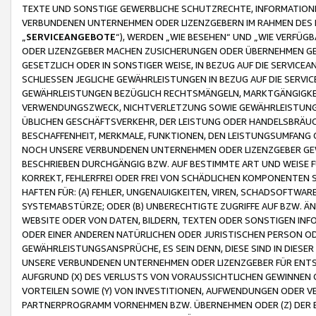
TEXTE UND SONSTIGE GEWERBLICHE SCHUTZRECHTE, INFORMATIONE
VERBUNDENEN UNTERNEHMEN ODER LIZENZGEBERN IM RAHMEN DES
„
SERVICEANGEBOTE
“), WERDEN „WIE BESEHEN“ UND „WIE VERFÜ
ODER LIZENZGEBER MACHEN ZUSICHERUNGEN ODER ÜBERNEHMEN GEW
GESETZLICH ODER IN SONSTIGER WEISE, IN BEZUG AUF DIE SERVI
SCHLIESSEN JEGLICHE GEWÄHRLEISTUNGEN IN BEZUG AUF DIE SERVI
GEWÄHRLEISTUNGEN BEZÜGLICH RECHTSMÄNGELN, MARKTGÄNGIGKEIT
VERWENDUNGSZWECK, NICHTVERLETZUNG SOWIE GEWÄHRLEISTUNGEN 
ÜBLICHEN GESCHÄFTSVERKEHR, DER LEISTUNG ODER HANDELSBRÄUCH
BESCHAFFENHEIT, MERKMALE, FUNKTIONEN, DEN LEISTUNGSUMFANG 
NOCH UNSERE VERBUNDENEN UNTERNEHMEN ODER LIZENZGEBER GEWÄ
BESCHRIEBEN DURCHGÄNGIG BZW. AUF BESTIMMTE ART UND WEISE
KORREKT, FEHLERFREI ODER FREI VON SCHÄDLICHEN KOMPONENTEN
HAFTEN FÜR: (A) FEHLER, UNGENAUIGKEITEN, VIREN, SCHADSOFTW
SYSTEMABSTÜRZE; ODER (B) UNBERECHTIGTE ZUGRIFFE AUF BZW. 
WEBSITE ODER VON DATEN, BILDERN, TEXTEN ODER SONSTIGEN INF
ODER EINER ANDEREN NATÜRLICHEN ODER JURISTISCHEN PERSON OD
GEWÄHRLEISTUNGSANSPRÜCHE, ES SEIN DENN, DIESE SIND IN DIES
UNSERE VERBUNDENEN UNTERNEHMEN ODER LIZENZGEBER FÜR EN
AUFGRUND (X) DES VERLUSTS VON VORAUSSICHTLICHEN GEWINNEN
VORTEILEN SOWIE (Y) VON INVESTITIONEN, AUFWENDUNGEN ODER VE
PARTNERPROGRAMM VORNEHMEN BZW. ÜBERNEHMEN ODER (Z) DER 