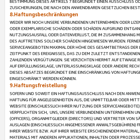
BESTIMMUNG DIESES ARTIKELS 7 BEGRÜNDET EINEN AUSSCHLUSS 
ZUSICHERUNGEN, DIE NACH DEN ANWENDBAREN GESETZLICHEN BE
8.Haftungsbeschränkungen
WEDER WIR NOCH UNSERE VERBUNDENEN UNTERNEHMEN ODER LIZEN
ODER EXEMPLARISCHE SCHÄDEN ODER SCHÄDEN AUFGRUND ENTGANG
NUTZUNGSAUSFALL ODER DATENVERLUST, DIE IM ZUSAMMENHANG MI
DES AUFTRETENS SOLCHER SCHÄDEN HINGEWIESEN WURDEN. FERN
SERVICEANGEBOTEN MAXIMAL DER HÖHE DES GESAMTBETRAGS DER 
ZEITPUNKT DES EREIGNISSES, DAS ZU DEM ZULETZT ENTSTANDENE
ZAHLENDEN VERGÜTUNGEN. SIE VERZICHTEN HIERMIT AUF ETWAIGE 
AUF ERFÜLLUNGSKLAGE, UNTERLASSUNGSKLAGE ODER ANDERE RECHT
DIESES ABSATZES BEGRÜNDET EINE EINSCHRÄNKUNG VON HAFTUNG
EINGESCHRÄNKT WERDEN KÖNNEN.
9.Haftungsfreistellung
SOFERN UND SOWEIT EIN HAFTUNGSAUSSCHLUSS NACH DEN ANWENDB
HAFTUNG FÜR ANGELEGENHEITEN AUS, DIE UNMITTELBAR ODER MITT
WEBSITE (EINSCHLIESSLICH IHRER NUTZUNG DER SERVICEANGEBOTE)
VERPFLICHTEN SICH, UNS, UNSERE VERBUNDENEN UNTERNEHMEN UN
(OFFICERS), ORGANMITGLIEDER (DIRECTORS) UND VERTRETER VON 
AUSLAGEN (EINSCHLIESSLICH ANGEMESSENER ANWALTSGEBÜHREN) FR
IHRER WEBSITE BZW. AUF IHRER WEBSITE ERSCHEINENDEM MATERIAL
MATERIALS MIT ANDEREN APPLIKATIONEN, INHALTEN ODER PROZESSE