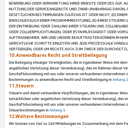
BEWERBUNG ODER VERMARKTUNG IHRER WEBSITE ODER DES GGF. AUF 
NUTZUNG DER SERVICEANGEBOTE UND ZWAR UNABHÄNGIG DAVON, O
GESETZLICHEN BESTIMMUNGEN ZULÄSSIG IST ODER NICHT, (D) EINE
(EINSCHLIESSLICH EINER PROGRAMMRICHTLINIE), (E) IHREN STEUER
DER EINTREIBUNG ODER ZAHLUNG IHRER STEUERN UND ZOLLABGAB
ODER ZOLLVERPFLICHTUNGEN, ODER (F) FAHRLÄSSIGKEIT ODER VORS
AUFTRAGNEHMER. WIR UND UNSERE BEAUFTRAGTEN KÖNNEN IM NAME
GERICHTLICHE SCHRITTE EINLEITEN UND JEDE PROZESSUALE HAND
VERTEIDIGEN, ODER UM RECHTE AUCH ZUM ZWECK DER DURCHSETZU
10.Anwendbares Recht und Streitbeilegung
Die Beilegung etwaiger Streitigkeiten, die in irgendeiner Weise mit de
angeblichen Verletzung dieser Vereinbarung), den im Rahmen dieser Ve
Geschäftsbeziehung mit uns oder unseren verbundenen Unternehmen zu
Bestimmungen zu anwendbarem Recht und Streitbeilegung in
Anhang 
11.Steuern
Steuern und damit verbundene Verpflichtungen, die in irgendeiner Wei
tatsächlichen oder angeblichen Verletzung dieser Vereinbarung), den 
Geschäftsbeziehung mit uns oder unseren verbundenen Unternehmen z
Steuerbestimmungen in
Anhang 3
.
12.Weitere Bestimmungen
Wir können von Zeit zu Zeit Mitteilungen im Zusammenhang mit dem Par