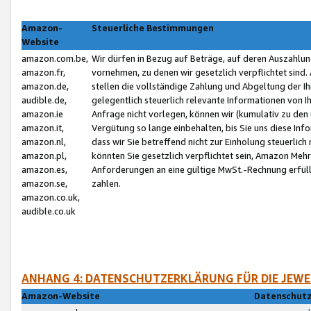
Amazon-
Steuerliche Bestimmungen
Website
amazon.com.be,
Wir dürfen in Bezug auf Beträge, auf deren Auszahlun
amazon.fr,
vornehmen, zu denen wir gesetzlich verpflichtet sind
amazon.de,
stellen die vollständige Zahlung und Abgeltung der 
audible.de,
gelegentlich steuerlich relevante Informationen von I
amazon.ie
Anfrage nicht vorlegen, können wir (kumulativ zu de
amazon.it,
Vergütung so lange einbehalten, bis Sie uns diese Inf
amazon.nl,
dass wir Sie betreffend nicht zur Einholung steuerlich 
amazon.pl,
könnten Sie gesetzlich verpflichtet sein, Amazon Meh
amazon.es,
Anforderungen an eine gültige MwSt.-Rechnung erfüllt
amazon.se,
zahlen.
amazon.co.uk,
audible.co.uk
ANHANG 4: DATENSCHUTZERKLÄRUNG FÜR DIE JEWE
Amazon-Website
Datenschutz