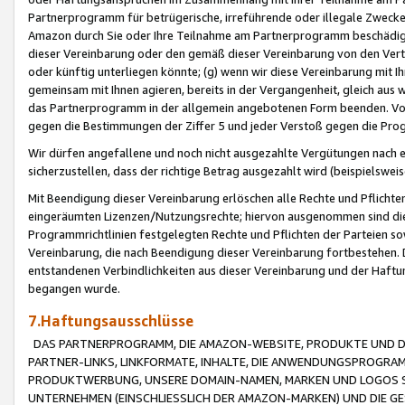
Partnerprogramm für betrügerische, irreführende oder illegale Zwecke
Amazon durch Sie oder Ihre Teilnahme am Partnerprogramm beschädig
dieser Vereinbarung oder den gemäß dieser Vereinbarung von den Vertr
oder künftig unterliegen könnte; (g) wenn wir diese Vereinbarung mit I
gemeinsam mit Ihnen agieren, bereits in der Vergangenheit, gleich aus
das Partnerprogramm in der allgemein angebotenen Form beenden. Vors
gegen die Bestimmungen der Ziffer 5 und jeder Verstoß gegen die Prog
Wir dürfen angefallene und noch nicht ausgezahlte Vergütungen nach 
sicherzustellen, dass der richtige Betrag ausgezahlt wird (beispielsw
Mit Beendigung dieser Vereinbarung erlöschen alle Rechte und Pflichte
eingeräumten Lizenzen/Nutzungsrechte; hiervon ausgenommen sind die in 
Programmrichtlinien festgelegten Rechte und Pflichten der Parteien sow
Vereinbarung, die nach Beendigung dieser Vereinbarung fortbestehen. D
entstandenen Verbindlichkeiten aus dieser Vereinbarung und der Haft
begangen wurde.
7.Haftungsausschlüsse
DAS PARTNERPROGRAMM, DIE AMAZON-WEBSITE, PRODUKTE UND DI
PARTNER-LINKS, LINKFORMATE, INHALTE, DIE ANWENDUNGSPROGR
PRODUKTWERBUNG, UNSERE DOMAIN-NAMEN, MARKEN UND LOGOS S
UNTERNEHMEN (EINSCHLIESSLICH DER AMAZON-MARKEN) UND DIE GE