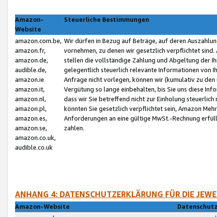
Amazon-
Steuerliche Bestimmungen
Website
amazon.com.be,
Wir dürfen in Bezug auf Beträge, auf deren Auszahlun
amazon.fr,
vornehmen, zu denen wir gesetzlich verpflichtet sind
amazon.de,
stellen die vollständige Zahlung und Abgeltung der 
audible.de,
gelegentlich steuerlich relevante Informationen von I
amazon.ie
Anfrage nicht vorlegen, können wir (kumulativ zu de
amazon.it,
Vergütung so lange einbehalten, bis Sie uns diese Inf
amazon.nl,
dass wir Sie betreffend nicht zur Einholung steuerlich 
amazon.pl,
könnten Sie gesetzlich verpflichtet sein, Amazon Meh
amazon.es,
Anforderungen an eine gültige MwSt.-Rechnung erfüllt
amazon.se,
zahlen.
amazon.co.uk,
audible.co.uk
ANHANG 4: DATENSCHUTZERKLÄRUNG FÜR DIE JEWE
Amazon-Website
Datenschutz