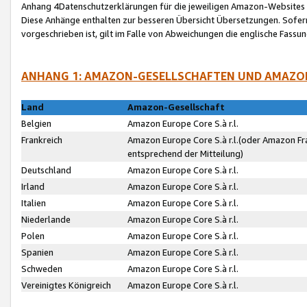
Anhang 4Datenschutzerklärungen für die jeweiligen Amazon-Websites
Diese Anhänge enthalten zur besseren Übersicht Übersetzungen. Sofe
vorgeschrieben ist, gilt im Falle von Abweichungen die englische Fass
ANHANG 1: AMAZON-GESELLSCHAFTEN UND AMAZO
Land
Amazon-Gesellschaft
Belgien
Amazon Europe Core S.à r.l.
Frankreich
Amazon Europe Core S.à r.l.(oder Amazon Fr
entsprechend der Mitteilung)
Deutschland
Amazon Europe Core S.à r.l.
Irland
Amazon Europe Core S.à r.l.
Italien
Amazon Europe Core S.à r.l.
Niederlande
Amazon Europe Core S.à r.l.
Polen
Amazon Europe Core S.à r.l.
Spanien
Amazon Europe Core S.à r.l.
Schweden
Amazon Europe Core S.à r.l.
Vereinigtes Königreich
Amazon Europe Core S.à r.l.