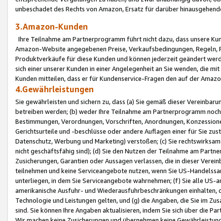
unbeschadet des Rechts von Amazon, Ersatz für darüber hinausgehen
3.Amazon-Kunden
Ihre Teilnahme am Partnerprogramm führt nicht dazu, dass unsere Kun
Amazon-Website angegebenen Preise, Verkaufsbedingungen, Regeln, Ri
Produktverkäufe für diese Kunden und können jederzeit geändert werde
sich einer unserer Kunden in einer Angelegenheit an Sie wenden, die 
Kunden mitteilen, dass er für Kundenservice-Fragen den auf der Ama
4.Gewährleistungen
Sie gewährleisten und sichern zu, dass (a) Sie gemäß dieser Vereinba
betreiben werden; (b) weder Ihre Teilnahme am Partnerprogramm noch d
Bestimmungen, Verordnungen, Vorschriften, Anordnungen, Konzessionen,
Gerichtsurteile und -beschlüsse oder andere Auflagen einer für Sie zu
Datenschutz, Werbung und Marketing) verstoßen; (c) Sie rechtswirksam 
nicht geschäftsfähig sind); (d) Sie den Nutzen der Teilnahme am Partne
Zusicherungen, Garantien oder Aussagen verlassen, die in dieser Verein
teilnehmen und keine Serviceangebote nutzen, wenn Sie US-Handelssa
unterliegen, in dem Sie Serviceangebote wahrnehmen; (f) Sie alle US
amerikanische Ausfuhr- und Wiederausfuhrbeschränkungen einhalten, 
Technologie und Leistungen gelten, und (g) die Angaben, die Sie im 
sind. Sie können Ihre Angaben aktualisieren, indem Sie sich über die 
Wir machen keine Zusicherungen und übernehmen keine Gewährleistun