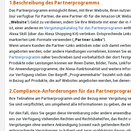
1.Beschreibung des Partnerprogramms
Das Partnerprogramm ermöglicht Ihnen, mit Ihrer Website, Ihren nutzer
(nur verfügbar für Partner, die eine Partner-ID für die Amazon UK We
„
Website
“) Geld zu verdienen, indem Sie Ihre Website mit einer der in
ist, einer anderen im
Vergütungskatalog für das Partnerprogramm
enth
Alexa Skill (über das Alexa Shopping Kit) verlinken. Entsprechende Lin
markierten Link-Formate verwenden („
Partner-Links
“).
Wenn unsere Kunden die Partner-Links anklicken oder sich damit verbi
angeboten werden, oder andere Handlungen vornehmen, können Sie eine
Partnerprogramm
näher beschrieben (und vorbehaltlich der dort festg
Produkte oder Leistungen können wir Ihnen Daten, Bilder, Texte, Linkfo
für Anwendungsprogramme, die Alexa-Funktionalität und weitere Inf
zur Verfügung stellen. Der Begriff „Programminhalte“ bezieht sich dabe
in Bezug auf Produkte, die auf Websites angeboten werden, bei denen 
2.Compliance-Anforderungen für das Partnerprog
Ihre Teilnahme am Partnerprogramm und der Bezug einer Vergütung setz
Sie sind verpflichtet, uns umgehend alle Informationen zu geben, die w
Für den Fall, dass Sie gegen diese Vereinbarung oder andere anwendba
uns zur Verfügung stehenden Rechten und Rechtsbehelfen, das Recht vo
Vergütungen ohne weitere Ankündigung (soweit nach geltendem Recht z
entsprechende Vergütungen zu haben) und zwar unabhängig davon, ob 