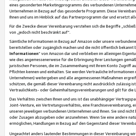
eines gesonderten Marketingprogramms des verbundenen Unternehmens
Unternehmen in Bezug auf das gesonderte Programm. Diese Vereinbarung
Ihnen und uns im Hinblick auf das Partnerprogramm dar und ersetzt al
Für die Zwecke dieser Vereinbarung verstehen sich die Begriffe „schließ
von „jedoch nicht beschränkt auf“.
Sämtliche Informationen in Bezug auf Amazon oder unsere verbunde
bereitstellen oder zugänglich machen und die nicht öffentlich bekannt bz
Informationen
“ von Amazon dar und verbleiben im alleinigen Eigent
wie dies angemessenerweise für die Erbringung Ihrer Leistungen gemäß d
juristischen Personen, die im Zusammenhang mit Ihrem Konto Zugriff au
Pflichten kennen und einhalten. Sie werden Vertrauliche Informationen 
Unternehmen) weitergeben und alle angemessenen Maßnahmen ergreifen
schützen, die gemäß dieser Vereinbarung nicht ausdrücklich zulässig is
Vertraulichkeits- oder Geheimhaltungsvereinbarungen und gilt für die
Das Verhältnis zwischen Ihnen und uns ist das unabhängiger Vertragspa
Joint-Venture, ein Vertretungsverhältnis, eine Franchisevereinbarung, 
unseren jeweiligen verbundenen Unternehmen und Ihnen. Sie sind ni
oder Zusagen abzugeben oder anzunehmen. Wenn Sie eine andere natürli
ermöglichen, Handlungen in Bezug auf den Gegenstand dieser Vereinbar
Ungeachtet anders lautender Bestimmungen in dieser Vereinbarung wird