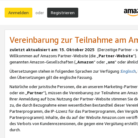
Anmelden
Registrieren
oder
Vereinbarung zur Teilnahme am 
zuletzt aktualisiert am
:
15. Oktober 2025
(Derzeitige Partner - 
Willkommen auf Amazons Partner-Website (die „
Partner-Website
“)
genannten Amazon-Gesellschaften („
Amazon
“ oder „
uns
“ oder ähnli
Übersetzungen stehen in folgenden Sprachen zur Verfügung :
Englisch
,
den Übersetzungen gilt die englische Fassung.
Natürliche oder juristische Personen, die an unserem Marketing-Partn
oder ein „
Partner
“), müssen die Vereinbarung zur Teilnahme am Ama
Ihrer Anmeldung auf bzw. Nutzung der Partner-Website stimmen Sie die
zu, die durch Bezugnahme einen wesentlichen Bestandteil dieser Verei
Partnerprogramm, die IP-Lizenz für das Partnerprogramm, den Vergütu
Partnerprogramm). Inhalte, die du auf der Website Amazon.com veröffe
des Verbots von Kundenrezensionen, die gegen eine Vergütung erstellt, 
durch.