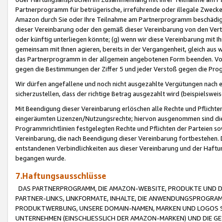
Partnerprogramm für betrügerische, irreführende oder illegale Zwecke
Amazon durch Sie oder Ihre Teilnahme am Partnerprogramm beschädig
dieser Vereinbarung oder den gemäß dieser Vereinbarung von den Vertr
oder künftig unterliegen könnte; (g) wenn wir diese Vereinbarung mit I
gemeinsam mit Ihnen agieren, bereits in der Vergangenheit, gleich aus
das Partnerprogramm in der allgemein angebotenen Form beenden. Vors
gegen die Bestimmungen der Ziffer 5 und jeder Verstoß gegen die Prog
Wir dürfen angefallene und noch nicht ausgezahlte Vergütungen nach 
sicherzustellen, dass der richtige Betrag ausgezahlt wird (beispielsw
Mit Beendigung dieser Vereinbarung erlöschen alle Rechte und Pflichte
eingeräumten Lizenzen/Nutzungsrechte; hiervon ausgenommen sind die in 
Programmrichtlinien festgelegten Rechte und Pflichten der Parteien sow
Vereinbarung, die nach Beendigung dieser Vereinbarung fortbestehen. D
entstandenen Verbindlichkeiten aus dieser Vereinbarung und der Haft
begangen wurde.
7.Haftungsausschlüsse
DAS PARTNERPROGRAMM, DIE AMAZON-WEBSITE, PRODUKTE UND DI
PARTNER-LINKS, LINKFORMATE, INHALTE, DIE ANWENDUNGSPROGR
PRODUKTWERBUNG, UNSERE DOMAIN-NAMEN, MARKEN UND LOGOS S
UNTERNEHMEN (EINSCHLIESSLICH DER AMAZON-MARKEN) UND DIE GE