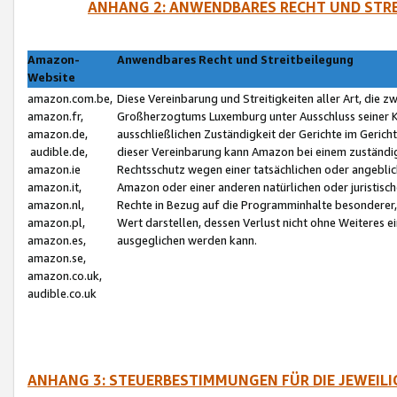
ANHANG 2: ANWENDBARES RECHT UND STRE
Amazon-
Anwendbares Recht und Streitbeilegung
Website
amazon.com.be,
Diese Vereinbarung und Streitigkeiten aller Art, die 
amazon.fr,
Großherzogtums Luxemburg unter Ausschluss seiner Kol
amazon.de,
ausschließlichen Zuständigkeit der Gerichte im Geri
audible.de,
dieser Vereinbarung kann Amazon bei einem zuständig
amazon.ie
Rechtsschutz wegen einer tatsächlichen oder angebli
amazon.it,
Amazon oder einer anderen natürlichen oder juristisc
amazon.nl,
Rechte in Bezug auf die Programminhalte besonderer,
amazon.pl,
Wert darstellen, dessen Verlust nicht ohne Weiteres e
amazon.es,
ausgeglichen werden kann.
amazon.se,
amazon.co.uk,
audible.co.uk
ANHANG 3: STEUERBESTIMMUNGEN FÜR DIE JEWEIL