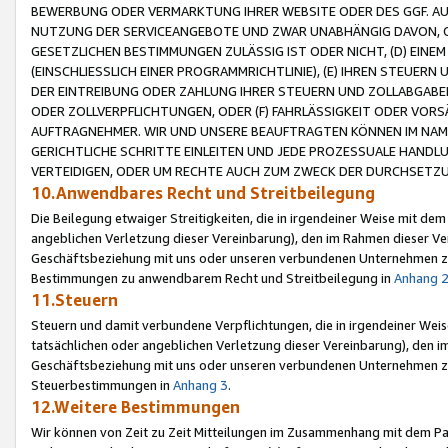
BEWERBUNG ODER VERMARKTUNG IHRER WEBSITE ODER DES GGF. AUF 
NUTZUNG DER SERVICEANGEBOTE UND ZWAR UNABHÄNGIG DAVON, O
GESETZLICHEN BESTIMMUNGEN ZULÄSSIG IST ODER NICHT, (D) EINE
(EINSCHLIESSLICH EINER PROGRAMMRICHTLINIE), (E) IHREN STEUER
DER EINTREIBUNG ODER ZAHLUNG IHRER STEUERN UND ZOLLABGAB
ODER ZOLLVERPFLICHTUNGEN, ODER (F) FAHRLÄSSIGKEIT ODER VORS
AUFTRAGNEHMER. WIR UND UNSERE BEAUFTRAGTEN KÖNNEN IM NAME
GERICHTLICHE SCHRITTE EINLEITEN UND JEDE PROZESSUALE HAND
VERTEIDIGEN, ODER UM RECHTE AUCH ZUM ZWECK DER DURCHSETZU
10.Anwendbares Recht und Streitbeilegung
Die Beilegung etwaiger Streitigkeiten, die in irgendeiner Weise mit de
angeblichen Verletzung dieser Vereinbarung), den im Rahmen dieser Ve
Geschäftsbeziehung mit uns oder unseren verbundenen Unternehmen zu
Bestimmungen zu anwendbarem Recht und Streitbeilegung in
Anhang 
11.Steuern
Steuern und damit verbundene Verpflichtungen, die in irgendeiner Wei
tatsächlichen oder angeblichen Verletzung dieser Vereinbarung), den 
Geschäftsbeziehung mit uns oder unseren verbundenen Unternehmen z
Steuerbestimmungen in
Anhang 3
.
12.Weitere Bestimmungen
Wir können von Zeit zu Zeit Mitteilungen im Zusammenhang mit dem Par