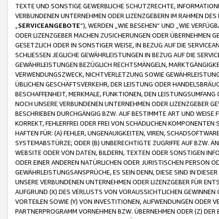
TEXTE UND SONSTIGE GEWERBLICHE SCHUTZRECHTE, INFORMATIONE
VERBUNDENEN UNTERNEHMEN ODER LIZENZGEBERN IM RAHMEN DES
„
SERVICEANGEBOTE
“), WERDEN „WIE BESEHEN“ UND „WIE VERFÜ
ODER LIZENZGEBER MACHEN ZUSICHERUNGEN ODER ÜBERNEHMEN GEW
GESETZLICH ODER IN SONSTIGER WEISE, IN BEZUG AUF DIE SERVI
SCHLIESSEN JEGLICHE GEWÄHRLEISTUNGEN IN BEZUG AUF DIE SERVI
GEWÄHRLEISTUNGEN BEZÜGLICH RECHTSMÄNGELN, MARKTGÄNGIGKEIT
VERWENDUNGSZWECK, NICHTVERLETZUNG SOWIE GEWÄHRLEISTUNGEN 
ÜBLICHEN GESCHÄFTSVERKEHR, DER LEISTUNG ODER HANDELSBRÄUCH
BESCHAFFENHEIT, MERKMALE, FUNKTIONEN, DEN LEISTUNGSUMFANG 
NOCH UNSERE VERBUNDENEN UNTERNEHMEN ODER LIZENZGEBER GEWÄ
BESCHRIEBEN DURCHGÄNGIG BZW. AUF BESTIMMTE ART UND WEISE
KORREKT, FEHLERFREI ODER FREI VON SCHÄDLICHEN KOMPONENTEN
HAFTEN FÜR: (A) FEHLER, UNGENAUIGKEITEN, VIREN, SCHADSOFTW
SYSTEMABSTÜRZE; ODER (B) UNBERECHTIGTE ZUGRIFFE AUF BZW. 
WEBSITE ODER VON DATEN, BILDERN, TEXTEN ODER SONSTIGEN INF
ODER EINER ANDEREN NATÜRLICHEN ODER JURISTISCHEN PERSON OD
GEWÄHRLEISTUNGSANSPRÜCHE, ES SEIN DENN, DIESE SIND IN DIES
UNSERE VERBUNDENEN UNTERNEHMEN ODER LIZENZGEBER FÜR EN
AUFGRUND (X) DES VERLUSTS VON VORAUSSICHTLICHEN GEWINNEN
VORTEILEN SOWIE (Y) VON INVESTITIONEN, AUFWENDUNGEN ODER VE
PARTNERPROGRAMM VORNEHMEN BZW. ÜBERNEHMEN ODER (Z) DER 