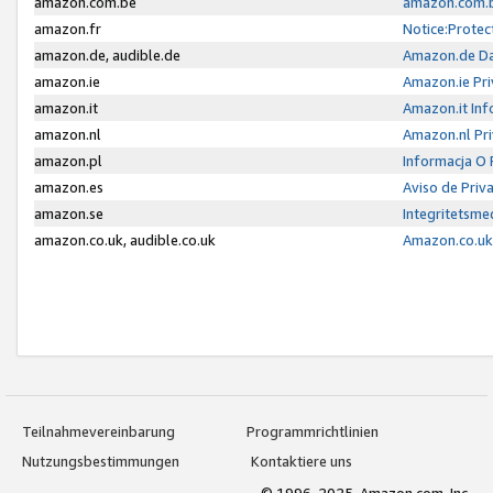
amazon.com.be
amazon.com.b
amazon.fr
Notice:Protec
amazon.de, audible.de
Amazon.de Da
amazon.ie
Amazon.ie Pri
amazon.it
Amazon.it Inf
amazon.nl
Amazon.nl Pri
amazon.pl
Informacja O
amazon.es
Aviso de Priv
amazon.se
Integritetsm
amazon.co.uk, audible.co.uk
Amazon.co.uk 
Teilnahmevereinbarung
Programmrichtlinien
Nutzungsbestimmungen
Kontaktiere uns