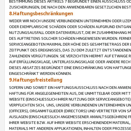
BESTIMMUNG DIESES ARTIKELS 7 BEGRÜNDET EINEN AUSSCHLUSS 
ZUSICHERUNGEN, DIE NACH DEN ANWENDBAREN GESETZLICHEN BE
8.Haftungsbeschränkungen
WEDER WIR NOCH UNSERE VERBUNDENEN UNTERNEHMEN ODER LIZEN
ODER EXEMPLARISCHE SCHÄDEN ODER SCHÄDEN AUFGRUND ENTGANG
NUTZUNGSAUSFALL ODER DATENVERLUST, DIE IM ZUSAMMENHANG MI
DES AUFTRETENS SOLCHER SCHÄDEN HINGEWIESEN WURDEN. FERN
SERVICEANGEBOTEN MAXIMAL DER HÖHE DES GESAMTBETRAGS DER 
ZEITPUNKT DES EREIGNISSES, DAS ZU DEM ZULETZT ENTSTANDENE
ZAHLENDEN VERGÜTUNGEN. SIE VERZICHTEN HIERMIT AUF ETWAIGE 
AUF ERFÜLLUNGSKLAGE, UNTERLASSUNGSKLAGE ODER ANDERE RECHT
DIESES ABSATZES BEGRÜNDET EINE EINSCHRÄNKUNG VON HAFTUNG
EINGESCHRÄNKT WERDEN KÖNNEN.
9.Haftungsfreistellung
SOFERN UND SOWEIT EIN HAFTUNGSAUSSCHLUSS NACH DEN ANWENDB
HAFTUNG FÜR ANGELEGENHEITEN AUS, DIE UNMITTELBAR ODER MITT
WEBSITE (EINSCHLIESSLICH IHRER NUTZUNG DER SERVICEANGEBOTE)
VERPFLICHTEN SICH, UNS, UNSERE VERBUNDENEN UNTERNEHMEN UN
(OFFICERS), ORGANMITGLIEDER (DIRECTORS) UND VERTRETER VON 
AUSLAGEN (EINSCHLIESSLICH ANGEMESSENER ANWALTSGEBÜHREN) FR
IHRER WEBSITE BZW. AUF IHRER WEBSITE ERSCHEINENDEM MATERIAL
MATERIALS MIT ANDEREN APPLIKATIONEN, INHALTEN ODER PROZESSE