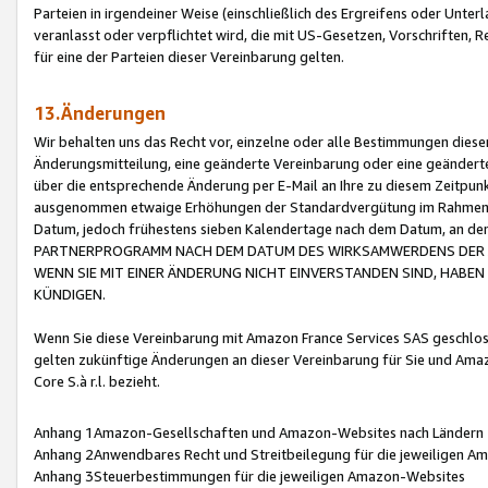
Parteien in irgendeiner Weise (einschließlich des Ergreifens oder Unt
veranlasst oder verpflichtet wird, die mit US-Gesetzen, Vorschriften,
für eine der Parteien dieser Vereinbarung gelten.
13.Änderungen
Wir behalten uns das Recht vor, einzelne oder alle Bestimmungen diese
Änderungsmitteilung, eine geänderte Vereinbarung oder eine geänderte 
über die entsprechende Änderung per E-Mail an Ihre zu diesem Zeitpun
ausgenommen etwaige Erhöhungen der Standardvergütung im Rahmen
Datum, jedoch frühestens sieben Kalendertage nach dem Datum, an de
PARTNERPROGRAMM NACH DEM DATUM DES WIRKSAMWERDENS DER Ä
WENN SIE MIT EINER ÄNDERUNG NICHT EINVERSTANDEN SIND, HABEN S
KÜNDIGEN.
Wenn Sie diese Vereinbarung mit Amazon France Services SAS geschlo
gelten zukünftige Änderungen an dieser Vereinbarung für Sie und Ama
Core S.à r.l. bezieht.
Anhang 1Amazon-Gesellschaften und Amazon-Websites nach Ländern
Anhang 2Anwendbares Recht und Streitbeilegung für die jeweiligen 
Anhang 3Steuerbestimmungen für die jeweiligen Amazon-Websites