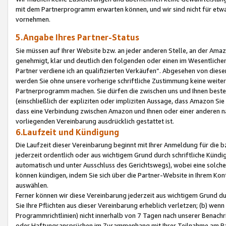
mit dem Partnerprogramm erwarten können, und wir sind nicht für etwa
vornehmen.
5.Angabe Ihres Partner-Status
Sie müssen auf Ihrer Website bzw. an jeder anderen Stelle, an der Am
genehmigt, klar und deutlich den folgenden oder einen im Wesentlichen
Partner verdiene ich an qualifizierten Verkäufen“. Abgesehen von die
werden Sie ohne unsere vorherige schriftliche Zustimmung keine weite
Partnerprogramm machen. Sie dürfen die zwischen uns und Ihnen best
(einschließlich der expliziten oder impliziten Aussage, dass Amazon Si
dass eine Verbindung zwischen Amazon und Ihnen oder einer anderen natü
vorliegenden Vereinbarung ausdrücklich gestattet ist.
6.Laufzeit und Kündigung
Die Laufzeit dieser Vereinbarung beginnt mit Ihrer Anmeldung für die 
jederzeit ordentlich oder aus wichtigem Grund durch schriftliche Kündi
automatisch und unter Ausschluss des Gerichtswegs), wobei eine solch
können kündigen, indem Sie sich über die Partner-Website in Ihrem Ko
auswählen.
Ferner können wir diese Vereinbarung jederzeit aus wichtigem Grund dur
Sie Ihre Pflichten aus dieser Vereinbarung erheblich verletzen; (b) wen
Programmrichtlinien) nicht innerhalb von 7 Tagen nach unserer Benachr
oder Haftungsansprüchen im Zusammenhang mit Ihrer Teilnahme am Pa