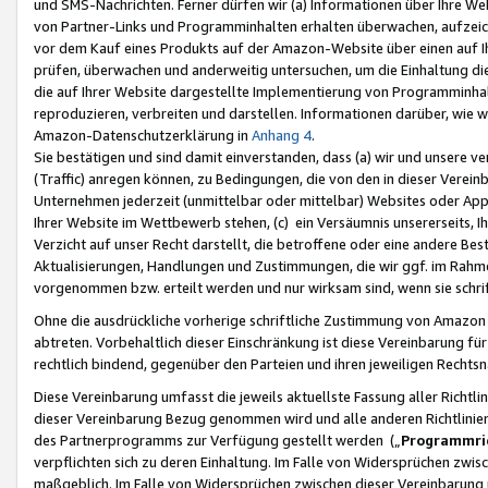
und SMS-Nachrichten. Ferner dürfen wir (a) Informationen über Ihre We
von Partner-Links und Programminhalten erhalten überwachen, aufzei
vor dem Kauf eines Produkts auf der Amazon-Website über einen auf Ih
prüfen, überwachen und anderweitig untersuchen, um die Einhaltung dies
die auf Ihrer Website dargestellte Implementierung von Programminhalt
reproduzieren, verbreiten und darstellen. Informationen darüber, wie w
Amazon-Datenschutzerklärung in
Anhang 4
.
Sie bestätigen und sind damit einverstanden, dass (a) wir und unsere 
(Traffic) anregen können, zu Bedingungen, die von den in dieser Vere
Unternehmen jederzeit (unmittelbar oder mittelbar) Websites oder Appl
Ihrer Website im Wettbewerb stehen, (c) ein Versäumnis unsererseits, I
Verzicht auf unser Recht darstellt, die betroffene oder eine andere B
Aktualisierungen, Handlungen und Zustimmungen, die wir ggf. im Rahme
vorgenommen bzw. erteilt werden und nur wirksam sind, wenn sie schri
Ohne die ausdrückliche vorherige schriftliche Zustimmung von Amazon
abtreten. Vorbehaltlich dieser Einschränkung ist diese Vereinbarung f
rechtlich bindend, gegenüber den Parteien und ihren jeweiligen Rech
Diese Vereinbarung umfasst die jeweils aktuellste Fassung aller Richtli
dieser Vereinbarung Bezug genommen wird und alle anderen Richtlinie
des Partnerprogramms zur Verfügung gestellt werden („
Programmric
verpflichten sich zu deren Einhaltung. Im Falle von Widersprüchen zwi
maßgeblich. Im Falle von Widersprüchen zwischen dieser Vereinbarun