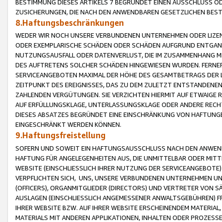
BESTIMMUNG DIESES ARTIKELS 7 BEGRÜNDET EINEN AUSSCHLUSS 
ZUSICHERUNGEN, DIE NACH DEN ANWENDBAREN GESETZLICHEN BE
8.Haftungsbeschränkungen
WEDER WIR NOCH UNSERE VERBUNDENEN UNTERNEHMEN ODER LIZEN
ODER EXEMPLARISCHE SCHÄDEN ODER SCHÄDEN AUFGRUND ENTGANG
NUTZUNGSAUSFALL ODER DATENVERLUST, DIE IM ZUSAMMENHANG MI
DES AUFTRETENS SOLCHER SCHÄDEN HINGEWIESEN WURDEN. FERN
SERVICEANGEBOTEN MAXIMAL DER HÖHE DES GESAMTBETRAGS DER 
ZEITPUNKT DES EREIGNISSES, DAS ZU DEM ZULETZT ENTSTANDENE
ZAHLENDEN VERGÜTUNGEN. SIE VERZICHTEN HIERMIT AUF ETWAIGE 
AUF ERFÜLLUNGSKLAGE, UNTERLASSUNGSKLAGE ODER ANDERE RECHT
DIESES ABSATZES BEGRÜNDET EINE EINSCHRÄNKUNG VON HAFTUNG
EINGESCHRÄNKT WERDEN KÖNNEN.
9.Haftungsfreistellung
SOFERN UND SOWEIT EIN HAFTUNGSAUSSCHLUSS NACH DEN ANWENDB
HAFTUNG FÜR ANGELEGENHEITEN AUS, DIE UNMITTELBAR ODER MITT
WEBSITE (EINSCHLIESSLICH IHRER NUTZUNG DER SERVICEANGEBOTE)
VERPFLICHTEN SICH, UNS, UNSERE VERBUNDENEN UNTERNEHMEN UN
(OFFICERS), ORGANMITGLIEDER (DIRECTORS) UND VERTRETER VON 
AUSLAGEN (EINSCHLIESSLICH ANGEMESSENER ANWALTSGEBÜHREN) FR
IHRER WEBSITE BZW. AUF IHRER WEBSITE ERSCHEINENDEM MATERIAL
MATERIALS MIT ANDEREN APPLIKATIONEN, INHALTEN ODER PROZESSE