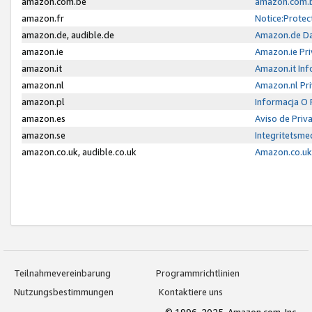
amazon.com.be
amazon.com.b
amazon.fr
Notice:Protec
amazon.de, audible.de
Amazon.de Da
amazon.ie
Amazon.ie Pri
amazon.it
Amazon.it Inf
amazon.nl
Amazon.nl Pri
amazon.pl
Informacja O
amazon.es
Aviso de Priv
amazon.se
Integritetsm
amazon.co.uk, audible.co.uk
Amazon.co.uk 
Teilnahmevereinbarung
Programmrichtlinien
Nutzungsbestimmungen
Kontaktiere uns