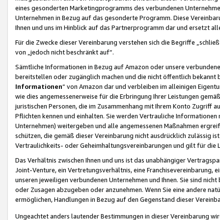
eines gesonderten Marketingprogramms des verbundenen Unternehmens
Unternehmen in Bezug auf das gesonderte Programm. Diese Vereinbarung
Ihnen und uns im Hinblick auf das Partnerprogramm dar und ersetzt al
Für die Zwecke dieser Vereinbarung verstehen sich die Begriffe „schließ
von „jedoch nicht beschränkt auf“.
Sämtliche Informationen in Bezug auf Amazon oder unsere verbunde
bereitstellen oder zugänglich machen und die nicht öffentlich bekannt bz
Informationen
“ von Amazon dar und verbleiben im alleinigen Eigent
wie dies angemessenerweise für die Erbringung Ihrer Leistungen gemäß d
juristischen Personen, die im Zusammenhang mit Ihrem Konto Zugriff au
Pflichten kennen und einhalten. Sie werden Vertrauliche Informationen 
Unternehmen) weitergeben und alle angemessenen Maßnahmen ergreifen
schützen, die gemäß dieser Vereinbarung nicht ausdrücklich zulässig is
Vertraulichkeits- oder Geheimhaltungsvereinbarungen und gilt für die
Das Verhältnis zwischen Ihnen und uns ist das unabhängiger Vertragspa
Joint-Venture, ein Vertretungsverhältnis, eine Franchisevereinbarung, 
unseren jeweiligen verbundenen Unternehmen und Ihnen. Sie sind ni
oder Zusagen abzugeben oder anzunehmen. Wenn Sie eine andere natürli
ermöglichen, Handlungen in Bezug auf den Gegenstand dieser Vereinbar
Ungeachtet anders lautender Bestimmungen in dieser Vereinbarung wird