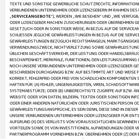
TEXTE UND SONSTIGE GEWERBLICHE SCHUTZRECHTE, INFORMATIONE
VERBUNDENEN UNTERNEHMEN ODER LIZENZGEBERN IM RAHMEN DES
„
SERVICEANGEBOTE
“), WERDEN „WIE BESEHEN“ UND „WIE VERFÜ
ODER LIZENZGEBER MACHEN ZUSICHERUNGEN ODER ÜBERNEHMEN GEW
GESETZLICH ODER IN SONSTIGER WEISE, IN BEZUG AUF DIE SERVI
SCHLIESSEN JEGLICHE GEWÄHRLEISTUNGEN IN BEZUG AUF DIE SERVI
GEWÄHRLEISTUNGEN BEZÜGLICH RECHTSMÄNGELN, MARKTGÄNGIGKEIT
VERWENDUNGSZWECK, NICHTVERLETZUNG SOWIE GEWÄHRLEISTUNGEN 
ÜBLICHEN GESCHÄFTSVERKEHR, DER LEISTUNG ODER HANDELSBRÄUCH
BESCHAFFENHEIT, MERKMALE, FUNKTIONEN, DEN LEISTUNGSUMFANG 
NOCH UNSERE VERBUNDENEN UNTERNEHMEN ODER LIZENZGEBER GEWÄ
BESCHRIEBEN DURCHGÄNGIG BZW. AUF BESTIMMTE ART UND WEISE
KORREKT, FEHLERFREI ODER FREI VON SCHÄDLICHEN KOMPONENTEN
HAFTEN FÜR: (A) FEHLER, UNGENAUIGKEITEN, VIREN, SCHADSOFTW
SYSTEMABSTÜRZE; ODER (B) UNBERECHTIGTE ZUGRIFFE AUF BZW. 
WEBSITE ODER VON DATEN, BILDERN, TEXTEN ODER SONSTIGEN INF
ODER EINER ANDEREN NATÜRLICHEN ODER JURISTISCHEN PERSON OD
GEWÄHRLEISTUNGSANSPRÜCHE, ES SEIN DENN, DIESE SIND IN DIES
UNSERE VERBUNDENEN UNTERNEHMEN ODER LIZENZGEBER FÜR EN
AUFGRUND (X) DES VERLUSTS VON VORAUSSICHTLICHEN GEWINNEN
VORTEILEN SOWIE (Y) VON INVESTITIONEN, AUFWENDUNGEN ODER VE
PARTNERPROGRAMM VORNEHMEN BZW. ÜBERNEHMEN ODER (Z) DER 