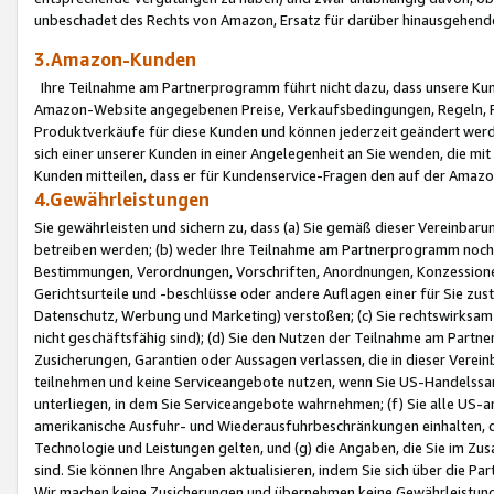
unbeschadet des Rechts von Amazon, Ersatz für darüber hinausgehen
3.Amazon-Kunden
Ihre Teilnahme am Partnerprogramm führt nicht dazu, dass unsere Kun
Amazon-Website angegebenen Preise, Verkaufsbedingungen, Regeln, Ri
Produktverkäufe für diese Kunden und können jederzeit geändert werde
sich einer unserer Kunden in einer Angelegenheit an Sie wenden, die 
Kunden mitteilen, dass er für Kundenservice-Fragen den auf der Ama
4.Gewährleistungen
Sie gewährleisten und sichern zu, dass (a) Sie gemäß dieser Vereinba
betreiben werden; (b) weder Ihre Teilnahme am Partnerprogramm noch d
Bestimmungen, Verordnungen, Vorschriften, Anordnungen, Konzessionen,
Gerichtsurteile und -beschlüsse oder andere Auflagen einer für Sie zu
Datenschutz, Werbung und Marketing) verstoßen; (c) Sie rechtswirksam 
nicht geschäftsfähig sind); (d) Sie den Nutzen der Teilnahme am Partne
Zusicherungen, Garantien oder Aussagen verlassen, die in dieser Verein
teilnehmen und keine Serviceangebote nutzen, wenn Sie US-Handelssa
unterliegen, in dem Sie Serviceangebote wahrnehmen; (f) Sie alle US
amerikanische Ausfuhr- und Wiederausfuhrbeschränkungen einhalten, 
Technologie und Leistungen gelten, und (g) die Angaben, die Sie im 
sind. Sie können Ihre Angaben aktualisieren, indem Sie sich über die 
Wir machen keine Zusicherungen und übernehmen keine Gewährleistun