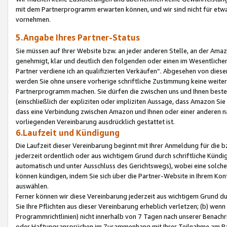
mit dem Partnerprogramm erwarten können, und wir sind nicht für etwa
vornehmen.
5.Angabe Ihres Partner-Status
Sie müssen auf Ihrer Website bzw. an jeder anderen Stelle, an der Am
genehmigt, klar und deutlich den folgenden oder einen im Wesentlichen
Partner verdiene ich an qualifizierten Verkäufen“. Abgesehen von die
werden Sie ohne unsere vorherige schriftliche Zustimmung keine weite
Partnerprogramm machen. Sie dürfen die zwischen uns und Ihnen best
(einschließlich der expliziten oder impliziten Aussage, dass Amazon Si
dass eine Verbindung zwischen Amazon und Ihnen oder einer anderen natü
vorliegenden Vereinbarung ausdrücklich gestattet ist.
6.Laufzeit und Kündigung
Die Laufzeit dieser Vereinbarung beginnt mit Ihrer Anmeldung für die 
jederzeit ordentlich oder aus wichtigem Grund durch schriftliche Kündi
automatisch und unter Ausschluss des Gerichtswegs), wobei eine solch
können kündigen, indem Sie sich über die Partner-Website in Ihrem Ko
auswählen.
Ferner können wir diese Vereinbarung jederzeit aus wichtigem Grund dur
Sie Ihre Pflichten aus dieser Vereinbarung erheblich verletzen; (b) wen
Programmrichtlinien) nicht innerhalb von 7 Tagen nach unserer Benachr
oder Haftungsansprüchen im Zusammenhang mit Ihrer Teilnahme am Pa