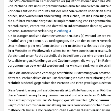
und SMS-Nachrichten. Ferner dürfen wir (a) Informationen über Ihre We
von Partner-Links und Programminhalten erhalten überwachen, aufzei
vor dem Kauf eines Produkts auf der Amazon-Website über einen auf Ih
prüfen, überwachen und anderweitig untersuchen, um die Einhaltung dies
die auf Ihrer Website dargestellte Implementierung von Programminhalt
reproduzieren, verbreiten und darstellen. Informationen darüber, wie w
Amazon-Datenschutzerklärung in
Anhang 4
.
Sie bestätigen und sind damit einverstanden, dass (a) wir und unsere 
(Traffic) anregen können, zu Bedingungen, die von den in dieser Vere
Unternehmen jederzeit (unmittelbar oder mittelbar) Websites oder Appl
Ihrer Website im Wettbewerb stehen, (c) ein Versäumnis unsererseits, I
Verzicht auf unser Recht darstellt, die betroffene oder eine andere B
Aktualisierungen, Handlungen und Zustimmungen, die wir ggf. im Rahme
vorgenommen bzw. erteilt werden und nur wirksam sind, wenn sie schri
Ohne die ausdrückliche vorherige schriftliche Zustimmung von Amazon
abtreten. Vorbehaltlich dieser Einschränkung ist diese Vereinbarung f
rechtlich bindend, gegenüber den Parteien und ihren jeweiligen Rech
Diese Vereinbarung umfasst die jeweils aktuellste Fassung aller Richtli
dieser Vereinbarung Bezug genommen wird und alle anderen Richtlinie
des Partnerprogramms zur Verfügung gestellt werden („
Programmric
verpflichten sich zu deren Einhaltung. Im Falle von Widersprüchen zwi
maßgeblich. Im Falle von Widersprüchen zwischen dieser Vereinbarun