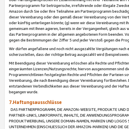
Partnerprogramm für betrügerische, irreführende oder illegale Zwecke
Amazon durch Sie oder Ihre Teilnahme am Partnerprogramm beschädig
dieser Vereinbarung oder den gemäß dieser Vereinbarung von den Vertr
oder künftig unterliegen könnte; (g) wenn wir diese Vereinbarung mit I
gemeinsam mit Ihnen agieren, bereits in der Vergangenheit, gleich aus
das Partnerprogramm in der allgemein angebotenen Form beenden. Vors
gegen die Bestimmungen der Ziffer 5 und jeder Verstoß gegen die Prog
Wir dürfen angefallene und noch nicht ausgezahlte Vergütungen nach 
sicherzustellen, dass der richtige Betrag ausgezahlt wird (beispielsw
Mit Beendigung dieser Vereinbarung erlöschen alle Rechte und Pflichte
eingeräumten Lizenzen/Nutzungsrechte; hiervon ausgenommen sind die in 
Programmrichtlinien festgelegten Rechte und Pflichten der Parteien sow
Vereinbarung, die nach Beendigung dieser Vereinbarung fortbestehen. D
entstandenen Verbindlichkeiten aus dieser Vereinbarung und der Haft
begangen wurde.
7.Haftungsausschlüsse
DAS PARTNERPROGRAMM, DIE AMAZON-WEBSITE, PRODUKTE UND DI
PARTNER-LINKS, LINKFORMATE, INHALTE, DIE ANWENDUNGSPROGR
PRODUKTWERBUNG, UNSERE DOMAIN-NAMEN, MARKEN UND LOGOS S
UNTERNEHMEN (EINSCHLIESSLICH DER AMAZON-MARKEN) UND DIE GE