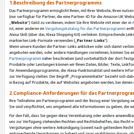
1.Beschreibung des Partnerprogramms
Das Partnerprogramm ermöglicht Ihnen, mit Ihrer Website, Ihren nutzer
(nur verfügbar für Partner, die eine Partner-ID für die Amazon UK We
„
Website
“) Geld zu verdienen, indem Sie Ihre Website mit einer der in
ist, einer anderen im
Vergütungskatalog für das Partnerprogramm
enth
Alexa Skill (über das Alexa Shopping Kit) verlinken. Entsprechende Lin
markierten Link-Formate verwenden („
Partner-Links
“).
Wenn unsere Kunden die Partner-Links anklicken oder sich damit verbi
angeboten werden, oder andere Handlungen vornehmen, können Sie eine
Partnerprogramm
näher beschrieben (und vorbehaltlich der dort festg
Produkte oder Leistungen können wir Ihnen Daten, Bilder, Texte, Linkfo
für Anwendungsprogramme, die Alexa-Funktionalität und weitere Inf
zur Verfügung stellen. Der Begriff „Programminhalte“ bezieht sich dabe
in Bezug auf Produkte, die auf Websites angeboten werden, bei denen 
2.Compliance-Anforderungen für das Partnerprog
Ihre Teilnahme am Partnerprogramm und der Bezug einer Vergütung setz
Sie sind verpflichtet, uns umgehend alle Informationen zu geben, die w
Für den Fall, dass Sie gegen diese Vereinbarung oder andere anwendba
uns zur Verfügung stehenden Rechten und Rechtsbehelfen, das Recht vo
Vergütungen ohne weitere Ankündigung (soweit nach geltendem Recht z
entsprechende Vergütungen zu haben) und zwar unabhängig davon, ob 