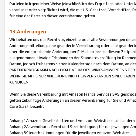
Parteien in irgendeiner Weise (einschließlich des Ergreifens oder Unt
veranlasst oder verpflichtet wird, die mit US-Gesetzen, Vorschriften,
für eine der Parteien dieser Vereinbarung gelten.
13.Änderungen
Wir behalten uns das Recht vor, einzelne oder alle Bestimmungen diese
Änderungsmitteilung, eine geänderte Vereinbarung oder eine geänderte 
über die entsprechende Änderung per E-Mail an Ihre zu diesem Zeitpun
ausgenommen etwaige Erhöhungen der Standardvergütung im Rahmen
Datum, jedoch frühestens sieben Kalendertage nach dem Datum, an de
PARTNERPROGRAMM NACH DEM DATUM DES WIRKSAMWERDENS DER Ä
WENN SIE MIT EINER ÄNDERUNG NICHT EINVERSTANDEN SIND, HABEN S
KÜNDIGEN.
Wenn Sie diese Vereinbarung mit Amazon France Services SAS geschlo
gelten zukünftige Änderungen an dieser Vereinbarung für Sie und Ama
Core S.à r.l. bezieht.
Anhang 1Amazon-Gesellschaften und Amazon-Websites nach Ländern
Anhang 2Anwendbares Recht und Streitbeilegung für die jeweiligen 
Anhang 3Steuerbestimmungen für die jeweiligen Amazon-Websites