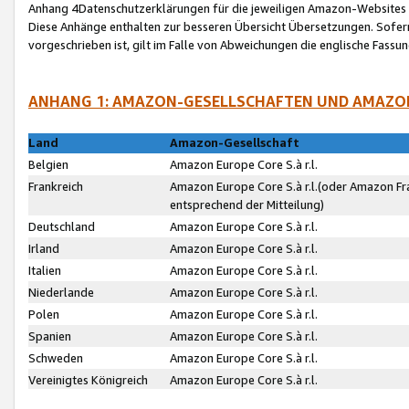
Anhang 4Datenschutzerklärungen für die jeweiligen Amazon-Websites
Diese Anhänge enthalten zur besseren Übersicht Übersetzungen. Sofe
vorgeschrieben ist, gilt im Falle von Abweichungen die englische Fass
ANHANG 1: AMAZON-GESELLSCHAFTEN UND AMAZO
Land
Amazon-Gesellschaft
Belgien
Amazon Europe Core S.à r.l.
Frankreich
Amazon Europe Core S.à r.l.(oder Amazon Fr
entsprechend der Mitteilung)
Deutschland
Amazon Europe Core S.à r.l.
Irland
Amazon Europe Core S.à r.l.
Italien
Amazon Europe Core S.à r.l.
Niederlande
Amazon Europe Core S.à r.l.
Polen
Amazon Europe Core S.à r.l.
Spanien
Amazon Europe Core S.à r.l.
Schweden
Amazon Europe Core S.à r.l.
Vereinigtes Königreich
Amazon Europe Core S.à r.l.