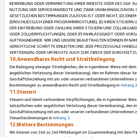
BEWERBUNG ODER VERMARKTUNG IHRER WEBSITE ODER DES GGF. AUF 
NUTZUNG DER SERVICEANGEBOTE UND ZWAR UNABHÄNGIG DAVON, O
GESETZLICHEN BESTIMMUNGEN ZULÄSSIG IST ODER NICHT, (D) EINE
(EINSCHLIESSLICH EINER PROGRAMMRICHTLINIE), (E) IHREN STEUER
DER EINTREIBUNG ODER ZAHLUNG IHRER STEUERN UND ZOLLABGAB
ODER ZOLLVERPFLICHTUNGEN, ODER (F) FAHRLÄSSIGKEIT ODER VORS
AUFTRAGNEHMER. WIR UND UNSERE BEAUFTRAGTEN KÖNNEN IM NAME
GERICHTLICHE SCHRITTE EINLEITEN UND JEDE PROZESSUALE HAND
VERTEIDIGEN, ODER UM RECHTE AUCH ZUM ZWECK DER DURCHSETZU
10.Anwendbares Recht und Streitbeilegung
Die Beilegung etwaiger Streitigkeiten, die in irgendeiner Weise mit de
angeblichen Verletzung dieser Vereinbarung), den im Rahmen dieser Ve
Geschäftsbeziehung mit uns oder unseren verbundenen Unternehmen zu
Bestimmungen zu anwendbarem Recht und Streitbeilegung in
Anhang 
11.Steuern
Steuern und damit verbundene Verpflichtungen, die in irgendeiner Wei
tatsächlichen oder angeblichen Verletzung dieser Vereinbarung), den 
Geschäftsbeziehung mit uns oder unseren verbundenen Unternehmen z
Steuerbestimmungen in
Anhang 3
.
12.Weitere Bestimmungen
Wir können von Zeit zu Zeit Mitteilungen im Zusammenhang mit dem Par