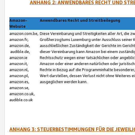
ANHANG 2: ANWENDBARES RECHT UND STRE
Amazon-
Anwendbares Recht und Streitbeilegung
Website
amazon.com.be,
Diese Vereinbarung und Streitigkeiten aller Art, die 
amazon.fr,
Großherzogtums Luxemburg unter Ausschluss seiner Kol
amazon.de,
ausschließlichen Zuständigkeit der Gerichte im Geri
audible.de,
dieser Vereinbarung kann Amazon bei einem zuständig
amazon.ie
Rechtsschutz wegen einer tatsächlichen oder angebli
amazon.it,
Amazon oder einer anderen natürlichen oder juristisc
amazon.nl,
Rechte in Bezug auf die Programminhalte besonderer,
amazon.pl,
Wert darstellen, dessen Verlust nicht ohne Weiteres e
amazon.es,
ausgeglichen werden kann.
amazon.se,
amazon.co.uk,
audible.co.uk
ANHANG 3: STEUERBESTIMMUNGEN FÜR DIE JEWEIL