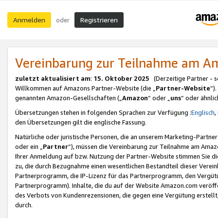
Anmelden
Registrieren
oder
Vereinbarung zur Teilnahme am 
zuletzt aktualisiert am
:
15. Oktober 2025
(Derzeitige Partner - 
Willkommen auf Amazons Partner-Website (die „
Partner-Website
“)
genannten Amazon-Gesellschaften („
Amazon
“ oder „
uns
“ oder ähnli
Übersetzungen stehen in folgenden Sprachen zur Verfügung :
Englisch
,
den Übersetzungen gilt die englische Fassung.
Natürliche oder juristische Personen, die an unserem Marketing-Partn
oder ein „
Partner
“), müssen die Vereinbarung zur Teilnahme am Ama
Ihrer Anmeldung auf bzw. Nutzung der Partner-Website stimmen Sie die
zu, die durch Bezugnahme einen wesentlichen Bestandteil dieser Verei
Partnerprogramm, die IP-Lizenz für das Partnerprogramm, den Vergütu
Partnerprogramm). Inhalte, die du auf der Website Amazon.com veröffe
des Verbots von Kundenrezensionen, die gegen eine Vergütung erstellt, 
durch.