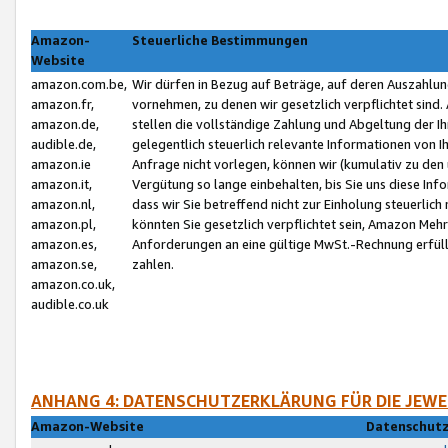
Amazon-
Steuerliche Bestimmungen
Website
amazon.com.be,
Wir dürfen in Bezug auf Beträge, auf deren Auszahlun
amazon.fr,
vornehmen, zu denen wir gesetzlich verpflichtet sind
amazon.de,
stellen die vollständige Zahlung und Abgeltung der 
audible.de,
gelegentlich steuerlich relevante Informationen von I
amazon.ie
Anfrage nicht vorlegen, können wir (kumulativ zu de
amazon.it,
Vergütung so lange einbehalten, bis Sie uns diese Inf
amazon.nl,
dass wir Sie betreffend nicht zur Einholung steuerlich 
amazon.pl,
könnten Sie gesetzlich verpflichtet sein, Amazon Meh
amazon.es,
Anforderungen an eine gültige MwSt.-Rechnung erfüllt
amazon.se,
zahlen.
amazon.co.uk,
audible.co.uk
ANHANG 4: DATENSCHUTZERKLÄRUNG FÜR DIE JEWE
Amazon-Website
Datenschutz