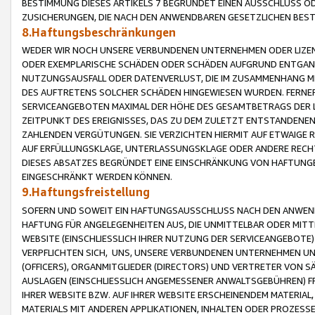
BESTIMMUNG DIESES ARTIKELS 7 BEGRÜNDET EINEN AUSSCHLUSS 
ZUSICHERUNGEN, DIE NACH DEN ANWENDBAREN GESETZLICHEN BE
8.Haftungsbeschränkungen
WEDER WIR NOCH UNSERE VERBUNDENEN UNTERNEHMEN ODER LIZEN
ODER EXEMPLARISCHE SCHÄDEN ODER SCHÄDEN AUFGRUND ENTGANG
NUTZUNGSAUSFALL ODER DATENVERLUST, DIE IM ZUSAMMENHANG MI
DES AUFTRETENS SOLCHER SCHÄDEN HINGEWIESEN WURDEN. FERN
SERVICEANGEBOTEN MAXIMAL DER HÖHE DES GESAMTBETRAGS DER 
ZEITPUNKT DES EREIGNISSES, DAS ZU DEM ZULETZT ENTSTANDENE
ZAHLENDEN VERGÜTUNGEN. SIE VERZICHTEN HIERMIT AUF ETWAIGE 
AUF ERFÜLLUNGSKLAGE, UNTERLASSUNGSKLAGE ODER ANDERE RECHT
DIESES ABSATZES BEGRÜNDET EINE EINSCHRÄNKUNG VON HAFTUNG
EINGESCHRÄNKT WERDEN KÖNNEN.
9.Haftungsfreistellung
SOFERN UND SOWEIT EIN HAFTUNGSAUSSCHLUSS NACH DEN ANWENDB
HAFTUNG FÜR ANGELEGENHEITEN AUS, DIE UNMITTELBAR ODER MITT
WEBSITE (EINSCHLIESSLICH IHRER NUTZUNG DER SERVICEANGEBOTE)
VERPFLICHTEN SICH, UNS, UNSERE VERBUNDENEN UNTERNEHMEN UN
(OFFICERS), ORGANMITGLIEDER (DIRECTORS) UND VERTRETER VON 
AUSLAGEN (EINSCHLIESSLICH ANGEMESSENER ANWALTSGEBÜHREN) FR
IHRER WEBSITE BZW. AUF IHRER WEBSITE ERSCHEINENDEM MATERIAL
MATERIALS MIT ANDEREN APPLIKATIONEN, INHALTEN ODER PROZESSE