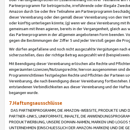
Partnerprogramm für betrügerische, irreführende oder illegale Zwecke
Amazon durch Sie oder Ihre Teilnahme am Partnerprogramm beschädig
dieser Vereinbarung oder den gemäß dieser Vereinbarung von den Vertr
oder künftig unterliegen könnte; (g) wenn wir diese Vereinbarung mit I
gemeinsam mit Ihnen agieren, bereits in der Vergangenheit, gleich aus
das Partnerprogramm in der allgemein angebotenen Form beenden. Vors
gegen die Bestimmungen der Ziffer 5 und jeder Verstoß gegen die Prog
Wir dürfen angefallene und noch nicht ausgezahlte Vergütungen nach 
sicherzustellen, dass der richtige Betrag ausgezahlt wird (beispielsw
Mit Beendigung dieser Vereinbarung erlöschen alle Rechte und Pflichte
eingeräumten Lizenzen/Nutzungsrechte; hiervon ausgenommen sind die in 
Programmrichtlinien festgelegten Rechte und Pflichten der Parteien sow
Vereinbarung, die nach Beendigung dieser Vereinbarung fortbestehen. D
entstandenen Verbindlichkeiten aus dieser Vereinbarung und der Haft
begangen wurde.
7.Haftungsausschlüsse
DAS PARTNERPROGRAMM, DIE AMAZON-WEBSITE, PRODUKTE UND DI
PARTNER-LINKS, LINKFORMATE, INHALTE, DIE ANWENDUNGSPROGR
PRODUKTWERBUNG, UNSERE DOMAIN-NAMEN, MARKEN UND LOGOS S
UNTERNEHMEN (EINSCHLIESSLICH DER AMAZON-MARKEN) UND DIE GE