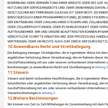
BEWERBUNG ODER VERMARKTUNG IHRER WEBSITE ODER DES GGF. AUF 
NUTZUNG DER SERVICEANGEBOTE UND ZWAR UNABHÄNGIG DAVON, O
GESETZLICHEN BESTIMMUNGEN ZULÄSSIG IST ODER NICHT, (D) EINE
(EINSCHLIESSLICH EINER PROGRAMMRICHTLINIE), (E) IHREN STEUER
DER EINTREIBUNG ODER ZAHLUNG IHRER STEUERN UND ZOLLABGAB
ODER ZOLLVERPFLICHTUNGEN, ODER (F) FAHRLÄSSIGKEIT ODER VORS
AUFTRAGNEHMER. WIR UND UNSERE BEAUFTRAGTEN KÖNNEN IM NAME
GERICHTLICHE SCHRITTE EINLEITEN UND JEDE PROZESSUALE HAND
VERTEIDIGEN, ODER UM RECHTE AUCH ZUM ZWECK DER DURCHSETZU
10.Anwendbares Recht und Streitbeilegung
Die Beilegung etwaiger Streitigkeiten, die in irgendeiner Weise mit de
angeblichen Verletzung dieser Vereinbarung), den im Rahmen dieser Ve
Geschäftsbeziehung mit uns oder unseren verbundenen Unternehmen zu
Bestimmungen zu anwendbarem Recht und Streitbeilegung in
Anhang 
11.Steuern
Steuern und damit verbundene Verpflichtungen, die in irgendeiner Wei
tatsächlichen oder angeblichen Verletzung dieser Vereinbarung), den 
Geschäftsbeziehung mit uns oder unseren verbundenen Unternehmen z
Steuerbestimmungen in
Anhang 3
.
12.Weitere Bestimmungen
Wir können von Zeit zu Zeit Mitteilungen im Zusammenhang mit dem Par