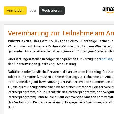
Anmelden
Registrieren
oder
Vereinbarung zur Teilnahme am 
zuletzt aktualisiert am
:
15. Oktober 2025
(Derzeitige Partner - 
Willkommen auf Amazons Partner-Website (die „
Partner-Website
“)
genannten Amazon-Gesellschaften („
Amazon
“ oder „
uns
“ oder ähnli
Übersetzungen stehen in folgenden Sprachen zur Verfügung :
Englisch
,
den Übersetzungen gilt die englische Fassung.
Natürliche oder juristische Personen, die an unserem Marketing-Partn
oder ein „
Partner
“), müssen die Vereinbarung zur Teilnahme am Ama
Ihrer Anmeldung auf bzw. Nutzung der Partner-Website stimmen Sie die
zu, die durch Bezugnahme einen wesentlichen Bestandteil dieser Verei
Partnerprogramm, die IP-Lizenz für das Partnerprogramm, den Vergütu
Partnerprogramm). Inhalte, die du auf der Website Amazon.com veröffe
des Verbots von Kundenrezensionen, die gegen eine Vergütung erstellt, 
durch.