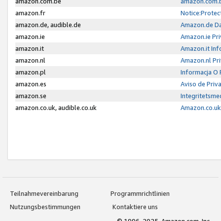
amazon.com.be
amazon.com.b
amazon.fr
Notice:Protec
amazon.de, audible.de
Amazon.de Da
amazon.ie
Amazon.ie Pri
amazon.it
Amazon.it Inf
amazon.nl
Amazon.nl Pri
amazon.pl
Informacja O
amazon.es
Aviso de Priv
amazon.se
Integritetsm
amazon.co.uk, audible.co.uk
Amazon.co.uk 
Teilnahmevereinbarung
Programmrichtlinien
Nutzungsbestimmungen
Kontaktiere uns