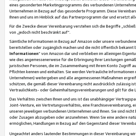
eines gesonderten Marketingprogramms des verbundenen Unternehmens
Unternehmen in Bezug auf das gesonderte Programm. Diese Vereinbarung
Ihnen und uns im Hinblick auf das Partnerprogramm dar und ersetzt al
Für die Zwecke dieser Vereinbarung verstehen sich die Begriffe „schließ
von „jedoch nicht beschränkt auf“.
Sämtliche Informationen in Bezug auf Amazon oder unsere verbunde
bereitstellen oder zugänglich machen und die nicht öffentlich bekannt bz
Informationen
“ von Amazon dar und verbleiben im alleinigen Eigent
wie dies angemessenerweise für die Erbringung Ihrer Leistungen gemäß d
juristischen Personen, die im Zusammenhang mit Ihrem Konto Zugriff au
Pflichten kennen und einhalten. Sie werden Vertrauliche Informationen 
Unternehmen) weitergeben und alle angemessenen Maßnahmen ergreifen
schützen, die gemäß dieser Vereinbarung nicht ausdrücklich zulässig is
Vertraulichkeits- oder Geheimhaltungsvereinbarungen und gilt für die
Das Verhältnis zwischen Ihnen und uns ist das unabhängiger Vertragspa
Joint-Venture, ein Vertretungsverhältnis, eine Franchisevereinbarung, 
unseren jeweiligen verbundenen Unternehmen und Ihnen. Sie sind ni
oder Zusagen abzugeben oder anzunehmen. Wenn Sie eine andere natürli
ermöglichen, Handlungen in Bezug auf den Gegenstand dieser Vereinbar
Ungeachtet anders lautender Bestimmungen in dieser Vereinbarung wird