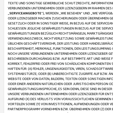
TEXTE UND SONSTIGE GEWERBLICHE SCHUTZRECHTE, INFORMATIONE
VERBUNDENEN UNTERNEHMEN ODER LIZENZGEBERN IM RAHMEN DES
„
SERVICEANGEBOTE
“), WERDEN „WIE BESEHEN“ UND „WIE VERFÜ
ODER LIZENZGEBER MACHEN ZUSICHERUNGEN ODER ÜBERNEHMEN GEW
GESETZLICH ODER IN SONSTIGER WEISE, IN BEZUG AUF DIE SERVI
SCHLIESSEN JEGLICHE GEWÄHRLEISTUNGEN IN BEZUG AUF DIE SERVI
GEWÄHRLEISTUNGEN BEZÜGLICH RECHTSMÄNGELN, MARKTGÄNGIGKEIT
VERWENDUNGSZWECK, NICHTVERLETZUNG SOWIE GEWÄHRLEISTUNGEN 
ÜBLICHEN GESCHÄFTSVERKEHR, DER LEISTUNG ODER HANDELSBRÄUCH
BESCHAFFENHEIT, MERKMALE, FUNKTIONEN, DEN LEISTUNGSUMFANG 
NOCH UNSERE VERBUNDENEN UNTERNEHMEN ODER LIZENZGEBER GEWÄ
BESCHRIEBEN DURCHGÄNGIG BZW. AUF BESTIMMTE ART UND WEISE
KORREKT, FEHLERFREI ODER FREI VON SCHÄDLICHEN KOMPONENTEN
HAFTEN FÜR: (A) FEHLER, UNGENAUIGKEITEN, VIREN, SCHADSOFTW
SYSTEMABSTÜRZE; ODER (B) UNBERECHTIGTE ZUGRIFFE AUF BZW. 
WEBSITE ODER VON DATEN, BILDERN, TEXTEN ODER SONSTIGEN INF
ODER EINER ANDEREN NATÜRLICHEN ODER JURISTISCHEN PERSON OD
GEWÄHRLEISTUNGSANSPRÜCHE, ES SEIN DENN, DIESE SIND IN DIES
UNSERE VERBUNDENEN UNTERNEHMEN ODER LIZENZGEBER FÜR EN
AUFGRUND (X) DES VERLUSTS VON VORAUSSICHTLICHEN GEWINNEN
VORTEILEN SOWIE (Y) VON INVESTITIONEN, AUFWENDUNGEN ODER VE
PARTNERPROGRAMM VORNEHMEN BZW. ÜBERNEHMEN ODER (Z) DER 