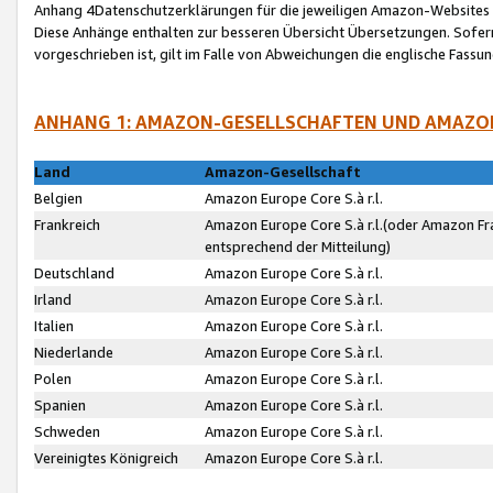
Anhang 4Datenschutzerklärungen für die jeweiligen Amazon-Websites
Diese Anhänge enthalten zur besseren Übersicht Übersetzungen. Sofe
vorgeschrieben ist, gilt im Falle von Abweichungen die englische Fass
ANHANG 1: AMAZON-GESELLSCHAFTEN UND AMAZO
Land
Amazon-Gesellschaft
Belgien
Amazon Europe Core S.à r.l.
Frankreich
Amazon Europe Core S.à r.l.(oder Amazon Fr
entsprechend der Mitteilung)
Deutschland
Amazon Europe Core S.à r.l.
Irland
Amazon Europe Core S.à r.l.
Italien
Amazon Europe Core S.à r.l.
Niederlande
Amazon Europe Core S.à r.l.
Polen
Amazon Europe Core S.à r.l.
Spanien
Amazon Europe Core S.à r.l.
Schweden
Amazon Europe Core S.à r.l.
Vereinigtes Königreich
Amazon Europe Core S.à r.l.