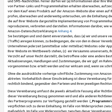
und SMS-Nachrichten. Ferner dürfen wir (a) Informationen über Ihre We
von Partner-Links und Programminhalten erhalten überwachen, aufzei
vor dem Kauf eines Produkts auf der Amazon-Website über einen auf Ih
prüfen, überwachen und anderweitig untersuchen, um die Einhaltung dies
die auf Ihrer Website dargestellte Implementierung von Programminhalt
reproduzieren, verbreiten und darstellen. Informationen darüber, wie w
Amazon-Datenschutzerklärung in
Anhang 4
.
Sie bestätigen und sind damit einverstanden, dass (a) wir und unsere 
(Traffic) anregen können, zu Bedingungen, die von den in dieser Vere
Unternehmen jederzeit (unmittelbar oder mittelbar) Websites oder Appl
Ihrer Website im Wettbewerb stehen, (c) ein Versäumnis unsererseits, I
Verzicht auf unser Recht darstellt, die betroffene oder eine andere B
Aktualisierungen, Handlungen und Zustimmungen, die wir ggf. im Rahme
vorgenommen bzw. erteilt werden und nur wirksam sind, wenn sie schri
Ohne die ausdrückliche vorherige schriftliche Zustimmung von Amazon
abtreten. Vorbehaltlich dieser Einschränkung ist diese Vereinbarung f
rechtlich bindend, gegenüber den Parteien und ihren jeweiligen Rech
Diese Vereinbarung umfasst die jeweils aktuellste Fassung aller Richtli
dieser Vereinbarung Bezug genommen wird und alle anderen Richtlinie
des Partnerprogramms zur Verfügung gestellt werden („
Programmric
verpflichten sich zu deren Einhaltung. Im Falle von Widersprüchen zwi
maßgeblich. Im Falle von Widersprüchen zwischen dieser Vereinbarun