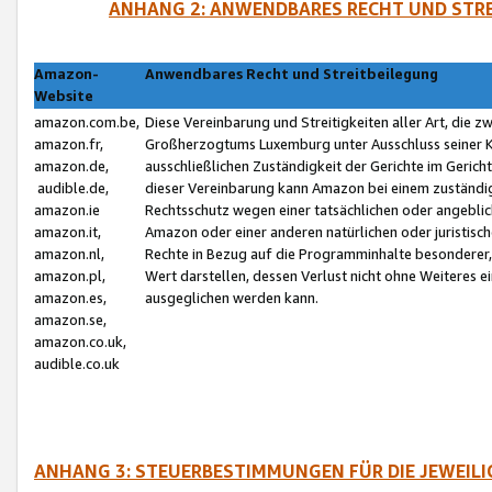
ANHANG 2: ANWENDBARES RECHT UND STRE
Amazon-
Anwendbares Recht und Streitbeilegung
Website
amazon.com.be,
Diese Vereinbarung und Streitigkeiten aller Art, die 
amazon.fr,
Großherzogtums Luxemburg unter Ausschluss seiner Kol
amazon.de,
ausschließlichen Zuständigkeit der Gerichte im Geri
audible.de,
dieser Vereinbarung kann Amazon bei einem zuständig
amazon.ie
Rechtsschutz wegen einer tatsächlichen oder angebli
amazon.it,
Amazon oder einer anderen natürlichen oder juristisc
amazon.nl,
Rechte in Bezug auf die Programminhalte besonderer,
amazon.pl,
Wert darstellen, dessen Verlust nicht ohne Weiteres e
amazon.es,
ausgeglichen werden kann.
amazon.se,
amazon.co.uk,
audible.co.uk
ANHANG 3: STEUERBESTIMMUNGEN FÜR DIE JEWEIL