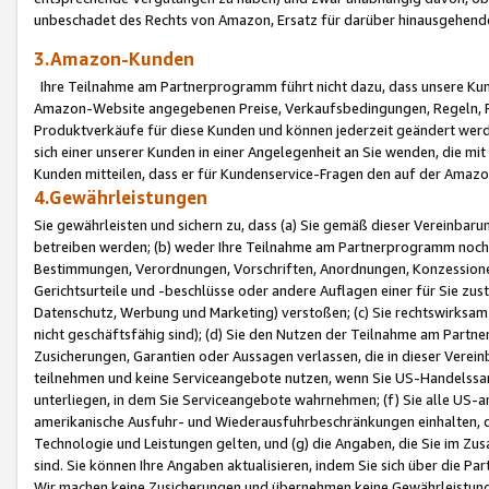
unbeschadet des Rechts von Amazon, Ersatz für darüber hinausgehen
3.Amazon-Kunden
Ihre Teilnahme am Partnerprogramm führt nicht dazu, dass unsere Kun
Amazon-Website angegebenen Preise, Verkaufsbedingungen, Regeln, Ri
Produktverkäufe für diese Kunden und können jederzeit geändert werde
sich einer unserer Kunden in einer Angelegenheit an Sie wenden, die 
Kunden mitteilen, dass er für Kundenservice-Fragen den auf der Ama
4.Gewährleistungen
Sie gewährleisten und sichern zu, dass (a) Sie gemäß dieser Vereinba
betreiben werden; (b) weder Ihre Teilnahme am Partnerprogramm noch d
Bestimmungen, Verordnungen, Vorschriften, Anordnungen, Konzessionen,
Gerichtsurteile und -beschlüsse oder andere Auflagen einer für Sie zu
Datenschutz, Werbung und Marketing) verstoßen; (c) Sie rechtswirksam 
nicht geschäftsfähig sind); (d) Sie den Nutzen der Teilnahme am Partne
Zusicherungen, Garantien oder Aussagen verlassen, die in dieser Verein
teilnehmen und keine Serviceangebote nutzen, wenn Sie US-Handelssa
unterliegen, in dem Sie Serviceangebote wahrnehmen; (f) Sie alle US
amerikanische Ausfuhr- und Wiederausfuhrbeschränkungen einhalten, 
Technologie und Leistungen gelten, und (g) die Angaben, die Sie im 
sind. Sie können Ihre Angaben aktualisieren, indem Sie sich über die 
Wir machen keine Zusicherungen und übernehmen keine Gewährleistun