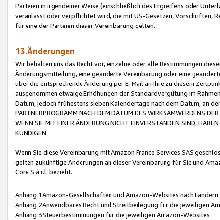
Parteien in irgendeiner Weise (einschließlich des Ergreifens oder Unt
veranlasst oder verpflichtet wird, die mit US-Gesetzen, Vorschriften,
für eine der Parteien dieser Vereinbarung gelten.
13.Änderungen
Wir behalten uns das Recht vor, einzelne oder alle Bestimmungen diese
Änderungsmitteilung, eine geänderte Vereinbarung oder eine geänderte 
über die entsprechende Änderung per E-Mail an Ihre zu diesem Zeitpun
ausgenommen etwaige Erhöhungen der Standardvergütung im Rahmen
Datum, jedoch frühestens sieben Kalendertage nach dem Datum, an de
PARTNERPROGRAMM NACH DEM DATUM DES WIRKSAMWERDENS DER Ä
WENN SIE MIT EINER ÄNDERUNG NICHT EINVERSTANDEN SIND, HABEN S
KÜNDIGEN.
Wenn Sie diese Vereinbarung mit Amazon France Services SAS geschlo
gelten zukünftige Änderungen an dieser Vereinbarung für Sie und Ama
Core S.à r.l. bezieht.
Anhang 1Amazon-Gesellschaften und Amazon-Websites nach Ländern
Anhang 2Anwendbares Recht und Streitbeilegung für die jeweiligen 
Anhang 3Steuerbestimmungen für die jeweiligen Amazon-Websites