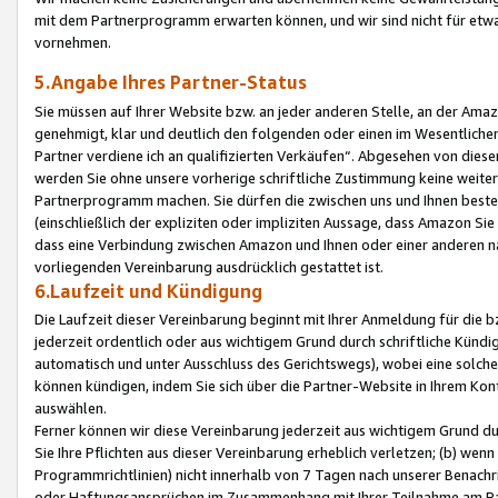
mit dem Partnerprogramm erwarten können, und wir sind nicht für etwa
vornehmen.
5.Angabe Ihres Partner-Status
Sie müssen auf Ihrer Website bzw. an jeder anderen Stelle, an der Am
genehmigt, klar und deutlich den folgenden oder einen im Wesentlichen
Partner verdiene ich an qualifizierten Verkäufen“. Abgesehen von die
werden Sie ohne unsere vorherige schriftliche Zustimmung keine weite
Partnerprogramm machen. Sie dürfen die zwischen uns und Ihnen best
(einschließlich der expliziten oder impliziten Aussage, dass Amazon Si
dass eine Verbindung zwischen Amazon und Ihnen oder einer anderen natü
vorliegenden Vereinbarung ausdrücklich gestattet ist.
6.Laufzeit und Kündigung
Die Laufzeit dieser Vereinbarung beginnt mit Ihrer Anmeldung für die 
jederzeit ordentlich oder aus wichtigem Grund durch schriftliche Kündi
automatisch und unter Ausschluss des Gerichtswegs), wobei eine solch
können kündigen, indem Sie sich über die Partner-Website in Ihrem Ko
auswählen.
Ferner können wir diese Vereinbarung jederzeit aus wichtigem Grund dur
Sie Ihre Pflichten aus dieser Vereinbarung erheblich verletzen; (b) wen
Programmrichtlinien) nicht innerhalb von 7 Tagen nach unserer Benachr
oder Haftungsansprüchen im Zusammenhang mit Ihrer Teilnahme am Pa