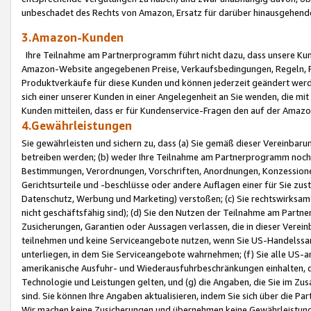
unbeschadet des Rechts von Amazon, Ersatz für darüber hinausgehen
3.Amazon-Kunden
Ihre Teilnahme am Partnerprogramm führt nicht dazu, dass unsere Kun
Amazon-Website angegebenen Preise, Verkaufsbedingungen, Regeln, Ri
Produktverkäufe für diese Kunden und können jederzeit geändert werde
sich einer unserer Kunden in einer Angelegenheit an Sie wenden, die 
Kunden mitteilen, dass er für Kundenservice-Fragen den auf der Ama
4.Gewährleistungen
Sie gewährleisten und sichern zu, dass (a) Sie gemäß dieser Vereinba
betreiben werden; (b) weder Ihre Teilnahme am Partnerprogramm noch d
Bestimmungen, Verordnungen, Vorschriften, Anordnungen, Konzessionen,
Gerichtsurteile und -beschlüsse oder andere Auflagen einer für Sie zu
Datenschutz, Werbung und Marketing) verstoßen; (c) Sie rechtswirksam 
nicht geschäftsfähig sind); (d) Sie den Nutzen der Teilnahme am Partne
Zusicherungen, Garantien oder Aussagen verlassen, die in dieser Verein
teilnehmen und keine Serviceangebote nutzen, wenn Sie US-Handelssa
unterliegen, in dem Sie Serviceangebote wahrnehmen; (f) Sie alle US
amerikanische Ausfuhr- und Wiederausfuhrbeschränkungen einhalten, 
Technologie und Leistungen gelten, und (g) die Angaben, die Sie im 
sind. Sie können Ihre Angaben aktualisieren, indem Sie sich über die 
Wir machen keine Zusicherungen und übernehmen keine Gewährleistun