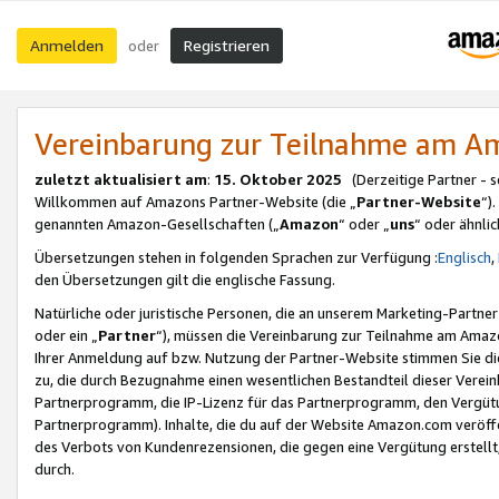
Anmelden
Registrieren
oder
Vereinbarung zur Teilnahme am 
zuletzt aktualisiert am
:
15. Oktober 2025
(Derzeitige Partner - 
Willkommen auf Amazons Partner-Website (die „
Partner-Website
“)
genannten Amazon-Gesellschaften („
Amazon
“ oder „
uns
“ oder ähnli
Übersetzungen stehen in folgenden Sprachen zur Verfügung :
Englisch
,
den Übersetzungen gilt die englische Fassung.
Natürliche oder juristische Personen, die an unserem Marketing-Partn
oder ein „
Partner
“), müssen die Vereinbarung zur Teilnahme am Ama
Ihrer Anmeldung auf bzw. Nutzung der Partner-Website stimmen Sie die
zu, die durch Bezugnahme einen wesentlichen Bestandteil dieser Verei
Partnerprogramm, die IP-Lizenz für das Partnerprogramm, den Vergütu
Partnerprogramm). Inhalte, die du auf der Website Amazon.com veröffe
des Verbots von Kundenrezensionen, die gegen eine Vergütung erstellt, 
durch.