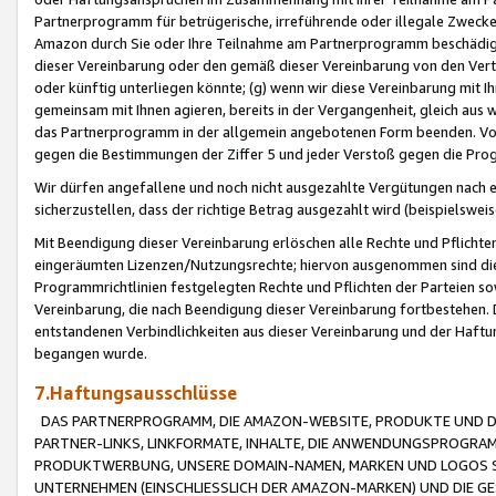
Partnerprogramm für betrügerische, irreführende oder illegale Zwecke
Amazon durch Sie oder Ihre Teilnahme am Partnerprogramm beschädig
dieser Vereinbarung oder den gemäß dieser Vereinbarung von den Vertr
oder künftig unterliegen könnte; (g) wenn wir diese Vereinbarung mit I
gemeinsam mit Ihnen agieren, bereits in der Vergangenheit, gleich aus
das Partnerprogramm in der allgemein angebotenen Form beenden. Vors
gegen die Bestimmungen der Ziffer 5 und jeder Verstoß gegen die Prog
Wir dürfen angefallene und noch nicht ausgezahlte Vergütungen nach 
sicherzustellen, dass der richtige Betrag ausgezahlt wird (beispielsw
Mit Beendigung dieser Vereinbarung erlöschen alle Rechte und Pflichte
eingeräumten Lizenzen/Nutzungsrechte; hiervon ausgenommen sind die in 
Programmrichtlinien festgelegten Rechte und Pflichten der Parteien sow
Vereinbarung, die nach Beendigung dieser Vereinbarung fortbestehen. D
entstandenen Verbindlichkeiten aus dieser Vereinbarung und der Haft
begangen wurde.
7.Haftungsausschlüsse
DAS PARTNERPROGRAMM, DIE AMAZON-WEBSITE, PRODUKTE UND DI
PARTNER-LINKS, LINKFORMATE, INHALTE, DIE ANWENDUNGSPROGR
PRODUKTWERBUNG, UNSERE DOMAIN-NAMEN, MARKEN UND LOGOS S
UNTERNEHMEN (EINSCHLIESSLICH DER AMAZON-MARKEN) UND DIE GE