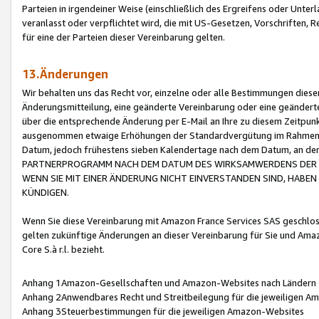
Parteien in irgendeiner Weise (einschließlich des Ergreifens oder Unt
veranlasst oder verpflichtet wird, die mit US-Gesetzen, Vorschriften,
für eine der Parteien dieser Vereinbarung gelten.
13.Änderungen
Wir behalten uns das Recht vor, einzelne oder alle Bestimmungen diese
Änderungsmitteilung, eine geänderte Vereinbarung oder eine geänderte 
über die entsprechende Änderung per E-Mail an Ihre zu diesem Zeitpun
ausgenommen etwaige Erhöhungen der Standardvergütung im Rahmen
Datum, jedoch frühestens sieben Kalendertage nach dem Datum, an de
PARTNERPROGRAMM NACH DEM DATUM DES WIRKSAMWERDENS DER Ä
WENN SIE MIT EINER ÄNDERUNG NICHT EINVERSTANDEN SIND, HABEN S
KÜNDIGEN.
Wenn Sie diese Vereinbarung mit Amazon France Services SAS geschlo
gelten zukünftige Änderungen an dieser Vereinbarung für Sie und Ama
Core S.à r.l. bezieht.
Anhang 1Amazon-Gesellschaften und Amazon-Websites nach Ländern
Anhang 2Anwendbares Recht und Streitbeilegung für die jeweiligen 
Anhang 3Steuerbestimmungen für die jeweiligen Amazon-Websites