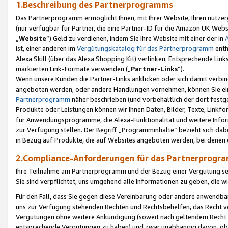
1.Beschreibung des Partnerprogramms
Das Partnerprogramm ermöglicht Ihnen, mit Ihrer Website, Ihren nutzer
(nur verfügbar für Partner, die eine Partner-ID für die Amazon UK We
„
Website
“) Geld zu verdienen, indem Sie Ihre Website mit einer der in
ist, einer anderen im
Vergütungskatalog für das Partnerprogramm
enth
Alexa Skill (über das Alexa Shopping Kit) verlinken. Entsprechende Lin
markierten Link-Formate verwenden („
Partner-Links
“).
Wenn unsere Kunden die Partner-Links anklicken oder sich damit verbi
angeboten werden, oder andere Handlungen vornehmen, können Sie eine
Partnerprogramm
näher beschrieben (und vorbehaltlich der dort festg
Produkte oder Leistungen können wir Ihnen Daten, Bilder, Texte, Linkfo
für Anwendungsprogramme, die Alexa-Funktionalität und weitere Inf
zur Verfügung stellen. Der Begriff „Programminhalte“ bezieht sich dabe
in Bezug auf Produkte, die auf Websites angeboten werden, bei denen 
2.Compliance-Anforderungen für das Partnerprog
Ihre Teilnahme am Partnerprogramm und der Bezug einer Vergütung setz
Sie sind verpflichtet, uns umgehend alle Informationen zu geben, die w
Für den Fall, dass Sie gegen diese Vereinbarung oder andere anwendba
uns zur Verfügung stehenden Rechten und Rechtsbehelfen, das Recht vo
Vergütungen ohne weitere Ankündigung (soweit nach geltendem Recht z
entsprechende Vergütungen zu haben) und zwar unabhängig davon, ob 