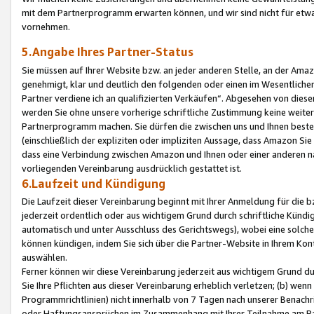
mit dem Partnerprogramm erwarten können, und wir sind nicht für etwa
vornehmen.
5.Angabe Ihres Partner-Status
Sie müssen auf Ihrer Website bzw. an jeder anderen Stelle, an der Am
genehmigt, klar und deutlich den folgenden oder einen im Wesentlichen
Partner verdiene ich an qualifizierten Verkäufen“. Abgesehen von die
werden Sie ohne unsere vorherige schriftliche Zustimmung keine weite
Partnerprogramm machen. Sie dürfen die zwischen uns und Ihnen best
(einschließlich der expliziten oder impliziten Aussage, dass Amazon Si
dass eine Verbindung zwischen Amazon und Ihnen oder einer anderen natü
vorliegenden Vereinbarung ausdrücklich gestattet ist.
6.Laufzeit und Kündigung
Die Laufzeit dieser Vereinbarung beginnt mit Ihrer Anmeldung für die 
jederzeit ordentlich oder aus wichtigem Grund durch schriftliche Kündi
automatisch und unter Ausschluss des Gerichtswegs), wobei eine solch
können kündigen, indem Sie sich über die Partner-Website in Ihrem Ko
auswählen.
Ferner können wir diese Vereinbarung jederzeit aus wichtigem Grund dur
Sie Ihre Pflichten aus dieser Vereinbarung erheblich verletzen; (b) wen
Programmrichtlinien) nicht innerhalb von 7 Tagen nach unserer Benachr
oder Haftungsansprüchen im Zusammenhang mit Ihrer Teilnahme am Pa