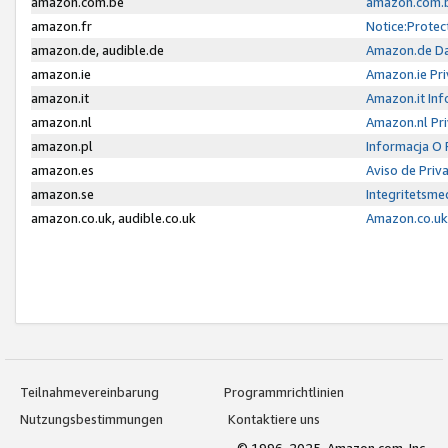
amazon.com.be
amazon.com.b
amazon.fr
Notice:Protec
amazon.de, audible.de
Amazon.de Da
amazon.ie
Amazon.ie Pri
amazon.it
Amazon.it Inf
amazon.nl
Amazon.nl Pri
amazon.pl
Informacja O
amazon.es
Aviso de Priv
amazon.se
Integritetsm
amazon.co.uk, audible.co.uk
Amazon.co.uk 
Teilnahmevereinbarung
Programmrichtlinien
Nutzungsbestimmungen
Kontaktiere uns