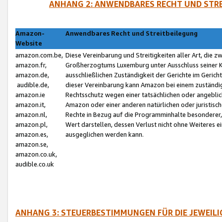
ANHANG 2: ANWENDBARES RECHT UND STRE
Amazon-
Anwendbares Recht und Streitbeilegung
Website
amazon.com.be,
Diese Vereinbarung und Streitigkeiten aller Art, die 
amazon.fr,
Großherzogtums Luxemburg unter Ausschluss seiner Kol
amazon.de,
ausschließlichen Zuständigkeit der Gerichte im Geri
audible.de,
dieser Vereinbarung kann Amazon bei einem zuständig
amazon.ie
Rechtsschutz wegen einer tatsächlichen oder angebli
amazon.it,
Amazon oder einer anderen natürlichen oder juristisc
amazon.nl,
Rechte in Bezug auf die Programminhalte besonderer,
amazon.pl,
Wert darstellen, dessen Verlust nicht ohne Weiteres e
amazon.es,
ausgeglichen werden kann.
amazon.se,
amazon.co.uk,
audible.co.uk
ANHANG 3: STEUERBESTIMMUNGEN FÜR DIE JEWEIL