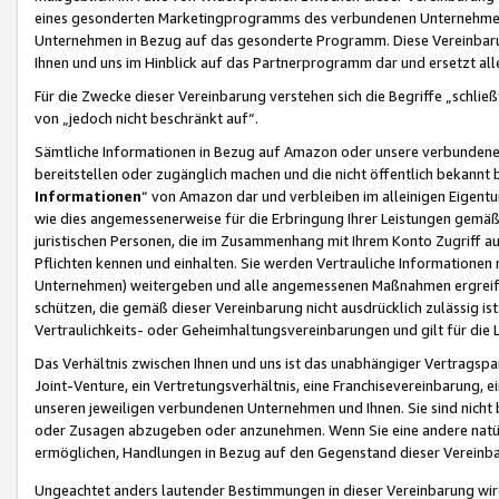
eines gesonderten Marketingprogramms des verbundenen Unternehmens
Unternehmen in Bezug auf das gesonderte Programm. Diese Vereinbarung
Ihnen und uns im Hinblick auf das Partnerprogramm dar und ersetzt al
Für die Zwecke dieser Vereinbarung verstehen sich die Begriffe „schließ
von „jedoch nicht beschränkt auf“.
Sämtliche Informationen in Bezug auf Amazon oder unsere verbunde
bereitstellen oder zugänglich machen und die nicht öffentlich bekannt bz
Informationen
“ von Amazon dar und verbleiben im alleinigen Eigent
wie dies angemessenerweise für die Erbringung Ihrer Leistungen gemäß d
juristischen Personen, die im Zusammenhang mit Ihrem Konto Zugriff au
Pflichten kennen und einhalten. Sie werden Vertrauliche Informationen 
Unternehmen) weitergeben und alle angemessenen Maßnahmen ergreifen
schützen, die gemäß dieser Vereinbarung nicht ausdrücklich zulässig is
Vertraulichkeits- oder Geheimhaltungsvereinbarungen und gilt für die
Das Verhältnis zwischen Ihnen und uns ist das unabhängiger Vertragspa
Joint-Venture, ein Vertretungsverhältnis, eine Franchisevereinbarung, 
unseren jeweiligen verbundenen Unternehmen und Ihnen. Sie sind ni
oder Zusagen abzugeben oder anzunehmen. Wenn Sie eine andere natürli
ermöglichen, Handlungen in Bezug auf den Gegenstand dieser Vereinbar
Ungeachtet anders lautender Bestimmungen in dieser Vereinbarung wird