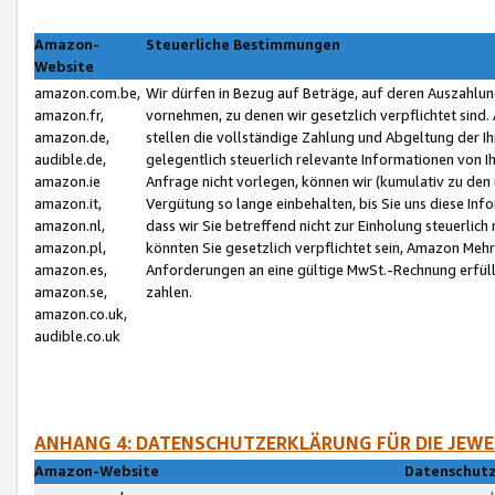
Amazon-
Steuerliche Bestimmungen
Website
amazon.com.be,
Wir dürfen in Bezug auf Beträge, auf deren Auszahlun
amazon.fr,
vornehmen, zu denen wir gesetzlich verpflichtet sind
amazon.de,
stellen die vollständige Zahlung und Abgeltung der 
audible.de,
gelegentlich steuerlich relevante Informationen von I
amazon.ie
Anfrage nicht vorlegen, können wir (kumulativ zu de
amazon.it,
Vergütung so lange einbehalten, bis Sie uns diese Inf
amazon.nl,
dass wir Sie betreffend nicht zur Einholung steuerlich 
amazon.pl,
könnten Sie gesetzlich verpflichtet sein, Amazon Meh
amazon.es,
Anforderungen an eine gültige MwSt.-Rechnung erfüllt
amazon.se,
zahlen.
amazon.co.uk,
audible.co.uk
ANHANG 4: DATENSCHUTZERKLÄRUNG FÜR DIE JEWE
Amazon-Website
Datenschutz