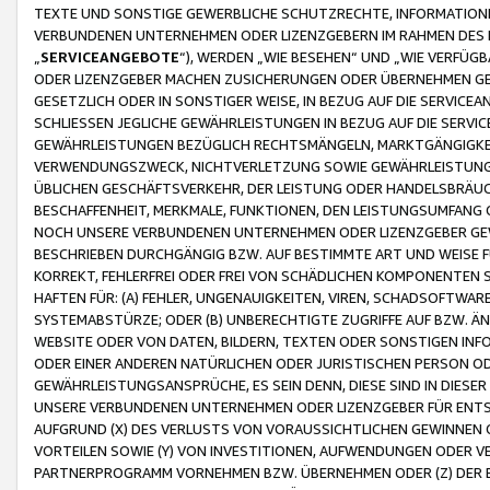
TEXTE UND SONSTIGE GEWERBLICHE SCHUTZRECHTE, INFORMATIONE
VERBUNDENEN UNTERNEHMEN ODER LIZENZGEBERN IM RAHMEN DES
„
SERVICEANGEBOTE
“), WERDEN „WIE BESEHEN“ UND „WIE VERFÜ
ODER LIZENZGEBER MACHEN ZUSICHERUNGEN ODER ÜBERNEHMEN GEW
GESETZLICH ODER IN SONSTIGER WEISE, IN BEZUG AUF DIE SERVI
SCHLIESSEN JEGLICHE GEWÄHRLEISTUNGEN IN BEZUG AUF DIE SERVI
GEWÄHRLEISTUNGEN BEZÜGLICH RECHTSMÄNGELN, MARKTGÄNGIGKEIT
VERWENDUNGSZWECK, NICHTVERLETZUNG SOWIE GEWÄHRLEISTUNGEN 
ÜBLICHEN GESCHÄFTSVERKEHR, DER LEISTUNG ODER HANDELSBRÄUCH
BESCHAFFENHEIT, MERKMALE, FUNKTIONEN, DEN LEISTUNGSUMFANG 
NOCH UNSERE VERBUNDENEN UNTERNEHMEN ODER LIZENZGEBER GEWÄ
BESCHRIEBEN DURCHGÄNGIG BZW. AUF BESTIMMTE ART UND WEISE
KORREKT, FEHLERFREI ODER FREI VON SCHÄDLICHEN KOMPONENTEN
HAFTEN FÜR: (A) FEHLER, UNGENAUIGKEITEN, VIREN, SCHADSOFTW
SYSTEMABSTÜRZE; ODER (B) UNBERECHTIGTE ZUGRIFFE AUF BZW. 
WEBSITE ODER VON DATEN, BILDERN, TEXTEN ODER SONSTIGEN INF
ODER EINER ANDEREN NATÜRLICHEN ODER JURISTISCHEN PERSON OD
GEWÄHRLEISTUNGSANSPRÜCHE, ES SEIN DENN, DIESE SIND IN DIES
UNSERE VERBUNDENEN UNTERNEHMEN ODER LIZENZGEBER FÜR EN
AUFGRUND (X) DES VERLUSTS VON VORAUSSICHTLICHEN GEWINNEN
VORTEILEN SOWIE (Y) VON INVESTITIONEN, AUFWENDUNGEN ODER VE
PARTNERPROGRAMM VORNEHMEN BZW. ÜBERNEHMEN ODER (Z) DER 