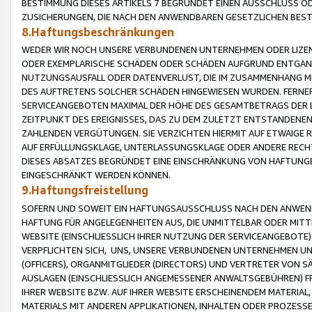
BESTIMMUNG DIESES ARTIKELS 7 BEGRÜNDET EINEN AUSSCHLUSS 
ZUSICHERUNGEN, DIE NACH DEN ANWENDBAREN GESETZLICHEN BE
8.Haftungsbeschränkungen
WEDER WIR NOCH UNSERE VERBUNDENEN UNTERNEHMEN ODER LIZEN
ODER EXEMPLARISCHE SCHÄDEN ODER SCHÄDEN AUFGRUND ENTGANG
NUTZUNGSAUSFALL ODER DATENVERLUST, DIE IM ZUSAMMENHANG MI
DES AUFTRETENS SOLCHER SCHÄDEN HINGEWIESEN WURDEN. FERN
SERVICEANGEBOTEN MAXIMAL DER HÖHE DES GESAMTBETRAGS DER 
ZEITPUNKT DES EREIGNISSES, DAS ZU DEM ZULETZT ENTSTANDENE
ZAHLENDEN VERGÜTUNGEN. SIE VERZICHTEN HIERMIT AUF ETWAIGE 
AUF ERFÜLLUNGSKLAGE, UNTERLASSUNGSKLAGE ODER ANDERE RECHT
DIESES ABSATZES BEGRÜNDET EINE EINSCHRÄNKUNG VON HAFTUNG
EINGESCHRÄNKT WERDEN KÖNNEN.
9.Haftungsfreistellung
SOFERN UND SOWEIT EIN HAFTUNGSAUSSCHLUSS NACH DEN ANWENDB
HAFTUNG FÜR ANGELEGENHEITEN AUS, DIE UNMITTELBAR ODER MITT
WEBSITE (EINSCHLIESSLICH IHRER NUTZUNG DER SERVICEANGEBOTE)
VERPFLICHTEN SICH, UNS, UNSERE VERBUNDENEN UNTERNEHMEN UN
(OFFICERS), ORGANMITGLIEDER (DIRECTORS) UND VERTRETER VON 
AUSLAGEN (EINSCHLIESSLICH ANGEMESSENER ANWALTSGEBÜHREN) FR
IHRER WEBSITE BZW. AUF IHRER WEBSITE ERSCHEINENDEM MATERIAL
MATERIALS MIT ANDEREN APPLIKATIONEN, INHALTEN ODER PROZESSE