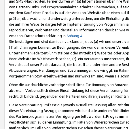
und SMS-Nachrichten. Ferner dürfen wir (a) Informationen über Ihre We
von Partner-Links und Programminhalten erhalten überwachen, aufzei
vor dem Kauf eines Produkts auf der Amazon-Website über einen auf Ih
prüfen, überwachen und anderweitig untersuchen, um die Einhaltung dies
die auf Ihrer Website dargestellte Implementierung von Programminhalt
reproduzieren, verbreiten und darstellen. Informationen darüber, wie w
Amazon-Datenschutzerklärung in
Anhang 4
.
Sie bestätigen und sind damit einverstanden, dass (a) wir und unsere 
(Traffic) anregen können, zu Bedingungen, die von den in dieser Vere
Unternehmen jederzeit (unmittelbar oder mittelbar) Websites oder Appl
Ihrer Website im Wettbewerb stehen, (c) ein Versäumnis unsererseits, I
Verzicht auf unser Recht darstellt, die betroffene oder eine andere B
Aktualisierungen, Handlungen und Zustimmungen, die wir ggf. im Rahme
vorgenommen bzw. erteilt werden und nur wirksam sind, wenn sie schri
Ohne die ausdrückliche vorherige schriftliche Zustimmung von Amazon
abtreten. Vorbehaltlich dieser Einschränkung ist diese Vereinbarung f
rechtlich bindend, gegenüber den Parteien und ihren jeweiligen Rech
Diese Vereinbarung umfasst die jeweils aktuellste Fassung aller Richtli
dieser Vereinbarung Bezug genommen wird und alle anderen Richtlinie
des Partnerprogramms zur Verfügung gestellt werden („
Programmric
verpflichten sich zu deren Einhaltung. Im Falle von Widersprüchen zwi
maßgeblich. Im Falle von Widersprüchen zwischen dieser Vereinbarun