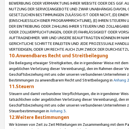
BEWERBUNG ODER VERMARKTUNG IHRER WEBSITE ODER DES GGF. AUF 
NUTZUNG DER SERVICEANGEBOTE UND ZWAR UNABHÄNGIG DAVON, O
GESETZLICHEN BESTIMMUNGEN ZULÄSSIG IST ODER NICHT, (D) EINE
(EINSCHLIESSLICH EINER PROGRAMMRICHTLINIE), (E) IHREN STEUER
DER EINTREIBUNG ODER ZAHLUNG IHRER STEUERN UND ZOLLABGAB
ODER ZOLLVERPFLICHTUNGEN, ODER (F) FAHRLÄSSIGKEIT ODER VORS
AUFTRAGNEHMER. WIR UND UNSERE BEAUFTRAGTEN KÖNNEN IM NAME
GERICHTLICHE SCHRITTE EINLEITEN UND JEDE PROZESSUALE HAND
VERTEIDIGEN, ODER UM RECHTE AUCH ZUM ZWECK DER DURCHSETZU
10.Anwendbares Recht und Streitbeilegung
Die Beilegung etwaiger Streitigkeiten, die in irgendeiner Weise mit de
angeblichen Verletzung dieser Vereinbarung), den im Rahmen dieser Ve
Geschäftsbeziehung mit uns oder unseren verbundenen Unternehmen zu
Bestimmungen zu anwendbarem Recht und Streitbeilegung in
Anhang 
11.Steuern
Steuern und damit verbundene Verpflichtungen, die in irgendeiner Wei
tatsächlichen oder angeblichen Verletzung dieser Vereinbarung), den 
Geschäftsbeziehung mit uns oder unseren verbundenen Unternehmen z
Steuerbestimmungen in
Anhang 3
.
12.Weitere Bestimmungen
Wir können von Zeit zu Zeit Mitteilungen im Zusammenhang mit dem Par