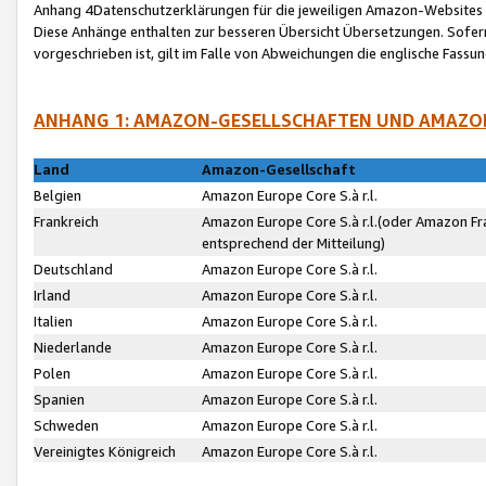
Anhang 4Datenschutzerklärungen für die jeweiligen Amazon-Websites
Diese Anhänge enthalten zur besseren Übersicht Übersetzungen. Sofe
vorgeschrieben ist, gilt im Falle von Abweichungen die englische Fass
ANHANG 1: AMAZON-GESELLSCHAFTEN UND AMAZO
Land
Amazon-Gesellschaft
Belgien
Amazon Europe Core S.à r.l.
Frankreich
Amazon Europe Core S.à r.l.(oder Amazon Fr
entsprechend der Mitteilung)
Deutschland
Amazon Europe Core S.à r.l.
Irland
Amazon Europe Core S.à r.l.
Italien
Amazon Europe Core S.à r.l.
Niederlande
Amazon Europe Core S.à r.l.
Polen
Amazon Europe Core S.à r.l.
Spanien
Amazon Europe Core S.à r.l.
Schweden
Amazon Europe Core S.à r.l.
Vereinigtes Königreich
Amazon Europe Core S.à r.l.