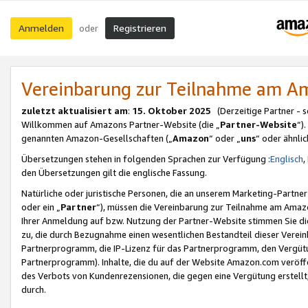
Anmelden
Registrieren
oder
Vereinbarung zur Teilnahme am 
zuletzt aktualisiert am
:
15. Oktober 2025
(Derzeitige Partner - 
Willkommen auf Amazons Partner-Website (die „
Partner-Website
“)
genannten Amazon-Gesellschaften („
Amazon
“ oder „
uns
“ oder ähnli
Übersetzungen stehen in folgenden Sprachen zur Verfügung :
Englisch
,
den Übersetzungen gilt die englische Fassung.
Natürliche oder juristische Personen, die an unserem Marketing-Partn
oder ein „
Partner
“), müssen die Vereinbarung zur Teilnahme am Ama
Ihrer Anmeldung auf bzw. Nutzung der Partner-Website stimmen Sie die
zu, die durch Bezugnahme einen wesentlichen Bestandteil dieser Verei
Partnerprogramm, die IP-Lizenz für das Partnerprogramm, den Vergütu
Partnerprogramm). Inhalte, die du auf der Website Amazon.com veröffe
des Verbots von Kundenrezensionen, die gegen eine Vergütung erstellt, 
durch.