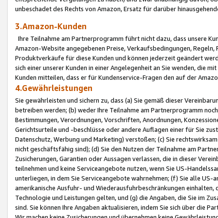
unbeschadet des Rechts von Amazon, Ersatz für darüber hinausgehen
3.Amazon-Kunden
Ihre Teilnahme am Partnerprogramm führt nicht dazu, dass unsere Kun
Amazon-Website angegebenen Preise, Verkaufsbedingungen, Regeln, Ri
Produktverkäufe für diese Kunden und können jederzeit geändert werde
sich einer unserer Kunden in einer Angelegenheit an Sie wenden, die 
Kunden mitteilen, dass er für Kundenservice-Fragen den auf der Ama
4.Gewährleistungen
Sie gewährleisten und sichern zu, dass (a) Sie gemäß dieser Vereinba
betreiben werden; (b) weder Ihre Teilnahme am Partnerprogramm noch d
Bestimmungen, Verordnungen, Vorschriften, Anordnungen, Konzessionen,
Gerichtsurteile und -beschlüsse oder andere Auflagen einer für Sie zu
Datenschutz, Werbung und Marketing) verstoßen; (c) Sie rechtswirksam 
nicht geschäftsfähig sind); (d) Sie den Nutzen der Teilnahme am Partne
Zusicherungen, Garantien oder Aussagen verlassen, die in dieser Verein
teilnehmen und keine Serviceangebote nutzen, wenn Sie US-Handelssa
unterliegen, in dem Sie Serviceangebote wahrnehmen; (f) Sie alle US
amerikanische Ausfuhr- und Wiederausfuhrbeschränkungen einhalten, 
Technologie und Leistungen gelten, und (g) die Angaben, die Sie im 
sind. Sie können Ihre Angaben aktualisieren, indem Sie sich über die 
Wir machen keine Zusicherungen und übernehmen keine Gewährleistun