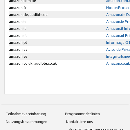
amazon.com.be
amazon.com.b
amazon.fr
Notice:Protec
amazon.de, audible.de
Amazon.de Da
amazon.ie
Amazon.ie Pri
amazon.it
Amazon.it Inf
amazon.nl
Amazon.nl Pri
amazon.pl
Informacja O
amazon.es
Aviso de Priv
amazon.se
Integritetsm
amazon.co.uk, audible.co.uk
Amazon.co.uk 
Teilnahmevereinbarung
Programmrichtlinien
Nutzungsbestimmungen
Kontaktiere uns