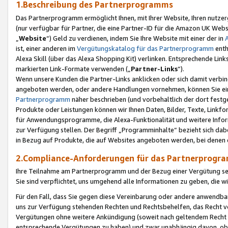
1.Beschreibung des Partnerprogramms
Das Partnerprogramm ermöglicht Ihnen, mit Ihrer Website, Ihren nutzer
(nur verfügbar für Partner, die eine Partner-ID für die Amazon UK We
„
Website
“) Geld zu verdienen, indem Sie Ihre Website mit einer der in
ist, einer anderen im
Vergütungskatalog für das Partnerprogramm
enth
Alexa Skill (über das Alexa Shopping Kit) verlinken. Entsprechende Lin
markierten Link-Formate verwenden („
Partner-Links
“).
Wenn unsere Kunden die Partner-Links anklicken oder sich damit verbi
angeboten werden, oder andere Handlungen vornehmen, können Sie eine
Partnerprogramm
näher beschrieben (und vorbehaltlich der dort festg
Produkte oder Leistungen können wir Ihnen Daten, Bilder, Texte, Linkfo
für Anwendungsprogramme, die Alexa-Funktionalität und weitere Inf
zur Verfügung stellen. Der Begriff „Programminhalte“ bezieht sich dabe
in Bezug auf Produkte, die auf Websites angeboten werden, bei denen 
2.Compliance-Anforderungen für das Partnerprog
Ihre Teilnahme am Partnerprogramm und der Bezug einer Vergütung setz
Sie sind verpflichtet, uns umgehend alle Informationen zu geben, die w
Für den Fall, dass Sie gegen diese Vereinbarung oder andere anwendba
uns zur Verfügung stehenden Rechten und Rechtsbehelfen, das Recht vo
Vergütungen ohne weitere Ankündigung (soweit nach geltendem Recht z
entsprechende Vergütungen zu haben) und zwar unabhängig davon, ob 