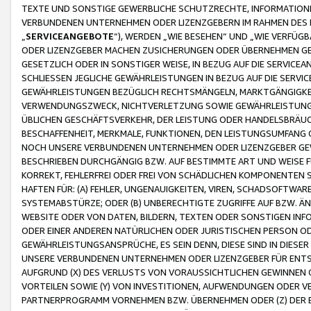
TEXTE UND SONSTIGE GEWERBLICHE SCHUTZRECHTE, INFORMATIONE
VERBUNDENEN UNTERNEHMEN ODER LIZENZGEBERN IM RAHMEN DES
„
SERVICEANGEBOTE
“), WERDEN „WIE BESEHEN“ UND „WIE VERFÜ
ODER LIZENZGEBER MACHEN ZUSICHERUNGEN ODER ÜBERNEHMEN GEW
GESETZLICH ODER IN SONSTIGER WEISE, IN BEZUG AUF DIE SERVI
SCHLIESSEN JEGLICHE GEWÄHRLEISTUNGEN IN BEZUG AUF DIE SERVI
GEWÄHRLEISTUNGEN BEZÜGLICH RECHTSMÄNGELN, MARKTGÄNGIGKEIT
VERWENDUNGSZWECK, NICHTVERLETZUNG SOWIE GEWÄHRLEISTUNGEN 
ÜBLICHEN GESCHÄFTSVERKEHR, DER LEISTUNG ODER HANDELSBRÄUCH
BESCHAFFENHEIT, MERKMALE, FUNKTIONEN, DEN LEISTUNGSUMFANG 
NOCH UNSERE VERBUNDENEN UNTERNEHMEN ODER LIZENZGEBER GEWÄ
BESCHRIEBEN DURCHGÄNGIG BZW. AUF BESTIMMTE ART UND WEISE
KORREKT, FEHLERFREI ODER FREI VON SCHÄDLICHEN KOMPONENTEN
HAFTEN FÜR: (A) FEHLER, UNGENAUIGKEITEN, VIREN, SCHADSOFTW
SYSTEMABSTÜRZE; ODER (B) UNBERECHTIGTE ZUGRIFFE AUF BZW. 
WEBSITE ODER VON DATEN, BILDERN, TEXTEN ODER SONSTIGEN INF
ODER EINER ANDEREN NATÜRLICHEN ODER JURISTISCHEN PERSON OD
GEWÄHRLEISTUNGSANSPRÜCHE, ES SEIN DENN, DIESE SIND IN DIES
UNSERE VERBUNDENEN UNTERNEHMEN ODER LIZENZGEBER FÜR EN
AUFGRUND (X) DES VERLUSTS VON VORAUSSICHTLICHEN GEWINNEN
VORTEILEN SOWIE (Y) VON INVESTITIONEN, AUFWENDUNGEN ODER VE
PARTNERPROGRAMM VORNEHMEN BZW. ÜBERNEHMEN ODER (Z) DER 