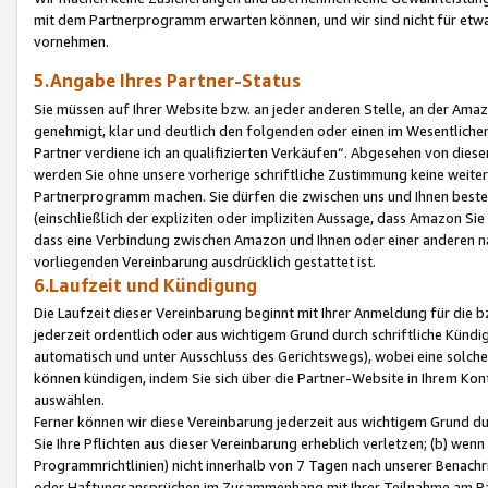
mit dem Partnerprogramm erwarten können, und wir sind nicht für etwa
vornehmen.
5.Angabe Ihres Partner-Status
Sie müssen auf Ihrer Website bzw. an jeder anderen Stelle, an der Am
genehmigt, klar und deutlich den folgenden oder einen im Wesentlichen
Partner verdiene ich an qualifizierten Verkäufen“. Abgesehen von die
werden Sie ohne unsere vorherige schriftliche Zustimmung keine weite
Partnerprogramm machen. Sie dürfen die zwischen uns und Ihnen best
(einschließlich der expliziten oder impliziten Aussage, dass Amazon Si
dass eine Verbindung zwischen Amazon und Ihnen oder einer anderen natü
vorliegenden Vereinbarung ausdrücklich gestattet ist.
6.Laufzeit und Kündigung
Die Laufzeit dieser Vereinbarung beginnt mit Ihrer Anmeldung für die 
jederzeit ordentlich oder aus wichtigem Grund durch schriftliche Kündi
automatisch und unter Ausschluss des Gerichtswegs), wobei eine solch
können kündigen, indem Sie sich über die Partner-Website in Ihrem Ko
auswählen.
Ferner können wir diese Vereinbarung jederzeit aus wichtigem Grund dur
Sie Ihre Pflichten aus dieser Vereinbarung erheblich verletzen; (b) wen
Programmrichtlinien) nicht innerhalb von 7 Tagen nach unserer Benachr
oder Haftungsansprüchen im Zusammenhang mit Ihrer Teilnahme am Pa