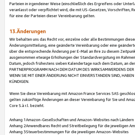
Parteien in irgendeiner Weise (einschließlich des Ergreifens oder Unt
veranlasst oder verpflichtet wird, die mit US-Gesetzen, Vorschriften,
für eine der Parteien dieser Vereinbarung gelten.
13.Änderungen
Wir behalten uns das Recht vor, einzelne oder alle Bestimmungen diese
Änderungsmitteilung, eine geänderte Vereinbarung oder eine geänderte 
über die entsprechende Änderung per E-Mail an Ihre zu diesem Zeitpun
ausgenommen etwaige Erhöhungen der Standardvergütung im Rahmen
Datum, jedoch frühestens sieben Kalendertage nach dem Datum, an de
PARTNERPROGRAMM NACH DEM DATUM DES WIRKSAMWERDENS DER Ä
WENN SIE MIT EINER ÄNDERUNG NICHT EINVERSTANDEN SIND, HABEN S
KÜNDIGEN.
Wenn Sie diese Vereinbarung mit Amazon France Services SAS geschlo
gelten zukünftige Änderungen an dieser Vereinbarung für Sie und Ama
Core S.à r.l. bezieht.
Anhang 1Amazon-Gesellschaften und Amazon-Websites nach Ländern
Anhang 2Anwendbares Recht und Streitbeilegung für die jeweiligen 
Anhang 3Steuerbestimmungen für die jeweiligen Amazon-Websites