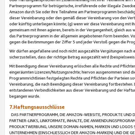
Partnerprogramm für betrügerische, irreführende oder illegale Zwecke
Amazon durch Sie oder Ihre Teilnahme am Partnerprogramm beschädig
dieser Vereinbarung oder den gemäß dieser Vereinbarung von den Vertr
oder künftig unterliegen könnte; (g) wenn wir diese Vereinbarung mit I
gemeinsam mit Ihnen agieren, bereits in der Vergangenheit, gleich aus
das Partnerprogramm in der allgemein angebotenen Form beenden. Vors
gegen die Bestimmungen der Ziffer 5 und jeder Verstoß gegen die Prog
Wir dürfen angefallene und noch nicht ausgezahlte Vergütungen nach 
sicherzustellen, dass der richtige Betrag ausgezahlt wird (beispielsw
Mit Beendigung dieser Vereinbarung erlöschen alle Rechte und Pflichte
eingeräumten Lizenzen/Nutzungsrechte; hiervon ausgenommen sind die in 
Programmrichtlinien festgelegten Rechte und Pflichten der Parteien sow
Vereinbarung, die nach Beendigung dieser Vereinbarung fortbestehen. D
entstandenen Verbindlichkeiten aus dieser Vereinbarung und der Haft
begangen wurde.
7.Haftungsausschlüsse
DAS PARTNERPROGRAMM, DIE AMAZON-WEBSITE, PRODUKTE UND DI
PARTNER-LINKS, LINKFORMATE, INHALTE, DIE ANWENDUNGSPROGR
PRODUKTWERBUNG, UNSERE DOMAIN-NAMEN, MARKEN UND LOGOS S
UNTERNEHMEN (EINSCHLIESSLICH DER AMAZON-MARKEN) UND DIE GE