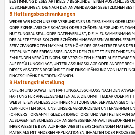
BESTIMMUNG DIESES ARTIKELS 7 BEGRÜNDET EINEN AUSSCHLUSS 
ZUSICHERUNGEN, DIE NACH DEN ANWENDBAREN GESETZLICHEN BE
8.Haftungsbeschränkungen
WEDER WIR NOCH UNSERE VERBUNDENEN UNTERNEHMEN ODER LIZEN
ODER EXEMPLARISCHE SCHÄDEN ODER SCHÄDEN AUFGRUND ENTGANG
NUTZUNGSAUSFALL ODER DATENVERLUST, DIE IM ZUSAMMENHANG MI
DES AUFTRETENS SOLCHER SCHÄDEN HINGEWIESEN WURDEN. FERN
SERVICEANGEBOTEN MAXIMAL DER HÖHE DES GESAMTBETRAGS DER 
ZEITPUNKT DES EREIGNISSES, DAS ZU DEM ZULETZT ENTSTANDENE
ZAHLENDEN VERGÜTUNGEN. SIE VERZICHTEN HIERMIT AUF ETWAIGE 
AUF ERFÜLLUNGSKLAGE, UNTERLASSUNGSKLAGE ODER ANDERE RECHT
DIESES ABSATZES BEGRÜNDET EINE EINSCHRÄNKUNG VON HAFTUNG
EINGESCHRÄNKT WERDEN KÖNNEN.
9.Haftungsfreistellung
SOFERN UND SOWEIT EIN HAFTUNGSAUSSCHLUSS NACH DEN ANWENDB
HAFTUNG FÜR ANGELEGENHEITEN AUS, DIE UNMITTELBAR ODER MITT
WEBSITE (EINSCHLIESSLICH IHRER NUTZUNG DER SERVICEANGEBOTE)
VERPFLICHTEN SICH, UNS, UNSERE VERBUNDENEN UNTERNEHMEN UN
(OFFICERS), ORGANMITGLIEDER (DIRECTORS) UND VERTRETER VON 
AUSLAGEN (EINSCHLIESSLICH ANGEMESSENER ANWALTSGEBÜHREN) FR
IHRER WEBSITE BZW. AUF IHRER WEBSITE ERSCHEINENDEM MATERIAL
MATERIALS MIT ANDEREN APPLIKATIONEN, INHALTEN ODER PROZESSE