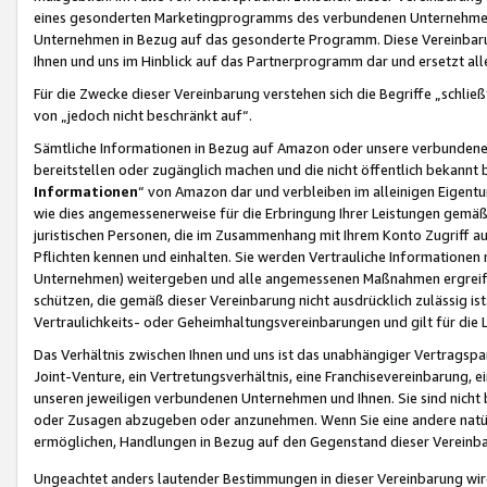
eines gesonderten Marketingprogramms des verbundenen Unternehmens
Unternehmen in Bezug auf das gesonderte Programm. Diese Vereinbarung
Ihnen und uns im Hinblick auf das Partnerprogramm dar und ersetzt al
Für die Zwecke dieser Vereinbarung verstehen sich die Begriffe „schließ
von „jedoch nicht beschränkt auf“.
Sämtliche Informationen in Bezug auf Amazon oder unsere verbunde
bereitstellen oder zugänglich machen und die nicht öffentlich bekannt bz
Informationen
“ von Amazon dar und verbleiben im alleinigen Eigent
wie dies angemessenerweise für die Erbringung Ihrer Leistungen gemäß d
juristischen Personen, die im Zusammenhang mit Ihrem Konto Zugriff au
Pflichten kennen und einhalten. Sie werden Vertrauliche Informationen 
Unternehmen) weitergeben und alle angemessenen Maßnahmen ergreifen
schützen, die gemäß dieser Vereinbarung nicht ausdrücklich zulässig is
Vertraulichkeits- oder Geheimhaltungsvereinbarungen und gilt für die
Das Verhältnis zwischen Ihnen und uns ist das unabhängiger Vertragspa
Joint-Venture, ein Vertretungsverhältnis, eine Franchisevereinbarung, 
unseren jeweiligen verbundenen Unternehmen und Ihnen. Sie sind ni
oder Zusagen abzugeben oder anzunehmen. Wenn Sie eine andere natürli
ermöglichen, Handlungen in Bezug auf den Gegenstand dieser Vereinbar
Ungeachtet anders lautender Bestimmungen in dieser Vereinbarung wird