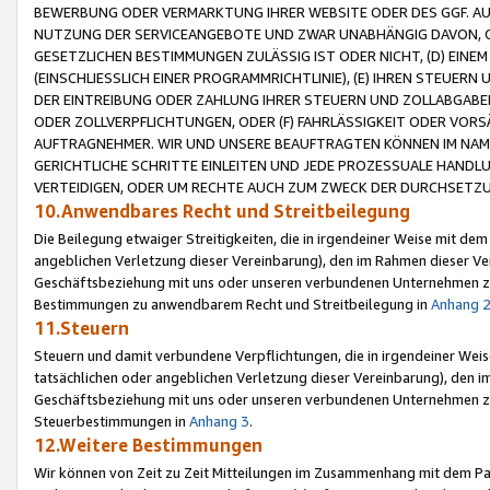
BEWERBUNG ODER VERMARKTUNG IHRER WEBSITE ODER DES GGF. AUF 
NUTZUNG DER SERVICEANGEBOTE UND ZWAR UNABHÄNGIG DAVON, O
GESETZLICHEN BESTIMMUNGEN ZULÄSSIG IST ODER NICHT, (D) EINE
(EINSCHLIESSLICH EINER PROGRAMMRICHTLINIE), (E) IHREN STEUER
DER EINTREIBUNG ODER ZAHLUNG IHRER STEUERN UND ZOLLABGAB
ODER ZOLLVERPFLICHTUNGEN, ODER (F) FAHRLÄSSIGKEIT ODER VORS
AUFTRAGNEHMER. WIR UND UNSERE BEAUFTRAGTEN KÖNNEN IM NAME
GERICHTLICHE SCHRITTE EINLEITEN UND JEDE PROZESSUALE HAND
VERTEIDIGEN, ODER UM RECHTE AUCH ZUM ZWECK DER DURCHSETZU
10.Anwendbares Recht und Streitbeilegung
Die Beilegung etwaiger Streitigkeiten, die in irgendeiner Weise mit de
angeblichen Verletzung dieser Vereinbarung), den im Rahmen dieser Ve
Geschäftsbeziehung mit uns oder unseren verbundenen Unternehmen zu
Bestimmungen zu anwendbarem Recht und Streitbeilegung in
Anhang 
11.Steuern
Steuern und damit verbundene Verpflichtungen, die in irgendeiner Wei
tatsächlichen oder angeblichen Verletzung dieser Vereinbarung), den 
Geschäftsbeziehung mit uns oder unseren verbundenen Unternehmen z
Steuerbestimmungen in
Anhang 3
.
12.Weitere Bestimmungen
Wir können von Zeit zu Zeit Mitteilungen im Zusammenhang mit dem Par