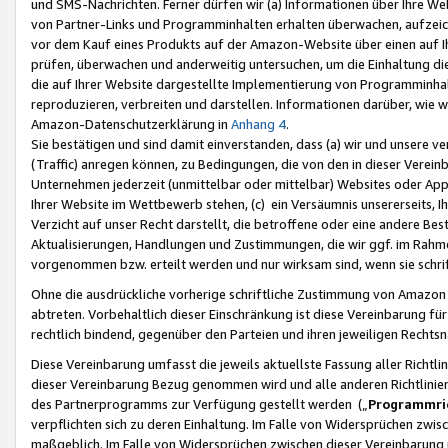
und SMS-Nachrichten. Ferner dürfen wir (a) Informationen über Ihre We
von Partner-Links und Programminhalten erhalten überwachen, aufzei
vor dem Kauf eines Produkts auf der Amazon-Website über einen auf Ih
prüfen, überwachen und anderweitig untersuchen, um die Einhaltung dies
die auf Ihrer Website dargestellte Implementierung von Programminhalt
reproduzieren, verbreiten und darstellen. Informationen darüber, wie w
Amazon-Datenschutzerklärung in
Anhang 4
.
Sie bestätigen und sind damit einverstanden, dass (a) wir und unsere 
(Traffic) anregen können, zu Bedingungen, die von den in dieser Vere
Unternehmen jederzeit (unmittelbar oder mittelbar) Websites oder Appl
Ihrer Website im Wettbewerb stehen, (c) ein Versäumnis unsererseits, I
Verzicht auf unser Recht darstellt, die betroffene oder eine andere B
Aktualisierungen, Handlungen und Zustimmungen, die wir ggf. im Rahme
vorgenommen bzw. erteilt werden und nur wirksam sind, wenn sie schri
Ohne die ausdrückliche vorherige schriftliche Zustimmung von Amazon
abtreten. Vorbehaltlich dieser Einschränkung ist diese Vereinbarung f
rechtlich bindend, gegenüber den Parteien und ihren jeweiligen Rech
Diese Vereinbarung umfasst die jeweils aktuellste Fassung aller Richtli
dieser Vereinbarung Bezug genommen wird und alle anderen Richtlinie
des Partnerprogramms zur Verfügung gestellt werden („
Programmric
verpflichten sich zu deren Einhaltung. Im Falle von Widersprüchen zwi
maßgeblich. Im Falle von Widersprüchen zwischen dieser Vereinbarun