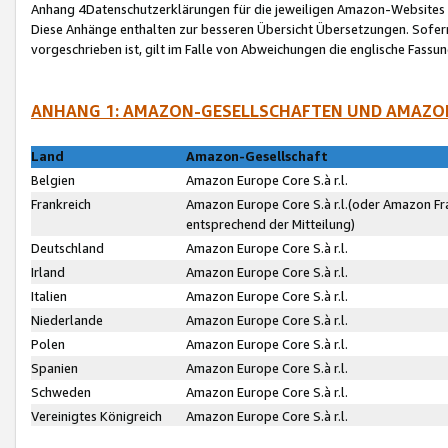
Anhang 4Datenschutzerklärungen für die jeweiligen Amazon-Websites
Diese Anhänge enthalten zur besseren Übersicht Übersetzungen. Sofe
vorgeschrieben ist, gilt im Falle von Abweichungen die englische Fass
ANHANG 1: AMAZON-GESELLSCHAFTEN UND AMAZO
Land
Amazon-Gesellschaft
Belgien
Amazon Europe Core S.à r.l.
Frankreich
Amazon Europe Core S.à r.l.(oder Amazon Fr
entsprechend der Mitteilung)
Deutschland
Amazon Europe Core S.à r.l.
Irland
Amazon Europe Core S.à r.l.
Italien
Amazon Europe Core S.à r.l.
Niederlande
Amazon Europe Core S.à r.l.
Polen
Amazon Europe Core S.à r.l.
Spanien
Amazon Europe Core S.à r.l.
Schweden
Amazon Europe Core S.à r.l.
Vereinigtes Königreich
Amazon Europe Core S.à r.l.