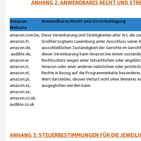
ANHANG 2: ANWENDBARES RECHT UND STRE
Amazon-
Anwendbares Recht und Streitbeilegung
Website
amazon.com.be,
Diese Vereinbarung und Streitigkeiten aller Art, die 
amazon.fr,
Großherzogtums Luxemburg unter Ausschluss seiner Kol
amazon.de,
ausschließlichen Zuständigkeit der Gerichte im Geri
audible.de,
dieser Vereinbarung kann Amazon bei einem zuständig
amazon.ie
Rechtsschutz wegen einer tatsächlichen oder angebli
amazon.it,
Amazon oder einer anderen natürlichen oder juristisc
amazon.nl,
Rechte in Bezug auf die Programminhalte besonderer,
amazon.pl,
Wert darstellen, dessen Verlust nicht ohne Weiteres e
amazon.es,
ausgeglichen werden kann.
amazon.se,
amazon.co.uk,
audible.co.uk
ANHANG 3: STEUERBESTIMMUNGEN FÜR DIE JEWEIL