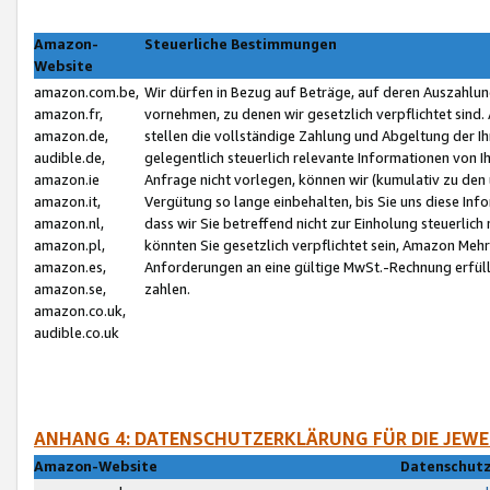
Amazon-
Steuerliche Bestimmungen
Website
amazon.com.be,
Wir dürfen in Bezug auf Beträge, auf deren Auszahlun
amazon.fr,
vornehmen, zu denen wir gesetzlich verpflichtet sind
amazon.de,
stellen die vollständige Zahlung und Abgeltung der 
audible.de,
gelegentlich steuerlich relevante Informationen von I
amazon.ie
Anfrage nicht vorlegen, können wir (kumulativ zu de
amazon.it,
Vergütung so lange einbehalten, bis Sie uns diese Inf
amazon.nl,
dass wir Sie betreffend nicht zur Einholung steuerlich 
amazon.pl,
könnten Sie gesetzlich verpflichtet sein, Amazon Meh
amazon.es,
Anforderungen an eine gültige MwSt.-Rechnung erfüllt
amazon.se,
zahlen.
amazon.co.uk,
audible.co.uk
ANHANG 4: DATENSCHUTZERKLÄRUNG FÜR DIE JEWE
Amazon-Website
Datenschutz