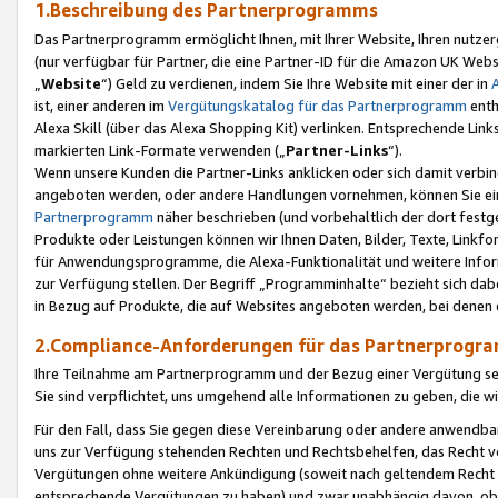
1.Beschreibung des Partnerprogramms
Das Partnerprogramm ermöglicht Ihnen, mit Ihrer Website, Ihren nutzer
(nur verfügbar für Partner, die eine Partner-ID für die Amazon UK We
„
Website
“) Geld zu verdienen, indem Sie Ihre Website mit einer der in
ist, einer anderen im
Vergütungskatalog für das Partnerprogramm
enth
Alexa Skill (über das Alexa Shopping Kit) verlinken. Entsprechende Lin
markierten Link-Formate verwenden („
Partner-Links
“).
Wenn unsere Kunden die Partner-Links anklicken oder sich damit verbi
angeboten werden, oder andere Handlungen vornehmen, können Sie eine
Partnerprogramm
näher beschrieben (und vorbehaltlich der dort festg
Produkte oder Leistungen können wir Ihnen Daten, Bilder, Texte, Linkfo
für Anwendungsprogramme, die Alexa-Funktionalität und weitere Inf
zur Verfügung stellen. Der Begriff „Programminhalte“ bezieht sich dabe
in Bezug auf Produkte, die auf Websites angeboten werden, bei denen 
2.Compliance-Anforderungen für das Partnerprog
Ihre Teilnahme am Partnerprogramm und der Bezug einer Vergütung setz
Sie sind verpflichtet, uns umgehend alle Informationen zu geben, die w
Für den Fall, dass Sie gegen diese Vereinbarung oder andere anwendba
uns zur Verfügung stehenden Rechten und Rechtsbehelfen, das Recht vo
Vergütungen ohne weitere Ankündigung (soweit nach geltendem Recht z
entsprechende Vergütungen zu haben) und zwar unabhängig davon, ob 