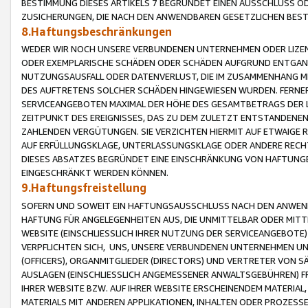
BESTIMMUNG DIESES ARTIKELS 7 BEGRÜNDET EINEN AUSSCHLUSS 
ZUSICHERUNGEN, DIE NACH DEN ANWENDBAREN GESETZLICHEN BE
8.Haftungsbeschränkungen
WEDER WIR NOCH UNSERE VERBUNDENEN UNTERNEHMEN ODER LIZEN
ODER EXEMPLARISCHE SCHÄDEN ODER SCHÄDEN AUFGRUND ENTGANG
NUTZUNGSAUSFALL ODER DATENVERLUST, DIE IM ZUSAMMENHANG MI
DES AUFTRETENS SOLCHER SCHÄDEN HINGEWIESEN WURDEN. FERN
SERVICEANGEBOTEN MAXIMAL DER HÖHE DES GESAMTBETRAGS DER 
ZEITPUNKT DES EREIGNISSES, DAS ZU DEM ZULETZT ENTSTANDENE
ZAHLENDEN VERGÜTUNGEN. SIE VERZICHTEN HIERMIT AUF ETWAIGE 
AUF ERFÜLLUNGSKLAGE, UNTERLASSUNGSKLAGE ODER ANDERE RECHT
DIESES ABSATZES BEGRÜNDET EINE EINSCHRÄNKUNG VON HAFTUNG
EINGESCHRÄNKT WERDEN KÖNNEN.
9.Haftungsfreistellung
SOFERN UND SOWEIT EIN HAFTUNGSAUSSCHLUSS NACH DEN ANWENDB
HAFTUNG FÜR ANGELEGENHEITEN AUS, DIE UNMITTELBAR ODER MITT
WEBSITE (EINSCHLIESSLICH IHRER NUTZUNG DER SERVICEANGEBOTE)
VERPFLICHTEN SICH, UNS, UNSERE VERBUNDENEN UNTERNEHMEN UN
(OFFICERS), ORGANMITGLIEDER (DIRECTORS) UND VERTRETER VON 
AUSLAGEN (EINSCHLIESSLICH ANGEMESSENER ANWALTSGEBÜHREN) FR
IHRER WEBSITE BZW. AUF IHRER WEBSITE ERSCHEINENDEM MATERIAL
MATERIALS MIT ANDEREN APPLIKATIONEN, INHALTEN ODER PROZESSE