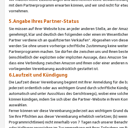
mit dem Partnerprogramm erwarten können, und wir sind nicht für etwa
vornehmen.
5.Angabe Ihres Partner-Status
Sie müssen auf Ihrer Website bzw. an jeder anderen Stelle, an der Am
genehmigt, klar und deutlich den folgenden oder einen im Wesentlichen
Partner verdiene ich an qualifizierten Verkäufen“. Abgesehen von die
werden Sie ohne unsere vorherige schriftliche Zustimmung keine weite
Partnerprogramm machen. Sie dürfen die zwischen uns und Ihnen best
(einschließlich der expliziten oder impliziten Aussage, dass Amazon Si
dass eine Verbindung zwischen Amazon und Ihnen oder einer anderen natü
vorliegenden Vereinbarung ausdrücklich gestattet ist.
6.Laufzeit und Kündigung
Die Laufzeit dieser Vereinbarung beginnt mit Ihrer Anmeldung für die 
jederzeit ordentlich oder aus wichtigem Grund durch schriftliche Kündi
automatisch und unter Ausschluss des Gerichtswegs), wobei eine solch
können kündigen, indem Sie sich über die Partner-Website in Ihrem Ko
auswählen.
Ferner können wir diese Vereinbarung jederzeit aus wichtigem Grund dur
Sie Ihre Pflichten aus dieser Vereinbarung erheblich verletzen; (b) wen
Programmrichtlinien) nicht innerhalb von 7 Tagen nach unserer Benachr
oder Haftungsansprüchen im Zusammenhang mit Ihrer Teilnahme am Pa