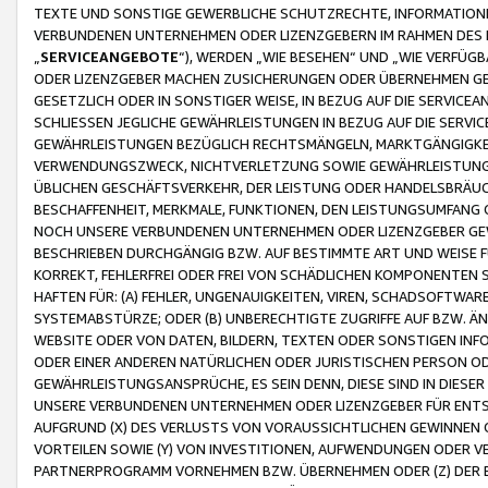
TEXTE UND SONSTIGE GEWERBLICHE SCHUTZRECHTE, INFORMATIONE
VERBUNDENEN UNTERNEHMEN ODER LIZENZGEBERN IM RAHMEN DES
„
SERVICEANGEBOTE
“), WERDEN „WIE BESEHEN“ UND „WIE VERFÜ
ODER LIZENZGEBER MACHEN ZUSICHERUNGEN ODER ÜBERNEHMEN GEW
GESETZLICH ODER IN SONSTIGER WEISE, IN BEZUG AUF DIE SERVI
SCHLIESSEN JEGLICHE GEWÄHRLEISTUNGEN IN BEZUG AUF DIE SERVI
GEWÄHRLEISTUNGEN BEZÜGLICH RECHTSMÄNGELN, MARKTGÄNGIGKEIT
VERWENDUNGSZWECK, NICHTVERLETZUNG SOWIE GEWÄHRLEISTUNGEN 
ÜBLICHEN GESCHÄFTSVERKEHR, DER LEISTUNG ODER HANDELSBRÄUCH
BESCHAFFENHEIT, MERKMALE, FUNKTIONEN, DEN LEISTUNGSUMFANG 
NOCH UNSERE VERBUNDENEN UNTERNEHMEN ODER LIZENZGEBER GEWÄ
BESCHRIEBEN DURCHGÄNGIG BZW. AUF BESTIMMTE ART UND WEISE
KORREKT, FEHLERFREI ODER FREI VON SCHÄDLICHEN KOMPONENTEN
HAFTEN FÜR: (A) FEHLER, UNGENAUIGKEITEN, VIREN, SCHADSOFTW
SYSTEMABSTÜRZE; ODER (B) UNBERECHTIGTE ZUGRIFFE AUF BZW. 
WEBSITE ODER VON DATEN, BILDERN, TEXTEN ODER SONSTIGEN INF
ODER EINER ANDEREN NATÜRLICHEN ODER JURISTISCHEN PERSON OD
GEWÄHRLEISTUNGSANSPRÜCHE, ES SEIN DENN, DIESE SIND IN DIES
UNSERE VERBUNDENEN UNTERNEHMEN ODER LIZENZGEBER FÜR EN
AUFGRUND (X) DES VERLUSTS VON VORAUSSICHTLICHEN GEWINNEN
VORTEILEN SOWIE (Y) VON INVESTITIONEN, AUFWENDUNGEN ODER VE
PARTNERPROGRAMM VORNEHMEN BZW. ÜBERNEHMEN ODER (Z) DER 