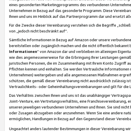
eines gesonderten Marketingprogramms des verbundenen Unternehmens
Unternehmen in Bezug auf das gesonderte Programm. Diese Vereinbarung
Ihnen und uns im Hinblick auf das Partnerprogramm dar und ersetzt al
Für die Zwecke dieser Vereinbarung verstehen sich die Begriffe „schließ
von „jedoch nicht beschränkt auf“.
Sämtliche Informationen in Bezug auf Amazon oder unsere verbunde
bereitstellen oder zugänglich machen und die nicht öffentlich bekannt bz
Informationen
“ von Amazon dar und verbleiben im alleinigen Eigent
wie dies angemessenerweise für die Erbringung Ihrer Leistungen gemäß d
juristischen Personen, die im Zusammenhang mit Ihrem Konto Zugriff au
Pflichten kennen und einhalten. Sie werden Vertrauliche Informationen 
Unternehmen) weitergeben und alle angemessenen Maßnahmen ergreifen
schützen, die gemäß dieser Vereinbarung nicht ausdrücklich zulässig is
Vertraulichkeits- oder Geheimhaltungsvereinbarungen und gilt für die
Das Verhältnis zwischen Ihnen und uns ist das unabhängiger Vertragspa
Joint-Venture, ein Vertretungsverhältnis, eine Franchisevereinbarung, 
unseren jeweiligen verbundenen Unternehmen und Ihnen. Sie sind ni
oder Zusagen abzugeben oder anzunehmen. Wenn Sie eine andere natürli
ermöglichen, Handlungen in Bezug auf den Gegenstand dieser Vereinbar
Ungeachtet anders lautender Bestimmungen in dieser Vereinbarung wird