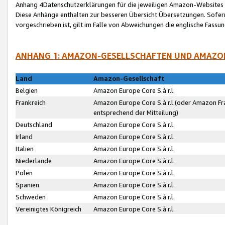
Anhang 4Datenschutzerklärungen für die jeweiligen Amazon-Websites
Diese Anhänge enthalten zur besseren Übersicht Übersetzungen. Sofe
vorgeschrieben ist, gilt im Falle von Abweichungen die englische Fass
ANHANG 1: AMAZON-GESELLSCHAFTEN UND AMAZO
Land
Amazon-Gesellschaft
Belgien
Amazon Europe Core S.à r.l.
Frankreich
Amazon Europe Core S.à r.l.(oder Amazon Fr
entsprechend der Mitteilung)
Deutschland
Amazon Europe Core S.à r.l.
Irland
Amazon Europe Core S.à r.l.
Italien
Amazon Europe Core S.à r.l.
Niederlande
Amazon Europe Core S.à r.l.
Polen
Amazon Europe Core S.à r.l.
Spanien
Amazon Europe Core S.à r.l.
Schweden
Amazon Europe Core S.à r.l.
Vereinigtes Königreich
Amazon Europe Core S.à r.l.