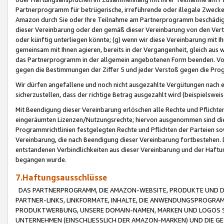
Partnerprogramm für betrügerische, irreführende oder illegale Zwecke
Amazon durch Sie oder Ihre Teilnahme am Partnerprogramm beschädig
dieser Vereinbarung oder den gemäß dieser Vereinbarung von den Vertr
oder künftig unterliegen könnte; (g) wenn wir diese Vereinbarung mit I
gemeinsam mit Ihnen agieren, bereits in der Vergangenheit, gleich aus
das Partnerprogramm in der allgemein angebotenen Form beenden. Vors
gegen die Bestimmungen der Ziffer 5 und jeder Verstoß gegen die Prog
Wir dürfen angefallene und noch nicht ausgezahlte Vergütungen nach 
sicherzustellen, dass der richtige Betrag ausgezahlt wird (beispielsw
Mit Beendigung dieser Vereinbarung erlöschen alle Rechte und Pflichte
eingeräumten Lizenzen/Nutzungsrechte; hiervon ausgenommen sind die in 
Programmrichtlinien festgelegten Rechte und Pflichten der Parteien sow
Vereinbarung, die nach Beendigung dieser Vereinbarung fortbestehen. D
entstandenen Verbindlichkeiten aus dieser Vereinbarung und der Haft
begangen wurde.
7.Haftungsausschlüsse
DAS PARTNERPROGRAMM, DIE AMAZON-WEBSITE, PRODUKTE UND DI
PARTNER-LINKS, LINKFORMATE, INHALTE, DIE ANWENDUNGSPROGR
PRODUKTWERBUNG, UNSERE DOMAIN-NAMEN, MARKEN UND LOGOS S
UNTERNEHMEN (EINSCHLIESSLICH DER AMAZON-MARKEN) UND DIE GE