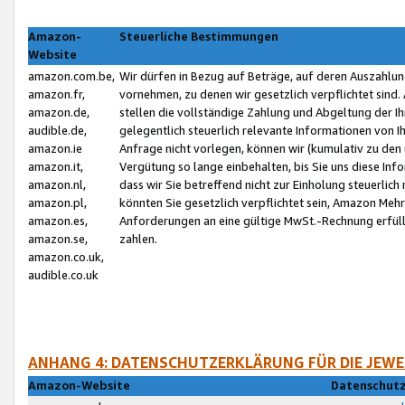
Amazon-
Steuerliche Bestimmungen
Website
amazon.com.be,
Wir dürfen in Bezug auf Beträge, auf deren Auszahlun
amazon.fr,
vornehmen, zu denen wir gesetzlich verpflichtet sind
amazon.de,
stellen die vollständige Zahlung und Abgeltung der 
audible.de,
gelegentlich steuerlich relevante Informationen von I
amazon.ie
Anfrage nicht vorlegen, können wir (kumulativ zu de
amazon.it,
Vergütung so lange einbehalten, bis Sie uns diese Inf
amazon.nl,
dass wir Sie betreffend nicht zur Einholung steuerlich 
amazon.pl,
könnten Sie gesetzlich verpflichtet sein, Amazon Meh
amazon.es,
Anforderungen an eine gültige MwSt.-Rechnung erfüllt
amazon.se,
zahlen.
amazon.co.uk,
audible.co.uk
ANHANG 4: DATENSCHUTZERKLÄRUNG FÜR DIE JEWE
Amazon-Website
Datenschutz