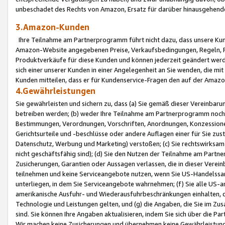
unbeschadet des Rechts von Amazon, Ersatz für darüber hinausgehen
3.Amazon-Kunden
Ihre Teilnahme am Partnerprogramm führt nicht dazu, dass unsere Kun
Amazon-Website angegebenen Preise, Verkaufsbedingungen, Regeln, Ri
Produktverkäufe für diese Kunden und können jederzeit geändert werde
sich einer unserer Kunden in einer Angelegenheit an Sie wenden, die 
Kunden mitteilen, dass er für Kundenservice-Fragen den auf der Ama
4.Gewährleistungen
Sie gewährleisten und sichern zu, dass (a) Sie gemäß dieser Vereinba
betreiben werden; (b) weder Ihre Teilnahme am Partnerprogramm noch d
Bestimmungen, Verordnungen, Vorschriften, Anordnungen, Konzessionen,
Gerichtsurteile und -beschlüsse oder andere Auflagen einer für Sie zu
Datenschutz, Werbung und Marketing) verstoßen; (c) Sie rechtswirksam 
nicht geschäftsfähig sind); (d) Sie den Nutzen der Teilnahme am Partne
Zusicherungen, Garantien oder Aussagen verlassen, die in dieser Verein
teilnehmen und keine Serviceangebote nutzen, wenn Sie US-Handelssa
unterliegen, in dem Sie Serviceangebote wahrnehmen; (f) Sie alle US
amerikanische Ausfuhr- und Wiederausfuhrbeschränkungen einhalten, 
Technologie und Leistungen gelten, und (g) die Angaben, die Sie im 
sind. Sie können Ihre Angaben aktualisieren, indem Sie sich über die 
Wir machen keine Zusicherungen und übernehmen keine Gewährleistun