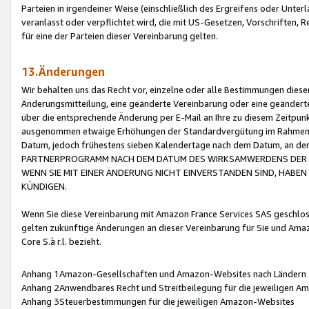
Parteien in irgendeiner Weise (einschließlich des Ergreifens oder Unt
veranlasst oder verpflichtet wird, die mit US-Gesetzen, Vorschriften,
für eine der Parteien dieser Vereinbarung gelten.
13.Änderungen
Wir behalten uns das Recht vor, einzelne oder alle Bestimmungen diese
Änderungsmitteilung, eine geänderte Vereinbarung oder eine geänderte 
über die entsprechende Änderung per E-Mail an Ihre zu diesem Zeitpun
ausgenommen etwaige Erhöhungen der Standardvergütung im Rahmen
Datum, jedoch frühestens sieben Kalendertage nach dem Datum, an de
PARTNERPROGRAMM NACH DEM DATUM DES WIRKSAMWERDENS DER Ä
WENN SIE MIT EINER ÄNDERUNG NICHT EINVERSTANDEN SIND, HABEN S
KÜNDIGEN.
Wenn Sie diese Vereinbarung mit Amazon France Services SAS geschlo
gelten zukünftige Änderungen an dieser Vereinbarung für Sie und Ama
Core S.à r.l. bezieht.
Anhang 1Amazon-Gesellschaften und Amazon-Websites nach Ländern
Anhang 2Anwendbares Recht und Streitbeilegung für die jeweiligen 
Anhang 3Steuerbestimmungen für die jeweiligen Amazon-Websites