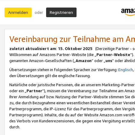
Anmelden
Registrieren
oder
Vereinbarung zur Teilnahme am 
zuletzt aktualisiert am
:
15. Oktober 2025
(Derzeitige Partner - 
Willkommen auf Amazons Partner-Website (die „
Partner-Website
“)
genannten Amazon-Gesellschaften („
Amazon
“ oder „
uns
“ oder ähnli
Übersetzungen stehen in folgenden Sprachen zur Verfügung :
Englisch
,
den Übersetzungen gilt die englische Fassung.
Natürliche oder juristische Personen, die an unserem Marketing-Partn
oder ein „
Partner
“), müssen die Vereinbarung zur Teilnahme am Ama
Ihrer Anmeldung auf bzw. Nutzung der Partner-Website stimmen Sie die
zu, die durch Bezugnahme einen wesentlichen Bestandteil dieser Verei
Partnerprogramm, die IP-Lizenz für das Partnerprogramm, den Vergütu
Partnerprogramm). Inhalte, die du auf der Website Amazon.com veröffe
des Verbots von Kundenrezensionen, die gegen eine Vergütung erstellt, 
durch.