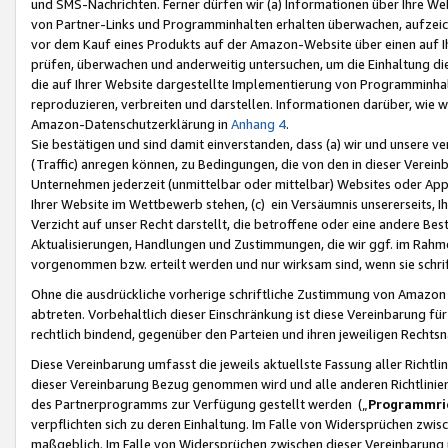
und SMS-Nachrichten. Ferner dürfen wir (a) Informationen über Ihre We
von Partner-Links und Programminhalten erhalten überwachen, aufzei
vor dem Kauf eines Produkts auf der Amazon-Website über einen auf Ih
prüfen, überwachen und anderweitig untersuchen, um die Einhaltung dies
die auf Ihrer Website dargestellte Implementierung von Programminhalt
reproduzieren, verbreiten und darstellen. Informationen darüber, wie w
Amazon-Datenschutzerklärung in
Anhang 4
.
Sie bestätigen und sind damit einverstanden, dass (a) wir und unsere 
(Traffic) anregen können, zu Bedingungen, die von den in dieser Vere
Unternehmen jederzeit (unmittelbar oder mittelbar) Websites oder Appl
Ihrer Website im Wettbewerb stehen, (c) ein Versäumnis unsererseits, I
Verzicht auf unser Recht darstellt, die betroffene oder eine andere B
Aktualisierungen, Handlungen und Zustimmungen, die wir ggf. im Rahme
vorgenommen bzw. erteilt werden und nur wirksam sind, wenn sie schri
Ohne die ausdrückliche vorherige schriftliche Zustimmung von Amazon
abtreten. Vorbehaltlich dieser Einschränkung ist diese Vereinbarung f
rechtlich bindend, gegenüber den Parteien und ihren jeweiligen Rech
Diese Vereinbarung umfasst die jeweils aktuellste Fassung aller Richtli
dieser Vereinbarung Bezug genommen wird und alle anderen Richtlinie
des Partnerprogramms zur Verfügung gestellt werden („
Programmric
verpflichten sich zu deren Einhaltung. Im Falle von Widersprüchen zwi
maßgeblich. Im Falle von Widersprüchen zwischen dieser Vereinbarun