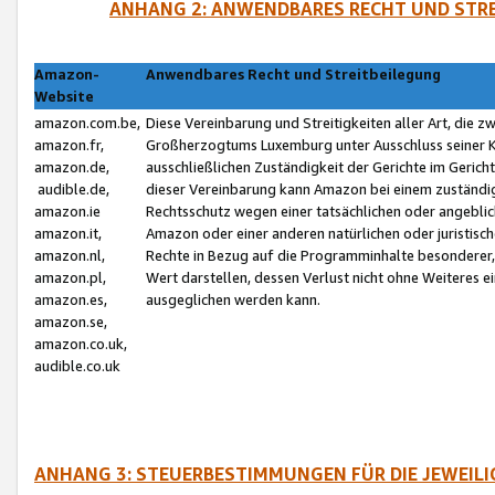
ANHANG 2: ANWENDBARES RECHT UND STRE
Amazon-
Anwendbares Recht und Streitbeilegung
Website
amazon.com.be,
Diese Vereinbarung und Streitigkeiten aller Art, die 
amazon.fr,
Großherzogtums Luxemburg unter Ausschluss seiner Kol
amazon.de,
ausschließlichen Zuständigkeit der Gerichte im Geri
audible.de,
dieser Vereinbarung kann Amazon bei einem zuständig
amazon.ie
Rechtsschutz wegen einer tatsächlichen oder angebli
amazon.it,
Amazon oder einer anderen natürlichen oder juristisc
amazon.nl,
Rechte in Bezug auf die Programminhalte besonderer,
amazon.pl,
Wert darstellen, dessen Verlust nicht ohne Weiteres e
amazon.es,
ausgeglichen werden kann.
amazon.se,
amazon.co.uk,
audible.co.uk
ANHANG 3: STEUERBESTIMMUNGEN FÜR DIE JEWEIL