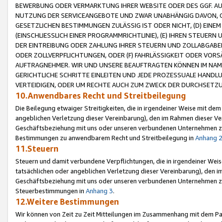
BEWERBUNG ODER VERMARKTUNG IHRER WEBSITE ODER DES GGF. AUF 
NUTZUNG DER SERVICEANGEBOTE UND ZWAR UNABHÄNGIG DAVON, O
GESETZLICHEN BESTIMMUNGEN ZULÄSSIG IST ODER NICHT, (D) EINE
(EINSCHLIESSLICH EINER PROGRAMMRICHTLINIE), (E) IHREN STEUER
DER EINTREIBUNG ODER ZAHLUNG IHRER STEUERN UND ZOLLABGAB
ODER ZOLLVERPFLICHTUNGEN, ODER (F) FAHRLÄSSIGKEIT ODER VORS
AUFTRAGNEHMER. WIR UND UNSERE BEAUFTRAGTEN KÖNNEN IM NAME
GERICHTLICHE SCHRITTE EINLEITEN UND JEDE PROZESSUALE HAND
VERTEIDIGEN, ODER UM RECHTE AUCH ZUM ZWECK DER DURCHSETZU
10.Anwendbares Recht und Streitbeilegung
Die Beilegung etwaiger Streitigkeiten, die in irgendeiner Weise mit de
angeblichen Verletzung dieser Vereinbarung), den im Rahmen dieser Ve
Geschäftsbeziehung mit uns oder unseren verbundenen Unternehmen zu
Bestimmungen zu anwendbarem Recht und Streitbeilegung in
Anhang 
11.Steuern
Steuern und damit verbundene Verpflichtungen, die in irgendeiner Wei
tatsächlichen oder angeblichen Verletzung dieser Vereinbarung), den 
Geschäftsbeziehung mit uns oder unseren verbundenen Unternehmen z
Steuerbestimmungen in
Anhang 3
.
12.Weitere Bestimmungen
Wir können von Zeit zu Zeit Mitteilungen im Zusammenhang mit dem Par