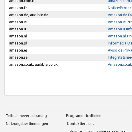
amazon.com.be
amazon.com.b
amazon.fr
Notice:Protec
amazon.de, audible.de
Amazon.de Da
amazon.ie
Amazon.ie Pri
amazon.it
Amazon.it Inf
amazon.nl
Amazon.nl Pri
amazon.pl
Informacja O
amazon.es
Aviso de Priv
amazon.se
Integritetsm
amazon.co.uk, audible.co.uk
Amazon.co.uk 
Teilnahmevereinbarung
Programmrichtlinien
Nutzungsbestimmungen
Kontaktiere uns