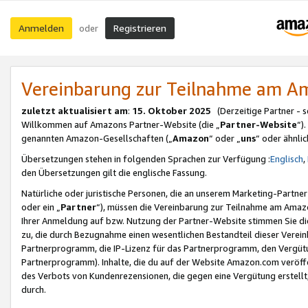
Anmelden
Registrieren
oder
Vereinbarung zur Teilnahme am 
zuletzt aktualisiert am
:
15. Oktober 2025
(Derzeitige Partner - 
Willkommen auf Amazons Partner-Website (die „
Partner-Website
“)
genannten Amazon-Gesellschaften („
Amazon
“ oder „
uns
“ oder ähnli
Übersetzungen stehen in folgenden Sprachen zur Verfügung :
Englisch
,
den Übersetzungen gilt die englische Fassung.
Natürliche oder juristische Personen, die an unserem Marketing-Partn
oder ein „
Partner
“), müssen die Vereinbarung zur Teilnahme am Ama
Ihrer Anmeldung auf bzw. Nutzung der Partner-Website stimmen Sie die
zu, die durch Bezugnahme einen wesentlichen Bestandteil dieser Verei
Partnerprogramm, die IP-Lizenz für das Partnerprogramm, den Vergütu
Partnerprogramm). Inhalte, die du auf der Website Amazon.com veröffe
des Verbots von Kundenrezensionen, die gegen eine Vergütung erstellt, 
durch.