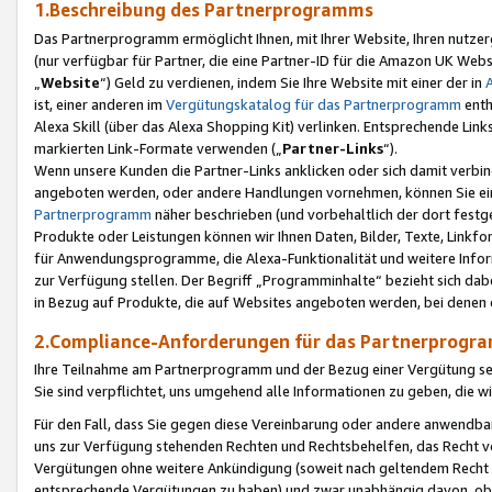
1.Beschreibung des Partnerprogramms
Das Partnerprogramm ermöglicht Ihnen, mit Ihrer Website, Ihren nutzer
(nur verfügbar für Partner, die eine Partner-ID für die Amazon UK We
„
Website
“) Geld zu verdienen, indem Sie Ihre Website mit einer der in
ist, einer anderen im
Vergütungskatalog für das Partnerprogramm
enth
Alexa Skill (über das Alexa Shopping Kit) verlinken. Entsprechende Lin
markierten Link-Formate verwenden („
Partner-Links
“).
Wenn unsere Kunden die Partner-Links anklicken oder sich damit verbi
angeboten werden, oder andere Handlungen vornehmen, können Sie eine
Partnerprogramm
näher beschrieben (und vorbehaltlich der dort festg
Produkte oder Leistungen können wir Ihnen Daten, Bilder, Texte, Linkfo
für Anwendungsprogramme, die Alexa-Funktionalität und weitere Inf
zur Verfügung stellen. Der Begriff „Programminhalte“ bezieht sich dabe
in Bezug auf Produkte, die auf Websites angeboten werden, bei denen 
2.Compliance-Anforderungen für das Partnerprog
Ihre Teilnahme am Partnerprogramm und der Bezug einer Vergütung setz
Sie sind verpflichtet, uns umgehend alle Informationen zu geben, die w
Für den Fall, dass Sie gegen diese Vereinbarung oder andere anwendba
uns zur Verfügung stehenden Rechten und Rechtsbehelfen, das Recht vo
Vergütungen ohne weitere Ankündigung (soweit nach geltendem Recht z
entsprechende Vergütungen zu haben) und zwar unabhängig davon, ob 