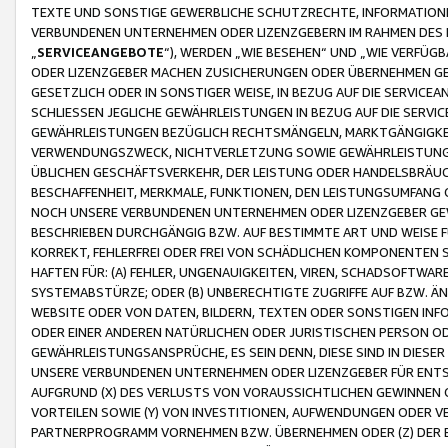
TEXTE UND SONSTIGE GEWERBLICHE SCHUTZRECHTE, INFORMATIONE
VERBUNDENEN UNTERNEHMEN ODER LIZENZGEBERN IM RAHMEN DES
„
SERVICEANGEBOTE
“), WERDEN „WIE BESEHEN“ UND „WIE VERFÜ
ODER LIZENZGEBER MACHEN ZUSICHERUNGEN ODER ÜBERNEHMEN GEW
GESETZLICH ODER IN SONSTIGER WEISE, IN BEZUG AUF DIE SERVI
SCHLIESSEN JEGLICHE GEWÄHRLEISTUNGEN IN BEZUG AUF DIE SERVI
GEWÄHRLEISTUNGEN BEZÜGLICH RECHTSMÄNGELN, MARKTGÄNGIGKEIT
VERWENDUNGSZWECK, NICHTVERLETZUNG SOWIE GEWÄHRLEISTUNGEN 
ÜBLICHEN GESCHÄFTSVERKEHR, DER LEISTUNG ODER HANDELSBRÄUCH
BESCHAFFENHEIT, MERKMALE, FUNKTIONEN, DEN LEISTUNGSUMFANG 
NOCH UNSERE VERBUNDENEN UNTERNEHMEN ODER LIZENZGEBER GEWÄ
BESCHRIEBEN DURCHGÄNGIG BZW. AUF BESTIMMTE ART UND WEISE
KORREKT, FEHLERFREI ODER FREI VON SCHÄDLICHEN KOMPONENTEN
HAFTEN FÜR: (A) FEHLER, UNGENAUIGKEITEN, VIREN, SCHADSOFTW
SYSTEMABSTÜRZE; ODER (B) UNBERECHTIGTE ZUGRIFFE AUF BZW. 
WEBSITE ODER VON DATEN, BILDERN, TEXTEN ODER SONSTIGEN INF
ODER EINER ANDEREN NATÜRLICHEN ODER JURISTISCHEN PERSON OD
GEWÄHRLEISTUNGSANSPRÜCHE, ES SEIN DENN, DIESE SIND IN DIES
UNSERE VERBUNDENEN UNTERNEHMEN ODER LIZENZGEBER FÜR EN
AUFGRUND (X) DES VERLUSTS VON VORAUSSICHTLICHEN GEWINNEN
VORTEILEN SOWIE (Y) VON INVESTITIONEN, AUFWENDUNGEN ODER VE
PARTNERPROGRAMM VORNEHMEN BZW. ÜBERNEHMEN ODER (Z) DER 