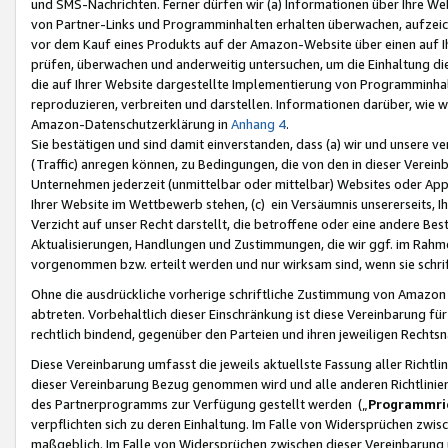
und SMS-Nachrichten. Ferner dürfen wir (a) Informationen über Ihre We
von Partner-Links und Programminhalten erhalten überwachen, aufzei
vor dem Kauf eines Produkts auf der Amazon-Website über einen auf Ih
prüfen, überwachen und anderweitig untersuchen, um die Einhaltung dies
die auf Ihrer Website dargestellte Implementierung von Programminhalt
reproduzieren, verbreiten und darstellen. Informationen darüber, wie w
Amazon-Datenschutzerklärung in
Anhang 4
.
Sie bestätigen und sind damit einverstanden, dass (a) wir und unsere 
(Traffic) anregen können, zu Bedingungen, die von den in dieser Vere
Unternehmen jederzeit (unmittelbar oder mittelbar) Websites oder Appl
Ihrer Website im Wettbewerb stehen, (c) ein Versäumnis unsererseits, I
Verzicht auf unser Recht darstellt, die betroffene oder eine andere B
Aktualisierungen, Handlungen und Zustimmungen, die wir ggf. im Rahme
vorgenommen bzw. erteilt werden und nur wirksam sind, wenn sie schri
Ohne die ausdrückliche vorherige schriftliche Zustimmung von Amazon
abtreten. Vorbehaltlich dieser Einschränkung ist diese Vereinbarung f
rechtlich bindend, gegenüber den Parteien und ihren jeweiligen Rech
Diese Vereinbarung umfasst die jeweils aktuellste Fassung aller Richtli
dieser Vereinbarung Bezug genommen wird und alle anderen Richtlinie
des Partnerprogramms zur Verfügung gestellt werden („
Programmric
verpflichten sich zu deren Einhaltung. Im Falle von Widersprüchen zwi
maßgeblich. Im Falle von Widersprüchen zwischen dieser Vereinbarun