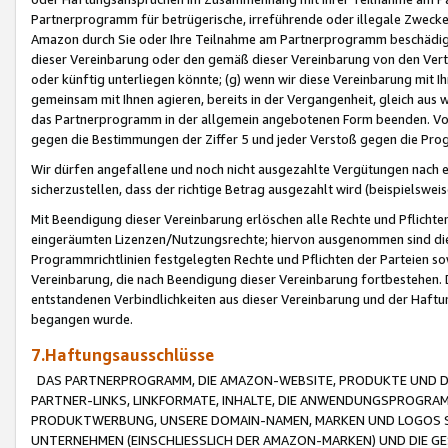
Partnerprogramm für betrügerische, irreführende oder illegale Zwecke
Amazon durch Sie oder Ihre Teilnahme am Partnerprogramm beschädig
dieser Vereinbarung oder den gemäß dieser Vereinbarung von den Vertr
oder künftig unterliegen könnte; (g) wenn wir diese Vereinbarung mit I
gemeinsam mit Ihnen agieren, bereits in der Vergangenheit, gleich aus
das Partnerprogramm in der allgemein angebotenen Form beenden. Vors
gegen die Bestimmungen der Ziffer 5 und jeder Verstoß gegen die Prog
Wir dürfen angefallene und noch nicht ausgezahlte Vergütungen nach 
sicherzustellen, dass der richtige Betrag ausgezahlt wird (beispielsw
Mit Beendigung dieser Vereinbarung erlöschen alle Rechte und Pflichte
eingeräumten Lizenzen/Nutzungsrechte; hiervon ausgenommen sind die in 
Programmrichtlinien festgelegten Rechte und Pflichten der Parteien sow
Vereinbarung, die nach Beendigung dieser Vereinbarung fortbestehen. D
entstandenen Verbindlichkeiten aus dieser Vereinbarung und der Haft
begangen wurde.
7.Haftungsausschlüsse
DAS PARTNERPROGRAMM, DIE AMAZON-WEBSITE, PRODUKTE UND DI
PARTNER-LINKS, LINKFORMATE, INHALTE, DIE ANWENDUNGSPROGR
PRODUKTWERBUNG, UNSERE DOMAIN-NAMEN, MARKEN UND LOGOS S
UNTERNEHMEN (EINSCHLIESSLICH DER AMAZON-MARKEN) UND DIE GE