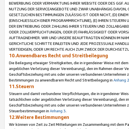
BEWERBUNG ODER VERMARKTUNG IHRER WEBSITE ODER DES GGF. AUF 
NUTZUNG DER SERVICEANGEBOTE UND ZWAR UNABHÄNGIG DAVON, O
GESETZLICHEN BESTIMMUNGEN ZULÄSSIG IST ODER NICHT, (D) EINE
(EINSCHLIESSLICH EINER PROGRAMMRICHTLINIE), (E) IHREN STEUER
DER EINTREIBUNG ODER ZAHLUNG IHRER STEUERN UND ZOLLABGAB
ODER ZOLLVERPFLICHTUNGEN, ODER (F) FAHRLÄSSIGKEIT ODER VORS
AUFTRAGNEHMER. WIR UND UNSERE BEAUFTRAGTEN KÖNNEN IM NAME
GERICHTLICHE SCHRITTE EINLEITEN UND JEDE PROZESSUALE HAND
VERTEIDIGEN, ODER UM RECHTE AUCH ZUM ZWECK DER DURCHSETZU
10.Anwendbares Recht und Streitbeilegung
Die Beilegung etwaiger Streitigkeiten, die in irgendeiner Weise mit de
angeblichen Verletzung dieser Vereinbarung), den im Rahmen dieser Ve
Geschäftsbeziehung mit uns oder unseren verbundenen Unternehmen zu
Bestimmungen zu anwendbarem Recht und Streitbeilegung in
Anhang 
11.Steuern
Steuern und damit verbundene Verpflichtungen, die in irgendeiner Wei
tatsächlichen oder angeblichen Verletzung dieser Vereinbarung), den 
Geschäftsbeziehung mit uns oder unseren verbundenen Unternehmen z
Steuerbestimmungen in
Anhang 3
.
12.Weitere Bestimmungen
Wir können von Zeit zu Zeit Mitteilungen im Zusammenhang mit dem Par