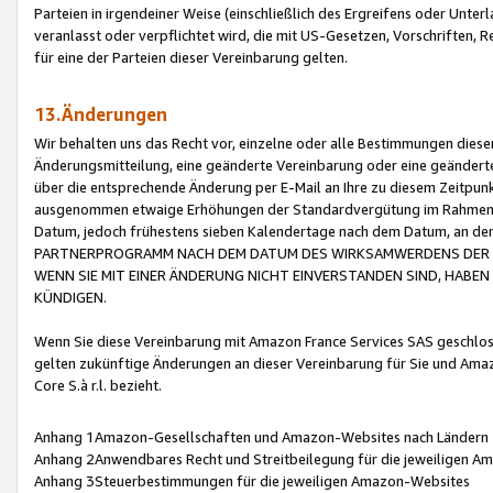
Parteien in irgendeiner Weise (einschließlich des Ergreifens oder Unt
veranlasst oder verpflichtet wird, die mit US-Gesetzen, Vorschriften,
für eine der Parteien dieser Vereinbarung gelten.
13.Änderungen
Wir behalten uns das Recht vor, einzelne oder alle Bestimmungen diese
Änderungsmitteilung, eine geänderte Vereinbarung oder eine geänderte 
über die entsprechende Änderung per E-Mail an Ihre zu diesem Zeitpun
ausgenommen etwaige Erhöhungen der Standardvergütung im Rahmen
Datum, jedoch frühestens sieben Kalendertage nach dem Datum, an de
PARTNERPROGRAMM NACH DEM DATUM DES WIRKSAMWERDENS DER Ä
WENN SIE MIT EINER ÄNDERUNG NICHT EINVERSTANDEN SIND, HABEN S
KÜNDIGEN.
Wenn Sie diese Vereinbarung mit Amazon France Services SAS geschlo
gelten zukünftige Änderungen an dieser Vereinbarung für Sie und Ama
Core S.à r.l. bezieht.
Anhang 1Amazon-Gesellschaften und Amazon-Websites nach Ländern
Anhang 2Anwendbares Recht und Streitbeilegung für die jeweiligen 
Anhang 3Steuerbestimmungen für die jeweiligen Amazon-Websites