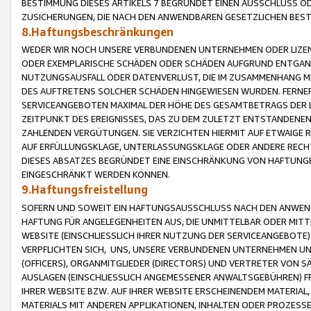
BESTIMMUNG DIESES ARTIKELS 7 BEGRÜNDET EINEN AUSSCHLUSS 
ZUSICHERUNGEN, DIE NACH DEN ANWENDBAREN GESETZLICHEN BE
8.Haftungsbeschränkungen
WEDER WIR NOCH UNSERE VERBUNDENEN UNTERNEHMEN ODER LIZEN
ODER EXEMPLARISCHE SCHÄDEN ODER SCHÄDEN AUFGRUND ENTGANG
NUTZUNGSAUSFALL ODER DATENVERLUST, DIE IM ZUSAMMENHANG MI
DES AUFTRETENS SOLCHER SCHÄDEN HINGEWIESEN WURDEN. FERN
SERVICEANGEBOTEN MAXIMAL DER HÖHE DES GESAMTBETRAGS DER 
ZEITPUNKT DES EREIGNISSES, DAS ZU DEM ZULETZT ENTSTANDENE
ZAHLENDEN VERGÜTUNGEN. SIE VERZICHTEN HIERMIT AUF ETWAIGE 
AUF ERFÜLLUNGSKLAGE, UNTERLASSUNGSKLAGE ODER ANDERE RECHT
DIESES ABSATZES BEGRÜNDET EINE EINSCHRÄNKUNG VON HAFTUNG
EINGESCHRÄNKT WERDEN KÖNNEN.
9.Haftungsfreistellung
SOFERN UND SOWEIT EIN HAFTUNGSAUSSCHLUSS NACH DEN ANWENDB
HAFTUNG FÜR ANGELEGENHEITEN AUS, DIE UNMITTELBAR ODER MITT
WEBSITE (EINSCHLIESSLICH IHRER NUTZUNG DER SERVICEANGEBOTE)
VERPFLICHTEN SICH, UNS, UNSERE VERBUNDENEN UNTERNEHMEN UN
(OFFICERS), ORGANMITGLIEDER (DIRECTORS) UND VERTRETER VON 
AUSLAGEN (EINSCHLIESSLICH ANGEMESSENER ANWALTSGEBÜHREN) FR
IHRER WEBSITE BZW. AUF IHRER WEBSITE ERSCHEINENDEM MATERIAL
MATERIALS MIT ANDEREN APPLIKATIONEN, INHALTEN ODER PROZESSE