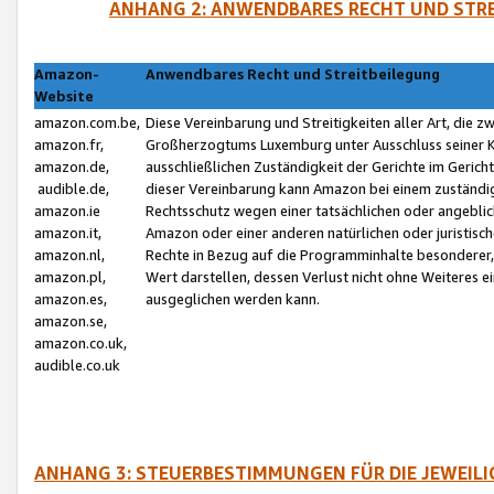
ANHANG 2: ANWENDBARES RECHT UND STRE
Amazon-
Anwendbares Recht und Streitbeilegung
Website
amazon.com.be,
Diese Vereinbarung und Streitigkeiten aller Art, die 
amazon.fr,
Großherzogtums Luxemburg unter Ausschluss seiner Kol
amazon.de,
ausschließlichen Zuständigkeit der Gerichte im Geri
audible.de,
dieser Vereinbarung kann Amazon bei einem zuständig
amazon.ie
Rechtsschutz wegen einer tatsächlichen oder angebli
amazon.it,
Amazon oder einer anderen natürlichen oder juristisc
amazon.nl,
Rechte in Bezug auf die Programminhalte besonderer,
amazon.pl,
Wert darstellen, dessen Verlust nicht ohne Weiteres e
amazon.es,
ausgeglichen werden kann.
amazon.se,
amazon.co.uk,
audible.co.uk
ANHANG 3: STEUERBESTIMMUNGEN FÜR DIE JEWEIL