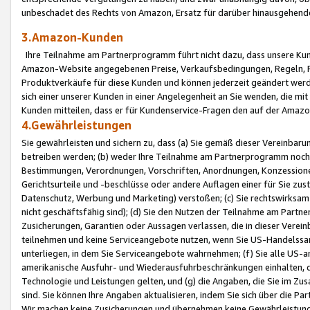
unbeschadet des Rechts von Amazon, Ersatz für darüber hinausgehen
3.Amazon-Kunden
Ihre Teilnahme am Partnerprogramm führt nicht dazu, dass unsere Kun
Amazon-Website angegebenen Preise, Verkaufsbedingungen, Regeln, Ri
Produktverkäufe für diese Kunden und können jederzeit geändert werde
sich einer unserer Kunden in einer Angelegenheit an Sie wenden, die 
Kunden mitteilen, dass er für Kundenservice-Fragen den auf der Ama
4.Gewährleistungen
Sie gewährleisten und sichern zu, dass (a) Sie gemäß dieser Vereinba
betreiben werden; (b) weder Ihre Teilnahme am Partnerprogramm noch d
Bestimmungen, Verordnungen, Vorschriften, Anordnungen, Konzessionen,
Gerichtsurteile und -beschlüsse oder andere Auflagen einer für Sie zu
Datenschutz, Werbung und Marketing) verstoßen; (c) Sie rechtswirksam 
nicht geschäftsfähig sind); (d) Sie den Nutzen der Teilnahme am Partne
Zusicherungen, Garantien oder Aussagen verlassen, die in dieser Verein
teilnehmen und keine Serviceangebote nutzen, wenn Sie US-Handelssa
unterliegen, in dem Sie Serviceangebote wahrnehmen; (f) Sie alle US
amerikanische Ausfuhr- und Wiederausfuhrbeschränkungen einhalten, 
Technologie und Leistungen gelten, und (g) die Angaben, die Sie im 
sind. Sie können Ihre Angaben aktualisieren, indem Sie sich über die 
Wir machen keine Zusicherungen und übernehmen keine Gewährleistun