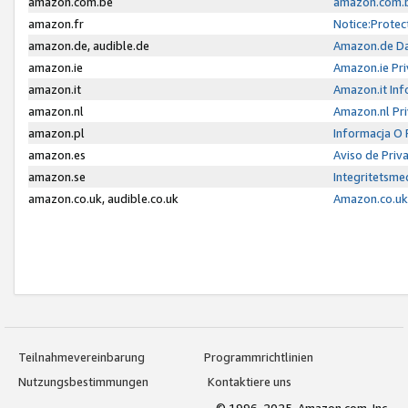
amazon.com.be
amazon.com.b
amazon.fr
Notice:Protec
amazon.de, audible.de
Amazon.de Da
amazon.ie
Amazon.ie Pri
amazon.it
Amazon.it Inf
amazon.nl
Amazon.nl Pri
amazon.pl
Informacja O
amazon.es
Aviso de Priv
amazon.se
Integritetsm
amazon.co.uk, audible.co.uk
Amazon.co.uk 
Teilnahmevereinbarung
Programmrichtlinien
Nutzungsbestimmungen
Kontaktiere uns