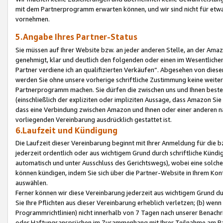
mit dem Partnerprogramm erwarten können, und wir sind nicht für etwa
vornehmen.
5.Angabe Ihres Partner-Status
Sie müssen auf Ihrer Website bzw. an jeder anderen Stelle, an der Am
genehmigt, klar und deutlich den folgenden oder einen im Wesentlichen
Partner verdiene ich an qualifizierten Verkäufen“. Abgesehen von die
werden Sie ohne unsere vorherige schriftliche Zustimmung keine weite
Partnerprogramm machen. Sie dürfen die zwischen uns und Ihnen best
(einschließlich der expliziten oder impliziten Aussage, dass Amazon Si
dass eine Verbindung zwischen Amazon und Ihnen oder einer anderen natü
vorliegenden Vereinbarung ausdrücklich gestattet ist.
6.Laufzeit und Kündigung
Die Laufzeit dieser Vereinbarung beginnt mit Ihrer Anmeldung für die 
jederzeit ordentlich oder aus wichtigem Grund durch schriftliche Kündi
automatisch und unter Ausschluss des Gerichtswegs), wobei eine solch
können kündigen, indem Sie sich über die Partner-Website in Ihrem Ko
auswählen.
Ferner können wir diese Vereinbarung jederzeit aus wichtigem Grund dur
Sie Ihre Pflichten aus dieser Vereinbarung erheblich verletzen; (b) wen
Programmrichtlinien) nicht innerhalb von 7 Tagen nach unserer Benachr
oder Haftungsansprüchen im Zusammenhang mit Ihrer Teilnahme am Pa