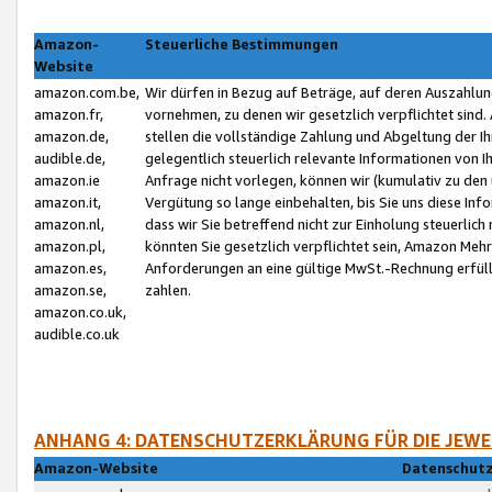
Amazon-
Steuerliche Bestimmungen
Website
amazon.com.be,
Wir dürfen in Bezug auf Beträge, auf deren Auszahlun
amazon.fr,
vornehmen, zu denen wir gesetzlich verpflichtet sind
amazon.de,
stellen die vollständige Zahlung und Abgeltung der 
audible.de,
gelegentlich steuerlich relevante Informationen von I
amazon.ie
Anfrage nicht vorlegen, können wir (kumulativ zu de
amazon.it,
Vergütung so lange einbehalten, bis Sie uns diese Inf
amazon.nl,
dass wir Sie betreffend nicht zur Einholung steuerlich 
amazon.pl,
könnten Sie gesetzlich verpflichtet sein, Amazon Meh
amazon.es,
Anforderungen an eine gültige MwSt.-Rechnung erfüllt
amazon.se,
zahlen.
amazon.co.uk,
audible.co.uk
ANHANG 4: DATENSCHUTZERKLÄRUNG FÜR DIE JEWE
Amazon-Website
Datenschutz