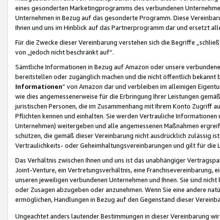
eines gesonderten Marketingprogramms des verbundenen Unternehmens
Unternehmen in Bezug auf das gesonderte Programm. Diese Vereinbarung
Ihnen und uns im Hinblick auf das Partnerprogramm dar und ersetzt al
Für die Zwecke dieser Vereinbarung verstehen sich die Begriffe „schließ
von „jedoch nicht beschränkt auf“.
Sämtliche Informationen in Bezug auf Amazon oder unsere verbunde
bereitstellen oder zugänglich machen und die nicht öffentlich bekannt bz
Informationen
“ von Amazon dar und verbleiben im alleinigen Eigent
wie dies angemessenerweise für die Erbringung Ihrer Leistungen gemäß d
juristischen Personen, die im Zusammenhang mit Ihrem Konto Zugriff au
Pflichten kennen und einhalten. Sie werden Vertrauliche Informationen 
Unternehmen) weitergeben und alle angemessenen Maßnahmen ergreifen
schützen, die gemäß dieser Vereinbarung nicht ausdrücklich zulässig is
Vertraulichkeits- oder Geheimhaltungsvereinbarungen und gilt für die
Das Verhältnis zwischen Ihnen und uns ist das unabhängiger Vertragspa
Joint-Venture, ein Vertretungsverhältnis, eine Franchisevereinbarung, 
unseren jeweiligen verbundenen Unternehmen und Ihnen. Sie sind ni
oder Zusagen abzugeben oder anzunehmen. Wenn Sie eine andere natürli
ermöglichen, Handlungen in Bezug auf den Gegenstand dieser Vereinbar
Ungeachtet anders lautender Bestimmungen in dieser Vereinbarung wird