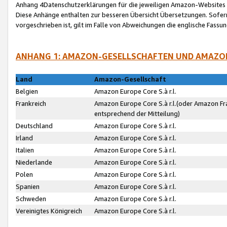
Anhang 4Datenschutzerklärungen für die jeweiligen Amazon-Websites
Diese Anhänge enthalten zur besseren Übersicht Übersetzungen. Sofe
vorgeschrieben ist, gilt im Falle von Abweichungen die englische Fass
ANHANG 1: AMAZON-GESELLSCHAFTEN UND AMAZO
Land
Amazon-Gesellschaft
Belgien
Amazon Europe Core S.à r.l.
Frankreich
Amazon Europe Core S.à r.l.(oder Amazon Fr
entsprechend der Mitteilung)
Deutschland
Amazon Europe Core S.à r.l.
Irland
Amazon Europe Core S.à r.l.
Italien
Amazon Europe Core S.à r.l.
Niederlande
Amazon Europe Core S.à r.l.
Polen
Amazon Europe Core S.à r.l.
Spanien
Amazon Europe Core S.à r.l.
Schweden
Amazon Europe Core S.à r.l.
Vereinigtes Königreich
Amazon Europe Core S.à r.l.