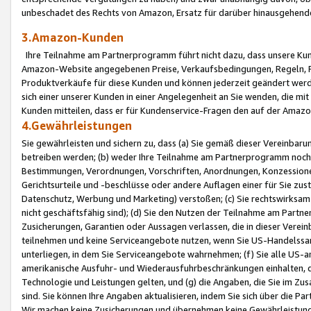
unbeschadet des Rechts von Amazon, Ersatz für darüber hinausgehen
3.Amazon-Kunden
Ihre Teilnahme am Partnerprogramm führt nicht dazu, dass unsere Kun
Amazon-Website angegebenen Preise, Verkaufsbedingungen, Regeln, Ri
Produktverkäufe für diese Kunden und können jederzeit geändert werde
sich einer unserer Kunden in einer Angelegenheit an Sie wenden, die 
Kunden mitteilen, dass er für Kundenservice-Fragen den auf der Ama
4.Gewährleistungen
Sie gewährleisten und sichern zu, dass (a) Sie gemäß dieser Vereinba
betreiben werden; (b) weder Ihre Teilnahme am Partnerprogramm noch d
Bestimmungen, Verordnungen, Vorschriften, Anordnungen, Konzessionen,
Gerichtsurteile und -beschlüsse oder andere Auflagen einer für Sie zu
Datenschutz, Werbung und Marketing) verstoßen; (c) Sie rechtswirksam 
nicht geschäftsfähig sind); (d) Sie den Nutzen der Teilnahme am Partne
Zusicherungen, Garantien oder Aussagen verlassen, die in dieser Verein
teilnehmen und keine Serviceangebote nutzen, wenn Sie US-Handelssa
unterliegen, in dem Sie Serviceangebote wahrnehmen; (f) Sie alle US
amerikanische Ausfuhr- und Wiederausfuhrbeschränkungen einhalten, 
Technologie und Leistungen gelten, und (g) die Angaben, die Sie im 
sind. Sie können Ihre Angaben aktualisieren, indem Sie sich über die 
Wir machen keine Zusicherungen und übernehmen keine Gewährleistun