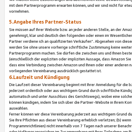
mit dem Partnerprogramm erwarten können, und wir sind nicht für etwa
vornehmen.
5.Angabe Ihres Partner-Status
Sie müssen auf Ihrer Website bzw. an jeder anderen Stelle, an der Am
genehmigt, klar und deutlich den folgenden oder einen im Wesentlichen
Partner verdiene ich an qualifizierten Verkäufen“. Abgesehen von die
werden Sie ohne unsere vorherige schriftliche Zustimmung keine weite
Partnerprogramm machen. Sie dürfen die zwischen uns und Ihnen best
(einschließlich der expliziten oder impliziten Aussage, dass Amazon Si
dass eine Verbindung zwischen Amazon und Ihnen oder einer anderen natü
vorliegenden Vereinbarung ausdrücklich gestattet ist.
6.Laufzeit und Kündigung
Die Laufzeit dieser Vereinbarung beginnt mit Ihrer Anmeldung für die 
jederzeit ordentlich oder aus wichtigem Grund durch schriftliche Kündi
automatisch und unter Ausschluss des Gerichtswegs), wobei eine solch
können kündigen, indem Sie sich über die Partner-Website in Ihrem Ko
auswählen.
Ferner können wir diese Vereinbarung jederzeit aus wichtigem Grund dur
Sie Ihre Pflichten aus dieser Vereinbarung erheblich verletzen; (b) wen
Programmrichtlinien) nicht innerhalb von 7 Tagen nach unserer Benachr
oder Haftungsansprüchen im Zusammenhang mit Ihrer Teilnahme am Pa