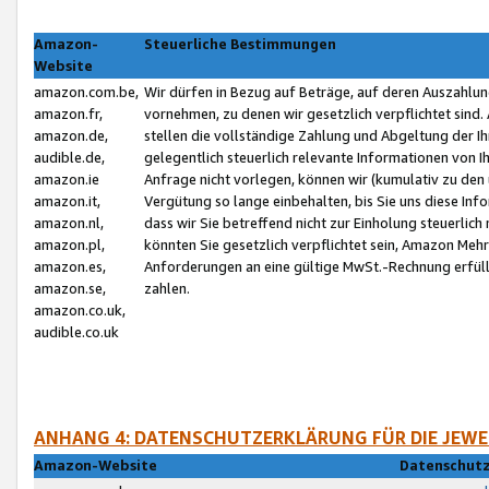
Amazon-
Steuerliche Bestimmungen
Website
amazon.com.be,
Wir dürfen in Bezug auf Beträge, auf deren Auszahlun
amazon.fr,
vornehmen, zu denen wir gesetzlich verpflichtet sind
amazon.de,
stellen die vollständige Zahlung und Abgeltung der 
audible.de,
gelegentlich steuerlich relevante Informationen von I
amazon.ie
Anfrage nicht vorlegen, können wir (kumulativ zu de
amazon.it,
Vergütung so lange einbehalten, bis Sie uns diese Inf
amazon.nl,
dass wir Sie betreffend nicht zur Einholung steuerlich 
amazon.pl,
könnten Sie gesetzlich verpflichtet sein, Amazon Meh
amazon.es,
Anforderungen an eine gültige MwSt.-Rechnung erfüllt
amazon.se,
zahlen.
amazon.co.uk,
audible.co.uk
ANHANG 4: DATENSCHUTZERKLÄRUNG FÜR DIE JEWE
Amazon-Website
Datenschutz