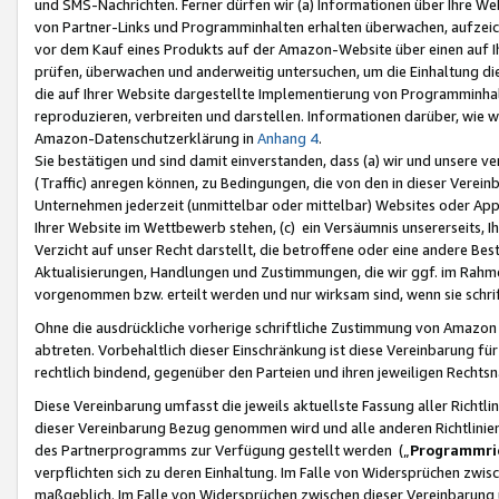
und SMS-Nachrichten. Ferner dürfen wir (a) Informationen über Ihre We
von Partner-Links und Programminhalten erhalten überwachen, aufzei
vor dem Kauf eines Produkts auf der Amazon-Website über einen auf Ih
prüfen, überwachen und anderweitig untersuchen, um die Einhaltung dies
die auf Ihrer Website dargestellte Implementierung von Programminhalt
reproduzieren, verbreiten und darstellen. Informationen darüber, wie w
Amazon-Datenschutzerklärung in
Anhang 4
.
Sie bestätigen und sind damit einverstanden, dass (a) wir und unsere 
(Traffic) anregen können, zu Bedingungen, die von den in dieser Vere
Unternehmen jederzeit (unmittelbar oder mittelbar) Websites oder Appl
Ihrer Website im Wettbewerb stehen, (c) ein Versäumnis unsererseits, I
Verzicht auf unser Recht darstellt, die betroffene oder eine andere B
Aktualisierungen, Handlungen und Zustimmungen, die wir ggf. im Rahme
vorgenommen bzw. erteilt werden und nur wirksam sind, wenn sie schri
Ohne die ausdrückliche vorherige schriftliche Zustimmung von Amazon
abtreten. Vorbehaltlich dieser Einschränkung ist diese Vereinbarung f
rechtlich bindend, gegenüber den Parteien und ihren jeweiligen Rech
Diese Vereinbarung umfasst die jeweils aktuellste Fassung aller Richtli
dieser Vereinbarung Bezug genommen wird und alle anderen Richtlinie
des Partnerprogramms zur Verfügung gestellt werden („
Programmric
verpflichten sich zu deren Einhaltung. Im Falle von Widersprüchen zwi
maßgeblich. Im Falle von Widersprüchen zwischen dieser Vereinbarun