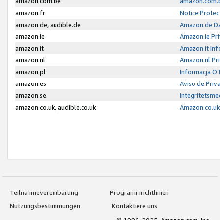
amazon.com.be
amazon.com.b
amazon.fr
Notice:Protec
amazon.de, audible.de
Amazon.de Da
amazon.ie
Amazon.ie Pri
amazon.it
Amazon.it Inf
amazon.nl
Amazon.nl Pri
amazon.pl
Informacja O
amazon.es
Aviso de Priv
amazon.se
Integritetsm
amazon.co.uk, audible.co.uk
Amazon.co.uk 
Teilnahmevereinbarung
Programmrichtlinien
Nutzungsbestimmungen
Kontaktiere uns