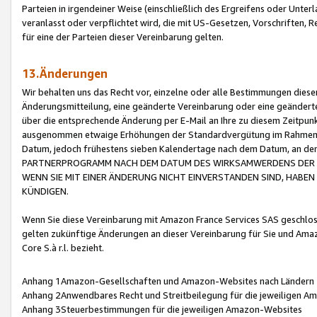
Parteien in irgendeiner Weise (einschließlich des Ergreifens oder Unt
veranlasst oder verpflichtet wird, die mit US-Gesetzen, Vorschriften,
für eine der Parteien dieser Vereinbarung gelten.
13.Änderungen
Wir behalten uns das Recht vor, einzelne oder alle Bestimmungen diese
Änderungsmitteilung, eine geänderte Vereinbarung oder eine geänderte 
über die entsprechende Änderung per E-Mail an Ihre zu diesem Zeitpun
ausgenommen etwaige Erhöhungen der Standardvergütung im Rahmen
Datum, jedoch frühestens sieben Kalendertage nach dem Datum, an de
PARTNERPROGRAMM NACH DEM DATUM DES WIRKSAMWERDENS DER Ä
WENN SIE MIT EINER ÄNDERUNG NICHT EINVERSTANDEN SIND, HABEN S
KÜNDIGEN.
Wenn Sie diese Vereinbarung mit Amazon France Services SAS geschlo
gelten zukünftige Änderungen an dieser Vereinbarung für Sie und Ama
Core S.à r.l. bezieht.
Anhang 1Amazon-Gesellschaften und Amazon-Websites nach Ländern
Anhang 2Anwendbares Recht und Streitbeilegung für die jeweiligen 
Anhang 3Steuerbestimmungen für die jeweiligen Amazon-Websites