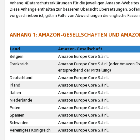
Anhang 4Datenschutzerklärungen für die jeweiligen Amazon-Websites
Diese Anhänge enthalten zur besseren Übersicht Übersetzungen. Sofe
vorgeschrieben ist, gilt im Falle von Abweichungen die englische Fass
ANHANG 1: AMAZON-GESELLSCHAFTEN UND AMAZO
Land
Amazon-Gesellschaft
Belgien
Amazon Europe Core S.à r.l.
Frankreich
Amazon Europe Core S.à r.l.(oder Amazon Fr
entsprechend der Mitteilung)
Deutschland
Amazon Europe Core S.à r.l.
Irland
Amazon Europe Core S.à r.l.
Italien
Amazon Europe Core S.à r.l.
Niederlande
Amazon Europe Core S.à r.l.
Polen
Amazon Europe Core S.à r.l.
Spanien
Amazon Europe Core S.à r.l.
Schweden
Amazon Europe Core S.à r.l.
Vereinigtes Königreich
Amazon Europe Core S.à r.l.