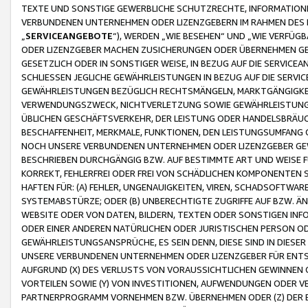
TEXTE UND SONSTIGE GEWERBLICHE SCHUTZRECHTE, INFORMATIONE
VERBUNDENEN UNTERNEHMEN ODER LIZENZGEBERN IM RAHMEN DES
„
SERVICEANGEBOTE
“), WERDEN „WIE BESEHEN“ UND „WIE VERFÜ
ODER LIZENZGEBER MACHEN ZUSICHERUNGEN ODER ÜBERNEHMEN GEW
GESETZLICH ODER IN SONSTIGER WEISE, IN BEZUG AUF DIE SERVI
SCHLIESSEN JEGLICHE GEWÄHRLEISTUNGEN IN BEZUG AUF DIE SERVI
GEWÄHRLEISTUNGEN BEZÜGLICH RECHTSMÄNGELN, MARKTGÄNGIGKEIT
VERWENDUNGSZWECK, NICHTVERLETZUNG SOWIE GEWÄHRLEISTUNGEN 
ÜBLICHEN GESCHÄFTSVERKEHR, DER LEISTUNG ODER HANDELSBRÄUCH
BESCHAFFENHEIT, MERKMALE, FUNKTIONEN, DEN LEISTUNGSUMFANG 
NOCH UNSERE VERBUNDENEN UNTERNEHMEN ODER LIZENZGEBER GEWÄ
BESCHRIEBEN DURCHGÄNGIG BZW. AUF BESTIMMTE ART UND WEISE
KORREKT, FEHLERFREI ODER FREI VON SCHÄDLICHEN KOMPONENTEN
HAFTEN FÜR: (A) FEHLER, UNGENAUIGKEITEN, VIREN, SCHADSOFTW
SYSTEMABSTÜRZE; ODER (B) UNBERECHTIGTE ZUGRIFFE AUF BZW. 
WEBSITE ODER VON DATEN, BILDERN, TEXTEN ODER SONSTIGEN INF
ODER EINER ANDEREN NATÜRLICHEN ODER JURISTISCHEN PERSON OD
GEWÄHRLEISTUNGSANSPRÜCHE, ES SEIN DENN, DIESE SIND IN DIES
UNSERE VERBUNDENEN UNTERNEHMEN ODER LIZENZGEBER FÜR EN
AUFGRUND (X) DES VERLUSTS VON VORAUSSICHTLICHEN GEWINNEN
VORTEILEN SOWIE (Y) VON INVESTITIONEN, AUFWENDUNGEN ODER VE
PARTNERPROGRAMM VORNEHMEN BZW. ÜBERNEHMEN ODER (Z) DER 