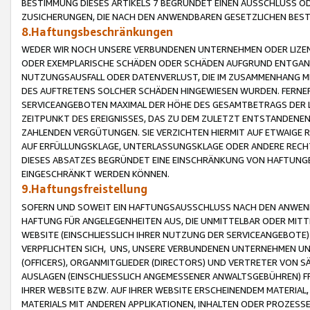
BESTIMMUNG DIESES ARTIKELS 7 BEGRÜNDET EINEN AUSSCHLUSS 
ZUSICHERUNGEN, DIE NACH DEN ANWENDBAREN GESETZLICHEN BE
8.Haftungsbeschränkungen
WEDER WIR NOCH UNSERE VERBUNDENEN UNTERNEHMEN ODER LIZEN
ODER EXEMPLARISCHE SCHÄDEN ODER SCHÄDEN AUFGRUND ENTGANG
NUTZUNGSAUSFALL ODER DATENVERLUST, DIE IM ZUSAMMENHANG MI
DES AUFTRETENS SOLCHER SCHÄDEN HINGEWIESEN WURDEN. FERN
SERVICEANGEBOTEN MAXIMAL DER HÖHE DES GESAMTBETRAGS DER 
ZEITPUNKT DES EREIGNISSES, DAS ZU DEM ZULETZT ENTSTANDENE
ZAHLENDEN VERGÜTUNGEN. SIE VERZICHTEN HIERMIT AUF ETWAIGE 
AUF ERFÜLLUNGSKLAGE, UNTERLASSUNGSKLAGE ODER ANDERE RECHT
DIESES ABSATZES BEGRÜNDET EINE EINSCHRÄNKUNG VON HAFTUNG
EINGESCHRÄNKT WERDEN KÖNNEN.
9.Haftungsfreistellung
SOFERN UND SOWEIT EIN HAFTUNGSAUSSCHLUSS NACH DEN ANWENDB
HAFTUNG FÜR ANGELEGENHEITEN AUS, DIE UNMITTELBAR ODER MITT
WEBSITE (EINSCHLIESSLICH IHRER NUTZUNG DER SERVICEANGEBOTE)
VERPFLICHTEN SICH, UNS, UNSERE VERBUNDENEN UNTERNEHMEN UN
(OFFICERS), ORGANMITGLIEDER (DIRECTORS) UND VERTRETER VON 
AUSLAGEN (EINSCHLIESSLICH ANGEMESSENER ANWALTSGEBÜHREN) FR
IHRER WEBSITE BZW. AUF IHRER WEBSITE ERSCHEINENDEM MATERIAL
MATERIALS MIT ANDEREN APPLIKATIONEN, INHALTEN ODER PROZESSE