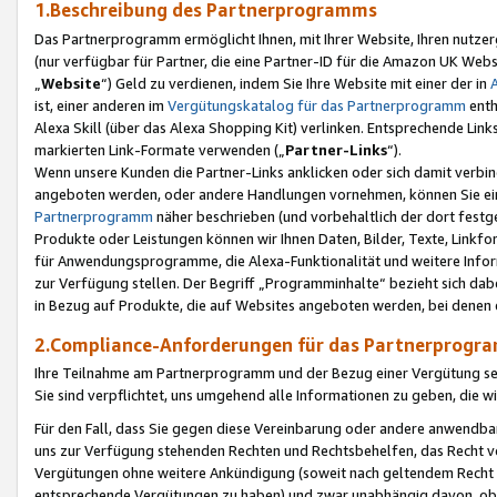
1.Beschreibung des Partnerprogramms
Das Partnerprogramm ermöglicht Ihnen, mit Ihrer Website, Ihren nutzer
(nur verfügbar für Partner, die eine Partner-ID für die Amazon UK We
„
Website
“) Geld zu verdienen, indem Sie Ihre Website mit einer der in
ist, einer anderen im
Vergütungskatalog für das Partnerprogramm
enth
Alexa Skill (über das Alexa Shopping Kit) verlinken. Entsprechende Lin
markierten Link-Formate verwenden („
Partner-Links
“).
Wenn unsere Kunden die Partner-Links anklicken oder sich damit verbi
angeboten werden, oder andere Handlungen vornehmen, können Sie eine
Partnerprogramm
näher beschrieben (und vorbehaltlich der dort festg
Produkte oder Leistungen können wir Ihnen Daten, Bilder, Texte, Linkfo
für Anwendungsprogramme, die Alexa-Funktionalität und weitere Inf
zur Verfügung stellen. Der Begriff „Programminhalte“ bezieht sich dabe
in Bezug auf Produkte, die auf Websites angeboten werden, bei denen 
2.Compliance-Anforderungen für das Partnerprog
Ihre Teilnahme am Partnerprogramm und der Bezug einer Vergütung setz
Sie sind verpflichtet, uns umgehend alle Informationen zu geben, die w
Für den Fall, dass Sie gegen diese Vereinbarung oder andere anwendba
uns zur Verfügung stehenden Rechten und Rechtsbehelfen, das Recht vo
Vergütungen ohne weitere Ankündigung (soweit nach geltendem Recht z
entsprechende Vergütungen zu haben) und zwar unabhängig davon, ob 