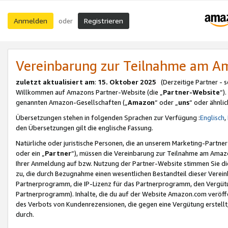
Anmelden
Registrieren
oder
Vereinbarung zur Teilnahme am 
zuletzt aktualisiert am
:
15. Oktober 2025
(Derzeitige Partner - 
Willkommen auf Amazons Partner-Website (die „
Partner-Website
“)
genannten Amazon-Gesellschaften („
Amazon
“ oder „
uns
“ oder ähnli
Übersetzungen stehen in folgenden Sprachen zur Verfügung :
Englisch
,
den Übersetzungen gilt die englische Fassung.
Natürliche oder juristische Personen, die an unserem Marketing-Partn
oder ein „
Partner
“), müssen die Vereinbarung zur Teilnahme am Ama
Ihrer Anmeldung auf bzw. Nutzung der Partner-Website stimmen Sie die
zu, die durch Bezugnahme einen wesentlichen Bestandteil dieser Verei
Partnerprogramm, die IP-Lizenz für das Partnerprogramm, den Vergütu
Partnerprogramm). Inhalte, die du auf der Website Amazon.com veröffe
des Verbots von Kundenrezensionen, die gegen eine Vergütung erstellt, 
durch.