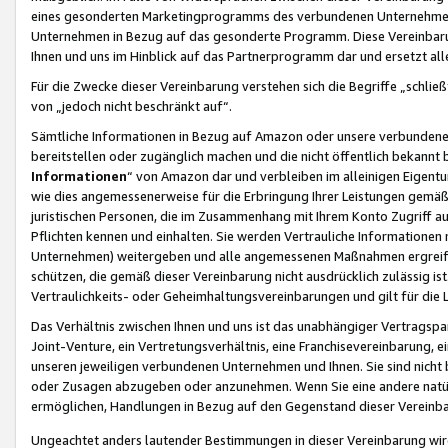
eines gesonderten Marketingprogramms des verbundenen Unternehmens
Unternehmen in Bezug auf das gesonderte Programm. Diese Vereinbarung
Ihnen und uns im Hinblick auf das Partnerprogramm dar und ersetzt al
Für die Zwecke dieser Vereinbarung verstehen sich die Begriffe „schließ
von „jedoch nicht beschränkt auf“.
Sämtliche Informationen in Bezug auf Amazon oder unsere verbunde
bereitstellen oder zugänglich machen und die nicht öffentlich bekannt bz
Informationen
“ von Amazon dar und verbleiben im alleinigen Eigent
wie dies angemessenerweise für die Erbringung Ihrer Leistungen gemäß d
juristischen Personen, die im Zusammenhang mit Ihrem Konto Zugriff au
Pflichten kennen und einhalten. Sie werden Vertrauliche Informationen 
Unternehmen) weitergeben und alle angemessenen Maßnahmen ergreifen
schützen, die gemäß dieser Vereinbarung nicht ausdrücklich zulässig is
Vertraulichkeits- oder Geheimhaltungsvereinbarungen und gilt für die
Das Verhältnis zwischen Ihnen und uns ist das unabhängiger Vertragspa
Joint-Venture, ein Vertretungsverhältnis, eine Franchisevereinbarung, 
unseren jeweiligen verbundenen Unternehmen und Ihnen. Sie sind ni
oder Zusagen abzugeben oder anzunehmen. Wenn Sie eine andere natürli
ermöglichen, Handlungen in Bezug auf den Gegenstand dieser Vereinbar
Ungeachtet anders lautender Bestimmungen in dieser Vereinbarung wird