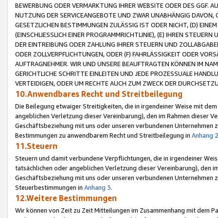
BEWERBUNG ODER VERMARKTUNG IHRER WEBSITE ODER DES GGF. AUF 
NUTZUNG DER SERVICEANGEBOTE UND ZWAR UNABHÄNGIG DAVON, O
GESETZLICHEN BESTIMMUNGEN ZULÄSSIG IST ODER NICHT, (D) EINE
(EINSCHLIESSLICH EINER PROGRAMMRICHTLINIE), (E) IHREN STEUER
DER EINTREIBUNG ODER ZAHLUNG IHRER STEUERN UND ZOLLABGAB
ODER ZOLLVERPFLICHTUNGEN, ODER (F) FAHRLÄSSIGKEIT ODER VORS
AUFTRAGNEHMER. WIR UND UNSERE BEAUFTRAGTEN KÖNNEN IM NAME
GERICHTLICHE SCHRITTE EINLEITEN UND JEDE PROZESSUALE HAND
VERTEIDIGEN, ODER UM RECHTE AUCH ZUM ZWECK DER DURCHSETZU
10.Anwendbares Recht und Streitbeilegung
Die Beilegung etwaiger Streitigkeiten, die in irgendeiner Weise mit de
angeblichen Verletzung dieser Vereinbarung), den im Rahmen dieser Ve
Geschäftsbeziehung mit uns oder unseren verbundenen Unternehmen zu
Bestimmungen zu anwendbarem Recht und Streitbeilegung in
Anhang 
11.Steuern
Steuern und damit verbundene Verpflichtungen, die in irgendeiner Wei
tatsächlichen oder angeblichen Verletzung dieser Vereinbarung), den 
Geschäftsbeziehung mit uns oder unseren verbundenen Unternehmen z
Steuerbestimmungen in
Anhang 3
.
12.Weitere Bestimmungen
Wir können von Zeit zu Zeit Mitteilungen im Zusammenhang mit dem Par