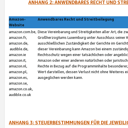
ANHANG 2: ANWENDBARES RECHT UND STRE
Amazon-
Anwendbares Recht und Streitbeilegung
Website
amazon.com.be,
Diese Vereinbarung und Streitigkeiten aller Art, die 
amazon.fr,
Großherzogtums Luxemburg unter Ausschluss seiner Kol
amazon.de,
ausschließlichen Zuständigkeit der Gerichte im Geri
audible.de,
dieser Vereinbarung kann Amazon bei einem zuständig
amazon.ie
Rechtsschutz wegen einer tatsächlichen oder angebli
amazon.it,
Amazon oder einer anderen natürlichen oder juristisc
amazon.nl,
Rechte in Bezug auf die Programminhalte besonderer,
amazon.pl,
Wert darstellen, dessen Verlust nicht ohne Weiteres e
amazon.es,
ausgeglichen werden kann.
amazon.se,
amazon.co.uk,
audible.co.uk
ANHANG 3: STEUERBESTIMMUNGEN FÜR DIE JEWEIL