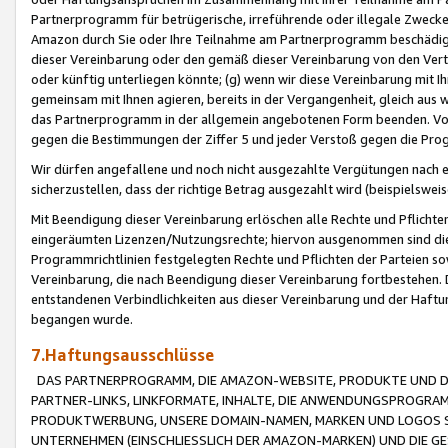
Partnerprogramm für betrügerische, irreführende oder illegale Zwecke
Amazon durch Sie oder Ihre Teilnahme am Partnerprogramm beschädig
dieser Vereinbarung oder den gemäß dieser Vereinbarung von den Vertr
oder künftig unterliegen könnte; (g) wenn wir diese Vereinbarung mit I
gemeinsam mit Ihnen agieren, bereits in der Vergangenheit, gleich aus
das Partnerprogramm in der allgemein angebotenen Form beenden. Vors
gegen die Bestimmungen der Ziffer 5 und jeder Verstoß gegen die Prog
Wir dürfen angefallene und noch nicht ausgezahlte Vergütungen nach 
sicherzustellen, dass der richtige Betrag ausgezahlt wird (beispielsw
Mit Beendigung dieser Vereinbarung erlöschen alle Rechte und Pflichte
eingeräumten Lizenzen/Nutzungsrechte; hiervon ausgenommen sind die in 
Programmrichtlinien festgelegten Rechte und Pflichten der Parteien sow
Vereinbarung, die nach Beendigung dieser Vereinbarung fortbestehen. D
entstandenen Verbindlichkeiten aus dieser Vereinbarung und der Haft
begangen wurde.
7.Haftungsausschlüsse
DAS PARTNERPROGRAMM, DIE AMAZON-WEBSITE, PRODUKTE UND DI
PARTNER-LINKS, LINKFORMATE, INHALTE, DIE ANWENDUNGSPROGR
PRODUKTWERBUNG, UNSERE DOMAIN-NAMEN, MARKEN UND LOGOS S
UNTERNEHMEN (EINSCHLIESSLICH DER AMAZON-MARKEN) UND DIE GE