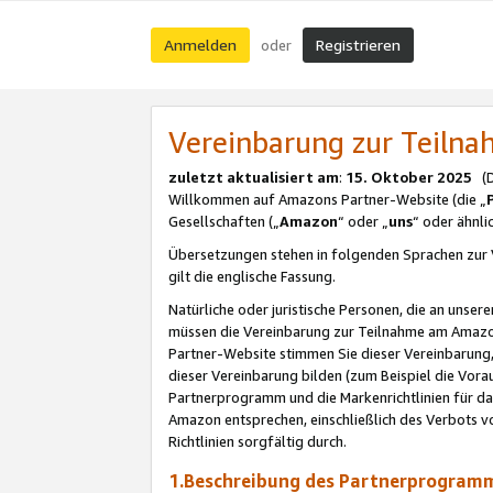
Anmelden
Registrieren
oder
Vereinbarung zur Teil
zuletzt aktualisiert am
:
15. Oktober 2025
(De
Willkommen auf Amazons Partner-Website (die „
Gesellschaften („
Amazon
“ oder „
uns
“ oder ähnl
Übersetzungen stehen in folgenden Sprachen zur 
gilt die englische Fassung.
Natürliche oder juristische Personen, die an uns
müssen die Vereinbarung zur Teilnahme am Amaz
Partner-Website stimmen Sie dieser Vereinbarung,
dieser Vereinbarung bilden (zum Beispiel die Vo
Partnerprogramm und die Markenrichtlinien für da
Amazon entsprechen, einschließlich des Verbots vo
Richtlinien sorgfältig durch.
1.Beschreibung des Partnerprogra