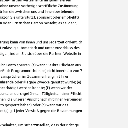
ohne unsere vorherige schriftliche Zustimmung
ürfen die zwischen uns und Ihnen bestehende
mazon Sie unterstützt, sponsert oder empfiehlt)
oder juristischen Person besteht, es sei denn,
arung kann von Ihnen und uns jederzeit ordentlich
t zulässig automatisch und unter Ausschluss des
gen, indem Sie sich über die Partner-Website in
hr Konto sperren: (a) wenn Sie Ihre Pflichten aus
eßlich Programmrichtlinien) nicht innerhalb von 7
ngsansprüchen im Zusammenhang mit Ihrer
ührende oder illegale Zwecke genutzt wurde; (e)
eschädigt werden könnte; (f) wenn wir der
rteien durchgeführten Tätigkeiten einer Pflicht
nen, die unserer Ansicht nach mit Ihnen verbunden
nto gesperrt haben) oder (h) wenn wir das
 (a) gilt jeder Verstoß gegen die Bestimmungen
ehalten, um sicherzustellen, dass der richtige