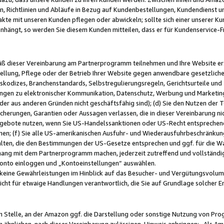
, Richtlinien und Abläufe in Bezug auf Kundenbestellungen, Kundendienst 
kte mit unseren Kunden pflegen oder abwickeln; sollte sich einer unserer Ku
nhängt, so werden Sie diesem Kunden mitteilen, dass er für Kundenservic
emäß dieser Vereinbarung am Partnerprogramm teilnehmen und Ihre Website er
ellung, Pflege oder der Betrieb Ihrer Website gegen anwendbare gesetzlich
skodizes, Branchenstandards, Selbstregulierungsregeln, Gerichtsurteile und 
ngen zu elektronischer Kommunikation, Datenschutz, Werbung und Marketing)
 oder aus anderen Gründen nicht geschäftsfähig sind); (d) Sie den Nutzen de
cherungen, Garantien oder Aussagen verlassen, die in dieser Vereinbarung nich
gebote nutzen, wenn Sie US-Handelssanktionen oder US-Recht entsprechen
men; (f) Sie alle US-amerikanischen Ausfuhr- und Wiederausfuhrbeschränkun
ten, die den Bestimmungen der US-Gesetze entsprechen und ggf. für die Wa
hang mit dem Partnerprogramm machen, jederzeit zutreffend und vollständig 
 Konto einloggen und „Kontoeinstellungen“ auswählen.
keine Gewährleistungen im Hinblick auf das Besucher- und Vergütungsvolu
icht für etwaige Handlungen verantwortlich, die Sie auf Grundlage solcher
en Stelle, an der Amazon ggf. die Darstellung oder sonstige Nutzung von Pr
 ähnlichen, nach dieser Vereinbarung zulässigen, Hinweis anbringen: „Als Ama