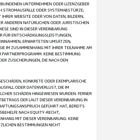
VERBUNDENEN UNTERNEHMEN ODER LIZENZGEBER
ICH STROMAUSFÄLLE ODER SYSTEMABSTÜRZE;
IHRER WEBSITE ODER VON DATEN, BILDERN,
ER ANDEREN NATÜRLICHEN ODER JURISTISCHEN
ESE SIND IN DIESER VEREINBARUNG
R FÜR ENTSCHÄDIGUNGSLEISTUNGEN,
EINNAHMEN, ERWARTETEN UMSÄTZEN,
SIE IM ZUSAMMENHANG MIT IHRER TEILNAHME AM
M PARTNERPROGRAMM. KEINE BESTIMMUNG
DER ZUSICHERUNGEN, DIE NACH DEN
GESCHÄDEN, KONKRETE ODER EXEMPLARISCHE
SFALL ODER DATENVERLUST, DIE IM
OLCHER SCHÄDEN HINGEWIESEN WURDEN. FERNER
BETRAGS DER LAUT DIESER VEREINBARUNG IN
HAFTUNGSANSPRUCH GEFÜHRT HAT, BEREITS
SBEHELFE NACH EQUITY-RECHT,
NHANG MIT DIESER VEREINBARUNG. KEINE
TZLICHEN BESTIMMUNGEN NICHT