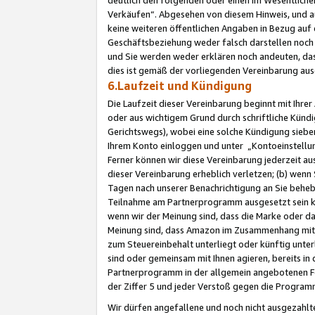
Verkäufen“. Abgesehen von diesem Hinweis, und a
keine weiteren öffentlichen Angaben in Bezug au
Geschäftsbeziehung weder falsch darstellen noch a
und Sie werden weder erklären noch andeuten, dass
dies ist gemäß der vorliegenden Vereinbarung ausd
6.Laufzeit und Kündigung
Die Laufzeit dieser Vereinbarung beginnt mit Ihre
oder aus wichtigem Grund durch schriftliche Kündi
Gerichtswegs), wobei eine solche Kündigung siebe
Ihrem Konto einloggen und unter „Kontoeinstellu
Ferner können wir diese Vereinbarung jederzeit aus
dieser Vereinbarung erheblich verletzen; (b) wenn
Tagen nach unserer Benachrichtigung an Sie behe
Teilnahme am Partnerprogramm ausgesetzt sein kö
wenn wir der Meinung sind, dass die Marke oder 
Meinung sind, dass Amazon im Zusammenhang mit d
zum Steuereinbehalt unterliegt oder künftig unter
sind oder gemeinsam mit Ihnen agieren, bereits in
Partnerprogramm in der allgemein angebotenen Fo
der Ziffer 5 und jeder Verstoß gegen die Programm
Wir dürfen angefallene und noch nicht ausgezahlt