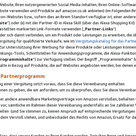
ebsite, Ihren nutzergenerierten Social Media-Inhalten, Ihren Online-Softwar
ebsite verwenden und Produkte auf amazon.co.uk anbieten) (im Folgenden Ihr
-Websites bzw., sofern dies an Ihrem Standort verfügbar ist, einer ander
ite
“) oder (ii) mit der Partner-ID in Alexa Skill (über das Alexa Shopping Ki
estellten markierten Link-Formate verwenden („
Partner-Links
“).
oder sich damit verbinden, um ein Produkt oder Leistungen zu erwerben, di
gütung für qualifizierte Verkäufe, wie im
Vergütungskatalog für das Part
Zur Unterstützung Ihrer Werbung für diese Produkte oder Leistungen können w
linkungs-Tools, Schnittstellen für Anwendungsprogramme, die Alexa-Funktion
Programminhalte
“) zur Verfügung stellen. Der Begriff „Programminhalte“ be
halte in Bezug auf Produkte, die auf Websites angeboten werden, bei denen 
as Partnerprogramm
einer Vergütung setzt voraus, dass Sie diese Vereinbarung einhalten.
ionen zu geben, die wir anfordern, um zu überprüfen, dass Sie diese Vereinba
oder andere anwendbare Marketingverträge von Amazon verstoßen, behalten w
 vor, sämtliche im Rahmen dieser Vereinbarung andernfalls an Sie zahlbare
tellen (und Sie stimmen zu, keinen Anspruch auf entsprechende Vergütungen
 dem Verstoß stehen, und unbeschadet des Rechts von Amazon, Ersatz für 
azu, dass unsere Kunden zu Ihren Kunden werden. Zwischen Ihnen und Amaz