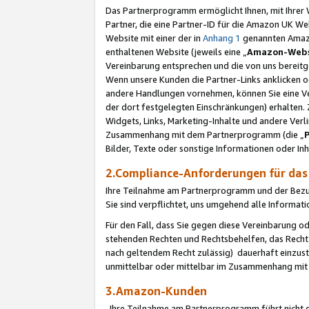
Das Partnerprogramm ermöglicht Ihnen, mit Ihrer W
Partner, die eine Partner-ID für die Amazon UK W
Website mit einer der in
Anhang 1
genannten Amazon
enthaltenen Website (jeweils eine „
Amazon-Webs
Vereinbarung entsprechen und die von uns bereitg
Wenn unsere Kunden die Partner-Links anklicken 
andere Handlungen vornehmen, können Sie eine Ver
der dort festgelegten Einschränkungen) erhalten. 
Widgets, Links, Marketing-Inhalte und andere Ver
Zusammenhang mit dem Partnerprogramm (die „
Bilder, Texte oder sonstige Informationen oder In
2.Compliance-Anforderungen für d
Ihre Teilnahme am Partnerprogramm und der Bezug 
Sie sind verpflichtet, uns umgehend alle Informat
Für den Fall, dass Sie gegen diese Vereinbarung 
stehenden Rechten und Rechtsbehelfen, das Recht
nach geltendem Recht zulässig) dauerhaft einzus
unmittelbar oder mittelbar im Zusammenhang mit
3.Amazon-Kunden
Ihre Teilnahme am Partnerprogramm führt nicht d