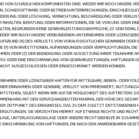
FREI VON SCHÄDLICHEN KOMPONENTEN SIND. WEDER WIR NOCH UNSERE 
VIREN, SCHADSOFTWARE ODER BETRIEBSUNTERBRECHUNGEN, EINSCHLIESSL
ÄNDERUNG ODER LÖSCHUNG, VERNICHTUNG, BESCHÄDIGUNG ODER VERLUST 
INHALTEN. BERATUNG ODER INFORMATIONEN, DIE SIE VON UNS ODER EIN
LTEN, BEGRÜNDEN KEINE GEWÄHRLEISTUNGSANSPRÜCHE, ES SEIN DENN, DI
WEDER WIR NOCH UNSERE VERBUNDENEN UNTERNEHMEN ODER LIZENZGEBE
FGRUND (X) DES VERLUSTS VON VORAUSSICHTLICHEN GEWINNEN ODER 
 (Y) VON INVESTITIONEN, AUFWENDUNGEN ODER VERPFLICHTUNGEN, DIE 
EN ODER (Z) DER BEENDIGUNG ODER AUSSETZUNG IHRER TEILNAHME A
LUSS ODER EINE EINSCHRÄNKUNG VON GEWÄHRLEISTUNGEN, HAFTUNGEN O
NICHT AUSGESCHLOSSEN ODER EINGESCHRÄNKT WERDEN KÖNNEN.
EHMEN ODER LIZENZGEBER HAFTEN FÜR MITTELBARE, NEBEN- ODER FOL
R EINNAHMEN ODER GEWINNE, VERLUST VON FIRMENWERT, NUTZUNGSAU
TSTEHEN, SELBST WENN WIR AUF DIE MÖGLICHKEIT DES AUFTRETENS S
MENHANG MIT DEN SERVICEANGEBOTEN MAXIMAL DER HÖHE DES GESAMT
M ZEITPUNKT DES EREIGNISSES, DAS ZU DEM ZULETZT ENTSTANDENEN 
ERGÜTUNGEN. SIE VERZICHTEN HIERMIT AUF ETWAIGE RECHTE UND RECHT
KLAGE, UNTERLASSUNGSKLAGE ODER ANDERE RECHTSBEHELFE IM ZUSAMME
NE EINSCHRÄNKUNG VON HAFTUNGEN, DIE NACH DEN ANWENDBAREN GESE