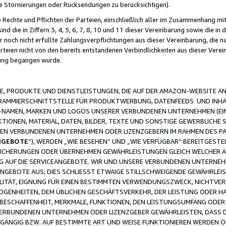
ge Stornierungen oder Rücksendungen zu berücksichtigen).
 Rechte und Pflichten der Parteien, einschließlich aller im Zusammenhang m
 die in Ziffern 3, 4, 5, 6, 7, 8, 10 und 11 dieser Vereinbarung sowie die in
er noch nicht erfüllte Zahlungsverpflichtungen aus dieser Vereinbarung, die
arteien nicht von den bereits entstandenen Verbindlichkeiten aus dieser Ver
gung begangen wurde.
 PRODUKTE UND DIENSTLEISTUNGEN, DIE AUF DER AMAZON-WEBSITE AN
GRAMMIERSCHNITTSTELLE FÜR PRODUKTWERBUNG, DATENFEEDS UND INH
-NAMEN, MARKEN UND LOGOS UNSERER VERBUNDENEN UNTERNEHMEN (EIN
IONEN, MATERIAL, DATEN, BILDER, TEXTE UND SONSTIGE GEWERBLICHE 
EREN VERBUNDENEN UNTERNEHMEN ODER LIZENZGEBERN IM RAHMEN DES 
NGEBOTE
“), WERDEN „WIE BESEHEN“ UND „WIE VERFÜGBAR“ BEREITGEST
CHERUNGEN ODER ÜBERNEHMEN GEWÄHRLEISTUNGEN GLEICH WELCHER AR
ZUG AUF DIE SERVICEANGEBOTE. WIR UND UNSERE VERBUNDENEN UNTERNEH
ANGEBOTE AUS; DIES SCHLIESST ETWAIGE STILLSCHWEIGENDE GEWÄHRLE
LITÄT, EIGNUNG FÜR EINEN BESTIMMTEN VERWENDUNGSZWECK, NICHTVER
OGENHEITEN, DEM ÜBLICHEN GESCHÄFTSVERKEHR, DER LEISTUNG ODER H
 BESCHAFFENHEIT, MERKMALE, FUNKTIONEN, DEN LEISTUNGSUMFANG ODER
VERBUNDENEN UNTERNEHMEN ODER LIZENZGEBER GEWÄHRLEISTEN, DASS D
HGÄNGIG BZW. AUF BESTIMMTE ART UND WEISE FUNKTIONIEREN WERDEN 