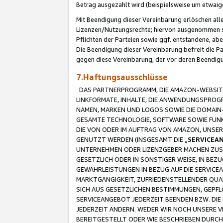
Betrag ausgezahlt wird (beispielsweise um etwai
Mit Beendigung dieser Vereinbarung erlöschen alle
Lizenzen/Nutzungsrechte; hiervon ausgenommen sind
Pflichten der Parteien sowie ggf. entstandene, ab
Die Beendigung dieser Vereinbarung befreit die P
gegen diese Vereinbarung, der vor deren Beendi
7.Haftungsausschlüsse
DAS PARTNERPROGRAMM, DIE AMAZON-WEBSITE,
LINKFORMATE, INHALTE, DIE ANWENDUNGSPRO
NAMEN, MARKEN UND LOGOS SOWIE DIE DOMAIN
GESAMTE TECHNOLOGIE, SOFTWARE SOWIE FUNKT
DIE VON ODER IM AUFTRAG VON AMAZON, UNS
GENUTZT WERDEN (INSGESAMT DIE „
SERVICEA
UNTERNEHMEN ODER LIZENZGEBER MACHEN ZUSI
GESETZLICH ODER IN SONSTIGER WEISE, IN BE
GEWÄHRLEISTUNGEN IN BEZUG AUF DIE SERVICE
MARKTGÄNGIGKEIT, ZUFRIEDENSTELLENDER QUA
SICH AUS GESETZLICHEN BESTIMMUNGEN, GEPFL
SERVICEANGEBOT JEDERZEIT BEENDEN BZW. DIE
JEDERZEIT ÄNDERN. WEDER WIR NOCH UNSERE 
BEREITGESTELLT ODER WIE BESCHRIEBEN DURC