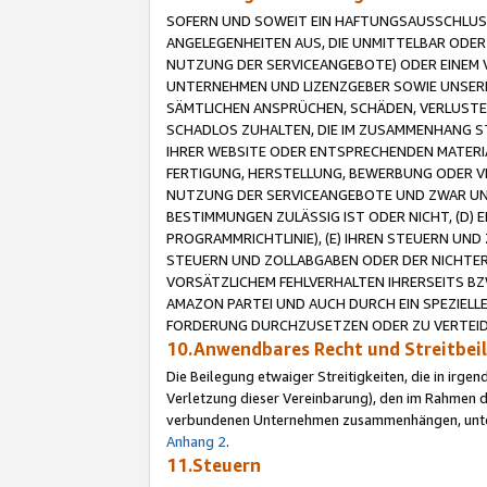
SOFERN UND SOWEIT EIN HAFTUNGSAUSSCHLUSS
ANGELEGENHEITEN AUS, DIE UNMITTELBAR ODER 
NUTZUNG DER SERVICEANGEBOTE) ODER EINEM V
UNTERNEHMEN UND LIZENZGEBER SOWIE UNSERE 
SÄMTLICHEN ANSPRÜCHEN, SCHÄDEN, VERLUSTE
SCHADLOS ZUHALTEN, DIE IM ZUSAMMENHANG STE
IHRER WEBSITE ODER ENTSPRECHENDEN MATERIA
FERTIGUNG, HERSTELLUNG, BEWERBUNG ODER VE
NUTZUNG DER SERVICEANGEBOTE UND ZWAR UN
BESTIMMUNGEN ZULÄSSIG IST ODER NICHT, (D) 
PROGRAMMRICHTLINIE), (E) IHREN STEUERN UN
STEUERN UND ZOLLABGABEN ODER DER NICHTER
VORSÄTZLICHEM FEHLVERHALTEN IHRERSEITS BZ
AMAZON PARTEI UND AUCH DURCH EIN SPEZIELL
FORDERUNG DURCHZUSETZEN ODER ZU VERTEIDI
10.Anwendbares Recht und Streitbe
Die Beilegung etwaiger Streitigkeiten, die in irg
Verletzung dieser Vereinbarung), den im Rahmen d
verbundenen Unternehmen zusammenhängen, unterl
Anhang 2
.
11.Steuern