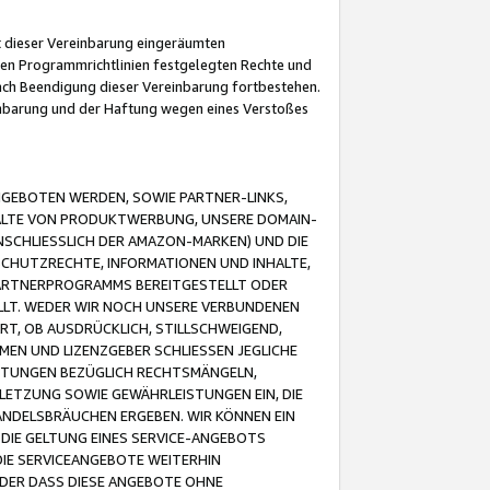
it dieser Vereinbarung eingeräumten
 den Programmrichtlinien festgelegten Rechte und
 nach Beendigung dieser Vereinbarung fortbestehen.
einbarung und der Haftung wegen eines Verstoßes
GEBOTEN WERDEN, SOWIE PARTNER-LINKS,
ALTE VON PRODUKTWERBUNG, UNSERE DOMAIN-
SCHLIESSLICH DER AMAZON-MARKEN) UND DIE
SCHUTZRECHTE, INFORMATIONEN UND INHALTE,
PARTNERPROGRAMMS BEREITGESTELLT ODER
ELLT. WEDER WIR NOCH UNSERE VERBUNDENEN
T, OB AUSDRÜCKLICH, STILLSCHWEIGEND,
MEN UND LIZENZGEBER SCHLIESSEN JEGLICHE
ISTUNGEN BEZÜGLICH RECHTSMÄNGELN,
LETZUNG SOWIE GEWÄHRLEISTUNGEN EIN, DIE
ANDELSBRÄUCHEN ERGEBEN. WIR KÖNNEN EIN
 DIE GELTUNG EINES SERVICE-ANGEBOTS
IE SERVICEANGEBOTE WEITERHIN
ODER DASS DIESE ANGEBOTE OHNE