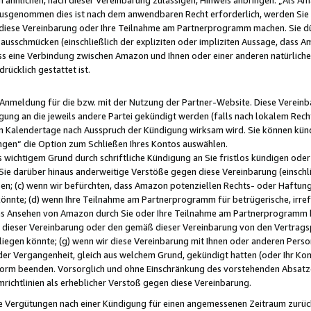
usgenommen dies ist nach dem anwendbaren Recht erforderlich, werden Sie 
f diese Vereinbarung oder Ihre Teilnahme am Partnerprogramm machen. Sie d
usschmücken (einschließlich der expliziten oder impliziten Aussage, dass A
 eine Verbindung zwischen Amazon und Ihnen oder einer anderen natürlichen 
rücklich gestattet ist.
r Anmeldung für die bzw. mit der Nutzung der Partner-Website. Diese Vereinb
gung an die jeweils andere Partei gekündigt werden (falls nach lokalem Rech
n Kalendertage nach Ausspruch der Kündigung wirksam wird. Sie können kündi
ngen“ die Option zum Schließen Ihres Kontos auswählen.
 wichtigem Grund durch schriftliche Kündigung an Sie fristlos kündigen oder I
 Sie darüber hinaus anderweitige Verstöße gegen diese Vereinbarung (einschli
ben; (c) wenn wir befürchten, dass Amazon potenziellen Rechts- oder Haftu
nnte; (d) wenn Ihre Teilnahme am Partnerprogramm für betrügerische, irref
das Ansehen von Amazon durch Sie oder Ihre Teilnahme am Partnerprogramm b
ieser Vereinbarung oder den gemäß dieser Vereinbarung von den Vertragspa
liegen könnte; (g) wenn wir diese Vereinbarung mit Ihnen oder anderen Perso
 der Vergangenheit, gleich aus welchem Grund, gekündigt hatten (oder Ihr Ko
rm beenden. Vorsorglich und ohne Einschränkung des vorstehenden Absatzes
richtlinien als erheblicher Verstoß gegen diese Vereinbarung.
e Vergütungen nach einer Kündigung für einen angemessenen Zeitraum zurückb