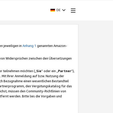
DE
en jeweiligen in
Anhang 1
genannten Amazon-
e von Widersprüchen zwischen den Übersetzungen
er teilnehmen möchten („
Sie
“ oder ein „
Partner
“),
. Mit Ihrer Anmeldung auf bzw. Nutzung der
durch Bezugnahme einen wesentlichen Bestandteil
 Partnerprogramm, den Vergütungskatalog für das
ichst, müssen den Community-Richtlinien von
fernt werden. Bitte lies die Vorgaben und