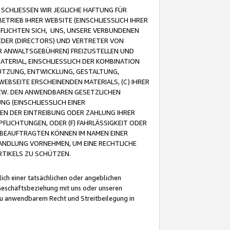
CHLIESSEN WIR JEGLICHE HAFTUNG FÜR
TRIEB IHRER WEBSITE (EINSCHLIESSLICH IHRER
FLICHTEN SICH, UNS, UNSERE VERBUNDENEN
EDER (DIRECTORS) UND VERTRETER VON
R ANWALTSGEBÜHREN) FREIZUSTELLEN UND
ATERIAL, EINSCHLIESSLICH DER KOMBINATION
NUTZUNG, ENTWICKLUNG, GESTALTUNG,
EBSEITE ERSCHEINENDEN MATERIALS, (C) IHRER
ZW. DEN ANWENDBAREN GESETZLICHEN
NG (EINSCHLIESSLICH EINER
BEN DER EINTREIBUNG ODER ZAHLUNG IHRER
LICHTUNGEN, ODER (F) FAHRLÄSSIGKEIT ODER
 BEAUFTRAGTEN KÖNNEN IM NAMEN EINER
HANDLUNG VORNEHMEN, UM EINE RECHTLICHE
TIKELS ZU SCHÜTZEN.
ich einer tatsächlichen oder angeblichen
Geschäftsbeziehung mit uns oder unseren
u anwendbarem Recht und Streitbeilegung in