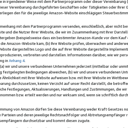
e in irgendeiner Weise mit dem Partnerprogramm oder dieser Vereinbarung (ei
ieser Vereinbarung durchgeführten Geschäften oder Tätigkeiten oder Ihrer 
liegen den für die jeweilige Amazon-Website einschlägigen Steuerbestim
mmenhang mit dem Partnerprogramm versenden, einschließlich, aber nicht be
site und die Nutzer Ihrer Website, die wir im Zusammenhang mit Ihrer Darst
itergeben (beispielsweise dass ein bestimmter Amazon-Kunde vor dem Kauf
uf die Amazon-Website kam, (b) Ihre Website prüfen, überwachen und anderwei
r Website dargestelltes Logo und die auf Ihrer Website dargestellte Impleme
reproduzieren, verbreiten und darstellen. Informationen darüber, wie wir per
ng in
Anhang 4
.
 (a) wir und unsere verbundenen Unternehmen jederzeit (mittelbar oder unmit
ng festgelegten Bedingungen abweichen, (b) wir und unsere verbundenen Unte
 Ähnlichkeit mit Ihrer Website aufweisen bzw. mit Ihrer Website im Wettbewer
barung durchzusetzen, keinen Verzicht auf unser Recht darstellt, die betrof
liche Festlegungen, Aktualisierungen, Handlungen und Zustimmungen, die wi
enommen bzw. erteilt werden und nur wirksam sind, wenn sie schriftlich dur
stimmung von Amazon dürfen Sie diese Vereinbarung weder Kraft Gesetzes no
die Parteien und deren jeweilige Rechtsnachfolger und Abtretungsempfänger 
ngsempfängern durchsetzbar und kommt diesen zugute.