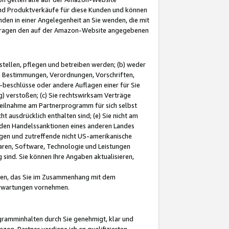
und Produktverkäufe für diese Kunden und können
nden in einer Angelegenheit an Sie wenden, die mit
e-Fragen den auf der Amazon-Website angegebenen
stellen, pflegen und betreiben werden; (b) weder
e Bestimmungen, Verordnungen, Vorschriften,
-beschlüsse oder andere Auflagen einer für Sie
 verstoßen; (c) Sie rechtswirksam Verträge
r Teilnahme am Partnerprogramm für sich selbst
t ausdrücklich enthalten sind; (e) Sie nicht am
den Handelssanktionen eines anderen Landes
gen und zutreffende nicht US-amerikanische
ren, Software, Technologie und Leistungen
sind. Sie können Ihre Angaben aktualisieren,
men, das Sie im Zusammenhang mit dem
 Erwartungen vornehmen.
ogramminhalten durch Sie genehmigt, klar und
zon-Partner verdiene ich an qualifizierten