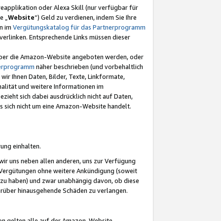
eapplikation oder Alexa Skill (nur verfügbar für
e „
Website
“) Geld zu verdienen, indem Sie Ihre
en im
Vergütungskatalog für das Partnerprogramm
t) verlinken. Entsprechende Links müssen dieser
e über die Amazon-Website angeboten werden, oder
nerprogramm
näher beschrieben (und vorbehaltlich
ir Ihnen Daten, Bilder, Texte, Linkformate,
alität und weitere Informationen im
zieht sich dabei ausdrücklich nicht auf Daten,
es sich nicht um eine Amazon-Website handelt.
rung einhalten.
ir uns neben allen anderen, uns zur Verfügung
n Vergütungen ohne weitere Ankündigung (soweit
 zu haben) und zwar unabhängig davon, ob diese
darüber hinausgehende Schäden zu verlangen.
on gelten alle auf der Amazon-Website