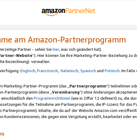
nahme am Amazon-Partnerprogramm
rzeitige Partner - sehen Sie
hier
, was sich geändert hat).
Partner-Website
“). Hier können Sie Ihre Marketing-Partner-Beziehung zu d
iche Bezeichnung) verwalten.
Verfügung :
Englisch
,
Französisch
,
Italienisch
,
Spanisch
und
Polnisch
. Im Fall
erem Marketing-Partner-Programm (das „
Partnerprogramm
“) teilnehmen od
on-Partnerprogramm (diese „
Vereinbarung
“) ohne Änderungen akzeptieren
 einschließlich den
Programmrichtlinien
(wie in Ziffer 12 definiert) zu, die 
raussetzungen für die Teilnahme am Partnerprogramm, die IP-Lizenz für das
s Partnerprogramm). Inhalte, die du auf der Website Amazon.com veröffentl
n Kundenrezensionen, die gegen eine Vergütung erstellt, bearbeitet oder ent
mms