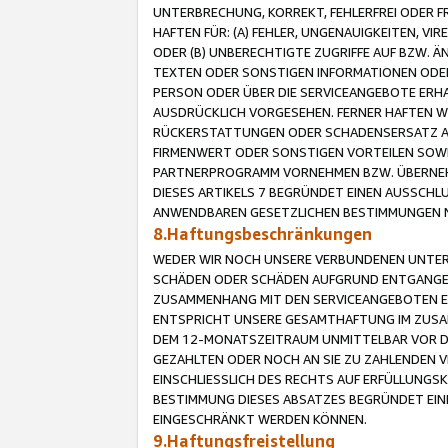
UNTERBRECHUNG, KORREKT, FEHLERFREI ODER 
HAFTEN FÜR: (A) FEHLER, UNGENAUIGKEITEN, 
ODER (B) UNBERECHTIGTE ZUGRIFFE AUF BZW. 
TEXTEN ODER SONSTIGEN INFORMATIONEN ODER 
PERSON ODER ÜBER DIE SERVICEANGEBOTE ERHA
AUSDRÜCKLICH VORGESEHEN. FERNER HAFTEN 
RÜCKERSTATTUNGEN ODER SCHADENSERSATZ AU
FIRMENWERT ODER SONSTIGEN VORTEILEN SOWIE
PARTNERPROGRAMM VORNEHMEN BZW. ÜBERNEHM
DIESES ARTIKELS 7 BEGRÜNDET EINEN AUSSCH
ANWENDBAREN GESETZLICHEN BESTIMMUNGEN 
8.Haftungsbeschränkungen
WEDER WIR NOCH UNSERE VERBUNDENEN UNTERN
SCHÄDEN ODER SCHÄDEN AUFGRUND ENTGANGENE
ZUSAMMENHANG MIT DEN SERVICEANGEBOTEN EN
ENTSPRICHT UNSERE GESAMTHAFTUNG IM ZUSAM
DEM 12-MONATSZEITRAUM UNMITTELBAR VOR DE
GEZAHLTEN ODER NOCH AN SIE ZU ZAHLENDEN V
EINSCHLIESSLICH DES RECHTS AUF ERFÜLLUNGS
BESTIMMUNG DIESES ABSATZES BEGRÜNDET EI
EINGESCHRÄNKT WERDEN KÖNNEN.
9.Haftungsfreistellung