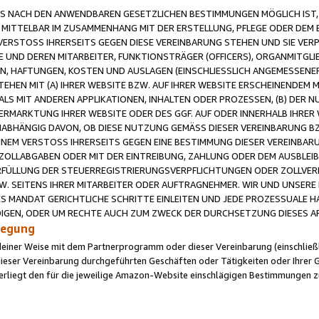
 NACH DEN ANWENDBAREN GESETZLICHEN BESTIMMUNGEN MÖGLICH IST, S
MITTELBAR IM ZUSAMMENHANG MIT DER ERSTELLUNG, PFLEGE ODER DEM BE
ERSTOSS IHRERSEITS GEGEN DIESE VEREINBARUNG STEHEN UND SIE VERP
UND DEREN MITARBEITER, FUNKTIONSTRÄGER (OFFICERS), ORGANMITGLI
N, HAFTUNGEN, KOSTEN UND AUSLAGEN (EINSCHLIESSLICH ANGEMESSENE
HEN MIT (A) IHRER WEBSITE BZW. AUF IHRER WEBSITE ERSCHEINENDEM M
LS MIT ANDEREN APPLIKATIONEN, INHALTEN ODER PROZESSEN, (B) DER 
RMARKTUNG IHRER WEBSITE ODER DES GGF. AUF ODER INNERHALB IHRER W
ABHÄNGIG DAVON, OB DIESE NUTZUNG GEMÄSS DIESER VEREINBARUNG B
EINEM VERSTOSS IHRERSEITS GEGEN EINE BESTIMMUNG DIESER VEREINBARU
D ZOLLABGABEN ODER MIT DER EINTREIBUNG, ZAHLUNG ODER DEM AUSBLEI
FÜLLUNG DER STEUERREGISTRIERUNGSVERPFLICHTUNGEN ODER ZOLLVERPF
W. SEITENS IHRER MITARBEITER ODER AUFTRAGNEHMER. WIR UND UNSERE
ES MANDAT GERICHTLICHE SCHRITTE EINLEITEN UND JEDE PROZESSUALE 
GEN, ODER UM RECHTE AUCH ZUM ZWECK DER DURCHSETZUNG DIESES AR
ilegung
endeiner Weise mit dem Partnerprogramm oder dieser Vereinbarung (einschließl
ieser Vereinbarung durchgeführten Geschäften oder Tätigkeiten oder Ihrer 
iegt den für die jeweilige Amazon-Website einschlägigen Bestimmungen z