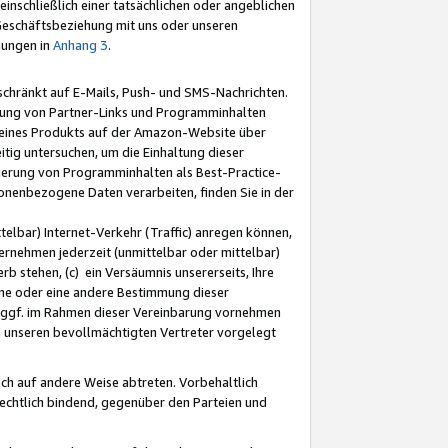
nschließlich einer tatsächlichen oder angeblichen
Geschäftsbeziehung mit uns oder unseren
mungen in
Anhang 3
.
schränkt auf E-Mails, Push- und SMS-Nachrichten.
ellung von Partner-Links und Programminhalten
 eines Produkts auf der Amazon-Website über
tig untersuchen, um die Einhaltung dieser
ntierung von Programminhalten als Best-Practice-
sonenbezogene Daten verarbeiten, finden Sie in der
telbar) Internet-Verkehr (Traffic) anregen können,
rnehmen jederzeit (unmittelbar oder mittelbar)
b stehen, (c) ein Versäumnis unsererseits, Ihre
fene oder eine andere Bestimmung dieser
r ggf. im Rahmen dieser Vereinbarung vornehmen
ch unseren bevollmächtigten Vertreter vorgelegt
ch auf andere Weise abtreten. Vorbehaltlich
rechtlich bindend, gegenüber den Parteien und