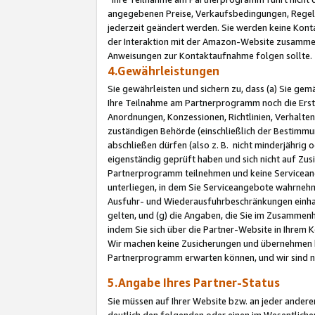
angegebenen Preise, Verkaufsbedingungen, Regeln
jederzeit geändert werden. Sie werden keine Konta
der Interaktion mit der Amazon-Website zusamme
Anweisungen zur Kontaktaufnahme folgen sollte.
4.Gewährleistungen
Sie gewährleisten und sichern zu, dass (a) Sie g
Ihre Teilnahme am Partnerprogramm noch die Erst
Anordnungen, Konzessionen, Richtlinien, Verhalten
zuständigen Behörde (einschließlich der Bestimmu
abschließen dürfen (also z. B. nicht minderjährig
eigenständig geprüft haben und sich nicht auf Zusi
Partnerprogramm teilnehmen und keine Servicean
unterliegen, in dem Sie Serviceangebote wahrneh
Ausfuhr- und Wiederausfuhrbeschränkungen einhal
gelten, und (g) die Angaben, die Sie im Zusammen
indem Sie sich über die Partner-Website in Ihrem
Wir machen keine Zusicherungen und übernehmen 
Partnerprogramm erwarten können, und wir sind n
5.Angabe Ihres Partner-Status
Sie müssen auf Ihrer Website bzw. an jeder ander
deutlich den folgenden oder einen im Wesentlichen